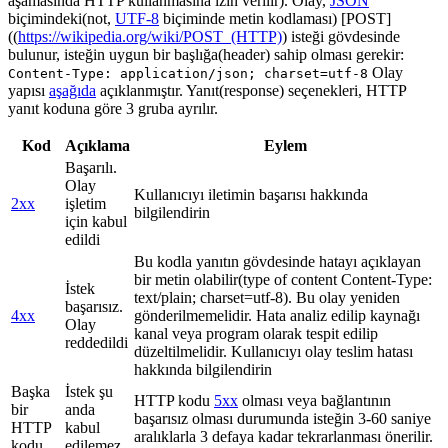
aşamasında HTTP kullanmasına izin verilir). Olay,
JSON
biçimindeki(not,
UTF-8
biçiminde metin kodlaması) [POST]
((
https://wikipedia.org/wiki/POST_(HTTP)
) isteği gövdesinde
bulunur, isteğin uygun bir başlığa(header) sahip olması gerekir:
Olay
Content-Type: application/json; charset=utf-8
yapısı
aşağıda
açıklanmıştır. Yanıt(response) seçenekleri, HTTP
yanıt koduna göre 3 gruba ayrılır.
Kod
Açıklama
Eylem
Başarılı.
Olay
Kullanıcıyı iletimin başarısı hakkında
2xx
işletim
bilgilendirin
için kabul
edildi
Bu kodla yanıtın gövdesinde hatayı açıklayan
bir metin olabilir(type of content Content-Type:
İstek
text/plain; charset=utf-8). Bu olay yeniden
başarısız.
4xx
gönderilmemelidir. Hata analiz edilip kaynağı
Olay
kanal veya program olarak tespit edilip
reddedildi
düzeltilmelidir. Kullanıcıyı olay teslim hatası
hakkında bilgilendirin
Başka
İstek şu
HTTP kodu
5xx
olması veya bağlantının
bir
anda
başarısız olması durumunda isteğin 3-60 saniye
HTTP
kabul
aralıklarla 3 defaya kadar tekrarlanması önerilir.
kodu
edilemez.