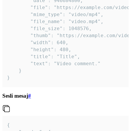
		"date": 946684800,

		"file": "https://example.com/video.mp4",

		"mime_type": "video/mp4",

		"file_name": "video.mp4",

		"file_size": 1048576,

		"thumb": "https://example.com/video_thumb.png",

		"width": 640,

		"height": 480,

		"title": "Title",

		"text": "Video comment."

	}

}
Sesli mesaj
#
{
