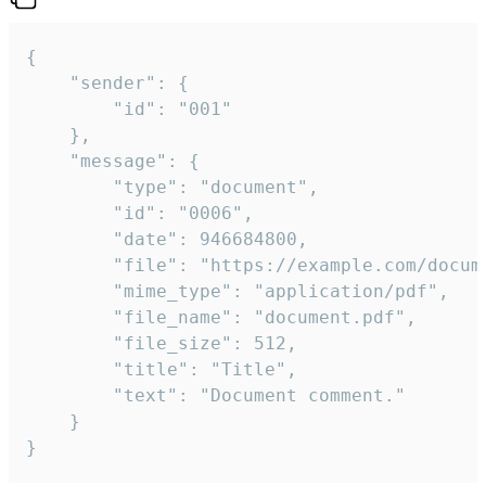
{

	"sender": {

		"id": "001"

	},

	"message": {

		"type": "document",

		"id": "0006",

		"date": 946684800,

		"file": "https://example.com/document.pdf",

		"mime_type": "application/pdf",

		"file_name": "document.pdf",

		"file_size": 512,

		"title": "Title",

		"text": "Document comment."

	}

}