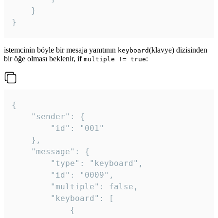
	}

}
istemcinin böyle bir mesaja yanıtının
(klavye) dizisinden
keyboard
bir öğe olması beklenir, if
:
multiple != true
{

	"sender": {

		"id": "001"

	},

	"message": {

		"type": "keyboard",

		"id": "0009",

		"multiple": false,

		"keyboard": [

			{
