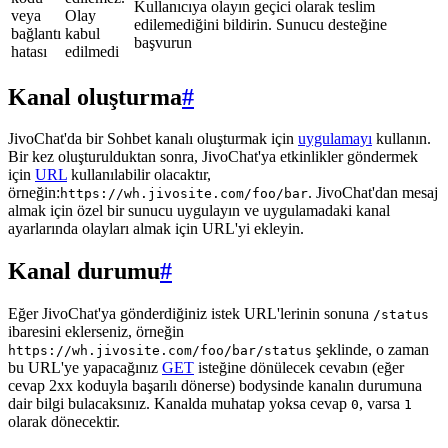
Kullanıcıya olayın geçici olarak teslim
veya
Olay
edilemediğini bildirin. Sunucu desteğine
bağlantı
kabul
başvurun
hatası
edilmedi
Kanal oluşturma
#
JivoChat'da bir Sohbet kanalı oluşturmak için
uygulamayı
kullanın.
Bir kez oluşturulduktan sonra, JivoChat'ya etkinlikler göndermek
için
URL
kullanılabilir olacaktır,
örneğin:
. JivoChat'dan mesaj
https://wh.jivosite.com/foo/bar
almak için özel bir sunucu uygulayın ve uygulamadaki kanal
ayarlarında olayları almak için URL'yi ekleyin.
Kanal durumu
#
Eğer JivoChat'ya gönderdiğiniz istek URL'lerinin sonuna
/status
ibaresini eklerseniz, örneğin
şeklinde, o zaman
https://wh.jivosite.com/foo/bar/status
bu URL'ye yapacağınız
GET
isteğine dönülecek cevabın (eğer
cevap 2xx koduyla başarılı dönerse) bodysinde kanalın durumuna
dair bilgi bulacaksınız. Kanalda muhatap yoksa cevap
, varsa
0
1
olarak dönecektir.