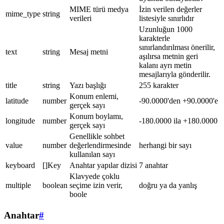
MIME türü medya
İzin verilen değerler
mime_type
string
verileri
listesiyle sınırlıdır
Uzunluğun 1000
karakterle
sınırlandırılması önerilir,
text
string
Mesaj metni
aşılırsa metnin geri
kalanı ayrı metin
mesajlarıyla gönderilir.
title
string
Yazı başlığı
255 karakter
Konum enlemi,
latitude
number
-90.0000'den +90.0000'e
gerçek sayı
Konum boylamı,
longitude
number
-180.0000 ila +180.0000
gerçek sayı
Genellikle sohbet
value
number
değerlendirmesinde
herhangi bir sayı
kullanılan sayı
keyboard
[]Key
Anahtar yapılar dizisi
7 anahtar
Klavyede çoklu
multiple
boolean
seçime izin verir,
doğru ya da yanlış
boole
Anahtar
#