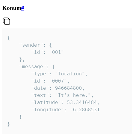
Konum
#
{

	"sender": {

		"id": "001"

	},

	"message": {

		"type": "location",

		"id": "0007",

		"date": 946684800,

		"text": "It's here.",

		"latitude": 53.3416484,

		"longitude": -6.2868531

	}

}