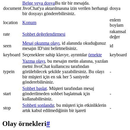
Belge veya dosya
Bu tür bir mesajda.
document
JivoChat'ya aktarılmasına izin verilen herhangi
dosya
bir dosyayı gönderebilirsiniz.
enlem
location
Konum
boylam
rakamsal
rate
Sohbet değerlendirmesi
değer
Mesaj okunma olayı
, id alanında okuduğunuz
seen
id
mesajın ID'sini belirtmelisiniz.
keyboard
Seçeneklere sahip klavye, ayrıntılar
örnekte
keyboard
Yazma olayı
, bu mesajın metin alanına, yazılan
metni JivoChat kullanıcısı tarafından
typein
görülebilecek şekilde yazabilirsiniz. Bu olayı
-
bir müşteri için en sık her 5 saniyede
gönderebilirsiniz.
Sohbet başlat
. Müşteri tarafından mesaj
start
gönderilmeden sohbet başlatmak için
-
kullanabilirsiniz.
Sohbeti sonlandır
, bu müşteri için etkinliklerin
stop
-
artık kabul edilmediğinin bir işareti
Olay örnekleri
#