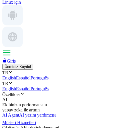
Linux için
Giriş
Ücretsiz Kaydol
TR
English
Español
Português
TR
English
Español
Português
Özellikler
AI
Ekibinizin performansını
yapay zeka ile artırın
AI Agent
AI yazım yardımcısı
Müşteri Hizmetleri
Olağanüstü bir destek deneyimi