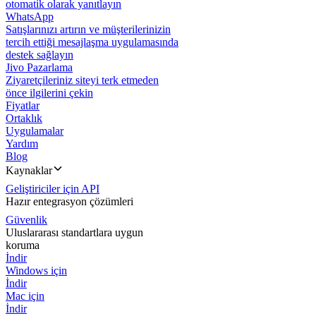
otomatik olarak yanıtlayın
WhatsApp
Satışlarınızı artırın ve müşterilerinizin
tercih ettiği mesajlaşma uygulamasında
destek sağlayın
Jivo Pazarlama
Ziyaretçileriniz siteyi terk etmeden
önce ilgilerini çekin
Fiyatlar
Ortaklık
Uygulamalar
Yardım
Blog
Kaynaklar
Geliştiriciler için API
Hazır entegrasyon çözümleri
Güvenlik
Uluslararası standartlara uygun
koruma
İndir
Windows için
İndir
Mac için
İndir