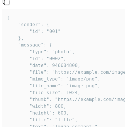
{

	"sender": {

		"id": "001"

	},

	"message": {

		"type": "photo",

		"id": "0002",

		"date": 946684800,

		"file": "https://example.com/image.png",

		"mime_type": "image/png",

		"file_name": "image.png",

		"file_size": 1024,

		"thumb": "https://example.com/image_thumb.png",

		"width": 800,

		"height": 600,

		"title": "Title",

		"text": "Image comment."
