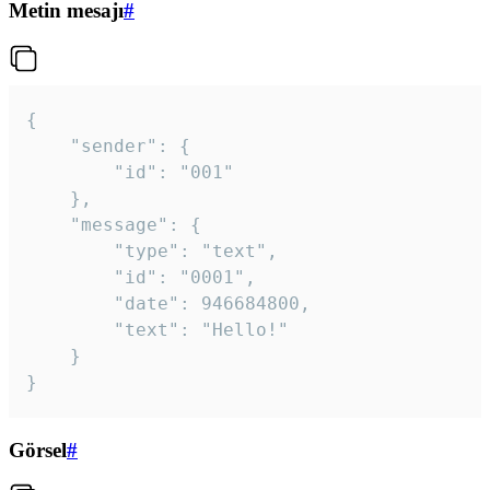
Metin mesajı
#
{

	"sender": {

		"id": "001"

	},

	"message": {

		"type": "text",

		"id": "0001",

		"date": 946684800,

		"text": "Hello!"

	}

}
Görsel
#