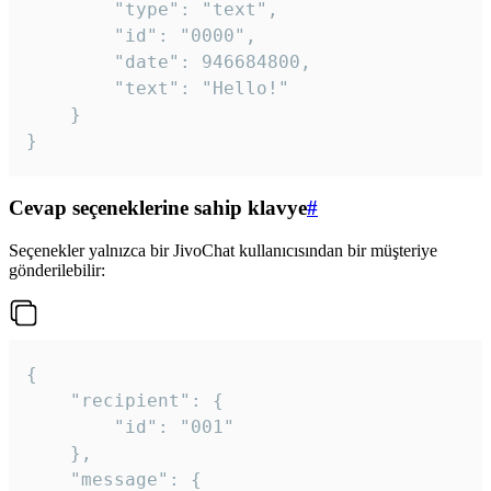
		"type": "text",

		"id": "0000",

		"date": 946684800,

		"text": "Hello!"

	}

}
Cevap seçeneklerine sahip klavye
#
Seçenekler yalnızca bir JivoChat kullanıcısından bir müşteriye
gönderilebilir:
{

	"recipient": {

		"id": "001"

	},

	"message": {
