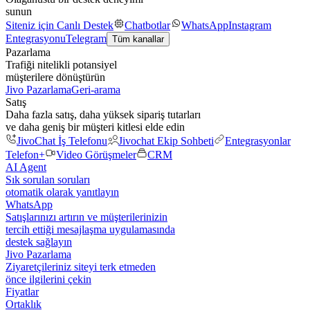
sunun
Siteniz için Canlı Destek
Chatbotlar
WhatsApp
Instagram
Entegrasyonu
Telegram
Tüm kanallar
Pazarlama
Trafiği nitelikli potansiyel
müşterilere dönüştürün
Jivo Pazarlama
Geri-arama
Satış
Daha fazla satış, daha yüksek sipariş tutarları
ve daha geniş bir müşteri kitlesi elde edin
JivoChat İş Telefonu
Jivochat Ekip Sohbeti
Entegrasyonlar
Telefon+
Video Görüşmeler
CRM
AI Agent
Sık sorulan soruları
otomatik olarak yanıtlayın
WhatsApp
Satışlarınızı artırın ve müşterilerinizin
tercih ettiği mesajlaşma uygulamasında
destek sağlayın
Jivo Pazarlama
Ziyaretçileriniz siteyi terk etmeden
önce ilgilerini çekin
Fiyatlar
Ortaklık