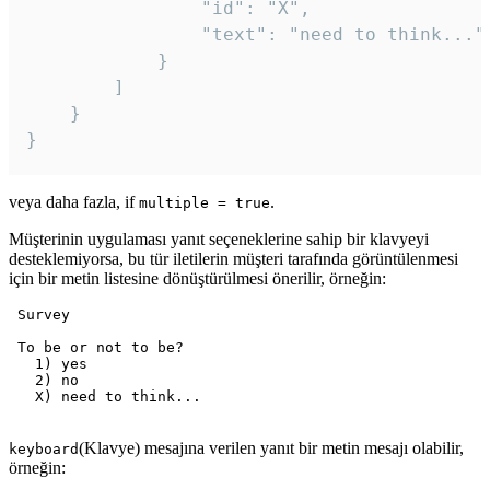
				"id": "X",

				"text": "need to think..."

			}

		]

	}

veya daha fazla, if
.
multiple = true
Müşterinin uygulaması yanıt seçeneklerine sahip bir klavyeyi
desteklemiyorsa, bu tür iletilerin müşteri tarafında görüntülenmesi
için bir metin listesine dönüştürülmesi önerilir, örneğin:
 Survey

 To be or not to be?

   1) yes

   2) no

   X) need to think...

(Klavye) mesajına verilen yanıt bir metin mesajı olabilir,
keyboard
örneğin: