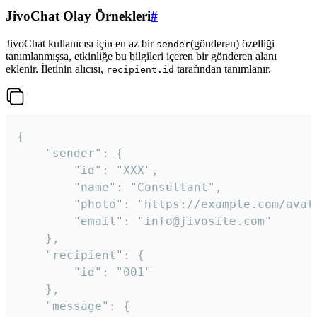
JivoChat Olay Örnekleri
#
JivoChat kullanıcısı için en az bir
(gönderen) özelliği
sender
tanımlanmışsa, etkinliğe bu bilgileri içeren bir gönderen alanı
eklenir. İletinin alıcısı,
tarafından tanımlanır.
recipient.id
{

	"sender": {

		"id": "XXX",

		"name": "Consultant",

		"photo": "https://example.com/avatar.png",

		"email": "info@jivosite.com"

	},

	"recipient": {

		"id": "001"

	},

	"message": {
