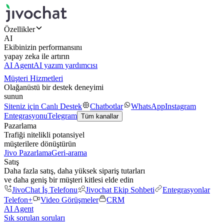
Özellikler
AI
Ekibinizin performansını
yapay zeka ile artırın
AI Agent
AI yazım yardımcısı
Müşteri Hizmetleri
Olağanüstü bir destek deneyimi
sunun
Siteniz için Canlı Destek
Chatbotlar
WhatsApp
Instagram
Entegrasyonu
Telegram
Tüm kanallar
Pazarlama
Trafiği nitelikli potansiyel
müşterilere dönüştürün
Jivo Pazarlama
Geri-arama
Satış
Daha fazla satış, daha yüksek sipariş tutarları
ve daha geniş bir müşteri kitlesi elde edin
JivoChat İş Telefonu
Jivochat Ekip Sohbeti
Entegrasyonlar
Telefon+
Video Görüşmeler
CRM
AI Agent
Sık sorulan soruları