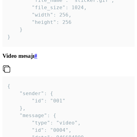
		"file_name": "sticker.gif",

		"file_size": 1024,

		"width": 256,

		"height": 256

	}

}
Video mesajı
#
{

	"sender": {

		"id": "001"

	},

	"message": {

		"type": "video",

		"id": "0004",
