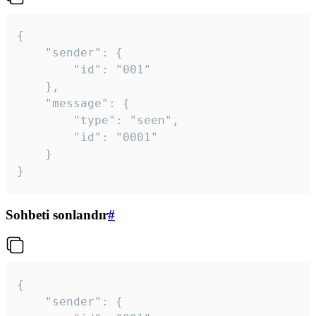
{

	"sender": {

		"id": "001"

	},

	"message": {

		"type": "seen",

		"id": "0001"

	}

}
Sohbeti sonlandır
#
{

	"sender": {
