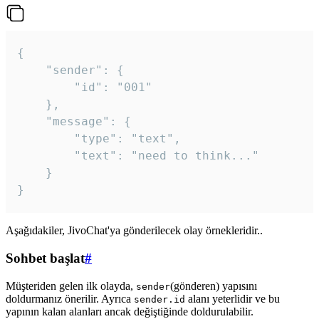
{

	"sender": {

		"id": "001"

	},

	"message": {

		"type": "text",

		"text": "need to think..."

	}

Aşağıdakiler, JivoChat'ya gönderilecek olay örnekleridir..
Sohbet başlat
#
Müşteriden gelen ilk olayda,
(gönderen) yapısını
sender
doldurmanız önerilir. Ayrıca
alanı yeterlidir ve bu
sender.id
yapının kalan alanları ancak değiştiğinde doldurulabilir.