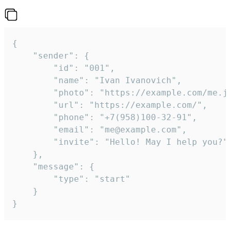
{

	"sender": {

		"id": "001",

		"name": "Ivan Ivanovich",

		"photo": "https://example.com/me.jpg",

		"url": "https://example.com/",

		"phone": "+7(958)100-32-91",

		"email": "me@example.com",

		"invite": "Hello! May I help you?"

	},

	"message": {

		"type": "start"

	}

}