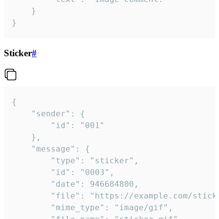
	}

}
Sticker
#
{

	"sender": {

		"id": "001"

	},

	"message": {

		"type": "sticker",

		"id": "0003",

		"date": 946684800,

		"file": "https://example.com/sticker.gif",

		"mime_type": "image/gif",
