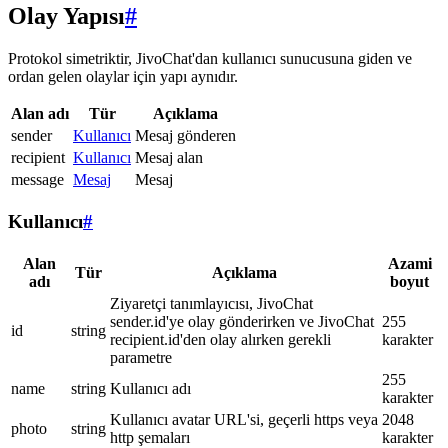
Olay Yapısı
#
Protokol simetriktir, JivoChat'dan kullanıcı sunucusuna giden ve
ordan gelen olaylar için yapı aynıdır.
Alan adı
Tür
Açıklama
sender
Kullanıcı
Mesaj gönderen
recipient
Kullanıcı
Mesaj alan
message
Mesaj
Mesaj
Kullanıcı
#
Alan
Azami
Tür
Açıklama
adı
boyut
Ziyaretçi tanımlayıcısı, JivoChat
sender.id'ye olay gönderirken ve JivoChat
255
id
string
recipient.id'den olay alırken gerekli
karakter
parametre
255
name
string
Kullanıcı adı
karakter
Kullanıcı avatar URL'si, geçerli https veya
2048
photo
string
http şemaları
karakter