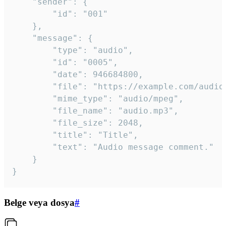
	"sender": {

		"id": "001"

	},

	"message": {

		"type": "audio",

		"id": "0005",

		"date": 946684800,

		"file": "https://example.com/audio.mp3",

		"mime_type": "audio/mpeg",

		"file_name": "audio.mp3",

		"file_size": 2048,

		"title": "Title",

		"text": "Audio message comment."

	}

}
Belge veya dosya
#