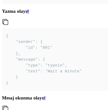
Yazma olayı
#
{

	"sender": {

		"id": "001"

	},

	"message": {

		"type": "typein",

		"text": "Wait a minute"

	}

}
Mesaj okunma olayı
#