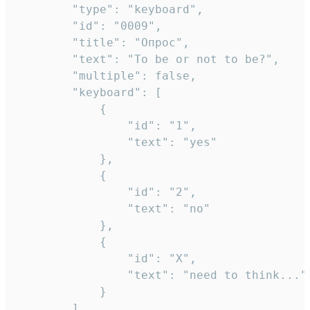
		"type": "keyboard",

		"id": "0009",

		"title": "Опрос",

		"text": "To be or not to be?",

		"multiple": false,

		"keyboard": [

			{

				"id": "1",

				"text": "yes"

			},

			{

				"id": "2",

				"text": "no"

			},

			{

				"id": "X",

				"text": "need to think..."

			}

		]
