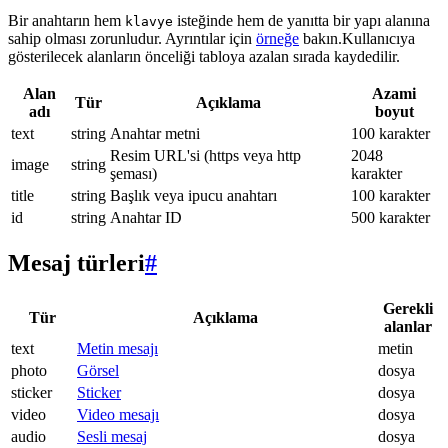
Bir anahtarın hem
isteğinde hem de yanıtta bir yapı alanına
klavye
sahip olması zorunludur. Ayrıntılar için
örneğe
bakın.Kullanıcıya
gösterilecek alanların önceliği tabloya azalan sırada kaydedilir.
Alan
Azami
Tür
Açıklama
adı
boyut
text
string
Anahtar metni
100 karakter
Resim URL'si (https veya http
2048
image
string
şeması)
karakter
title
string
Başlık veya ipucu anahtarı
100 karakter
id
string
Anahtar ID
500 karakter
Mesaj türleri
#
Gerekli
Tür
Açıklama
alanlar
text
Metin mesajı
metin
photo
Görsel
dosya
sticker
Sticker
dosya
video
Video mesajı
dosya
audio
Sesli mesaj
dosya