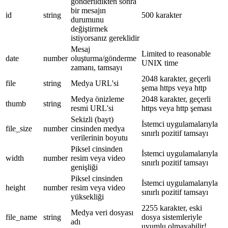
gönderildikten sonra
bir mesajın
id
string
500 karakter
durumunu
değiştirmek
istiyorsanız gereklidir
Mesaj
Limited to reasonable
date
number
oluşturma/gönderme
UNIX time
zamanı, tamsayı
2048 karakter, geçerli
file
string
Medya URL'si
şema https veya http
Medya önizleme
2048 karakter, geçerli
thumb
string
resmi URL'si
https veya http şeması
Sekizli (bayt)
İstemci uygulamalarıyla
file_size
number
cinsinden medya
sınırlı pozitif tamsayı
verilerinin boyutu
Piksel cinsinden
İstemci uygulamalarıyla
width
number
resim veya video
sınırlı pozitif tamsayı
genişliği
Piksel cinsinden
İstemci uygulamalarıyla
height
number
resim veya video
sınırlı pozitif tamsayı
yüksekliği
2255 karakter, eski
Medya veri dosyası
file_name
string
dosya sistemleriyle
adı
uyumlu olmayabilir!