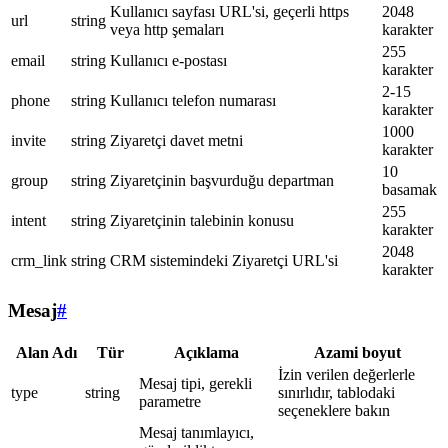
Kullanıcı sayfası URL'si, geçerli https
2048
url
string
veya http şemaları
karakter
255
email
string
Kullanıcı e-postası
karakter
2-15
phone
string
Kullanıcı telefon numarası
karakter
1000
invite
string
Ziyaretçi davet metni
karakter
10
group
string
Ziyaretçinin başvurduğu departman
basamak
255
intent
string
Ziyaretçinin talebinin konusu
karakter
2048
crm_link
string
CRM sistemindeki Ziyaretçi URL'si
karakter
Mesaj
#
Alan Adı
Tür
Açıklama
Azami boyut
İzin verilen değerlerle
Mesaj tipi, gerekli
type
string
sınırlıdır, tablodaki
parametre
seçeneklere bakın
Mesaj tanımlayıcı,