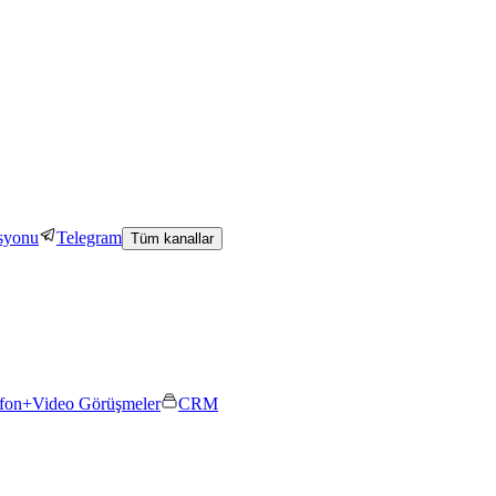
asyonu
Telegram
Tüm kanallar
efon+
Video Görüşmeler
CRM