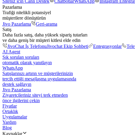
Siteniz için Canlı Destek
Chatbotlar
WhatsApp
Instagram Entegr
Pazarlama
Trafiği nitelikli potansiyel
müşterilere dönüştürün
Jivo Pazarlama
Geri-arama
Satış
Daha fazla satış, daha yüksek sipariş tutarları
ve daha geniş bir müşteri kitlesi elde edin
JivoChat İş Telefonu
Jivochat Ekip Sohbeti
Entegrasyonlar
Tel
AI Agent
Sık sorulan soruları
otomatik olarak yanıtlayın
WhatsApp
Satışlarınızı artırın ve müşterilerinizin
tercih ettiği mesajlaşma uygulamasında
destek sağlayın
Jivo Pazarlama
Ziyaretçileriniz siteyi terk etmeden
önce ilgilerini çekin
Fiyatlar
Ortaklık
Uygulamalar
Yardım
Blog
Kaynaklar