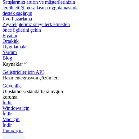
Satışlarınızı artırın ve müşterilerinizin
tercih ettiği mesajlaşma uygulamasında
destek sağlayın
Jivo Pazarlama
Ziyaretçileriniz siteyi terk etmeden
önce ilgilerini çekin
Fiyatlar
Ortaklık
Uygulamalar
Yardım
Blog
Kaynaklar
Geliştiriciler için API
Hazır entegrasyon çözümleri
Güvenlik
Uluslararası standartlara uygun
koruma
İndir
Windows için
İndir
Mac için
İndir
Linux için