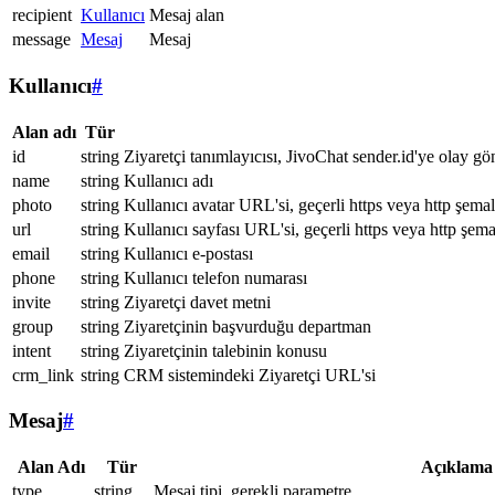
recipient
Kullanıcı
Mesaj alan
message
Mesaj
Mesaj
Kullanıcı
#
Alan adı
Tür
id
string
Ziyaretçi tanımlayıcısı, JivoChat sender.id'ye olay gö
name
string
Kullanıcı adı
photo
string
Kullanıcı avatar URL'si, geçerli https veya http şemal
url
string
Kullanıcı sayfası URL'si, geçerli https veya http şema
email
string
Kullanıcı e-postası
phone
string
Kullanıcı telefon numarası
invite
string
Ziyaretçi davet metni
group
string
Ziyaretçinin başvurduğu departman
intent
string
Ziyaretçinin talebinin konusu
crm_link
string
CRM sistemindeki Ziyaretçi URL'si
Mesaj
#
Alan Adı
Tür
Açıklama
type
string
Mesaj tipi, gerekli parametre