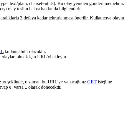
ype: text/plain; charset=utf-8). Bu olay yeniden gönderilmemelidir.
cıyı olay teslim hatası hakkında bilgilendirin
ralıklarla 3 defaya kadar tekrarlanması önerilir. Kullanıcıya olayın
RL
kullanılabilir olacaktır,
 olayları almak için URL'yi ekleyin.
şeklinde, o zaman bu URL'ye yapacağınız
GET
isteğine
tus
cevap
, varsa
olarak dönecektir.
0
1