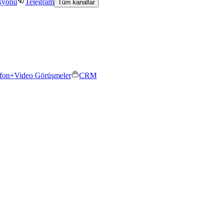
asyonu
Telegram
Tüm kanallar
efon+
Video Görüşmeler
CRM