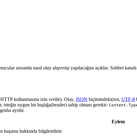
nucular arasında nasıl olay alışverişi yapılacağını açıklar. Sohbet kanal
a HTTP kullanmasına izin verilir). Olay,
JSON
biçimindeki(not,
UTF-8
r, isteğin uygun bir başlığa(header) sahip olması gerekir:
Content-Typ
ruba ayrılır.
Eylem
in başarısı hakkında bilgilendirin