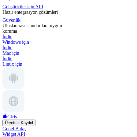
Geliştiriciler için API
Hazır entegrasyon çözümleri
Güvenlik
Uluslararası standartlara uygun
koruma
İndir
Windows için
İndir
Mac için
İndir
Linux için
Giriş
Ücretsiz Kaydol
Genel Bakış
Widget API