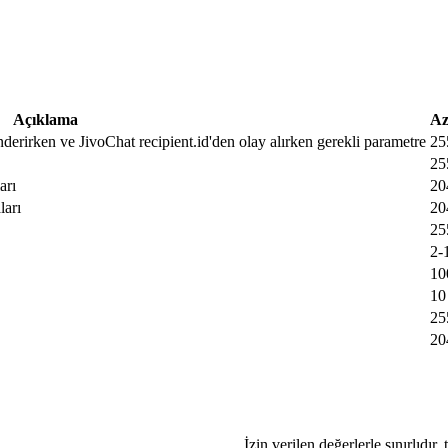
Açıklama
Az
nderirken ve JivoChat recipient.id'den olay alırken gerekli parametre
25
25
arı
20
ları
20
25
2-
10
10
25
20
İzin verilen değerlerle sınırlıdır