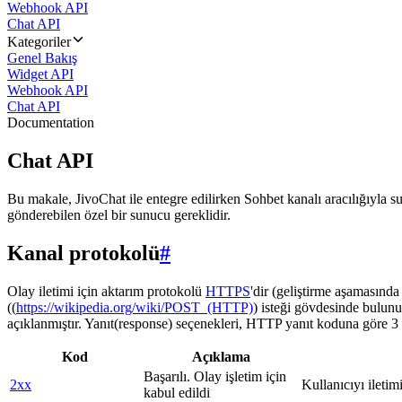
Webhook API
Chat API
Kategoriler
Genel Bakış
Widget API
Webhook API
Chat API
Documentation
Chat API
Bu makale, JivoChat ile entegre edilirken Sohbet kanalı aracılığıyla su
gönderebilen özel bir sunucu gereklidir.
Kanal protokolü
#
Olay iletimi için aktarım protokolü
HTTPS
'dir (geliştirme aşamasınd
((
https://wikipedia.org/wiki/POST_(HTTP)
) isteği gövdesinde bulunu
açıklanmıştır. Yanıt(response) seçenekleri, HTTP yanıt koduna göre 3 g
Kod
Açıklama
Başarılı. Olay işletim için
2xx
Kullanıcıyı iletim
kabul edildi