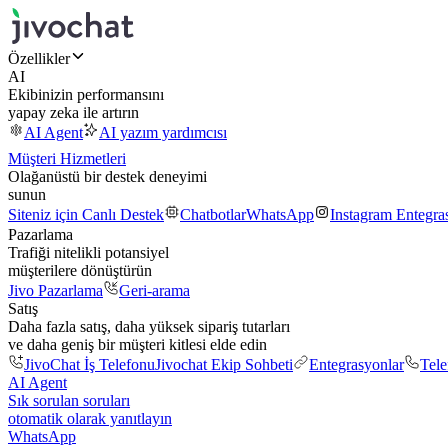
Özellikler
AI
Ekibinizin performansını
yapay zeka ile artırın
AI Agent
AI yazım yardımcısı
Müşteri Hizmetleri
Olağanüstü bir destek deneyimi
sunun
Siteniz için Canlı Destek
Chatbotlar
WhatsApp
Instagram Entegr
Pazarlama
Trafiği nitelikli potansiyel
müşterilere dönüştürün
Jivo Pazarlama
Geri-arama
Satış
Daha fazla satış, daha yüksek sipariş tutarları
ve daha geniş bir müşteri kitlesi elde edin
JivoChat İş Telefonu
Jivochat Ekip Sohbeti
Entegrasyonlar
Tel
AI Agent
Sık sorulan soruları
otomatik olarak yanıtlayın
WhatsApp