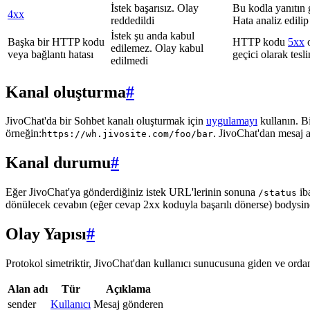
İstek başarısız. Olay
Bu kodla yanıtın 
4xx
reddedildi
Hata analiz edilip
İstek şu anda kabul
Başka bir HTTP kodu
HTTP kodu
5xx
o
edilemez. Olay kabul
veya bağlantı hatası
geçici olarak tes
edilmedi
Kanal oluşturma
#
JivoChat'da bir Sohbet kanalı oluşturmak için
uygulamayı
kullanın. B
örneğin:
. JivoChat'dan mesaj 
https://wh.jivosite.com/foo/bar
Kanal durumu
#
Eğer JivoChat'ya gönderdiğiniz istek URL'lerinin sonuna
ib
/status
dönülecek cevabın (eğer cevap 2xx koduyla başarılı dönerse) bodysi
Olay Yapısı
#
Protokol simetriktir, JivoChat'dan kullanıcı sunucusuna giden ve ordan 
Alan adı
Tür
Açıklama
sender
Kullanıcı
Mesaj gönderen