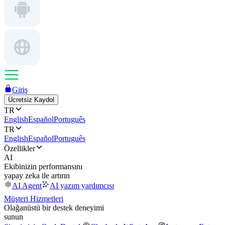
Giriş
Ücretsiz Kaydol
TR
English
Español
Português
TR
English
Español
Português
Özellikler
AI
Ekibinizin performansını
yapay zeka ile artırın
AI Agent
AI yazım yardımcısı
Müşteri Hizmetleri
Olağanüstü bir destek deneyimi
sunun