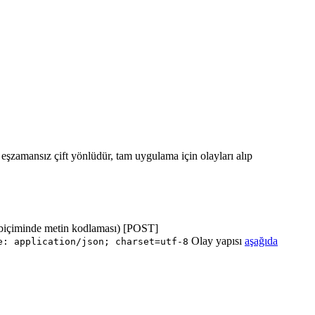
ı eşzamansız çift yönlüdür, tam uygulama için olayları alıp
biçiminde metin kodlaması) [POST]
Olay yapısı
aşağıda
e: application/json; charset=utf-8