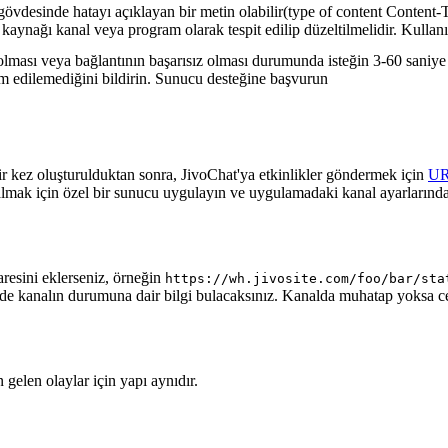
gövdesinde hatayı açıklayan bir metin olabilir(type of content Content-T
 kaynağı kanal veya program olarak tespit edilip düzeltilmelidir. Kullanı
lması veya bağlantının başarısız olması durumunda isteğin 3-60 saniye a
lim edilemediğini bildirin. Sunucu desteğine başvurun
ir kez oluşturulduktan sonra, JivoChat'ya etkinlikler göndermek için
U
almak için özel bir sunucu uygulayın ve uygulamadaki kanal ayarlarında
aresini eklerseniz, örneğin
https://wh.jivosite.com/foo/bar/sta
nde kanalın durumuna dair bilgi bulacaksınız. Kanalda muhatap yoksa 
gelen olaylar için yapı aynıdır.