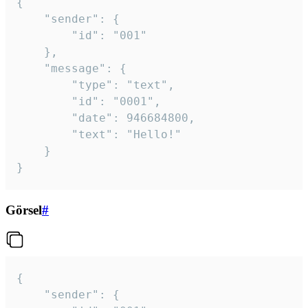
{

	"sender": {

		"id": "001"

	},

	"message": {

		"type": "text",

		"id": "0001",

		"date": 946684800,

		"text": "Hello!"

	}

}
Görsel
#
{

	"sender": {
