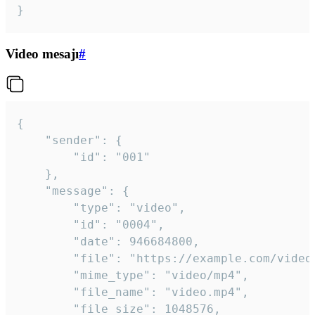
}
Video mesajı
#
{

	"sender": {

		"id": "001"

	},

	"message": {

		"type": "video",

		"id": "0004",

		"date": 946684800,

		"file": "https://example.com/video.mp4",

		"mime_type": "video/mp4",

		"file_name": "video.mp4",

		"file_size": 1048576,
