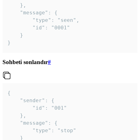
	},

	"message": {

		"type": "seen",

		"id": "0001"

	}

}
Sohbeti sonlandır
#
{

	"sender": {

		"id": "001"

	},

	"message": {

		"type": "stop"

	}
