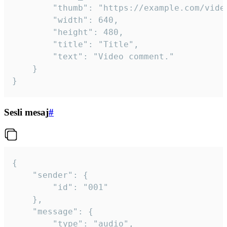
		"thumb": "https://example.com/video_thumb.png",

		"width": 640,

		"height": 480,

		"title": "Title",

		"text": "Video comment."

	}

}
Sesli mesaj
#
{

	"sender": {

		"id": "001"

	},

	"message": {

		"type": "audio",
