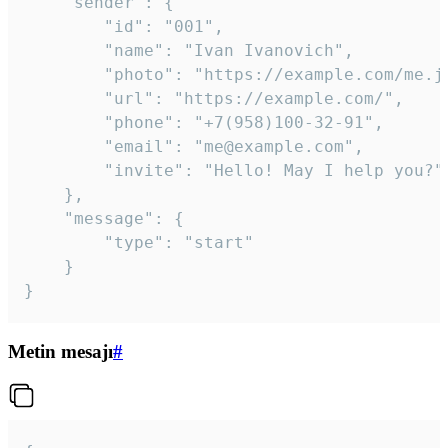
	"sender": {

		"id": "001",

		"name": "Ivan Ivanovich",

		"photo": "https://example.com/me.jpg",

		"url": "https://example.com/",

		"phone": "+7(958)100-32-91",

		"email": "me@example.com",

		"invite": "Hello! May I help you?"

	},

	"message": {

		"type": "start"

	}

}
Metin mesajı
#