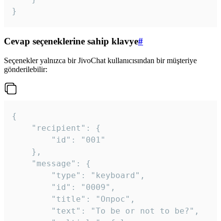
}
Cevap seçeneklerine sahip klavye
#
Seçenekler yalnızca bir JivoChat kullanıcısından bir müşteriye
gönderilebilir:
{

	"recipient": {

		"id": "001"

	},

	"message": {

		"type": "keyboard",

		"id": "0009",

		"title": "Опрос",

		"text": "To be or not to be?",
