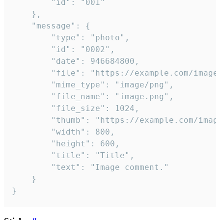
		"id": "001"

	},

	"message": {

		"type": "photo",

		"id": "0002",

		"date": 946684800,

		"file": "https://example.com/image.png",

		"mime_type": "image/png",

		"file_name": "image.png",

		"file_size": 1024,

		"thumb": "https://example.com/image_thumb.png",

		"width": 800,

		"height": 600,

		"title": "Title",

		"text": "Image comment."

	}

}