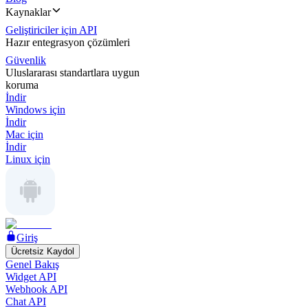
Kaynaklar
Geliştiriciler için API
Hazır entegrasyon çözümleri
Güvenlik
Uluslararası standartlara uygun
koruma
İndir
Windows için
İndir
Mac için
İndir
Linux için
Giriş
Ücretsiz Kaydol
Genel Bakış
Widget API
Webhook API
Chat API