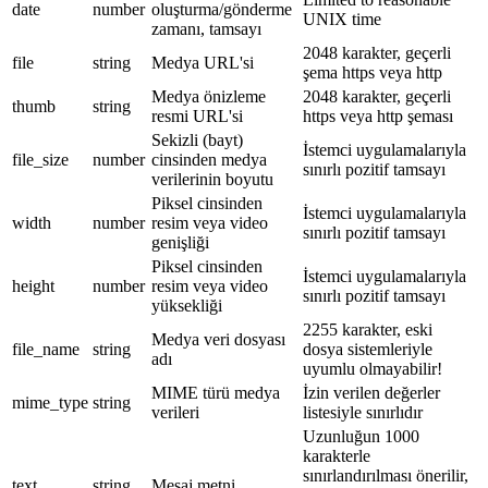
date
number
oluşturma/gönderme
UNIX time
zamanı, tamsayı
2048 karakter, geçerli
file
string
Medya URL'si
şema https veya http
Medya önizleme
2048 karakter, geçerli
thumb
string
resmi URL'si
https veya http şeması
Sekizli (bayt)
İstemci uygulamalarıyla
file_size
number
cinsinden medya
sınırlı pozitif tamsayı
verilerinin boyutu
Piksel cinsinden
İstemci uygulamalarıyla
width
number
resim veya video
sınırlı pozitif tamsayı
genişliği
Piksel cinsinden
İstemci uygulamalarıyla
height
number
resim veya video
sınırlı pozitif tamsayı
yüksekliği
2255 karakter, eski
Medya veri dosyası
file_name
string
dosya sistemleriyle
adı
uyumlu olmayabilir!
MIME türü medya
İzin verilen değerler
mime_type
string
verileri
listesiyle sınırlıdır
Uzunluğun 1000
karakterle
sınırlandırılması önerilir,
text
string
Mesaj metni