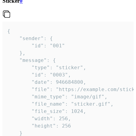
Sticker
#
{

	"sender": {

		"id": "001"

	},

	"message": {

		"type": "sticker",

		"id": "0003",

		"date": 946684800,

		"file": "https://example.com/sticker.gif",

		"mime_type": "image/gif",

		"file_name": "sticker.gif",

		"file_size": 1024,

		"width": 256,

		"height": 256

	}
