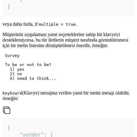
veya daha fazla, if
.
multiple = true
Müşterinin uygulaması yanıt seçeneklerine sahip bir klavyeyi
desteklemiyorsa, bu tür iletilerin müşteri tarafında görüntülenmesi
için bir metin listesine dönüştürülmesi önerilir, örneğin:
 Survey

 To be or not to be?

   1) yes

   2) no

   X) need to think...

(Klavye) mesajına verilen yanıt bir metin mesajı olabilir,
keyboard
örneğin:
{

	"sender": {
