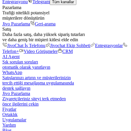
Entegrasyonu
Telegram
Tüm kanallar
Pazarlama
Trafiği nitelikli potansiyel
müşterilere dönüştürün
Jivo Pazarlama
Geri-arama
Satış
Daha fazla satış, daha yüksek sipariş tutarları
ve daha geniş bir müşteri kitlesi elde edin
JivoChat İş Telefonu
Jivochat Ekip Sohbeti
Entegrasyonlar
Telefon+
Video Görüşmeler
CRM
AI Agent
Sık sorulan soruları
otomatik olarak yanıtlayın
WhatsApp
Satışlarınızı artırın ve müşterilerinizin
tercih ettiği mesajlaşma uygulamasında
destek sağlayın
Jivo Pazarlama
Ziyaretçileriniz siteyi terk etmeden
önce ilgilerini çekin
Fiyatlar
Ortaklık
Uygulamalar
Yardım
Blog