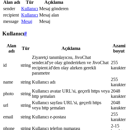
Alan adı
Tür
Açıklama
sender
Kullanıcı
Mesaj gönderen
recipient
Kullanıcı
Mesaj alan
message
Mesaj
Mesaj
Kullanıcı
#
Alan
Azami
Tür
Açıklama
adı
boyut
Ziyaretçi tanımlayıcısı, JivoChat
sender.id'ye olay gönderirken ve JivoChat
255
id
string
recipient.id'den olay alırken gerekli
karakter
parametre
255
name
string
Kullanıcı adı
karakter
Kullanıcı avatar URL'si, geçerli https veya
2048
photo
string
http şemaları
karakter
Kullanıcı sayfası URL'si, geçerli https
2048
url
string
veya http şemaları
karakter
255
email
string
Kullanıcı e-postası
karakter
2-15
phone
string
Kullanıcı telefon numarası