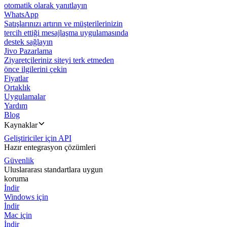
otomatik olarak yanıtlayın
WhatsApp
Satışlarınızı artırın ve müşterilerinizin
tercih ettiği mesajlaşma uygulamasında
destek sağlayın
Jivo Pazarlama
Ziyaretçileriniz siteyi terk etmeden
önce ilgilerini çekin
Fiyatlar
Ortaklık
Uygulamalar
Yardım
Blog
Kaynaklar
Geliştiriciler için API
Hazır entegrasyon çözümleri
Güvenlik
Uluslararası standartlara uygun
koruma
İndir
Windows için
İndir
Mac için
İndir