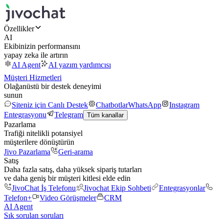
Özellikler
AI
Ekibinizin performansını
yapay zeka ile artırın
AI Agent
AI yazım yardımcısı
Müşteri Hizmetleri
Olağanüstü bir destek deneyimi
sunun
Siteniz için Canlı Destek
Chatbotlar
WhatsApp
Instagram
Entegrasyonu
Telegram
Tüm kanallar
Pazarlama
Trafiği nitelikli potansiyel
müşterilere dönüştürün
Jivo Pazarlama
Geri-arama
Satış
Daha fazla satış, daha yüksek sipariş tutarları
ve daha geniş bir müşteri kitlesi elde edin
JivoChat İş Telefonu
Jivochat Ekip Sohbeti
Entegrasyonlar
Telefon+
Video Görüşmeler
CRM
AI Agent
Sık sorulan soruları