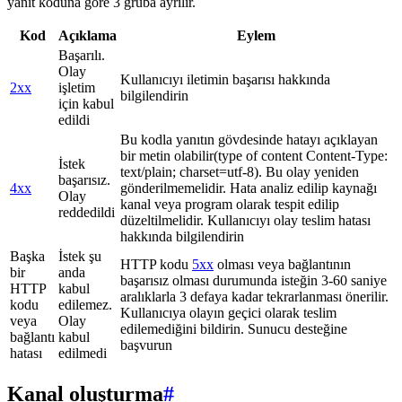
yanıt koduna göre 3 gruba ayrılır.
Kod
Açıklama
Eylem
Başarılı.
Olay
Kullanıcıyı iletimin başarısı hakkında
2xx
işletim
bilgilendirin
için kabul
edildi
Bu kodla yanıtın gövdesinde hatayı açıklayan
bir metin olabilir(type of content Content-Type:
İstek
text/plain; charset=utf-8). Bu olay yeniden
başarısız.
4xx
gönderilmemelidir. Hata analiz edilip kaynağı
Olay
kanal veya program olarak tespit edilip
reddedildi
düzeltilmelidir. Kullanıcıyı olay teslim hatası
hakkında bilgilendirin
Başka
İstek şu
HTTP kodu
5xx
olması veya bağlantının
bir
anda
başarısız olması durumunda isteğin 3-60 saniye
HTTP
kabul
aralıklarla 3 defaya kadar tekrarlanması önerilir.
kodu
edilemez.
Kullanıcıya olayın geçici olarak teslim
veya
Olay
edilemediğini bildirin. Sunucu desteğine
bağlantı
kabul
başvurun
hatası
edilmedi
Kanal oluşturma
#