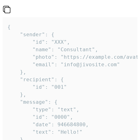
{

	"sender": {

		"id": "XXX",

		"name": "Consultant",

		"photo": "https://example.com/avatar.png",

		"email": "info@jivosite.com"

	},

	"recipient": {

		"id": "001"

	},

	"message": {

		"type": "text",

		"id": "0000",

		"date": 946684800,

		"text": "Hello!"

	}
