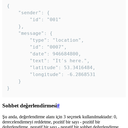
{

	"sender": {

		"id": "001"

	},

	"message": {

		"type": "location",

		"id": "0007",

		"date": 946684800,

		"text": "It's here.",

		"latitude": 53.3416484,

		"longitude": -6.2868531

	}

}
Sohbet değerlendirmesi
#
Şu anda, değerlendirme alanı için 3 seçenek kullanılmaktadır: 0,
derecelendirmeyi reddetme, pozitif bir sayı - pozitif bir
değerlendirme, negatif bir sayı - negatif bir sohbet değerlendirme