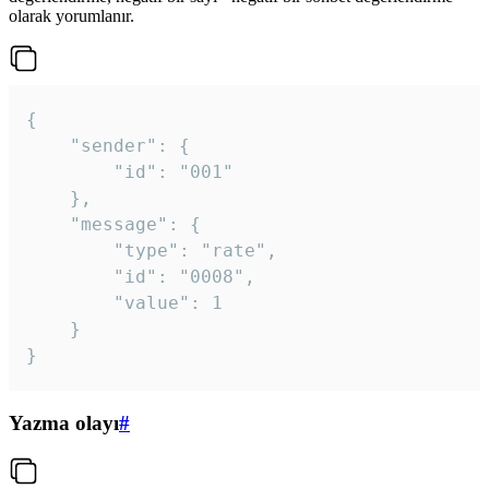
olarak yorumlanır.
{

	"sender": {

		"id": "001"

	},

	"message": {

		"type": "rate",

		"id": "0008",

		"value": 1

	}

}
Yazma olayı
#