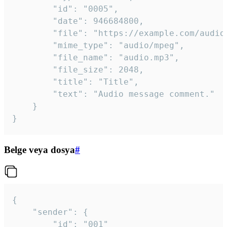
		"id": "0005",

		"date": 946684800,

		"file": "https://example.com/audio.mp3",

		"mime_type": "audio/mpeg",

		"file_name": "audio.mp3",

		"file_size": 2048,

		"title": "Title",

		"text": "Audio message comment."

	}

}
Belge veya dosya
#
{

	"sender": {

		"id": "001"
