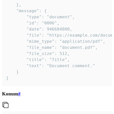
	},

	"message": {

		"type": "document",

		"id": "0006",

		"date": 946684800,

		"file": "https://example.com/document.pdf",

		"mime_type": "application/pdf",

		"file_name": "document.pdf",

		"file_size": 512,

		"title": "Title",

		"text": "Document comment."

	}

}
Konum
#