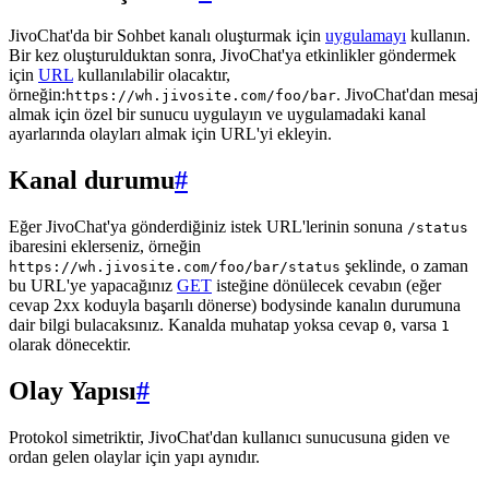
JivoChat'da bir Sohbet kanalı oluşturmak için
uygulamayı
kullanın.
Bir kez oluşturulduktan sonra, JivoChat'ya etkinlikler göndermek
için
URL
kullanılabilir olacaktır,
örneğin:
. JivoChat'dan mesaj
https://wh.jivosite.com/foo/bar
almak için özel bir sunucu uygulayın ve uygulamadaki kanal
ayarlarında olayları almak için URL'yi ekleyin.
Kanal durumu
#
Eğer JivoChat'ya gönderdiğiniz istek URL'lerinin sonuna
/status
ibaresini eklerseniz, örneğin
şeklinde, o zaman
https://wh.jivosite.com/foo/bar/status
bu URL'ye yapacağınız
GET
isteğine dönülecek cevabın (eğer
cevap 2xx koduyla başarılı dönerse) bodysinde kanalın durumuna
dair bilgi bulacaksınız. Kanalda muhatap yoksa cevap
, varsa
0
1
olarak dönecektir.
Olay Yapısı
#
Protokol simetriktir, JivoChat'dan kullanıcı sunucusuna giden ve
ordan gelen olaylar için yapı aynıdır.