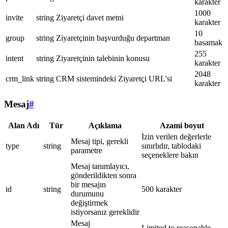
karakter
1000
invite
string
Ziyaretçi davet metni
karakter
10
group
string
Ziyaretçinin başvurduğu departman
basamak
255
intent
string
Ziyaretçinin talebinin konusu
karakter
2048
crm_link
string
CRM sistemindeki Ziyaretçi URL'si
karakter
Mesaj
#
Alan Adı
Tür
Açıklama
Azami boyut
İzin verilen değerlerle
Mesaj tipi, gerekli
type
string
sınırlıdır, tablodaki
parametre
seçeneklere bakın
Mesaj tanımlayıcı,
gönderildikten sonra
bir mesajın
id
string
500 karakter
durumunu
değiştirmek
istiyorsanız gereklidir
Mesaj
Limited to reasonable