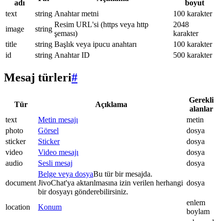
adı
boyut
text
string
Anahtar metni
100 karakter
Resim URL'si (https veya http
2048
image
string
şeması)
karakter
title
string
Başlık veya ipucu anahtarı
100 karakter
id
string
Anahtar ID
500 karakter
Mesaj türleri
#
Gerekli
Tür
Açıklama
alanlar
text
Metin mesajı
metin
photo
Görsel
dosya
sticker
Sticker
dosya
video
Video mesajı
dosya
audio
Sesli mesaj
dosya
Belge veya dosya
Bu tür bir mesajda.
document
JivoChat'ya aktarılmasına izin verilen herhangi
dosya
bir dosyayı gönderebilirsiniz.
enlem
location
Konum
boylam