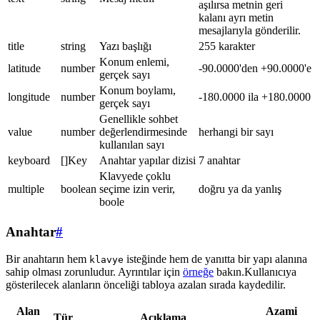
aşılırsa metnin geri
kalanı ayrı metin
mesajlarıyla gönderilir.
title
string
Yazı başlığı
255 karakter
Konum enlemi,
latitude
number
-90.0000'den +90.0000'e
gerçek sayı
Konum boylamı,
longitude
number
-180.0000 ila +180.0000
gerçek sayı
Genellikle sohbet
value
number
değerlendirmesinde
herhangi bir sayı
kullanılan sayı
keyboard
[]Key
Anahtar yapılar dizisi
7 anahtar
Klavyede çoklu
multiple
boolean
seçime izin verir,
doğru ya da yanlış
boole
Anahtar
#
Bir anahtarın hem
isteğinde hem de yanıtta bir yapı alanına
klavye
sahip olması zorunludur. Ayrıntılar için
örneğe
bakın.Kullanıcıya
gösterilecek alanların önceliği tabloya azalan sırada kaydedilir.
Alan
Azami
Tür
Açıklama