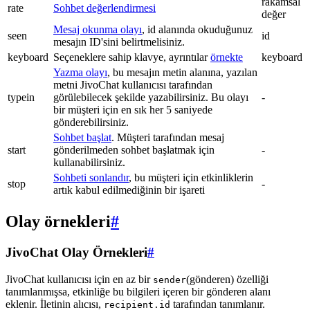
rakamsal
rate
Sohbet değerlendirmesi
değer
Mesaj okunma olayı
, id alanında okuduğunuz
seen
id
mesajın ID'sini belirtmelisiniz.
keyboard
Seçeneklere sahip klavye, ayrıntılar
örnekte
keyboard
Yazma olayı
, bu mesajın metin alanına, yazılan
metni JivoChat kullanıcısı tarafından
typein
görülebilecek şekilde yazabilirsiniz. Bu olayı
-
bir müşteri için en sık her 5 saniyede
gönderebilirsiniz.
Sohbet başlat
. Müşteri tarafından mesaj
start
gönderilmeden sohbet başlatmak için
-
kullanabilirsiniz.
Sohbeti sonlandır
, bu müşteri için etkinliklerin
stop
-
artık kabul edilmediğinin bir işareti
Olay örnekleri
#
JivoChat Olay Örnekleri
#
JivoChat kullanıcısı için en az bir
(gönderen) özelliği
sender
tanımlanmışsa, etkinliğe bu bilgileri içeren bir gönderen alanı
eklenir. İletinin alıcısı,
tarafından tanımlanır.
recipient.id