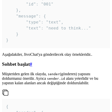
		"id": "001"

	},

	"message": {

		"type": "text",

		"text": "need to think..."

	}

Aşağıdakiler, JivoChat'ya gönderilecek olay örnekleridir..
Sohbet başlat
#
Müşteriden gelen ilk olayda,
(gönderen) yapısını
sender
doldurmanız önerilir. Ayrıca
alanı yeterlidir ve bu
sender.id
yapının kalan alanları ancak değiştiğinde doldurulabilir.
{
