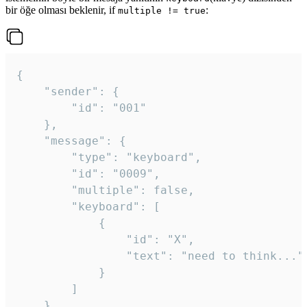
bir öğe olması beklenir, if
:
multiple != true
{

	"sender": {

		"id": "001"

	},

	"message": {

		"type": "keyboard",

		"id": "0009",

		"multiple": false,

		"keyboard": [

			{

				"id": "X",

				"text": "need to think..."

			}

		]

	}
