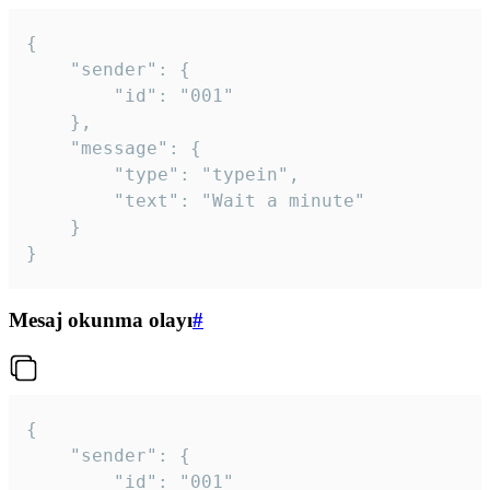
{

	"sender": {

		"id": "001"

	},

	"message": {

		"type": "typein",

		"text": "Wait a minute"

	}

}
Mesaj okunma olayı
#
{

	"sender": {

		"id": "001"
