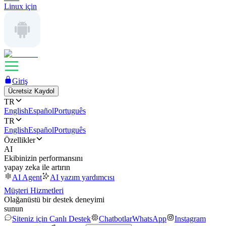
Linux için
Giriş
Ücretsiz Kaydol
TR
English
Español
Português
TR
English
Español
Português
Özellikler
AI
Ekibinizin performansını
yapay zeka ile artırın
AI Agent
AI yazım yardımcısı
Müşteri Hizmetleri
Olağanüstü bir destek deneyimi
sunun
Siteniz için Canlı Destek
Chatbotlar
WhatsApp
Instagram