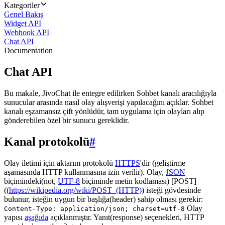
Kategoriler
Genel Bakış
Widget API
Webhook API
Chat API
Documentation
Chat API
Bu makale, JivoChat ile entegre edilirken Sohbet kanalı aracılığıyla
sunucular arasında nasıl olay alışverişi yapılacağını açıklar. Sohbet
kanalı eşzamansız çift yönlüdür, tam uygulama için olayları alıp
gönderebilen özel bir sunucu gereklidir.
Kanal protokolü
#
Olay iletimi için aktarım protokolü
HTTPS
'dir (geliştirme
aşamasında HTTP kullanmasına izin verilir). Olay,
JSON
biçimindeki(not,
UTF-8
biçiminde metin kodlaması) [POST]
((
https://wikipedia.org/wiki/POST_(HTTP)
) isteği gövdesinde
bulunur, isteğin uygun bir başlığa(header) sahip olması gerekir:
Olay
Content-Type: application/json; charset=utf-8
yapısı
aşağıda
açıklanmıştır. Yanıt(response) seçenekleri, HTTP