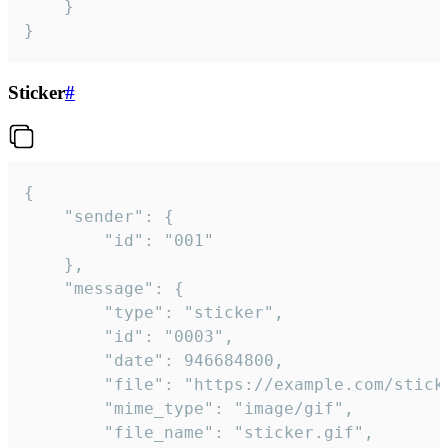
	}

}
Sticker
#
{

	"sender": {

		"id": "001"

	},

	"message": {

		"type": "sticker",

		"id": "0003",

		"date": 946684800,

		"file": "https://example.com/sticker.gif",

		"mime_type": "image/gif",

		"file_name": "sticker.gif",
