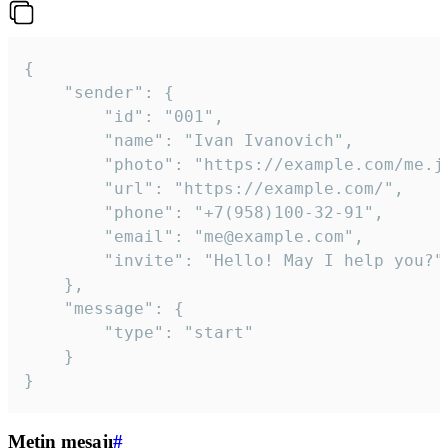
{

	"sender": {

		"id": "001",

		"name": "Ivan Ivanovich",

		"photo": "https://example.com/me.jpg",

		"url": "https://example.com/",

		"phone": "+7(958)100-32-91",

		"email": "me@example.com",

		"invite": "Hello! May I help you?"

	},

	"message": {

		"type": "start"

	}

}
Metin mesajı
#