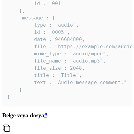
		"id": "001"

	},

	"message": {

		"type": "audio",

		"id": "0005",

		"date": 946684800,

		"file": "https://example.com/audio.mp3",

		"mime_type": "audio/mpeg",

		"file_name": "audio.mp3",

		"file_size": 2048,

		"title": "Title",

		"text": "Audio message comment."

	}

}
Belge veya dosya
#