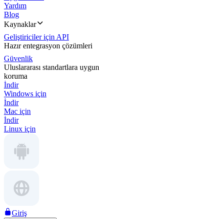
Yardım
Blog
Kaynaklar
Geliştiriciler için API
Hazır entegrasyon çözümleri
Güvenlik
Uluslararası standartlara uygun
koruma
İndir
Windows için
İndir
Mac için
İndir
Linux için
Giriş