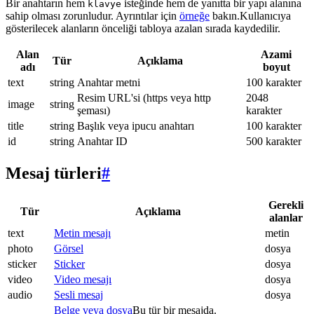
Bir anahtarın hem
isteğinde hem de yanıtta bir yapı alanına
klavye
sahip olması zorunludur. Ayrıntılar için
örneğe
bakın.Kullanıcıya
gösterilecek alanların önceliği tabloya azalan sırada kaydedilir.
Alan
Azami
Tür
Açıklama
adı
boyut
text
string
Anahtar metni
100 karakter
Resim URL'si (https veya http
2048
image
string
şeması)
karakter
title
string
Başlık veya ipucu anahtarı
100 karakter
id
string
Anahtar ID
500 karakter
Mesaj türleri
#
Gerekli
Tür
Açıklama
alanlar
text
Metin mesajı
metin
photo
Görsel
dosya
sticker
Sticker
dosya
video
Video mesajı
dosya
audio
Sesli mesaj
dosya
Belge veya dosya
Bu tür bir mesajda.