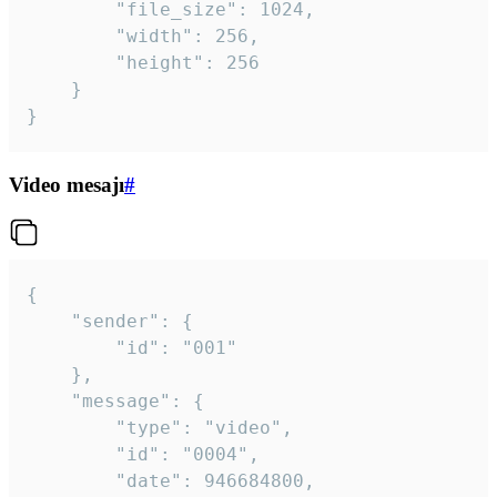
		"file_size": 1024,

		"width": 256,

		"height": 256

	}

}
Video mesajı
#
{

	"sender": {

		"id": "001"

	},

	"message": {

		"type": "video",

		"id": "0004",

		"date": 946684800,
