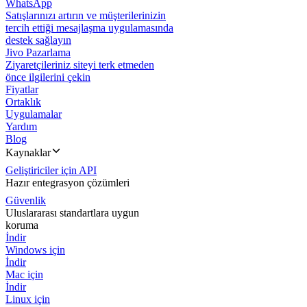
WhatsApp
Satışlarınızı artırın ve müşterilerinizin
tercih ettiği mesajlaşma uygulamasında
destek sağlayın
Jivo Pazarlama
Ziyaretçileriniz siteyi terk etmeden
önce ilgilerini çekin
Fiyatlar
Ortaklık
Uygulamalar
Yardım
Blog
Kaynaklar
Geliştiriciler için API
Hazır entegrasyon çözümleri
Güvenlik
Uluslararası standartlara uygun
koruma
İndir
Windows için
İndir
Mac için
İndir
Linux için