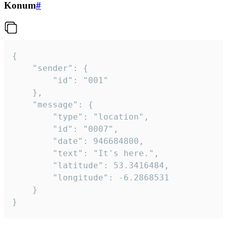
Konum
#
{

	"sender": {

		"id": "001"

	},

	"message": {

		"type": "location",

		"id": "0007",

		"date": 946684800,

		"text": "It's here.",

		"latitude": 53.3416484,

		"longitude": -6.2868531

	}

}