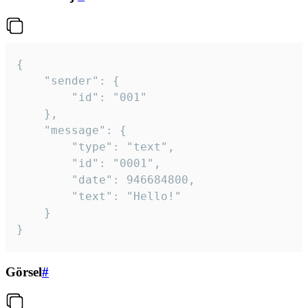
{

	"sender": {

		"id": "001"

	},

	"message": {

		"type": "text",

		"id": "0001",

		"date": 946684800,

		"text": "Hello!"

	}

}
Görsel
#