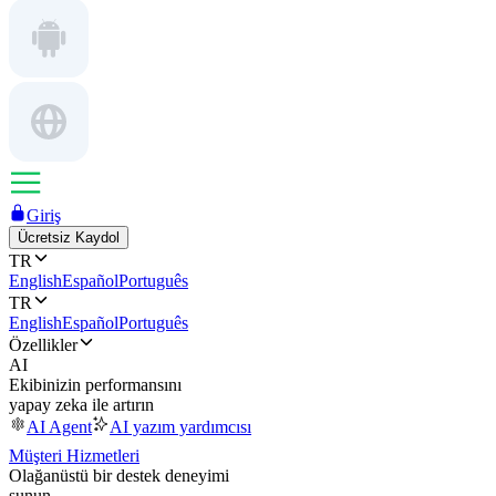
Giriş
Ücretsiz Kaydol
TR
English
Español
Português
TR
English
Español
Português
Özellikler
AI
Ekibinizin performansını
yapay zeka ile artırın
AI Agent
AI yazım yardımcısı
Müşteri Hizmetleri
Olağanüstü bir destek deneyimi
sunun