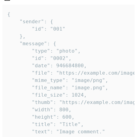
{

	"sender": {

		"id": "001"

	},

	"message": {

		"type": "photo",

		"id": "0002",

		"date": 946684800,

		"file": "https://example.com/image.png",

		"mime_type": "image/png",

		"file_name": "image.png",

		"file_size": 1024,

		"thumb": "https://example.com/image_thumb.png",

		"width": 800,

		"height": 600,

		"title": "Title",

		"text": "Image comment."
