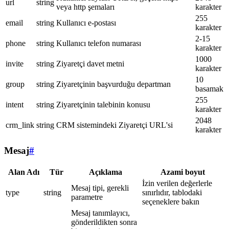
url
string
veya http şemaları
karakter
255
email
string
Kullanıcı e-postası
karakter
2-15
phone
string
Kullanıcı telefon numarası
karakter
1000
invite
string
Ziyaretçi davet metni
karakter
10
group
string
Ziyaretçinin başvurduğu departman
basamak
255
intent
string
Ziyaretçinin talebinin konusu
karakter
2048
crm_link
string
CRM sistemindeki Ziyaretçi URL'si
karakter
Mesaj
#
Alan Adı
Tür
Açıklama
Azami boyut
İzin verilen değerlerle
Mesaj tipi, gerekli
type
string
sınırlıdır, tablodaki
parametre
seçeneklere bakın
Mesaj tanımlayıcı,
gönderildikten sonra