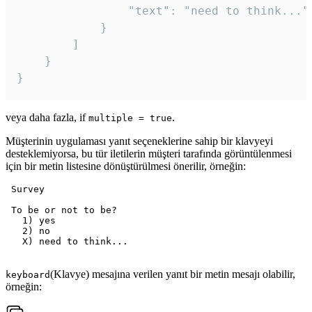
				"text": "need to think..."

			}

		]

	}

veya daha fazla, if
.
multiple = true
Müşterinin uygulaması yanıt seçeneklerine sahip bir klavyeyi
desteklemiyorsa, bu tür iletilerin müşteri tarafında görüntülenmesi
için bir metin listesine dönüştürülmesi önerilir, örneğin:
 Survey

 To be or not to be?

   1) yes

   2) no

   X) need to think...

(Klavye) mesajına verilen yanıt bir metin mesajı olabilir,
keyboard
örneğin: