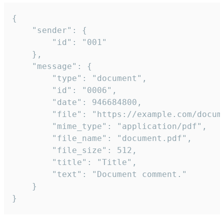
{

	"sender": {

		"id": "001"

	},

	"message": {

		"type": "document",

		"id": "0006",

		"date": 946684800,

		"file": "https://example.com/document.pdf",

		"mime_type": "application/pdf",

		"file_name": "document.pdf",

		"file_size": 512,

		"title": "Title",

		"text": "Document comment."

	}

}