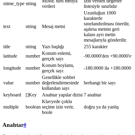
MIME türü medya
İzin verilen değerler
mime_type
string
verileri
listesiyle sınırlıdır
Uzunluğun 1000
karakterle
sınırlandırılması önerilir,
text
string
Mesaj metni
aşılırsa metnin geri
kalanı ayrı metin
mesajlarıyla gönderilir.
title
string
Yazı başlığı
255 karakter
Konum enlemi,
latitude
number
-90.0000'den +90.0000'e
gerçek sayı
Konum boylamı,
longitude
number
-180.0000 ila +180.0000
gerçek sayı
Genellikle sohbet
value
number
değerlendirmesinde
herhangi bir sayı
kullanılan sayı
keyboard
[]Key
Anahtar yapılar dizisi
7 anahtar
Klavyede çoklu
multiple
boolean
seçime izin verir,
doğru ya da yanlış
boole
Anahtar
#