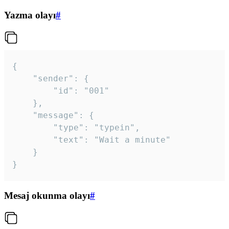
Yazma olayı
#
{

	"sender": {

		"id": "001"

	},

	"message": {

		"type": "typein",

		"text": "Wait a minute"

	}

}
Mesaj okunma olayı
#