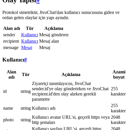
Olay Yapısı
#
Protokol simetriktir, JivoChat'dan kullanıcı sunucusuna giden ve
ordan gelen olaylar için yapı aynıdır.
Alan adı
Tür
Açıklama
sender
Kullanıcı
Mesaj gönderen
recipient
Kullanıcı
Mesaj alan
message
Mesaj
Mesaj
Kullanıcı
#
Alan
Azami
Tür
Açıklama
adı
boyut
Ziyaretçi tanımlayıcısı, JivoChat
sender.id'ye olay gönderirken ve JivoChat
255
id
string
recipient.id'den olay alırken gerekli
karakter
parametre
255
name
string
Kullanıcı adı
karakter
Kullanıcı avatar URL'si, geçerli https veya
2048
photo
string
http şemaları
karakter
Kullanıcı sayfası URL'si, geçerli https
2048