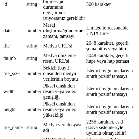
bir mesajın
id
string
500 karakter
durumunu
değiştirmek
istiyorsanız gereklidir
Mesaj
Limited to reasonable
date
number
oluşturma/gönderme
UNIX time
zamanı, tamsayı
2048 karakter, geçerli
file
string
Medya URL'si
şema https veya http
Medya önizleme
2048 karakter, geçerli
thumb
string
resmi URL'si
https veya http şeması
Sekizli (bayt)
İstemci uygulamalarıyla
file_size
number
cinsinden medya
sınırlı pozitif tamsayı
verilerinin boyutu
Piksel cinsinden
İstemci uygulamalarıyla
width
number
resim veya video
sınırlı pozitif tamsayı
genişliği
Piksel cinsinden
İstemci uygulamalarıyla
height
number
resim veya video
sınırlı pozitif tamsayı
yüksekliği
2255 karakter, eski
Medya veri dosyası
file_name
string
dosya sistemleriyle
adı
uyumlu olmayabilir!