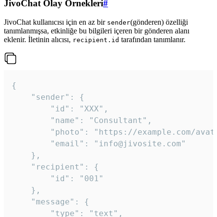
JivoChat Olay Örnekleri
#
JivoChat kullanıcısı için en az bir
(gönderen) özelliği
sender
tanımlanmışsa, etkinliğe bu bilgileri içeren bir gönderen alanı
eklenir. İletinin alıcısı,
tarafından tanımlanır.
recipient.id
{

	"sender": {

		"id": "XXX",

		"name": "Consultant",

		"photo": "https://example.com/avatar.png",

		"email": "info@jivosite.com"

	},

	"recipient": {

		"id": "001"

	},

	"message": {

		"type": "text",
