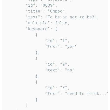
		"id": "0009",

		"title": "Опрос",

		"text": "To be or not to be?",

		"multiple": false,

		"keyboard": [

			{

				"id": "1",

				"text": "yes"

			},

			{

				"id": "2",

				"text": "no"

			},

			{

				"id": "X",

				"text": "need to think..."

			}

		]
