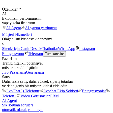
Özellikler
AI
Ekibinizin performansını
yapay zeka ile artırın
AI Agent
AI yazım yardımcısı
Müşteri Hizmetleri
Olağanüstü bir destek deneyimi
sunun
Siteniz için Canlı Destek
Chatbotlar
WhatsApp
Instagram
Entegrasyonu
Telegram
Tüm kanallar
Pazarlama
Trafiği nitelikli potansiyel
müşterilere dönüştürün
Jivo Pazarlama
Geri-arama
Satış
Daha fazla satış, daha yüksek sipariş tutarları
ve daha geniş bir müşteri kitlesi elde edin
JivoChat İş Telefonu
Jivochat Ekip Sohbeti
Entegrasyonlar
Telefon+
Video Görüşmeler
CRM
AI Agent
Sık sorulan soruları
otomatik olarak yanıtlayın