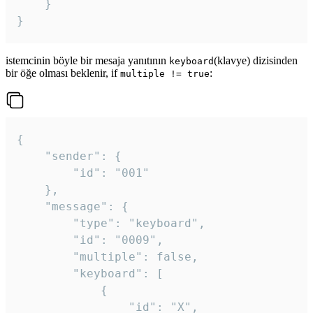
	}

}
istemcinin böyle bir mesaja yanıtının
(klavye) dizisinden
keyboard
bir öğe olması beklenir, if
:
multiple != true
{

	"sender": {

		"id": "001"

	},

	"message": {

		"type": "keyboard",

		"id": "0009",

		"multiple": false,

		"keyboard": [

			{

				"id": "X",
