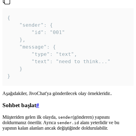
{

	"sender": {

		"id": "001"

	},

	"message": {

		"type": "text",

		"text": "need to think..."

	}

Aşağıdakiler, JivoChat'ya gönderilecek olay örnekleridir..
Sohbet başlat
#
Müşteriden gelen ilk olayda,
(gönderen) yapısını
sender
doldurmanız önerilir. Ayrıca
alanı yeterlidir ve bu
sender.id
yapının kalan alanları ancak değiştiğinde doldurulabilir.