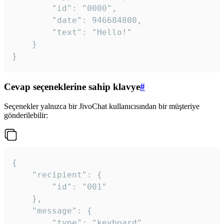
		"id": "0000",

		"date": 946684800,

		"text": "Hello!"

	}

}
Cevap seçeneklerine sahip klavye
#
Seçenekler yalnızca bir JivoChat kullanıcısından bir müşteriye
gönderilebilir:
{

	"recipient": {

		"id": "001"

	},

	"message": {

		"type": "keyboard",
