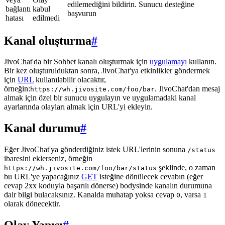
edilemediğini bildirin. Sunucu desteğine
bağlantı
kabul
başvurun
hatası
edilmedi
Kanal oluşturma
#
JivoChat'da bir Sohbet kanalı oluşturmak için
uygulamayı
kullanın.
Bir kez oluşturulduktan sonra, JivoChat'ya etkinlikler göndermek
için
URL
kullanılabilir olacaktır,
örneğin:
. JivoChat'dan mesaj
https://wh.jivosite.com/foo/bar
almak için özel bir sunucu uygulayın ve uygulamadaki kanal
ayarlarında olayları almak için URL'yi ekleyin.
Kanal durumu
#
Eğer JivoChat'ya gönderdiğiniz istek URL'lerinin sonuna
/status
ibaresini eklerseniz, örneğin
şeklinde, o zaman
https://wh.jivosite.com/foo/bar/status
bu URL'ye yapacağınız
GET
isteğine dönülecek cevabın (eğer
cevap 2xx koduyla başarılı dönerse) bodysinde kanalın durumuna
dair bilgi bulacaksınız. Kanalda muhatap yoksa cevap
, varsa
0
1
olarak dönecektir.