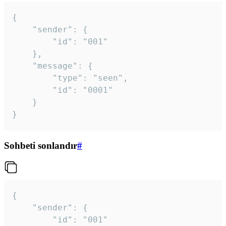
{

	"sender": {

		"id": "001"

	},

	"message": {

		"type": "seen",

		"id": "0001"

	}

}
Sohbeti sonlandır
#
{

	"sender": {

		"id": "001"
