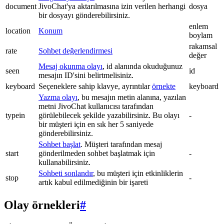
document
JivoChat'ya aktarılmasına izin verilen herhangi
dosya
bir dosyayı gönderebilirsiniz.
enlem
location
Konum
boylam
rakamsal
rate
Sohbet değerlendirmesi
değer
Mesaj okunma olayı
, id alanında okuduğunuz
seen
id
mesajın ID'sini belirtmelisiniz.
keyboard
Seçeneklere sahip klavye, ayrıntılar
örnekte
keyboard
Yazma olayı
, bu mesajın metin alanına, yazılan
metni JivoChat kullanıcısı tarafından
typein
görülebilecek şekilde yazabilirsiniz. Bu olayı
-
bir müşteri için en sık her 5 saniyede
gönderebilirsiniz.
Sohbet başlat
. Müşteri tarafından mesaj
start
gönderilmeden sohbet başlatmak için
-
kullanabilirsiniz.
Sohbeti sonlandır
, bu müşteri için etkinliklerin
stop
-
artık kabul edilmediğinin bir işareti
Olay örnekleri
#