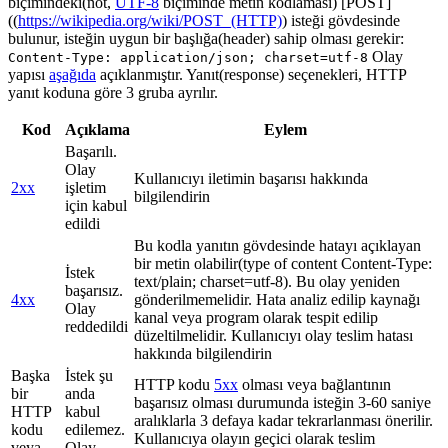
biçimindeki(not,
UTF-8
biçiminde metin kodlaması) [POST]
((
https://wikipedia.org/wiki/POST_(HTTP)
) isteği gövdesinde
bulunur, isteğin uygun bir başlığa(header) sahip olması gerekir:
Olay
Content-Type: application/json; charset=utf-8
yapısı
aşağıda
açıklanmıştır. Yanıt(response) seçenekleri, HTTP
yanıt koduna göre 3 gruba ayrılır.
Kod
Açıklama
Eylem
Başarılı.
Olay
Kullanıcıyı iletimin başarısı hakkında
2xx
işletim
bilgilendirin
için kabul
edildi
Bu kodla yanıtın gövdesinde hatayı açıklayan
bir metin olabilir(type of content Content-Type:
İstek
text/plain; charset=utf-8). Bu olay yeniden
başarısız.
4xx
gönderilmemelidir. Hata analiz edilip kaynağı
Olay
kanal veya program olarak tespit edilip
reddedildi
düzeltilmelidir. Kullanıcıyı olay teslim hatası
hakkında bilgilendirin
Başka
İstek şu
HTTP kodu
5xx
olması veya bağlantının
bir
anda
başarısız olması durumunda isteğin 3-60 saniye
HTTP
kabul
aralıklarla 3 defaya kadar tekrarlanması önerilir.
kodu
edilemez.
Kullanıcıya olayın geçici olarak teslim
veya
Olay