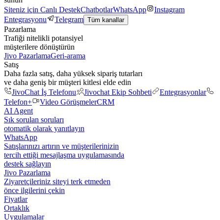
Siteniz için Canlı Destek
Chatbotlar
WhatsApp
Instagram
Entegrasyonu
Telegram
Tüm kanallar
Pazarlama
Trafiği nitelikli potansiyel
müşterilere dönüştürün
Jivo Pazarlama
Geri-arama
Satış
Daha fazla satış, daha yüksek sipariş tutarları
ve daha geniş bir müşteri kitlesi elde edin
JivoChat İş Telefonu
Jivochat Ekip Sohbeti
Entegrasyonlar
Telefon+
Video Görüşmeler
CRM
AI Agent
Sık sorulan soruları
otomatik olarak yanıtlayın
WhatsApp
Satışlarınızı artırın ve müşterilerinizin
tercih ettiği mesajlaşma uygulamasında
destek sağlayın
Jivo Pazarlama
Ziyaretçileriniz siteyi terk etmeden
önce ilgilerini çekin
Fiyatlar
Ortaklık
Uygulamalar