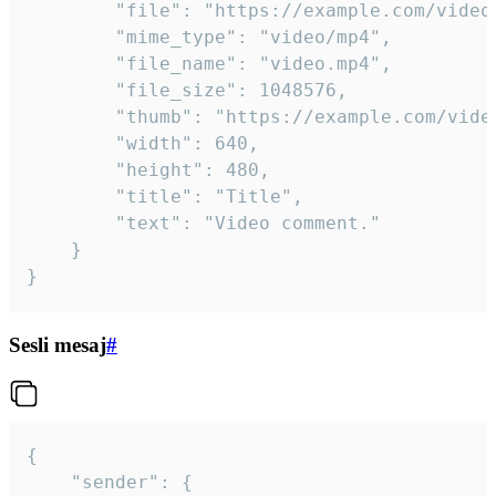
		"file": "https://example.com/video.mp4",

		"mime_type": "video/mp4",

		"file_name": "video.mp4",

		"file_size": 1048576,

		"thumb": "https://example.com/video_thumb.png",

		"width": 640,

		"height": 480,

		"title": "Title",

		"text": "Video comment."

	}

}
Sesli mesaj
#
{

	"sender": {
