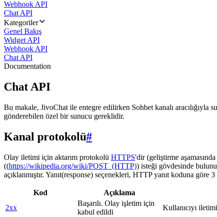
Webhook API
Chat API
Kategoriler
Genel Bakış
Widget API
Webhook API
Chat API
Documentation
Chat API
Bu makale, JivoChat ile entegre edilirken Sohbet kanalı aracılığıyla su
gönderebilen özel bir sunucu gereklidir.
Kanal protokolü
#
Olay iletimi için aktarım protokolü
HTTPS
'dir (geliştirme aşamasınd
((
https://wikipedia.org/wiki/POST_(HTTP)
) isteği gövdesinde bulunu
açıklanmıştır. Yanıt(response) seçenekleri, HTTP yanıt koduna göre 3 g
Kod
Açıklama
Başarılı. Olay işletim için
2xx
Kullanıcıyı iletim
kabul edildi