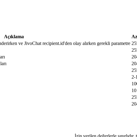
Açıklama
Az
nderirken ve JivoChat recipient.id'den olay alırken gerekli parametre
25
25
arı
20
ları
20
25
2-
10
10
25
20
İzin verilen değerlerle sınırlıdır