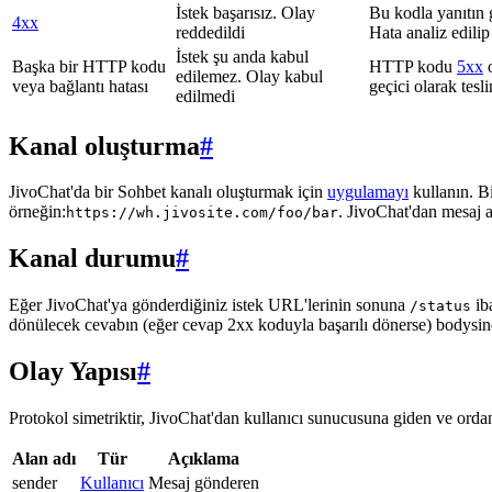
İstek başarısız. Olay
Bu kodla yanıtın 
4xx
reddedildi
Hata analiz edilip
İstek şu anda kabul
Başka bir HTTP kodu
HTTP kodu
5xx
o
edilemez. Olay kabul
veya bağlantı hatası
geçici olarak tes
edilmedi
Kanal oluşturma
#
JivoChat'da bir Sohbet kanalı oluşturmak için
uygulamayı
kullanın. B
örneğin:
. JivoChat'dan mesaj 
https://wh.jivosite.com/foo/bar
Kanal durumu
#
Eğer JivoChat'ya gönderdiğiniz istek URL'lerinin sonuna
ib
/status
dönülecek cevabın (eğer cevap 2xx koduyla başarılı dönerse) bodysi
Olay Yapısı
#
Protokol simetriktir, JivoChat'dan kullanıcı sunucusuna giden ve ordan 
Alan adı
Tür
Açıklama
sender
Kullanıcı
Mesaj gönderen