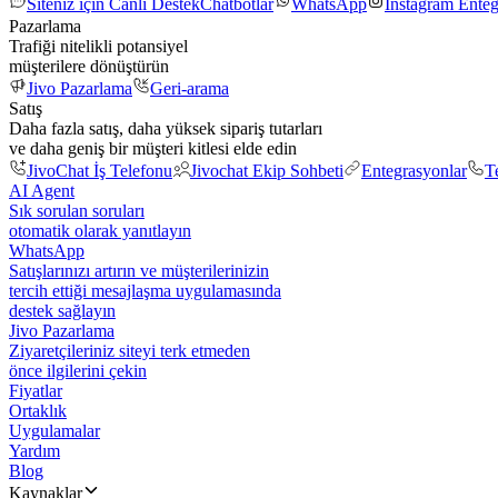
Siteniz için Canlı Destek
Chatbotlar
WhatsApp
Instagram Ente
Pazarlama
Trafiği nitelikli potansiyel
müşterilere dönüştürün
Jivo Pazarlama
Geri-arama
Satış
Daha fazla satış, daha yüksek sipariş tutarları
ve daha geniş bir müşteri kitlesi elde edin
JivoChat İş Telefonu
Jivochat Ekip Sohbeti
Entegrasyonlar
T
AI Agent
Sık sorulan soruları
otomatik olarak yanıtlayın
WhatsApp
Satışlarınızı artırın ve müşterilerinizin
tercih ettiği mesajlaşma uygulamasında
destek sağlayın
Jivo Pazarlama
Ziyaretçileriniz siteyi terk etmeden
önce ilgilerini çekin
Fiyatlar
Ortaklık
Uygulamalar
Yardım
Blog
Kaynaklar