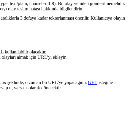
ype: text/plain; charset=utf-8). Bu olay yeniden gönderilmemelidir.
cıyı olay teslim hatası hakkında bilgilendirin
ralıklarla 3 defaya kadar tekrarlanması önerilir. Kullanıcıya olayın
RL
kullanılabilir olacaktır,
 olayları almak için URL'yi ekleyin.
şeklinde, o zaman bu URL'ye yapacağınız
GET
isteğine
tus
cevap
, varsa
olarak dönecektir.
0
1