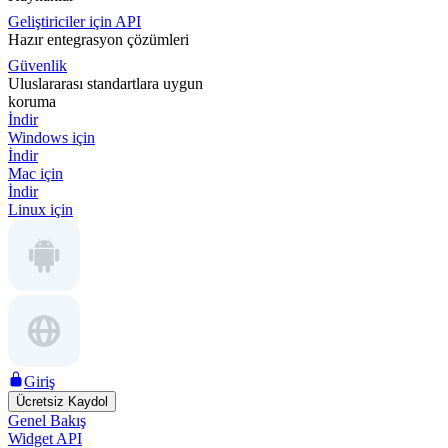
Geliştiriciler için API
Hazır entegrasyon çözümleri
Güvenlik
Uluslararası standartlara uygun
koruma
İndir
Windows için
İndir
Mac için
İndir
Linux için
Giriş
Ücretsiz Kaydol
Genel Bakış
Widget API