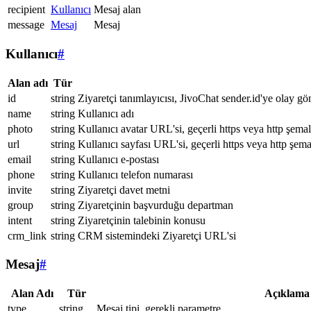
recipient
Kullanıcı
Mesaj alan
message
Mesaj
Mesaj
Kullanıcı
#
Alan adı
Tür
id
string
Ziyaretçi tanımlayıcısı, JivoChat sender.id'ye olay gö
name
string
Kullanıcı adı
photo
string
Kullanıcı avatar URL'si, geçerli https veya http şemal
url
string
Kullanıcı sayfası URL'si, geçerli https veya http şema
email
string
Kullanıcı e-postası
phone
string
Kullanıcı telefon numarası
invite
string
Ziyaretçi davet metni
group
string
Ziyaretçinin başvurduğu departman
intent
string
Ziyaretçinin talebinin konusu
crm_link
string
CRM sistemindeki Ziyaretçi URL'si
Mesaj
#
Alan Adı
Tür
Açıklama
type
string
Mesaj tipi, gerekli parametre