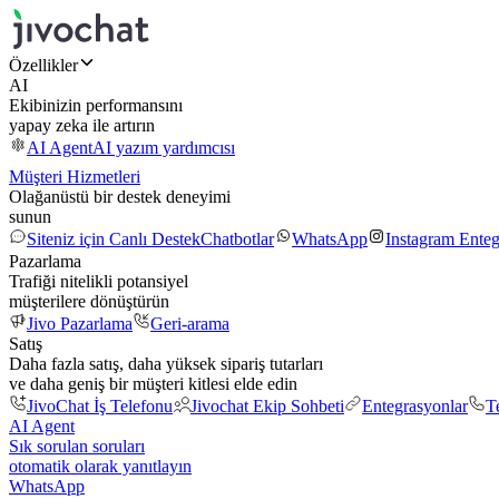
Özellikler
AI
Ekibinizin performansını
yapay zeka ile artırın
AI Agent
AI yazım yardımcısı
Müşteri Hizmetleri
Olağanüstü bir destek deneyimi
sunun
Siteniz için Canlı Destek
Chatbotlar
WhatsApp
Instagram Ente
Pazarlama
Trafiği nitelikli potansiyel
müşterilere dönüştürün
Jivo Pazarlama
Geri-arama
Satış
Daha fazla satış, daha yüksek sipariş tutarları
ve daha geniş bir müşteri kitlesi elde edin
JivoChat İş Telefonu
Jivochat Ekip Sohbeti
Entegrasyonlar
T
AI Agent
Sık sorulan soruları
otomatik olarak yanıtlayın
WhatsApp