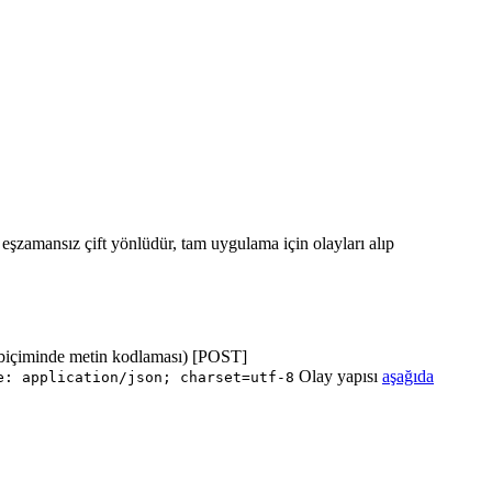
ı eşzamansız çift yönlüdür, tam uygulama için olayları alıp
biçiminde metin kodlaması) [POST]
Olay yapısı
aşağıda
e: application/json; charset=utf-8