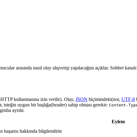
nucular arasında nasıl olay alışverişi yapılacağını açıklar. Sohbet kanal
a HTTP kullanmasına izin verilir). Olay,
JSON
biçimindeki(not,
UTF-8
r, isteğin uygun bir başlığa(header) sahip olması gerekir:
Content-Typ
ruba ayrılır.
Eylem
in başarısı hakkında bilgilendirin