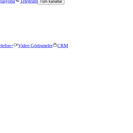
grasyonu
Telegram
Tüm kanallar
elefon+
Video Görüşmeler
CRM