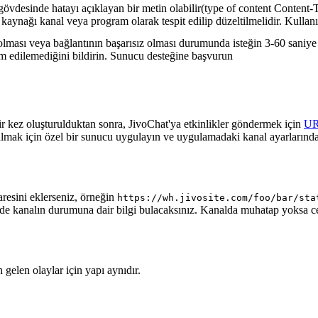
gövdesinde hatayı açıklayan bir metin olabilir(type of content Content-T
 kaynağı kanal veya program olarak tespit edilip düzeltilmelidir. Kullanı
lması veya bağlantının başarısız olması durumunda isteğin 3-60 saniye a
lim edilemediğini bildirin. Sunucu desteğine başvurun
ir kez oluşturulduktan sonra, JivoChat'ya etkinlikler göndermek için
U
almak için özel bir sunucu uygulayın ve uygulamadaki kanal ayarlarında
aresini eklerseniz, örneğin
https://wh.jivosite.com/foo/bar/sta
nde kanalın durumuna dair bilgi bulacaksınız. Kanalda muhatap yoksa 
gelen olaylar için yapı aynıdır.