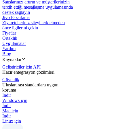
Satışlarınızı artırın ve müşterilerinizin
tercih ettiği mesajlaşma uygulamasında
destek sağlayın
Jivo Pazarlama
Ziyaretçileriniz siteyi terk etmeden
önce ilgilerini çekin
Fiyatlar
Ortaklık
Uygulamalar
Yardım
Blog
Kaynaklar
Geliştiriciler için API
Hazır entegrasyon çözümleri
Güvenlik
Uluslararası standartlara uygun
koruma
İndir
Windows için
İndir
Mac için
İndir
Linux için