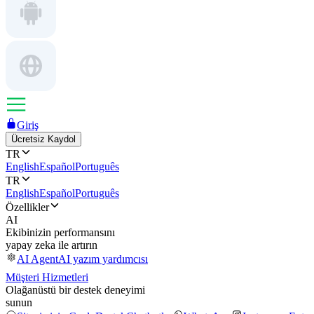
Giriş
Ücretsiz Kaydol
TR
English
Español
Português
TR
English
Español
Português
Özellikler
AI
Ekibinizin performansını
yapay zeka ile artırın
AI Agent
AI yazım yardımcısı
Müşteri Hizmetleri
Olağanüstü bir destek deneyimi
sunun