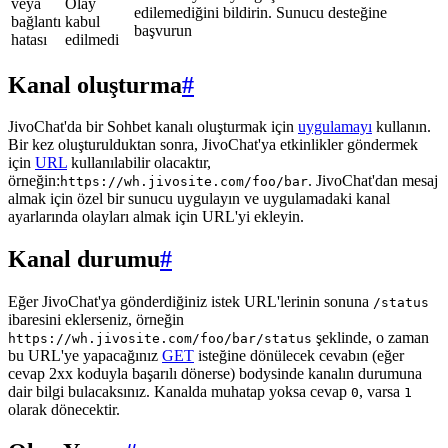
veya
Olay
edilemediğini bildirin. Sunucu desteğine
bağlantı
kabul
başvurun
hatası
edilmedi
Kanal oluşturma
#
JivoChat'da bir Sohbet kanalı oluşturmak için
uygulamayı
kullanın.
Bir kez oluşturulduktan sonra, JivoChat'ya etkinlikler göndermek
için
URL
kullanılabilir olacaktır,
örneğin:
. JivoChat'dan mesaj
https://wh.jivosite.com/foo/bar
almak için özel bir sunucu uygulayın ve uygulamadaki kanal
ayarlarında olayları almak için URL'yi ekleyin.
Kanal durumu
#
Eğer JivoChat'ya gönderdiğiniz istek URL'lerinin sonuna
/status
ibaresini eklerseniz, örneğin
şeklinde, o zaman
https://wh.jivosite.com/foo/bar/status
bu URL'ye yapacağınız
GET
isteğine dönülecek cevabın (eğer
cevap 2xx koduyla başarılı dönerse) bodysinde kanalın durumuna
dair bilgi bulacaksınız. Kanalda muhatap yoksa cevap
, varsa
0
1
olarak dönecektir.