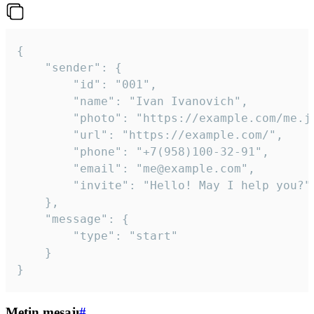
{

	"sender": {

		"id": "001",

		"name": "Ivan Ivanovich",

		"photo": "https://example.com/me.jpg",

		"url": "https://example.com/",

		"phone": "+7(958)100-32-91",

		"email": "me@example.com",

		"invite": "Hello! May I help you?"

	},

	"message": {

		"type": "start"

	}

}
Metin mesajı
#