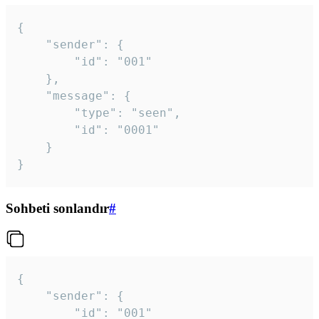
{

	"sender": {

		"id": "001"

	},

	"message": {

		"type": "seen",

		"id": "0001"

	}

}
Sohbeti sonlandır
#
{

	"sender": {

		"id": "001"
