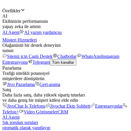
Özellikler
AI
Ekibinizin performansını
yapay zeka ile artırın
AI Agent
AI yazım yardımcısı
Müşteri Hizmetleri
Olağanüstü bir destek deneyimi
sunun
Siteniz için Canlı Destek
Chatbotlar
WhatsApp
Instagram
Entegrasyonu
Telegram
Tüm kanallar
Pazarlama
Trafiği nitelikli potansiyel
müşterilere dönüştürün
Jivo Pazarlama
Geri-arama
Satış
Daha fazla satış, daha yüksek sipariş tutarları
ve daha geniş bir müşteri kitlesi elde edin
JivoChat İş Telefonu
Jivochat Ekip Sohbeti
Entegrasyonlar
Telefon+
Video Görüşmeler
CRM
AI Agent
Sık sorulan soruları
otomatik olarak yanıtlayın