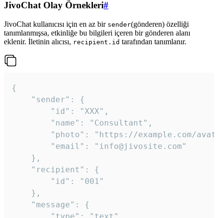
JivoChat Olay Örnekleri
#
JivoChat kullanıcısı için en az bir
(gönderen) özelliği
sender
tanımlanmışsa, etkinliğe bu bilgileri içeren bir gönderen alanı
eklenir. İletinin alıcısı,
tarafından tanımlanır.
recipient.id
{

	"sender": {

		"id": "XXX",

		"name": "Consultant",

		"photo": "https://example.com/avatar.png",

		"email": "info@jivosite.com"

	},

	"recipient": {

		"id": "001"

	},

	"message": {

		"type": "text",
