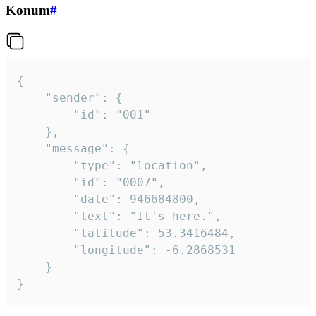
Konum
#
{

	"sender": {

		"id": "001"

	},

	"message": {

		"type": "location",

		"id": "0007",

		"date": 946684800,

		"text": "It's here.",

		"latitude": 53.3416484,

		"longitude": -6.2868531

	}

}