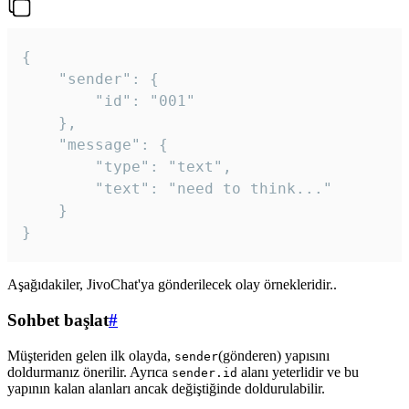
{

	"sender": {

		"id": "001"

	},

	"message": {

		"type": "text",

		"text": "need to think..."

	}

Aşağıdakiler, JivoChat'ya gönderilecek olay örnekleridir..
Sohbet başlat
#
Müşteriden gelen ilk olayda,
(gönderen) yapısını
sender
doldurmanız önerilir. Ayrıca
alanı yeterlidir ve bu
sender.id
yapının kalan alanları ancak değiştiğinde doldurulabilir.