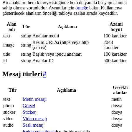
Bir anahtarın hem
isteğinde hem de yanıtta bir yapı alanına
klavye
sahip olması zorunludur. Ayrıntılar için
örneğe
bakın.Kullanıcıya
gösterilecek alanların önceliği tabloya azalan sırada kaydedilir.
Alan
Azami
Tür
Açıklama
adı
boyut
text
string
Anahtar metni
100 karakter
Resim URL'si (https veya http
2048
image
string
şeması)
karakter
title
string
Başlık veya ipucu anahtarı
100 karakter
id
string
Anahtar ID
500 karakter
Mesaj türleri
#
Gerekli
Tür
Açıklama
alanlar
text
Metin mesajı
metin
photo
Görsel
dosya
sticker
Sticker
dosya
video
Video mesajı
dosya
audio
Sesli mesaj
dosya
Belge veya dosya
Bu tür bir mesajda.