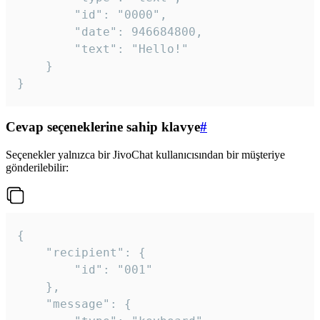
		"id": "0000",

		"date": 946684800,

		"text": "Hello!"

	}

}
Cevap seçeneklerine sahip klavye
#
Seçenekler yalnızca bir JivoChat kullanıcısından bir müşteriye
gönderilebilir:
{

	"recipient": {

		"id": "001"

	},

	"message": {
