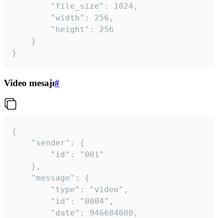
		"file_size": 1024,

		"width": 256,

		"height": 256

	}

}
Video mesajı
#
{

	"sender": {

		"id": "001"

	},

	"message": {

		"type": "video",

		"id": "0004",

		"date": 946684800,
