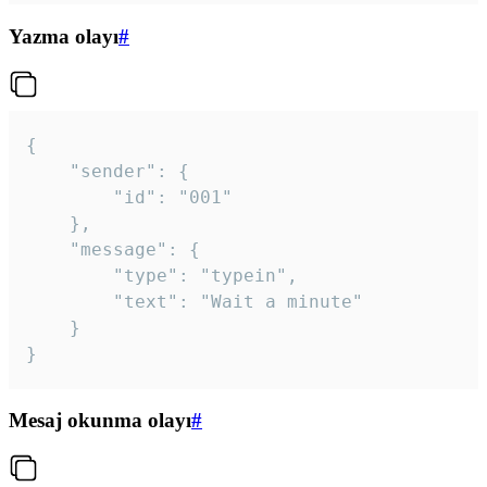
Yazma olayı
#
{

	"sender": {

		"id": "001"

	},

	"message": {

		"type": "typein",

		"text": "Wait a minute"

	}

}
Mesaj okunma olayı
#