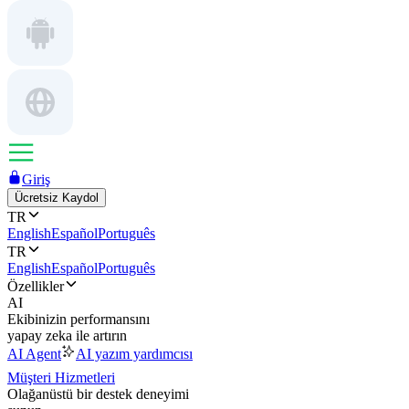
Giriş
Ücretsiz Kaydol
TR
English
Español
Português
TR
English
Español
Português
Özellikler
AI
Ekibinizin performansını
yapay zeka ile artırın
AI Agent
AI yazım yardımcısı
Müşteri Hizmetleri
Olağanüstü bir destek deneyimi