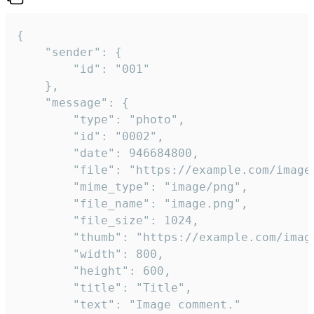
{

	"sender": {

		"id": "001"

	},

	"message": {

		"type": "photo",

		"id": "0002",

		"date": 946684800,

		"file": "https://example.com/image.png",

		"mime_type": "image/png",

		"file_name": "image.png",

		"file_size": 1024,

		"thumb": "https://example.com/image_thumb.png",

		"width": 800,

		"height": 600,

		"title": "Title",

		"text": "Image comment."
