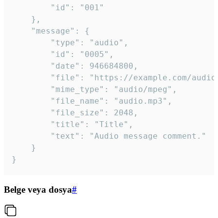
		"id": "001"

	},

	"message": {

		"type": "audio",

		"id": "0005",

		"date": 946684800,

		"file": "https://example.com/audio.mp3",

		"mime_type": "audio/mpeg",

		"file_name": "audio.mp3",

		"file_size": 2048,

		"title": "Title",

		"text": "Audio message comment."

	}

}
Belge veya dosya
#