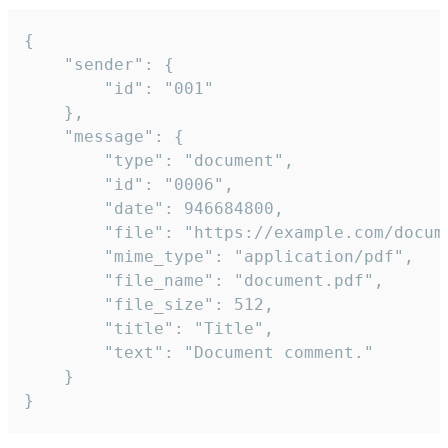
{

	"sender": {

		"id": "001"

	},

	"message": {

		"type": "document",

		"id": "0006",

		"date": 946684800,

		"file": "https://example.com/document.pdf",

		"mime_type": "application/pdf",

		"file_name": "document.pdf",

		"file_size": 512,

		"title": "Title",

		"text": "Document comment."

	}

}