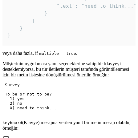
				"text": "need to think..."

			}

		]

	}

veya daha fazla, if
.
multiple = true
Müşterinin uygulaması yanıt seçeneklerine sahip bir klavyeyi
desteklemiyorsa, bu tür iletilerin müşteri tarafında görüntülenmesi
için bir metin listesine dönüştürülmesi önerilir, örneğin:
 Survey

 To be or not to be?

   1) yes

   2) no

   X) need to think...

(Klavye) mesajına verilen yanıt bir metin mesajı olabilir,
keyboard
örneğin: