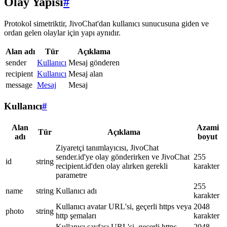
Olay Yapısı
#
Protokol simetriktir, JivoChat'dan kullanıcı sunucusuna giden ve
ordan gelen olaylar için yapı aynıdır.
Alan adı
Tür
Açıklama
sender
Kullanıcı
Mesaj gönderen
recipient
Kullanıcı
Mesaj alan
message
Mesaj
Mesaj
Kullanıcı
#
Alan
Azami
Tür
Açıklama
adı
boyut
Ziyaretçi tanımlayıcısı, JivoChat
sender.id'ye olay gönderirken ve JivoChat
255
id
string
recipient.id'den olay alırken gerekli
karakter
parametre
255
name
string
Kullanıcı adı
karakter
Kullanıcı avatar URL'si, geçerli https veya
2048
photo
string
http şemaları
karakter
Kullanıcı sayfası URL'si, geçerli https
2048