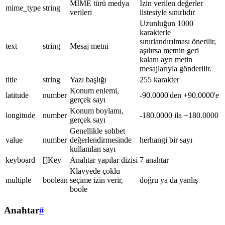
MIME türü medya
İzin verilen değerler
mime_type
string
verileri
listesiyle sınırlıdır
Uzunluğun 1000
karakterle
sınırlandırılması önerilir,
text
string
Mesaj metni
aşılırsa metnin geri
kalanı ayrı metin
mesajlarıyla gönderilir.
title
string
Yazı başlığı
255 karakter
Konum enlemi,
latitude
number
-90.0000'den +90.0000'e
gerçek sayı
Konum boylamı,
longitude
number
-180.0000 ila +180.0000
gerçek sayı
Genellikle sohbet
value
number
değerlendirmesinde
herhangi bir sayı
kullanılan sayı
keyboard
[]Key
Anahtar yapılar dizisi
7 anahtar
Klavyede çoklu
multiple
boolean
seçime izin verir,
doğru ya da yanlış
boole
Anahtar
#