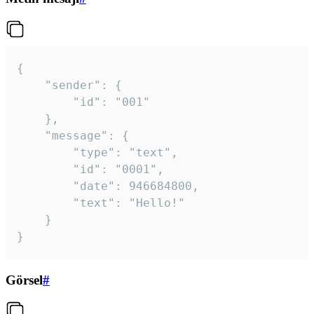
{

	"sender": {

		"id": "001"

	},

	"message": {

		"type": "text",

		"id": "0001",

		"date": 946684800,

		"text": "Hello!"

	}

}
Görsel
#