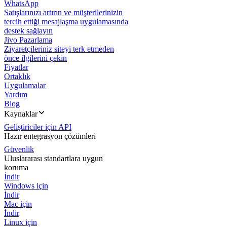
WhatsApp
Satışlarınızı artırın ve müşterilerinizin
tercih ettiği mesajlaşma uygulamasında
destek sağlayın
Jivo Pazarlama
Ziyaretçileriniz siteyi terk etmeden
önce ilgilerini çekin
Fiyatlar
Ortaklık
Uygulamalar
Yardım
Blog
Kaynaklar
Geliştiriciler için API
Hazır entegrasyon çözümleri
Güvenlik
Uluslararası standartlara uygun
koruma
İndir
Windows için
İndir
Mac için
İndir
Linux için