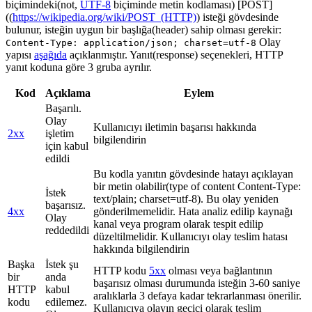
biçimindeki(not,
UTF-8
biçiminde metin kodlaması) [POST]
((
https://wikipedia.org/wiki/POST_(HTTP)
) isteği gövdesinde
bulunur, isteğin uygun bir başlığa(header) sahip olması gerekir:
Olay
Content-Type: application/json; charset=utf-8
yapısı
aşağıda
açıklanmıştır. Yanıt(response) seçenekleri, HTTP
yanıt koduna göre 3 gruba ayrılır.
Kod
Açıklama
Eylem
Başarılı.
Olay
Kullanıcıyı iletimin başarısı hakkında
2xx
işletim
bilgilendirin
için kabul
edildi
Bu kodla yanıtın gövdesinde hatayı açıklayan
bir metin olabilir(type of content Content-Type:
İstek
text/plain; charset=utf-8). Bu olay yeniden
başarısız.
4xx
gönderilmemelidir. Hata analiz edilip kaynağı
Olay
kanal veya program olarak tespit edilip
reddedildi
düzeltilmelidir. Kullanıcıyı olay teslim hatası
hakkında bilgilendirin
Başka
İstek şu
HTTP kodu
5xx
olması veya bağlantının
bir
anda
başarısız olması durumunda isteğin 3-60 saniye
HTTP
kabul
aralıklarla 3 defaya kadar tekrarlanması önerilir.
kodu
edilemez.
Kullanıcıya olayın geçici olarak teslim