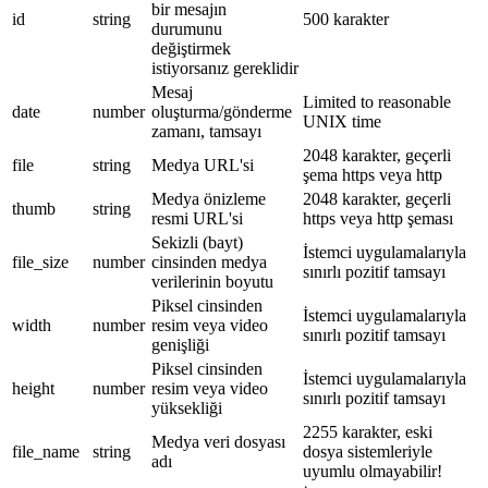
bir mesajın
id
string
500 karakter
durumunu
değiştirmek
istiyorsanız gereklidir
Mesaj
Limited to reasonable
date
number
oluşturma/gönderme
UNIX time
zamanı, tamsayı
2048 karakter, geçerli
file
string
Medya URL'si
şema https veya http
Medya önizleme
2048 karakter, geçerli
thumb
string
resmi URL'si
https veya http şeması
Sekizli (bayt)
İstemci uygulamalarıyla
file_size
number
cinsinden medya
sınırlı pozitif tamsayı
verilerinin boyutu
Piksel cinsinden
İstemci uygulamalarıyla
width
number
resim veya video
sınırlı pozitif tamsayı
genişliği
Piksel cinsinden
İstemci uygulamalarıyla
height
number
resim veya video
sınırlı pozitif tamsayı
yüksekliği
2255 karakter, eski
Medya veri dosyası
file_name
string
dosya sistemleriyle
adı
uyumlu olmayabilir!