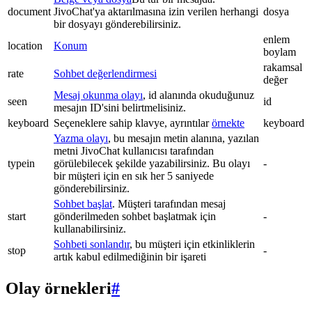
document
JivoChat'ya aktarılmasına izin verilen herhangi
dosya
bir dosyayı gönderebilirsiniz.
enlem
location
Konum
boylam
rakamsal
rate
Sohbet değerlendirmesi
değer
Mesaj okunma olayı
, id alanında okuduğunuz
seen
id
mesajın ID'sini belirtmelisiniz.
keyboard
Seçeneklere sahip klavye, ayrıntılar
örnekte
keyboard
Yazma olayı
, bu mesajın metin alanına, yazılan
metni JivoChat kullanıcısı tarafından
typein
görülebilecek şekilde yazabilirsiniz. Bu olayı
-
bir müşteri için en sık her 5 saniyede
gönderebilirsiniz.
Sohbet başlat
. Müşteri tarafından mesaj
start
gönderilmeden sohbet başlatmak için
-
kullanabilirsiniz.
Sohbeti sonlandır
, bu müşteri için etkinliklerin
stop
-
artık kabul edilmediğinin bir işareti
Olay örnekleri
#