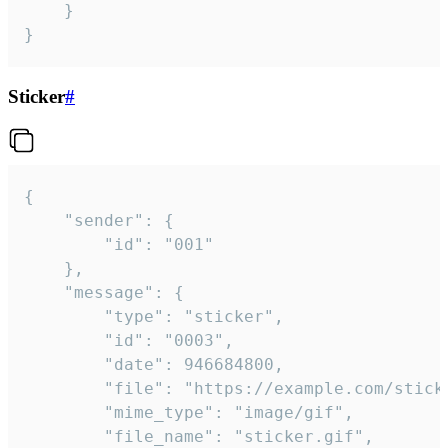
	}

}
Sticker
#
{

	"sender": {

		"id": "001"

	},

	"message": {

		"type": "sticker",

		"id": "0003",

		"date": 946684800,

		"file": "https://example.com/sticker.gif",

		"mime_type": "image/gif",

		"file_name": "sticker.gif",
