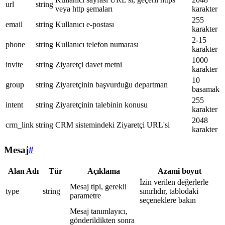
url
string
veya http şemaları
karakter
255
email
string
Kullanıcı e-postası
karakter
2-15
phone
string
Kullanıcı telefon numarası
karakter
1000
invite
string
Ziyaretçi davet metni
karakter
10
group
string
Ziyaretçinin başvurduğu departman
basamak
255
intent
string
Ziyaretçinin talebinin konusu
karakter
2048
crm_link
string
CRM sistemindeki Ziyaretçi URL'si
karakter
Mesaj
#
Alan Adı
Tür
Açıklama
Azami boyut
İzin verilen değerlerle
Mesaj tipi, gerekli
type
string
sınırlıdır, tablodaki
parametre
seçeneklere bakın
Mesaj tanımlayıcı,
gönderildikten sonra