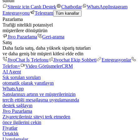
sunun
Siteniz için Canlı Destek
Chatbotlar
WhatsApp
Instagram
Entegrasyonu
Telegram
Tüm kanallar
Pazarlama
Trafiği nitelikli potansiyel
müşterilere dönüştürün
Jivo Pazarlama
Geri-arama
Satış
Daha fazla satış, daha yüksek sipariş tutarları
ve daha geniş bir müşteri kitlesi elde edin
JivoChat İş Telefonu
Jivochat Ekip Sohbeti
Entegrasyonlar
Telefon+
Video Görüşmeler
CRM
AI Agent
Sık sorulan soruları
otomatik olarak yanıtlayın
WhatsApp
Satışlarınızı artırın ve müşterilerinizin
tercih ettiği mesajlaşma uygulamasında
destek sağlayın
Jivo Pazarlama
Ziyaretçileriniz siteyi terk etmeden
önce ilgilerini çekin
Fiyatlar
Ortaklık
Uygulamalar