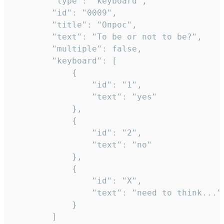
		"type": "keyboard",

		"id": "0009",

		"title": "Опрос",

		"text": "To be or not to be?",

		"multiple": false,

		"keyboard": [

			{

				"id": "1",

				"text": "yes"

			},

			{

				"id": "2",

				"text": "no"

			},

			{

				"id": "X",

				"text": "need to think..."

			}

		]
