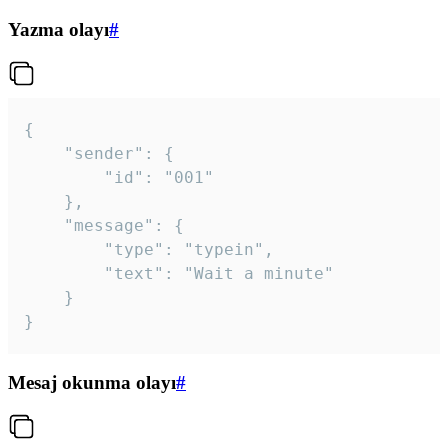
Yazma olayı
#
{

	"sender": {

		"id": "001"

	},

	"message": {

		"type": "typein",

		"text": "Wait a minute"

	}

}
Mesaj okunma olayı
#