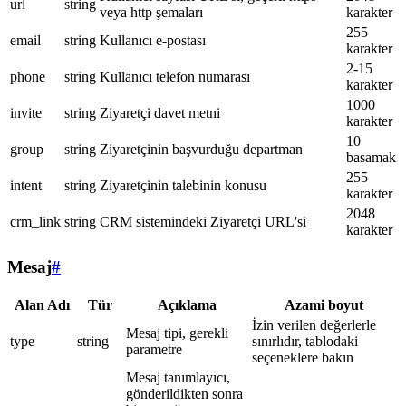
url
string
veya http şemaları
karakter
255
email
string
Kullanıcı e-postası
karakter
2-15
phone
string
Kullanıcı telefon numarası
karakter
1000
invite
string
Ziyaretçi davet metni
karakter
10
group
string
Ziyaretçinin başvurduğu departman
basamak
255
intent
string
Ziyaretçinin talebinin konusu
karakter
2048
crm_link
string
CRM sistemindeki Ziyaretçi URL'si
karakter
Mesaj
#
Alan Adı
Tür
Açıklama
Azami boyut
İzin verilen değerlerle
Mesaj tipi, gerekli
type
string
sınırlıdır, tablodaki
parametre
seçeneklere bakın
Mesaj tanımlayıcı,
gönderildikten sonra