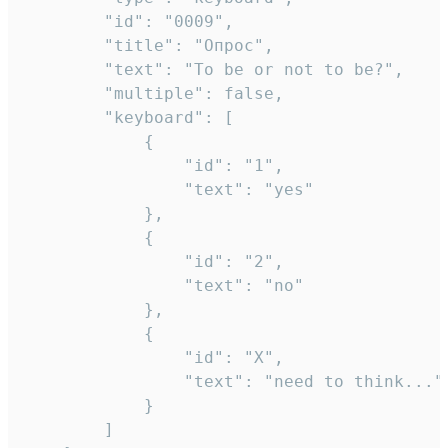
		"id": "0009",

		"title": "Опрос",

		"text": "To be or not to be?",

		"multiple": false,

		"keyboard": [

			{

				"id": "1",

				"text": "yes"

			},

			{

				"id": "2",

				"text": "no"

			},

			{

				"id": "X",

				"text": "need to think..."

			}

		]
