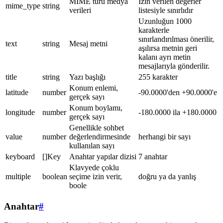
MIME türü medya
İzin verilen değerler
mime_type
string
verileri
listesiyle sınırlıdır
Uzunluğun 1000
karakterle
sınırlandırılması önerilir,
text
string
Mesaj metni
aşılırsa metnin geri
kalanı ayrı metin
mesajlarıyla gönderilir.
title
string
Yazı başlığı
255 karakter
Konum enlemi,
latitude
number
-90.0000'den +90.0000'e
gerçek sayı
Konum boylamı,
longitude
number
-180.0000 ila +180.0000
gerçek sayı
Genellikle sohbet
value
number
değerlendirmesinde
herhangi bir sayı
kullanılan sayı
keyboard
[]Key
Anahtar yapılar dizisi
7 anahtar
Klavyede çoklu
multiple
boolean
seçime izin verir,
doğru ya da yanlış
boole
Anahtar
#