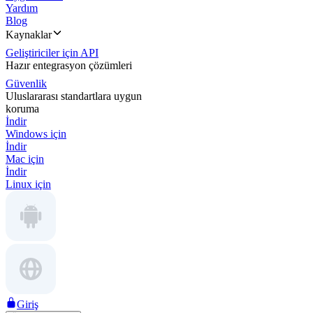
Yardım
Blog
Kaynaklar
Geliştiriciler için API
Hazır entegrasyon çözümleri
Güvenlik
Uluslararası standartlara uygun
koruma
İndir
Windows için
İndir
Mac için
İndir
Linux için
Giriş