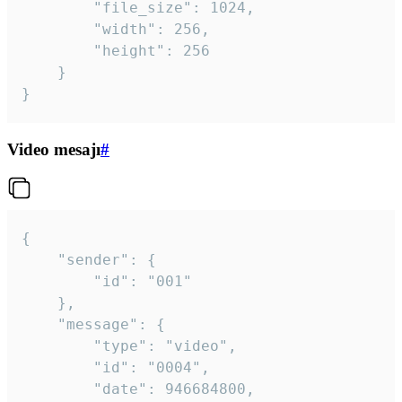
		"file_size": 1024,

		"width": 256,

		"height": 256

	}

}
Video mesajı
#
{

	"sender": {

		"id": "001"

	},

	"message": {

		"type": "video",

		"id": "0004",

		"date": 946684800,
