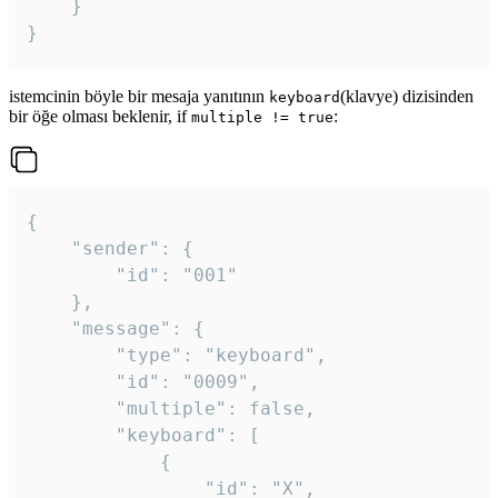
	}

}
istemcinin böyle bir mesaja yanıtının
(klavye) dizisinden
keyboard
bir öğe olması beklenir, if
:
multiple != true
{

	"sender": {

		"id": "001"

	},

	"message": {

		"type": "keyboard",

		"id": "0009",

		"multiple": false,

		"keyboard": [

			{

				"id": "X",
