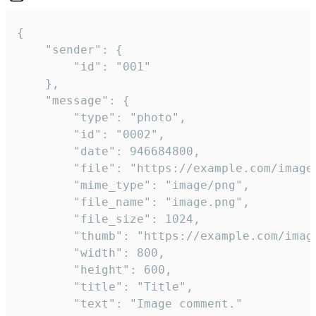
{

	"sender": {

		"id": "001"

	},

	"message": {

		"type": "photo",

		"id": "0002",

		"date": 946684800,

		"file": "https://example.com/image.png",

		"mime_type": "image/png",

		"file_name": "image.png",

		"file_size": 1024,

		"thumb": "https://example.com/image_thumb.png",

		"width": 800,

		"height": 600,

		"title": "Title",

		"text": "Image comment."
