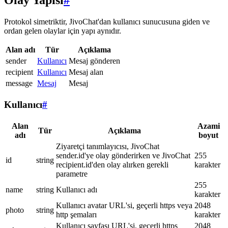
Olay Yapısı
#
Protokol simetriktir, JivoChat'dan kullanıcı sunucusuna giden ve
ordan gelen olaylar için yapı aynıdır.
Alan adı
Tür
Açıklama
sender
Kullanıcı
Mesaj gönderen
recipient
Kullanıcı
Mesaj alan
message
Mesaj
Mesaj
Kullanıcı
#
Alan
Azami
Tür
Açıklama
adı
boyut
Ziyaretçi tanımlayıcısı, JivoChat
sender.id'ye olay gönderirken ve JivoChat
255
id
string
recipient.id'den olay alırken gerekli
karakter
parametre
255
name
string
Kullanıcı adı
karakter
Kullanıcı avatar URL'si, geçerli https veya
2048
photo
string
http şemaları
karakter
Kullanıcı sayfası URL'si, geçerli https
2048