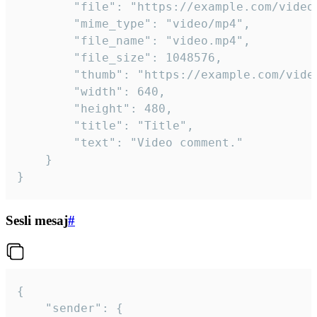
		"file": "https://example.com/video.mp4",

		"mime_type": "video/mp4",

		"file_name": "video.mp4",

		"file_size": 1048576,

		"thumb": "https://example.com/video_thumb.png",

		"width": 640,

		"height": 480,

		"title": "Title",

		"text": "Video comment."

	}

}
Sesli mesaj
#
{

	"sender": {
