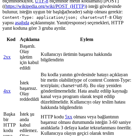
biçimindeki(not,
UTF-8
biçiminde metin kodlaması) [POST]
((
https://wikipedia.org/wiki/POST_(HTTP)
) isteği gövdesinde
bulunur, isteğin uygun bir başlığa(header) sahip olması gerekir:
Olay
Content-Type: application/json; charset=utf-8
yapısı
aşağıda
açıklanmıştır. Yanıt(response) seçenekleri, HTTP
yanıt koduna göre 3 gruba ayrılır.
Kod
Açıklama
Eylem
Başarılı.
Olay
Kullanıcıyı iletimin başarısı hakkında
2xx
işletim
bilgilendirin
için kabul
edildi
Bu kodla yanıtın gövdesinde hatayı açıklayan
bir metin olabilir(type of content Content-Type:
İstek
text/plain; charset=utf-8). Bu olay yeniden
başarısız.
4xx
gönderilmemelidir. Hata analiz edilip kaynağı
Olay
kanal veya program olarak tespit edilip
reddedildi
düzeltilmelidir. Kullanıcıyı olay teslim hatası
hakkında bilgilendirin
Başka
İstek şu
HTTP kodu
5xx
olması veya bağlantının
bir
anda
başarısız olması durumunda isteğin 3-60 saniye
HTTP
kabul
aralıklarla 3 defaya kadar tekrarlanması önerilir.
kodu
edilemez.
Kullanıcıya olayın geçici olarak teslim
veya
Olay