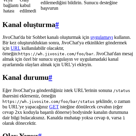
edilemediğini bildirin. Sunucu desteğine
bağlantı
kabul
başvurun
hatası
edilmedi
Kanal oluşturma
#
JivoChat'da bir Sohbet kanalı oluşturmak için
uygulamayı
kullanın.
Bir kez oluşturulduktan sonra, JivoChat'ya etkinlikler göndermek
için
URL
kullanılabilir olacaktır,
örneğin:
. JivoChat'dan mesaj
https://wh.jivosite.com/foo/bar
almak için özel bir sunucu uygulayın ve uygulamadaki kanal
ayarlarında olayları almak için URL'yi ekleyin.
Kanal durumu
#
Eğer JivoChat'ya gönderdiğiniz istek URL'lerinin sonuna
/status
ibaresini eklerseniz, örneğin
şeklinde, o zaman
https://wh.jivosite.com/foo/bar/status
bu URL'ye yapacağınız
GET
isteğine dönülecek cevabın (eğer
cevap 2xx koduyla başarılı dönerse) bodysinde kanalın durumuna
dair bilgi bulacaksınız. Kanalda muhatap yoksa cevap
, varsa
0
1
olarak dönecektir.