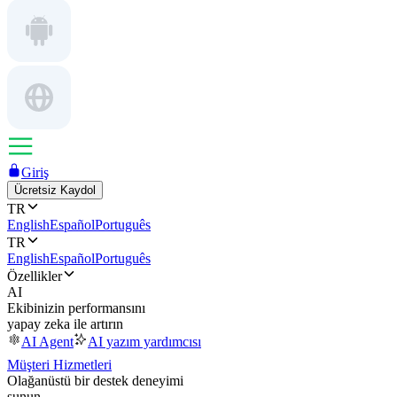
Giriş
Ücretsiz Kaydol
TR
English
Español
Português
TR
English
Español
Português
Özellikler
AI
Ekibinizin performansını
yapay zeka ile artırın
AI Agent
AI yazım yardımcısı
Müşteri Hizmetleri
Olağanüstü bir destek deneyimi
sunun