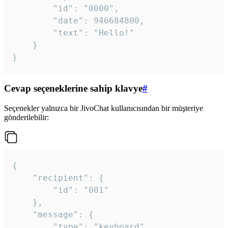
		"id": "0000",

		"date": 946684800,

		"text": "Hello!"

	}

}
Cevap seçeneklerine sahip klavye
#
Seçenekler yalnızca bir JivoChat kullanıcısından bir müşteriye
gönderilebilir:
{

	"recipient": {

		"id": "001"

	},

	"message": {

		"type": "keyboard",
