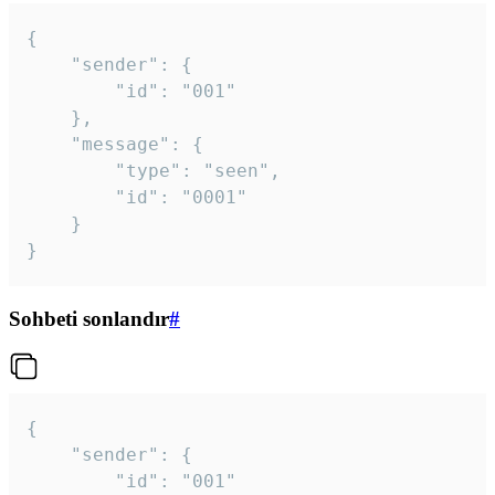
{

	"sender": {

		"id": "001"

	},

	"message": {

		"type": "seen",

		"id": "0001"

	}

}
Sohbeti sonlandır
#
{

	"sender": {

		"id": "001"
