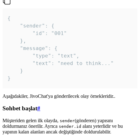
{

	"sender": {

		"id": "001"

	},

	"message": {

		"type": "text",

		"text": "need to think..."

	}

Aşağıdakiler, JivoChat'ya gönderilecek olay örnekleridir..
Sohbet başlat
#
Müşteriden gelen ilk olayda,
(gönderen) yapısını
sender
doldurmanız önerilir. Ayrıca
alanı yeterlidir ve bu
sender.id
yapının kalan alanları ancak değiştiğinde doldurulabilir.