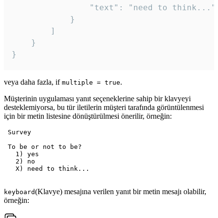
				"text": "need to think..."

			}

		]

	}

veya daha fazla, if
.
multiple = true
Müşterinin uygulaması yanıt seçeneklerine sahip bir klavyeyi
desteklemiyorsa, bu tür iletilerin müşteri tarafında görüntülenmesi
için bir metin listesine dönüştürülmesi önerilir, örneğin:
 Survey

 To be or not to be?

   1) yes

   2) no

   X) need to think...

(Klavye) mesajına verilen yanıt bir metin mesajı olabilir,
keyboard
örneğin: