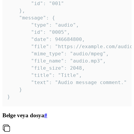
		"id": "001"

	},

	"message": {

		"type": "audio",

		"id": "0005",

		"date": 946684800,

		"file": "https://example.com/audio.mp3",

		"mime_type": "audio/mpeg",

		"file_name": "audio.mp3",

		"file_size": 2048,

		"title": "Title",

		"text": "Audio message comment."

	}

}
Belge veya dosya
#