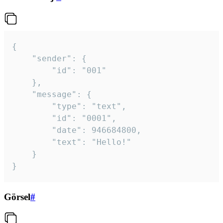
{

	"sender": {

		"id": "001"

	},

	"message": {

		"type": "text",

		"id": "0001",

		"date": 946684800,

		"text": "Hello!"

	}

}
Görsel
#