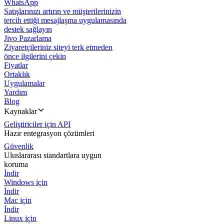
WhatsApp
Satışlarınızı artırın ve müşterilerinizin
tercih ettiği mesajlaşma uygulamasında
destek sağlayın
Jivo Pazarlama
Ziyaretçileriniz siteyi terk etmeden
önce ilgilerini çekin
Fiyatlar
Ortaklık
Uygulamalar
Yardım
Blog
Kaynaklar
Geliştiriciler için API
Hazır entegrasyon çözümleri
Güvenlik
Uluslararası standartlara uygun
koruma
İndir
Windows için
İndir
Mac için
İndir
Linux için