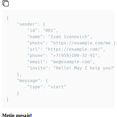
{

	"sender": {

		"id": "001",

		"name": "Ivan Ivanovich",

		"photo": "https://example.com/me.jpg",

		"url": "https://example.com/",

		"phone": "+7(958)100-32-91",

		"email": "me@example.com",

		"invite": "Hello! May I help you?"

	},

	"message": {

		"type": "start"

	}

}
Metin mesajı
#