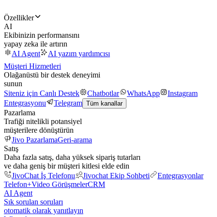
Özellikler
AI
Ekibinizin performansını
yapay zeka ile artırın
AI Agent
AI yazım yardımcısı
Müşteri Hizmetleri
Olağanüstü bir destek deneyimi
sunun
Siteniz için Canlı Destek
Chatbotlar
WhatsApp
Instagram
Entegrasyonu
Telegram
Tüm kanallar
Pazarlama
Trafiği nitelikli potansiyel
müşterilere dönüştürün
Jivo Pazarlama
Geri-arama
Satış
Daha fazla satış, daha yüksek sipariş tutarları
ve daha geniş bir müşteri kitlesi elde edin
JivoChat İş Telefonu
Jivochat Ekip Sohbeti
Entegrasyonlar
Telefon+
Video Görüşmeler
CRM
AI Agent
Sık sorulan soruları
otomatik olarak yanıtlayın