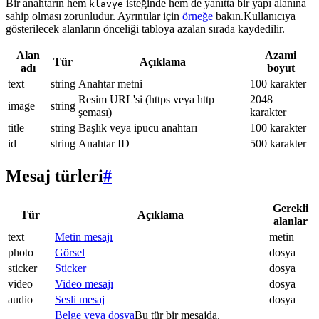
Bir anahtarın hem
isteğinde hem de yanıtta bir yapı alanına
klavye
sahip olması zorunludur. Ayrıntılar için
örneğe
bakın.Kullanıcıya
gösterilecek alanların önceliği tabloya azalan sırada kaydedilir.
Alan
Azami
Tür
Açıklama
adı
boyut
text
string
Anahtar metni
100 karakter
Resim URL'si (https veya http
2048
image
string
şeması)
karakter
title
string
Başlık veya ipucu anahtarı
100 karakter
id
string
Anahtar ID
500 karakter
Mesaj türleri
#
Gerekli
Tür
Açıklama
alanlar
text
Metin mesajı
metin
photo
Görsel
dosya
sticker
Sticker
dosya
video
Video mesajı
dosya
audio
Sesli mesaj
dosya
Belge veya dosya
Bu tür bir mesajda.