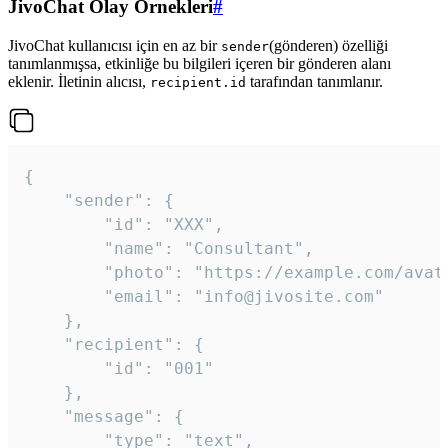
JivoChat Olay Örnekleri
#
JivoChat kullanıcısı için en az bir
(gönderen) özelliği
sender
tanımlanmışsa, etkinliğe bu bilgileri içeren bir gönderen alanı
eklenir. İletinin alıcısı,
tarafından tanımlanır.
recipient.id
{

	"sender": {

		"id": "XXX",

		"name": "Consultant",

		"photo": "https://example.com/avatar.png",

		"email": "info@jivosite.com"

	},

	"recipient": {

		"id": "001"

	},

	"message": {

		"type": "text",
