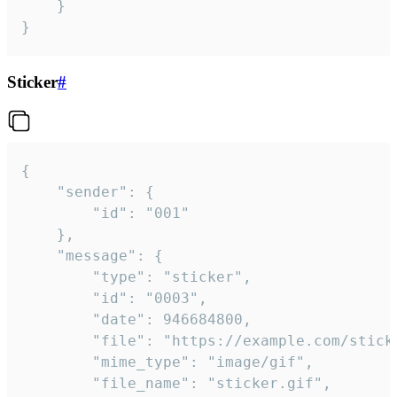
	}

}
Sticker
#
{

	"sender": {

		"id": "001"

	},

	"message": {

		"type": "sticker",

		"id": "0003",

		"date": 946684800,

		"file": "https://example.com/sticker.gif",

		"mime_type": "image/gif",

		"file_name": "sticker.gif",
