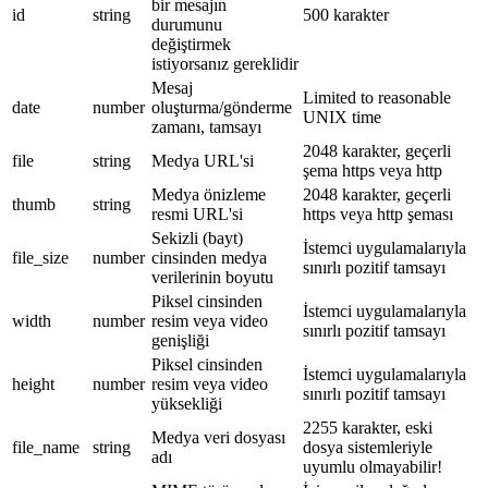
bir mesajın
id
string
500 karakter
durumunu
değiştirmek
istiyorsanız gereklidir
Mesaj
Limited to reasonable
date
number
oluşturma/gönderme
UNIX time
zamanı, tamsayı
2048 karakter, geçerli
file
string
Medya URL'si
şema https veya http
Medya önizleme
2048 karakter, geçerli
thumb
string
resmi URL'si
https veya http şeması
Sekizli (bayt)
İstemci uygulamalarıyla
file_size
number
cinsinden medya
sınırlı pozitif tamsayı
verilerinin boyutu
Piksel cinsinden
İstemci uygulamalarıyla
width
number
resim veya video
sınırlı pozitif tamsayı
genişliği
Piksel cinsinden
İstemci uygulamalarıyla
height
number
resim veya video
sınırlı pozitif tamsayı
yüksekliği
2255 karakter, eski
Medya veri dosyası
file_name
string
dosya sistemleriyle
adı
uyumlu olmayabilir!