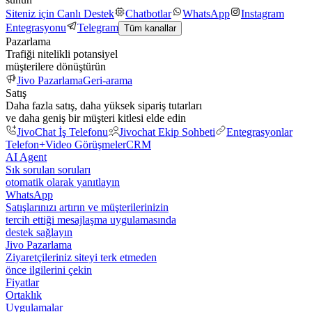
Siteniz için Canlı Destek
Chatbotlar
WhatsApp
Instagram
Entegrasyonu
Telegram
Tüm kanallar
Pazarlama
Trafiği nitelikli potansiyel
müşterilere dönüştürün
Jivo Pazarlama
Geri-arama
Satış
Daha fazla satış, daha yüksek sipariş tutarları
ve daha geniş bir müşteri kitlesi elde edin
JivoChat İş Telefonu
Jivochat Ekip Sohbeti
Entegrasyonlar
Telefon+
Video Görüşmeler
CRM
AI Agent
Sık sorulan soruları
otomatik olarak yanıtlayın
WhatsApp
Satışlarınızı artırın ve müşterilerinizin
tercih ettiği mesajlaşma uygulamasında
destek sağlayın
Jivo Pazarlama
Ziyaretçileriniz siteyi terk etmeden
önce ilgilerini çekin
Fiyatlar
Ortaklık
Uygulamalar