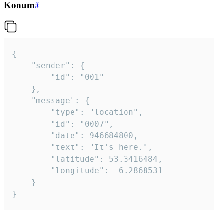
Konum
#
{

	"sender": {

		"id": "001"

	},

	"message": {

		"type": "location",

		"id": "0007",

		"date": 946684800,

		"text": "It's here.",

		"latitude": 53.3416484,

		"longitude": -6.2868531

	}

}