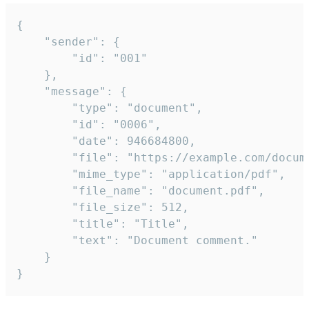
{

	"sender": {

		"id": "001"

	},

	"message": {

		"type": "document",

		"id": "0006",

		"date": 946684800,

		"file": "https://example.com/document.pdf",

		"mime_type": "application/pdf",

		"file_name": "document.pdf",

		"file_size": 512,

		"title": "Title",

		"text": "Document comment."

	}

}