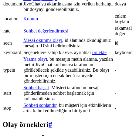
document
JivoChat'ya aktarılmasına izin verilen herhangi
dosya
bir dosyayı gönderebilirsiniz.
enlem
location
Konum
boylam
rakamsal
rate
Sohbet değerlendirmesi
değer
Mesaj okunma olayı
, id alanında okuduğunuz
seen
id
mesajın ID'sini belirtmelisiniz.
keyboard
Seçeneklere sahip klavye, ayrıntılar
örnekte
keyboard
Yazma olayı
, bu mesajın metin alanına, yazılan
metni JivoChat kullanıcısı tarafından
typein
görülebilecek şekilde yazabilirsiniz. Bu olayı
-
bir müşteri için en sık her 5 saniyede
gönderebilirsiniz.
Sohbet başlat
. Müşteri tarafından mesaj
start
gönderilmeden sohbet başlatmak için
-
kullanabilirsiniz.
Sohbeti sonlandır
, bu müşteri için etkinliklerin
stop
-
artık kabul edilmediğinin bir işareti
Olay örnekleri
#