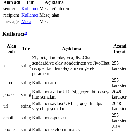
Alan adı
Tür
Açıklama
sender
Kullanıcı
Mesaj gönderen
recipient
Kullanıcı
Mesaj alan
message
Mesaj
Mesaj
Kullanıcı
#
Alan
Azami
Tür
Açıklama
adı
boyut
Ziyaretçi tanımlayıcısı, JivoChat
sender.id'ye olay gönderirken ve JivoChat
255
id
string
recipient.id'den olay alırken gerekli
karakter
parametre
255
name
string
Kullanıcı adı
karakter
Kullanıcı avatar URL'si, geçerli https veya
2048
photo
string
http şemaları
karakter
Kullanıcı sayfası URL'si, geçerli https
2048
url
string
veya http şemaları
karakter
255
email
string
Kullanıcı e-postası
karakter
2-15
phone
string
Kullanıcı telefon numarası