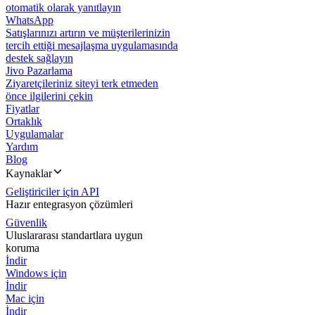
otomatik olarak yanıtlayın
WhatsApp
Satışlarınızı artırın ve müşterilerinizin
tercih ettiği mesajlaşma uygulamasında
destek sağlayın
Jivo Pazarlama
Ziyaretçileriniz siteyi terk etmeden
önce ilgilerini çekin
Fiyatlar
Ortaklık
Uygulamalar
Yardım
Blog
Kaynaklar
Geliştiriciler için API
Hazır entegrasyon çözümleri
Güvenlik
Uluslararası standartlara uygun
koruma
İndir
Windows için
İndir
Mac için
İndir