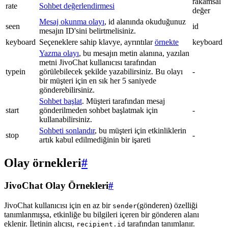
rakamsal
rate
Sohbet değerlendirmesi
değer
Mesaj okunma olayı
, id alanında okuduğunuz
seen
id
mesajın ID'sini belirtmelisiniz.
keyboard
Seçeneklere sahip klavye, ayrıntılar
örnekte
keyboard
Yazma olayı
, bu mesajın metin alanına, yazılan
metni JivoChat kullanıcısı tarafından
typein
görülebilecek şekilde yazabilirsiniz. Bu olayı
-
bir müşteri için en sık her 5 saniyede
gönderebilirsiniz.
Sohbet başlat
. Müşteri tarafından mesaj
start
gönderilmeden sohbet başlatmak için
-
kullanabilirsiniz.
Sohbeti sonlandır
, bu müşteri için etkinliklerin
stop
-
artık kabul edilmediğinin bir işareti
Olay örnekleri
#
JivoChat Olay Örnekleri
#
JivoChat kullanıcısı için en az bir
(gönderen) özelliği
sender
tanımlanmışsa, etkinliğe bu bilgileri içeren bir gönderen alanı
eklenir. İletinin alıcısı,
tarafından tanımlanır.
recipient.id