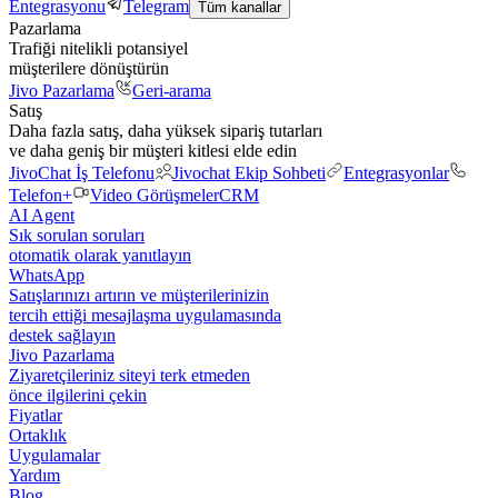
Entegrasyonu
Telegram
Tüm kanallar
Pazarlama
Trafiği nitelikli potansiyel
müşterilere dönüştürün
Jivo Pazarlama
Geri-arama
Satış
Daha fazla satış, daha yüksek sipariş tutarları
ve daha geniş bir müşteri kitlesi elde edin
JivoChat İş Telefonu
Jivochat Ekip Sohbeti
Entegrasyonlar
Telefon+
Video Görüşmeler
CRM
AI Agent
Sık sorulan soruları
otomatik olarak yanıtlayın
WhatsApp
Satışlarınızı artırın ve müşterilerinizin
tercih ettiği mesajlaşma uygulamasında
destek sağlayın
Jivo Pazarlama
Ziyaretçileriniz siteyi terk etmeden
önce ilgilerini çekin
Fiyatlar
Ortaklık
Uygulamalar
Yardım
Blog