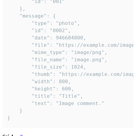
		"id": "001"

	},

	"message": {

		"type": "photo",

		"id": "0002",

		"date": 946684800,

		"file": "https://example.com/image.png",

		"mime_type": "image/png",

		"file_name": "image.png",

		"file_size": 1024,

		"thumb": "https://example.com/image_thumb.png",

		"width": 800,

		"height": 600,

		"title": "Title",

		"text": "Image comment."

	}

}