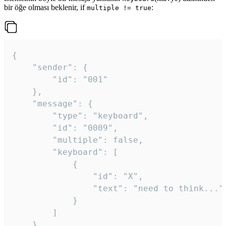
bir öğe olması beklenir, if
:
multiple != true
{

	"sender": {

		"id": "001"

	},

	"message": {

		"type": "keyboard",

		"id": "0009",

		"multiple": false,

		"keyboard": [

			{

				"id": "X",

				"text": "need to think..."

			}

		]

	}
