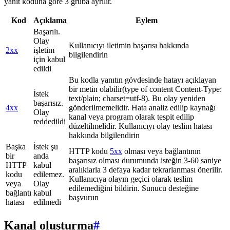
yanıt koduna göre 3 gruba ayrılır.
Kod
Açıklama
Eylem
Başarılı.
Olay
Kullanıcıyı iletimin başarısı hakkında
2xx
işletim
bilgilendirin
için kabul
edildi
Bu kodla yanıtın gövdesinde hatayı açıklayan
bir metin olabilir(type of content Content-Type:
İstek
text/plain; charset=utf-8). Bu olay yeniden
başarısız.
4xx
gönderilmemelidir. Hata analiz edilip kaynağı
Olay
kanal veya program olarak tespit edilip
reddedildi
düzeltilmelidir. Kullanıcıyı olay teslim hatası
hakkında bilgilendirin
Başka
İstek şu
HTTP kodu
5xx
olması veya bağlantının
bir
anda
başarısız olması durumunda isteğin 3-60 saniye
HTTP
kabul
aralıklarla 3 defaya kadar tekrarlanması önerilir.
kodu
edilemez.
Kullanıcıya olayın geçici olarak teslim
veya
Olay
edilemediğini bildirin. Sunucu desteğine
bağlantı
kabul
başvurun
hatası
edilmedi
Kanal oluşturma
#