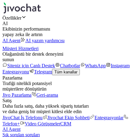
Özellikler
AI
Ekibinizin performansını
yapay zeka ile artırın
AI Agent
AI yazım yardımcısı
Müşteri Hizmetleri
Olağanüstü bir destek deneyimi
sunun
Siteniz için Canlı Destek
Chatbotlar
WhatsApp
Instagram
Entegrasyonu
Telegram
Tüm kanallar
Pazarlama
Trafiği nitelikli potansiyel
müşterilere dönüştürün
Jivo Pazarlama
Geri-arama
Satış
Daha fazla satış, daha yüksek sipariş tutarları
ve daha geniş bir müşteri kitlesi elde edin
JivoChat İş Telefonu
Jivochat Ekip Sohbeti
Entegrasyonlar
Telefon+
Video Görüşmeler
CRM
AI Agent
Sık sorulan soruları