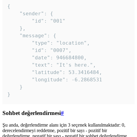
{

	"sender": {

		"id": "001"

	},

	"message": {

		"type": "location",

		"id": "0007",

		"date": 946684800,

		"text": "It's here.",

		"latitude": 53.3416484,

		"longitude": -6.2868531

	}

}
Sohbet değerlendirmesi
#
Şu anda, değerlendirme alanı için 3 seçenek kullanılmaktadır: 0,
derecelendirmeyi reddetme, pozitif bir sayı - pozitif bir
değerlendirme, negatif bir sayı - negatif bir sohbet değerlendirme