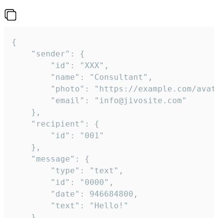
{

	"sender": {

		"id": "XXX",

		"name": "Consultant",

		"photo": "https://example.com/avatar.png",

		"email": "info@jivosite.com"

	},

	"recipient": {

		"id": "001"

	},

	"message": {

		"type": "text",

		"id": "0000",

		"date": 946684800,

		"text": "Hello!"

	}
