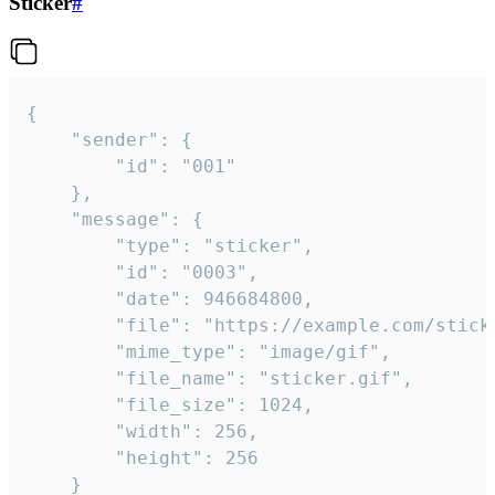
Sticker
#
{

	"sender": {

		"id": "001"

	},

	"message": {

		"type": "sticker",

		"id": "0003",

		"date": 946684800,

		"file": "https://example.com/sticker.gif",

		"mime_type": "image/gif",

		"file_name": "sticker.gif",

		"file_size": 1024,

		"width": 256,

		"height": 256

	}
