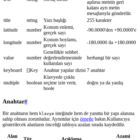
aşılırsa metnin geri
kalanı ayrı metin
mesajlarıyla gönderilir.
title
string
Yazı başlığı
255 karakter
Konum enlemi,
latitude
number
-90.0000'den +90.0000'e
gerçek sayı
Konum boylamı,
longitude
number
-180.0000 ila +180.0000
gerçek sayı
Genellikle sohbet
value
number
değerlendirmesinde
herhangi bir sayı
kullanılan sayı
keyboard
[]Key
Anahtar yapılar dizisi
7 anahtar
Klavyede çoklu
multiple
boolean
seçime izin verir,
doğru ya da yanlış
boole
Anahtar
#
Bir anahtarın hem
isteğinde hem de yanıtta bir yapı alanına
klavye
sahip olması zorunludur. Ayrıntılar için
örneğe
bakın.Kullanıcıya
gösterilecek alanların önceliği tabloya azalan sırada kaydedilir.
Alan
Azami
Tür
Açıklama