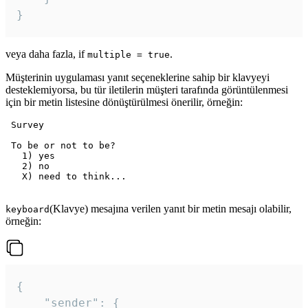
veya daha fazla, if
.
multiple = true
Müşterinin uygulaması yanıt seçeneklerine sahip bir klavyeyi
desteklemiyorsa, bu tür iletilerin müşteri tarafında görüntülenmesi
için bir metin listesine dönüştürülmesi önerilir, örneğin:
 Survey

 To be or not to be?

   1) yes

   2) no

   X) need to think...

(Klavye) mesajına verilen yanıt bir metin mesajı olabilir,
keyboard
örneğin:
{

	"sender": {
