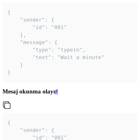
{

	"sender": {

		"id": "001"

	},

	"message": {

		"type": "typein",

		"text": "Wait a minute"

	}

}
Mesaj okunma olayı
#
{

	"sender": {

		"id": "001"
