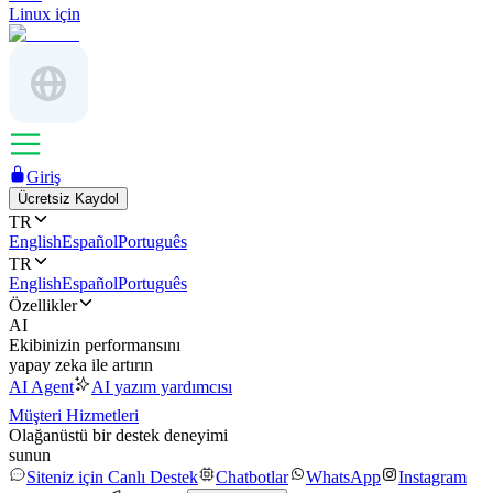
Linux için
Giriş
Ücretsiz Kaydol
TR
English
Español
Português
TR
English
Español
Português
Özellikler
AI
Ekibinizin performansını
yapay zeka ile artırın
AI Agent
AI yazım yardımcısı
Müşteri Hizmetleri
Olağanüstü bir destek deneyimi
sunun
Siteniz için Canlı Destek
Chatbotlar
WhatsApp
Instagram