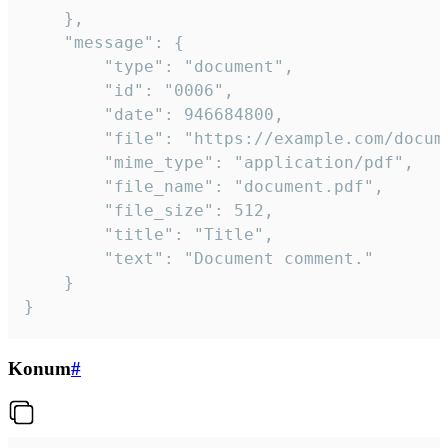
	},

	"message": {

		"type": "document",

		"id": "0006",

		"date": 946684800,

		"file": "https://example.com/document.pdf",

		"mime_type": "application/pdf",

		"file_name": "document.pdf",

		"file_size": 512,

		"title": "Title",

		"text": "Document comment."

	}

}
Konum
#