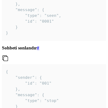
	},

	"message": {

		"type": "seen",

		"id": "0001"

	}

}
Sohbeti sonlandır
#
{

	"sender": {

		"id": "001"

	},

	"message": {

		"type": "stop"

	}
