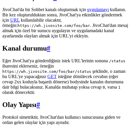
JivoChat'da bir Sohbet kanalı oluşturmak için
uygulamayı
kullanın.
Bir kez oluşturulduktan sonra, JivoChat'ya etkinlikler göndermek
için
URL
kullanılabilir olacaktır,
örneğin:
. JivoChat'dan mesaj
https://wh.jivosite.com/foo/bar
almak için özel bir sunucu uygulayın ve uygulamadaki kanal
ayarlarında olayları almak için URL'yi ekleyin.
Kanal durumu
#
Eğer JivoChat'ya gönderdiğiniz istek URL'lerinin sonuna
/status
ibaresini eklerseniz, örneğin
şeklinde, o zaman
https://wh.jivosite.com/foo/bar/status
bu URL'ye yapacağınız
GET
isteğine dönülecek cevabın (eğer
cevap 2xx koduyla başarılı dönerse) bodysinde kanalın durumuna
dair bilgi bulacaksınız. Kanalda muhatap yoksa cevap
, varsa
0
1
olarak dönecektir.
Olay Yapısı
#
Protokol simetriktir, JivoChat'dan kullanıcı sunucusuna giden ve
ordan gelen olaylar için yapı aynıdır.