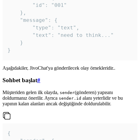
		"id": "001"

	},

	"message": {

		"type": "text",

		"text": "need to think..."

	}

Aşağıdakiler, JivoChat'ya gönderilecek olay örnekleridir..
Sohbet başlat
#
Müşteriden gelen ilk olayda,
(gönderen) yapısını
sender
doldurmanız önerilir. Ayrıca
alanı yeterlidir ve bu
sender.id
yapının kalan alanları ancak değiştiğinde doldurulabilir.
{
