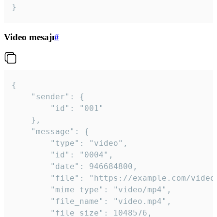
}
Video mesajı
#
{

	"sender": {

		"id": "001"

	},

	"message": {

		"type": "video",

		"id": "0004",

		"date": 946684800,

		"file": "https://example.com/video.mp4",

		"mime_type": "video/mp4",

		"file_name": "video.mp4",

		"file_size": 1048576,
