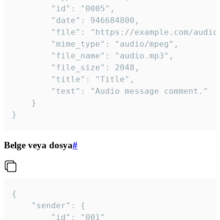
		"id": "0005",

		"date": 946684800,

		"file": "https://example.com/audio.mp3",

		"mime_type": "audio/mpeg",

		"file_name": "audio.mp3",

		"file_size": 2048,

		"title": "Title",

		"text": "Audio message comment."

	}

}
Belge veya dosya
#
{

	"sender": {

		"id": "001"
