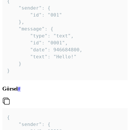
{

	"sender": {

		"id": "001"

	},

	"message": {

		"type": "text",

		"id": "0001",

		"date": 946684800,

		"text": "Hello!"

	}

}
Görsel
#
{

	"sender": {
