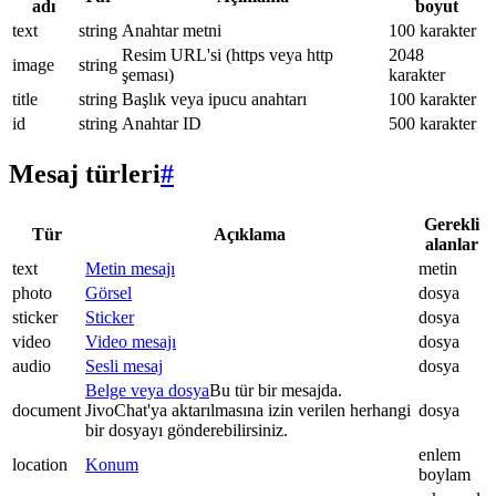
adı
boyut
text
string
Anahtar metni
100 karakter
Resim URL'si (https veya http
2048
image
string
şeması)
karakter
title
string
Başlık veya ipucu anahtarı
100 karakter
id
string
Anahtar ID
500 karakter
Mesaj türleri
#
Gerekli
Tür
Açıklama
alanlar
text
Metin mesajı
metin
photo
Görsel
dosya
sticker
Sticker
dosya
video
Video mesajı
dosya
audio
Sesli mesaj
dosya
Belge veya dosya
Bu tür bir mesajda.
document
JivoChat'ya aktarılmasına izin verilen herhangi
dosya
bir dosyayı gönderebilirsiniz.
enlem
location
Konum
boylam