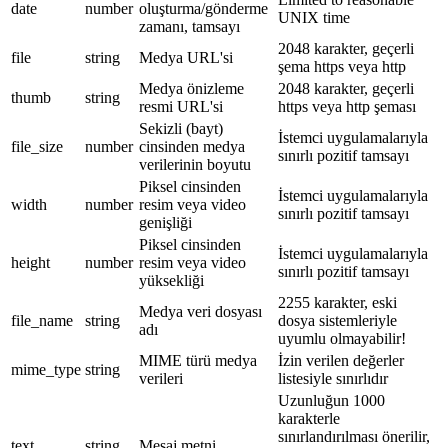
date
number
oluşturma/gönderme
UNIX time
zamanı, tamsayı
2048 karakter, geçerli
file
string
Medya URL'si
şema https veya http
Medya önizleme
2048 karakter, geçerli
thumb
string
resmi URL'si
https veya http şeması
Sekizli (bayt)
İstemci uygulamalarıyla
file_size
number
cinsinden medya
sınırlı pozitif tamsayı
verilerinin boyutu
Piksel cinsinden
İstemci uygulamalarıyla
width
number
resim veya video
sınırlı pozitif tamsayı
genişliği
Piksel cinsinden
İstemci uygulamalarıyla
height
number
resim veya video
sınırlı pozitif tamsayı
yüksekliği
2255 karakter, eski
Medya veri dosyası
file_name
string
dosya sistemleriyle
adı
uyumlu olmayabilir!
MIME türü medya
İzin verilen değerler
mime_type
string
verileri
listesiyle sınırlıdır
Uzunluğun 1000
karakterle
sınırlandırılması önerilir,
text
string
Mesaj metni