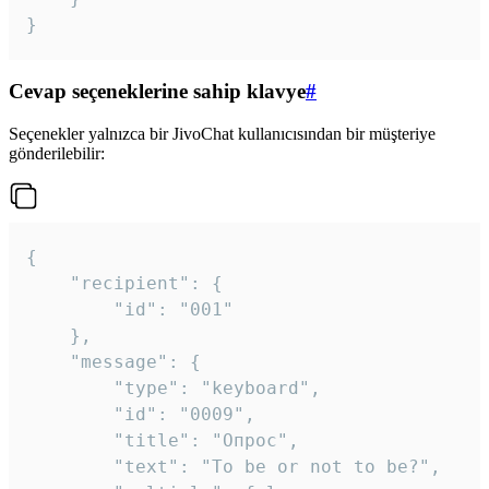
}
Cevap seçeneklerine sahip klavye
#
Seçenekler yalnızca bir JivoChat kullanıcısından bir müşteriye
gönderilebilir:
{

	"recipient": {

		"id": "001"

	},

	"message": {

		"type": "keyboard",

		"id": "0009",

		"title": "Опрос",

		"text": "To be or not to be?",
