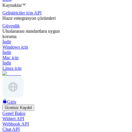
Kaynaklar
Geliştiriciler için API
Hazır entegrasyon çözümleri
Güvenlik
Uluslararası standartlara uygun
koruma
İndir
Windows için
İndir
Mac için
İndir
Linux için
Giriş
Ücretsiz Kaydol
Genel Bakış
Widget API
Webhook API
Chat API