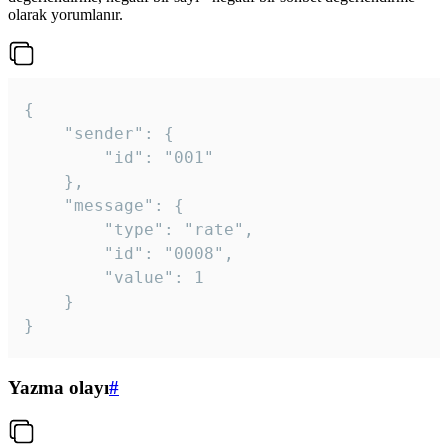
olarak yorumlanır.
{

	"sender": {

		"id": "001"

	},

	"message": {

		"type": "rate",

		"id": "0008",

		"value": 1

	}

}
Yazma olayı
#