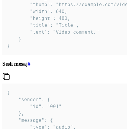
		"thumb": "https://example.com/video_thumb.png",

		"width": 640,

		"height": 480,

		"title": "Title",

		"text": "Video comment."

	}

}
Sesli mesaj
#
{

	"sender": {

		"id": "001"

	},

	"message": {

		"type": "audio",
