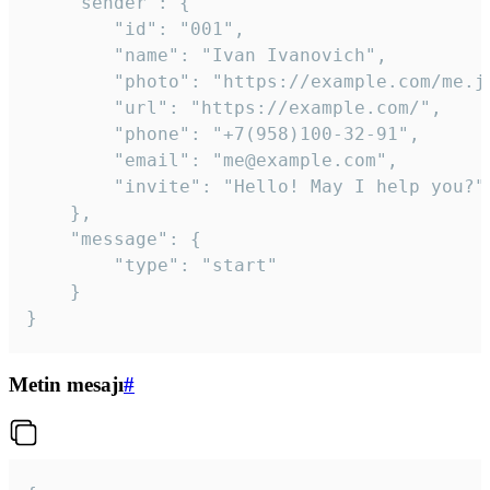
	"sender": {

		"id": "001",

		"name": "Ivan Ivanovich",

		"photo": "https://example.com/me.jpg",

		"url": "https://example.com/",

		"phone": "+7(958)100-32-91",

		"email": "me@example.com",

		"invite": "Hello! May I help you?"

	},

	"message": {

		"type": "start"

	}

}
Metin mesajı
#