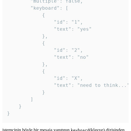
		"multiple": false,

		"keyboard": [

			{

				"id": "1",

				"text": "yes"

			},

			{

				"id": "2",

				"text": "no"

			},

			{

				"id": "X",

				"text": "need to think..."

			}

		]

	}

}
istemcinin böyle bir mesaja yanıtının
(klavye) dizisinden
keyboard