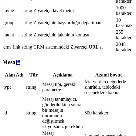
karakter
1000
invite
string
Ziyaretçi davet metni
karakter
10
group
string
Ziyaretçinin başvurduğu departman
basamak
255
intent
string
Ziyaretçinin talebinin konusu
karakter
2048
crm_link
string
CRM sistemindeki Ziyaretçi URL'si
karakter
Mesaj
#
Alan Adı
Tür
Açıklama
Azami boyut
İzin verilen değerlerle
Mesaj tipi, gerekli
type
string
sınırlıdır, tablodaki
parametre
seçeneklere bakın
Mesaj tanımlayıcı,
gönderildikten sonra
bir mesajın
id
string
500 karakter
durumunu
değiştirmek
istiyorsanız gereklidir
Mesaj
Limited to reasonable