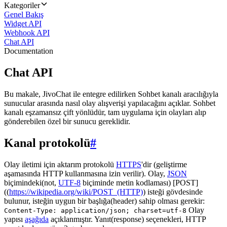
Kategoriler
Genel Bakış
Widget API
Webhook API
Chat API
Documentation
Chat API
Bu makale, JivoChat ile entegre edilirken Sohbet kanalı aracılığıyla
sunucular arasında nasıl olay alışverişi yapılacağını açıklar. Sohbet
kanalı eşzamansız çift yönlüdür, tam uygulama için olayları alıp
gönderebilen özel bir sunucu gereklidir.
Kanal protokolü
#
Olay iletimi için aktarım protokolü
HTTPS
'dir (geliştirme
aşamasında HTTP kullanmasına izin verilir). Olay,
JSON
biçimindeki(not,
UTF-8
biçiminde metin kodlaması) [POST]
((
https://wikipedia.org/wiki/POST_(HTTP)
) isteği gövdesinde
bulunur, isteğin uygun bir başlığa(header) sahip olması gerekir:
Olay
Content-Type: application/json; charset=utf-8
yapısı
aşağıda
açıklanmıştır. Yanıt(response) seçenekleri, HTTP