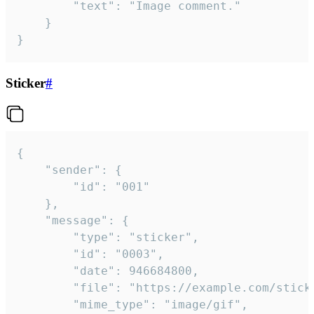
		"text": "Image comment."

	}

}
Sticker
#
{

	"sender": {

		"id": "001"

	},

	"message": {

		"type": "sticker",

		"id": "0003",

		"date": 946684800,

		"file": "https://example.com/sticker.gif",

		"mime_type": "image/gif",
