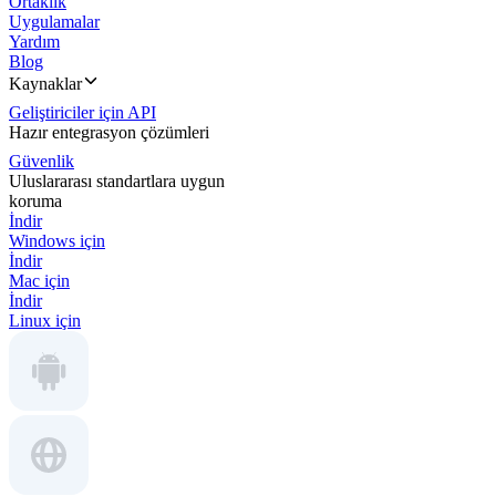
Ortaklık
Uygulamalar
Yardım
Blog
Kaynaklar
Geliştiriciler için API
Hazır entegrasyon çözümleri
Güvenlik
Uluslararası standartlara uygun
koruma
İndir
Windows için
İndir
Mac için
İndir
Linux için