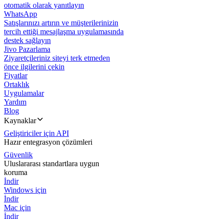
otomatik olarak yanıtlayın
WhatsApp
Satışlarınızı artırın ve müşterilerinizin
tercih ettiği mesajlaşma uygulamasında
destek sağlayın
Jivo Pazarlama
Ziyaretçileriniz siteyi terk etmeden
önce ilgilerini çekin
Fiyatlar
Ortaklık
Uygulamalar
Yardım
Blog
Kaynaklar
Geliştiriciler için API
Hazır entegrasyon çözümleri
Güvenlik
Uluslararası standartlara uygun
koruma
İndir
Windows için
İndir
Mac için
İndir