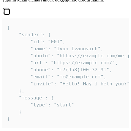
{

	"sender": {

		"id": "001",

		"name": "Ivan Ivanovich",

		"photo": "https://example.com/me.jpg",

		"url": "https://example.com/",

		"phone": "+7(958)100-32-91",

		"email": "me@example.com",

		"invite": "Hello! May I help you?"

	},

	"message": {

		"type": "start"

	}

}