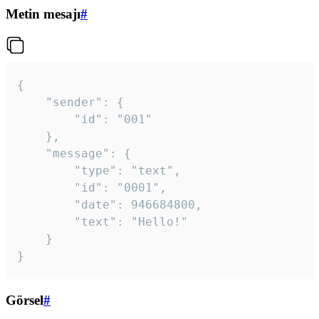
Metin mesajı
#
{

	"sender": {

		"id": "001"

	},

	"message": {

		"type": "text",

		"id": "0001",

		"date": 946684800,

		"text": "Hello!"

	}

}
Görsel
#