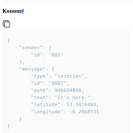
Konum
#
{

	"sender": {

		"id": "001"

	},

	"message": {

		"type": "location",

		"id": "0007",

		"date": 946684800,

		"text": "It's here.",

		"latitude": 53.3416484,

		"longitude": -6.2868531

	}

}