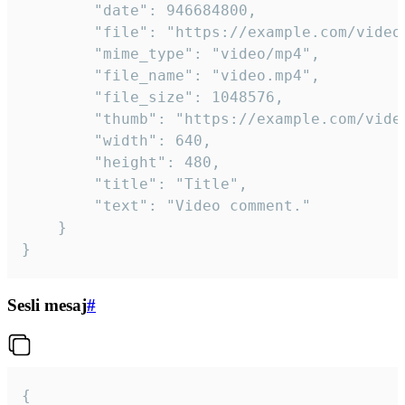
		"date": 946684800,

		"file": "https://example.com/video.mp4",

		"mime_type": "video/mp4",

		"file_name": "video.mp4",

		"file_size": 1048576,

		"thumb": "https://example.com/video_thumb.png",

		"width": 640,

		"height": 480,

		"title": "Title",

		"text": "Video comment."

	}

}
Sesli mesaj
#
{
