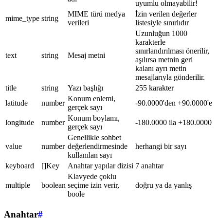
uyumlu olmayabilir!
MIME türü medya
İzin verilen değerler
mime_type
string
verileri
listesiyle sınırlıdır
Uzunluğun 1000
karakterle
sınırlandırılması önerilir,
text
string
Mesaj metni
aşılırsa metnin geri
kalanı ayrı metin
mesajlarıyla gönderilir.
title
string
Yazı başlığı
255 karakter
Konum enlemi,
latitude
number
-90.0000'den +90.0000'e
gerçek sayı
Konum boylamı,
longitude
number
-180.0000 ila +180.0000
gerçek sayı
Genellikle sohbet
value
number
değerlendirmesinde
herhangi bir sayı
kullanılan sayı
keyboard
[]Key
Anahtar yapılar dizisi
7 anahtar
Klavyede çoklu
multiple
boolean
seçime izin verir,
doğru ya da yanlış
boole
Anahtar
#