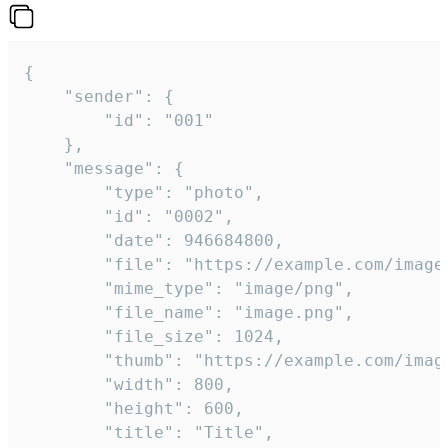
{

	"sender": {

		"id": "001"

	},

	"message": {

		"type": "photo",

		"id": "0002",

		"date": 946684800,

		"file": "https://example.com/image.png",

		"mime_type": "image/png",

		"file_name": "image.png",

		"file_size": 1024,

		"thumb": "https://example.com/image_thumb.png",

		"width": 800,

		"height": 600,

		"title": "Title",
