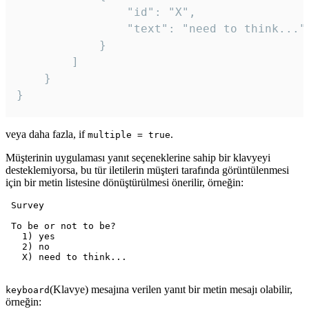
				"id": "X",

				"text": "need to think..."

			}

		]

	}

veya daha fazla, if
.
multiple = true
Müşterinin uygulaması yanıt seçeneklerine sahip bir klavyeyi
desteklemiyorsa, bu tür iletilerin müşteri tarafında görüntülenmesi
için bir metin listesine dönüştürülmesi önerilir, örneğin:
 Survey

 To be or not to be?

   1) yes

   2) no

   X) need to think...

(Klavye) mesajına verilen yanıt bir metin mesajı olabilir,
keyboard
örneğin: