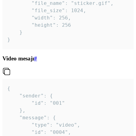
		"file_name": "sticker.gif",

		"file_size": 1024,

		"width": 256,

		"height": 256

	}

}
Video mesajı
#
{

	"sender": {

		"id": "001"

	},

	"message": {

		"type": "video",

		"id": "0004",
