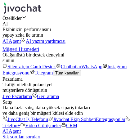
Özellikler
AI
Ekibinizin performansını
yapay zeka ile artırın
AI Agent
AI yazım yardımcısı
Müşteri Hizmetleri
Olağanüstü bir destek deneyimi
sunun
Siteniz için Canlı Destek
Chatbotlar
WhatsApp
Instagram
Entegrasyonu
Telegram
Tüm kanallar
Pazarlama
Trafiği nitelikli potansiyel
müşterilere dönüştürün
Jivo Pazarlama
Geri-arama
Satış
Daha fazla satış, daha yüksek sipariş tutarları
ve daha geniş bir müşteri kitlesi elde edin
JivoChat İş Telefonu
Jivochat Ekip Sohbeti
Entegrasyonlar
Telefon+
Video Görüşmeler
CRM
AI Agent
Sık sorulan soruları