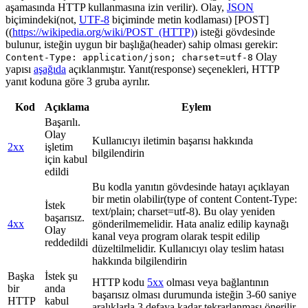
aşamasında HTTP kullanmasına izin verilir). Olay,
JSON
biçimindeki(not,
UTF-8
biçiminde metin kodlaması) [POST]
((
https://wikipedia.org/wiki/POST_(HTTP)
) isteği gövdesinde
bulunur, isteğin uygun bir başlığa(header) sahip olması gerekir:
Olay
Content-Type: application/json; charset=utf-8
yapısı
aşağıda
açıklanmıştır. Yanıt(response) seçenekleri, HTTP
yanıt koduna göre 3 gruba ayrılır.
Kod
Açıklama
Eylem
Başarılı.
Olay
Kullanıcıyı iletimin başarısı hakkında
2xx
işletim
bilgilendirin
için kabul
edildi
Bu kodla yanıtın gövdesinde hatayı açıklayan
bir metin olabilir(type of content Content-Type:
İstek
text/plain; charset=utf-8). Bu olay yeniden
başarısız.
4xx
gönderilmemelidir. Hata analiz edilip kaynağı
Olay
kanal veya program olarak tespit edilip
reddedildi
düzeltilmelidir. Kullanıcıyı olay teslim hatası
hakkında bilgilendirin
Başka
İstek şu
HTTP kodu
5xx
olması veya bağlantının
bir
anda
başarısız olması durumunda isteğin 3-60 saniye
HTTP
kabul
aralıklarla 3 defaya kadar tekrarlanması önerilir.