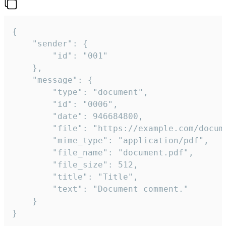
{

	"sender": {

		"id": "001"

	},

	"message": {

		"type": "document",

		"id": "0006",

		"date": 946684800,

		"file": "https://example.com/document.pdf",

		"mime_type": "application/pdf",

		"file_name": "document.pdf",

		"file_size": 512,

		"title": "Title",

		"text": "Document comment."

	}

}