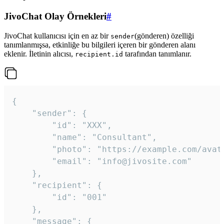
JivoChat Olay Örnekleri
#
JivoChat kullanıcısı için en az bir
(gönderen) özelliği
sender
tanımlanmışsa, etkinliğe bu bilgileri içeren bir gönderen alanı
eklenir. İletinin alıcısı,
tarafından tanımlanır.
recipient.id
{

	"sender": {

		"id": "XXX",

		"name": "Consultant",

		"photo": "https://example.com/avatar.png",

		"email": "info@jivosite.com"

	},

	"recipient": {

		"id": "001"

	},

	"message": {
