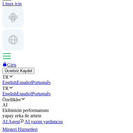
Linux için
Giriş
Ücretsiz Kaydol
TR
English
Español
Português
TR
English
Español
Português
Özellikler
AI
Ekibinizin performansını
yapay zeka ile artırın
AI Agent
AI yazım yardımcısı
Müşteri Hizmetleri