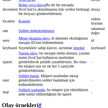
Belge veya dosya
Bu tür bir mesajda.
document
JivoChat'ya aktarılmasına izin verilen herhangi
dosya
bir dosyayı gönderebilirsiniz.
enlem
location
Konum
boylam
rakamsal
rate
Sohbet değerlendirmesi
değer
Mesaj okunma olayı
, id alanında okuduğunuz
seen
id
mesajın ID'sini belirtmelisiniz.
keyboard
Seçeneklere sahip klavye, ayrıntılar
örnekte
keyboard
Yazma olayı
, bu mesajın metin alanına, yazılan
metni JivoChat kullanıcısı tarafından
typein
görülebilecek şekilde yazabilirsiniz. Bu olayı
-
bir müşteri için en sık her 5 saniyede
gönderebilirsiniz.
Sohbet başlat
. Müşteri tarafından mesaj
start
gönderilmeden sohbet başlatmak için
-
kullanabilirsiniz.
Sohbeti sonlandır
, bu müşteri için etkinliklerin
stop
-
artık kabul edilmediğinin bir işareti
Olay örnekleri
#