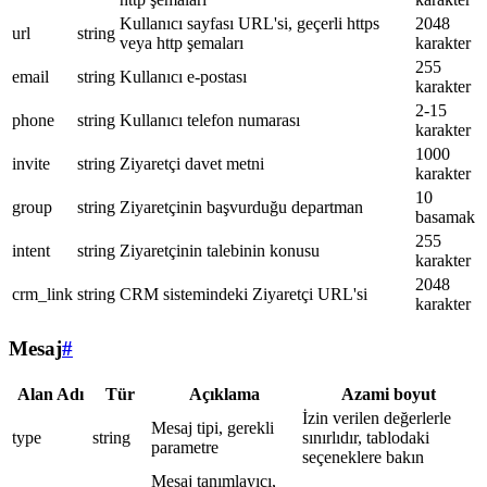
Kullanıcı sayfası URL'si, geçerli https
2048
url
string
veya http şemaları
karakter
255
email
string
Kullanıcı e-postası
karakter
2-15
phone
string
Kullanıcı telefon numarası
karakter
1000
invite
string
Ziyaretçi davet metni
karakter
10
group
string
Ziyaretçinin başvurduğu departman
basamak
255
intent
string
Ziyaretçinin talebinin konusu
karakter
2048
crm_link
string
CRM sistemindeki Ziyaretçi URL'si
karakter
Mesaj
#
Alan Adı
Tür
Açıklama
Azami boyut
İzin verilen değerlerle
Mesaj tipi, gerekli
type
string
sınırlıdır, tablodaki
parametre
seçeneklere bakın
Mesaj tanımlayıcı,