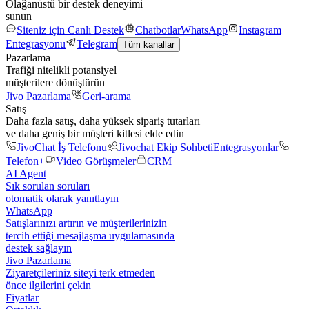
Olağanüstü bir destek deneyimi
sunun
Siteniz için Canlı Destek
Chatbotlar
WhatsApp
Instagram
Entegrasyonu
Telegram
Tüm kanallar
Pazarlama
Trafiği nitelikli potansiyel
müşterilere dönüştürün
Jivo Pazarlama
Geri-arama
Satış
Daha fazla satış, daha yüksek sipariş tutarları
ve daha geniş bir müşteri kitlesi elde edin
JivoChat İş Telefonu
Jivochat Ekip Sohbeti
Entegrasyonlar
Telefon+
Video Görüşmeler
CRM
AI Agent
Sık sorulan soruları
otomatik olarak yanıtlayın
WhatsApp
Satışlarınızı artırın ve müşterilerinizin
tercih ettiği mesajlaşma uygulamasında
destek sağlayın
Jivo Pazarlama
Ziyaretçileriniz siteyi terk etmeden
önce ilgilerini çekin
Fiyatlar