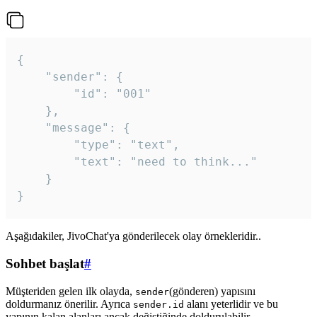
{

	"sender": {

		"id": "001"

	},

	"message": {

		"type": "text",

		"text": "need to think..."

	}

Aşağıdakiler, JivoChat'ya gönderilecek olay örnekleridir..
Sohbet başlat
#
Müşteriden gelen ilk olayda,
(gönderen) yapısını
sender
doldurmanız önerilir. Ayrıca
alanı yeterlidir ve bu
sender.id
yapının kalan alanları ancak değiştiğinde doldurulabilir.