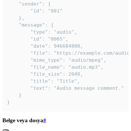
	"sender": {

		"id": "001"

	},

	"message": {

		"type": "audio",

		"id": "0005",

		"date": 946684800,

		"file": "https://example.com/audio.mp3",

		"mime_type": "audio/mpeg",

		"file_name": "audio.mp3",

		"file_size": 2048,

		"title": "Title",

		"text": "Audio message comment."

	}

}
Belge veya dosya
#