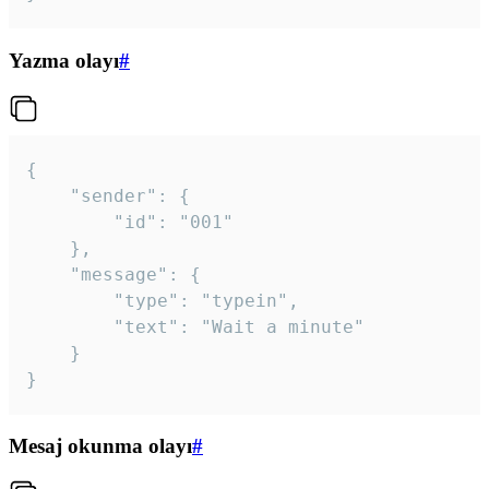
Yazma olayı
#
{

	"sender": {

		"id": "001"

	},

	"message": {

		"type": "typein",

		"text": "Wait a minute"

	}

}
Mesaj okunma olayı
#