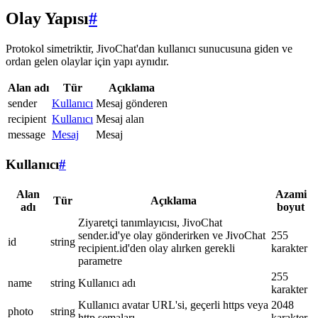
Olay Yapısı
#
Protokol simetriktir, JivoChat'dan kullanıcı sunucusuna giden ve
ordan gelen olaylar için yapı aynıdır.
Alan adı
Tür
Açıklama
sender
Kullanıcı
Mesaj gönderen
recipient
Kullanıcı
Mesaj alan
message
Mesaj
Mesaj
Kullanıcı
#
Alan
Azami
Tür
Açıklama
adı
boyut
Ziyaretçi tanımlayıcısı, JivoChat
sender.id'ye olay gönderirken ve JivoChat
255
id
string
recipient.id'den olay alırken gerekli
karakter
parametre
255
name
string
Kullanıcı adı
karakter
Kullanıcı avatar URL'si, geçerli https veya
2048
photo
string
http şemaları
karakter