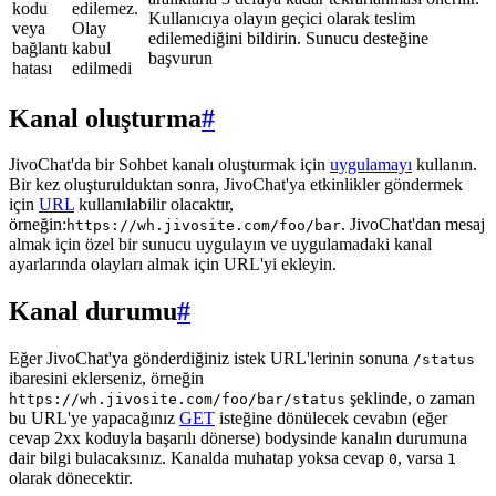
kodu
edilemez.
Kullanıcıya olayın geçici olarak teslim
veya
Olay
edilemediğini bildirin. Sunucu desteğine
bağlantı
kabul
başvurun
hatası
edilmedi
Kanal oluşturma
#
JivoChat'da bir Sohbet kanalı oluşturmak için
uygulamayı
kullanın.
Bir kez oluşturulduktan sonra, JivoChat'ya etkinlikler göndermek
için
URL
kullanılabilir olacaktır,
örneğin:
. JivoChat'dan mesaj
https://wh.jivosite.com/foo/bar
almak için özel bir sunucu uygulayın ve uygulamadaki kanal
ayarlarında olayları almak için URL'yi ekleyin.
Kanal durumu
#
Eğer JivoChat'ya gönderdiğiniz istek URL'lerinin sonuna
/status
ibaresini eklerseniz, örneğin
şeklinde, o zaman
https://wh.jivosite.com/foo/bar/status
bu URL'ye yapacağınız
GET
isteğine dönülecek cevabın (eğer
cevap 2xx koduyla başarılı dönerse) bodysinde kanalın durumuna
dair bilgi bulacaksınız. Kanalda muhatap yoksa cevap
, varsa
0
1
olarak dönecektir.