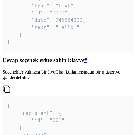
		"type": "text",

		"id": "0000",

		"date": 946684800,

		"text": "Hello!"

	}

}
Cevap seçeneklerine sahip klavye
#
Seçenekler yalnızca bir JivoChat kullanıcısından bir müşteriye
gönderilebilir:
{

	"recipient": {

		"id": "001"

	},

	"message": {
