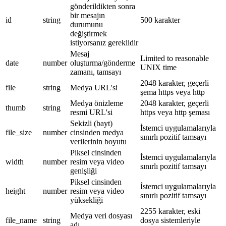
gönderildikten sonra
bir mesajın
id
string
500 karakter
durumunu
değiştirmek
istiyorsanız gereklidir
Mesaj
Limited to reasonable
date
number
oluşturma/gönderme
UNIX time
zamanı, tamsayı
2048 karakter, geçerli
file
string
Medya URL'si
şema https veya http
Medya önizleme
2048 karakter, geçerli
thumb
string
resmi URL'si
https veya http şeması
Sekizli (bayt)
İstemci uygulamalarıyla
file_size
number
cinsinden medya
sınırlı pozitif tamsayı
verilerinin boyutu
Piksel cinsinden
İstemci uygulamalarıyla
width
number
resim veya video
sınırlı pozitif tamsayı
genişliği
Piksel cinsinden
İstemci uygulamalarıyla
height
number
resim veya video
sınırlı pozitif tamsayı
yüksekliği
2255 karakter, eski
Medya veri dosyası
file_name
string
dosya sistemleriyle
adı