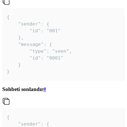
{

	"sender": {

		"id": "001"

	},

	"message": {

		"type": "seen",

		"id": "0001"

	}

}
Sohbeti sonlandır
#
{

	"sender": {
