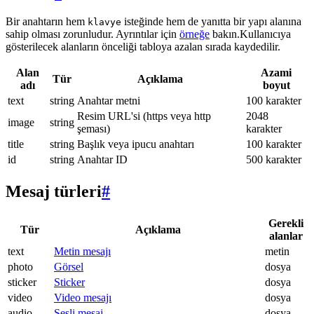
Bir anahtarın hem
isteğinde hem de yanıtta bir yapı alanına
klavye
sahip olması zorunludur. Ayrıntılar için
örneğe
bakın.Kullanıcıya
gösterilecek alanların önceliği tabloya azalan sırada kaydedilir.
Alan
Azami
Tür
Açıklama
adı
boyut
text
string
Anahtar metni
100 karakter
Resim URL'si (https veya http
2048
image
string
şeması)
karakter
title
string
Başlık veya ipucu anahtarı
100 karakter
id
string
Anahtar ID
500 karakter
Mesaj türleri
#
Gerekli
Tür
Açıklama
alanlar
text
Metin mesajı
metin
photo
Görsel
dosya
sticker
Sticker
dosya
video
Video mesajı
dosya
audio
Sesli mesaj
dosya