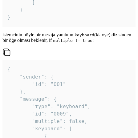
		]

	}

}
istemcinin böyle bir mesaja yanıtının
(klavye) dizisinden
keyboard
bir öğe olması beklenir, if
:
multiple != true
{

	"sender": {

		"id": "001"

	},

	"message": {

		"type": "keyboard",

		"id": "0009",

		"multiple": false,

		"keyboard": [

			{
