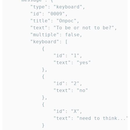
		"type": "keyboard",

		"id": "0009",

		"title": "Опрос",

		"text": "To be or not to be?",

		"multiple": false,

		"keyboard": [

			{

				"id": "1",

				"text": "yes"

			},

			{

				"id": "2",

				"text": "no"

			},

			{

				"id": "X",

				"text": "need to think..."

			}
