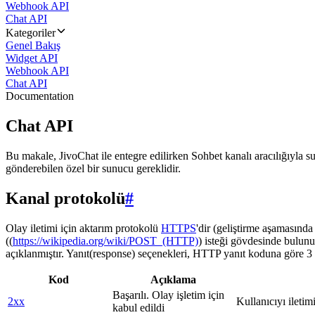
Webhook API
Chat API
Kategoriler
Genel Bakış
Widget API
Webhook API
Chat API
Documentation
Chat API
Bu makale, JivoChat ile entegre edilirken Sohbet kanalı aracılığıyla su
gönderebilen özel bir sunucu gereklidir.
Kanal protokolü
#
Olay iletimi için aktarım protokolü
HTTPS
'dir (geliştirme aşamasınd
((
https://wikipedia.org/wiki/POST_(HTTP)
) isteği gövdesinde bulunu
açıklanmıştır. Yanıt(response) seçenekleri, HTTP yanıt koduna göre 3 g
Kod
Açıklama
Başarılı. Olay işletim için
2xx
Kullanıcıyı iletim
kabul edildi