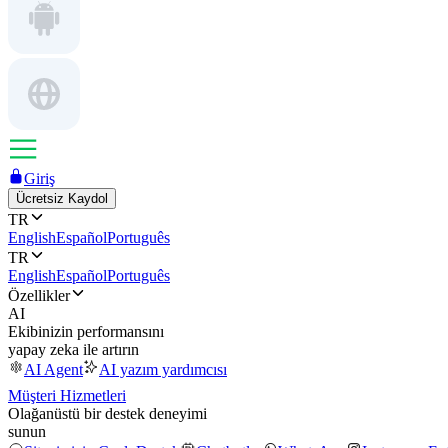
Giriş
Ücretsiz Kaydol
TR
English
Español
Português
TR
English
Español
Português
Özellikler
AI
Ekibinizin performansını
yapay zeka ile artırın
AI Agent
AI yazım yardımcısı
Müşteri Hizmetleri
Olağanüstü bir destek deneyimi
sunun