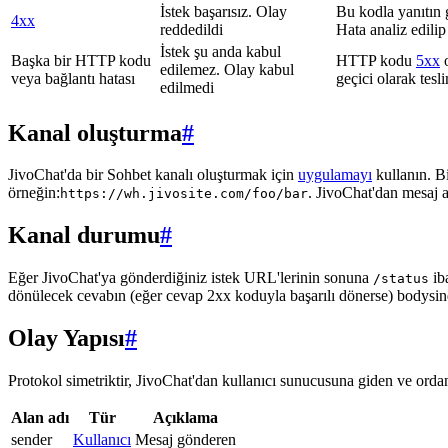
İstek başarısız. Olay
Bu kodla yanıtın 
4xx
reddedildi
Hata analiz edilip
İstek şu anda kabul
Başka bir HTTP kodu
HTTP kodu
5xx
o
edilemez. Olay kabul
veya bağlantı hatası
geçici olarak tes
edilmedi
Kanal oluşturma
#
JivoChat'da bir Sohbet kanalı oluşturmak için
uygulamayı
kullanın. B
örneğin:
. JivoChat'dan mesaj 
https://wh.jivosite.com/foo/bar
Kanal durumu
#
Eğer JivoChat'ya gönderdiğiniz istek URL'lerinin sonuna
ib
/status
dönülecek cevabın (eğer cevap 2xx koduyla başarılı dönerse) bodysi
Olay Yapısı
#
Protokol simetriktir, JivoChat'dan kullanıcı sunucusuna giden ve ordan 
Alan adı
Tür
Açıklama
sender
Kullanıcı
Mesaj gönderen