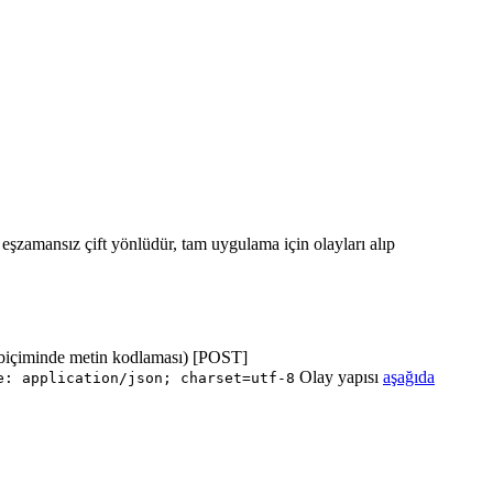
ı eşzamansız çift yönlüdür, tam uygulama için olayları alıp
biçiminde metin kodlaması) [POST]
Olay yapısı
aşağıda
e: application/json; charset=utf-8