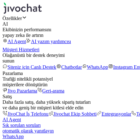
Özellikler
AI
Ekibinizin performansını
yapay zeka ile artırın
AI Agent
AI yazım yardımcısı
Müşteri Hizmetleri
Olağanüstü bir destek deneyimi
sunun
Siteniz için Canlı Destek
Chatbotlar
WhatsApp
Instagram En
Pazarlama
Trafiği nitelikli potansiyel
müşterilere dönüştürün
Jivo Pazarlama
Geri-arama
Satış
Daha fazla satış, daha yüksek sipariş tutarları
ve daha geniş bir müşteri kitlesi elde edin
JivoChat İş Telefonu
Jivochat Ekip Sohbeti
Entegrasyonlar
T
AI Agent
Sık sorulan soruları
otomatik olarak yanıtlayın
WhatsApp