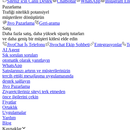
Siteniz için Canlı Destek
Chatbotlar
WhatsApp
Instagram En
Pazarlama
Trafiği nitelikli potansiyel
müşterilere dönüştürün
Jivo Pazarlama
Geri-arama
Satış
Daha fazla satış, daha yüksek sipariş tutarları
ve daha geniş bir müşteri kitlesi elde edin
JivoChat İş Telefonu
Jivochat Ekip Sohbeti
Entegrasyonlar
T
AI Agent
Sık sorulan soruları
otomatik olarak yanıtlayın
WhatsApp
Satışlarınızı artırın ve müşterilerinizin
tercih ettiği mesajlaşma uygulamasında
destek sağlayın
Jivo Pazarlama
Ziyaretçileriniz siteyi terk etmeden
önce ilgilerini çekin
Fiyatlar
Ortaklık
Uygulamalar
Yardım
Blog
Kaynaklar