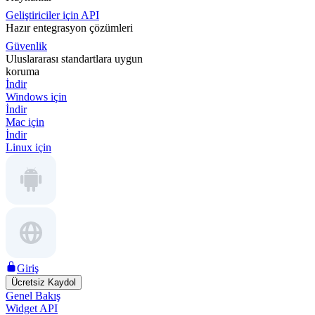
Geliştiriciler için API
Hazır entegrasyon çözümleri
Güvenlik
Uluslararası standartlara uygun
koruma
İndir
Windows için
İndir
Mac için
İndir
Linux için
Giriş
Ücretsiz Kaydol
Genel Bakış
Widget API