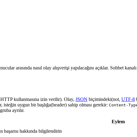
nucular arasında nasıl olay alışverişi yapılacağını açıklar. Sohbet kanal
a HTTP kullanmasına izin verilir). Olay,
JSON
biçimindeki(not,
UTF-8
r, isteğin uygun bir başlığa(header) sahip olması gerekir:
Content-Typ
ruba ayrılır.
Eylem
in başarısı hakkında bilgilendirin