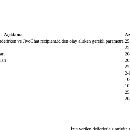
Açıklama
Az
nderirken ve JivoChat recipient.id'den olay alırken gerekli parametre
25
25
arı
20
ları
20
25
2-
10
10
25
20
İzin verilen değerlerle sınırlıdır