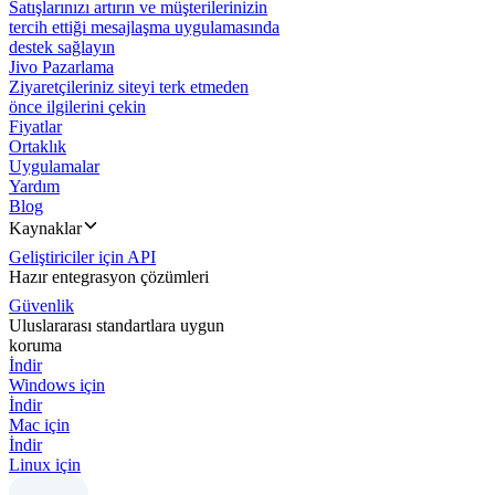
Satışlarınızı artırın ve müşterilerinizin
tercih ettiği mesajlaşma uygulamasında
destek sağlayın
Jivo Pazarlama
Ziyaretçileriniz siteyi terk etmeden
önce ilgilerini çekin
Fiyatlar
Ortaklık
Uygulamalar
Yardım
Blog
Kaynaklar
Geliştiriciler için API
Hazır entegrasyon çözümleri
Güvenlik
Uluslararası standartlara uygun
koruma
İndir
Windows için
İndir
Mac için
İndir
Linux için