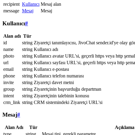
recipient
Kullanıcı
Mesaj alan
message
Mesaj
Mesaj
Kullanıcı
#
Alan adı
Tür
id
string
Ziyaretçi tanımlayıcısı, JivoChat sender.id'ye olay gö
name
string
Kullanıcı adı
photo
string
Kullanıcı avatar URL'si, geçerli https veya http şemal
url
string
Kullanıcı sayfası URL'si, geçerli https veya http şema
email
string
Kullanıcı e-postası
phone
string
Kullanıcı telefon numarası
invite
string
Ziyaretçi davet metni
group
string
Ziyaretçinin başvurduğu departman
intent
string
Ziyaretçinin talebinin konusu
crm_link
string
CRM sistemindeki Ziyaretçi URL'si
Mesaj
#
Alan Adı
Tür
Açıklama
type
string
Mesaj tipi, gerekli parametre