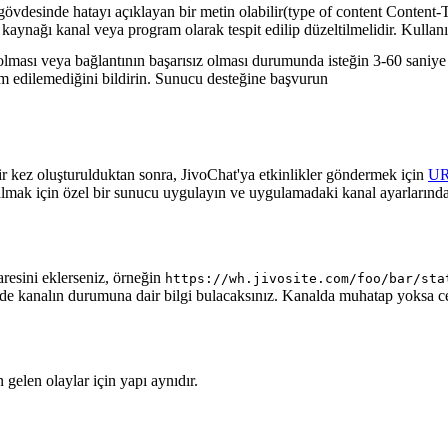
gövdesinde hatayı açıklayan bir metin olabilir(type of content Content-T
 kaynağı kanal veya program olarak tespit edilip düzeltilmelidir. Kullanı
lması veya bağlantının başarısız olması durumunda isteğin 3-60 saniye a
lim edilemediğini bildirin. Sunucu desteğine başvurun
ir kez oluşturulduktan sonra, JivoChat'ya etkinlikler göndermek için
U
almak için özel bir sunucu uygulayın ve uygulamadaki kanal ayarlarında
aresini eklerseniz, örneğin
https://wh.jivosite.com/foo/bar/sta
nde kanalın durumuna dair bilgi bulacaksınız. Kanalda muhatap yoksa 
gelen olaylar için yapı aynıdır.