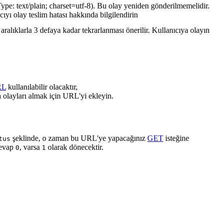
ype: text/plain; charset=utf-8). Bu olay yeniden gönderilmemelidir.
cıyı olay teslim hatası hakkında bilgilendirin
ralıklarla 3 defaya kadar tekrarlanması önerilir. Kullanıcıya olayın
RL
kullanılabilir olacaktır,
 olayları almak için URL'yi ekleyin.
şeklinde, o zaman bu URL'ye yapacağınız
GET
isteğine
tus
cevap
, varsa
olarak dönecektir.
0
1