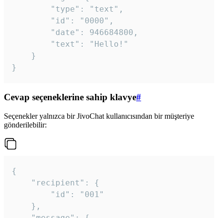
		"type": "text",

		"id": "0000",

		"date": 946684800,

		"text": "Hello!"

	}

}
Cevap seçeneklerine sahip klavye
#
Seçenekler yalnızca bir JivoChat kullanıcısından bir müşteriye
gönderilebilir:
{

	"recipient": {

		"id": "001"

	},

	"message": {
