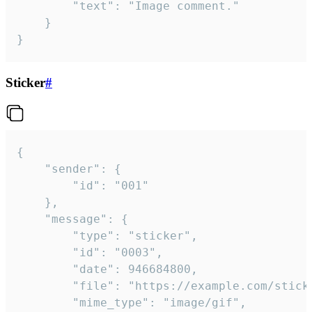
		"text": "Image comment."

	}

}
Sticker
#
{

	"sender": {

		"id": "001"

	},

	"message": {

		"type": "sticker",

		"id": "0003",

		"date": 946684800,

		"file": "https://example.com/sticker.gif",

		"mime_type": "image/gif",
