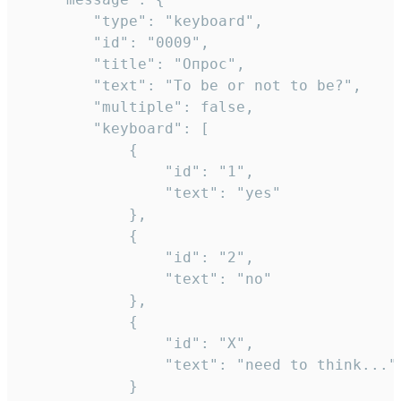
		"type": "keyboard",

		"id": "0009",

		"title": "Опрос",

		"text": "To be or not to be?",

		"multiple": false,

		"keyboard": [

			{

				"id": "1",

				"text": "yes"

			},

			{

				"id": "2",

				"text": "no"

			},

			{

				"id": "X",

				"text": "need to think..."

			}
