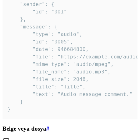
	"sender": {

		"id": "001"

	},

	"message": {

		"type": "audio",

		"id": "0005",

		"date": 946684800,

		"file": "https://example.com/audio.mp3",

		"mime_type": "audio/mpeg",

		"file_name": "audio.mp3",

		"file_size": 2048,

		"title": "Title",

		"text": "Audio message comment."

	}

}
Belge veya dosya
#