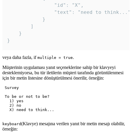
				"id": "X",

				"text": "need to think..."

			}

		]

	}

veya daha fazla, if
.
multiple = true
Müşterinin uygulaması yanıt seçeneklerine sahip bir klavyeyi
desteklemiyorsa, bu tür iletilerin müşteri tarafında görüntülenmesi
için bir metin listesine dönüştürülmesi önerilir, örneğin:
 Survey

 To be or not to be?

   1) yes

   2) no

   X) need to think...

(Klavye) mesajına verilen yanıt bir metin mesajı olabilir,
keyboard
örneğin: