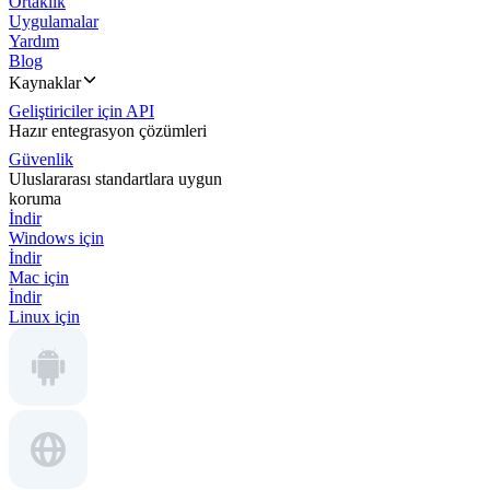
Ortaklık
Uygulamalar
Yardım
Blog
Kaynaklar
Geliştiriciler için API
Hazır entegrasyon çözümleri
Güvenlik
Uluslararası standartlara uygun
koruma
İndir
Windows için
İndir
Mac için
İndir
Linux için