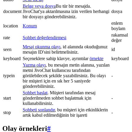
Belge veya dosya
Bu tür bir mesajda.
document
JivoChat'ya aktarılmasına izin verilen herhangi
dosya
bir dosyayı gönderebilirsiniz.
enlem
location
Konum
boylam
rakamsal
rate
Sohbet değerlendirmesi
değer
Mesaj okunma olayı
, id alanında okuduğunuz
seen
id
mesajın ID'sini belirtmelisiniz.
keyboard
Seçeneklere sahip klavye, ayrıntılar
örnekte
keyboard
Yazma olayı
, bu mesajın metin alanına, yazılan
metni JivoChat kullanıcısı tarafından
typein
görülebilecek şekilde yazabilirsiniz. Bu olayı
-
bir müşteri için en sık her 5 saniyede
gönderebilirsiniz.
Sohbet başlat
. Müşteri tarafından mesaj
start
gönderilmeden sohbet başlatmak için
-
kullanabilirsiniz.
Sohbeti sonlandır
, bu müşteri için etkinliklerin
stop
-
artık kabul edilmediğinin bir işareti
Olay örnekleri
#