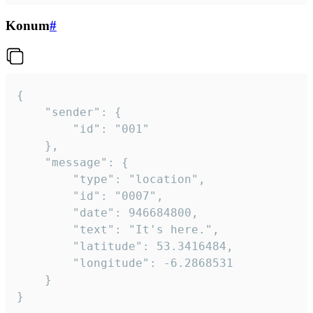
Konum
#
{

	"sender": {

		"id": "001"

	},

	"message": {

		"type": "location",

		"id": "0007",

		"date": 946684800,

		"text": "It's here.",

		"latitude": 53.3416484,

		"longitude": -6.2868531

	}

}