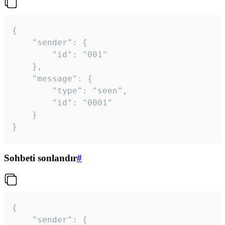
{

	"sender": {

		"id": "001"

	},

	"message": {

		"type": "seen",

		"id": "0001"

	}

}
Sohbeti sonlandır
#
{

	"sender": {
