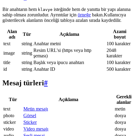
Bir anahtarın hem
isteğinde hem de yanıtta bir yapı alanına
klavye
sahip olması zorunludur. Ayrıntılar için
örneğe
bakın.Kullanıcıya
gösterilecek alanların önceliği tabloya azalan sırada kaydedilir.
Alan
Azami
Tür
Açıklama
adı
boyut
text
string
Anahtar metni
100 karakter
Resim URL'si (https veya http
2048
image
string
şeması)
karakter
title
string
Başlık veya ipucu anahtarı
100 karakter
id
string
Anahtar ID
500 karakter
Mesaj türleri
#
Gerekli
Tür
Açıklama
alanlar
text
Metin mesajı
metin
photo
Görsel
dosya
sticker
Sticker
dosya
video
Video mesajı
dosya
audio
Sesli mesaj
dosya