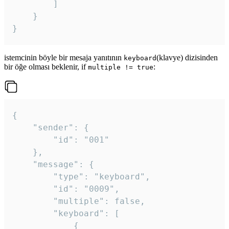
		]

	}

}
istemcinin böyle bir mesaja yanıtının
(klavye) dizisinden
keyboard
bir öğe olması beklenir, if
:
multiple != true
{

	"sender": {

		"id": "001"

	},

	"message": {

		"type": "keyboard",

		"id": "0009",

		"multiple": false,

		"keyboard": [

			{
