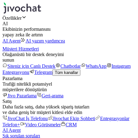
Özellikler
AI
Ekibinizin performansını
yapay zeka ile artırın
AI Agent
AI yazım yardımcısı
Müşteri Hizmetleri
Olağanüstü bir destek deneyimi
sunun
Siteniz için Canlı Destek
Chatbotlar
WhatsApp
Instagram
Entegrasyonu
Telegram
Tüm kanallar
Pazarlama
Trafiği nitelikli potansiyel
müşterilere dönüştürün
Jivo Pazarlama
Geri-arama
Satış
Daha fazla satış, daha yüksek sipariş tutarları
ve daha geniş bir müşteri kitlesi elde edin
JivoChat İş Telefonu
Jivochat Ekip Sohbeti
Entegrasyonlar
Telefon+
Video Görüşmeler
CRM
AI Agent
Sık sorulan soruları