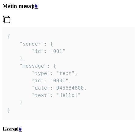
Metin mesajı
#
{

	"sender": {

		"id": "001"

	},

	"message": {

		"type": "text",

		"id": "0001",

		"date": 946684800,

		"text": "Hello!"

	}

}
Görsel
#