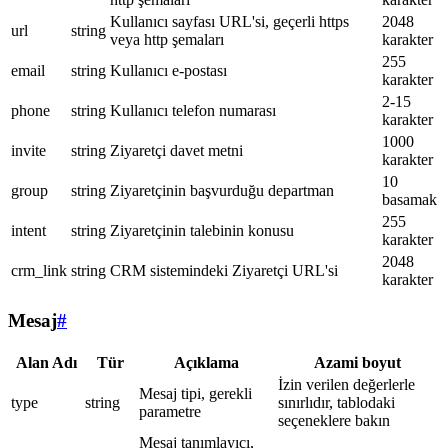
Kullanıcı sayfası URL'si, geçerli https
2048
url
string
veya http şemaları
karakter
255
email
string
Kullanıcı e-postası
karakter
2-15
phone
string
Kullanıcı telefon numarası
karakter
1000
invite
string
Ziyaretçi davet metni
karakter
10
group
string
Ziyaretçinin başvurduğu departman
basamak
255
intent
string
Ziyaretçinin talebinin konusu
karakter
2048
crm_link
string
CRM sistemindeki Ziyaretçi URL'si
karakter
Mesaj
#
Alan Adı
Tür
Açıklama
Azami boyut
İzin verilen değerlerle
Mesaj tipi, gerekli
type
string
sınırlıdır, tablodaki
parametre
seçeneklere bakın
Mesaj tanımlayıcı,