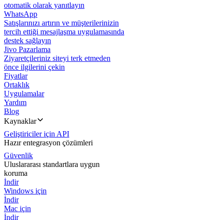
otomatik olarak yanıtlayın
WhatsApp
Satışlarınızı artırın ve müşterilerinizin
tercih ettiği mesajlaşma uygulamasında
destek sağlayın
Jivo Pazarlama
Ziyaretçileriniz siteyi terk etmeden
önce ilgilerini çekin
Fiyatlar
Ortaklık
Uygulamalar
Yardım
Blog
Kaynaklar
Geliştiriciler için API
Hazır entegrasyon çözümleri
Güvenlik
Uluslararası standartlara uygun
koruma
İndir
Windows için
İndir
Mac için
İndir