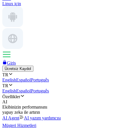
Linux için
Giriş
Ücretsiz Kaydol
TR
English
Español
Português
TR
English
Español
Português
Özellikler
AI
Ekibinizin performansını
yapay zeka ile artırın
AI Agent
AI yazım yardımcısı
Müşteri Hizmetleri