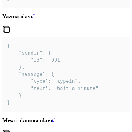
Yazma olayı
#
{

	"sender": {

		"id": "001"

	},

	"message": {

		"type": "typein",

		"text": "Wait a minute"

	}

}
Mesaj okunma olayı
#