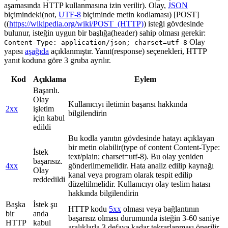
aşamasında HTTP kullanmasına izin verilir). Olay,
JSON
biçimindeki(not,
UTF-8
biçiminde metin kodlaması) [POST]
((
https://wikipedia.org/wiki/POST_(HTTP)
) isteği gövdesinde
bulunur, isteğin uygun bir başlığa(header) sahip olması gerekir:
Olay
Content-Type: application/json; charset=utf-8
yapısı
aşağıda
açıklanmıştır. Yanıt(response) seçenekleri, HTTP
yanıt koduna göre 3 gruba ayrılır.
Kod
Açıklama
Eylem
Başarılı.
Olay
Kullanıcıyı iletimin başarısı hakkında
2xx
işletim
bilgilendirin
için kabul
edildi
Bu kodla yanıtın gövdesinde hatayı açıklayan
bir metin olabilir(type of content Content-Type:
İstek
text/plain; charset=utf-8). Bu olay yeniden
başarısız.
4xx
gönderilmemelidir. Hata analiz edilip kaynağı
Olay
kanal veya program olarak tespit edilip
reddedildi
düzeltilmelidir. Kullanıcıyı olay teslim hatası
hakkında bilgilendirin
Başka
İstek şu
HTTP kodu
5xx
olması veya bağlantının
bir
anda
başarısız olması durumunda isteğin 3-60 saniye
HTTP
kabul
aralıklarla 3 defaya kadar tekrarlanması önerilir.