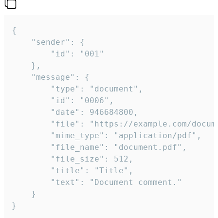
{

	"sender": {

		"id": "001"

	},

	"message": {

		"type": "document",

		"id": "0006",

		"date": 946684800,

		"file": "https://example.com/document.pdf",

		"mime_type": "application/pdf",

		"file_name": "document.pdf",

		"file_size": 512,

		"title": "Title",

		"text": "Document comment."

	}

}