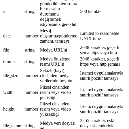
gönderildikten sonra
bir mesajın
id
string
500 karakter
durumunu
değiştirmek
istiyorsanız gereklidir
Mesaj
Limited to reasonable
date
number
oluşturma/gönderme
UNIX time
zamanı, tamsayı
2048 karakter, geçerli
file
string
Medya URL'si
şema https veya http
Medya önizleme
2048 karakter, geçerli
thumb
string
resmi URL'si
https veya http şeması
Sekizli (bayt)
İstemci uygulamalarıyla
file_size
number
cinsinden medya
sınırlı pozitif tamsayı
verilerinin boyutu
Piksel cinsinden
İstemci uygulamalarıyla
width
number
resim veya video
sınırlı pozitif tamsayı
genişliği
Piksel cinsinden
İstemci uygulamalarıyla
height
number
resim veya video
sınırlı pozitif tamsayı
yüksekliği
2255 karakter, eski
Medya veri dosyası
file_name
string
dosya sistemleriyle
adı