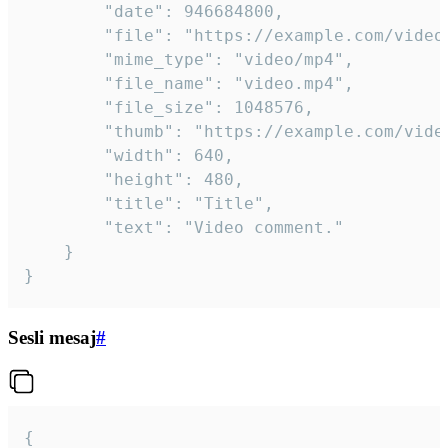
		"date": 946684800,

		"file": "https://example.com/video.mp4",

		"mime_type": "video/mp4",

		"file_name": "video.mp4",

		"file_size": 1048576,

		"thumb": "https://example.com/video_thumb.png",

		"width": 640,

		"height": 480,

		"title": "Title",

		"text": "Video comment."

	}

}
Sesli mesaj
#
{
