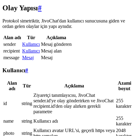
Olay Yapısı
#
Protokol simetriktir, JivoChat'dan kullanıcı sunucusuna giden ve
ordan gelen olaylar için yapı aynıdır.
Alan adı
Tür
Açıklama
sender
Kullanıcı
Mesaj gönderen
recipient
Kullanıcı
Mesaj alan
message
Mesaj
Mesaj
Kullanıcı
#
Alan
Azami
Tür
Açıklama
adı
boyut
Ziyaretçi tanımlayıcısı, JivoChat
sender.id'ye olay gönderirken ve JivoChat
255
id
string
recipient.id'den olay alırken gerekli
karakter
parametre
255
name
string
Kullanıcı adı
karakter
Kullanıcı avatar URL'si, geçerli https veya
2048
photo
string
http şemaları
karakter