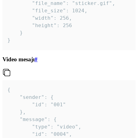
		"file_name": "sticker.gif",

		"file_size": 1024,

		"width": 256,

		"height": 256

	}

}
Video mesajı
#
{

	"sender": {

		"id": "001"

	},

	"message": {

		"type": "video",

		"id": "0004",
