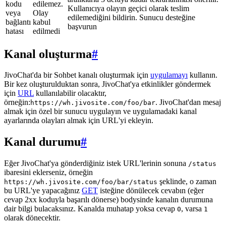
kodu
edilemez.
Kullanıcıya olayın geçici olarak teslim
veya
Olay
edilemediğini bildirin. Sunucu desteğine
bağlantı
kabul
başvurun
hatası
edilmedi
Kanal oluşturma
#
JivoChat'da bir Sohbet kanalı oluşturmak için
uygulamayı
kullanın.
Bir kez oluşturulduktan sonra, JivoChat'ya etkinlikler göndermek
için
URL
kullanılabilir olacaktır,
örneğin:
. JivoChat'dan mesaj
https://wh.jivosite.com/foo/bar
almak için özel bir sunucu uygulayın ve uygulamadaki kanal
ayarlarında olayları almak için URL'yi ekleyin.
Kanal durumu
#
Eğer JivoChat'ya gönderdiğiniz istek URL'lerinin sonuna
/status
ibaresini eklerseniz, örneğin
şeklinde, o zaman
https://wh.jivosite.com/foo/bar/status
bu URL'ye yapacağınız
GET
isteğine dönülecek cevabın (eğer
cevap 2xx koduyla başarılı dönerse) bodysinde kanalın durumuna
dair bilgi bulacaksınız. Kanalda muhatap yoksa cevap
, varsa
0
1
olarak dönecektir.