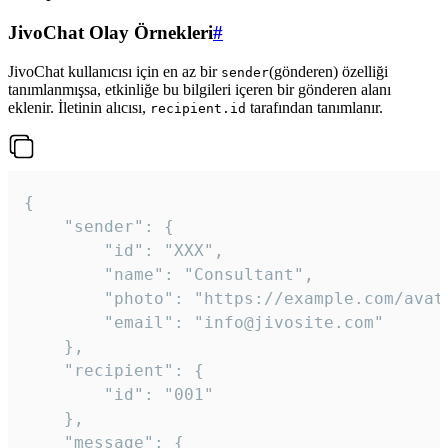
JivoChat Olay Örnekleri
#
JivoChat kullanıcısı için en az bir
(gönderen) özelliği
sender
tanımlanmışsa, etkinliğe bu bilgileri içeren bir gönderen alanı
eklenir. İletinin alıcısı,
tarafından tanımlanır.
recipient.id
{

	"sender": {

		"id": "XXX",

		"name": "Consultant",

		"photo": "https://example.com/avatar.png",

		"email": "info@jivosite.com"

	},

	"recipient": {

		"id": "001"

	},

	"message": {
