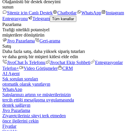
Olağanüstü bir destek deneyimi
sunun
Siteniz için Canlı Destek
Chatbotlar
WhatsApp
Instagram
Entegrasyonu
Telegram
Tüm kanallar
Pazarlama
Trafiği nitelikli potansiyel
müşterilere dönüştürün
Jivo Pazarlama
Geri-arama
Satış
Daha fazla satış, daha yüksek sipariş tutarları
ve daha geniş bir müşteri kitlesi elde edin
JivoChat İş Telefonu
Jivochat Ekip Sohbeti
Entegrasyonlar
Telefon+
Video Görüşmeler
CRM
AI Agent
Sık sorulan soruları
otomatik olarak yanıtlayın
WhatsApp
Satışlarınızı artırın ve müşterilerinizin
tercih ettiği mesajlaşma uygulamasında
destek sağlayın
Jivo Pazarlama
Ziyaretçileriniz siteyi terk etmeden
önce ilgilerini çekin
Fiyatlar