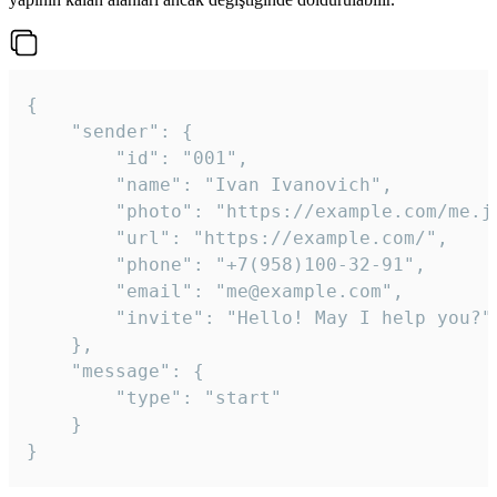
{

	"sender": {

		"id": "001",

		"name": "Ivan Ivanovich",

		"photo": "https://example.com/me.jpg",

		"url": "https://example.com/",

		"phone": "+7(958)100-32-91",

		"email": "me@example.com",

		"invite": "Hello! May I help you?"

	},

	"message": {

		"type": "start"

	}

}