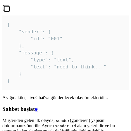
{

	"sender": {

		"id": "001"

	},

	"message": {

		"type": "text",

		"text": "need to think..."

	}

Aşağıdakiler, JivoChat'ya gönderilecek olay örnekleridir..
Sohbet başlat
#
Müşteriden gelen ilk olayda,
(gönderen) yapısını
sender
doldurmanız önerilir. Ayrıca
alanı yeterlidir ve bu
sender.id
yapının kalan alanları ancak değiştiğinde doldurulabilir.