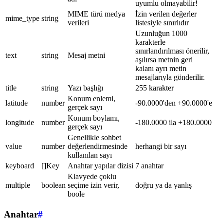
uyumlu olmayabilir!
MIME türü medya
İzin verilen değerler
mime_type
string
verileri
listesiyle sınırlıdır
Uzunluğun 1000
karakterle
sınırlandırılması önerilir,
text
string
Mesaj metni
aşılırsa metnin geri
kalanı ayrı metin
mesajlarıyla gönderilir.
title
string
Yazı başlığı
255 karakter
Konum enlemi,
latitude
number
-90.0000'den +90.0000'e
gerçek sayı
Konum boylamı,
longitude
number
-180.0000 ila +180.0000
gerçek sayı
Genellikle sohbet
value
number
değerlendirmesinde
herhangi bir sayı
kullanılan sayı
keyboard
[]Key
Anahtar yapılar dizisi
7 anahtar
Klavyede çoklu
multiple
boolean
seçime izin verir,
doğru ya da yanlış
boole
Anahtar
#