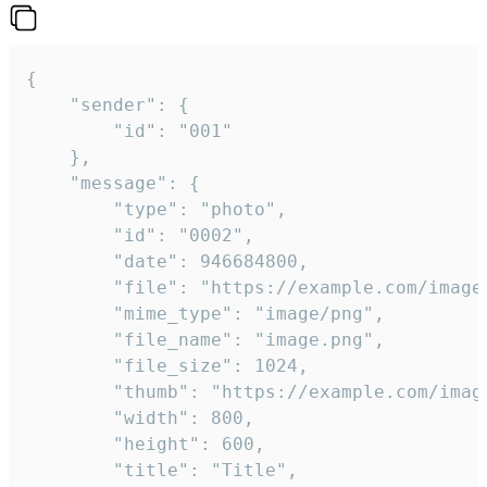
{

	"sender": {

		"id": "001"

	},

	"message": {

		"type": "photo",

		"id": "0002",

		"date": 946684800,

		"file": "https://example.com/image.png",

		"mime_type": "image/png",

		"file_name": "image.png",

		"file_size": 1024,

		"thumb": "https://example.com/image_thumb.png",

		"width": 800,

		"height": 600,

		"title": "Title",
