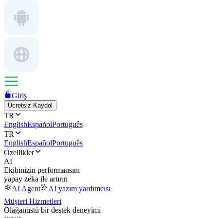
Giriş
Ücretsiz Kaydol
TR
English
Español
Português
TR
English
Español
Português
Özellikler
AI
Ekibinizin performansını
yapay zeka ile artırın
AI Agent
AI yazım yardımcısı
Müşteri Hizmetleri
Olağanüstü bir destek deneyimi