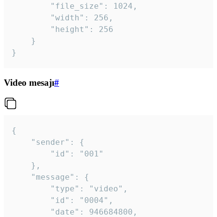
		"file_size": 1024,

		"width": 256,

		"height": 256

	}

}
Video mesajı
#
{

	"sender": {

		"id": "001"

	},

	"message": {

		"type": "video",

		"id": "0004",

		"date": 946684800,
