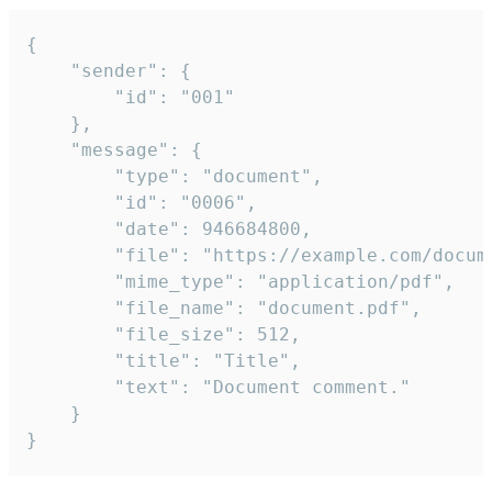
{

	"sender": {

		"id": "001"

	},

	"message": {

		"type": "document",

		"id": "0006",

		"date": 946684800,

		"file": "https://example.com/document.pdf",

		"mime_type": "application/pdf",

		"file_name": "document.pdf",

		"file_size": 512,

		"title": "Title",

		"text": "Document comment."

	}

}