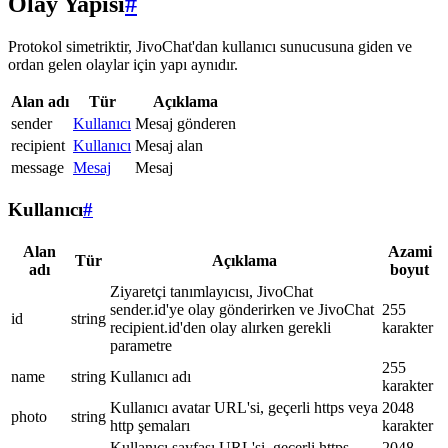
Olay Yapısı
#
Protokol simetriktir, JivoChat'dan kullanıcı sunucusuna giden ve
ordan gelen olaylar için yapı aynıdır.
Alan adı
Tür
Açıklama
sender
Kullanıcı
Mesaj gönderen
recipient
Kullanıcı
Mesaj alan
message
Mesaj
Mesaj
Kullanıcı
#
Alan
Azami
Tür
Açıklama
adı
boyut
Ziyaretçi tanımlayıcısı, JivoChat
sender.id'ye olay gönderirken ve JivoChat
255
id
string
recipient.id'den olay alırken gerekli
karakter
parametre
255
name
string
Kullanıcı adı
karakter
Kullanıcı avatar URL'si, geçerli https veya
2048
photo
string
http şemaları
karakter
Kullanıcı sayfası URL'si, geçerli https
2048