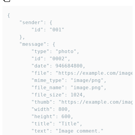
{

	"sender": {

		"id": "001"

	},

	"message": {

		"type": "photo",

		"id": "0002",

		"date": 946684800,

		"file": "https://example.com/image.png",

		"mime_type": "image/png",

		"file_name": "image.png",

		"file_size": 1024,

		"thumb": "https://example.com/image_thumb.png",

		"width": 800,

		"height": 600,

		"title": "Title",

		"text": "Image comment."
