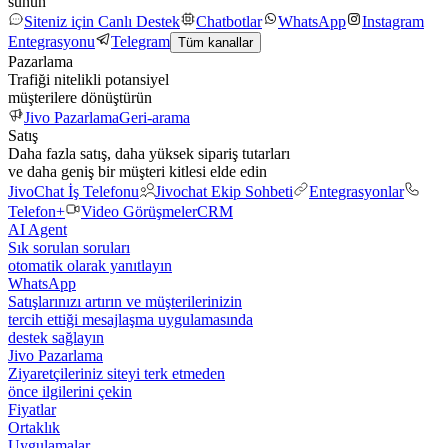
sunun
Siteniz için Canlı Destek
Chatbotlar
WhatsApp
Instagram
Entegrasyonu
Telegram
Tüm kanallar
Pazarlama
Trafiği nitelikli potansiyel
müşterilere dönüştürün
Jivo Pazarlama
Geri-arama
Satış
Daha fazla satış, daha yüksek sipariş tutarları
ve daha geniş bir müşteri kitlesi elde edin
JivoChat İş Telefonu
Jivochat Ekip Sohbeti
Entegrasyonlar
Telefon+
Video Görüşmeler
CRM
AI Agent
Sık sorulan soruları
otomatik olarak yanıtlayın
WhatsApp
Satışlarınızı artırın ve müşterilerinizin
tercih ettiği mesajlaşma uygulamasında
destek sağlayın
Jivo Pazarlama
Ziyaretçileriniz siteyi terk etmeden
önce ilgilerini çekin
Fiyatlar
Ortaklık
Uygulamalar