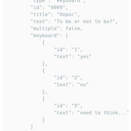
		"type": "keyboard",

		"id": "0009",

		"title": "Опрос",

		"text": "To be or not to be?",

		"multiple": false,

		"keyboard": [

			{

				"id": "1",

				"text": "yes"

			},

			{

				"id": "2",

				"text": "no"

			},

			{

				"id": "X",

				"text": "need to think..."

			}

		]
