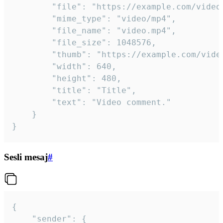
		"file": "https://example.com/video.mp4",

		"mime_type": "video/mp4",

		"file_name": "video.mp4",

		"file_size": 1048576,

		"thumb": "https://example.com/video_thumb.png",

		"width": 640,

		"height": 480,

		"title": "Title",

		"text": "Video comment."

	}

}
Sesli mesaj
#
{

	"sender": {
