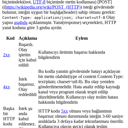
biçimindeki(not,
UTF-8
biçiminde metin kodlaması) [POST]
((
https://wikipedia.org/wiki/POST_(HTTP)
) isteği gövdesinde
bulunur, isteğin uygun bir başlığa(header) sahip olması gerekir:
Olay
Content-Type: application/json; charset=utf-8
yapısı
aşağıda
açıklanmıştır. Yanıt(response) seçenekleri, HTTP
yanıt koduna göre 3 gruba ayrılır.
Kod
Açıklama
Eylem
Başarılı.
Olay
Kullanıcıyı iletimin başarısı hakkında
2xx
işletim
bilgilendirin
için kabul
edildi
Bu kodla yanıtın gövdesinde hatayı açıklayan
bir metin olabilir(type of content Content-Type:
İstek
text/plain; charset=utf-8). Bu olay yeniden
başarısız.
4xx
gönderilmemelidir. Hata analiz edilip kaynağı
Olay
kanal veya program olarak tespit edilip
reddedildi
düzeltilmelidir. Kullanıcıyı olay teslim hatası
hakkında bilgilendirin
Başka
İstek şu
HTTP kodu
5xx
olması veya bağlantının
bir
anda
başarısız olması durumunda isteğin 3-60 saniye
HTTP
kabul
aralıklarla 3 defaya kadar tekrarlanması önerilir.
kodu
edilemez.
Kullanıcıya olayın geçici olarak teslim