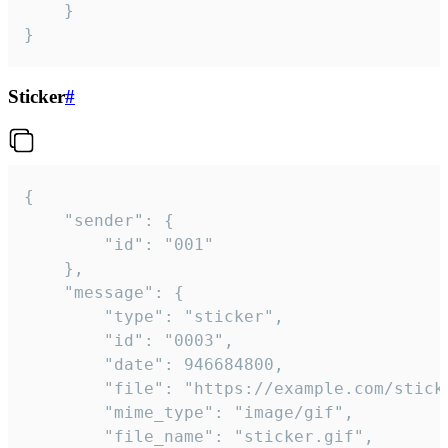
	}

}
Sticker
#
{

	"sender": {

		"id": "001"

	},

	"message": {

		"type": "sticker",

		"id": "0003",

		"date": 946684800,

		"file": "https://example.com/sticker.gif",

		"mime_type": "image/gif",

		"file_name": "sticker.gif",
