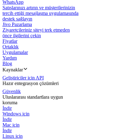
WhatsApp
Satışlarınızı artırın ve müşterilerinizin
tercih ettiği mesajlaşma uygulamasında
destek sağlayın
Jivo Pazarlama
Ziyaretçileriniz siteyi terk etmeden
önce ilgilerini çekin
Fiyatlar
Ortaklık
Uygulamalar
Yardım
Blog
Kaynaklar
Geliştiriciler için API
Hazır entegrasyon çözümleri
Güvenlik
Uluslararası standartlara uygun
koruma
İndir
Windows için
İndir
Mac için
İndir
Linux için