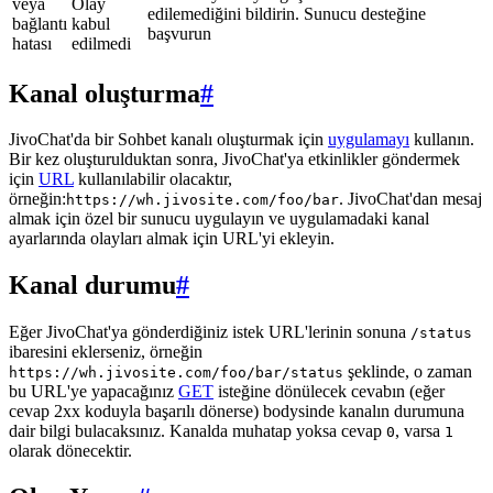
veya
Olay
edilemediğini bildirin. Sunucu desteğine
bağlantı
kabul
başvurun
hatası
edilmedi
Kanal oluşturma
#
JivoChat'da bir Sohbet kanalı oluşturmak için
uygulamayı
kullanın.
Bir kez oluşturulduktan sonra, JivoChat'ya etkinlikler göndermek
için
URL
kullanılabilir olacaktır,
örneğin:
. JivoChat'dan mesaj
https://wh.jivosite.com/foo/bar
almak için özel bir sunucu uygulayın ve uygulamadaki kanal
ayarlarında olayları almak için URL'yi ekleyin.
Kanal durumu
#
Eğer JivoChat'ya gönderdiğiniz istek URL'lerinin sonuna
/status
ibaresini eklerseniz, örneğin
şeklinde, o zaman
https://wh.jivosite.com/foo/bar/status
bu URL'ye yapacağınız
GET
isteğine dönülecek cevabın (eğer
cevap 2xx koduyla başarılı dönerse) bodysinde kanalın durumuna
dair bilgi bulacaksınız. Kanalda muhatap yoksa cevap
, varsa
0
1
olarak dönecektir.