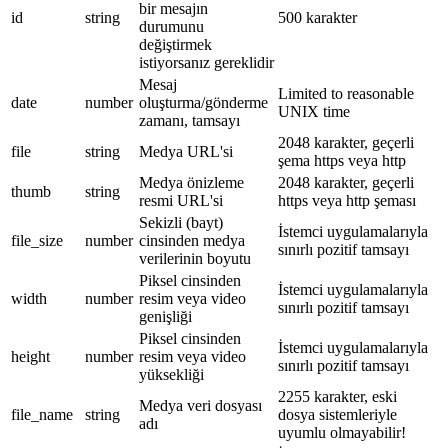
bir mesajın
id
string
500 karakter
durumunu
değiştirmek
istiyorsanız gereklidir
Mesaj
Limited to reasonable
date
number
oluşturma/gönderme
UNIX time
zamanı, tamsayı
2048 karakter, geçerli
file
string
Medya URL'si
şema https veya http
Medya önizleme
2048 karakter, geçerli
thumb
string
resmi URL'si
https veya http şeması
Sekizli (bayt)
İstemci uygulamalarıyla
file_size
number
cinsinden medya
sınırlı pozitif tamsayı
verilerinin boyutu
Piksel cinsinden
İstemci uygulamalarıyla
width
number
resim veya video
sınırlı pozitif tamsayı
genişliği
Piksel cinsinden
İstemci uygulamalarıyla
height
number
resim veya video
sınırlı pozitif tamsayı
yüksekliği
2255 karakter, eski
Medya veri dosyası
file_name
string
dosya sistemleriyle
adı
uyumlu olmayabilir!