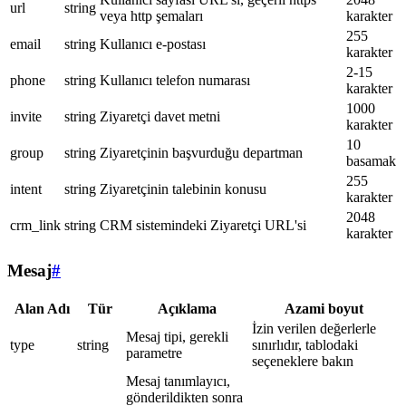
url
string
veya http şemaları
karakter
255
email
string
Kullanıcı e-postası
karakter
2-15
phone
string
Kullanıcı telefon numarası
karakter
1000
invite
string
Ziyaretçi davet metni
karakter
10
group
string
Ziyaretçinin başvurduğu departman
basamak
255
intent
string
Ziyaretçinin talebinin konusu
karakter
2048
crm_link
string
CRM sistemindeki Ziyaretçi URL'si
karakter
Mesaj
#
Alan Adı
Tür
Açıklama
Azami boyut
İzin verilen değerlerle
Mesaj tipi, gerekli
type
string
sınırlıdır, tablodaki
parametre
seçeneklere bakın
Mesaj tanımlayıcı,
gönderildikten sonra