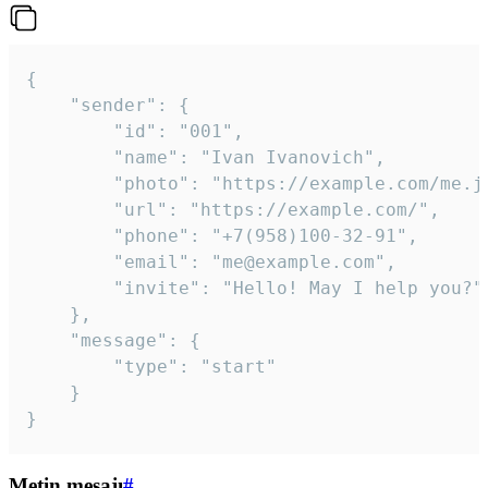
{

	"sender": {

		"id": "001",

		"name": "Ivan Ivanovich",

		"photo": "https://example.com/me.jpg",

		"url": "https://example.com/",

		"phone": "+7(958)100-32-91",

		"email": "me@example.com",

		"invite": "Hello! May I help you?"

	},

	"message": {

		"type": "start"

	}

}
Metin mesajı
#