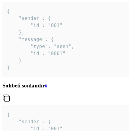
{

	"sender": {

		"id": "001"

	},

	"message": {

		"type": "seen",

		"id": "0001"

	}

}
Sohbeti sonlandır
#
{

	"sender": {

		"id": "001"
