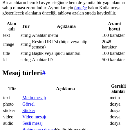
Bir anahtarın hem
isteğinde hem de yanıtta bir yapı alanına
klavye
sahip olması zorunludur. Ayrıntılar için
örneğe
bakın.Kullanıcıya
gösterilecek alanların önceliği tabloya azalan sırada kaydedilir.
Alan
Azami
Tür
Açıklama
adı
boyut
text
string
Anahtar metni
100 karakter
Resim URL'si (https veya http
2048
image
string
şeması)
karakter
title
string
Başlık veya ipucu anahtarı
100 karakter
id
string
Anahtar ID
500 karakter
Mesaj türleri
#
Gerekli
Tür
Açıklama
alanlar
text
Metin mesajı
metin
photo
Görsel
dosya
sticker
Sticker
dosya
video
Video mesajı
dosya
audio
Sesli mesaj
dosya
Belge veya dosya
Bu tür bir mesajda.