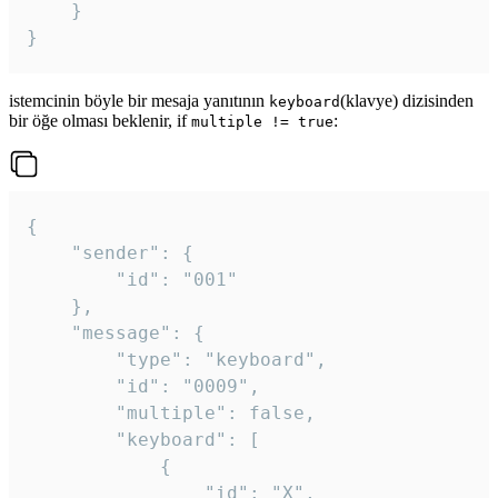
	}

}
istemcinin böyle bir mesaja yanıtının
(klavye) dizisinden
keyboard
bir öğe olması beklenir, if
:
multiple != true
{

	"sender": {

		"id": "001"

	},

	"message": {

		"type": "keyboard",

		"id": "0009",

		"multiple": false,

		"keyboard": [

			{

				"id": "X",
