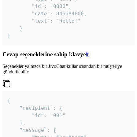
		"id": "0000",

		"date": 946684800,

		"text": "Hello!"

	}

}
Cevap seçeneklerine sahip klavye
#
Seçenekler yalnızca bir JivoChat kullanıcısından bir müşteriye
gönderilebilir:
{

	"recipient": {

		"id": "001"

	},

	"message": {
