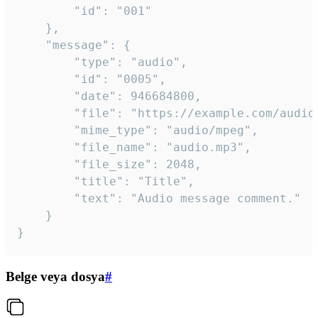
		"id": "001"

	},

	"message": {

		"type": "audio",

		"id": "0005",

		"date": 946684800,

		"file": "https://example.com/audio.mp3",

		"mime_type": "audio/mpeg",

		"file_name": "audio.mp3",

		"file_size": 2048,

		"title": "Title",

		"text": "Audio message comment."

	}

}
Belge veya dosya
#