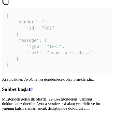
{

	"sender": {

		"id": "001"

	},

	"message": {

		"type": "text",

		"text": "need to think..."

	}

Aşağıdakiler, JivoChat'ya gönderilecek olay örnekleridir..
Sohbet başlat
#
Müşteriden gelen ilk olayda,
(gönderen) yapısını
sender
doldurmanız önerilir. Ayrıca
alanı yeterlidir ve bu
sender.id
yapının kalan alanları ancak değiştiğinde doldurulabilir.