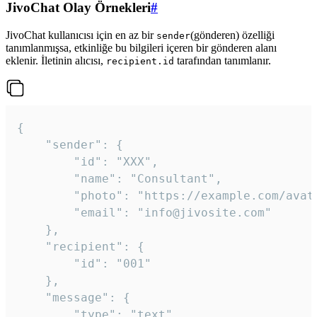
JivoChat Olay Örnekleri
#
JivoChat kullanıcısı için en az bir
(gönderen) özelliği
sender
tanımlanmışsa, etkinliğe bu bilgileri içeren bir gönderen alanı
eklenir. İletinin alıcısı,
tarafından tanımlanır.
recipient.id
{

	"sender": {

		"id": "XXX",

		"name": "Consultant",

		"photo": "https://example.com/avatar.png",

		"email": "info@jivosite.com"

	},

	"recipient": {

		"id": "001"

	},

	"message": {

		"type": "text",
