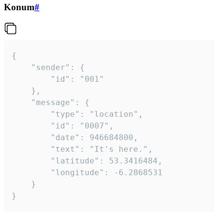
Konum
#
{

	"sender": {

		"id": "001"

	},

	"message": {

		"type": "location",

		"id": "0007",

		"date": 946684800,

		"text": "It's here.",

		"latitude": 53.3416484,

		"longitude": -6.2868531

	}

}