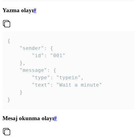
Yazma olayı
#
{

	"sender": {

		"id": "001"

	},

	"message": {

		"type": "typein",

		"text": "Wait a minute"

	}

}
Mesaj okunma olayı
#