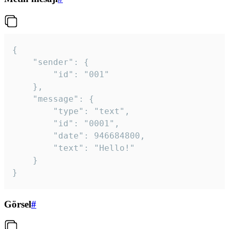
{

	"sender": {

		"id": "001"

	},

	"message": {

		"type": "text",

		"id": "0001",

		"date": 946684800,

		"text": "Hello!"

	}

}
Görsel
#