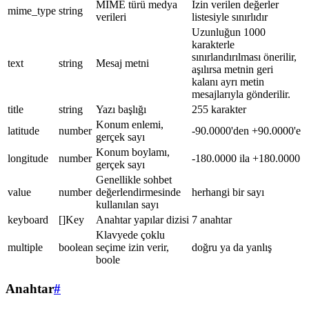
MIME türü medya
İzin verilen değerler
mime_type
string
verileri
listesiyle sınırlıdır
Uzunluğun 1000
karakterle
sınırlandırılması önerilir,
text
string
Mesaj metni
aşılırsa metnin geri
kalanı ayrı metin
mesajlarıyla gönderilir.
title
string
Yazı başlığı
255 karakter
Konum enlemi,
latitude
number
-90.0000'den +90.0000'e
gerçek sayı
Konum boylamı,
longitude
number
-180.0000 ila +180.0000
gerçek sayı
Genellikle sohbet
value
number
değerlendirmesinde
herhangi bir sayı
kullanılan sayı
keyboard
[]Key
Anahtar yapılar dizisi
7 anahtar
Klavyede çoklu
multiple
boolean
seçime izin verir,
doğru ya da yanlış
boole
Anahtar
#