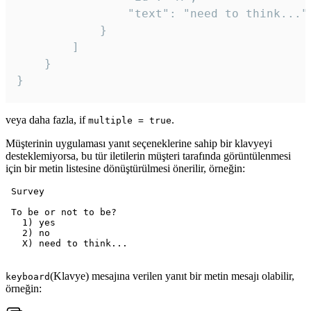
				"text": "need to think..."

			}

		]

	}

veya daha fazla, if
.
multiple = true
Müşterinin uygulaması yanıt seçeneklerine sahip bir klavyeyi
desteklemiyorsa, bu tür iletilerin müşteri tarafında görüntülenmesi
için bir metin listesine dönüştürülmesi önerilir, örneğin:
 Survey

 To be or not to be?

   1) yes

   2) no

   X) need to think...

(Klavye) mesajına verilen yanıt bir metin mesajı olabilir,
keyboard
örneğin: