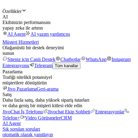
Özellikler
AI
Ekibinizin performansını
yapay zeka ile artırın
AI Agent
AI yazım yardımcısı
Müşteri Hizmetleri
Olağanüstü bir destek deneyimi
sunun
Siteniz için Canlı Destek
Chatbotlar
WhatsApp
Instagram
Entegrasyonu
Telegram
Tüm kanallar
Pazarlama
Trafiği nitelikli potansiyel
müşterilere dönüştürün
Jivo Pazarlama
Geri-arama
Satış
Daha fazla satış, daha yüksek sipariş tutarları
ve daha geniş bir müşteri kitlesi elde edin
JivoChat İş Telefonu
Jivochat Ekip Sohbeti
Entegrasyonlar
Telefon+
Video Görüşmeler
CRM
AI Agent
Sık sorulan soruları
otomatik olarak yanıtlayın