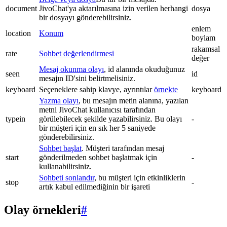
document
JivoChat'ya aktarılmasına izin verilen herhangi
dosya
bir dosyayı gönderebilirsiniz.
enlem
location
Konum
boylam
rakamsal
rate
Sohbet değerlendirmesi
değer
Mesaj okunma olayı
, id alanında okuduğunuz
seen
id
mesajın ID'sini belirtmelisiniz.
keyboard
Seçeneklere sahip klavye, ayrıntılar
örnekte
keyboard
Yazma olayı
, bu mesajın metin alanına, yazılan
metni JivoChat kullanıcısı tarafından
typein
görülebilecek şekilde yazabilirsiniz. Bu olayı
-
bir müşteri için en sık her 5 saniyede
gönderebilirsiniz.
Sohbet başlat
. Müşteri tarafından mesaj
start
gönderilmeden sohbet başlatmak için
-
kullanabilirsiniz.
Sohbeti sonlandır
, bu müşteri için etkinliklerin
stop
-
artık kabul edilmediğinin bir işareti
Olay örnekleri
#