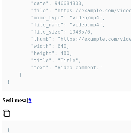
		"date": 946684800,

		"file": "https://example.com/video.mp4",

		"mime_type": "video/mp4",

		"file_name": "video.mp4",

		"file_size": 1048576,

		"thumb": "https://example.com/video_thumb.png",

		"width": 640,

		"height": 480,

		"title": "Title",

		"text": "Video comment."

	}

}
Sesli mesaj
#
{
