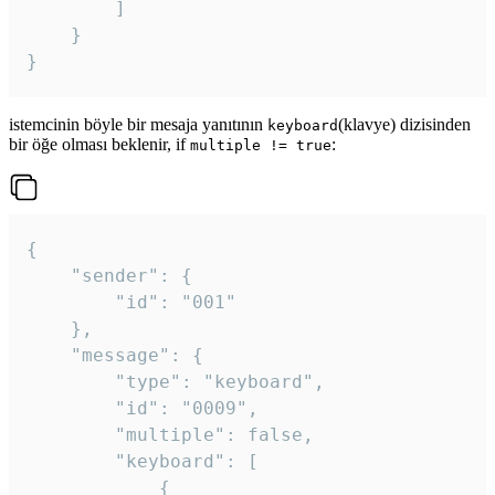
		]

	}

}
istemcinin böyle bir mesaja yanıtının
(klavye) dizisinden
keyboard
bir öğe olması beklenir, if
:
multiple != true
{

	"sender": {

		"id": "001"

	},

	"message": {

		"type": "keyboard",

		"id": "0009",

		"multiple": false,

		"keyboard": [

			{
