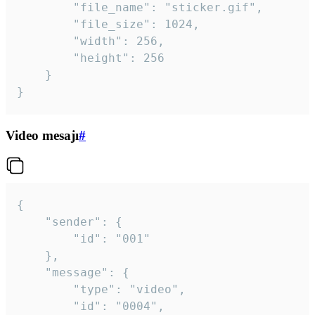
		"file_name": "sticker.gif",

		"file_size": 1024,

		"width": 256,

		"height": 256

	}

}
Video mesajı
#
{

	"sender": {

		"id": "001"

	},

	"message": {

		"type": "video",

		"id": "0004",
