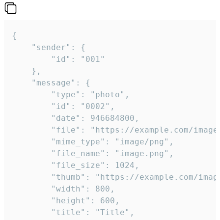
{

	"sender": {

		"id": "001"

	},

	"message": {

		"type": "photo",

		"id": "0002",

		"date": 946684800,

		"file": "https://example.com/image.png",

		"mime_type": "image/png",

		"file_name": "image.png",

		"file_size": 1024,

		"thumb": "https://example.com/image_thumb.png",

		"width": 800,

		"height": 600,

		"title": "Title",
