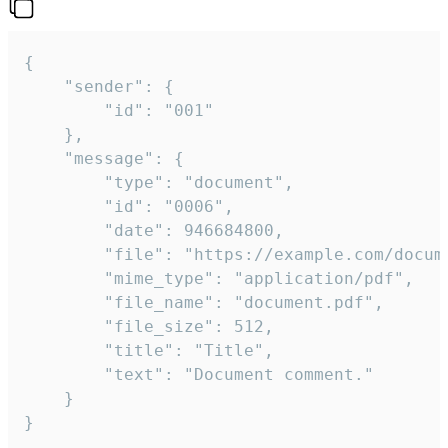
{

	"sender": {

		"id": "001"

	},

	"message": {

		"type": "document",

		"id": "0006",

		"date": 946684800,

		"file": "https://example.com/document.pdf",

		"mime_type": "application/pdf",

		"file_name": "document.pdf",

		"file_size": 512,

		"title": "Title",

		"text": "Document comment."

	}

}