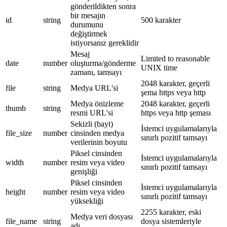
gönderildikten sonra
bir mesajın
id
string
500 karakter
durumunu
değiştirmek
istiyorsanız gereklidir
Mesaj
Limited to reasonable
date
number
oluşturma/gönderme
UNIX time
zamanı, tamsayı
2048 karakter, geçerli
file
string
Medya URL'si
şema https veya http
Medya önizleme
2048 karakter, geçerli
thumb
string
resmi URL'si
https veya http şeması
Sekizli (bayt)
İstemci uygulamalarıyla
file_size
number
cinsinden medya
sınırlı pozitif tamsayı
verilerinin boyutu
Piksel cinsinden
İstemci uygulamalarıyla
width
number
resim veya video
sınırlı pozitif tamsayı
genişliği
Piksel cinsinden
İstemci uygulamalarıyla
height
number
resim veya video
sınırlı pozitif tamsayı
yüksekliği
2255 karakter, eski
Medya veri dosyası
file_name
string
dosya sistemleriyle
adı