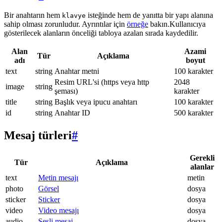
Bir anahtarın hem
isteğinde hem de yanıtta bir yapı alanına
klavye
sahip olması zorunludur. Ayrıntılar için
örneğe
bakın.Kullanıcıya
gösterilecek alanların önceliği tabloya azalan sırada kaydedilir.
Alan
Azami
Tür
Açıklama
adı
boyut
text
string
Anahtar metni
100 karakter
Resim URL'si (https veya http
2048
image
string
şeması)
karakter
title
string
Başlık veya ipucu anahtarı
100 karakter
id
string
Anahtar ID
500 karakter
Mesaj türleri
#
Gerekli
Tür
Açıklama
alanlar
text
Metin mesajı
metin
photo
Görsel
dosya
sticker
Sticker
dosya
video
Video mesajı
dosya
audio
Sesli mesaj
dosya