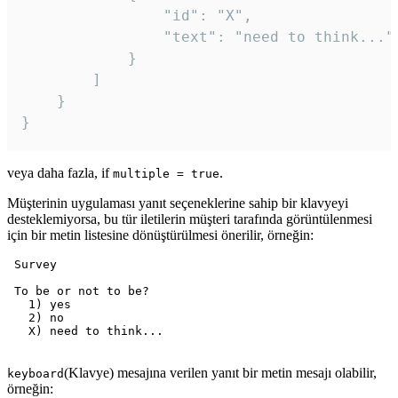
				"id": "X",

				"text": "need to think..."

			}

		]

	}

veya daha fazla, if
.
multiple = true
Müşterinin uygulaması yanıt seçeneklerine sahip bir klavyeyi
desteklemiyorsa, bu tür iletilerin müşteri tarafında görüntülenmesi
için bir metin listesine dönüştürülmesi önerilir, örneğin:
 Survey

 To be or not to be?

   1) yes

   2) no

   X) need to think...

(Klavye) mesajına verilen yanıt bir metin mesajı olabilir,
keyboard
örneğin: