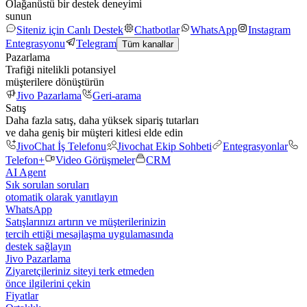
Olağanüstü bir destek deneyimi
sunun
Siteniz için Canlı Destek
Chatbotlar
WhatsApp
Instagram
Entegrasyonu
Telegram
Tüm kanallar
Pazarlama
Trafiği nitelikli potansiyel
müşterilere dönüştürün
Jivo Pazarlama
Geri-arama
Satış
Daha fazla satış, daha yüksek sipariş tutarları
ve daha geniş bir müşteri kitlesi elde edin
JivoChat İş Telefonu
Jivochat Ekip Sohbeti
Entegrasyonlar
Telefon+
Video Görüşmeler
CRM
AI Agent
Sık sorulan soruları
otomatik olarak yanıtlayın
WhatsApp
Satışlarınızı artırın ve müşterilerinizin
tercih ettiği mesajlaşma uygulamasında
destek sağlayın
Jivo Pazarlama
Ziyaretçileriniz siteyi terk etmeden
önce ilgilerini çekin
Fiyatlar