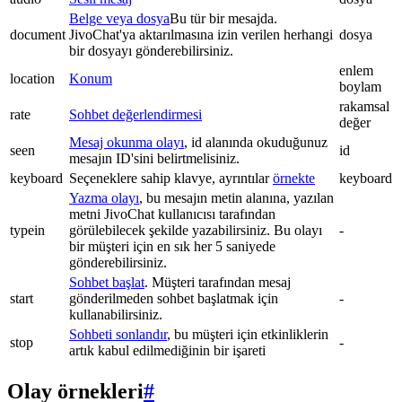
Belge veya dosya
Bu tür bir mesajda.
document
JivoChat'ya aktarılmasına izin verilen herhangi
dosya
bir dosyayı gönderebilirsiniz.
enlem
location
Konum
boylam
rakamsal
rate
Sohbet değerlendirmesi
değer
Mesaj okunma olayı
, id alanında okuduğunuz
seen
id
mesajın ID'sini belirtmelisiniz.
keyboard
Seçeneklere sahip klavye, ayrıntılar
örnekte
keyboard
Yazma olayı
, bu mesajın metin alanına, yazılan
metni JivoChat kullanıcısı tarafından
typein
görülebilecek şekilde yazabilirsiniz. Bu olayı
-
bir müşteri için en sık her 5 saniyede
gönderebilirsiniz.
Sohbet başlat
. Müşteri tarafından mesaj
start
gönderilmeden sohbet başlatmak için
-
kullanabilirsiniz.
Sohbeti sonlandır
, bu müşteri için etkinliklerin
stop
-
artık kabul edilmediğinin bir işareti
Olay örnekleri
#