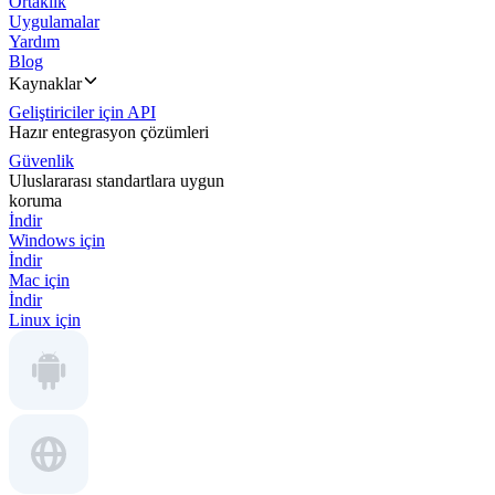
Ortaklık
Uygulamalar
Yardım
Blog
Kaynaklar
Geliştiriciler için API
Hazır entegrasyon çözümleri
Güvenlik
Uluslararası standartlara uygun
koruma
İndir
Windows için
İndir
Mac için
İndir
Linux için