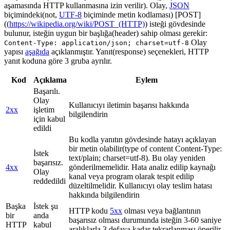
aşamasında HTTP kullanmasına izin verilir). Olay,
JSON
biçimindeki(not,
UTF-8
biçiminde metin kodlaması) [POST]
((
https://wikipedia.org/wiki/POST_(HTTP)
) isteği gövdesinde
bulunur, isteğin uygun bir başlığa(header) sahip olması gerekir:
Olay
Content-Type: application/json; charset=utf-8
yapısı
aşağıda
açıklanmıştır. Yanıt(response) seçenekleri, HTTP
yanıt koduna göre 3 gruba ayrılır.
Kod
Açıklama
Eylem
Başarılı.
Olay
Kullanıcıyı iletimin başarısı hakkında
2xx
işletim
bilgilendirin
için kabul
edildi
Bu kodla yanıtın gövdesinde hatayı açıklayan
bir metin olabilir(type of content Content-Type:
İstek
text/plain; charset=utf-8). Bu olay yeniden
başarısız.
4xx
gönderilmemelidir. Hata analiz edilip kaynağı
Olay
kanal veya program olarak tespit edilip
reddedildi
düzeltilmelidir. Kullanıcıyı olay teslim hatası
hakkında bilgilendirin
Başka
İstek şu
HTTP kodu
5xx
olması veya bağlantının
bir
anda
başarısız olması durumunda isteğin 3-60 saniye
HTTP
kabul
aralıklarla 3 defaya kadar tekrarlanması önerilir.