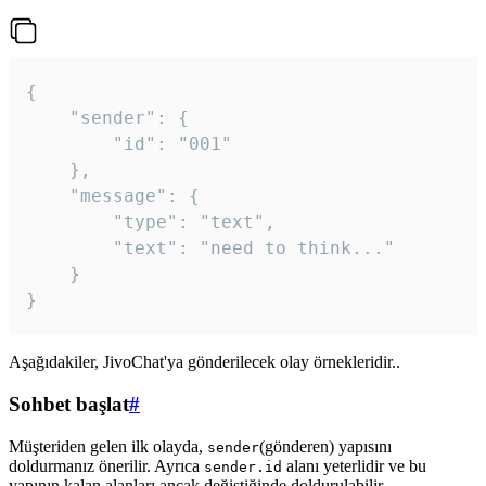
{

	"sender": {

		"id": "001"

	},

	"message": {

		"type": "text",

		"text": "need to think..."

	}

Aşağıdakiler, JivoChat'ya gönderilecek olay örnekleridir..
Sohbet başlat
#
Müşteriden gelen ilk olayda,
(gönderen) yapısını
sender
doldurmanız önerilir. Ayrıca
alanı yeterlidir ve bu
sender.id
yapının kalan alanları ancak değiştiğinde doldurulabilir.