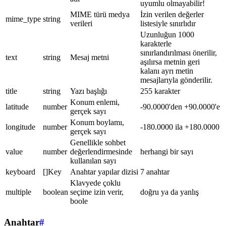
uyumlu olmayabilir!
MIME türü medya
İzin verilen değerler
mime_type
string
verileri
listesiyle sınırlıdır
Uzunluğun 1000
karakterle
sınırlandırılması önerilir,
text
string
Mesaj metni
aşılırsa metnin geri
kalanı ayrı metin
mesajlarıyla gönderilir.
title
string
Yazı başlığı
255 karakter
Konum enlemi,
latitude
number
-90.0000'den +90.0000'e
gerçek sayı
Konum boylamı,
longitude
number
-180.0000 ila +180.0000
gerçek sayı
Genellikle sohbet
value
number
değerlendirmesinde
herhangi bir sayı
kullanılan sayı
keyboard
[]Key
Anahtar yapılar dizisi
7 anahtar
Klavyede çoklu
multiple
boolean
seçime izin verir,
doğru ya da yanlış
boole
Anahtar
#