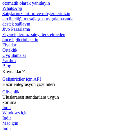
otomatik olarak yanıtlayın
WhatsApp
Satışlarınızı artırın ve müşterilerinizin
tercih ettiği mesajlaşma uygulamasında
destek sağlayın
Jivo Pazarlama
Ziyaretçileriniz siteyi terk etmeden
önce ilgilerini çekin
Fiyatlar
Ortaklık
Uygulamalar
Yardım
Blog
Kaynaklar
Geliştiriciler için API
Hazır entegrasyon çözümleri
Güvenlik
Uluslararası standartlara uygun
koruma
İndir
Windows için
İndir
Mac için
İndir