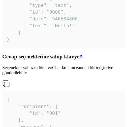
		"type": "text",

		"id": "0000",

		"date": 946684800,

		"text": "Hello!"

	}

}
Cevap seçeneklerine sahip klavye
#
Seçenekler yalnızca bir JivoChat kullanıcısından bir müşteriye
gönderilebilir:
{

	"recipient": {

		"id": "001"

	},

	"message": {
