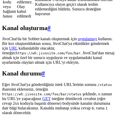
kodu
edilemez.
Kullanıcıya olayın geçici olarak teslim
veya
Olay
edilemediğini bildirin. Sunucu desteğine
bağlantı
kabul
başvurun
hatası
edilmedi
Kanal oluşturma
#
JivoChat'da bir Sohbet kanalı oluşturmak için
uygulamayı
kullanın.
Bir kez oluşturulduktan sonra, JivoChat'ya etkinlikler göndermek
için
URL
kullanılabilir olacaktır,
örneğin:
. JivoChat'dan mesaj
https://wh.jivosite.com/foo/bar
almak için özel bir sunucu uygulayın ve uygulamadaki kanal
ayarlarında olayları almak için URL'yi ekleyin.
Kanal durumu
#
Eğer JivoChat'ya gönderdiğiniz istek URL'lerinin sonuna
/status
ibaresini eklerseniz, örneğin
şeklinde, o zaman
https://wh.jivosite.com/foo/bar/status
bu URL'ye yapacağınız
GET
isteğine dönülecek cevabın (eğer
cevap 2xx koduyla başarılı dönerse) bodysinde kanalın durumuna
dair bilgi bulacaksınız. Kanalda muhatap yoksa cevap
, varsa
0
1
olarak dönecektir.