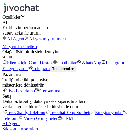
Özellikler
AI
Ekibinizin performansını
yapay zeka ile artırın
AI Agent
AI yazım yardımcısı
Müşteri Hizmetleri
Olağanüstü bir destek deneyimi
sunun
Siteniz için Canlı Destek
Chatbotlar
WhatsApp
Instagram
Entegrasyonu
Telegram
Tüm kanallar
Pazarlama
Trafiği nitelikli potansiyel
müşterilere dönüştürün
Jivo Pazarlama
Geri-arama
Satış
Daha fazla satış, daha yüksek sipariş tutarları
ve daha geniş bir müşteri kitlesi elde edin
JivoChat İş Telefonu
Jivochat Ekip Sohbeti
Entegrasyonlar
Telefon+
Video Görüşmeler
CRM
AI Agent
Sık sorulan soruları