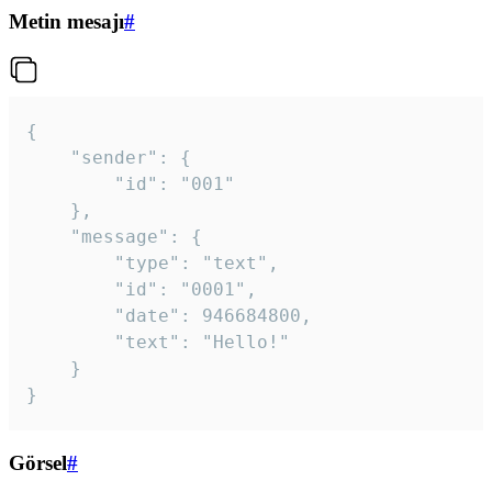
Metin mesajı
#
{

	"sender": {

		"id": "001"

	},

	"message": {

		"type": "text",

		"id": "0001",

		"date": 946684800,

		"text": "Hello!"

	}

}
Görsel
#