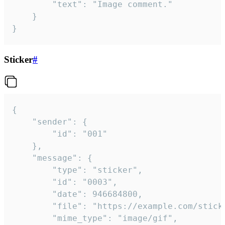
		"text": "Image comment."

	}

}
Sticker
#
{

	"sender": {

		"id": "001"

	},

	"message": {

		"type": "sticker",

		"id": "0003",

		"date": 946684800,

		"file": "https://example.com/sticker.gif",

		"mime_type": "image/gif",
