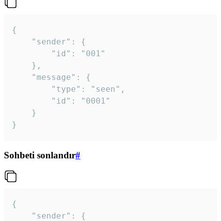
{

	"sender": {

		"id": "001"

	},

	"message": {

		"type": "seen",

		"id": "0001"

	}

}
Sohbeti sonlandır
#
{

	"sender": {
