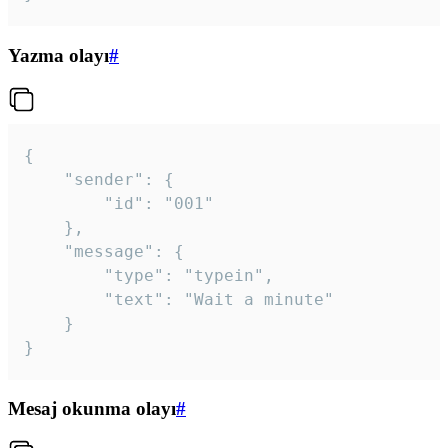
Yazma olayı
#
{

	"sender": {

		"id": "001"

	},

	"message": {

		"type": "typein",

		"text": "Wait a minute"

	}

}
Mesaj okunma olayı
#