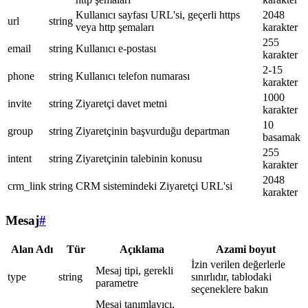
Kullanıcı sayfası URL'si, geçerli https
2048
url
string
veya http şemaları
karakter
255
email
string
Kullanıcı e-postası
karakter
2-15
phone
string
Kullanıcı telefon numarası
karakter
1000
invite
string
Ziyaretçi davet metni
karakter
10
group
string
Ziyaretçinin başvurduğu departman
basamak
255
intent
string
Ziyaretçinin talebinin konusu
karakter
2048
crm_link
string
CRM sistemindeki Ziyaretçi URL'si
karakter
Mesaj
#
Alan Adı
Tür
Açıklama
Azami boyut
İzin verilen değerlerle
Mesaj tipi, gerekli
type
string
sınırlıdır, tablodaki
parametre
seçeneklere bakın
Mesaj tanımlayıcı,