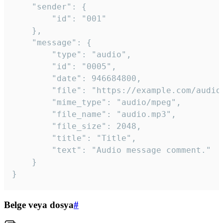
	"sender": {

		"id": "001"

	},

	"message": {

		"type": "audio",

		"id": "0005",

		"date": 946684800,

		"file": "https://example.com/audio.mp3",

		"mime_type": "audio/mpeg",

		"file_name": "audio.mp3",

		"file_size": 2048,

		"title": "Title",

		"text": "Audio message comment."

	}

}
Belge veya dosya
#