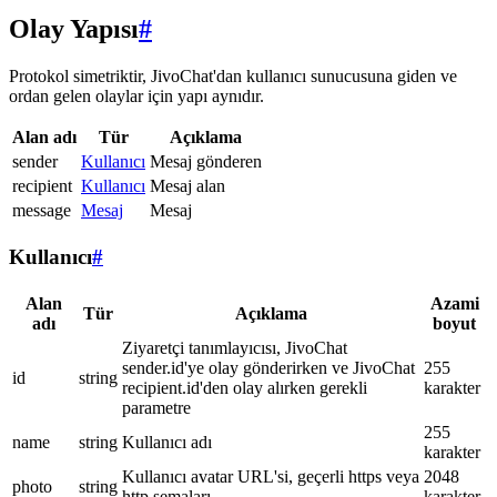
Olay Yapısı
#
Protokol simetriktir, JivoChat'dan kullanıcı sunucusuna giden ve
ordan gelen olaylar için yapı aynıdır.
Alan adı
Tür
Açıklama
sender
Kullanıcı
Mesaj gönderen
recipient
Kullanıcı
Mesaj alan
message
Mesaj
Mesaj
Kullanıcı
#
Alan
Azami
Tür
Açıklama
adı
boyut
Ziyaretçi tanımlayıcısı, JivoChat
sender.id'ye olay gönderirken ve JivoChat
255
id
string
recipient.id'den olay alırken gerekli
karakter
parametre
255
name
string
Kullanıcı adı
karakter
Kullanıcı avatar URL'si, geçerli https veya
2048
photo
string
http şemaları
karakter