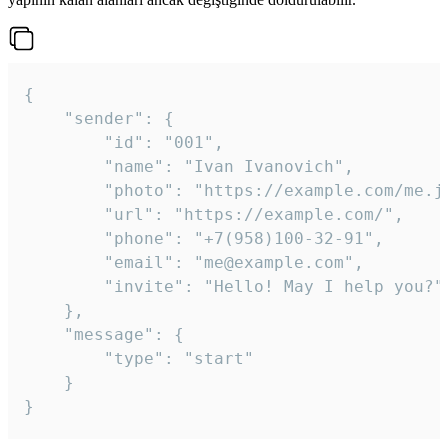
{

	"sender": {

		"id": "001",

		"name": "Ivan Ivanovich",

		"photo": "https://example.com/me.jpg",

		"url": "https://example.com/",

		"phone": "+7(958)100-32-91",

		"email": "me@example.com",

		"invite": "Hello! May I help you?"

	},

	"message": {

		"type": "start"

	}

}