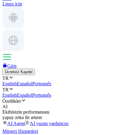
Linux için
Giriş
Ücretsiz Kaydol
TR
English
Español
Português
TR
English
Español
Português
Özellikler
AI
Ekibinizin performansını
yapay zeka ile artırın
AI Agent
AI yazım yardımcısı
Müşteri Hizmetleri