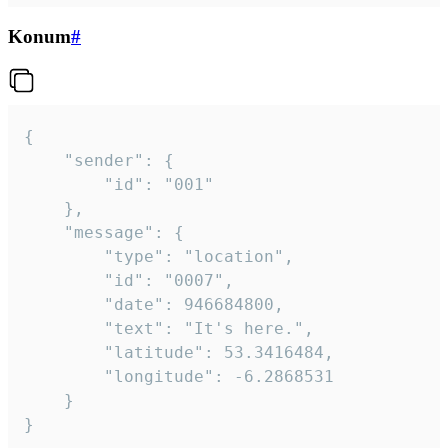
Konum
#
{

	"sender": {

		"id": "001"

	},

	"message": {

		"type": "location",

		"id": "0007",

		"date": 946684800,

		"text": "It's here.",

		"latitude": 53.3416484,

		"longitude": -6.2868531

	}

}