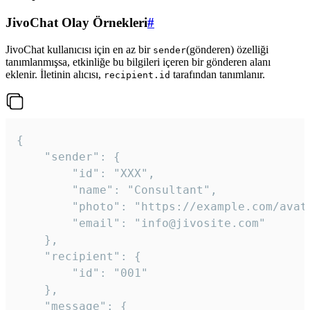
JivoChat Olay Örnekleri
#
JivoChat kullanıcısı için en az bir
(gönderen) özelliği
sender
tanımlanmışsa, etkinliğe bu bilgileri içeren bir gönderen alanı
eklenir. İletinin alıcısı,
tarafından tanımlanır.
recipient.id
{

	"sender": {

		"id": "XXX",

		"name": "Consultant",

		"photo": "https://example.com/avatar.png",

		"email": "info@jivosite.com"

	},

	"recipient": {

		"id": "001"

	},

	"message": {
