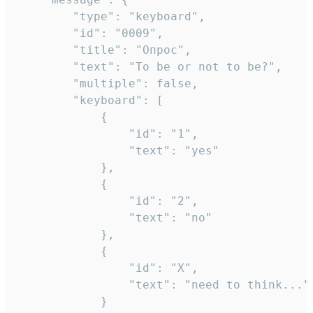
		"type": "keyboard",

		"id": "0009",

		"title": "Опрос",

		"text": "To be or not to be?",

		"multiple": false,

		"keyboard": [

			{

				"id": "1",

				"text": "yes"

			},

			{

				"id": "2",

				"text": "no"

			},

			{

				"id": "X",

				"text": "need to think..."

			}
