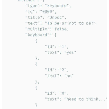
		"type": "keyboard",

		"id": "0009",

		"title": "Опрос",

		"text": "To be or not to be?",

		"multiple": false,

		"keyboard": [

			{

				"id": "1",

				"text": "yes"

			},

			{

				"id": "2",

				"text": "no"

			},

			{

				"id": "X",

				"text": "need to think..."

			}
