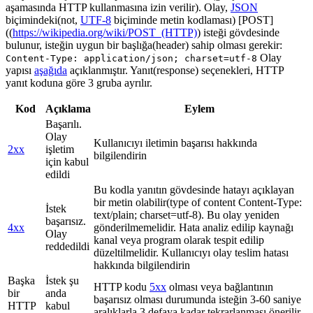
aşamasında HTTP kullanmasına izin verilir). Olay,
JSON
biçimindeki(not,
UTF-8
biçiminde metin kodlaması) [POST]
((
https://wikipedia.org/wiki/POST_(HTTP)
) isteği gövdesinde
bulunur, isteğin uygun bir başlığa(header) sahip olması gerekir:
Olay
Content-Type: application/json; charset=utf-8
yapısı
aşağıda
açıklanmıştır. Yanıt(response) seçenekleri, HTTP
yanıt koduna göre 3 gruba ayrılır.
Kod
Açıklama
Eylem
Başarılı.
Olay
Kullanıcıyı iletimin başarısı hakkında
2xx
işletim
bilgilendirin
için kabul
edildi
Bu kodla yanıtın gövdesinde hatayı açıklayan
bir metin olabilir(type of content Content-Type:
İstek
text/plain; charset=utf-8). Bu olay yeniden
başarısız.
4xx
gönderilmemelidir. Hata analiz edilip kaynağı
Olay
kanal veya program olarak tespit edilip
reddedildi
düzeltilmelidir. Kullanıcıyı olay teslim hatası
hakkında bilgilendirin
Başka
İstek şu
HTTP kodu
5xx
olması veya bağlantının
bir
anda
başarısız olması durumunda isteğin 3-60 saniye
HTTP
kabul
aralıklarla 3 defaya kadar tekrarlanması önerilir.