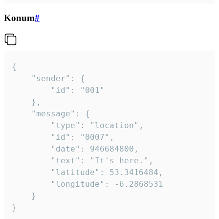
Konum
#
{

	"sender": {

		"id": "001"

	},

	"message": {

		"type": "location",

		"id": "0007",

		"date": 946684800,

		"text": "It's here.",

		"latitude": 53.3416484,

		"longitude": -6.2868531

	}

}