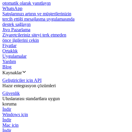
otomatik olarak yanıtlayın
WhatsApp
Satışlarınızı artırın ve müşterilerinizin
tercih ettiği mesajlaşma uygulamasında
destek sağlayın
Jivo Pazarlama
Ziyaretçileriniz siteyi terk etmeden
önce ilgilerini çekin
Fiyatlar
Ortaklık
Uygulamalar
Yardım
Blog
Kaynaklar
Geliştiriciler için API
Hazır entegrasyon çözümleri
Güvenlik
Uluslararası standartlara uygun
koruma
İndir
Windows için
İndir
Mac için
İndir