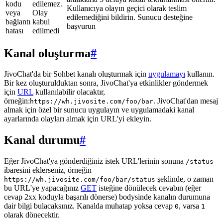
kodu
edilemez.
Kullanıcıya olayın geçici olarak teslim
veya
Olay
edilemediğini bildirin. Sunucu desteğine
bağlantı
kabul
başvurun
hatası
edilmedi
Kanal oluşturma
#
JivoChat'da bir Sohbet kanalı oluşturmak için
uygulamayı
kullanın.
Bir kez oluşturulduktan sonra, JivoChat'ya etkinlikler göndermek
için
URL
kullanılabilir olacaktır,
örneğin:
. JivoChat'dan mesaj
https://wh.jivosite.com/foo/bar
almak için özel bir sunucu uygulayın ve uygulamadaki kanal
ayarlarında olayları almak için URL'yi ekleyin.
Kanal durumu
#
Eğer JivoChat'ya gönderdiğiniz istek URL'lerinin sonuna
/status
ibaresini eklerseniz, örneğin
şeklinde, o zaman
https://wh.jivosite.com/foo/bar/status
bu URL'ye yapacağınız
GET
isteğine dönülecek cevabın (eğer
cevap 2xx koduyla başarılı dönerse) bodysinde kanalın durumuna
dair bilgi bulacaksınız. Kanalda muhatap yoksa cevap
, varsa
0
1
olarak dönecektir.