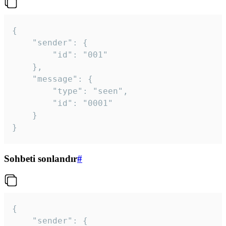
{

	"sender": {

		"id": "001"

	},

	"message": {

		"type": "seen",

		"id": "0001"

	}

}
Sohbeti sonlandır
#
{

	"sender": {
