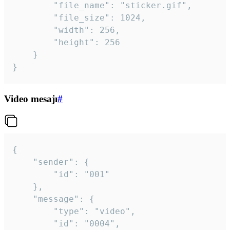
		"file_name": "sticker.gif",

		"file_size": 1024,

		"width": 256,

		"height": 256

	}

}
Video mesajı
#
{

	"sender": {

		"id": "001"

	},

	"message": {

		"type": "video",

		"id": "0004",
