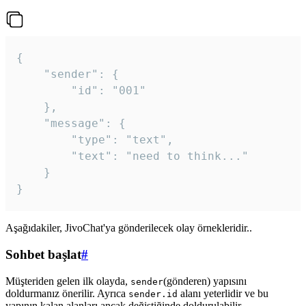
{

	"sender": {

		"id": "001"

	},

	"message": {

		"type": "text",

		"text": "need to think..."

	}

Aşağıdakiler, JivoChat'ya gönderilecek olay örnekleridir..
Sohbet başlat
#
Müşteriden gelen ilk olayda,
(gönderen) yapısını
sender
doldurmanız önerilir. Ayrıca
alanı yeterlidir ve bu
sender.id
yapının kalan alanları ancak değiştiğinde doldurulabilir.