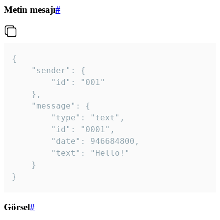
Metin mesajı
#
{

	"sender": {

		"id": "001"

	},

	"message": {

		"type": "text",

		"id": "0001",

		"date": 946684800,

		"text": "Hello!"

	}

}
Görsel
#