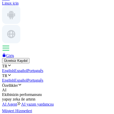
Linux için
Giriş
Ücretsiz Kaydol
TR
English
Español
Português
TR
English
Español
Português
Özellikler
AI
Ekibinizin performansını
yapay zeka ile artırın
AI Agent
AI yazım yardımcısı
Müşteri Hizmetleri