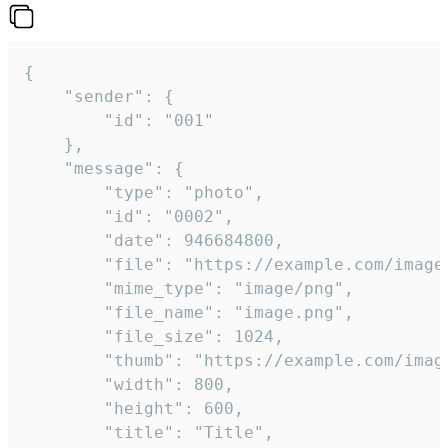
{

	"sender": {

		"id": "001"

	},

	"message": {

		"type": "photo",

		"id": "0002",

		"date": 946684800,

		"file": "https://example.com/image.png",

		"mime_type": "image/png",

		"file_name": "image.png",

		"file_size": 1024,

		"thumb": "https://example.com/image_thumb.png",

		"width": 800,

		"height": 600,

		"title": "Title",
