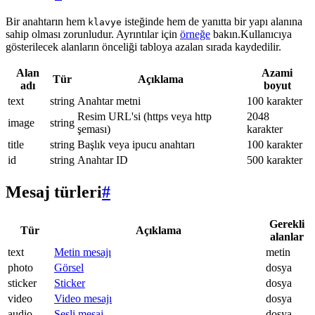
Bir anahtarın hem
isteğinde hem de yanıtta bir yapı alanına
klavye
sahip olması zorunludur. Ayrıntılar için
örneğe
bakın.Kullanıcıya
gösterilecek alanların önceliği tabloya azalan sırada kaydedilir.
Alan
Azami
Tür
Açıklama
adı
boyut
text
string
Anahtar metni
100 karakter
Resim URL'si (https veya http
2048
image
string
şeması)
karakter
title
string
Başlık veya ipucu anahtarı
100 karakter
id
string
Anahtar ID
500 karakter
Mesaj türleri
#
Gerekli
Tür
Açıklama
alanlar
text
Metin mesajı
metin
photo
Görsel
dosya
sticker
Sticker
dosya
video
Video mesajı
dosya
audio
Sesli mesaj
dosya