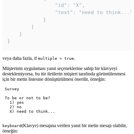
				"id": "X",

				"text": "need to think..."

			}

		]

	}

veya daha fazla, if
.
multiple = true
Müşterinin uygulaması yanıt seçeneklerine sahip bir klavyeyi
desteklemiyorsa, bu tür iletilerin müşteri tarafında görüntülenmesi
için bir metin listesine dönüştürülmesi önerilir, örneğin:
 Survey

 To be or not to be?

   1) yes

   2) no

   X) need to think...

(Klavye) mesajına verilen yanıt bir metin mesajı olabilir,
keyboard
örneğin: