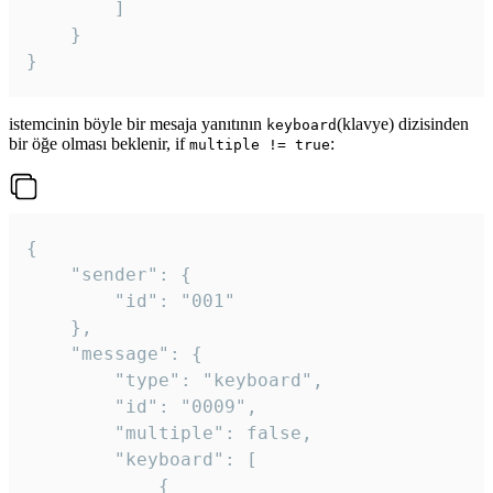
		]

	}

}
istemcinin böyle bir mesaja yanıtının
(klavye) dizisinden
keyboard
bir öğe olması beklenir, if
:
multiple != true
{

	"sender": {

		"id": "001"

	},

	"message": {

		"type": "keyboard",

		"id": "0009",

		"multiple": false,

		"keyboard": [

			{
