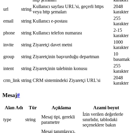
Kullanıcı sayfası URL'si, geçerli https
2048
url
string
veya http şemaları
karakter
255
email
string
Kullanıcı e-postası
karakter
2-15
phone
string
Kullanıcı telefon numarası
karakter
1000
invite
string
Ziyaretçi davet metni
karakter
10
group
string
Ziyaretçinin başvurduğu departman
basamak
255
intent
string
Ziyaretçinin talebinin konusu
karakter
2048
crm_link
string
CRM sistemindeki Ziyaretçi URL'si
karakter
Mesaj
#
Alan Adı
Tür
Açıklama
Azami boyut
İzin verilen değerlerle
Mesaj tipi, gerekli
type
string
sınırlıdır, tablodaki
parametre
seçeneklere bakın
Mesaj tanımlayıcı,