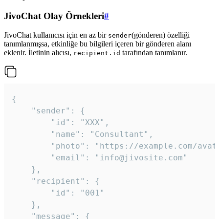
JivoChat Olay Örnekleri
#
JivoChat kullanıcısı için en az bir
(gönderen) özelliği
sender
tanımlanmışsa, etkinliğe bu bilgileri içeren bir gönderen alanı
eklenir. İletinin alıcısı,
tarafından tanımlanır.
recipient.id
{

	"sender": {

		"id": "XXX",

		"name": "Consultant",

		"photo": "https://example.com/avatar.png",

		"email": "info@jivosite.com"

	},

	"recipient": {

		"id": "001"

	},

	"message": {
