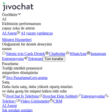
Özellikler
AI
Ekibinizin performansını
yapay zeka ile artırın
AI Agent
AI yazım yardımcısı
Müşteri Hizmetleri
Olağanüstü bir destek deneyimi
sunun
Siteniz için Canlı Destek
Chatbotlar
WhatsApp
Instagram
Entegrasyonu
Telegram
Tüm kanallar
Pazarlama
Trafiği nitelikli potansiyel
müşterilere dönüştürün
Jivo Pazarlama
Geri-arama
Satış
Daha fazla satış, daha yüksek sipariş tutarları
ve daha geniş bir müşteri kitlesi elde edin
JivoChat İş Telefonu
Jivochat Ekip Sohbeti
Entegrasyonlar
Telefon+
Video Görüşmeler
CRM
AI Agent
Sık sorulan soruları