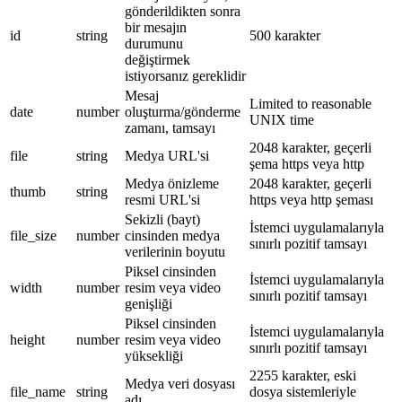
gönderildikten sonra
bir mesajın
id
string
500 karakter
durumunu
değiştirmek
istiyorsanız gereklidir
Mesaj
Limited to reasonable
date
number
oluşturma/gönderme
UNIX time
zamanı, tamsayı
2048 karakter, geçerli
file
string
Medya URL'si
şema https veya http
Medya önizleme
2048 karakter, geçerli
thumb
string
resmi URL'si
https veya http şeması
Sekizli (bayt)
İstemci uygulamalarıyla
file_size
number
cinsinden medya
sınırlı pozitif tamsayı
verilerinin boyutu
Piksel cinsinden
İstemci uygulamalarıyla
width
number
resim veya video
sınırlı pozitif tamsayı
genişliği
Piksel cinsinden
İstemci uygulamalarıyla
height
number
resim veya video
sınırlı pozitif tamsayı
yüksekliği
2255 karakter, eski
Medya veri dosyası
file_name
string
dosya sistemleriyle
adı