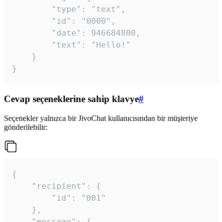
		"type": "text",

		"id": "0000",

		"date": 946684800,

		"text": "Hello!"

	}

}
Cevap seçeneklerine sahip klavye
#
Seçenekler yalnızca bir JivoChat kullanıcısından bir müşteriye
gönderilebilir:
{

	"recipient": {

		"id": "001"

	},

	"message": {
