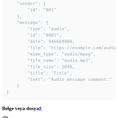
	"sender": {

		"id": "001"

	},

	"message": {

		"type": "audio",

		"id": "0005",

		"date": 946684800,

		"file": "https://example.com/audio.mp3",

		"mime_type": "audio/mpeg",

		"file_name": "audio.mp3",

		"file_size": 2048,

		"title": "Title",

		"text": "Audio message comment."

	}

}
Belge veya dosya
#