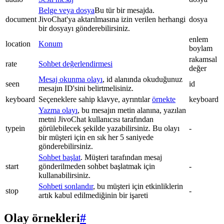
Belge veya dosya
Bu tür bir mesajda.
document
JivoChat'ya aktarılmasına izin verilen herhangi
dosya
bir dosyayı gönderebilirsiniz.
enlem
location
Konum
boylam
rakamsal
rate
Sohbet değerlendirmesi
değer
Mesaj okunma olayı
, id alanında okuduğunuz
seen
id
mesajın ID'sini belirtmelisiniz.
keyboard
Seçeneklere sahip klavye, ayrıntılar
örnekte
keyboard
Yazma olayı
, bu mesajın metin alanına, yazılan
metni JivoChat kullanıcısı tarafından
typein
görülebilecek şekilde yazabilirsiniz. Bu olayı
-
bir müşteri için en sık her 5 saniyede
gönderebilirsiniz.
Sohbet başlat
. Müşteri tarafından mesaj
start
gönderilmeden sohbet başlatmak için
-
kullanabilirsiniz.
Sohbeti sonlandır
, bu müşteri için etkinliklerin
stop
-
artık kabul edilmediğinin bir işareti
Olay örnekleri
#