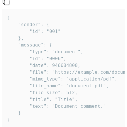
{

	"sender": {

		"id": "001"

	},

	"message": {

		"type": "document",

		"id": "0006",

		"date": 946684800,

		"file": "https://example.com/document.pdf",

		"mime_type": "application/pdf",

		"file_name": "document.pdf",

		"file_size": 512,

		"title": "Title",

		"text": "Document comment."

	}

}