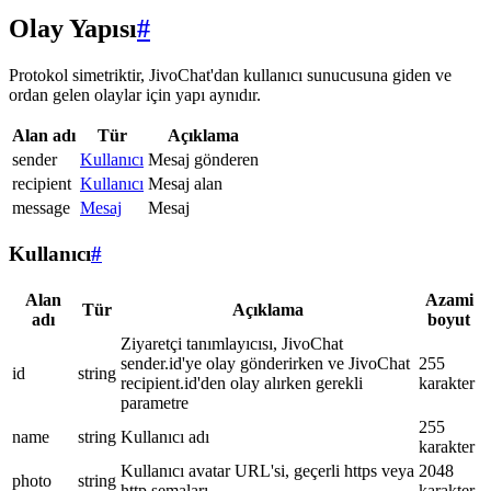
Olay Yapısı
#
Protokol simetriktir, JivoChat'dan kullanıcı sunucusuna giden ve
ordan gelen olaylar için yapı aynıdır.
Alan adı
Tür
Açıklama
sender
Kullanıcı
Mesaj gönderen
recipient
Kullanıcı
Mesaj alan
message
Mesaj
Mesaj
Kullanıcı
#
Alan
Azami
Tür
Açıklama
adı
boyut
Ziyaretçi tanımlayıcısı, JivoChat
sender.id'ye olay gönderirken ve JivoChat
255
id
string
recipient.id'den olay alırken gerekli
karakter
parametre
255
name
string
Kullanıcı adı
karakter
Kullanıcı avatar URL'si, geçerli https veya
2048
photo
string
http şemaları
karakter