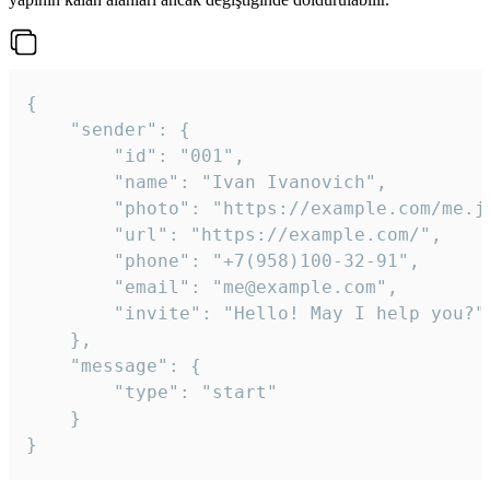
{

	"sender": {

		"id": "001",

		"name": "Ivan Ivanovich",

		"photo": "https://example.com/me.jpg",

		"url": "https://example.com/",

		"phone": "+7(958)100-32-91",

		"email": "me@example.com",

		"invite": "Hello! May I help you?"

	},

	"message": {

		"type": "start"

	}

}