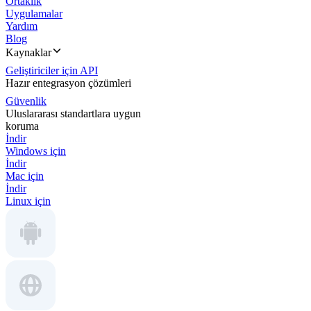
Ortaklık
Uygulamalar
Yardım
Blog
Kaynaklar
Geliştiriciler için API
Hazır entegrasyon çözümleri
Güvenlik
Uluslararası standartlara uygun
koruma
İndir
Windows için
İndir
Mac için
İndir
Linux için