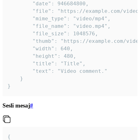
		"date": 946684800,

		"file": "https://example.com/video.mp4",

		"mime_type": "video/mp4",

		"file_name": "video.mp4",

		"file_size": 1048576,

		"thumb": "https://example.com/video_thumb.png",

		"width": 640,

		"height": 480,

		"title": "Title",

		"text": "Video comment."

	}

}
Sesli mesaj
#
{
