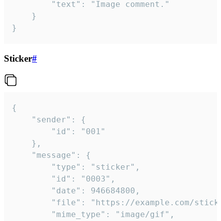
		"text": "Image comment."

	}

}
Sticker
#
{

	"sender": {

		"id": "001"

	},

	"message": {

		"type": "sticker",

		"id": "0003",

		"date": 946684800,

		"file": "https://example.com/sticker.gif",

		"mime_type": "image/gif",
