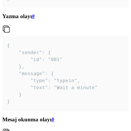
Yazma olayı
#
{

	"sender": {

		"id": "001"

	},

	"message": {

		"type": "typein",

		"text": "Wait a minute"

	}

}
Mesaj okunma olayı
#