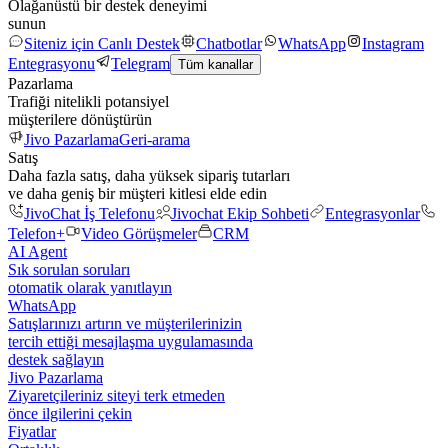
Olağanüstü bir destek deneyimi
sunun
Siteniz için Canlı Destek
Chatbotlar
WhatsApp
Instagram
Entegrasyonu
Telegram
Tüm kanallar
Pazarlama
Trafiği nitelikli potansiyel
müşterilere dönüştürün
Jivo Pazarlama
Geri-arama
Satış
Daha fazla satış, daha yüksek sipariş tutarları
ve daha geniş bir müşteri kitlesi elde edin
JivoChat İş Telefonu
Jivochat Ekip Sohbeti
Entegrasyonlar
Telefon+
Video Görüşmeler
CRM
AI Agent
Sık sorulan soruları
otomatik olarak yanıtlayın
WhatsApp
Satışlarınızı artırın ve müşterilerinizin
tercih ettiği mesajlaşma uygulamasında
destek sağlayın
Jivo Pazarlama
Ziyaretçileriniz siteyi terk etmeden
önce ilgilerini çekin
Fiyatlar