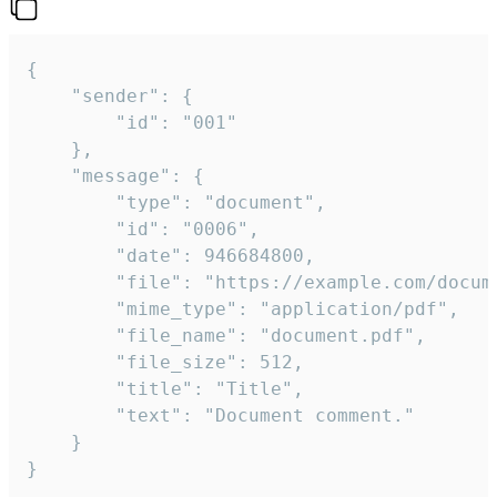
{

	"sender": {

		"id": "001"

	},

	"message": {

		"type": "document",

		"id": "0006",

		"date": 946684800,

		"file": "https://example.com/document.pdf",

		"mime_type": "application/pdf",

		"file_name": "document.pdf",

		"file_size": 512,

		"title": "Title",

		"text": "Document comment."

	}

}