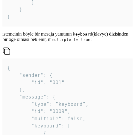
		]

	}

}
istemcinin böyle bir mesaja yanıtının
(klavye) dizisinden
keyboard
bir öğe olması beklenir, if
:
multiple != true
{

	"sender": {

		"id": "001"

	},

	"message": {

		"type": "keyboard",

		"id": "0009",

		"multiple": false,

		"keyboard": [

			{
