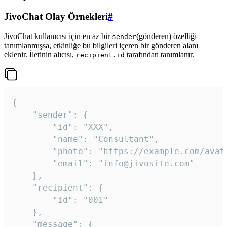
JivoChat Olay Örnekleri
#
JivoChat kullanıcısı için en az bir
(gönderen) özelliği
sender
tanımlanmışsa, etkinliğe bu bilgileri içeren bir gönderen alanı
eklenir. İletinin alıcısı,
tarafından tanımlanır.
recipient.id
{

	"sender": {

		"id": "XXX",

		"name": "Consultant",

		"photo": "https://example.com/avatar.png",

		"email": "info@jivosite.com"

	},

	"recipient": {

		"id": "001"

	},

	"message": {
