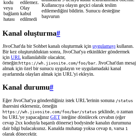
kodu
edilemez.
Kullanıcıya olayın geçici olarak teslim
veya
Olay
edilemediğini bildirin. Sunucu desteğine
bağlantı
kabul
başvurun
hatası
edilmedi
Kanal oluşturma
#
JivoChat'da bir Sohbet kanalı oluşturmak için
uygulamayı
kullanın.
Bir kez oluşturulduktan sonra, JivoChat'ya etkinlikler göndermek
için
URL
kullanılabilir olacaktır,
örneğin:
. JivoChat'dan mesaj
https://wh.jivosite.com/foo/bar
almak için özel bir sunucu uygulayın ve uygulamadaki kanal
ayarlarında olayları almak için URL'yi ekleyin.
Kanal durumu
#
Eğer JivoChat'ya gönderdiğiniz istek URL'lerinin sonuna
/status
ibaresini eklerseniz, örneğin
şeklinde, o zaman
https://wh.jivosite.com/foo/bar/status
bu URL'ye yapacağınız
GET
isteğine dönülecek cevabın (eğer
cevap 2xx koduyla başarılı dönerse) bodysinde kanalın durumuna
dair bilgi bulacaksınız. Kanalda muhatap yoksa cevap
, varsa
0
1
olarak dönecektir.