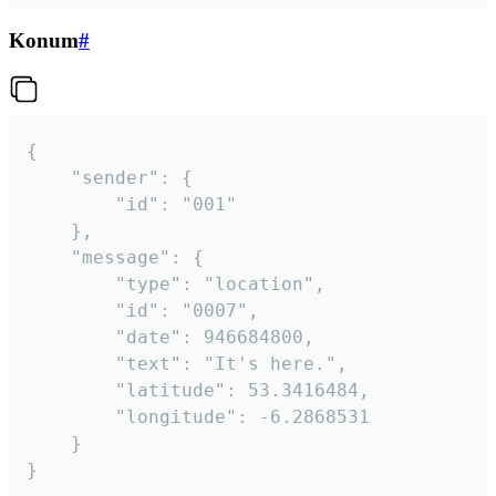
Konum
#
{

	"sender": {

		"id": "001"

	},

	"message": {

		"type": "location",

		"id": "0007",

		"date": 946684800,

		"text": "It's here.",

		"latitude": 53.3416484,

		"longitude": -6.2868531

	}

}