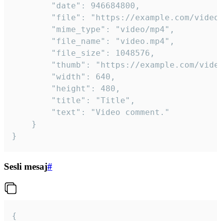
		"date": 946684800,

		"file": "https://example.com/video.mp4",

		"mime_type": "video/mp4",

		"file_name": "video.mp4",

		"file_size": 1048576,

		"thumb": "https://example.com/video_thumb.png",

		"width": 640,

		"height": 480,

		"title": "Title",

		"text": "Video comment."

	}

}
Sesli mesaj
#
{
