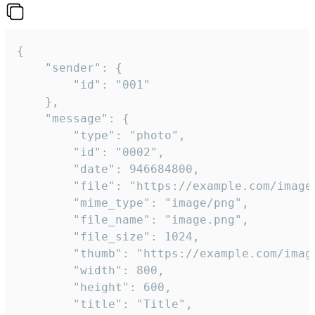
{

	"sender": {

		"id": "001"

	},

	"message": {

		"type": "photo",

		"id": "0002",

		"date": 946684800,

		"file": "https://example.com/image.png",

		"mime_type": "image/png",

		"file_name": "image.png",

		"file_size": 1024,

		"thumb": "https://example.com/image_thumb.png",

		"width": 800,

		"height": 600,

		"title": "Title",
