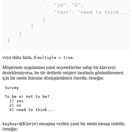
				"id": "X",

				"text": "need to think..."

			}

		]

	}

veya daha fazla, if
.
multiple = true
Müşterinin uygulaması yanıt seçeneklerine sahip bir klavyeyi
desteklemiyorsa, bu tür iletilerin müşteri tarafında görüntülenmesi
için bir metin listesine dönüştürülmesi önerilir, örneğin:
 Survey

 To be or not to be?

   1) yes

   2) no

   X) need to think...

(Klavye) mesajına verilen yanıt bir metin mesajı olabilir,
keyboard
örneğin: