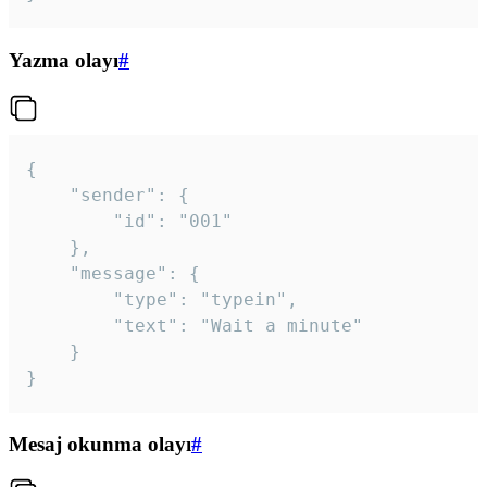
Yazma olayı
#
{

	"sender": {

		"id": "001"

	},

	"message": {

		"type": "typein",

		"text": "Wait a minute"

	}

}
Mesaj okunma olayı
#