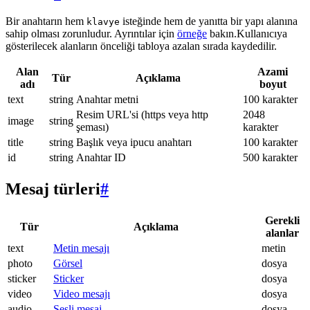
Bir anahtarın hem
isteğinde hem de yanıtta bir yapı alanına
klavye
sahip olması zorunludur. Ayrıntılar için
örneğe
bakın.Kullanıcıya
gösterilecek alanların önceliği tabloya azalan sırada kaydedilir.
Alan
Azami
Tür
Açıklama
adı
boyut
text
string
Anahtar metni
100 karakter
Resim URL'si (https veya http
2048
image
string
şeması)
karakter
title
string
Başlık veya ipucu anahtarı
100 karakter
id
string
Anahtar ID
500 karakter
Mesaj türleri
#
Gerekli
Tür
Açıklama
alanlar
text
Metin mesajı
metin
photo
Görsel
dosya
sticker
Sticker
dosya
video
Video mesajı
dosya
audio
Sesli mesaj
dosya