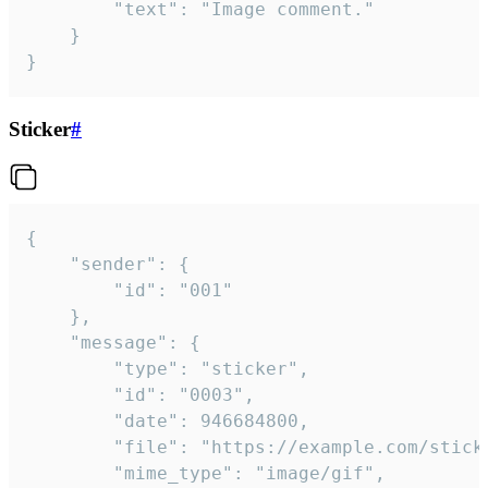
		"text": "Image comment."

	}

}
Sticker
#
{

	"sender": {

		"id": "001"

	},

	"message": {

		"type": "sticker",

		"id": "0003",

		"date": 946684800,

		"file": "https://example.com/sticker.gif",

		"mime_type": "image/gif",
