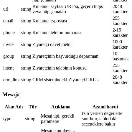
Kullanıcı sayfası URL'si, geçerli https
2048
url
string
veya http şemaları
karakter
255
email
string
Kullanıcı e-postası
karakter
2-15
phone
string
Kullanıcı telefon numarası
karakter
1000
invite
string
Ziyaretçi davet metni
karakter
10
group
string
Ziyaretçinin başvurduğu departman
basamak
255
intent
string
Ziyaretçinin talebinin konusu
karakter
2048
crm_link
string
CRM sistemindeki Ziyaretçi URL'si
karakter
Mesaj
#
Alan Adı
Tür
Açıklama
Azami boyut
İzin verilen değerlerle
Mesaj tipi, gerekli
type
string
sınırlıdır, tablodaki
parametre
seçeneklere bakın
Mesaj tanımlayıcı,