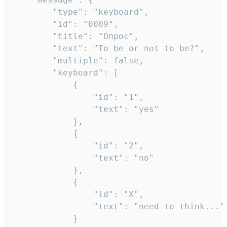
		"type": "keyboard",

		"id": "0009",

		"title": "Опрос",

		"text": "To be or not to be?",

		"multiple": false,

		"keyboard": [

			{

				"id": "1",

				"text": "yes"

			},

			{

				"id": "2",

				"text": "no"

			},

			{

				"id": "X",

				"text": "need to think..."

			}
