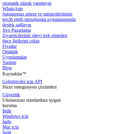
otomatik olarak yanıtlayın
WhatsApp
Satışlarınızı artırın ve müşterilerinizin
tercih ettiği mesajlaşma uygulamasında
destek sağlayın
Jivo Pazarlama
Ziyaretçileriniz siteyi terk etmeden
önce ilgilerini çekin
Fiyatlar
Ortaklık
Uygulamalar
Yardım
Blog
Kaynaklar
Geliştiriciler için API
Hazır entegrasyon çözümleri
Güvenlik
Uluslararası standartlara uygun
koruma
İndir
Windows için
İndir
Mac için
İndir