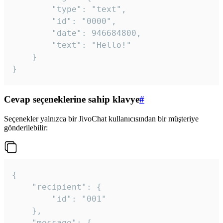
		"type": "text",

		"id": "0000",

		"date": 946684800,

		"text": "Hello!"

	}

}
Cevap seçeneklerine sahip klavye
#
Seçenekler yalnızca bir JivoChat kullanıcısından bir müşteriye
gönderilebilir:
{

	"recipient": {

		"id": "001"

	},

	"message": {
