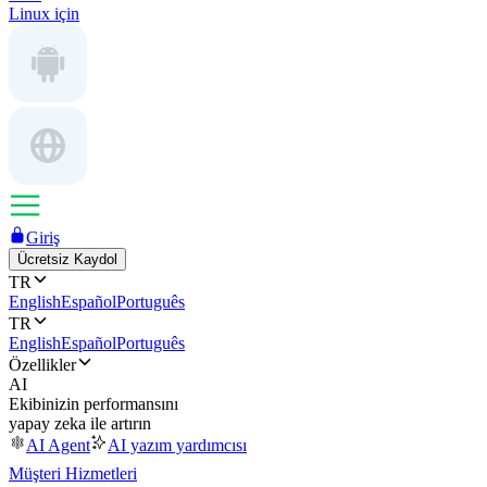
Linux için
Giriş
Ücretsiz Kaydol
TR
English
Español
Português
TR
English
Español
Português
Özellikler
AI
Ekibinizin performansını
yapay zeka ile artırın
AI Agent
AI yazım yardımcısı
Müşteri Hizmetleri