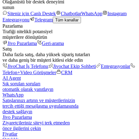
Olağanüstü bir destek deneyimi
sunun
Siteniz için Canlı Destek
Chatbotlar
WhatsApp
Instagram
Entegrasyonu
Telegram
Tüm kanallar
Pazarlama
Trafiği nitelikli potansiyel
müşterilere dönüştürün
Jivo Pazarlama
Geri-arama
Satış
Daha fazla satış, daha yüksek sipariş tutarları
ve daha geniş bir müşteri kitlesi elde edin
JivoChat İş Telefonu
Jivochat Ekip Sohbeti
Entegrasyonlar
Telefon+
Video Görüşmeler
CRM
AI Agent
Sık sorulan soruları
otomatik olarak yanıtlayın
WhatsApp
Satışlarınızı artırın ve müşterilerinizin
tercih ettiği mesajlaşma uygulamasında
destek sağlayın
Jivo Pazarlama
Ziyaretçileriniz siteyi terk etmeden
önce ilgilerini çekin
Fiyatlar