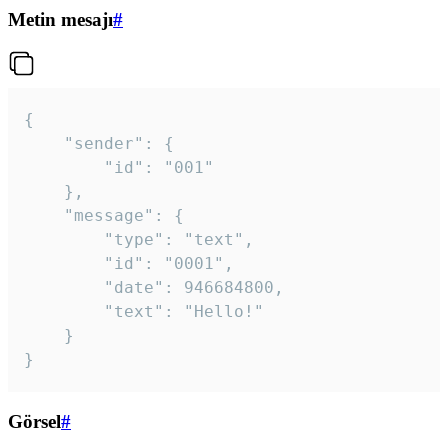
Metin mesajı
#
{

	"sender": {

		"id": "001"

	},

	"message": {

		"type": "text",

		"id": "0001",

		"date": 946684800,

		"text": "Hello!"

	}

}
Görsel
#