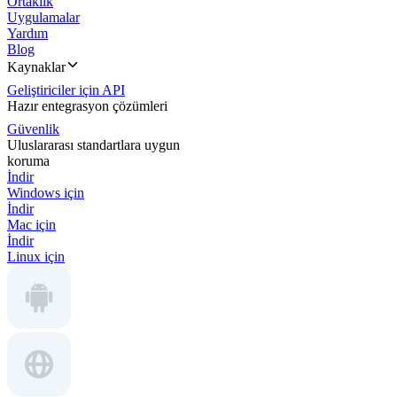
Ortaklık
Uygulamalar
Yardım
Blog
Kaynaklar
Geliştiriciler için API
Hazır entegrasyon çözümleri
Güvenlik
Uluslararası standartlara uygun
koruma
İndir
Windows için
İndir
Mac için
İndir
Linux için