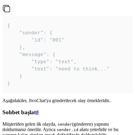
{

	"sender": {

		"id": "001"

	},

	"message": {

		"type": "text",

		"text": "need to think..."

	}

Aşağıdakiler, JivoChat'ya gönderilecek olay örnekleridir..
Sohbet başlat
#
Müşteriden gelen ilk olayda,
(gönderen) yapısını
sender
doldurmanız önerilir. Ayrıca
alanı yeterlidir ve bu
sender.id
yapının kalan alanları ancak değiştiğinde doldurulabilir.