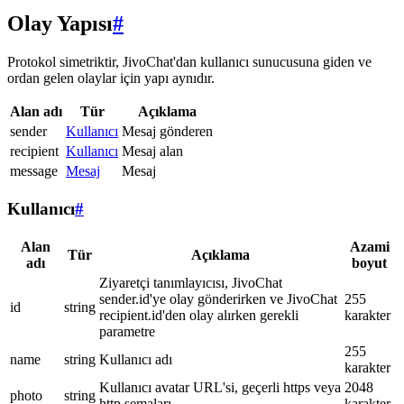
Olay Yapısı
#
Protokol simetriktir, JivoChat'dan kullanıcı sunucusuna giden ve
ordan gelen olaylar için yapı aynıdır.
Alan adı
Tür
Açıklama
sender
Kullanıcı
Mesaj gönderen
recipient
Kullanıcı
Mesaj alan
message
Mesaj
Mesaj
Kullanıcı
#
Alan
Azami
Tür
Açıklama
adı
boyut
Ziyaretçi tanımlayıcısı, JivoChat
sender.id'ye olay gönderirken ve JivoChat
255
id
string
recipient.id'den olay alırken gerekli
karakter
parametre
255
name
string
Kullanıcı adı
karakter
Kullanıcı avatar URL'si, geçerli https veya
2048
photo
string
http şemaları
karakter