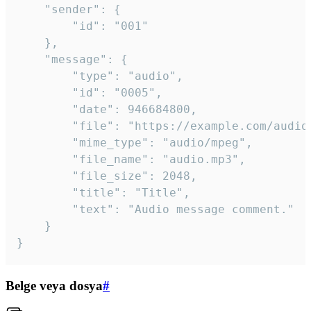
	"sender": {

		"id": "001"

	},

	"message": {

		"type": "audio",

		"id": "0005",

		"date": 946684800,

		"file": "https://example.com/audio.mp3",

		"mime_type": "audio/mpeg",

		"file_name": "audio.mp3",

		"file_size": 2048,

		"title": "Title",

		"text": "Audio message comment."

	}

}
Belge veya dosya
#