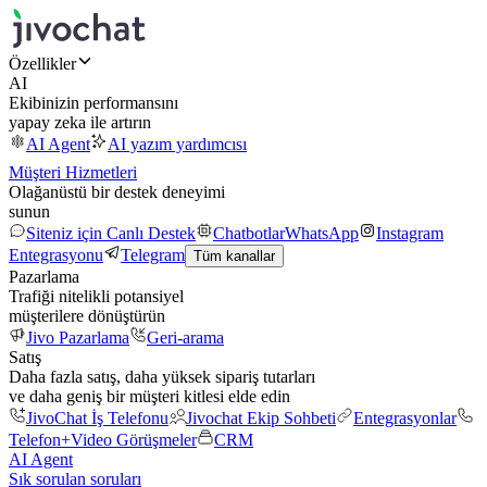
Özellikler
AI
Ekibinizin performansını
yapay zeka ile artırın
AI Agent
AI yazım yardımcısı
Müşteri Hizmetleri
Olağanüstü bir destek deneyimi
sunun
Siteniz için Canlı Destek
Chatbotlar
WhatsApp
Instagram
Entegrasyonu
Telegram
Tüm kanallar
Pazarlama
Trafiği nitelikli potansiyel
müşterilere dönüştürün
Jivo Pazarlama
Geri-arama
Satış
Daha fazla satış, daha yüksek sipariş tutarları
ve daha geniş bir müşteri kitlesi elde edin
JivoChat İş Telefonu
Jivochat Ekip Sohbeti
Entegrasyonlar
Telefon+
Video Görüşmeler
CRM
AI Agent
Sık sorulan soruları