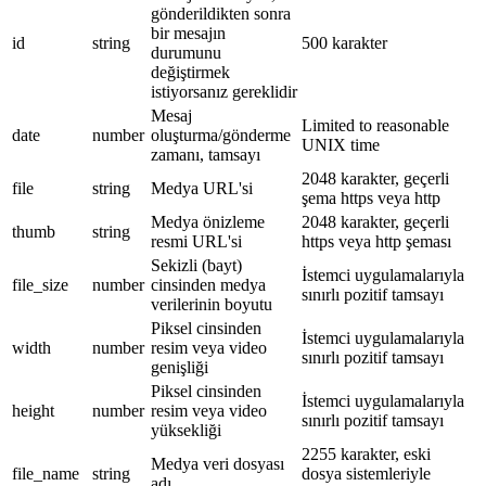
gönderildikten sonra
bir mesajın
id
string
500 karakter
durumunu
değiştirmek
istiyorsanız gereklidir
Mesaj
Limited to reasonable
date
number
oluşturma/gönderme
UNIX time
zamanı, tamsayı
2048 karakter, geçerli
file
string
Medya URL'si
şema https veya http
Medya önizleme
2048 karakter, geçerli
thumb
string
resmi URL'si
https veya http şeması
Sekizli (bayt)
İstemci uygulamalarıyla
file_size
number
cinsinden medya
sınırlı pozitif tamsayı
verilerinin boyutu
Piksel cinsinden
İstemci uygulamalarıyla
width
number
resim veya video
sınırlı pozitif tamsayı
genişliği
Piksel cinsinden
İstemci uygulamalarıyla
height
number
resim veya video
sınırlı pozitif tamsayı
yüksekliği
2255 karakter, eski
Medya veri dosyası
file_name
string
dosya sistemleriyle
adı