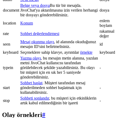
Belge veya dosya
Bu tür bir mesajda.
document
JivoChat'ya aktarılmasına izin verilen herhangi
dosya
bir dosyayı gönderebilirsiniz.
enlem
location
Konum
boylam
rakamsal
rate
Sohbet değerlendirmesi
değer
Mesaj okunma olayı
, id alanında okuduğunuz
seen
id
mesajın ID'sini belirtmelisiniz.
keyboard
Seçeneklere sahip klavye, ayrıntılar
örnekte
keyboard
Yazma olayı
, bu mesajın metin alanına, yazılan
metni JivoChat kullanıcısı tarafından
typein
görülebilecek şekilde yazabilirsiniz. Bu olayı
-
bir müşteri için en sık her 5 saniyede
gönderebilirsiniz.
Sohbet başlat
. Müşteri tarafından mesaj
start
gönderilmeden sohbet başlatmak için
-
kullanabilirsiniz.
Sohbeti sonlandır
, bu müşteri için etkinliklerin
stop
-
artık kabul edilmediğinin bir işareti
Olay örnekleri
#