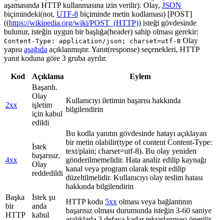
aşamasında HTTP kullanmasına izin verilir). Olay,
JSON
biçimindeki(not,
UTF-8
biçiminde metin kodlaması) [POST]
((
https://wikipedia.org/wiki/POST_(HTTP)
) isteği gövdesinde
bulunur, isteğin uygun bir başlığa(header) sahip olması gerekir:
Olay
Content-Type: application/json; charset=utf-8
yapısı
aşağıda
açıklanmıştır. Yanıt(response) seçenekleri, HTTP
yanıt koduna göre 3 gruba ayrılır.
Kod
Açıklama
Eylem
Başarılı.
Olay
Kullanıcıyı iletimin başarısı hakkında
2xx
işletim
bilgilendirin
için kabul
edildi
Bu kodla yanıtın gövdesinde hatayı açıklayan
bir metin olabilir(type of content Content-Type:
İstek
text/plain; charset=utf-8). Bu olay yeniden
başarısız.
4xx
gönderilmemelidir. Hata analiz edilip kaynağı
Olay
kanal veya program olarak tespit edilip
reddedildi
düzeltilmelidir. Kullanıcıyı olay teslim hatası
hakkında bilgilendirin
Başka
İstek şu
HTTP kodu
5xx
olması veya bağlantının
bir
anda
başarısız olması durumunda isteğin 3-60 saniye
HTTP
kabul
aralıklarla 3 defaya kadar tekrarlanması önerilir.