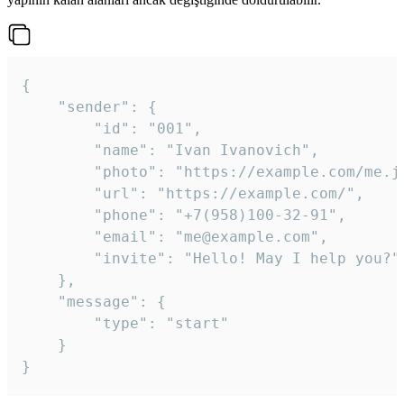
{

	"sender": {

		"id": "001",

		"name": "Ivan Ivanovich",

		"photo": "https://example.com/me.jpg",

		"url": "https://example.com/",

		"phone": "+7(958)100-32-91",

		"email": "me@example.com",

		"invite": "Hello! May I help you?"

	},

	"message": {

		"type": "start"

	}

}