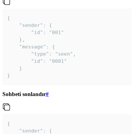
{

	"sender": {

		"id": "001"

	},

	"message": {

		"type": "seen",

		"id": "0001"

	}

}
Sohbeti sonlandır
#
{

	"sender": {
