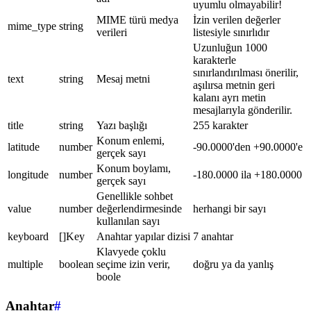
uyumlu olmayabilir!
MIME türü medya
İzin verilen değerler
mime_type
string
verileri
listesiyle sınırlıdır
Uzunluğun 1000
karakterle
sınırlandırılması önerilir,
text
string
Mesaj metni
aşılırsa metnin geri
kalanı ayrı metin
mesajlarıyla gönderilir.
title
string
Yazı başlığı
255 karakter
Konum enlemi,
latitude
number
-90.0000'den +90.0000'e
gerçek sayı
Konum boylamı,
longitude
number
-180.0000 ila +180.0000
gerçek sayı
Genellikle sohbet
value
number
değerlendirmesinde
herhangi bir sayı
kullanılan sayı
keyboard
[]Key
Anahtar yapılar dizisi
7 anahtar
Klavyede çoklu
multiple
boolean
seçime izin verir,
doğru ya da yanlış
boole
Anahtar
#