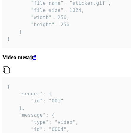
		"file_name": "sticker.gif",

		"file_size": 1024,

		"width": 256,

		"height": 256

	}

}
Video mesajı
#
{

	"sender": {

		"id": "001"

	},

	"message": {

		"type": "video",

		"id": "0004",
