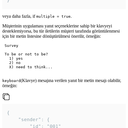
veya daha fazla, if
.
multiple = true
Müşterinin uygulaması yanıt seçeneklerine sahip bir klavyeyi
desteklemiyorsa, bu tür iletilerin müşteri tarafında görüntülenmesi
için bir metin listesine dönüştürülmesi önerilir, örneğin:
 Survey

 To be or not to be?

   1) yes

   2) no

   X) need to think...

(Klavye) mesajına verilen yanıt bir metin mesajı olabilir,
keyboard
örneğin:
{

	"sender": {

		"id": "001"
