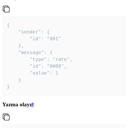
{

	"sender": {

		"id": "001"

	},

	"message": {

		"type": "rate",

		"id": "0008",

		"value": 1

	}

}
Yazma olayı
#