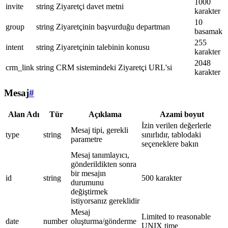
1000
invite
string
Ziyaretçi davet metni
karakter
10
group
string
Ziyaretçinin başvurduğu departman
basamak
255
intent
string
Ziyaretçinin talebinin konusu
karakter
2048
crm_link
string
CRM sistemindeki Ziyaretçi URL'si
karakter
Mesaj
#
Alan Adı
Tür
Açıklama
Azami boyut
İzin verilen değerlerle
Mesaj tipi, gerekli
type
string
sınırlıdır, tablodaki
parametre
seçeneklere bakın
Mesaj tanımlayıcı,
gönderildikten sonra
bir mesajın
id
string
500 karakter
durumunu
değiştirmek
istiyorsanız gereklidir
Mesaj
Limited to reasonable
date
number
oluşturma/gönderme
UNIX time