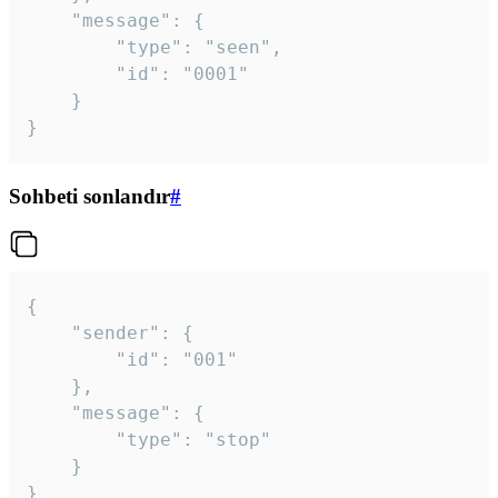
	"message": {

		"type": "seen",

		"id": "0001"

	}

}
Sohbeti sonlandır
#
{

	"sender": {

		"id": "001"

	},

	"message": {

		"type": "stop"

	}

}