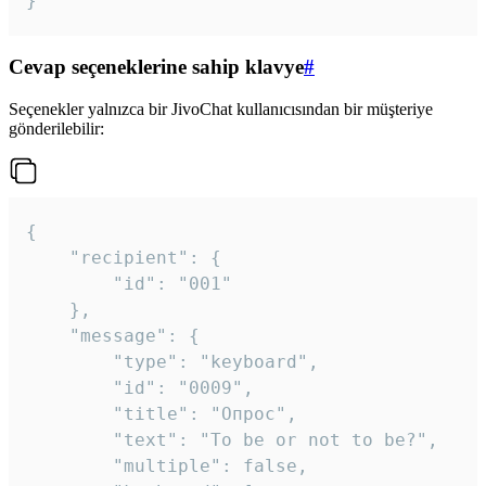
}
Cevap seçeneklerine sahip klavye
#
Seçenekler yalnızca bir JivoChat kullanıcısından bir müşteriye
gönderilebilir:
{

	"recipient": {

		"id": "001"

	},

	"message": {

		"type": "keyboard",

		"id": "0009",

		"title": "Опрос",

		"text": "To be or not to be?",

		"multiple": false,
