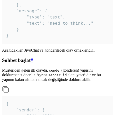
	},

	"message": {

		"type": "text",

		"text": "need to think..."

	}

Aşağıdakiler, JivoChat'ya gönderilecek olay örnekleridir..
Sohbet başlat
#
Müşteriden gelen ilk olayda,
(gönderen) yapısını
sender
doldurmanız önerilir. Ayrıca
alanı yeterlidir ve bu
sender.id
yapının kalan alanları ancak değiştiğinde doldurulabilir.
{

	"sender": {
