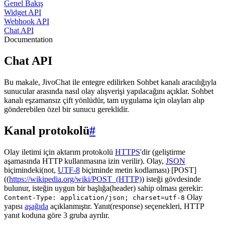
Genel Bakış
Widget API
Webhook API
Chat API
Documentation
Chat API
Bu makale, JivoChat ile entegre edilirken Sohbet kanalı aracılığıyla
sunucular arasında nasıl olay alışverişi yapılacağını açıklar. Sohbet
kanalı eşzamansız çift yönlüdür, tam uygulama için olayları alıp
gönderebilen özel bir sunucu gereklidir.
Kanal protokolü
#
Olay iletimi için aktarım protokolü
HTTPS
'dir (geliştirme
aşamasında HTTP kullanmasına izin verilir). Olay,
JSON
biçimindeki(not,
UTF-8
biçiminde metin kodlaması) [POST]
((
https://wikipedia.org/wiki/POST_(HTTP)
) isteği gövdesinde
bulunur, isteğin uygun bir başlığa(header) sahip olması gerekir:
Olay
Content-Type: application/json; charset=utf-8
yapısı
aşağıda
açıklanmıştır. Yanıt(response) seçenekleri, HTTP
yanıt koduna göre 3 gruba ayrılır.