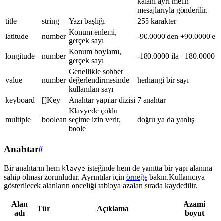
kalanı ayrı metin
mesajlarıyla gönderilir.
title
string
Yazı başlığı
255 karakter
Konum enlemi,
latitude
number
-90.0000'den +90.0000'e
gerçek sayı
Konum boylamı,
longitude
number
-180.0000 ila +180.0000
gerçek sayı
Genellikle sohbet
value
number
değerlendirmesinde
herhangi bir sayı
kullanılan sayı
keyboard
[]Key
Anahtar yapılar dizisi
7 anahtar
Klavyede çoklu
multiple
boolean
seçime izin verir,
doğru ya da yanlış
boole
Anahtar
#
Bir anahtarın hem
isteğinde hem de yanıtta bir yapı alanına
klavye
sahip olması zorunludur. Ayrıntılar için
örneğe
bakın.Kullanıcıya
gösterilecek alanların önceliği tabloya azalan sırada kaydedilir.
Alan
Azami
Tür
Açıklama
adı
boyut