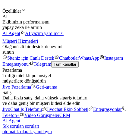
Özellikler
AI
Ekibinizin performansını
yapay zeka ile artırın
AI Agent
AI yazım yardımcısı
Müşteri Hizmetleri
Olağanüstü bir destek deneyimi
sunun
Siteniz için Canlı Destek
Chatbotlar
WhatsApp
Instagram
Entegrasyonu
Telegram
Tüm kanallar
Pazarlama
Trafiği nitelikli potansiyel
müşterilere dönüştürün
Jivo Pazarlama
Geri-arama
Satış
Daha fazla satış, daha yüksek sipariş tutarları
ve daha geniş bir müşteri kitlesi elde edin
JivoChat İş Telefonu
Jivochat Ekip Sohbeti
Entegrasyonlar
Telefon+
Video Görüşmeler
CRM
AI Agent
Sık sorulan soruları
otomatik olarak yanıtlayın