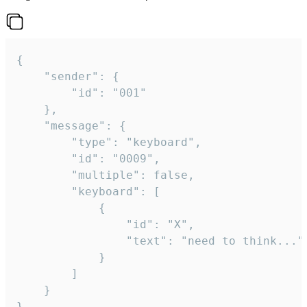
{

	"sender": {

		"id": "001"

	},

	"message": {

		"type": "keyboard",

		"id": "0009",

		"multiple": false,

		"keyboard": [

			{

				"id": "X",

				"text": "need to think..."

			}

		]

	}
