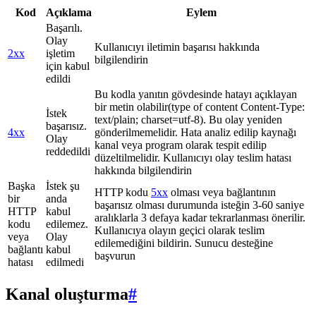
Kod
Açıklama
Eylem
Başarılı.
Olay
Kullanıcıyı iletimin başarısı hakkında
2xx
işletim
bilgilendirin
için kabul
edildi
Bu kodla yanıtın gövdesinde hatayı açıklayan
bir metin olabilir(type of content Content-Type:
İstek
text/plain; charset=utf-8). Bu olay yeniden
başarısız.
4xx
gönderilmemelidir. Hata analiz edilip kaynağı
Olay
kanal veya program olarak tespit edilip
reddedildi
düzeltilmelidir. Kullanıcıyı olay teslim hatası
hakkında bilgilendirin
Başka
İstek şu
HTTP kodu
5xx
olması veya bağlantının
bir
anda
başarısız olması durumunda isteğin 3-60 saniye
HTTP
kabul
aralıklarla 3 defaya kadar tekrarlanması önerilir.
kodu
edilemez.
Kullanıcıya olayın geçici olarak teslim
veya
Olay
edilemediğini bildirin. Sunucu desteğine
bağlantı
kabul
başvurun
hatası
edilmedi
Kanal oluşturma
#