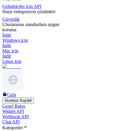
Geliştiriciler için API
Hazır entegrasyon çözümleri
Güvenlik
Uluslararası standartlara uygun
koruma
İndir
Windows için
İndir
Mac için
İndir
Linux için
Giriş
Ücretsiz Kaydol
Genel Bakış
Widget API
Webhook API
Chat API
Kategoriler