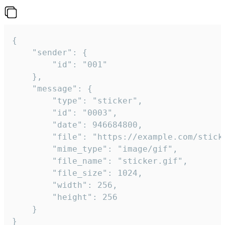
{

	"sender": {

		"id": "001"

	},

	"message": {

		"type": "sticker",

		"id": "0003",

		"date": 946684800,

		"file": "https://example.com/sticker.gif",

		"mime_type": "image/gif",

		"file_name": "sticker.gif",

		"file_size": 1024,

		"width": 256,

		"height": 256

	}

}