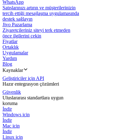
WhatsApp
Satışlarınızı artırın ve müşterilerinizin
tercih ettiği mesajlaşma uygulamasında
destek sağlayın
Jivo Pazarlama
Ziyaretçileriniz siteyi terk etmeden
önce ilgilerini çekin
Fiyatlar
Ortaklık
Uygulamalar
Yardım
Blog
Kaynaklar
Geliştiriciler için API
Hazır entegrasyon çözümleri
Güvenlik
Uluslararası standartlara uygun
koruma
İndir
Windows için
İndir
Mac için
İndir
Linux için