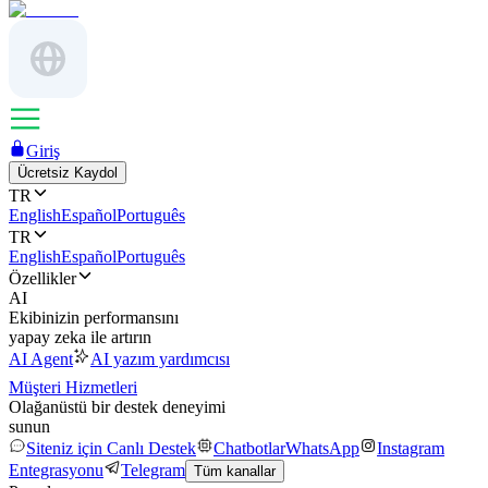
Giriş
Ücretsiz Kaydol
TR
English
Español
Português
TR
English
Español
Português
Özellikler
AI
Ekibinizin performansını
yapay zeka ile artırın
AI Agent
AI yazım yardımcısı
Müşteri Hizmetleri
Olağanüstü bir destek deneyimi
sunun
Siteniz için Canlı Destek
Chatbotlar
WhatsApp
Instagram
Entegrasyonu
Telegram
Tüm kanallar