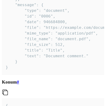
	"message": {

		"type": "document",

		"id": "0006",

		"date": 946684800,

		"file": "https://example.com/document.pdf",

		"mime_type": "application/pdf",

		"file_name": "document.pdf",

		"file_size": 512,

		"title": "Title",

		"text": "Document comment."

	}

}
Konum
#
{
