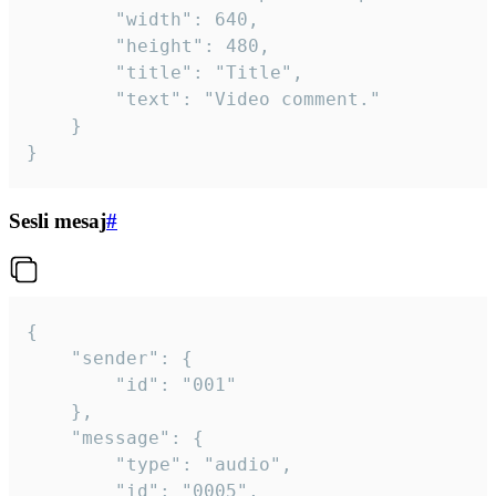
		"width": 640,

		"height": 480,

		"title": "Title",

		"text": "Video comment."

	}

}
Sesli mesaj
#
{

	"sender": {

		"id": "001"

	},

	"message": {

		"type": "audio",

		"id": "0005",
