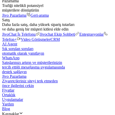
Pazarlama
Trafiği nitelikli potansiyel
müşterilere dönüştürün
Jivo Pazarlama
Geri-arama
Satış
Daha fazla satış, daha yüksek sipariş tutarları
ve daha geniş bir müşteri kitlesi elde edin
JivoChat İş Telefonu
Jivochat Ekip Sohbeti
Entegrasyonlar
Telefon+
Video Görüşmeler
CRM
AI Agent
Sık sorulan soruları
otomatik olarak yanıtlayın
WhatsApp
Satışlarınızı artırın ve müşterilerinizin
tercih ettiği mesajlaşma uygulamasında
destek sağlayın
Jivo Pazarlama
Ziyaretçileriniz siteyi terk etmeden
önce ilgilerini çekin
Fiyatlar
Ortaklık
Uygulamalar
Yardım
Blog
Kaynaklar