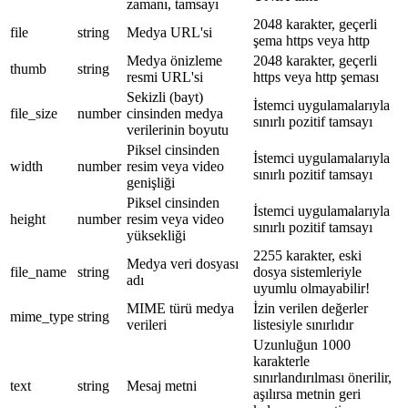
zamanı, tamsayı
2048 karakter, geçerli
file
string
Medya URL'si
şema https veya http
Medya önizleme
2048 karakter, geçerli
thumb
string
resmi URL'si
https veya http şeması
Sekizli (bayt)
İstemci uygulamalarıyla
file_size
number
cinsinden medya
sınırlı pozitif tamsayı
verilerinin boyutu
Piksel cinsinden
İstemci uygulamalarıyla
width
number
resim veya video
sınırlı pozitif tamsayı
genişliği
Piksel cinsinden
İstemci uygulamalarıyla
height
number
resim veya video
sınırlı pozitif tamsayı
yüksekliği
2255 karakter, eski
Medya veri dosyası
file_name
string
dosya sistemleriyle
adı
uyumlu olmayabilir!
MIME türü medya
İzin verilen değerler
mime_type
string
verileri
listesiyle sınırlıdır
Uzunluğun 1000
karakterle
sınırlandırılması önerilir,
text
string
Mesaj metni
aşılırsa metnin geri