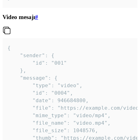
Video mesajı
#
{

	"sender": {

		"id": "001"

	},

	"message": {

		"type": "video",

		"id": "0004",

		"date": 946684800,

		"file": "https://example.com/video.mp4",

		"mime_type": "video/mp4",

		"file_name": "video.mp4",

		"file_size": 1048576,

		"thumb": "https://example.com/video_thumb.png",
