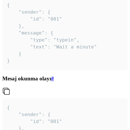
{

	"sender": {

		"id": "001"

	},

	"message": {

		"type": "typein",

		"text": "Wait a minute"

	}

}
Mesaj okunma olayı
#
{

	"sender": {

		"id": "001"

	},
