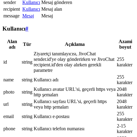
sender
Kullanıcı
Mesaj gönderen
recipient
Kullanıcı
Mesaj alan
message
Mesaj
Mesaj
Kullanıcı
#
Alan
Azami
Tür
Açıklama
adı
boyut
Ziyaretçi tanımlayıcısı, JivoChat
sender.id'ye olay gönderirken ve JivoChat
255
id
string
recipient.id'den olay alırken gerekli
karakter
parametre
255
name
string
Kullanıcı adı
karakter
Kullanıcı avatar URL'si, geçerli https veya
2048
photo
string
http şemaları
karakter
Kullanıcı sayfası URL'si, geçerli https
2048
url
string
veya http şemaları
karakter
255
email
string
Kullanıcı e-postası
karakter
2-15
phone
string
Kullanıcı telefon numarası
karakter