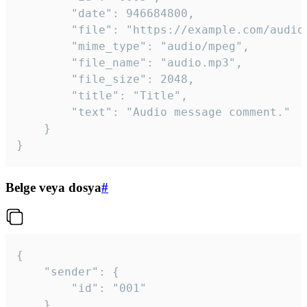
		"date": 946684800,

		"file": "https://example.com/audio.mp3",

		"mime_type": "audio/mpeg",

		"file_name": "audio.mp3",

		"file_size": 2048,

		"title": "Title",

		"text": "Audio message comment."

	}

}
Belge veya dosya
#
{

	"sender": {

		"id": "001"

	},
