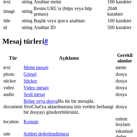
text
string
Anahtar metni
100 karakter
Resim URL'si (https veya http
2048
image
string
şeması)
karakter
title
string
Başlık veya ipucu anahtarı
100 karakter
id
string
Anahtar ID
500 karakter
Mesaj türleri
#
Gerekli
Tür
Açıklama
alanlar
text
Metin mesajı
metin
photo
Görsel
dosya
sticker
Sticker
dosya
video
Video mesajı
dosya
audio
Sesli mesaj
dosya
Belge veya dosya
Bu tür bir mesajda.
document
JivoChat'ya aktarılmasına izin verilen herhangi
dosya
bir dosyayı gönderebilirsiniz.
enlem
location
Konum
boylam
rakamsal
rate
Sohbet değerlendirmesi
değer