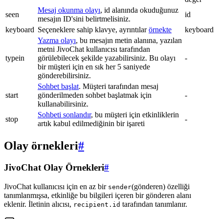
Mesaj okunma olayı
, id alanında okuduğunuz
seen
id
mesajın ID'sini belirtmelisiniz.
keyboard
Seçeneklere sahip klavye, ayrıntılar
örnekte
keyboard
Yazma olayı
, bu mesajın metin alanına, yazılan
metni JivoChat kullanıcısı tarafından
typein
görülebilecek şekilde yazabilirsiniz. Bu olayı
-
bir müşteri için en sık her 5 saniyede
gönderebilirsiniz.
Sohbet başlat
. Müşteri tarafından mesaj
start
gönderilmeden sohbet başlatmak için
-
kullanabilirsiniz.
Sohbeti sonlandır
, bu müşteri için etkinliklerin
stop
-
artık kabul edilmediğinin bir işareti
Olay örnekleri
#
JivoChat Olay Örnekleri
#
JivoChat kullanıcısı için en az bir
(gönderen) özelliği
sender
tanımlanmışsa, etkinliğe bu bilgileri içeren bir gönderen alanı
eklenir. İletinin alıcısı,
tarafından tanımlanır.
recipient.id