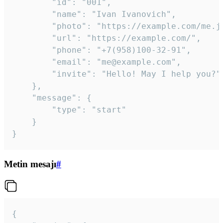
		"id": "001",

		"name": "Ivan Ivanovich",

		"photo": "https://example.com/me.jpg",

		"url": "https://example.com/",

		"phone": "+7(958)100-32-91",

		"email": "me@example.com",

		"invite": "Hello! May I help you?"

	},

	"message": {

		"type": "start"

	}

}
Metin mesajı
#
{
