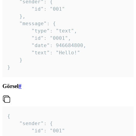
	"sender": {

		"id": "001"

	},

	"message": {

		"type": "text",

		"id": "0001",

		"date": 946684800,

		"text": "Hello!"

	}

}
Görsel
#
{

	"sender": {

		"id": "001"
