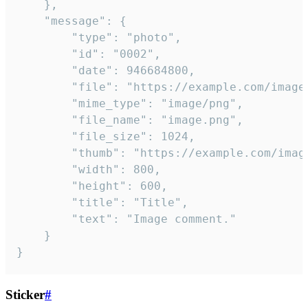
	},

	"message": {

		"type": "photo",

		"id": "0002",

		"date": 946684800,

		"file": "https://example.com/image.png",

		"mime_type": "image/png",

		"file_name": "image.png",

		"file_size": 1024,

		"thumb": "https://example.com/image_thumb.png",

		"width": 800,

		"height": 600,

		"title": "Title",

		"text": "Image comment."

	}

}
Sticker
#