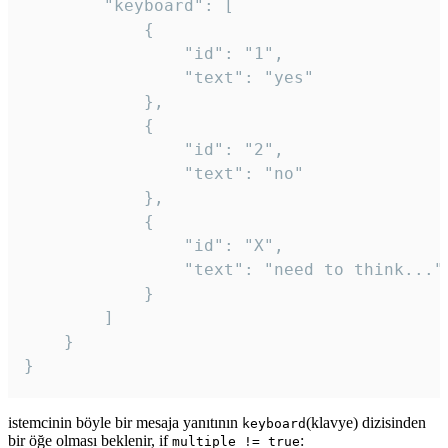
		"keyboard": [

			{

				"id": "1",

				"text": "yes"

			},

			{

				"id": "2",

				"text": "no"

			},

			{

				"id": "X",

				"text": "need to think..."

			}

		]

	}

}
istemcinin böyle bir mesaja yanıtının
(klavye) dizisinden
keyboard
bir öğe olması beklenir, if
:
multiple != true