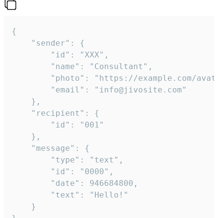
{

	"sender": {

		"id": "XXX",

		"name": "Consultant",

		"photo": "https://example.com/avatar.png",

		"email": "info@jivosite.com"

	},

	"recipient": {

		"id": "001"

	},

	"message": {

		"type": "text",

		"id": "0000",

		"date": 946684800,

		"text": "Hello!"

	}
