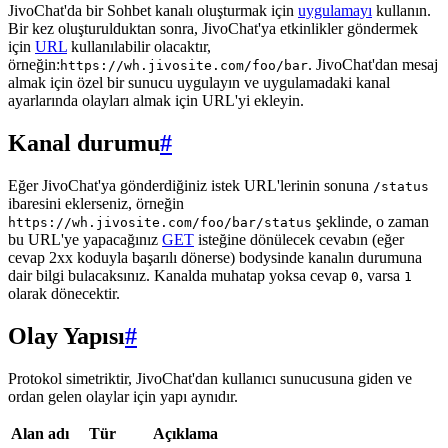
JivoChat'da bir Sohbet kanalı oluşturmak için
uygulamayı
kullanın.
Bir kez oluşturulduktan sonra, JivoChat'ya etkinlikler göndermek
için
URL
kullanılabilir olacaktır,
örneğin:
. JivoChat'dan mesaj
https://wh.jivosite.com/foo/bar
almak için özel bir sunucu uygulayın ve uygulamadaki kanal
ayarlarında olayları almak için URL'yi ekleyin.
Kanal durumu
#
Eğer JivoChat'ya gönderdiğiniz istek URL'lerinin sonuna
/status
ibaresini eklerseniz, örneğin
şeklinde, o zaman
https://wh.jivosite.com/foo/bar/status
bu URL'ye yapacağınız
GET
isteğine dönülecek cevabın (eğer
cevap 2xx koduyla başarılı dönerse) bodysinde kanalın durumuna
dair bilgi bulacaksınız. Kanalda muhatap yoksa cevap
, varsa
0
1
olarak dönecektir.
Olay Yapısı
#
Protokol simetriktir, JivoChat'dan kullanıcı sunucusuna giden ve
ordan gelen olaylar için yapı aynıdır.
Alan adı
Tür
Açıklama