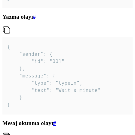
Yazma olayı
#
{

	"sender": {

		"id": "001"

	},

	"message": {

		"type": "typein",

		"text": "Wait a minute"

	}

}
Mesaj okunma olayı
#