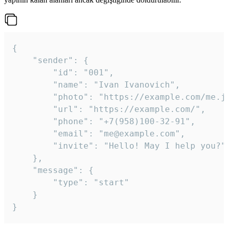
{

	"sender": {

		"id": "001",

		"name": "Ivan Ivanovich",

		"photo": "https://example.com/me.jpg",

		"url": "https://example.com/",

		"phone": "+7(958)100-32-91",

		"email": "me@example.com",

		"invite": "Hello! May I help you?"

	},

	"message": {

		"type": "start"

	}

}