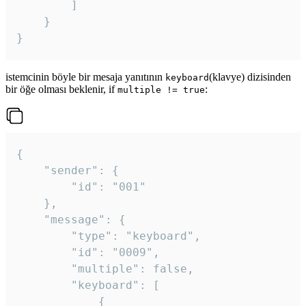
		]

	}

}
istemcinin böyle bir mesaja yanıtının
(klavye) dizisinden
keyboard
bir öğe olması beklenir, if
:
multiple != true
{

	"sender": {

		"id": "001"

	},

	"message": {

		"type": "keyboard",

		"id": "0009",

		"multiple": false,

		"keyboard": [

			{
