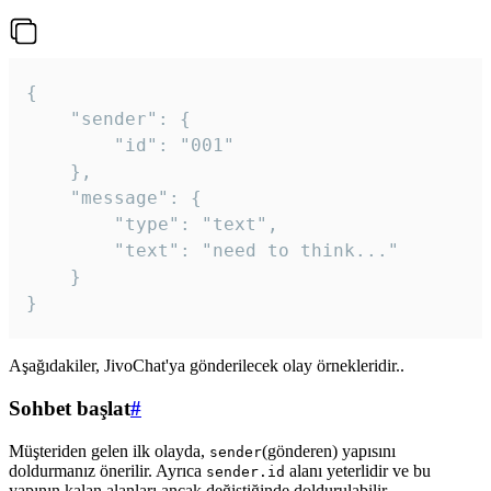
{

	"sender": {

		"id": "001"

	},

	"message": {

		"type": "text",

		"text": "need to think..."

	}

Aşağıdakiler, JivoChat'ya gönderilecek olay örnekleridir..
Sohbet başlat
#
Müşteriden gelen ilk olayda,
(gönderen) yapısını
sender
doldurmanız önerilir. Ayrıca
alanı yeterlidir ve bu
sender.id
yapının kalan alanları ancak değiştiğinde doldurulabilir.