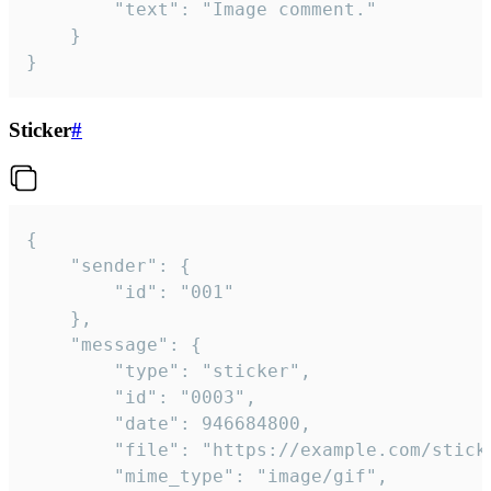
		"text": "Image comment."

	}

}
Sticker
#
{

	"sender": {

		"id": "001"

	},

	"message": {

		"type": "sticker",

		"id": "0003",

		"date": 946684800,

		"file": "https://example.com/sticker.gif",

		"mime_type": "image/gif",
