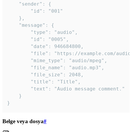
	"sender": {

		"id": "001"

	},

	"message": {

		"type": "audio",

		"id": "0005",

		"date": 946684800,

		"file": "https://example.com/audio.mp3",

		"mime_type": "audio/mpeg",

		"file_name": "audio.mp3",

		"file_size": 2048,

		"title": "Title",

		"text": "Audio message comment."

	}

}
Belge veya dosya
#