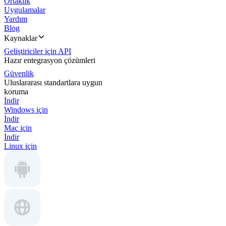
Ortaklık
Uygulamalar
Yardım
Blog
Kaynaklar
Geliştiriciler için API
Hazır entegrasyon çözümleri
Güvenlik
Uluslararası standartlara uygun
koruma
İndir
Windows için
İndir
Mac için
İndir
Linux için