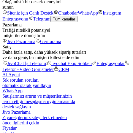
Olağanüstü bir destek deneyimi
sunun
Siteniz için Canlı Destek
Chatbotlar
WhatsApp
Instagram
Entegrasyonu
Telegram
Tüm kanallar
Pazarlama
Trafiği nitelikli potansiyel
müşterilere dönüştürün
Jivo Pazarlama
Geri-arama
Satış
Daha fazla satış, daha yüksek sipariş tutarları
ve daha geniş bir müşteri kitlesi elde edin
JivoChat İş Telefonu
Jivochat Ekip Sohbeti
Entegrasyonlar
Telefon+
Video Görüşmeler
CRM
AI Agent
Sık sorulan soruları
otomatik olarak yanıtlayın
WhatsApp
Satışlarınızı artırın ve müşterilerinizin
tercih ettiği mesajlaşma uygulamasında
destek sağlayın
Jivo Pazarlama
Ziyaretçileriniz siteyi terk etmeden
önce ilgilerini çekin
Fiyatlar