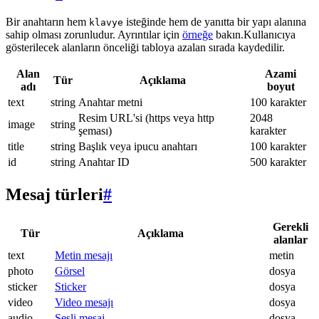
Bir anahtarın hem
isteğinde hem de yanıtta bir yapı alanına
klavye
sahip olması zorunludur. Ayrıntılar için
örneğe
bakın.Kullanıcıya
gösterilecek alanların önceliği tabloya azalan sırada kaydedilir.
Alan
Azami
Tür
Açıklama
adı
boyut
text
string
Anahtar metni
100 karakter
Resim URL'si (https veya http
2048
image
string
şeması)
karakter
title
string
Başlık veya ipucu anahtarı
100 karakter
id
string
Anahtar ID
500 karakter
Mesaj türleri
#
Gerekli
Tür
Açıklama
alanlar
text
Metin mesajı
metin
photo
Görsel
dosya
sticker
Sticker
dosya
video
Video mesajı
dosya
audio
Sesli mesaj
dosya