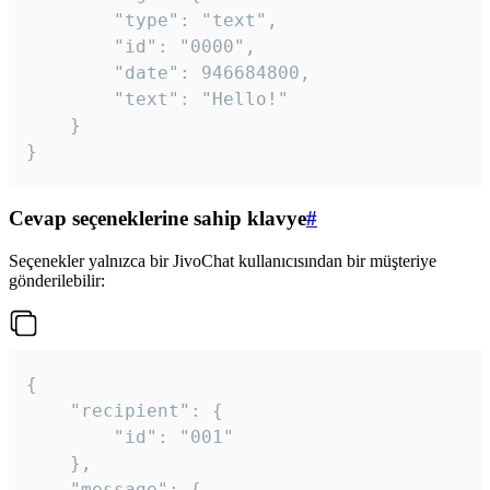
		"type": "text",

		"id": "0000",

		"date": 946684800,

		"text": "Hello!"

	}

}
Cevap seçeneklerine sahip klavye
#
Seçenekler yalnızca bir JivoChat kullanıcısından bir müşteriye
gönderilebilir:
{

	"recipient": {

		"id": "001"

	},

	"message": {
