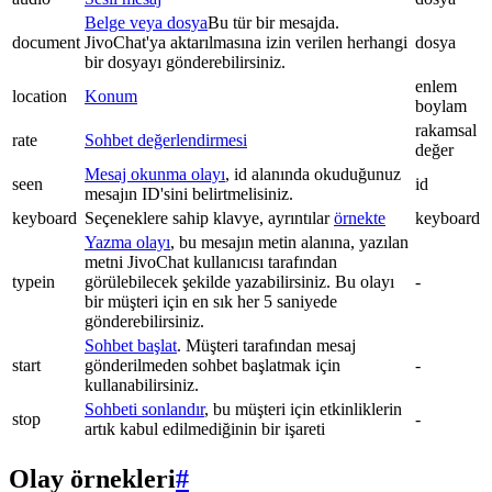
Belge veya dosya
Bu tür bir mesajda.
document
JivoChat'ya aktarılmasına izin verilen herhangi
dosya
bir dosyayı gönderebilirsiniz.
enlem
location
Konum
boylam
rakamsal
rate
Sohbet değerlendirmesi
değer
Mesaj okunma olayı
, id alanında okuduğunuz
seen
id
mesajın ID'sini belirtmelisiniz.
keyboard
Seçeneklere sahip klavye, ayrıntılar
örnekte
keyboard
Yazma olayı
, bu mesajın metin alanına, yazılan
metni JivoChat kullanıcısı tarafından
typein
görülebilecek şekilde yazabilirsiniz. Bu olayı
-
bir müşteri için en sık her 5 saniyede
gönderebilirsiniz.
Sohbet başlat
. Müşteri tarafından mesaj
start
gönderilmeden sohbet başlatmak için
-
kullanabilirsiniz.
Sohbeti sonlandır
, bu müşteri için etkinliklerin
stop
-
artık kabul edilmediğinin bir işareti
Olay örnekleri
#