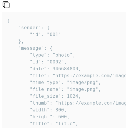
{

	"sender": {

		"id": "001"

	},

	"message": {

		"type": "photo",

		"id": "0002",

		"date": 946684800,

		"file": "https://example.com/image.png",

		"mime_type": "image/png",

		"file_name": "image.png",

		"file_size": 1024,

		"thumb": "https://example.com/image_thumb.png",

		"width": 800,

		"height": 600,

		"title": "Title",
