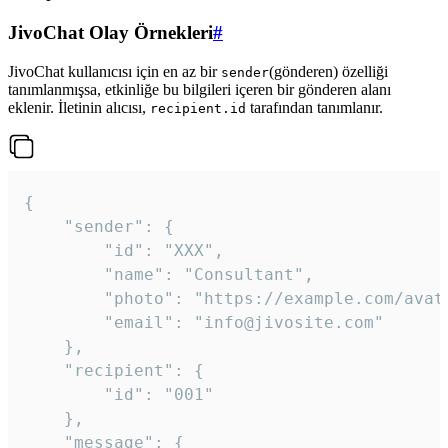
JivoChat Olay Örnekleri
#
JivoChat kullanıcısı için en az bir
(gönderen) özelliği
sender
tanımlanmışsa, etkinliğe bu bilgileri içeren bir gönderen alanı
eklenir. İletinin alıcısı,
tarafından tanımlanır.
recipient.id
{

	"sender": {

		"id": "XXX",

		"name": "Consultant",

		"photo": "https://example.com/avatar.png",

		"email": "info@jivosite.com"

	},

	"recipient": {

		"id": "001"

	},

	"message": {
