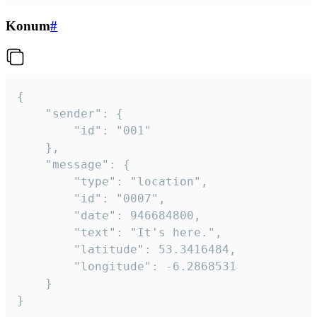
Konum
#
{

	"sender": {

		"id": "001"

	},

	"message": {

		"type": "location",

		"id": "0007",

		"date": 946684800,

		"text": "It's here.",

		"latitude": 53.3416484,

		"longitude": -6.2868531

	}

}