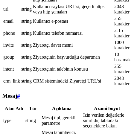
Kullanıcı sayfası URL'si, geçerli https
2048
url
string
veya http şemaları
karakter
255
email
string
Kullanıcı e-postası
karakter
2-15
phone
string
Kullanıcı telefon numarası
karakter
1000
invite
string
Ziyaretçi davet metni
karakter
10
group
string
Ziyaretçinin başvurduğu departman
basamak
255
intent
string
Ziyaretçinin talebinin konusu
karakter
2048
crm_link
string
CRM sistemindeki Ziyaretçi URL'si
karakter
Mesaj
#
Alan Adı
Tür
Açıklama
Azami boyut
İzin verilen değerlerle
Mesaj tipi, gerekli
type
string
sınırlıdır, tablodaki
parametre
seçeneklere bakın
Mesaj tanımlayıcı,