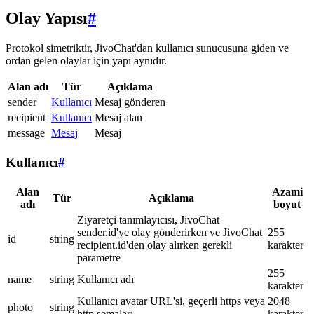
Olay Yapısı
#
Protokol simetriktir, JivoChat'dan kullanıcı sunucusuna giden ve
ordan gelen olaylar için yapı aynıdır.
Alan adı
Tür
Açıklama
sender
Kullanıcı
Mesaj gönderen
recipient
Kullanıcı
Mesaj alan
message
Mesaj
Mesaj
Kullanıcı
#
Alan
Azami
Tür
Açıklama
adı
boyut
Ziyaretçi tanımlayıcısı, JivoChat
sender.id'ye olay gönderirken ve JivoChat
255
id
string
recipient.id'den olay alırken gerekli
karakter
parametre
255
name
string
Kullanıcı adı
karakter
Kullanıcı avatar URL'si, geçerli https veya
2048
photo
string
http şemaları
karakter