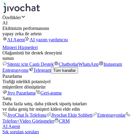
Özellikler
AI
Ekibinizin performansını
yapay zeka ile artırın
AI Agent
AI yazım yardımcısı
Müşteri Hizmetleri
Olağanüstü bir destek deneyimi
sunun
Siteniz için Canlı Destek
Chatbotlar
WhatsApp
Instagram
Entegrasyonu
Telegram
Tüm kanallar
Pazarlama
Trafiği nitelikli potansiyel
müşterilere dönüştürün
Jivo Pazarlama
Geri-arama
Satış
Daha fazla satış, daha yüksek sipariş tutarları
ve daha geniş bir müşteri kitlesi elde edin
JivoChat İş Telefonu
Jivochat Ekip Sohbeti
Entegrasyonlar
Telefon+
Video Görüşmeler
CRM
AI Agent
Sık sorulan soruları