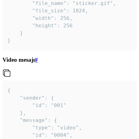
		"file_name": "sticker.gif",

		"file_size": 1024,

		"width": 256,

		"height": 256

	}

}
Video mesajı
#
{

	"sender": {

		"id": "001"

	},

	"message": {

		"type": "video",

		"id": "0004",
