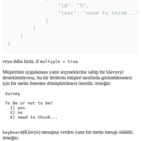
				"id": "X",

				"text": "need to think..."

			}

		]

	}

veya daha fazla, if
.
multiple = true
Müşterinin uygulaması yanıt seçeneklerine sahip bir klavyeyi
desteklemiyorsa, bu tür iletilerin müşteri tarafında görüntülenmesi
için bir metin listesine dönüştürülmesi önerilir, örneğin:
 Survey

 To be or not to be?

   1) yes

   2) no

   X) need to think...

(Klavye) mesajına verilen yanıt bir metin mesajı olabilir,
keyboard
örneğin: