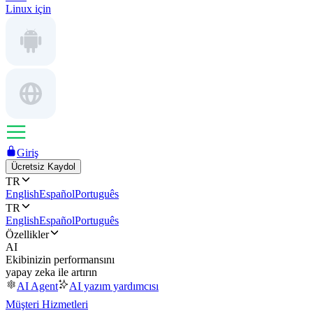
Linux için
Giriş
Ücretsiz Kaydol
TR
English
Español
Português
TR
English
Español
Português
Özellikler
AI
Ekibinizin performansını
yapay zeka ile artırın
AI Agent
AI yazım yardımcısı
Müşteri Hizmetleri