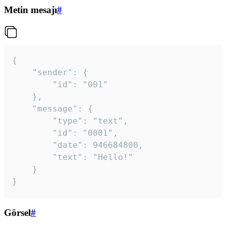
Metin mesajı
#
{

	"sender": {

		"id": "001"

	},

	"message": {

		"type": "text",

		"id": "0001",

		"date": 946684800,

		"text": "Hello!"

	}

}
Görsel
#