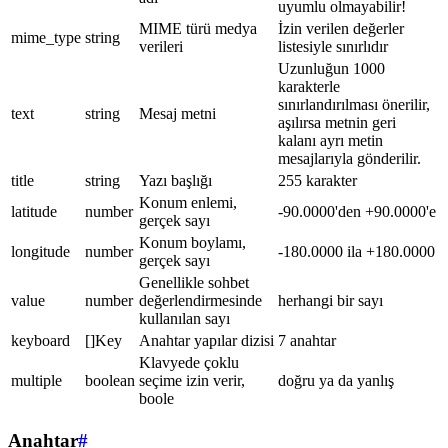
uyumlu olmayabilir!
MIME türü medya
İzin verilen değerler
mime_type
string
verileri
listesiyle sınırlıdır
Uzunluğun 1000
karakterle
sınırlandırılması önerilir,
text
string
Mesaj metni
aşılırsa metnin geri
kalanı ayrı metin
mesajlarıyla gönderilir.
title
string
Yazı başlığı
255 karakter
Konum enlemi,
latitude
number
-90.0000'den +90.0000'e
gerçek sayı
Konum boylamı,
longitude
number
-180.0000 ila +180.0000
gerçek sayı
Genellikle sohbet
value
number
değerlendirmesinde
herhangi bir sayı
kullanılan sayı
keyboard
[]Key
Anahtar yapılar dizisi
7 anahtar
Klavyede çoklu
multiple
boolean
seçime izin verir,
doğru ya da yanlış
boole
Anahtar
#