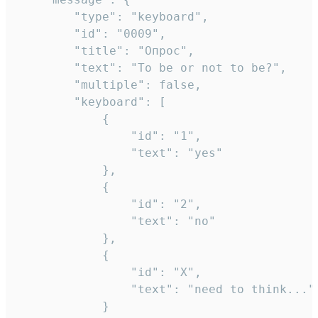
		"type": "keyboard",

		"id": "0009",

		"title": "Опрос",

		"text": "To be or not to be?",

		"multiple": false,

		"keyboard": [

			{

				"id": "1",

				"text": "yes"

			},

			{

				"id": "2",

				"text": "no"

			},

			{

				"id": "X",

				"text": "need to think..."

			}
