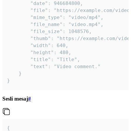
		"date": 946684800,

		"file": "https://example.com/video.mp4",

		"mime_type": "video/mp4",

		"file_name": "video.mp4",

		"file_size": 1048576,

		"thumb": "https://example.com/video_thumb.png",

		"width": 640,

		"height": 480,

		"title": "Title",

		"text": "Video comment."

	}

}
Sesli mesaj
#
{
