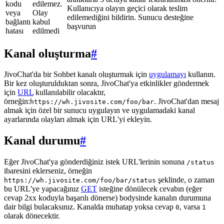
kodu
edilemez.
Kullanıcıya olayın geçici olarak teslim
veya
Olay
edilemediğini bildirin. Sunucu desteğine
bağlantı
kabul
başvurun
hatası
edilmedi
Kanal oluşturma
#
JivoChat'da bir Sohbet kanalı oluşturmak için
uygulamayı
kullanın.
Bir kez oluşturulduktan sonra, JivoChat'ya etkinlikler göndermek
için
URL
kullanılabilir olacaktır,
örneğin:
. JivoChat'dan mesaj
https://wh.jivosite.com/foo/bar
almak için özel bir sunucu uygulayın ve uygulamadaki kanal
ayarlarında olayları almak için URL'yi ekleyin.
Kanal durumu
#
Eğer JivoChat'ya gönderdiğiniz istek URL'lerinin sonuna
/status
ibaresini eklerseniz, örneğin
şeklinde, o zaman
https://wh.jivosite.com/foo/bar/status
bu URL'ye yapacağınız
GET
isteğine dönülecek cevabın (eğer
cevap 2xx koduyla başarılı dönerse) bodysinde kanalın durumuna
dair bilgi bulacaksınız. Kanalda muhatap yoksa cevap
, varsa
0
1
olarak dönecektir.