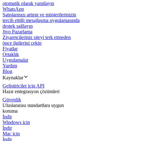
otomatik olarak yanıtlayın
WhatsApp
Satışlarınızı artırın ve müşterilerinizin
tercih ettiği mesajlaşma uygulamasında
destek sağlayın
Jivo Pazarlama
Ziyaretçileriniz siteyi terk etmeden
önce ilgilerini çekin
Fiyatlar
Ortaklık
Uygulamalar
Yardım
Blog
Kaynaklar
Geliştiriciler için API
Hazır entegrasyon çözümleri
Güvenlik
Uluslararası standartlara uygun
koruma
İndir
Windows için
İndir
Mac için
İndir