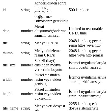
gönderildikten sonra
bir mesajın
id
string
500 karakter
durumunu
değiştirmek
istiyorsanız gereklidir
Mesaj
Limited to reasonable
date
number
oluşturma/gönderme
UNIX time
zamanı, tamsayı
2048 karakter, geçerli
file
string
Medya URL'si
şema https veya http
Medya önizleme
2048 karakter, geçerli
thumb
string
resmi URL'si
https veya http şeması
Sekizli (bayt)
İstemci uygulamalarıyla
file_size
number
cinsinden medya
sınırlı pozitif tamsayı
verilerinin boyutu
Piksel cinsinden
İstemci uygulamalarıyla
width
number
resim veya video
sınırlı pozitif tamsayı
genişliği
Piksel cinsinden
İstemci uygulamalarıyla
height
number
resim veya video
sınırlı pozitif tamsayı
yüksekliği
2255 karakter, eski
Medya veri dosyası
file_name
string
dosya sistemleriyle
adı