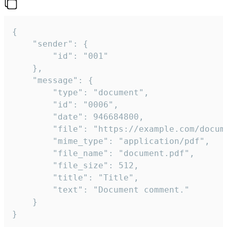
{

	"sender": {

		"id": "001"

	},

	"message": {

		"type": "document",

		"id": "0006",

		"date": 946684800,

		"file": "https://example.com/document.pdf",

		"mime_type": "application/pdf",

		"file_name": "document.pdf",

		"file_size": 512,

		"title": "Title",

		"text": "Document comment."

	}

}