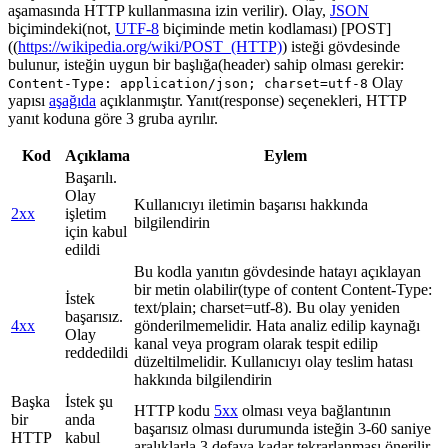
aşamasında HTTP kullanmasına izin verilir). Olay,
JSON
biçimindeki(not,
UTF-8
biçiminde metin kodlaması) [POST]
((
https://wikipedia.org/wiki/POST_(HTTP)
) isteği gövdesinde
bulunur, isteğin uygun bir başlığa(header) sahip olması gerekir:
Olay
Content-Type: application/json; charset=utf-8
yapısı
aşağıda
açıklanmıştır. Yanıt(response) seçenekleri, HTTP
yanıt koduna göre 3 gruba ayrılır.
Kod
Açıklama
Eylem
Başarılı.
Olay
Kullanıcıyı iletimin başarısı hakkında
2xx
işletim
bilgilendirin
için kabul
edildi
Bu kodla yanıtın gövdesinde hatayı açıklayan
bir metin olabilir(type of content Content-Type:
İstek
text/plain; charset=utf-8). Bu olay yeniden
başarısız.
4xx
gönderilmemelidir. Hata analiz edilip kaynağı
Olay
kanal veya program olarak tespit edilip
reddedildi
düzeltilmelidir. Kullanıcıyı olay teslim hatası
hakkında bilgilendirin
Başka
İstek şu
HTTP kodu
5xx
olması veya bağlantının
bir
anda
başarısız olması durumunda isteğin 3-60 saniye
HTTP
kabul
aralıklarla 3 defaya kadar tekrarlanması önerilir.