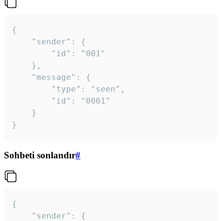
{

	"sender": {

		"id": "001"

	},

	"message": {

		"type": "seen",

		"id": "0001"

	}

}
Sohbeti sonlandır
#
{

	"sender": {
