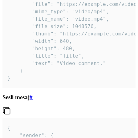
		"file": "https://example.com/video.mp4",

		"mime_type": "video/mp4",

		"file_name": "video.mp4",

		"file_size": 1048576,

		"thumb": "https://example.com/video_thumb.png",

		"width": 640,

		"height": 480,

		"title": "Title",

		"text": "Video comment."

	}

}
Sesli mesaj
#
{

	"sender": {
