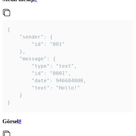
{

	"sender": {

		"id": "001"

	},

	"message": {

		"type": "text",

		"id": "0001",

		"date": 946684800,

		"text": "Hello!"

	}

}
Görsel
#