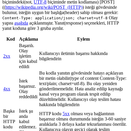
biçimindeki(not,
UTF-8
biçiminde metin kodlaması) [POST]
((
https://wikipedia.org/wiki/POST_(HTTP)
) isteği gövdesinde
bulunur, isteğin uygun bir başlığa(header) sahip olması gerekir:
Olay
Content-Type: application/json; charset=utf-8
yapısı
aşağıda
açıklanmıştır. Yanıt(response) seçenekleri, HTTP
yanıt koduna göre 3 gruba ayrılır.
Kod
Açıklama
Eylem
Başarılı.
Olay
Kullanıcıyı iletimin başarısı hakkında
2xx
işletim
bilgilendirin
için kabul
edildi
Bu kodla yanıtın gövdesinde hatayı açıklayan
bir metin olabilir(type of content Content-Type:
İstek
text/plain; charset=utf-8). Bu olay yeniden
başarısız.
4xx
gönderilmemelidir. Hata analiz edilip kaynağı
Olay
kanal veya program olarak tespit edilip
reddedildi
düzeltilmelidir. Kullanıcıyı olay teslim hatası
hakkında bilgilendirin
Başka
İstek şu
HTTP kodu
5xx
olması veya bağlantının
bir
anda
başarısız olması durumunda isteğin 3-60 saniye
HTTP
kabul
aralıklarla 3 defaya kadar tekrarlanması önerilir.
kodu
edilemez.
Kullanıcıya olayın geçici olarak teslim