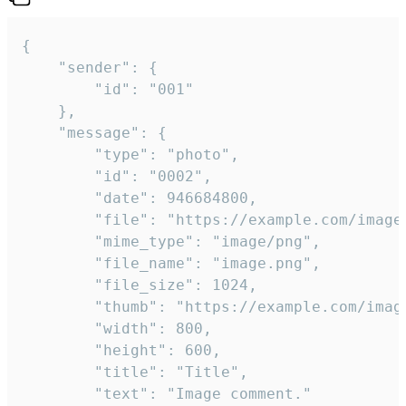
{

	"sender": {

		"id": "001"

	},

	"message": {

		"type": "photo",

		"id": "0002",

		"date": 946684800,

		"file": "https://example.com/image.png",

		"mime_type": "image/png",

		"file_name": "image.png",

		"file_size": 1024,

		"thumb": "https://example.com/image_thumb.png",

		"width": 800,

		"height": 600,

		"title": "Title",

		"text": "Image comment."
