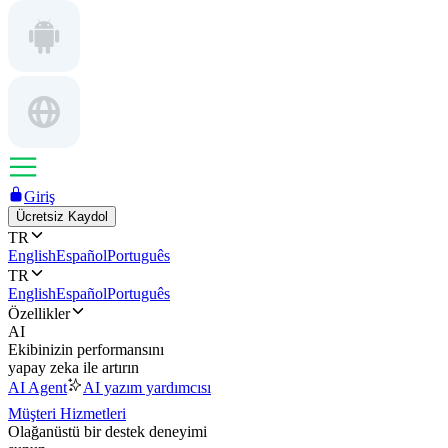
Giriş
Ücretsiz Kaydol
TR
English
Español
Português
TR
English
Español
Português
Özellikler
AI
Ekibinizin performansını
yapay zeka ile artırın
AI Agent
AI yazım yardımcısı
Müşteri Hizmetleri
Olağanüstü bir destek deneyimi