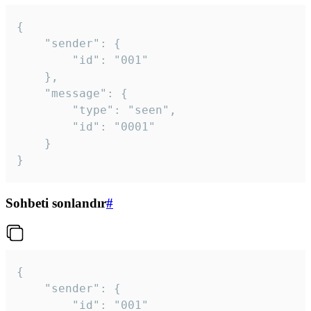
{

	"sender": {

		"id": "001"

	},

	"message": {

		"type": "seen",

		"id": "0001"

	}

}
Sohbeti sonlandır
#
{

	"sender": {

		"id": "001"
