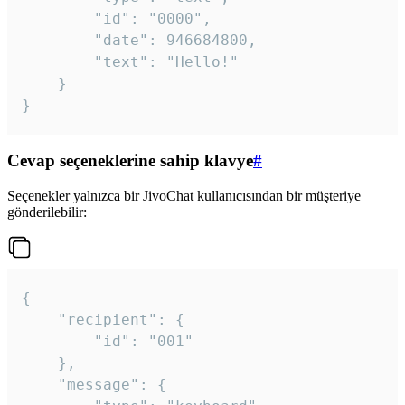
		"id": "0000",

		"date": 946684800,

		"text": "Hello!"

	}

}
Cevap seçeneklerine sahip klavye
#
Seçenekler yalnızca bir JivoChat kullanıcısından bir müşteriye
gönderilebilir:
{

	"recipient": {

		"id": "001"

	},

	"message": {
