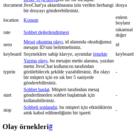
document
JivoChat'ya aktarılmasına izin verilen herhangi
dosya
bir dosyayı gönderebilirsiniz.
enlem
location
Konum
boylam
rakamsal
rate
Sohbet değerlendirmesi
değer
Mesaj okunma olayı
, id alanında okuduğunuz
seen
id
mesajın ID'sini belirtmelisiniz.
keyboard
Seçeneklere sahip klavye, ayrıntılar
örnekte
keyboard
Yazma olayı
, bu mesajın metin alanına, yazılan
metni JivoChat kullanıcısı tarafından
typein
görülebilecek şekilde yazabilirsiniz. Bu olayı
-
bir müşteri için en sık her 5 saniyede
gönderebilirsiniz.
Sohbet başlat
. Müşteri tarafından mesaj
start
gönderilmeden sohbet başlatmak için
-
kullanabilirsiniz.
Sohbeti sonlandır
, bu müşteri için etkinliklerin
stop
-
artık kabul edilmediğinin bir işareti
Olay örnekleri
#