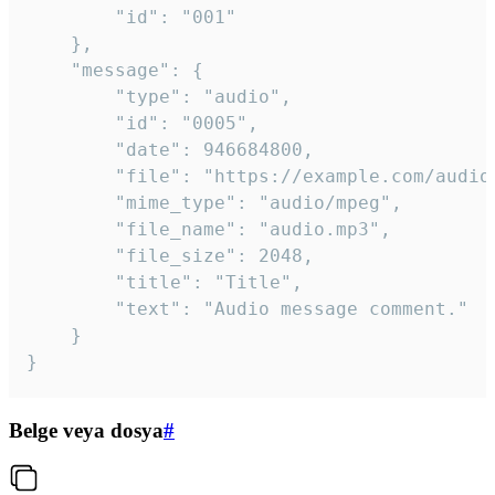
		"id": "001"

	},

	"message": {

		"type": "audio",

		"id": "0005",

		"date": 946684800,

		"file": "https://example.com/audio.mp3",

		"mime_type": "audio/mpeg",

		"file_name": "audio.mp3",

		"file_size": 2048,

		"title": "Title",

		"text": "Audio message comment."

	}

}
Belge veya dosya
#