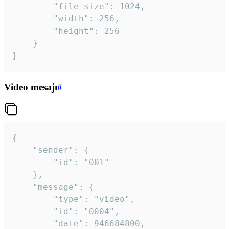
		"file_size": 1024,

		"width": 256,

		"height": 256

	}

}
Video mesajı
#
{

	"sender": {

		"id": "001"

	},

	"message": {

		"type": "video",

		"id": "0004",

		"date": 946684800,
