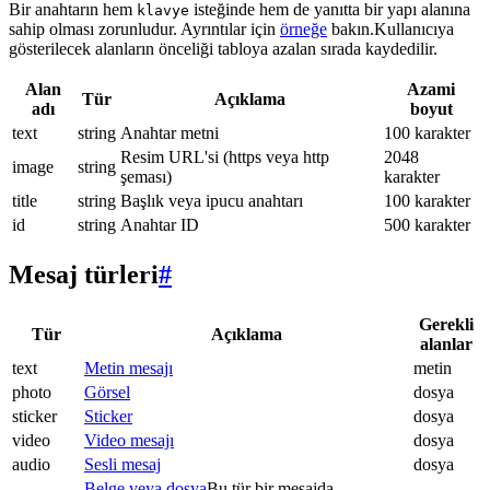
Bir anahtarın hem
isteğinde hem de yanıtta bir yapı alanına
klavye
sahip olması zorunludur. Ayrıntılar için
örneğe
bakın.Kullanıcıya
gösterilecek alanların önceliği tabloya azalan sırada kaydedilir.
Alan
Azami
Tür
Açıklama
adı
boyut
text
string
Anahtar metni
100 karakter
Resim URL'si (https veya http
2048
image
string
şeması)
karakter
title
string
Başlık veya ipucu anahtarı
100 karakter
id
string
Anahtar ID
500 karakter
Mesaj türleri
#
Gerekli
Tür
Açıklama
alanlar
text
Metin mesajı
metin
photo
Görsel
dosya
sticker
Sticker
dosya
video
Video mesajı
dosya
audio
Sesli mesaj
dosya
Belge veya dosya
Bu tür bir mesajda.