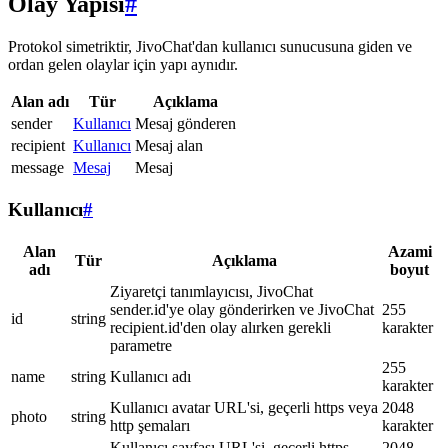
Olay Yapısı
#
Protokol simetriktir, JivoChat'dan kullanıcı sunucusuna giden ve
ordan gelen olaylar için yapı aynıdır.
Alan adı
Tür
Açıklama
sender
Kullanıcı
Mesaj gönderen
recipient
Kullanıcı
Mesaj alan
message
Mesaj
Mesaj
Kullanıcı
#
Alan
Azami
Tür
Açıklama
adı
boyut
Ziyaretçi tanımlayıcısı, JivoChat
sender.id'ye olay gönderirken ve JivoChat
255
id
string
recipient.id'den olay alırken gerekli
karakter
parametre
255
name
string
Kullanıcı adı
karakter
Kullanıcı avatar URL'si, geçerli https veya
2048
photo
string
http şemaları
karakter
Kullanıcı sayfası URL'si, geçerli https
2048