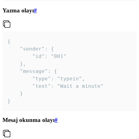
Yazma olayı
#
{

	"sender": {

		"id": "001"

	},

	"message": {

		"type": "typein",

		"text": "Wait a minute"

	}

}
Mesaj okunma olayı
#