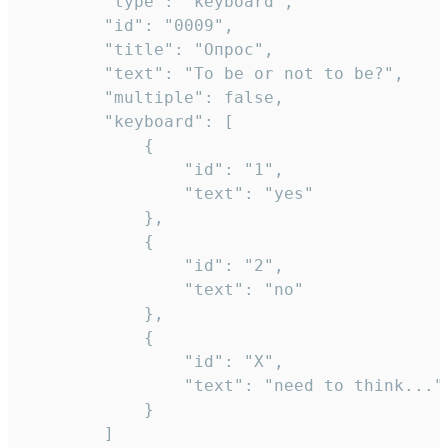
		"type": "keyboard",

		"id": "0009",

		"title": "Опрос",

		"text": "To be or not to be?",

		"multiple": false,

		"keyboard": [

			{

				"id": "1",

				"text": "yes"

			},

			{

				"id": "2",

				"text": "no"

			},

			{

				"id": "X",

				"text": "need to think..."

			}

		]
