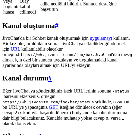
veya
Olay
edilemediğini bildirin. Sunucu desteğine
bağlantı
kabul
başvurun
hatası
edilmedi
Kanal oluşturma
#
JivoChat'da bir Sohbet kanalı oluşturmak için
uygulamayı
kullanın.
Bir kez oluşturulduktan sonra, JivoChat'ya etkinlikler göndermek
için
URL
kullanılabilir olacaktır,
örneğin:
. JivoChat'dan mesaj
https://wh.jivosite.com/foo/bar
almak için özel bir sunucu uygulayın ve uygulamadaki kanal
ayarlarında olayları almak için URL'yi ekleyin.
Kanal durumu
#
Eğer JivoChat'ya gönderdiğiniz istek URL'lerinin sonuna
/status
ibaresini eklerseniz, örneğin
şeklinde, o zaman
https://wh.jivosite.com/foo/bar/status
bu URL'ye yapacağınız
GET
isteğine dönülecek cevabın (eğer
cevap 2xx koduyla başarılı dönerse) bodysinde kanalın durumuna
dair bilgi bulacaksınız. Kanalda muhatap yoksa cevap
, varsa
0
1
olarak dönecektir.