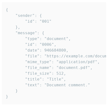
{

	"sender": {

		"id": "001"

	},

	"message": {

		"type": "document",

		"id": "0006",

		"date": 946684800,

		"file": "https://example.com/document.pdf",

		"mime_type": "application/pdf",

		"file_name": "document.pdf",

		"file_size": 512,

		"title": "Title",

		"text": "Document comment."

	}

}