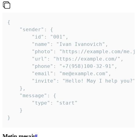
{

	"sender": {

		"id": "001",

		"name": "Ivan Ivanovich",

		"photo": "https://example.com/me.jpg",

		"url": "https://example.com/",

		"phone": "+7(958)100-32-91",

		"email": "me@example.com",

		"invite": "Hello! May I help you?"

	},

	"message": {

		"type": "start"

	}

}
Metin mesajı
#