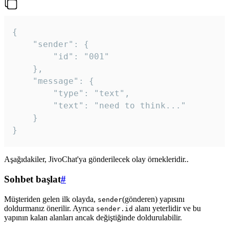
{

	"sender": {

		"id": "001"

	},

	"message": {

		"type": "text",

		"text": "need to think..."

	}

Aşağıdakiler, JivoChat'ya gönderilecek olay örnekleridir..
Sohbet başlat
#
Müşteriden gelen ilk olayda,
(gönderen) yapısını
sender
doldurmanız önerilir. Ayrıca
alanı yeterlidir ve bu
sender.id
yapının kalan alanları ancak değiştiğinde doldurulabilir.