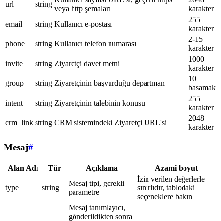
url
string
veya http şemaları
karakter
255
email
string
Kullanıcı e-postası
karakter
2-15
phone
string
Kullanıcı telefon numarası
karakter
1000
invite
string
Ziyaretçi davet metni
karakter
10
group
string
Ziyaretçinin başvurduğu departman
basamak
255
intent
string
Ziyaretçinin talebinin konusu
karakter
2048
crm_link
string
CRM sistemindeki Ziyaretçi URL'si
karakter
Mesaj
#
Alan Adı
Tür
Açıklama
Azami boyut
İzin verilen değerlerle
Mesaj tipi, gerekli
type
string
sınırlıdır, tablodaki
parametre
seçeneklere bakın
Mesaj tanımlayıcı,
gönderildikten sonra