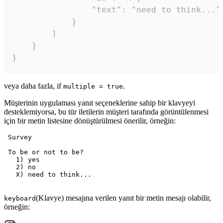
				"text": "need to think..."

			}

		]

	}

veya daha fazla, if
.
multiple = true
Müşterinin uygulaması yanıt seçeneklerine sahip bir klavyeyi
desteklemiyorsa, bu tür iletilerin müşteri tarafında görüntülenmesi
için bir metin listesine dönüştürülmesi önerilir, örneğin:
 Survey

 To be or not to be?

   1) yes

   2) no

   X) need to think...

(Klavye) mesajına verilen yanıt bir metin mesajı olabilir,
keyboard
örneğin: