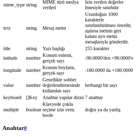
MIME türü medya
İzin verilen değerler
mime_type
string
verileri
listesiyle sınırlıdır
Uzunluğun 1000
karakterle
sınırlandırılması önerilir,
text
string
Mesaj metni
aşılırsa metnin geri
kalanı ayrı metin
mesajlarıyla gönderilir.
title
string
Yazı başlığı
255 karakter
Konum enlemi,
latitude
number
-90.0000'den +90.0000'e
gerçek sayı
Konum boylamı,
longitude
number
-180.0000 ila +180.0000
gerçek sayı
Genellikle sohbet
value
number
değerlendirmesinde
herhangi bir sayı
kullanılan sayı
keyboard
[]Key
Anahtar yapılar dizisi
7 anahtar
Klavyede çoklu
multiple
boolean
seçime izin verir,
doğru ya da yanlış
boole
Anahtar
#