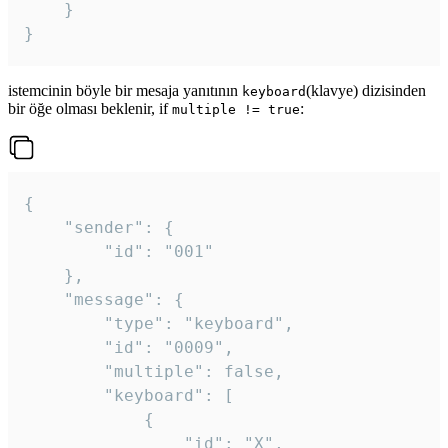
	}

}
istemcinin böyle bir mesaja yanıtının
(klavye) dizisinden
keyboard
bir öğe olması beklenir, if
:
multiple != true
{

	"sender": {

		"id": "001"

	},

	"message": {

		"type": "keyboard",

		"id": "0009",

		"multiple": false,

		"keyboard": [

			{

				"id": "X",
