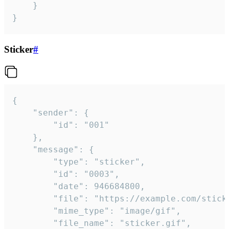
	}

}
Sticker
#
{

	"sender": {

		"id": "001"

	},

	"message": {

		"type": "sticker",

		"id": "0003",

		"date": 946684800,

		"file": "https://example.com/sticker.gif",

		"mime_type": "image/gif",

		"file_name": "sticker.gif",
