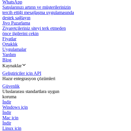
WhatsApp
Satışlarınızı artırın ve müşterilerinizin
tercih ettiği mesajlaşma uygulamasında
destek sağlayın
Jivo Pazarlama
Ziyaretçileriniz siteyi terk etmeden
önce ilgilerini çekin
Fiyatlar
Ortaklık
Uygulamalar
Yardım
Blog
Kaynaklar
Geliştiriciler için API
Hazır entegrasyon çözümleri
Güvenlik
Uluslararası standartlara uygun
koruma
İndir
Windows için
İndir
Mac için
İndir
Linux için