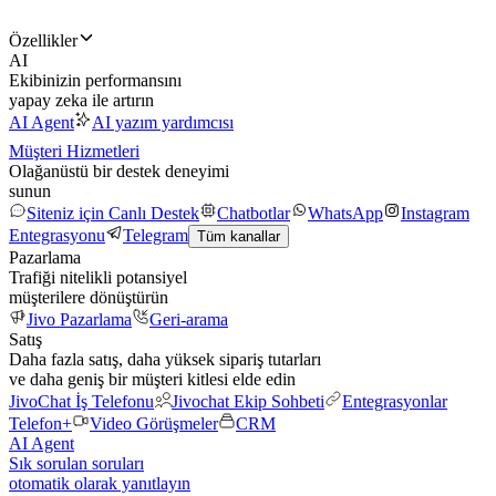
Özellikler
AI
Ekibinizin performansını
yapay zeka ile artırın
AI Agent
AI yazım yardımcısı
Müşteri Hizmetleri
Olağanüstü bir destek deneyimi
sunun
Siteniz için Canlı Destek
Chatbotlar
WhatsApp
Instagram
Entegrasyonu
Telegram
Tüm kanallar
Pazarlama
Trafiği nitelikli potansiyel
müşterilere dönüştürün
Jivo Pazarlama
Geri-arama
Satış
Daha fazla satış, daha yüksek sipariş tutarları
ve daha geniş bir müşteri kitlesi elde edin
JivoChat İş Telefonu
Jivochat Ekip Sohbeti
Entegrasyonlar
Telefon+
Video Görüşmeler
CRM
AI Agent
Sık sorulan soruları
otomatik olarak yanıtlayın