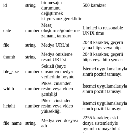
bir mesajın
id
string
500 karakter
durumunu
değiştirmek
istiyorsanız gereklidir
Mesaj
Limited to reasonable
date
number
oluşturma/gönderme
UNIX time
zamanı, tamsayı
2048 karakter, geçerli
file
string
Medya URL'si
şema https veya http
Medya önizleme
2048 karakter, geçerli
thumb
string
resmi URL'si
https veya http şeması
Sekizli (bayt)
İstemci uygulamalarıyla
file_size
number
cinsinden medya
sınırlı pozitif tamsayı
verilerinin boyutu
Piksel cinsinden
İstemci uygulamalarıyla
width
number
resim veya video
sınırlı pozitif tamsayı
genişliği
Piksel cinsinden
İstemci uygulamalarıyla
height
number
resim veya video
sınırlı pozitif tamsayı
yüksekliği
2255 karakter, eski
Medya veri dosyası
file_name
string
dosya sistemleriyle
adı
uyumlu olmayabilir!