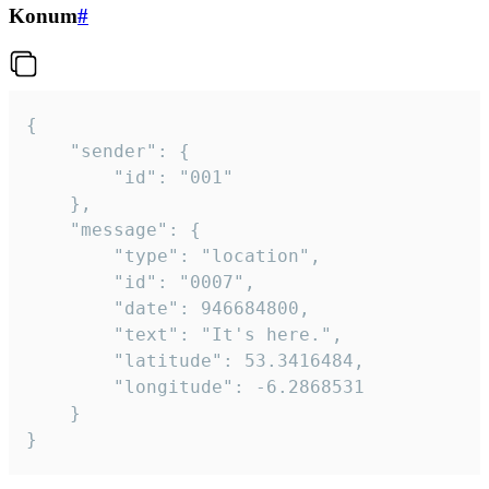
Konum
#
{

	"sender": {

		"id": "001"

	},

	"message": {

		"type": "location",

		"id": "0007",

		"date": 946684800,

		"text": "It's here.",

		"latitude": 53.3416484,

		"longitude": -6.2868531

	}

}