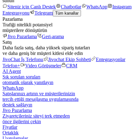
sunun
Siteniz için Canlı Destek
Chatbotlar
WhatsApp
Instagram
Entegrasyonu
Telegram
Tüm kanallar
Pazarlama
Trafiği nitelikli potansiyel
müşterilere dönüştürün
Jivo Pazarlama
Geri-arama
Satış
Daha fazla satış, daha yüksek sipariş tutarları
ve daha geniş bir müşteri kitlesi elde edin
JivoChat İş Telefonu
Jivochat Ekip Sohbeti
Entegrasyonlar
Telefon+
Video Görüşmeler
CRM
AI Agent
Sık sorulan soruları
otomatik olarak yanıtlayın
WhatsApp
Satışlarınızı artırın ve müşterilerinizin
tercih ettiği mesajlaşma uygulamasında
destek sağlayın
Jivo Pazarlama
Ziyaretçileriniz siteyi terk etmeden
önce ilgilerini çekin
Fiyatlar
Ortaklık
Uygulamalar