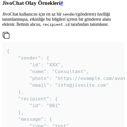
JivoChat Olay Örnekleri
#
JivoChat kullanıcısı için en az bir
(gönderen) özelliği
sender
tanımlanmışsa, etkinliğe bu bilgileri içeren bir gönderen alanı
eklenir. İletinin alıcısı,
tarafından tanımlanır.
recipient.id
{

	"sender": {

		"id": "XXX",

		"name": "Consultant",

		"photo": "https://example.com/avatar.png",

		"email": "info@jivosite.com"

	},

	"recipient": {

		"id": "001"

	},

	"message": {

		"type": "text",
