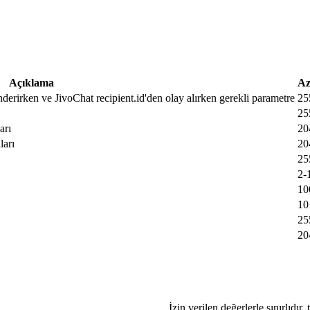
Açıklama
Az
nderirken ve JivoChat recipient.id'den olay alırken gerekli parametre
25
25
arı
20
ları
20
25
2-
10
10
25
20
İzin verilen değerlerle sınırlıdır