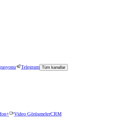
grasyonu
Telegram
Tüm kanallar
efon+
Video Görüşmeler
CRM