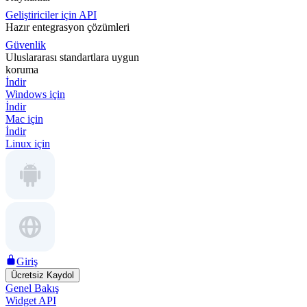
Geliştiriciler için API
Hazır entegrasyon çözümleri
Güvenlik
Uluslararası standartlara uygun
koruma
İndir
Windows için
İndir
Mac için
İndir
Linux için
Giriş
Ücretsiz Kaydol
Genel Bakış
Widget API