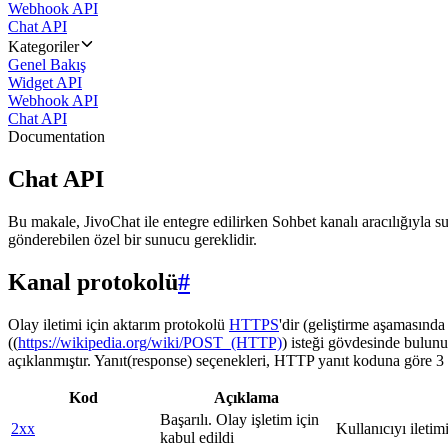
Webhook API
Chat API
Kategoriler
Genel Bakış
Widget API
Webhook API
Chat API
Documentation
Chat API
Bu makale, JivoChat ile entegre edilirken Sohbet kanalı aracılığıyla su
gönderebilen özel bir sunucu gereklidir.
Kanal protokolü
#
Olay iletimi için aktarım protokolü
HTTPS
'dir (geliştirme aşamasınd
((
https://wikipedia.org/wiki/POST_(HTTP)
) isteği gövdesinde bulunu
açıklanmıştır. Yanıt(response) seçenekleri, HTTP yanıt koduna göre 3 g
Kod
Açıklama
Başarılı. Olay işletim için
2xx
Kullanıcıyı iletim
kabul edildi