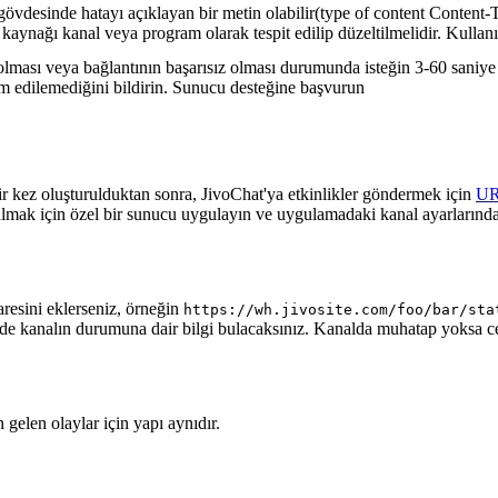
gövdesinde hatayı açıklayan bir metin olabilir(type of content Content-T
 kaynağı kanal veya program olarak tespit edilip düzeltilmelidir. Kullanı
lması veya bağlantının başarısız olması durumunda isteğin 3-60 saniye a
lim edilemediğini bildirin. Sunucu desteğine başvurun
ir kez oluşturulduktan sonra, JivoChat'ya etkinlikler göndermek için
U
almak için özel bir sunucu uygulayın ve uygulamadaki kanal ayarlarında
aresini eklerseniz, örneğin
https://wh.jivosite.com/foo/bar/sta
nde kanalın durumuna dair bilgi bulacaksınız. Kanalda muhatap yoksa 
gelen olaylar için yapı aynıdır.