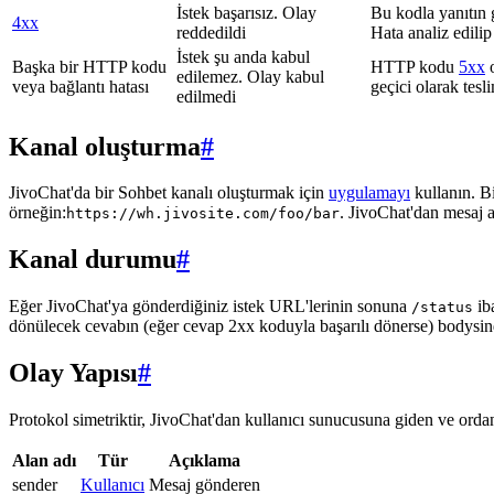
İstek başarısız. Olay
Bu kodla yanıtın 
4xx
reddedildi
Hata analiz edilip
İstek şu anda kabul
Başka bir HTTP kodu
HTTP kodu
5xx
o
edilemez. Olay kabul
veya bağlantı hatası
geçici olarak tes
edilmedi
Kanal oluşturma
#
JivoChat'da bir Sohbet kanalı oluşturmak için
uygulamayı
kullanın. B
örneğin:
. JivoChat'dan mesaj 
https://wh.jivosite.com/foo/bar
Kanal durumu
#
Eğer JivoChat'ya gönderdiğiniz istek URL'lerinin sonuna
ib
/status
dönülecek cevabın (eğer cevap 2xx koduyla başarılı dönerse) bodysi
Olay Yapısı
#
Protokol simetriktir, JivoChat'dan kullanıcı sunucusuna giden ve ordan 
Alan adı
Tür
Açıklama
sender
Kullanıcı
Mesaj gönderen