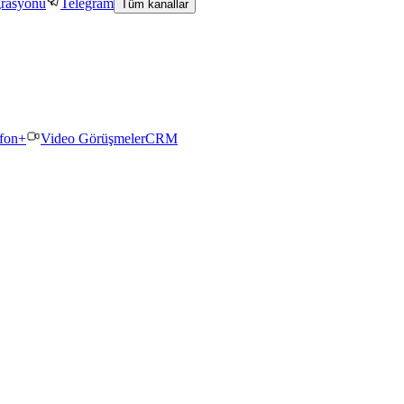
grasyonu
Telegram
Tüm kanallar
efon+
Video Görüşmeler
CRM