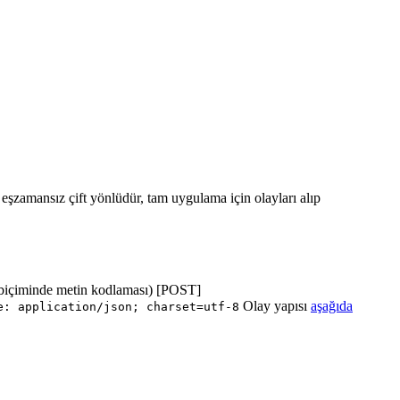
ı eşzamansız çift yönlüdür, tam uygulama için olayları alıp
biçiminde metin kodlaması) [POST]
Olay yapısı
aşağıda
e: application/json; charset=utf-8