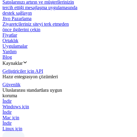
Satışlarınızı artırın ve müşterilerinizin
tercih ettiği mesajlaşma uygulamasında
destek sağlayın
Jivo Pazarlama
Ziyaretçileriniz siteyi terk etmeden
önce ilgilerini çekin
Fiyatlar
Ortaklık
Uygulamalar
Yardım
Blog
Kaynaklar
Geliştiriciler için API
Hazır entegrasyon çözümleri
Güvenlik
Uluslararası standartlara uygun
koruma
İndir
Windows için
İndir
Mac için
İndir
Linux için