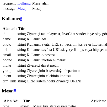
recipient
Kullanıcı
Mesaj alan
message
Mesaj
Mesaj
Kullanıcı
#
Alan adı
Tür
id
string
Ziyaretçi tanımlayıcısı, JivoChat sender.id'ye olay gö
name
string
Kullanıcı adı
photo
string
Kullanıcı avatar URL'si, geçerli https veya http şemal
url
string
Kullanıcı sayfası URL'si, geçerli https veya http şema
email
string
Kullanıcı e-postası
phone
string
Kullanıcı telefon numarası
invite
string
Ziyaretçi davet metni
group
string
Ziyaretçinin başvurduğu departman
intent
string
Ziyaretçinin talebinin konusu
crm_link
string
CRM sistemindeki Ziyaretçi URL'si
Mesaj
#
Alan Adı
Tür
Açıklama
type
string
Mesaj tipi, gerekli parametre