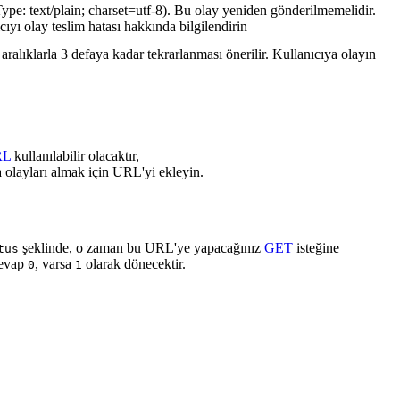
ype: text/plain; charset=utf-8). Bu olay yeniden gönderilmemelidir.
cıyı olay teslim hatası hakkında bilgilendirin
ralıklarla 3 defaya kadar tekrarlanması önerilir. Kullanıcıya olayın
RL
kullanılabilir olacaktır,
 olayları almak için URL'yi ekleyin.
şeklinde, o zaman bu URL'ye yapacağınız
GET
isteğine
tus
cevap
, varsa
olarak dönecektir.
0
1