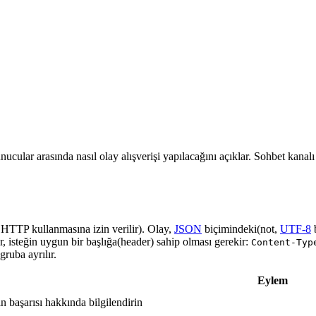
nucular arasında nasıl olay alışverişi yapılacağını açıklar. Sohbet kanal
a HTTP kullanmasına izin verilir). Olay,
JSON
biçimindeki(not,
UTF-8
r, isteğin uygun bir başlığa(header) sahip olması gerekir:
Content-Typ
ruba ayrılır.
Eylem
in başarısı hakkında bilgilendirin