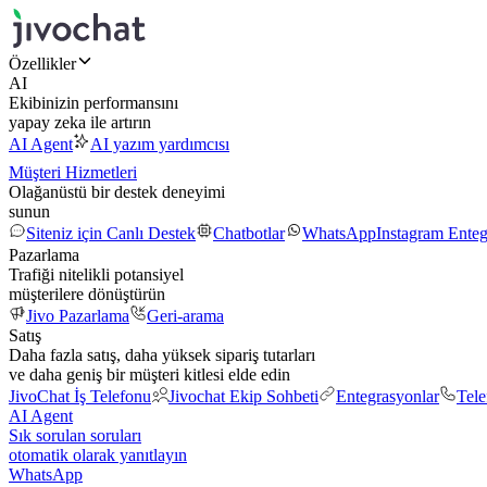
Özellikler
AI
Ekibinizin performansını
yapay zeka ile artırın
AI Agent
AI yazım yardımcısı
Müşteri Hizmetleri
Olağanüstü bir destek deneyimi
sunun
Siteniz için Canlı Destek
Chatbotlar
WhatsApp
Instagram Ente
Pazarlama
Trafiği nitelikli potansiyel
müşterilere dönüştürün
Jivo Pazarlama
Geri-arama
Satış
Daha fazla satış, daha yüksek sipariş tutarları
ve daha geniş bir müşteri kitlesi elde edin
JivoChat İş Telefonu
Jivochat Ekip Sohbeti
Entegrasyonlar
Tel
AI Agent
Sık sorulan soruları
otomatik olarak yanıtlayın
WhatsApp