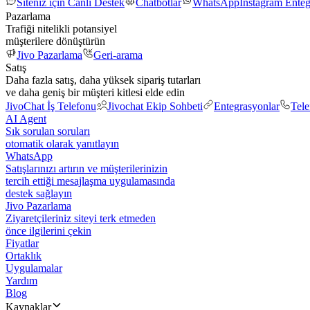
Siteniz için Canlı Destek
Chatbotlar
WhatsApp
Instagram Ente
Pazarlama
Trafiği nitelikli potansiyel
müşterilere dönüştürün
Jivo Pazarlama
Geri-arama
Satış
Daha fazla satış, daha yüksek sipariş tutarları
ve daha geniş bir müşteri kitlesi elde edin
JivoChat İş Telefonu
Jivochat Ekip Sohbeti
Entegrasyonlar
Tel
AI Agent
Sık sorulan soruları
otomatik olarak yanıtlayın
WhatsApp
Satışlarınızı artırın ve müşterilerinizin
tercih ettiği mesajlaşma uygulamasında
destek sağlayın
Jivo Pazarlama
Ziyaretçileriniz siteyi terk etmeden
önce ilgilerini çekin
Fiyatlar
Ortaklık
Uygulamalar
Yardım
Blog
Kaynaklar