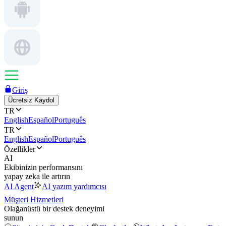
Giriş
Ücretsiz Kaydol
TR
English
Español
Português
TR
English
Español
Português
Özellikler
AI
Ekibinizin performansını
yapay zeka ile artırın
AI Agent
AI yazım yardımcısı
Müşteri Hizmetleri
Olağanüstü bir destek deneyimi
sunun