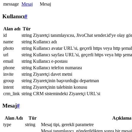
message
Mesaj
Mesaj
Kullanıcı
#
Alan adı
Tür
id
string
Ziyaretçi tanımlayıcısı, JivoChat sender.id'ye olay gö
name
string
Kullanıcı adı
photo
string
Kullanıcı avatar URL'si, geçerli https veya http şemal
url
string
Kullanıcı sayfası URL'si, geçerli https veya http şema
email
string
Kullanıcı e-postası
phone
string
Kullanıcı telefon numarası
invite
string
Ziyaretçi davet metni
group
string
Ziyaretçinin başvurduğu departman
intent
string
Ziyaretçinin talebinin konusu
crm_link
string
CRM sistemindeki Ziyaretçi URL'si
Mesaj
#
Alan Adı
Tür
Açıklama
type
string
Mesaj tipi, gerekli parametre
Mesaj tanımlayıcı, gönderildikten sonra bir mesa