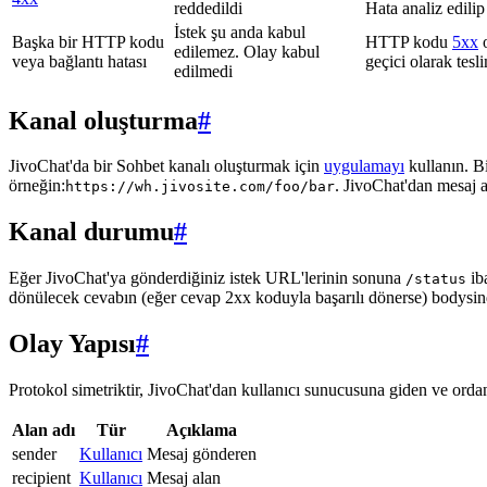
reddedildi
Hata analiz edilip
İstek şu anda kabul
Başka bir HTTP kodu
HTTP kodu
5xx
o
edilemez. Olay kabul
veya bağlantı hatası
geçici olarak tes
edilmedi
Kanal oluşturma
#
JivoChat'da bir Sohbet kanalı oluşturmak için
uygulamayı
kullanın. B
örneğin:
. JivoChat'dan mesaj 
https://wh.jivosite.com/foo/bar
Kanal durumu
#
Eğer JivoChat'ya gönderdiğiniz istek URL'lerinin sonuna
ib
/status
dönülecek cevabın (eğer cevap 2xx koduyla başarılı dönerse) bodysi
Olay Yapısı
#
Protokol simetriktir, JivoChat'dan kullanıcı sunucusuna giden ve ordan 
Alan adı
Tür
Açıklama
sender
Kullanıcı
Mesaj gönderen
recipient
Kullanıcı
Mesaj alan