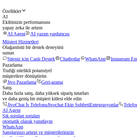
Özellikler
AI
Ekibinizin performansını
yapay zeka ile artırın
AI Agent
AI yazım yardımcısı
Müşteri Hizmetleri
Olağanüstü bir destek deneyimi
sunun
Siteniz için Canlı Destek
Chatbotlar
WhatsApp
Instagram En
Pazarlama
Trafiği nitelikli potansiyel
müşterilere dönüştürün
Jivo Pazarlama
Geri-arama
Satış
Daha fazla satış, daha yüksek sipariş tutarları
ve daha geniş bir müşteri kitlesi elde edin
JivoChat İş Telefonu
Jivochat Ekip Sohbeti
Entegrasyonlar
Telefo
AI Agent
Sık sorulan soruları
otomatik olarak yanıtlayın
WhatsApp
Satışlarınızı artırın ve müşterilerinizin