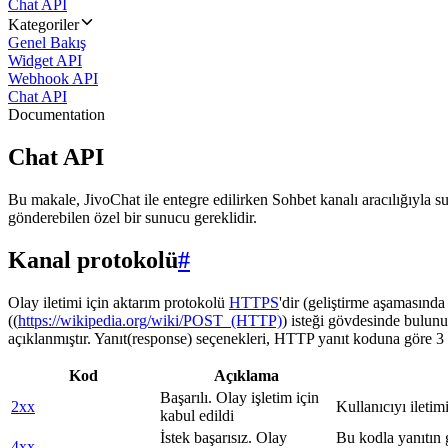
Chat API
Kategoriler
Genel Bakış
Widget API
Webhook API
Chat API
Documentation
Chat API
Bu makale, JivoChat ile entegre edilirken Sohbet kanalı aracılığıyla su
gönderebilen özel bir sunucu gereklidir.
Kanal protokolü
#
Olay iletimi için aktarım protokolü
HTTPS
'dir (geliştirme aşamasınd
((
https://wikipedia.org/wiki/POST_(HTTP)
) isteği gövdesinde bulunu
açıklanmıştır. Yanıt(response) seçenekleri, HTTP yanıt koduna göre 3 g
Kod
Açıklama
Başarılı. Olay işletim için
2xx
Kullanıcıyı iletim
kabul edildi
İstek başarısız. Olay
Bu kodla yanıtın 
4xx