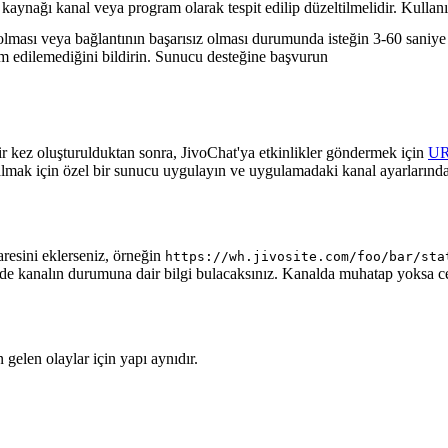
 kaynağı kanal veya program olarak tespit edilip düzeltilmelidir. Kullanı
lması veya bağlantının başarısız olması durumunda isteğin 3-60 saniye a
lim edilemediğini bildirin. Sunucu desteğine başvurun
ir kez oluşturulduktan sonra, JivoChat'ya etkinlikler göndermek için
U
almak için özel bir sunucu uygulayın ve uygulamadaki kanal ayarlarında
aresini eklerseniz, örneğin
https://wh.jivosite.com/foo/bar/sta
nde kanalın durumuna dair bilgi bulacaksınız. Kanalda muhatap yoksa 
gelen olaylar için yapı aynıdır.