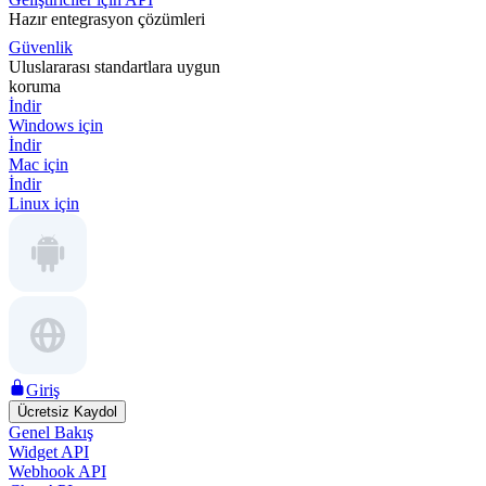
Hazır entegrasyon çözümleri
Güvenlik
Uluslararası standartlara uygun
koruma
İndir
Windows için
İndir
Mac için
İndir
Linux için
Giriş
Ücretsiz Kaydol
Genel Bakış
Widget API
Webhook API