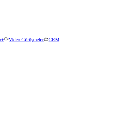
n+
Video Görüşmeler
CRM