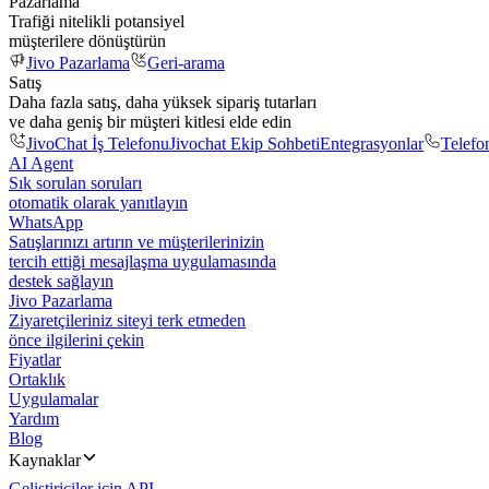
Pazarlama
Trafiği nitelikli potansiyel
müşterilere dönüştürün
Jivo Pazarlama
Geri-arama
Satış
Daha fazla satış, daha yüksek sipariş tutarları
ve daha geniş bir müşteri kitlesi elde edin
JivoChat İş Telefonu
Jivochat Ekip Sohbeti
Entegrasyonlar
Telefo
AI Agent
Sık sorulan soruları
otomatik olarak yanıtlayın
WhatsApp
Satışlarınızı artırın ve müşterilerinizin
tercih ettiği mesajlaşma uygulamasında
destek sağlayın
Jivo Pazarlama
Ziyaretçileriniz siteyi terk etmeden
önce ilgilerini çekin
Fiyatlar
Ortaklık
Uygulamalar
Yardım
Blog
Kaynaklar
Geliştiriciler için API