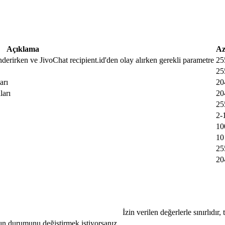
Açıklama
Az
nderirken ve JivoChat recipient.id'den olay alırken gerekli parametre
25
25
arı
20
ları
20
25
2-
10
10
25
20
İzin verilen değerlerle sınırlıdır
jın durumunu değiştirmek istiyorsanız