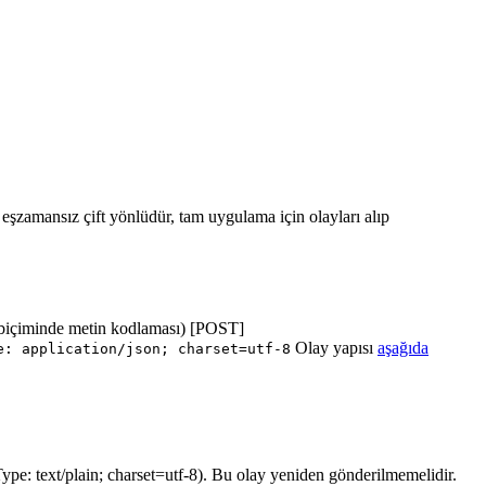
ı eşzamansız çift yönlüdür, tam uygulama için olayları alıp
biçiminde metin kodlaması) [POST]
Olay yapısı
aşağıda
e: application/json; charset=utf-8
ype: text/plain; charset=utf-8). Bu olay yeniden gönderilmemelidir.