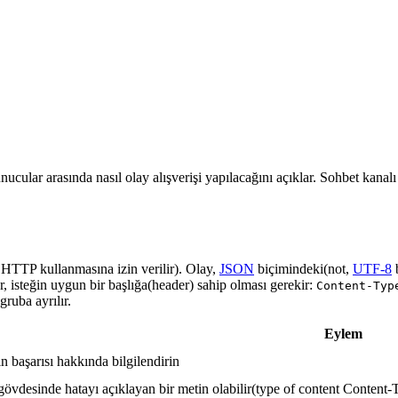
nucular arasında nasıl olay alışverişi yapılacağını açıklar. Sohbet kanal
a HTTP kullanmasına izin verilir). Olay,
JSON
biçimindeki(not,
UTF-8
r, isteğin uygun bir başlığa(header) sahip olması gerekir:
Content-Typ
ruba ayrılır.
Eylem
in başarısı hakkında bilgilendirin
gövdesinde hatayı açıklayan bir metin olabilir(type of content Content-T