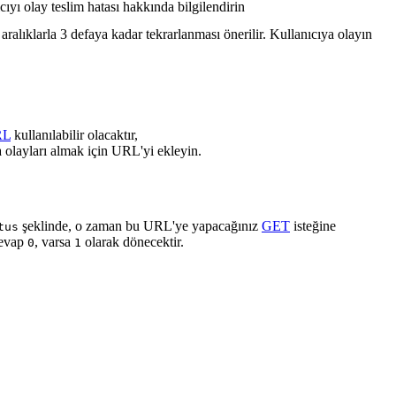
cıyı olay teslim hatası hakkında bilgilendirin
ralıklarla 3 defaya kadar tekrarlanması önerilir. Kullanıcıya olayın
RL
kullanılabilir olacaktır,
 olayları almak için URL'yi ekleyin.
şeklinde, o zaman bu URL'ye yapacağınız
GET
isteğine
tus
cevap
, varsa
olarak dönecektir.
0
1