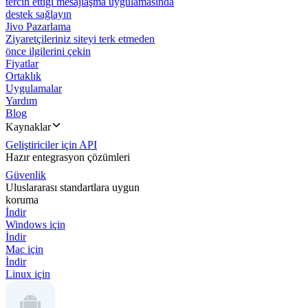
tercih ettiği mesajlaşma uygulamasında
destek sağlayın
Jivo Pazarlama
Ziyaretçileriniz siteyi terk etmeden
önce ilgilerini çekin
Fiyatlar
Ortaklık
Uygulamalar
Yardım
Blog
Kaynaklar
Geliştiriciler için API
Hazır entegrasyon çözümleri
Güvenlik
Uluslararası standartlara uygun
koruma
İndir
Windows için
İndir
Mac için
İndir
Linux için