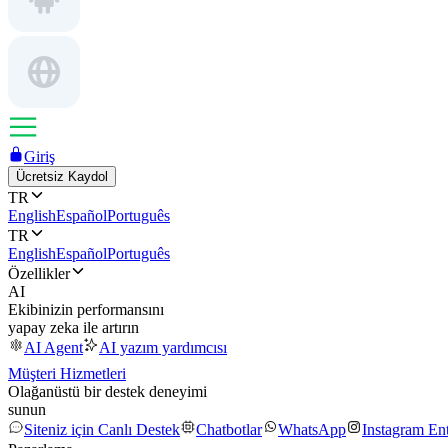
Giriş
Ücretsiz Kaydol
TR
English
Español
Português
TR
English
Español
Português
Özellikler
AI
Ekibinizin performansını
yapay zeka ile artırın
AI Agent
AI yazım yardımcısı
Müşteri Hizmetleri
Olağanüstü bir destek deneyimi
sunun
Siteniz için Canlı Destek
Chatbotlar
WhatsApp
Instagram En