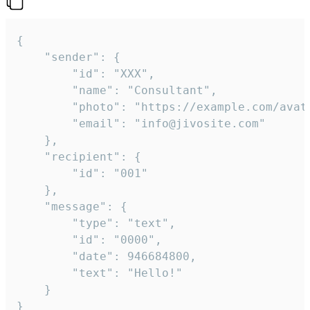
{

	"sender": {

		"id": "XXX",

		"name": "Consultant",

		"photo": "https://example.com/avatar.png",

		"email": "info@jivosite.com"

	},

	"recipient": {

		"id": "001"

	},

	"message": {

		"type": "text",

		"id": "0000",

		"date": 946684800,

		"text": "Hello!"

	}

}