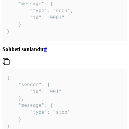
	"message": {

		"type": "seen",

		"id": "0001"

	}

}
Sohbeti sonlandır
#
{

	"sender": {

		"id": "001"

	},

	"message": {

		"type": "stop"

	}

}