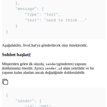
	},

	"message": {

		"type": "text",

		"text": "need to think..."

	}

Aşağıdakiler, JivoChat'ya gönderilecek olay örnekleridir..
Sohbet başlat
#
Müşteriden gelen ilk olayda,
(gönderen) yapısını
sender
doldurmanız önerilir. Ayrıca
alanı yeterlidir ve bu
sender.id
yapının kalan alanları ancak değiştiğinde doldurulabilir.
{

	"sender": {

		"id": "001",
