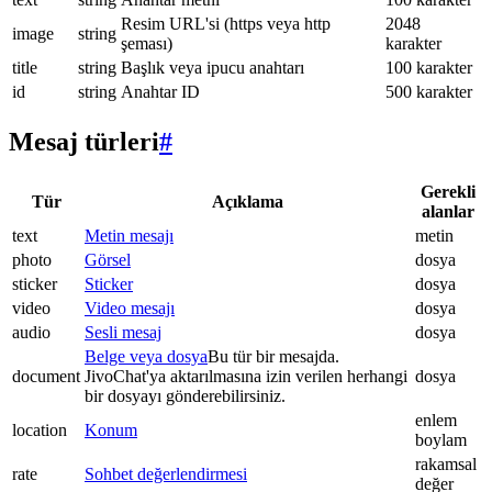
Resim URL'si (https veya http
2048
image
string
şeması)
karakter
title
string
Başlık veya ipucu anahtarı
100 karakter
id
string
Anahtar ID
500 karakter
Mesaj türleri
#
Gerekli
Tür
Açıklama
alanlar
text
Metin mesajı
metin
photo
Görsel
dosya
sticker
Sticker
dosya
video
Video mesajı
dosya
audio
Sesli mesaj
dosya
Belge veya dosya
Bu tür bir mesajda.
document
JivoChat'ya aktarılmasına izin verilen herhangi
dosya
bir dosyayı gönderebilirsiniz.
enlem
location
Konum
boylam
rakamsal
rate
Sohbet değerlendirmesi
değer