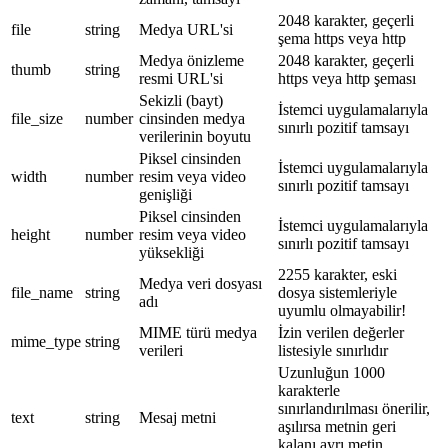
2048 karakter, geçerli
file
string
Medya URL'si
şema https veya http
Medya önizleme
2048 karakter, geçerli
thumb
string
resmi URL'si
https veya http şeması
Sekizli (bayt)
İstemci uygulamalarıyla
file_size
number
cinsinden medya
sınırlı pozitif tamsayı
verilerinin boyutu
Piksel cinsinden
İstemci uygulamalarıyla
width
number
resim veya video
sınırlı pozitif tamsayı
genişliği
Piksel cinsinden
İstemci uygulamalarıyla
height
number
resim veya video
sınırlı pozitif tamsayı
yüksekliği
2255 karakter, eski
Medya veri dosyası
file_name
string
dosya sistemleriyle
adı
uyumlu olmayabilir!
MIME türü medya
İzin verilen değerler
mime_type
string
verileri
listesiyle sınırlıdır
Uzunluğun 1000
karakterle
sınırlandırılması önerilir,
text
string
Mesaj metni
aşılırsa metnin geri
kalanı ayrı metin