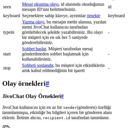
Mesaj okunma olayı
, id alanında okuduğunuz
seen
id
mesajın ID'sini belirtmelisiniz.
keyboard
Seçeneklere sahip klavye, ayrıntılar
örnekte
keyboard
Yazma olayı
, bu mesajın metin alanına, yazılan
metni JivoChat kullanıcısı tarafından
typein
görülebilecek şekilde yazabilirsiniz. Bu olayı
-
bir müşteri için en sık her 5 saniyede
gönderebilirsiniz.
Sohbet başlat
. Müşteri tarafından mesaj
start
gönderilmeden sohbet başlatmak için
-
kullanabilirsiniz.
Sohbeti sonlandır
, bu müşteri için etkinliklerin
stop
-
artık kabul edilmediğinin bir işareti
Olay örnekleri
#
JivoChat Olay Örnekleri
#
JivoChat kullanıcısı için en az bir
(gönderen) özelliği
sender
tanımlanmışsa, etkinliğe bu bilgileri içeren bir gönderen alanı
eklenir. İletinin alıcısı,
tarafından tanımlanır.
recipient.id