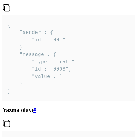
{

	"sender": {

		"id": "001"

	},

	"message": {

		"type": "rate",

		"id": "0008",

		"value": 1

	}

}
Yazma olayı
#