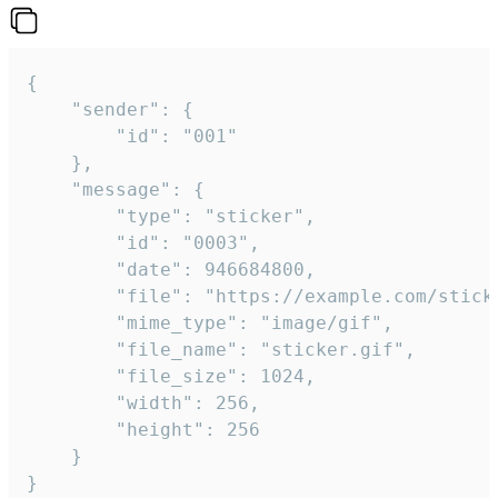
{

	"sender": {

		"id": "001"

	},

	"message": {

		"type": "sticker",

		"id": "0003",

		"date": 946684800,

		"file": "https://example.com/sticker.gif",

		"mime_type": "image/gif",

		"file_name": "sticker.gif",

		"file_size": 1024,

		"width": 256,

		"height": 256

	}

}