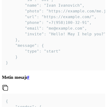
		"name": "Ivan Ivanovich",

		"photo": "https://example.com/me.jpg",

		"url": "https://example.com/",

		"phone": "+7(958)100-32-91",

		"email": "me@example.com",

		"invite": "Hello! May I help you?"

	},

	"message": {

		"type": "start"

	}

}
Metin mesajı
#
{

	"sender": {
