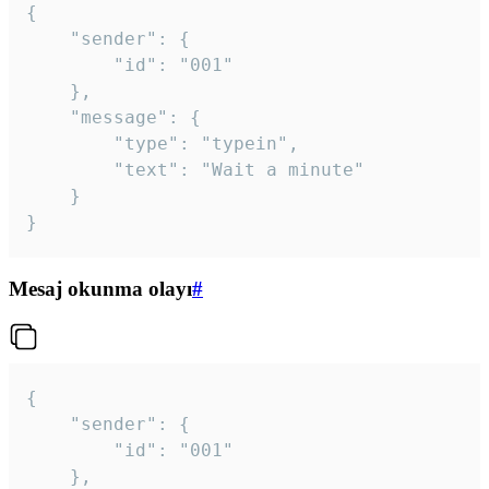
{

	"sender": {

		"id": "001"

	},

	"message": {

		"type": "typein",

		"text": "Wait a minute"

	}

}
Mesaj okunma olayı
#
{

	"sender": {

		"id": "001"

	},
