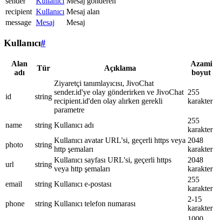
sender
Kullanıcı
Mesaj gönderen
recipient
Kullanıcı
Mesaj alan
message
Mesaj
Mesaj
Kullanıcı
#
Alan
Azami
Tür
Açıklama
adı
boyut
Ziyaretçi tanımlayıcısı, JivoChat
sender.id'ye olay gönderirken ve JivoChat
255
id
string
recipient.id'den olay alırken gerekli
karakter
parametre
255
name
string
Kullanıcı adı
karakter
Kullanıcı avatar URL'si, geçerli https veya
2048
photo
string
http şemaları
karakter
Kullanıcı sayfası URL'si, geçerli https
2048
url
string
veya http şemaları
karakter
255
email
string
Kullanıcı e-postası
karakter
2-15
phone
string
Kullanıcı telefon numarası
karakter
1000