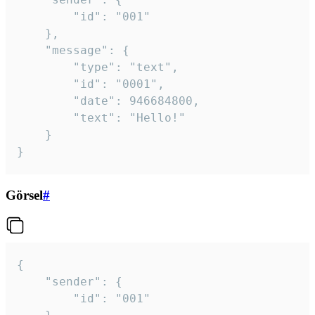
		"id": "001"

	},

	"message": {

		"type": "text",

		"id": "0001",

		"date": 946684800,

		"text": "Hello!"

	}

}
Görsel
#
{

	"sender": {

		"id": "001"
