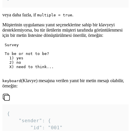
veya daha fazla, if
.
multiple = true
Müşterinin uygulaması yanıt seçeneklerine sahip bir klavyeyi
desteklemiyorsa, bu tür iletilerin müşteri tarafında görüntülenmesi
için bir metin listesine dönüştürülmesi önerilir, örneğin:
 Survey

 To be or not to be?

   1) yes

   2) no

   X) need to think...

(Klavye) mesajına verilen yanıt bir metin mesajı olabilir,
keyboard
örneğin:
{

	"sender": {

		"id": "001"
