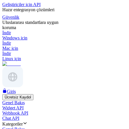
Geliştiriciler için API
Hazır entegrasyon çözümleri
Güvenlik
Uluslararası standartlara uygun
koruma
İndir
Windows için
İndir
Mac için
İndir
Linux için
Giriş
Ücretsiz Kaydol
Genel Bakış
Widget API
Webhook API
Chat API
Kategoriler