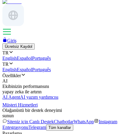
Giriş
Ücretsiz Kaydol
TR
English
Español
Português
TR
English
Español
Português
Özellikler
AI
Ekibinizin performansını
yapay zeka ile artırın
AI Agent
AI yazım yardımcısı
Müşteri Hizmetleri
Olağanüstü bir destek deneyimi
sunun
Siteniz için Canlı Destek
Chatbotlar
WhatsApp
Instagram
Entegrasyonu
Telegram
Tüm kanallar
Pazarlama