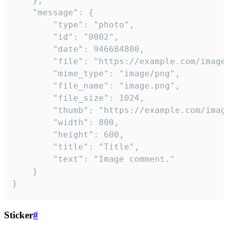
	},

	"message": {

		"type": "photo",

		"id": "0002",

		"date": 946684800,

		"file": "https://example.com/image.png",

		"mime_type": "image/png",

		"file_name": "image.png",

		"file_size": 1024,

		"thumb": "https://example.com/image_thumb.png",

		"width": 800,

		"height": 600,

		"title": "Title",

		"text": "Image comment."

	}

}
Sticker
#