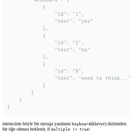
			{

				"id": "1",

				"text": "yes"

			},

			{

				"id": "2",

				"text": "no"

			},

			{

				"id": "X",

				"text": "need to think..."

			}

		]

	}

}
istemcinin böyle bir mesaja yanıtının
(klavye) dizisinden
keyboard
bir öğe olması beklenir, if
:
multiple != true