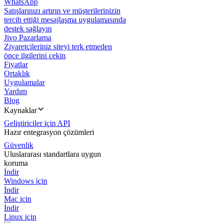
WhatsApp
Satışlarınızı artırın ve müşterilerinizin
tercih ettiği mesajlaşma uygulamasında
destek sağlayın
Jivo Pazarlama
Ziyaretçileriniz siteyi terk etmeden
önce ilgilerini çekin
Fiyatlar
Ortaklık
Uygulamalar
Yardım
Blog
Kaynaklar
Geliştiriciler için API
Hazır entegrasyon çözümleri
Güvenlik
Uluslararası standartlara uygun
koruma
İndir
Windows için
İndir
Mac için
İndir
Linux için