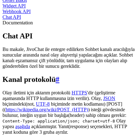
Genel Bakış
Widget API
Webhook API
Chat API
Documentation
Chat API
Bu makale, JivoChat ile entegre edilirken Sohbet kanalı aracılığıyla
sunucular arasında nasıl olay alışverişi yapılacağını açıklar. Sohbet
kanalı eşzamansız çift yönlüdür, tam uygulama için olayları alıp
gönderebilen özel bir sunucu gereklidir.
Kanal protokolü
#
Olay iletimi için aktarım protokolü
HTTPS
'dir (geliştirme
aşamasında HTTP kullanmasına izin verilir). Olay,
JSON
biçimindeki(not,
UTF-8
biçiminde metin kodlaması) [POST]
((
https://wikipedia.org/wiki/POST_(HTTP)
) isteği gövdesinde
bulunur, isteğin uygun bir başlığa(header) sahip olması gerekir:
Olay
Content-Type: application/json; charset=utf-8
yapısı
aşağıda
açıklanmıştır. Yanıt(response) seçenekleri, HTTP
yanıt koduna göre 3 gruba ayrılır.