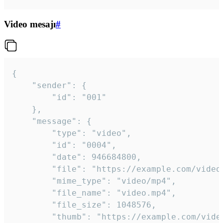
Video mesajı
#
{

	"sender": {

		"id": "001"

	},

	"message": {

		"type": "video",

		"id": "0004",

		"date": 946684800,

		"file": "https://example.com/video.mp4",

		"mime_type": "video/mp4",

		"file_name": "video.mp4",

		"file_size": 1048576,

		"thumb": "https://example.com/video_thumb.png",
