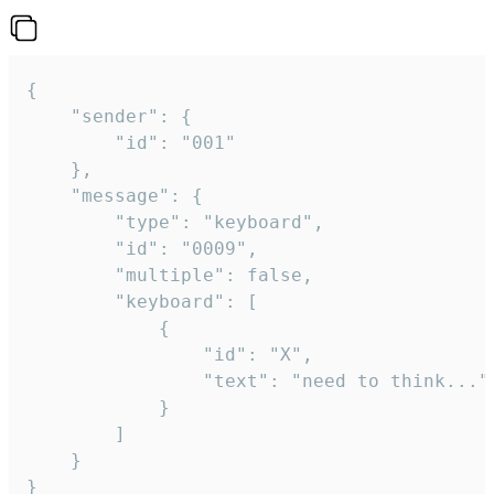
{

	"sender": {

		"id": "001"

	},

	"message": {

		"type": "keyboard",

		"id": "0009",

		"multiple": false,

		"keyboard": [

			{

				"id": "X",

				"text": "need to think..."

			}

		]

	}
