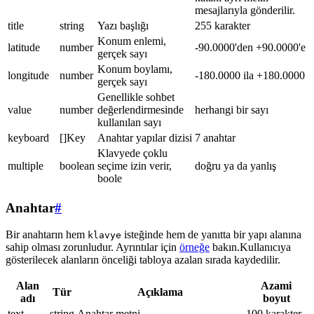
mesajlarıyla gönderilir.
title
string
Yazı başlığı
255 karakter
Konum enlemi,
latitude
number
-90.0000'den +90.0000'e
gerçek sayı
Konum boylamı,
longitude
number
-180.0000 ila +180.0000
gerçek sayı
Genellikle sohbet
value
number
değerlendirmesinde
herhangi bir sayı
kullanılan sayı
keyboard
[]Key
Anahtar yapılar dizisi
7 anahtar
Klavyede çoklu
multiple
boolean
seçime izin verir,
doğru ya da yanlış
boole
Anahtar
#
Bir anahtarın hem
isteğinde hem de yanıtta bir yapı alanına
klavye
sahip olması zorunludur. Ayrıntılar için
örneğe
bakın.Kullanıcıya
gösterilecek alanların önceliği tabloya azalan sırada kaydedilir.
Alan
Azami
Tür
Açıklama
adı
boyut
text
string
Anahtar metni
100 karakter