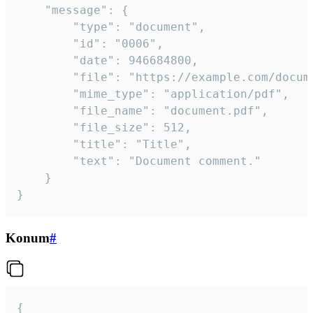
	"message": {

		"type": "document",

		"id": "0006",

		"date": 946684800,

		"file": "https://example.com/document.pdf",

		"mime_type": "application/pdf",

		"file_name": "document.pdf",

		"file_size": 512,

		"title": "Title",

		"text": "Document comment."

	}

}
Konum
#
{
