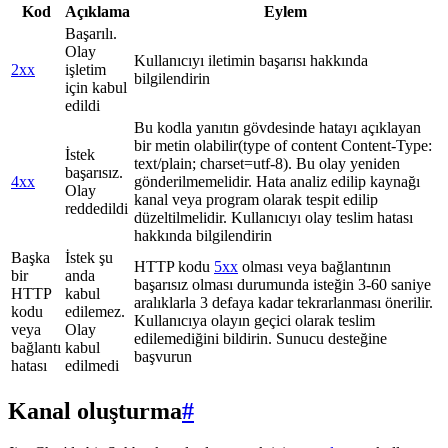
Kod
Açıklama
Eylem
Başarılı.
Olay
Kullanıcıyı iletimin başarısı hakkında
2xx
işletim
bilgilendirin
için kabul
edildi
Bu kodla yanıtın gövdesinde hatayı açıklayan
bir metin olabilir(type of content Content-Type:
İstek
text/plain; charset=utf-8). Bu olay yeniden
başarısız.
4xx
gönderilmemelidir. Hata analiz edilip kaynağı
Olay
kanal veya program olarak tespit edilip
reddedildi
düzeltilmelidir. Kullanıcıyı olay teslim hatası
hakkında bilgilendirin
Başka
İstek şu
HTTP kodu
5xx
olması veya bağlantının
bir
anda
başarısız olması durumunda isteğin 3-60 saniye
HTTP
kabul
aralıklarla 3 defaya kadar tekrarlanması önerilir.
kodu
edilemez.
Kullanıcıya olayın geçici olarak teslim
veya
Olay
edilemediğini bildirin. Sunucu desteğine
bağlantı
kabul
başvurun
hatası
edilmedi
Kanal oluşturma
#