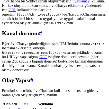
JivoChat'da bir Sohbet kanalı oluşturmak için
uygulamayı
kullanın.
Bir kez oluşturulduktan sonra, JivoChat'ya etkinlikler göndermek
için
URL
kullanılabilir olacaktır,
örneğin:
. JivoChat'dan mesaj
https://wh.jivosite.com/foo/bar
almak için özel bir sunucu uygulayın ve uygulamadaki kanal
ayarlarında olayları almak için URL'yi ekleyin.
Kanal durumu
#
Eğer JivoChat'ya gönderdiğiniz istek URL'lerinin sonuna
/status
ibaresini eklerseniz, örneğin
şeklinde, o zaman
https://wh.jivosite.com/foo/bar/status
bu URL'ye yapacağınız
GET
isteğine dönülecek cevabın (eğer
cevap 2xx koduyla başarılı dönerse) bodysinde kanalın durumuna
dair bilgi bulacaksınız. Kanalda muhatap yoksa cevap
, varsa
0
1
olarak dönecektir.
Olay Yapısı
#
Protokol simetriktir, JivoChat'dan kullanıcı sunucusuna giden ve
ordan gelen olaylar için yapı aynıdır.
Alan adı
Tür
Açıklama