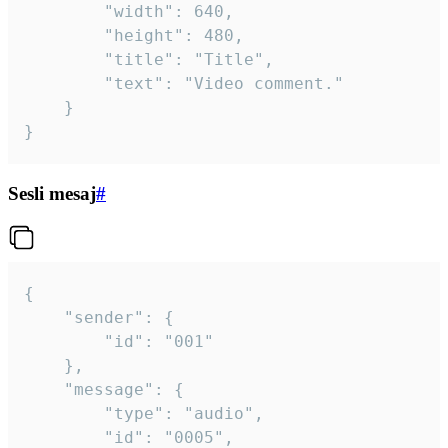
		"width": 640,

		"height": 480,

		"title": "Title",

		"text": "Video comment."

	}

}
Sesli mesaj
#
{

	"sender": {

		"id": "001"

	},

	"message": {

		"type": "audio",

		"id": "0005",
