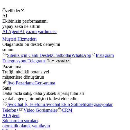
Özellikler
AI
Ekibinizin performansını
yapay zeka ile artırın
AI Agent
AI yazım yardımcısı
Müşteri Hizmetleri
Olağanüstü bir destek deneyimi
sunun
Siteniz için Canlı Destek
Chatbotlar
WhatsApp
Instagram
Entegrasyonu
Telegram
Tüm kanallar
Pazarlama
Trafiği nitelikli potansiyel
müşterilere dönüştürün
Jivo Pazarlama
Geri-arama
Satış
Daha fazla satış, daha yüksek sipariş tutarları
ve daha geniş bir müşteri kitlesi elde edin
JivoChat İş Telefonu
Jivochat Ekip Sohbeti
Entegrasyonlar
Telefon+
Video Görüşmeler
CRM
AI Agent
Sık sorulan soruları
otomatik olarak yanıtlayın