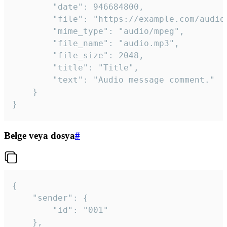
		"date": 946684800,

		"file": "https://example.com/audio.mp3",

		"mime_type": "audio/mpeg",

		"file_name": "audio.mp3",

		"file_size": 2048,

		"title": "Title",

		"text": "Audio message comment."

	}

}
Belge veya dosya
#
{

	"sender": {

		"id": "001"

	},
