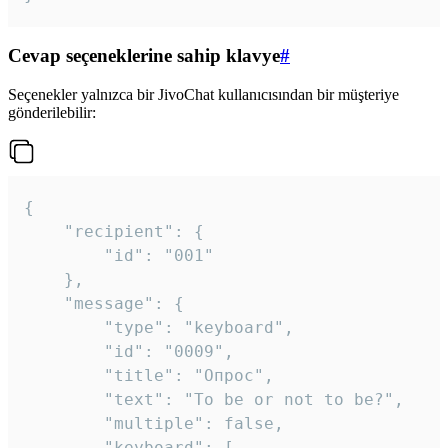
Cevap seçeneklerine sahip klavye
#
Seçenekler yalnızca bir JivoChat kullanıcısından bir müşteriye
gönderilebilir:
{

	"recipient": {

		"id": "001"

	},

	"message": {

		"type": "keyboard",

		"id": "0009",

		"title": "Опрос",

		"text": "To be or not to be?",

		"multiple": false,

		"keyboard": [
