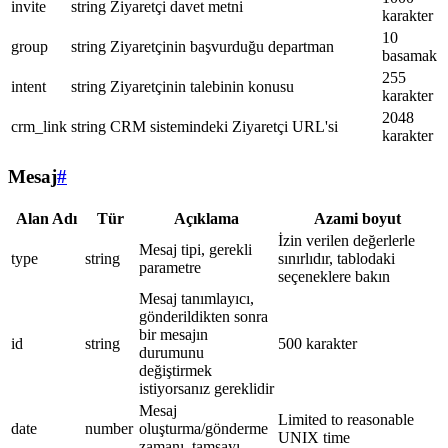
invite
string
Ziyaretçi davet metni
karakter
10
group
string
Ziyaretçinin başvurduğu departman
basamak
255
intent
string
Ziyaretçinin talebinin konusu
karakter
2048
crm_link
string
CRM sistemindeki Ziyaretçi URL'si
karakter
Mesaj
#
Alan Adı
Tür
Açıklama
Azami boyut
İzin verilen değerlerle
Mesaj tipi, gerekli
type
string
sınırlıdır, tablodaki
parametre
seçeneklere bakın
Mesaj tanımlayıcı,
gönderildikten sonra
bir mesajın
id
string
500 karakter
durumunu
değiştirmek
istiyorsanız gereklidir
Mesaj
Limited to reasonable
date
number
oluşturma/gönderme
UNIX time
zamanı, tamsayı