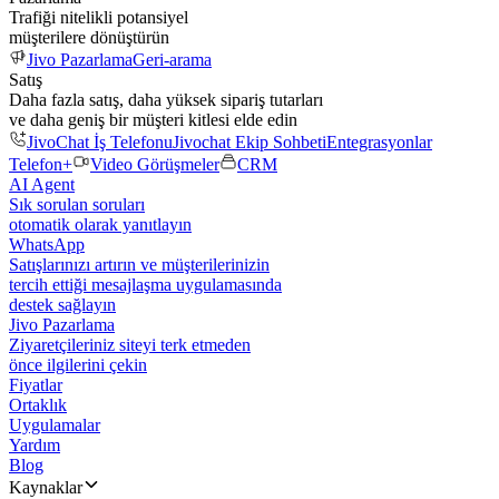
Trafiği nitelikli potansiyel
müşterilere dönüştürün
Jivo Pazarlama
Geri-arama
Satış
Daha fazla satış, daha yüksek sipariş tutarları
ve daha geniş bir müşteri kitlesi elde edin
JivoChat İş Telefonu
Jivochat Ekip Sohbeti
Entegrasyonlar
Telefon+
Video Görüşmeler
CRM
AI Agent
Sık sorulan soruları
otomatik olarak yanıtlayın
WhatsApp
Satışlarınızı artırın ve müşterilerinizin
tercih ettiği mesajlaşma uygulamasında
destek sağlayın
Jivo Pazarlama
Ziyaretçileriniz siteyi terk etmeden
önce ilgilerini çekin
Fiyatlar
Ortaklık
Uygulamalar
Yardım
Blog
Kaynaklar