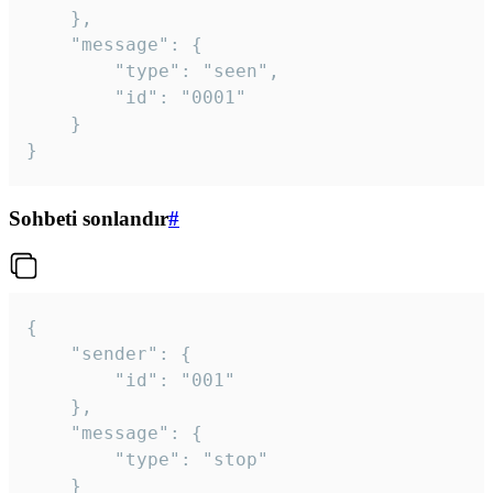
	},

	"message": {

		"type": "seen",

		"id": "0001"

	}

}
Sohbeti sonlandır
#
{

	"sender": {

		"id": "001"

	},

	"message": {

		"type": "stop"

	}
