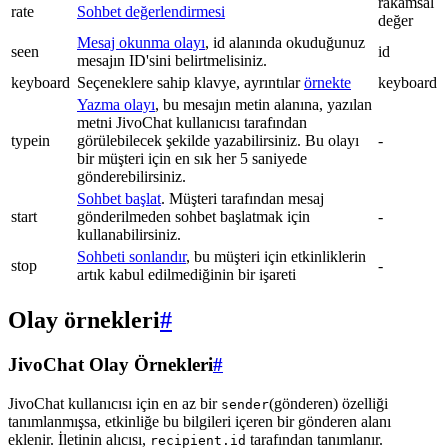
rakamsal
rate
Sohbet değerlendirmesi
değer
Mesaj okunma olayı
, id alanında okuduğunuz
seen
id
mesajın ID'sini belirtmelisiniz.
keyboard
Seçeneklere sahip klavye, ayrıntılar
örnekte
keyboard
Yazma olayı
, bu mesajın metin alanına, yazılan
metni JivoChat kullanıcısı tarafından
typein
görülebilecek şekilde yazabilirsiniz. Bu olayı
-
bir müşteri için en sık her 5 saniyede
gönderebilirsiniz.
Sohbet başlat
. Müşteri tarafından mesaj
start
gönderilmeden sohbet başlatmak için
-
kullanabilirsiniz.
Sohbeti sonlandır
, bu müşteri için etkinliklerin
stop
-
artık kabul edilmediğinin bir işareti
Olay örnekleri
#
JivoChat Olay Örnekleri
#
JivoChat kullanıcısı için en az bir
(gönderen) özelliği
sender
tanımlanmışsa, etkinliğe bu bilgileri içeren bir gönderen alanı
eklenir. İletinin alıcısı,
tarafından tanımlanır.
recipient.id