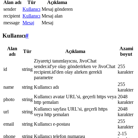
Alan adı
Tür
Açıklama
sender
Kullanıcı
Mesaj gönderen
recipient
Kullanıcı
Mesaj alan
message
Mesaj
Mesaj
Kullanıcı
#
Alan
Azami
Tür
Açıklama
adı
boyut
Ziyaretçi tanımlayıcısı, JivoChat
sender.id'ye olay gönderirken ve JivoChat
255
id
string
recipient.id'den olay alırken gerekli
karakter
parametre
255
name
string
Kullanıcı adı
karakter
Kullanıcı avatar URL'si, geçerli https veya
2048
photo
string
http şemaları
karakter
Kullanıcı sayfası URL'si, geçerli https
2048
url
string
veya http şemaları
karakter
255
email
string
Kullanıcı e-postası
karakter
2-15
phone
string
Kullanıcı telefon numarası