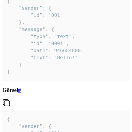
{

	"sender": {

		"id": "001"

	},

	"message": {

		"type": "text",

		"id": "0001",

		"date": 946684800,

		"text": "Hello!"

	}

}
Görsel
#
{

	"sender": {
