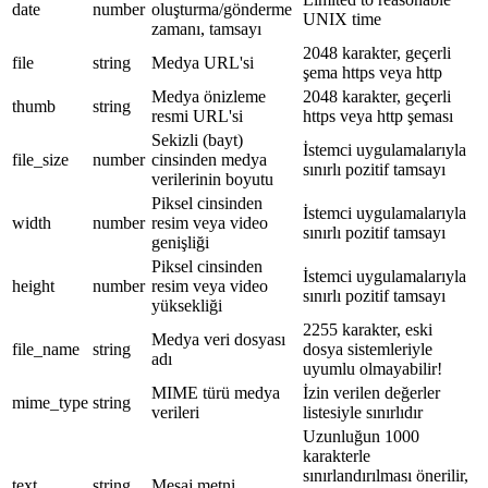
date
number
oluşturma/gönderme
UNIX time
zamanı, tamsayı
2048 karakter, geçerli
file
string
Medya URL'si
şema https veya http
Medya önizleme
2048 karakter, geçerli
thumb
string
resmi URL'si
https veya http şeması
Sekizli (bayt)
İstemci uygulamalarıyla
file_size
number
cinsinden medya
sınırlı pozitif tamsayı
verilerinin boyutu
Piksel cinsinden
İstemci uygulamalarıyla
width
number
resim veya video
sınırlı pozitif tamsayı
genişliği
Piksel cinsinden
İstemci uygulamalarıyla
height
number
resim veya video
sınırlı pozitif tamsayı
yüksekliği
2255 karakter, eski
Medya veri dosyası
file_name
string
dosya sistemleriyle
adı
uyumlu olmayabilir!
MIME türü medya
İzin verilen değerler
mime_type
string
verileri
listesiyle sınırlıdır
Uzunluğun 1000
karakterle
sınırlandırılması önerilir,
text
string
Mesaj metni