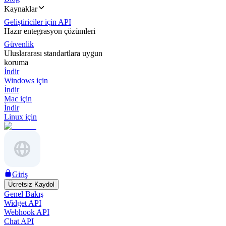
Kaynaklar
Geliştiriciler için API
Hazır entegrasyon çözümleri
Güvenlik
Uluslararası standartlara uygun
koruma
İndir
Windows için
İndir
Mac için
İndir
Linux için
Giriş
Ücretsiz Kaydol
Genel Bakış
Widget API
Webhook API
Chat API