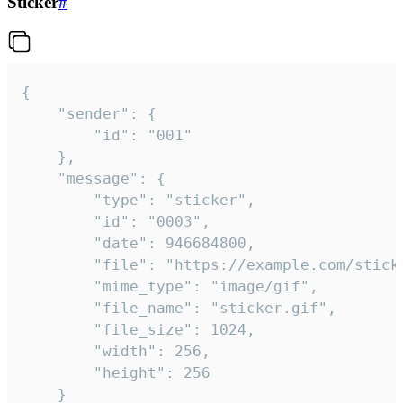
Sticker
#
{

	"sender": {

		"id": "001"

	},

	"message": {

		"type": "sticker",

		"id": "0003",

		"date": 946684800,

		"file": "https://example.com/sticker.gif",

		"mime_type": "image/gif",

		"file_name": "sticker.gif",

		"file_size": 1024,

		"width": 256,

		"height": 256

	}
