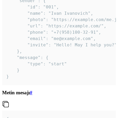
	"sender": {

		"id": "001",

		"name": "Ivan Ivanovich",

		"photo": "https://example.com/me.jpg",

		"url": "https://example.com/",

		"phone": "+7(958)100-32-91",

		"email": "me@example.com",

		"invite": "Hello! May I help you?"

	},

	"message": {

		"type": "start"

	}

}
Metin mesajı
#