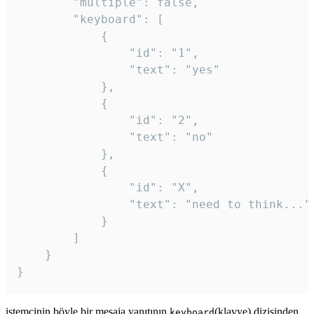
		"multiple": false,

		"keyboard": [

			{

				"id": "1",

				"text": "yes"

			},

			{

				"id": "2",

				"text": "no"

			},

			{

				"id": "X",

				"text": "need to think..."

			}

		]

	}

}
istemcinin böyle bir mesaja yanıtının
(klavye) dizisinden
keyboard