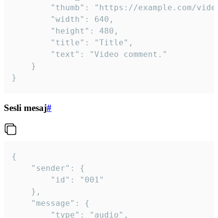
		"thumb": "https://example.com/video_thumb.png",

		"width": 640,

		"height": 480,

		"title": "Title",

		"text": "Video comment."

	}

}
Sesli mesaj
#
{

	"sender": {

		"id": "001"

	},

	"message": {

		"type": "audio",
