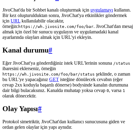
JivoChat'da bir Sohbet kanalı oluşturmak için
uygulamayı
kullanın.
Bir kez oluşturulduktan sonra, JivoChat'ya etkinlikler göndermek
için
URL
kullanılabilir olacaktır,
örneğin:
. JivoChat'dan mesaj
https://wh.jivosite.com/foo/bar
almak için özel bir sunucu uygulayın ve uygulamadaki kanal
ayarlarında olayları almak için URL'yi ekleyin.
Kanal durumu
#
Eğer JivoChat'ya gönderdiğiniz istek URL'lerinin sonuna
/status
ibaresini eklerseniz, örneğin
şeklinde, o zaman
https://wh.jivosite.com/foo/bar/status
bu URL'ye yapacağınız
GET
isteğine dönülecek cevabın (eğer
cevap 2xx koduyla başarılı dönerse) bodysinde kanalın durumuna
dair bilgi bulacaksınız. Kanalda muhatap yoksa cevap
, varsa
0
1
olarak dönecektir.
Olay Yapısı
#
Protokol simetriktir, JivoChat'dan kullanıcı sunucusuna giden ve
ordan gelen olaylar için yapı aynıdır.