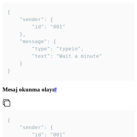
{

	"sender": {

		"id": "001"

	},

	"message": {

		"type": "typein",

		"text": "Wait a minute"

	}

}
Mesaj okunma olayı
#
{

	"sender": {

		"id": "001"
