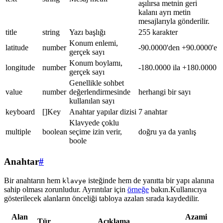
aşılırsa metnin geri
kalanı ayrı metin
mesajlarıyla gönderilir.
title
string
Yazı başlığı
255 karakter
Konum enlemi,
latitude
number
-90.0000'den +90.0000'e
gerçek sayı
Konum boylamı,
longitude
number
-180.0000 ila +180.0000
gerçek sayı
Genellikle sohbet
value
number
değerlendirmesinde
herhangi bir sayı
kullanılan sayı
keyboard
[]Key
Anahtar yapılar dizisi
7 anahtar
Klavyede çoklu
multiple
boolean
seçime izin verir,
doğru ya da yanlış
boole
Anahtar
#
Bir anahtarın hem
isteğinde hem de yanıtta bir yapı alanına
klavye
sahip olması zorunludur. Ayrıntılar için
örneğe
bakın.Kullanıcıya
gösterilecek alanların önceliği tabloya azalan sırada kaydedilir.
Alan
Azami
Tür
Açıklama