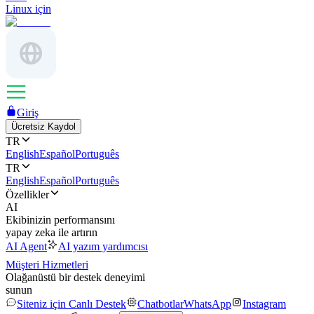
Linux için
Giriş
Ücretsiz Kaydol
TR
English
Español
Português
TR
English
Español
Português
Özellikler
AI
Ekibinizin performansını
yapay zeka ile artırın
AI Agent
AI yazım yardımcısı
Müşteri Hizmetleri
Olağanüstü bir destek deneyimi
sunun
Siteniz için Canlı Destek
Chatbotlar
WhatsApp
Instagram