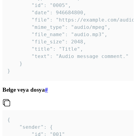
		"id": "0005",

		"date": 946684800,

		"file": "https://example.com/audio.mp3",

		"mime_type": "audio/mpeg",

		"file_name": "audio.mp3",

		"file_size": 2048,

		"title": "Title",

		"text": "Audio message comment."

	}

}
Belge veya dosya
#
{

	"sender": {

		"id": "001"
