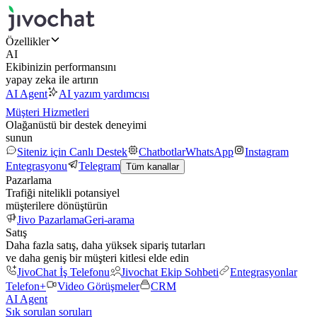
Özellikler
AI
Ekibinizin performansını
yapay zeka ile artırın
AI Agent
AI yazım yardımcısı
Müşteri Hizmetleri
Olağanüstü bir destek deneyimi
sunun
Siteniz için Canlı Destek
Chatbotlar
WhatsApp
Instagram
Entegrasyonu
Telegram
Tüm kanallar
Pazarlama
Trafiği nitelikli potansiyel
müşterilere dönüştürün
Jivo Pazarlama
Geri-arama
Satış
Daha fazla satış, daha yüksek sipariş tutarları
ve daha geniş bir müşteri kitlesi elde edin
JivoChat İş Telefonu
Jivochat Ekip Sohbeti
Entegrasyonlar
Telefon+
Video Görüşmeler
CRM
AI Agent
Sık sorulan soruları