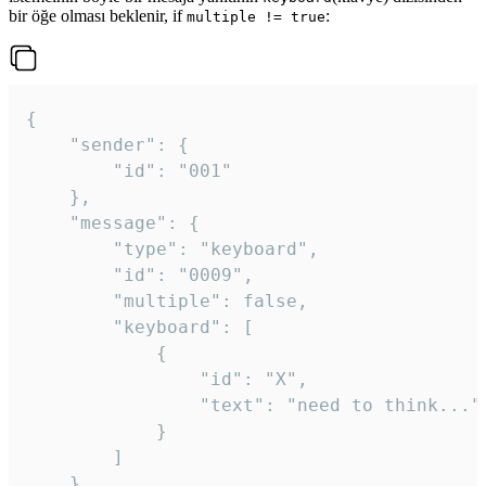
bir öğe olması beklenir, if
:
multiple != true
{

	"sender": {

		"id": "001"

	},

	"message": {

		"type": "keyboard",

		"id": "0009",

		"multiple": false,

		"keyboard": [

			{

				"id": "X",

				"text": "need to think..."

			}

		]

	}
