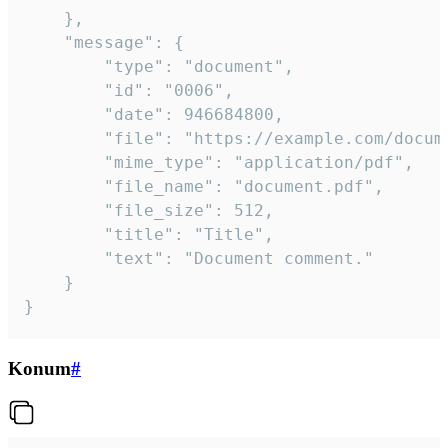
	},

	"message": {

		"type": "document",

		"id": "0006",

		"date": 946684800,

		"file": "https://example.com/document.pdf",

		"mime_type": "application/pdf",

		"file_name": "document.pdf",

		"file_size": 512,

		"title": "Title",

		"text": "Document comment."

	}

}
Konum
#