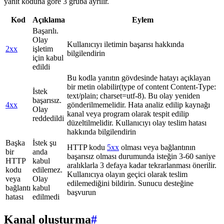
yanıt koduna göre 3 gruba ayrılır.
Kod
Açıklama
Eylem
Başarılı.
Olay
Kullanıcıyı iletimin başarısı hakkında
2xx
işletim
bilgilendirin
için kabul
edildi
Bu kodla yanıtın gövdesinde hatayı açıklayan
bir metin olabilir(type of content Content-Type:
İstek
text/plain; charset=utf-8). Bu olay yeniden
başarısız.
4xx
gönderilmemelidir. Hata analiz edilip kaynağı
Olay
kanal veya program olarak tespit edilip
reddedildi
düzeltilmelidir. Kullanıcıyı olay teslim hatası
hakkında bilgilendirin
Başka
İstek şu
HTTP kodu
5xx
olması veya bağlantının
bir
anda
başarısız olması durumunda isteğin 3-60 saniye
HTTP
kabul
aralıklarla 3 defaya kadar tekrarlanması önerilir.
kodu
edilemez.
Kullanıcıya olayın geçici olarak teslim
veya
Olay
edilemediğini bildirin. Sunucu desteğine
bağlantı
kabul
başvurun
hatası
edilmedi
Kanal oluşturma
#