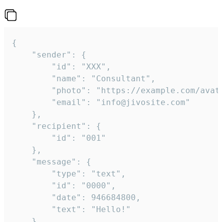
{

	"sender": {

		"id": "XXX",

		"name": "Consultant",

		"photo": "https://example.com/avatar.png",

		"email": "info@jivosite.com"

	},

	"recipient": {

		"id": "001"

	},

	"message": {

		"type": "text",

		"id": "0000",

		"date": 946684800,

		"text": "Hello!"

	}
