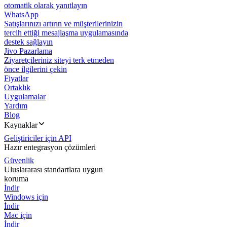
otomatik olarak yanıtlayın
WhatsApp
Satışlarınızı artırın ve müşterilerinizin
tercih ettiği mesajlaşma uygulamasında
destek sağlayın
Jivo Pazarlama
Ziyaretçileriniz siteyi terk etmeden
önce ilgilerini çekin
Fiyatlar
Ortaklık
Uygulamalar
Yardım
Blog
Kaynaklar
Geliştiriciler için API
Hazır entegrasyon çözümleri
Güvenlik
Uluslararası standartlara uygun
koruma
İndir
Windows için
İndir
Mac için
İndir