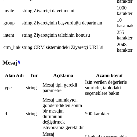
karakter
1000
invite
string
Ziyaretçi davet metni
karakter
10
group
string
Ziyaretçinin başvurduğu departman
basamak
255
intent
string
Ziyaretçinin talebinin konusu
karakter
2048
crm_link
string
CRM sistemindeki Ziyaretçi URL'si
karakter
Mesaj
#
Alan Adı
Tür
Açıklama
Azami boyut
İzin verilen değerlerle
Mesaj tipi, gerekli
type
string
sınırlıdır, tablodaki
parametre
seçeneklere bakın
Mesaj tanımlayıcı,
gönderildikten sonra
bir mesajın
id
string
500 karakter
durumunu
değiştirmek
istiyorsanız gereklidir
Mesaj
Limited to reasonable