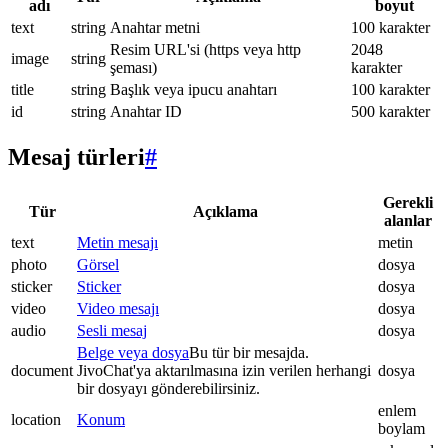
adı
boyut
text
string
Anahtar metni
100 karakter
Resim URL'si (https veya http
2048
image
string
şeması)
karakter
title
string
Başlık veya ipucu anahtarı
100 karakter
id
string
Anahtar ID
500 karakter
Mesaj türleri
#
Gerekli
Tür
Açıklama
alanlar
text
Metin mesajı
metin
photo
Görsel
dosya
sticker
Sticker
dosya
video
Video mesajı
dosya
audio
Sesli mesaj
dosya
Belge veya dosya
Bu tür bir mesajda.
document
JivoChat'ya aktarılmasına izin verilen herhangi
dosya
bir dosyayı gönderebilirsiniz.
enlem
location
Konum
boylam