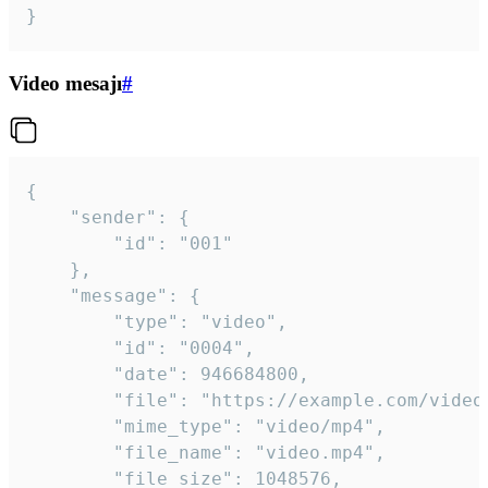
}
Video mesajı
#
{

	"sender": {

		"id": "001"

	},

	"message": {

		"type": "video",

		"id": "0004",

		"date": 946684800,

		"file": "https://example.com/video.mp4",

		"mime_type": "video/mp4",

		"file_name": "video.mp4",

		"file_size": 1048576,
