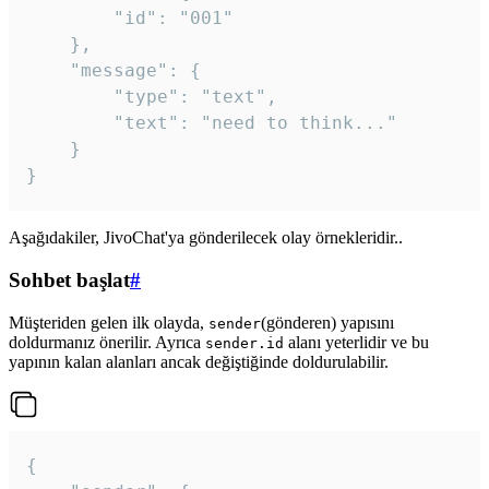
		"id": "001"

	},

	"message": {

		"type": "text",

		"text": "need to think..."

	}

Aşağıdakiler, JivoChat'ya gönderilecek olay örnekleridir..
Sohbet başlat
#
Müşteriden gelen ilk olayda,
(gönderen) yapısını
sender
doldurmanız önerilir. Ayrıca
alanı yeterlidir ve bu
sender.id
yapının kalan alanları ancak değiştiğinde doldurulabilir.
{
