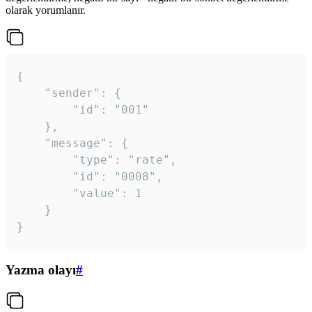
olarak yorumlanır.
{

	"sender": {

		"id": "001"

	},

	"message": {

		"type": "rate",

		"id": "0008",

		"value": 1

	}

}
Yazma olayı
#