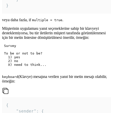
veya daha fazla, if
.
multiple = true
Müşterinin uygulaması yanıt seçeneklerine sahip bir klavyeyi
desteklemiyorsa, bu tür iletilerin müşteri tarafında görüntülenmesi
için bir metin listesine dönüştürülmesi önerilir, örneğin:
 Survey

 To be or not to be?

   1) yes

   2) no

   X) need to think...

(Klavye) mesajına verilen yanıt bir metin mesajı olabilir,
keyboard
örneğin:
{

	"sender": {
