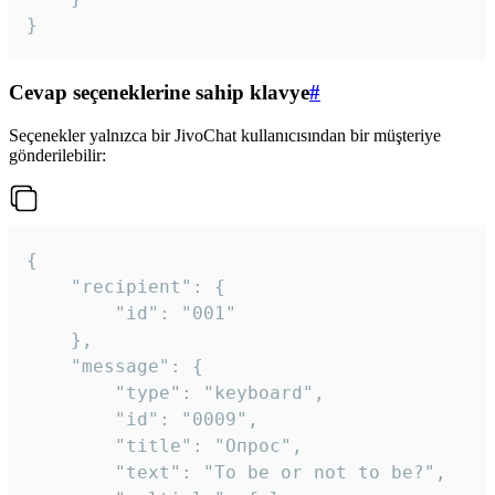
}
Cevap seçeneklerine sahip klavye
#
Seçenekler yalnızca bir JivoChat kullanıcısından bir müşteriye
gönderilebilir:
{

	"recipient": {

		"id": "001"

	},

	"message": {

		"type": "keyboard",

		"id": "0009",

		"title": "Опрос",

		"text": "To be or not to be?",
