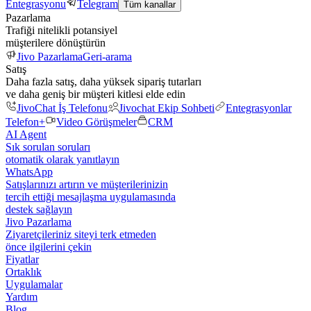
Entegrasyonu
Telegram
Tüm kanallar
Pazarlama
Trafiği nitelikli potansiyel
müşterilere dönüştürün
Jivo Pazarlama
Geri-arama
Satış
Daha fazla satış, daha yüksek sipariş tutarları
ve daha geniş bir müşteri kitlesi elde edin
JivoChat İş Telefonu
Jivochat Ekip Sohbeti
Entegrasyonlar
Telefon+
Video Görüşmeler
CRM
AI Agent
Sık sorulan soruları
otomatik olarak yanıtlayın
WhatsApp
Satışlarınızı artırın ve müşterilerinizin
tercih ettiği mesajlaşma uygulamasında
destek sağlayın
Jivo Pazarlama
Ziyaretçileriniz siteyi terk etmeden
önce ilgilerini çekin
Fiyatlar
Ortaklık
Uygulamalar
Yardım
Blog