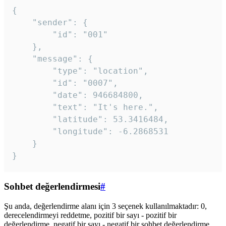
{

	"sender": {

		"id": "001"

	},

	"message": {

		"type": "location",

		"id": "0007",

		"date": 946684800,

		"text": "It's here.",

		"latitude": 53.3416484,

		"longitude": -6.2868531

	}

}
Sohbet değerlendirmesi
#
Şu anda, değerlendirme alanı için 3 seçenek kullanılmaktadır: 0,
derecelendirmeyi reddetme, pozitif bir sayı - pozitif bir
değerlendirme, negatif bir sayı - negatif bir sohbet değerlendirme