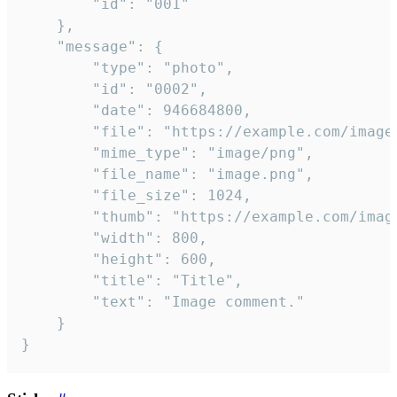
		"id": "001"

	},

	"message": {

		"type": "photo",

		"id": "0002",

		"date": 946684800,

		"file": "https://example.com/image.png",

		"mime_type": "image/png",

		"file_name": "image.png",

		"file_size": 1024,

		"thumb": "https://example.com/image_thumb.png",

		"width": 800,

		"height": 600,

		"title": "Title",

		"text": "Image comment."

	}

}