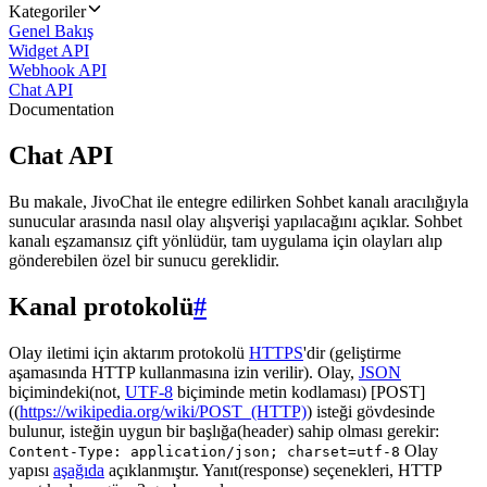
Kategoriler
Genel Bakış
Widget API
Webhook API
Chat API
Documentation
Chat API
Bu makale, JivoChat ile entegre edilirken Sohbet kanalı aracılığıyla
sunucular arasında nasıl olay alışverişi yapılacağını açıklar. Sohbet
kanalı eşzamansız çift yönlüdür, tam uygulama için olayları alıp
gönderebilen özel bir sunucu gereklidir.
Kanal protokolü
#
Olay iletimi için aktarım protokolü
HTTPS
'dir (geliştirme
aşamasında HTTP kullanmasına izin verilir). Olay,
JSON
biçimindeki(not,
UTF-8
biçiminde metin kodlaması) [POST]
((
https://wikipedia.org/wiki/POST_(HTTP)
) isteği gövdesinde
bulunur, isteğin uygun bir başlığa(header) sahip olması gerekir:
Olay
Content-Type: application/json; charset=utf-8
yapısı
aşağıda
açıklanmıştır. Yanıt(response) seçenekleri, HTTP