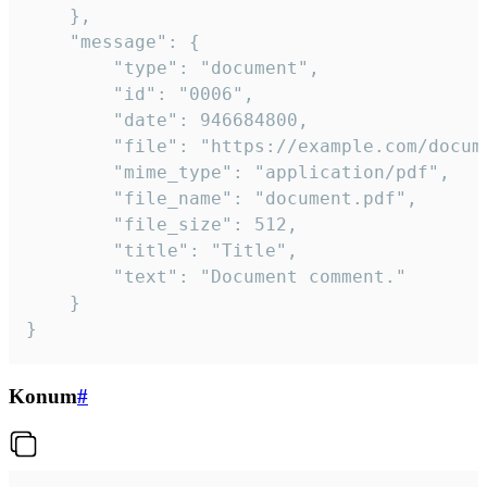
	},

	"message": {

		"type": "document",

		"id": "0006",

		"date": 946684800,

		"file": "https://example.com/document.pdf",

		"mime_type": "application/pdf",

		"file_name": "document.pdf",

		"file_size": 512,

		"title": "Title",

		"text": "Document comment."

	}

}
Konum
#