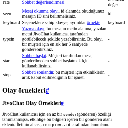
rate
Sohbet değerlendirmesi
değer
Mesaj okunma olayı
, id alanında okuduğunuz
seen
id
mesajın ID'sini belirtmelisiniz.
keyboard
Seçeneklere sahip klavye, ayrıntılar
örnekte
keyboard
Yazma olayı
, bu mesajın metin alanına, yazılan
metni JivoChat kullanıcısı tarafından
typein
görülebilecek şekilde yazabilirsiniz. Bu olayı
-
bir müşteri için en sık her 5 saniyede
gönderebilirsiniz.
Sohbet başlat
. Müşteri tarafından mesaj
start
gönderilmeden sohbet başlatmak için
-
kullanabilirsiniz.
Sohbeti sonlandır
, bu müşteri için etkinliklerin
stop
-
artık kabul edilmediğinin bir işareti
Olay örnekleri
#
JivoChat Olay Örnekleri
#
JivoChat kullanıcısı için en az bir
(gönderen) özelliği
sender
tanımlanmışsa, etkinliğe bu bilgileri içeren bir gönderen alanı
eklenir. İletinin alıcısı,
tarafından tanımlanır.
recipient.id