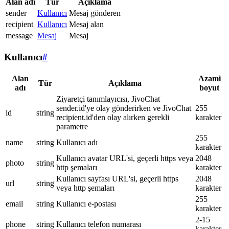
Alan adı
Tür
Açıklama
sender
Kullanıcı
Mesaj gönderen
recipient
Kullanıcı
Mesaj alan
message
Mesaj
Mesaj
Kullanıcı
#
Alan
Azami
Tür
Açıklama
adı
boyut
Ziyaretçi tanımlayıcısı, JivoChat
sender.id'ye olay gönderirken ve JivoChat
255
id
string
recipient.id'den olay alırken gerekli
karakter
parametre
255
name
string
Kullanıcı adı
karakter
Kullanıcı avatar URL'si, geçerli https veya
2048
photo
string
http şemaları
karakter
Kullanıcı sayfası URL'si, geçerli https
2048
url
string
veya http şemaları
karakter
255
email
string
Kullanıcı e-postası
karakter
2-15
phone
string
Kullanıcı telefon numarası
karakter