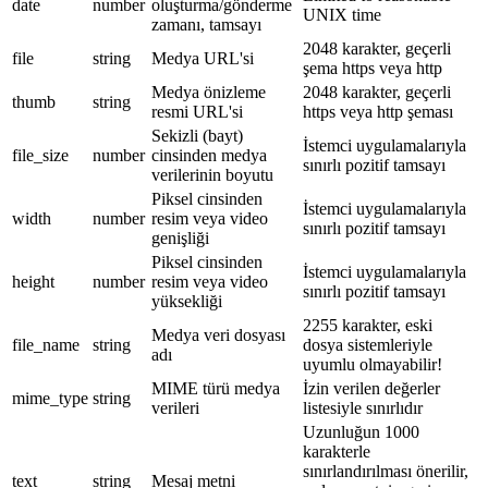
date
number
oluşturma/gönderme
UNIX time
zamanı, tamsayı
2048 karakter, geçerli
file
string
Medya URL'si
şema https veya http
Medya önizleme
2048 karakter, geçerli
thumb
string
resmi URL'si
https veya http şeması
Sekizli (bayt)
İstemci uygulamalarıyla
file_size
number
cinsinden medya
sınırlı pozitif tamsayı
verilerinin boyutu
Piksel cinsinden
İstemci uygulamalarıyla
width
number
resim veya video
sınırlı pozitif tamsayı
genişliği
Piksel cinsinden
İstemci uygulamalarıyla
height
number
resim veya video
sınırlı pozitif tamsayı
yüksekliği
2255 karakter, eski
Medya veri dosyası
file_name
string
dosya sistemleriyle
adı
uyumlu olmayabilir!
MIME türü medya
İzin verilen değerler
mime_type
string
verileri
listesiyle sınırlıdır
Uzunluğun 1000
karakterle
sınırlandırılması önerilir,
text
string
Mesaj metni