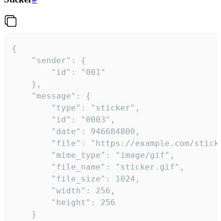
{

	"sender": {

		"id": "001"

	},

	"message": {

		"type": "sticker",

		"id": "0003",

		"date": 946684800,

		"file": "https://example.com/sticker.gif",

		"mime_type": "image/gif",

		"file_name": "sticker.gif",

		"file_size": 1024,

		"width": 256,

		"height": 256

	}
