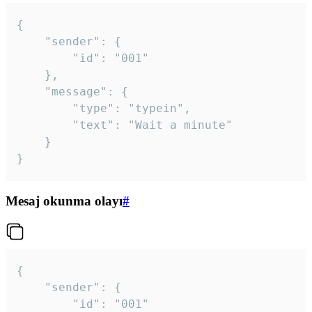
{

	"sender": {

		"id": "001"

	},

	"message": {

		"type": "typein",

		"text": "Wait a minute"

	}

}
Mesaj okunma olayı
#
{

	"sender": {

		"id": "001"
