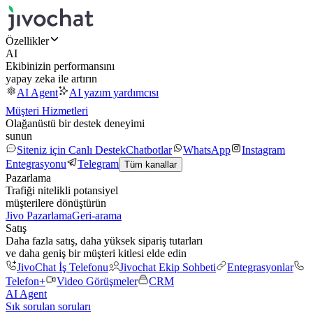
Özellikler
AI
Ekibinizin performansını
yapay zeka ile artırın
AI Agent
AI yazım yardımcısı
Müşteri Hizmetleri
Olağanüstü bir destek deneyimi
sunun
Siteniz için Canlı Destek
Chatbotlar
WhatsApp
Instagram
Entegrasyonu
Telegram
Tüm kanallar
Pazarlama
Trafiği nitelikli potansiyel
müşterilere dönüştürün
Jivo Pazarlama
Geri-arama
Satış
Daha fazla satış, daha yüksek sipariş tutarları
ve daha geniş bir müşteri kitlesi elde edin
JivoChat İş Telefonu
Jivochat Ekip Sohbeti
Entegrasyonlar
Telefon+
Video Görüşmeler
CRM
AI Agent
Sık sorulan soruları