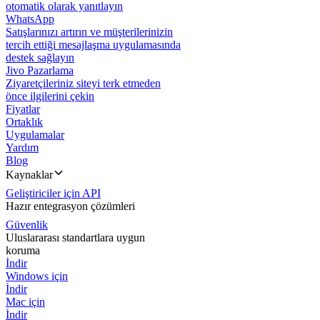
otomatik olarak yanıtlayın
WhatsApp
Satışlarınızı artırın ve müşterilerinizin
tercih ettiği mesajlaşma uygulamasında
destek sağlayın
Jivo Pazarlama
Ziyaretçileriniz siteyi terk etmeden
önce ilgilerini çekin
Fiyatlar
Ortaklık
Uygulamalar
Yardım
Blog
Kaynaklar
Geliştiriciler için API
Hazır entegrasyon çözümleri
Güvenlik
Uluslararası standartlara uygun
koruma
İndir
Windows için
İndir
Mac için
İndir