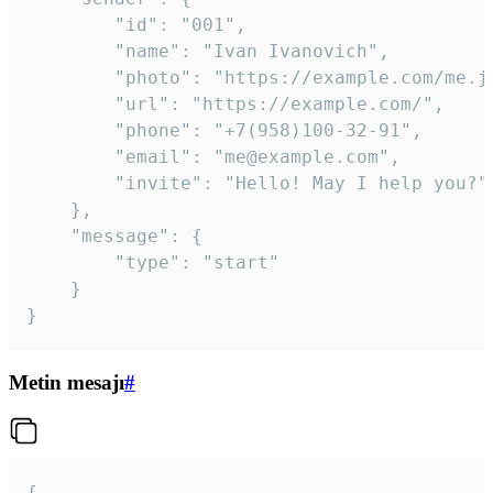
		"id": "001",

		"name": "Ivan Ivanovich",

		"photo": "https://example.com/me.jpg",

		"url": "https://example.com/",

		"phone": "+7(958)100-32-91",

		"email": "me@example.com",

		"invite": "Hello! May I help you?"

	},

	"message": {

		"type": "start"

	}

}
Metin mesajı
#
{
