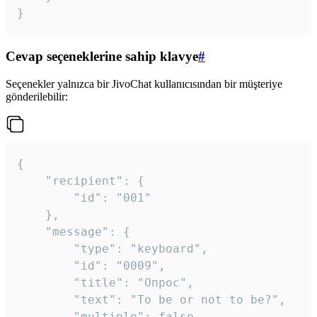
}
Cevap seçeneklerine sahip klavye
#
Seçenekler yalnızca bir JivoChat kullanıcısından bir müşteriye
gönderilebilir:
{

	"recipient": {

		"id": "001"

	},

	"message": {

		"type": "keyboard",

		"id": "0009",

		"title": "Опрос",

		"text": "To be or not to be?",

		"multiple": false,
