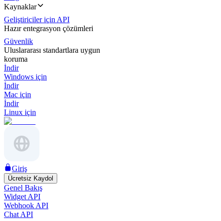
Kaynaklar
Geliştiriciler için API
Hazır entegrasyon çözümleri
Güvenlik
Uluslararası standartlara uygun
koruma
İndir
Windows için
İndir
Mac için
İndir
Linux için
Giriş
Ücretsiz Kaydol
Genel Bakış
Widget API
Webhook API
Chat API