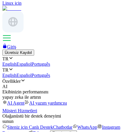
Linux için
Giriş
Ücretsiz Kaydol
TR
English
Español
Português
TR
English
Español
Português
Özellikler
AI
Ekibinizin performansını
yapay zeka ile artırın
AI Agent
AI yazım yardımcısı
Müşteri Hizmetleri
Olağanüstü bir destek deneyimi
sunun
Siteniz için Canlı Destek
Chatbotlar
WhatsApp
Instagram