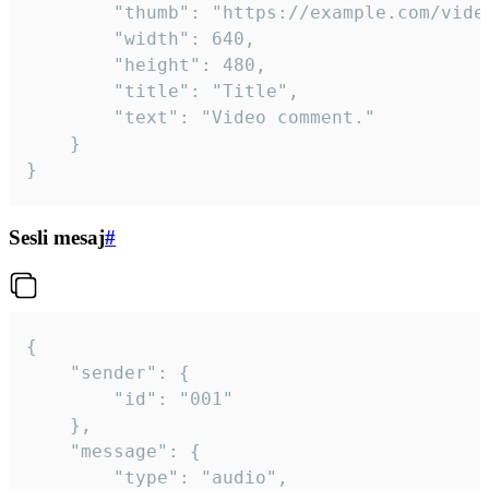
		"thumb": "https://example.com/video_thumb.png",

		"width": 640,

		"height": 480,

		"title": "Title",

		"text": "Video comment."

	}

}
Sesli mesaj
#
{

	"sender": {

		"id": "001"

	},

	"message": {

		"type": "audio",
