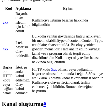
Kod
Açıklama
Eylem
Başarılı.
Olay
Kullanıcıyı iletimin başarısı hakkında
2xx
işletim
bilgilendirin
için kabul
edildi
Bu kodla yanıtın gövdesinde hatayı açıklayan
bir metin olabilir(type of content Content-Type:
İstek
text/plain; charset=utf-8). Bu olay yeniden
başarısız.
4xx
gönderilmemelidir. Hata analiz edilip kaynağı
Olay
kanal veya program olarak tespit edilip
reddedildi
düzeltilmelidir. Kullanıcıyı olay teslim hatası
hakkında bilgilendirin
Başka
İstek şu
HTTP kodu
5xx
olması veya bağlantının
bir
anda
başarısız olması durumunda isteğin 3-60 saniye
HTTP
kabul
aralıklarla 3 defaya kadar tekrarlanması önerilir.
kodu
edilemez.
Kullanıcıya olayın geçici olarak teslim
veya
Olay
edilemediğini bildirin. Sunucu desteğine
bağlantı
kabul
başvurun
hatası
edilmedi
Kanal oluşturma
#