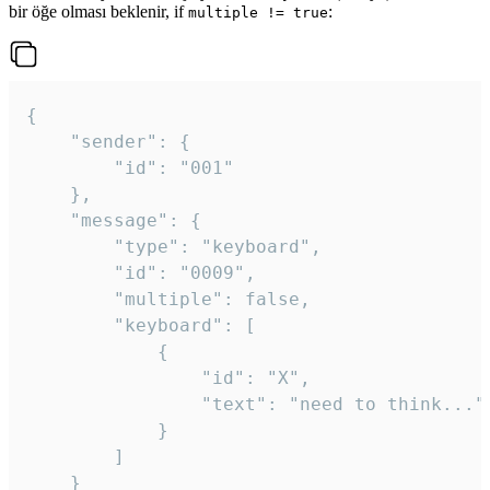
bir öğe olması beklenir, if
:
multiple != true
{

	"sender": {

		"id": "001"

	},

	"message": {

		"type": "keyboard",

		"id": "0009",

		"multiple": false,

		"keyboard": [

			{

				"id": "X",

				"text": "need to think..."

			}

		]

	}
