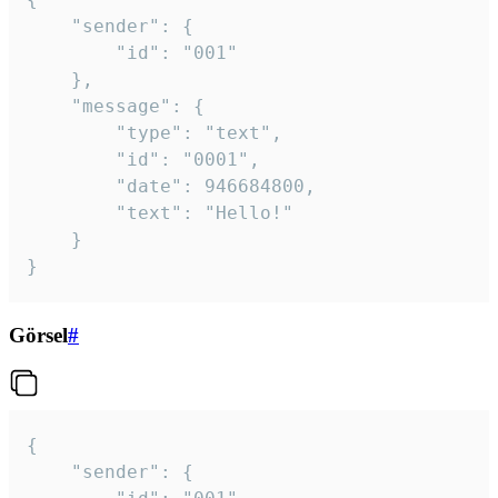
	"sender": {

		"id": "001"

	},

	"message": {

		"type": "text",

		"id": "0001",

		"date": 946684800,

		"text": "Hello!"

	}

}
Görsel
#
{

	"sender": {
