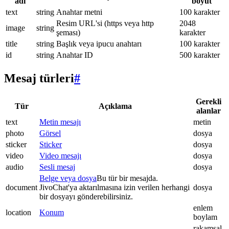
adı
boyut
text
string
Anahtar metni
100 karakter
Resim URL'si (https veya http
2048
image
string
şeması)
karakter
title
string
Başlık veya ipucu anahtarı
100 karakter
id
string
Anahtar ID
500 karakter
Mesaj türleri
#
Gerekli
Tür
Açıklama
alanlar
text
Metin mesajı
metin
photo
Görsel
dosya
sticker
Sticker
dosya
video
Video mesajı
dosya
audio
Sesli mesaj
dosya
Belge veya dosya
Bu tür bir mesajda.
document
JivoChat'ya aktarılmasına izin verilen herhangi
dosya
bir dosyayı gönderebilirsiniz.
enlem
location
Konum
boylam
rakamsal