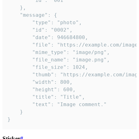
		"id": "001"

	},

	"message": {

		"type": "photo",

		"id": "0002",

		"date": 946684800,

		"file": "https://example.com/image.png",

		"mime_type": "image/png",

		"file_name": "image.png",

		"file_size": 1024,

		"thumb": "https://example.com/image_thumb.png",

		"width": 800,

		"height": 600,

		"title": "Title",

		"text": "Image comment."

	}

}
Sticker
#