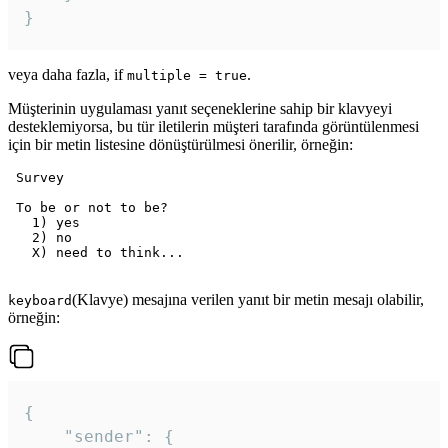
veya daha fazla, if
.
multiple = true
Müşterinin uygulaması yanıt seçeneklerine sahip bir klavyeyi
desteklemiyorsa, bu tür iletilerin müşteri tarafında görüntülenmesi
için bir metin listesine dönüştürülmesi önerilir, örneğin:
 Survey

 To be or not to be?

   1) yes

   2) no

   X) need to think...

(Klavye) mesajına verilen yanıt bir metin mesajı olabilir,
keyboard
örneğin:
{

	"sender": {
