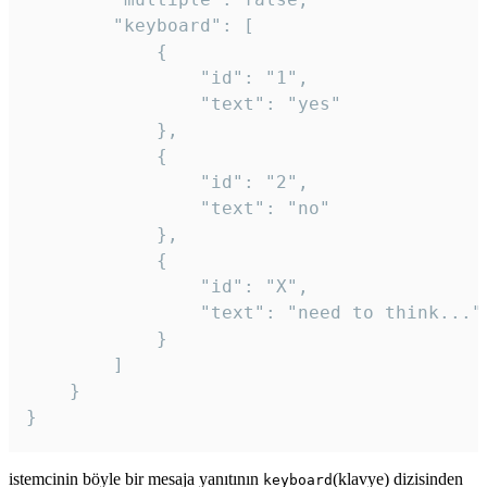
		"keyboard": [

			{

				"id": "1",

				"text": "yes"

			},

			{

				"id": "2",

				"text": "no"

			},

			{

				"id": "X",

				"text": "need to think..."

			}

		]

	}

}
istemcinin böyle bir mesaja yanıtının
(klavye) dizisinden
keyboard