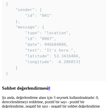
{

	"sender": {

		"id": "001"

	},

	"message": {

		"type": "location",

		"id": "0007",

		"date": 946684800,

		"text": "It's here.",

		"latitude": 53.3416484,

		"longitude": -6.2868531

	}

}
Sohbet değerlendirmesi
#
Şu anda, değerlendirme alanı için 3 seçenek kullanılmaktadır: 0,
derecelendirmeyi reddetme, pozitif bir sayı - pozitif bir
değerlendirme, negatif bir sayı - negatif bir sohbet değerlendirme