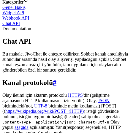
Kategoriler
Genel Bakış
Widget API
Webhook API
Chat API
Documentation
Chat API
Bu makale, JivoChat ile entegre edilirken Sohbet kanalı aracılığıyla
sunucular arasında nasıl olay alışverişi yapılacağını açıklar. Sohbet
kanalı eşzamansız çift yönlüdür, tam uygulama için olayları alıp
gönderebilen özel bir sunucu gereklidir.
Kanal protokolü
#
Olay iletimi için aktarım protokolü
HTTPS
'dir (geliştirme
aşamasında HTTP kullanmasına izin verilir). Olay,
JSON
biçimindeki(not,
UTF-8
biçiminde metin kodlaması) [POST]
((
https://wikipedia.org/wiki/POST_(HTTP)
) isteği gövdesinde
bulunur, isteğin uygun bir başlığa(header) sahip olması gerekir:
Olay
Content-Type: application/json; charset=utf-8
yapısı
aşağıda
açıklanmıştır. Yanıt(response) seçenekleri, HTTP
yanıt koduna göre 3 gruba ayrılır.