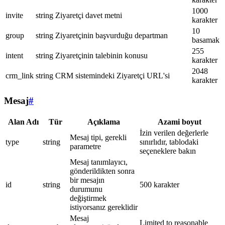
1000
invite
string
Ziyaretçi davet metni
karakter
10
group
string
Ziyaretçinin başvurduğu departman
basamak
255
intent
string
Ziyaretçinin talebinin konusu
karakter
2048
crm_link
string
CRM sistemindeki Ziyaretçi URL'si
karakter
Mesaj
#
Alan Adı
Tür
Açıklama
Azami boyut
İzin verilen değerlerle
Mesaj tipi, gerekli
type
string
sınırlıdır, tablodaki
parametre
seçeneklere bakın
Mesaj tanımlayıcı,
gönderildikten sonra
bir mesajın
id
string
500 karakter
durumunu
değiştirmek
istiyorsanız gereklidir
Mesaj
Limited to reasonable