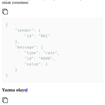
olarak yorumlanır.
{

	"sender": {

		"id": "001"

	},

	"message": {

		"type": "rate",

		"id": "0008",

		"value": 1

	}

}
Yazma olayı
#