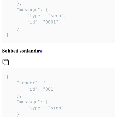
	},

	"message": {

		"type": "seen",

		"id": "0001"

	}

}
Sohbeti sonlandır
#
{

	"sender": {

		"id": "001"

	},

	"message": {

		"type": "stop"

	}
