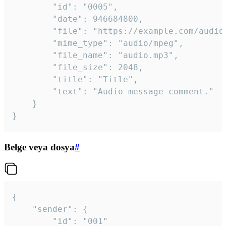
		"id": "0005",

		"date": 946684800,

		"file": "https://example.com/audio.mp3",

		"mime_type": "audio/mpeg",

		"file_name": "audio.mp3",

		"file_size": 2048,

		"title": "Title",

		"text": "Audio message comment."

	}

}
Belge veya dosya
#
{

	"sender": {

		"id": "001"
