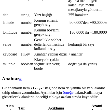
aşılırsa metnin geri
kalanı ayrı metin
mesajlarıyla gönderilir.
title
string
Yazı başlığı
255 karakter
Konum enlemi,
latitude
number
-90.0000'den +90.0000'e
gerçek sayı
Konum boylamı,
longitude
number
-180.0000 ila +180.0000
gerçek sayı
Genellikle sohbet
value
number
değerlendirmesinde
herhangi bir sayı
kullanılan sayı
keyboard
[]Key
Anahtar yapılar dizisi
7 anahtar
Klavyede çoklu
multiple
boolean
seçime izin verir,
doğru ya da yanlış
boole
Anahtar
#
Bir anahtarın hem
isteğinde hem de yanıtta bir yapı alanına
klavye
sahip olması zorunludur. Ayrıntılar için
örneğe
bakın.Kullanıcıya
gösterilecek alanların önceliği tabloya azalan sırada kaydedilir.
Alan
Azami
Tür
Açıklama