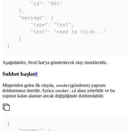
		"id": "001"

	},

	"message": {

		"type": "text",

		"text": "need to think..."

	}

Aşağıdakiler, JivoChat'ya gönderilecek olay örnekleridir..
Sohbet başlat
#
Müşteriden gelen ilk olayda,
(gönderen) yapısını
sender
doldurmanız önerilir. Ayrıca
alanı yeterlidir ve bu
sender.id
yapının kalan alanları ancak değiştiğinde doldurulabilir.
{

	"sender": {
