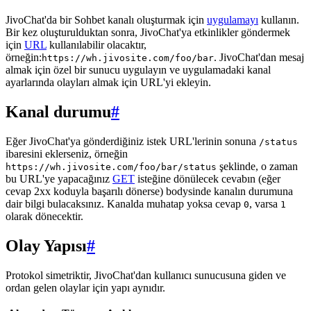
JivoChat'da bir Sohbet kanalı oluşturmak için
uygulamayı
kullanın.
Bir kez oluşturulduktan sonra, JivoChat'ya etkinlikler göndermek
için
URL
kullanılabilir olacaktır,
örneğin:
. JivoChat'dan mesaj
https://wh.jivosite.com/foo/bar
almak için özel bir sunucu uygulayın ve uygulamadaki kanal
ayarlarında olayları almak için URL'yi ekleyin.
Kanal durumu
#
Eğer JivoChat'ya gönderdiğiniz istek URL'lerinin sonuna
/status
ibaresini eklerseniz, örneğin
şeklinde, o zaman
https://wh.jivosite.com/foo/bar/status
bu URL'ye yapacağınız
GET
isteğine dönülecek cevabın (eğer
cevap 2xx koduyla başarılı dönerse) bodysinde kanalın durumuna
dair bilgi bulacaksınız. Kanalda muhatap yoksa cevap
, varsa
0
1
olarak dönecektir.
Olay Yapısı
#
Protokol simetriktir, JivoChat'dan kullanıcı sunucusuna giden ve
ordan gelen olaylar için yapı aynıdır.