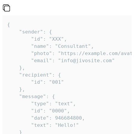
{

	"sender": {

		"id": "XXX",

		"name": "Consultant",

		"photo": "https://example.com/avatar.png",

		"email": "info@jivosite.com"

	},

	"recipient": {

		"id": "001"

	},

	"message": {

		"type": "text",

		"id": "0000",

		"date": 946684800,

		"text": "Hello!"

	}
