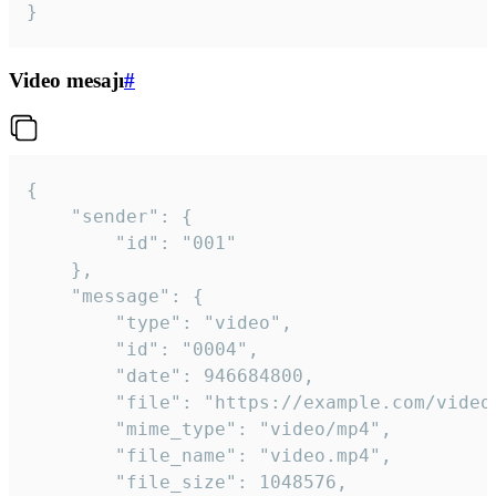
}
Video mesajı
#
{

	"sender": {

		"id": "001"

	},

	"message": {

		"type": "video",

		"id": "0004",

		"date": 946684800,

		"file": "https://example.com/video.mp4",

		"mime_type": "video/mp4",

		"file_name": "video.mp4",

		"file_size": 1048576,
