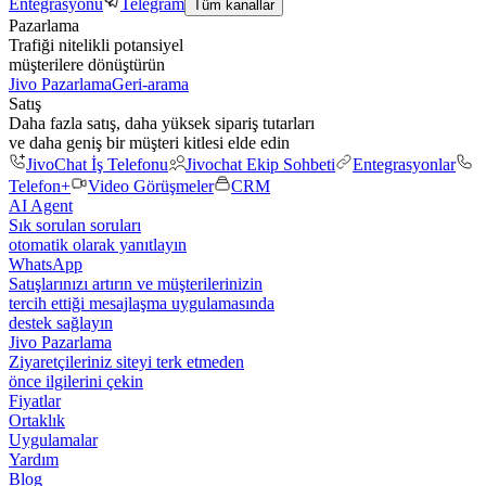
Entegrasyonu
Telegram
Tüm kanallar
Pazarlama
Trafiği nitelikli potansiyel
müşterilere dönüştürün
Jivo Pazarlama
Geri-arama
Satış
Daha fazla satış, daha yüksek sipariş tutarları
ve daha geniş bir müşteri kitlesi elde edin
JivoChat İş Telefonu
Jivochat Ekip Sohbeti
Entegrasyonlar
Telefon+
Video Görüşmeler
CRM
AI Agent
Sık sorulan soruları
otomatik olarak yanıtlayın
WhatsApp
Satışlarınızı artırın ve müşterilerinizin
tercih ettiği mesajlaşma uygulamasında
destek sağlayın
Jivo Pazarlama
Ziyaretçileriniz siteyi terk etmeden
önce ilgilerini çekin
Fiyatlar
Ortaklık
Uygulamalar
Yardım
Blog