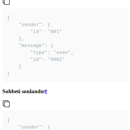
{

	"sender": {

		"id": "001"

	},

	"message": {

		"type": "seen",

		"id": "0001"

	}

}
Sohbeti sonlandır
#
{

	"sender": {
