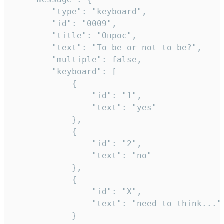
		"type": "keyboard",

		"id": "0009",

		"title": "Опрос",

		"text": "To be or not to be?",

		"multiple": false,

		"keyboard": [

			{

				"id": "1",

				"text": "yes"

			},

			{

				"id": "2",

				"text": "no"

			},

			{

				"id": "X",

				"text": "need to think..."

			}
