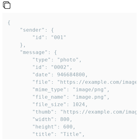
{

	"sender": {

		"id": "001"

	},

	"message": {

		"type": "photo",

		"id": "0002",

		"date": 946684800,

		"file": "https://example.com/image.png",

		"mime_type": "image/png",

		"file_name": "image.png",

		"file_size": 1024,

		"thumb": "https://example.com/image_thumb.png",

		"width": 800,

		"height": 600,

		"title": "Title",
