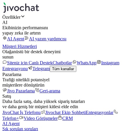
Özellikler
AI
Ekibinizin performansını
yapay zeka ile artırın
AI Agent
AI yazım yardımcısı
Müşteri Hizmetleri
Olağanüstü bir destek deneyimi
sunun
Siteniz için Canlı Destek
Chatbotlar
WhatsApp
Instagram
Entegrasyonu
Telegram
Tüm kanallar
Pazarlama
Trafiği nitelikli potansiyel
müşterilere dönüştürün
Jivo Pazarlama
Geri-arama
Satış
Daha fazla satış, daha yüksek sipariş tutarları
ve daha geniş bir müşteri kitlesi elde edin
JivoChat İş Telefonu
Jivochat Ekip Sohbeti
Entegrasyonlar
Telefon+
Video Görüşmeler
CRM
AI Agent
Sık sorulan soruları