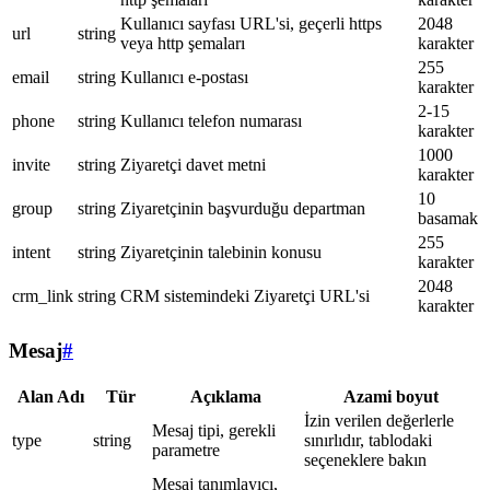
Kullanıcı sayfası URL'si, geçerli https
2048
url
string
veya http şemaları
karakter
255
email
string
Kullanıcı e-postası
karakter
2-15
phone
string
Kullanıcı telefon numarası
karakter
1000
invite
string
Ziyaretçi davet metni
karakter
10
group
string
Ziyaretçinin başvurduğu departman
basamak
255
intent
string
Ziyaretçinin talebinin konusu
karakter
2048
crm_link
string
CRM sistemindeki Ziyaretçi URL'si
karakter
Mesaj
#
Alan Adı
Tür
Açıklama
Azami boyut
İzin verilen değerlerle
Mesaj tipi, gerekli
type
string
sınırlıdır, tablodaki
parametre
seçeneklere bakın
Mesaj tanımlayıcı,