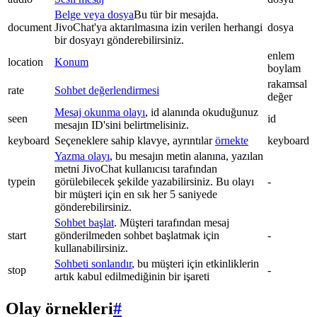
Belge veya dosya
Bu tür bir mesajda.
document
JivoChat'ya aktarılmasına izin verilen herhangi
dosya
bir dosyayı gönderebilirsiniz.
enlem
location
Konum
boylam
rakamsal
rate
Sohbet değerlendirmesi
değer
Mesaj okunma olayı
, id alanında okuduğunuz
seen
id
mesajın ID'sini belirtmelisiniz.
keyboard
Seçeneklere sahip klavye, ayrıntılar
örnekte
keyboard
Yazma olayı
, bu mesajın metin alanına, yazılan
metni JivoChat kullanıcısı tarafından
typein
görülebilecek şekilde yazabilirsiniz. Bu olayı
-
bir müşteri için en sık her 5 saniyede
gönderebilirsiniz.
Sohbet başlat
. Müşteri tarafından mesaj
start
gönderilmeden sohbet başlatmak için
-
kullanabilirsiniz.
Sohbeti sonlandır
, bu müşteri için etkinliklerin
stop
-
artık kabul edilmediğinin bir işareti
Olay örnekleri
#