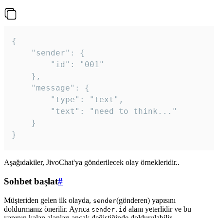
{

	"sender": {

		"id": "001"

	},

	"message": {

		"type": "text",

		"text": "need to think..."

	}

Aşağıdakiler, JivoChat'ya gönderilecek olay örnekleridir..
Sohbet başlat
#
Müşteriden gelen ilk olayda,
(gönderen) yapısını
sender
doldurmanız önerilir. Ayrıca
alanı yeterlidir ve bu
sender.id
yapının kalan alanları ancak değiştiğinde doldurulabilir.