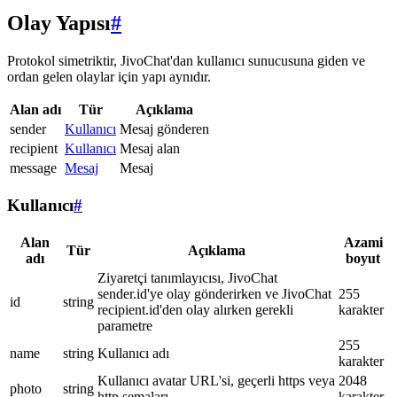
Olay Yapısı
#
Protokol simetriktir, JivoChat'dan kullanıcı sunucusuna giden ve
ordan gelen olaylar için yapı aynıdır.
Alan adı
Tür
Açıklama
sender
Kullanıcı
Mesaj gönderen
recipient
Kullanıcı
Mesaj alan
message
Mesaj
Mesaj
Kullanıcı
#
Alan
Azami
Tür
Açıklama
adı
boyut
Ziyaretçi tanımlayıcısı, JivoChat
sender.id'ye olay gönderirken ve JivoChat
255
id
string
recipient.id'den olay alırken gerekli
karakter
parametre
255
name
string
Kullanıcı adı
karakter
Kullanıcı avatar URL'si, geçerli https veya
2048
photo
string
http şemaları
karakter