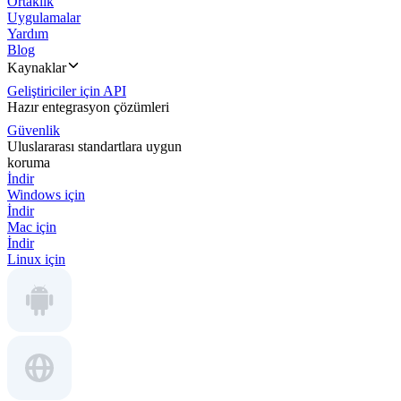
Ortaklık
Uygulamalar
Yardım
Blog
Kaynaklar
Geliştiriciler için API
Hazır entegrasyon çözümleri
Güvenlik
Uluslararası standartlara uygun
koruma
İndir
Windows için
İndir
Mac için
İndir
Linux için