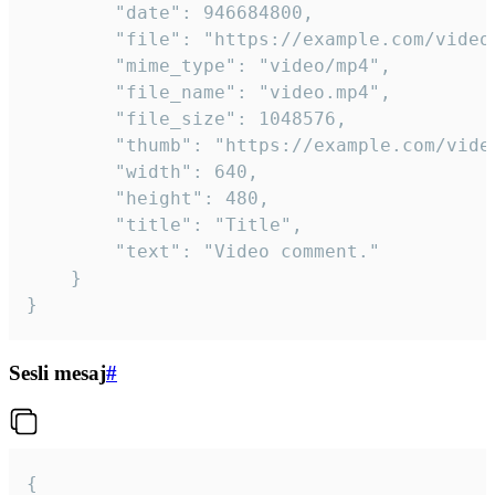
		"date": 946684800,

		"file": "https://example.com/video.mp4",

		"mime_type": "video/mp4",

		"file_name": "video.mp4",

		"file_size": 1048576,

		"thumb": "https://example.com/video_thumb.png",

		"width": 640,

		"height": 480,

		"title": "Title",

		"text": "Video comment."

	}

}
Sesli mesaj
#
{
