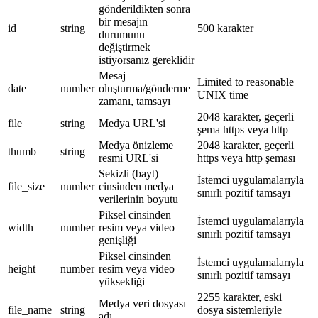
gönderildikten sonra
bir mesajın
id
string
500 karakter
durumunu
değiştirmek
istiyorsanız gereklidir
Mesaj
Limited to reasonable
date
number
oluşturma/gönderme
UNIX time
zamanı, tamsayı
2048 karakter, geçerli
file
string
Medya URL'si
şema https veya http
Medya önizleme
2048 karakter, geçerli
thumb
string
resmi URL'si
https veya http şeması
Sekizli (bayt)
İstemci uygulamalarıyla
file_size
number
cinsinden medya
sınırlı pozitif tamsayı
verilerinin boyutu
Piksel cinsinden
İstemci uygulamalarıyla
width
number
resim veya video
sınırlı pozitif tamsayı
genişliği
Piksel cinsinden
İstemci uygulamalarıyla
height
number
resim veya video
sınırlı pozitif tamsayı
yüksekliği
2255 karakter, eski
Medya veri dosyası
file_name
string
dosya sistemleriyle
adı