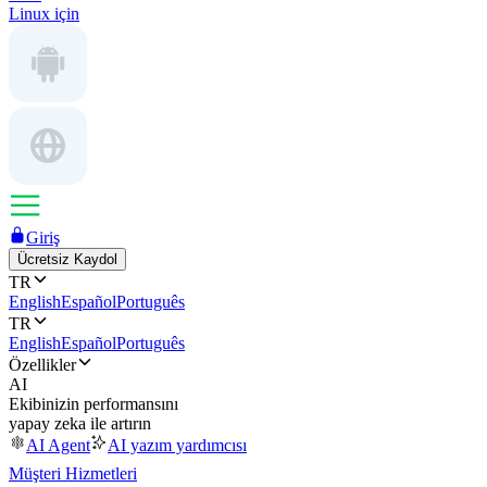
Linux için
Giriş
Ücretsiz Kaydol
TR
English
Español
Português
TR
English
Español
Português
Özellikler
AI
Ekibinizin performansını
yapay zeka ile artırın
AI Agent
AI yazım yardımcısı
Müşteri Hizmetleri