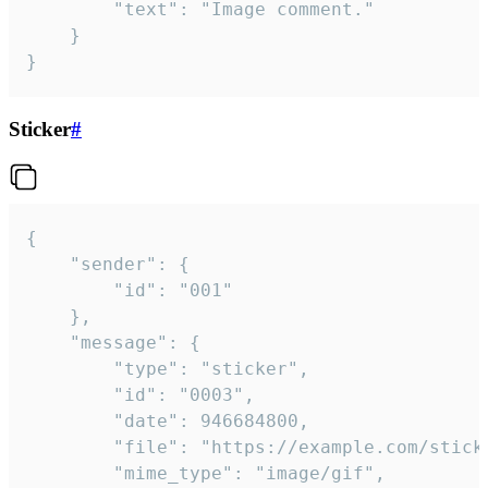
		"text": "Image comment."

	}

}
Sticker
#
{

	"sender": {

		"id": "001"

	},

	"message": {

		"type": "sticker",

		"id": "0003",

		"date": 946684800,

		"file": "https://example.com/sticker.gif",

		"mime_type": "image/gif",
