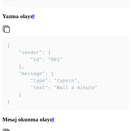
Yazma olayı
#
{

	"sender": {

		"id": "001"

	},

	"message": {

		"type": "typein",

		"text": "Wait a minute"

	}

}
Mesaj okunma olayı
#