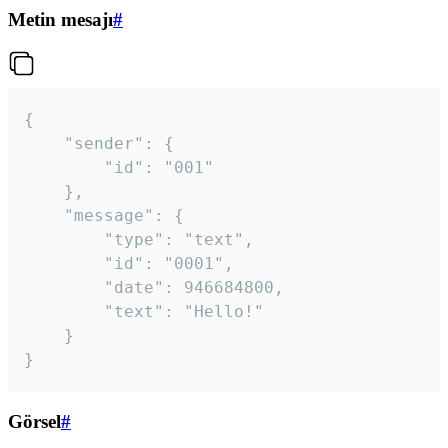
Metin mesajı
#
{

	"sender": {

		"id": "001"

	},

	"message": {

		"type": "text",

		"id": "0001",

		"date": 946684800,

		"text": "Hello!"

	}

}
Görsel
#