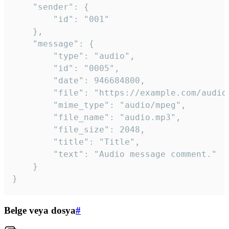
	"sender": {

		"id": "001"

	},

	"message": {

		"type": "audio",

		"id": "0005",

		"date": 946684800,

		"file": "https://example.com/audio.mp3",

		"mime_type": "audio/mpeg",

		"file_name": "audio.mp3",

		"file_size": 2048,

		"title": "Title",

		"text": "Audio message comment."

	}

}
Belge veya dosya
#