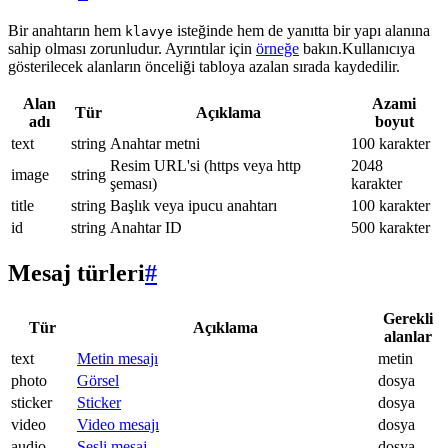
Bir anahtarın hem
isteğinde hem de yanıtta bir yapı alanına
klavye
sahip olması zorunludur. Ayrıntılar için
örneğe
bakın.Kullanıcıya
gösterilecek alanların önceliği tabloya azalan sırada kaydedilir.
Alan
Azami
Tür
Açıklama
adı
boyut
text
string
Anahtar metni
100 karakter
Resim URL'si (https veya http
2048
image
string
şeması)
karakter
title
string
Başlık veya ipucu anahtarı
100 karakter
id
string
Anahtar ID
500 karakter
Mesaj türleri
#
Gerekli
Tür
Açıklama
alanlar
text
Metin mesajı
metin
photo
Görsel
dosya
sticker
Sticker
dosya
video
Video mesajı
dosya
audio
Sesli mesaj
dosya