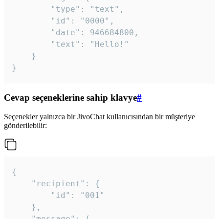
		"type": "text",

		"id": "0000",

		"date": 946684800,

		"text": "Hello!"

	}

}
Cevap seçeneklerine sahip klavye
#
Seçenekler yalnızca bir JivoChat kullanıcısından bir müşteriye
gönderilebilir:
{

	"recipient": {

		"id": "001"

	},

	"message": {
