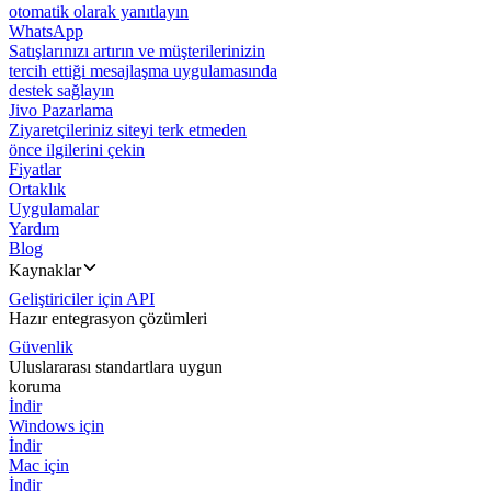
otomatik olarak yanıtlayın
WhatsApp
Satışlarınızı artırın ve müşterilerinizin
tercih ettiği mesajlaşma uygulamasında
destek sağlayın
Jivo Pazarlama
Ziyaretçileriniz siteyi terk etmeden
önce ilgilerini çekin
Fiyatlar
Ortaklık
Uygulamalar
Yardım
Blog
Kaynaklar
Geliştiriciler için API
Hazır entegrasyon çözümleri
Güvenlik
Uluslararası standartlara uygun
koruma
İndir
Windows için
İndir
Mac için
İndir