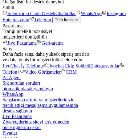
Olağanüstü bir destek deneyimi
sunun
Siteniz için Canlı Destek
Chatbotlar
WhatsApp
Instagram
Entegrasyonu
Telegram
Tüm kanallar
Pazarlama
Trafiği nitelikli potansiyel
müşterilere dönüştürün
Jivo Pazarlama
Geri-arama
Satış
Daha fazla satış, daha yüksek sipariş tutarları
ve daha geniş bir müşteri kitlesi elde edin
JivoChat İş Telefonu
Jivochat Ekip Sohbeti
Entegrasyonlar
Telefon+
Video Görüşmeler
CRM
AI Agent
Sık sorulan soruları
otomatik olarak yanıtlayın
WhatsApp
Satışlarınızı artırın ve müşterilerinizin
tercih ettiği mesajlaşma uygulamasında
destek sağlayın
Jivo Pazarlama
Ziyaretçileriniz siteyi terk etmeden
önce ilgilerini çekin
Fiyatlar