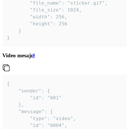
		"file_name": "sticker.gif",

		"file_size": 1024,

		"width": 256,

		"height": 256

	}

}
Video mesajı
#
{

	"sender": {

		"id": "001"

	},

	"message": {

		"type": "video",

		"id": "0004",
