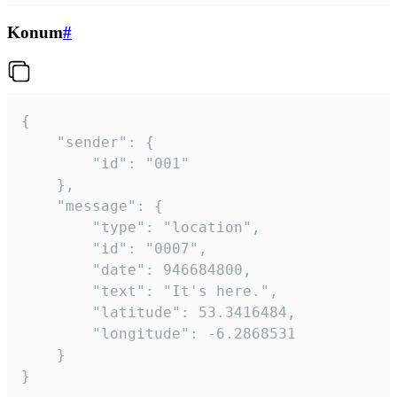
Konum
#
{

	"sender": {

		"id": "001"

	},

	"message": {

		"type": "location",

		"id": "0007",

		"date": 946684800,

		"text": "It's here.",

		"latitude": 53.3416484,

		"longitude": -6.2868531

	}

}