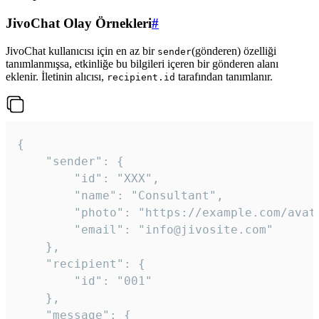
JivoChat Olay Örnekleri
#
JivoChat kullanıcısı için en az bir
(gönderen) özelliği
sender
tanımlanmışsa, etkinliğe bu bilgileri içeren bir gönderen alanı
eklenir. İletinin alıcısı,
tarafından tanımlanır.
recipient.id
{

	"sender": {

		"id": "XXX",

		"name": "Consultant",

		"photo": "https://example.com/avatar.png",

		"email": "info@jivosite.com"

	},

	"recipient": {

		"id": "001"

	},

	"message": {
