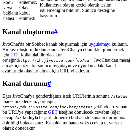
kodu
edilemez.
Kullanıcıya olayın geçici olarak teslim
veya
Olay
edilemediğini bildirin. Sunucu desteğine
bağlantı
kabul
başvurun
hatası
edilmedi
Kanal oluşturma
#
JivoChat'da bir Sohbet kanalı oluşturmak için
uygulamayı
kullanın.
Bir kez oluşturulduktan sonra, JivoChat'ya etkinlikler göndermek
için
URL
kullanılabilir olacaktır,
örneğin:
. JivoChat'dan mesaj
https://wh.jivosite.com/foo/bar
almak için özel bir sunucu uygulayın ve uygulamadaki kanal
ayarlarında olayları almak için URL'yi ekleyin.
Kanal durumu
#
Eğer JivoChat'ya gönderdiğiniz istek URL'lerinin sonuna
/status
ibaresini eklerseniz, örneğin
şeklinde, o zaman
https://wh.jivosite.com/foo/bar/status
bu URL'ye yapacağınız
GET
isteğine dönülecek cevabın (eğer
cevap 2xx koduyla başarılı dönerse) bodysinde kanalın durumuna
dair bilgi bulacaksınız. Kanalda muhatap yoksa cevap
, varsa
0
1
olarak dönecektir.