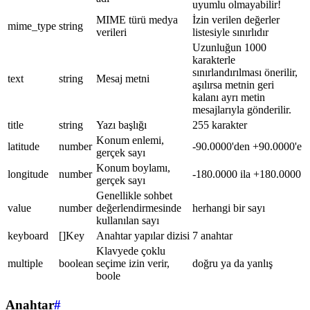
uyumlu olmayabilir!
MIME türü medya
İzin verilen değerler
mime_type
string
verileri
listesiyle sınırlıdır
Uzunluğun 1000
karakterle
sınırlandırılması önerilir,
text
string
Mesaj metni
aşılırsa metnin geri
kalanı ayrı metin
mesajlarıyla gönderilir.
title
string
Yazı başlığı
255 karakter
Konum enlemi,
latitude
number
-90.0000'den +90.0000'e
gerçek sayı
Konum boylamı,
longitude
number
-180.0000 ila +180.0000
gerçek sayı
Genellikle sohbet
value
number
değerlendirmesinde
herhangi bir sayı
kullanılan sayı
keyboard
[]Key
Anahtar yapılar dizisi
7 anahtar
Klavyede çoklu
multiple
boolean
seçime izin verir,
doğru ya da yanlış
boole
Anahtar
#