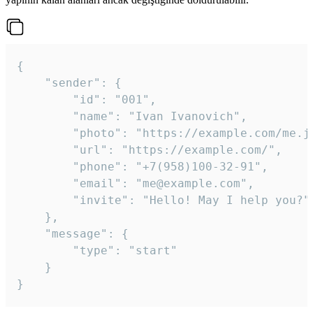
{

	"sender": {

		"id": "001",

		"name": "Ivan Ivanovich",

		"photo": "https://example.com/me.jpg",

		"url": "https://example.com/",

		"phone": "+7(958)100-32-91",

		"email": "me@example.com",

		"invite": "Hello! May I help you?"

	},

	"message": {

		"type": "start"

	}

}