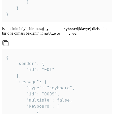
		]

	}

}
istemcinin böyle bir mesaja yanıtının
(klavye) dizisinden
keyboard
bir öğe olması beklenir, if
:
multiple != true
{

	"sender": {

		"id": "001"

	},

	"message": {

		"type": "keyboard",

		"id": "0009",

		"multiple": false,

		"keyboard": [

			{
