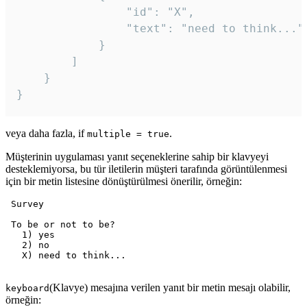
				"id": "X",

				"text": "need to think..."

			}

		]

	}

veya daha fazla, if
.
multiple = true
Müşterinin uygulaması yanıt seçeneklerine sahip bir klavyeyi
desteklemiyorsa, bu tür iletilerin müşteri tarafında görüntülenmesi
için bir metin listesine dönüştürülmesi önerilir, örneğin:
 Survey

 To be or not to be?

   1) yes

   2) no

   X) need to think...

(Klavye) mesajına verilen yanıt bir metin mesajı olabilir,
keyboard
örneğin: