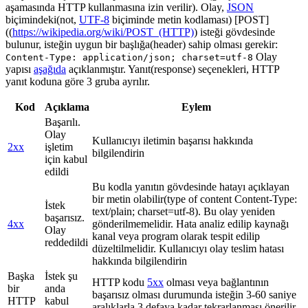
aşamasında HTTP kullanmasına izin verilir). Olay,
JSON
biçimindeki(not,
UTF-8
biçiminde metin kodlaması) [POST]
((
https://wikipedia.org/wiki/POST_(HTTP)
) isteği gövdesinde
bulunur, isteğin uygun bir başlığa(header) sahip olması gerekir:
Olay
Content-Type: application/json; charset=utf-8
yapısı
aşağıda
açıklanmıştır. Yanıt(response) seçenekleri, HTTP
yanıt koduna göre 3 gruba ayrılır.
Kod
Açıklama
Eylem
Başarılı.
Olay
Kullanıcıyı iletimin başarısı hakkında
2xx
işletim
bilgilendirin
için kabul
edildi
Bu kodla yanıtın gövdesinde hatayı açıklayan
bir metin olabilir(type of content Content-Type:
İstek
text/plain; charset=utf-8). Bu olay yeniden
başarısız.
4xx
gönderilmemelidir. Hata analiz edilip kaynağı
Olay
kanal veya program olarak tespit edilip
reddedildi
düzeltilmelidir. Kullanıcıyı olay teslim hatası
hakkında bilgilendirin
Başka
İstek şu
HTTP kodu
5xx
olması veya bağlantının
bir
anda
başarısız olması durumunda isteğin 3-60 saniye
HTTP
kabul
aralıklarla 3 defaya kadar tekrarlanması önerilir.