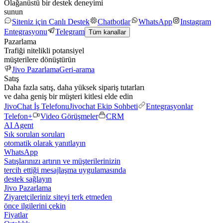
Olağanüstü bir destek deneyimi
sunun
Siteniz için Canlı Destek
Chatbotlar
WhatsApp
Instagram
Entegrasyonu
Telegram
Tüm kanallar
Pazarlama
Trafiği nitelikli potansiyel
müşterilere dönüştürün
Jivo Pazarlama
Geri-arama
Satış
Daha fazla satış, daha yüksek sipariş tutarları
ve daha geniş bir müşteri kitlesi elde edin
JivoChat İş Telefonu
Jivochat Ekip Sohbeti
Entegrasyonlar
Telefon+
Video Görüşmeler
CRM
AI Agent
Sık sorulan soruları
otomatik olarak yanıtlayın
WhatsApp
Satışlarınızı artırın ve müşterilerinizin
tercih ettiği mesajlaşma uygulamasında
destek sağlayın
Jivo Pazarlama
Ziyaretçileriniz siteyi terk etmeden
önce ilgilerini çekin
Fiyatlar