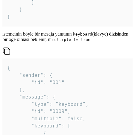
		]

	}

}
istemcinin böyle bir mesaja yanıtının
(klavye) dizisinden
keyboard
bir öğe olması beklenir, if
:
multiple != true
{

	"sender": {

		"id": "001"

	},

	"message": {

		"type": "keyboard",

		"id": "0009",

		"multiple": false,

		"keyboard": [

			{
