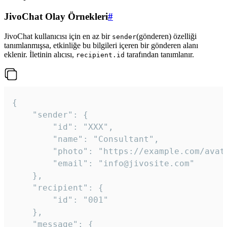
JivoChat Olay Örnekleri
#
JivoChat kullanıcısı için en az bir
(gönderen) özelliği
sender
tanımlanmışsa, etkinliğe bu bilgileri içeren bir gönderen alanı
eklenir. İletinin alıcısı,
tarafından tanımlanır.
recipient.id
{

	"sender": {

		"id": "XXX",

		"name": "Consultant",

		"photo": "https://example.com/avatar.png",

		"email": "info@jivosite.com"

	},

	"recipient": {

		"id": "001"

	},

	"message": {
