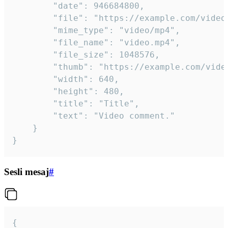
		"date": 946684800,

		"file": "https://example.com/video.mp4",

		"mime_type": "video/mp4",

		"file_name": "video.mp4",

		"file_size": 1048576,

		"thumb": "https://example.com/video_thumb.png",

		"width": 640,

		"height": 480,

		"title": "Title",

		"text": "Video comment."

	}

}
Sesli mesaj
#
{
