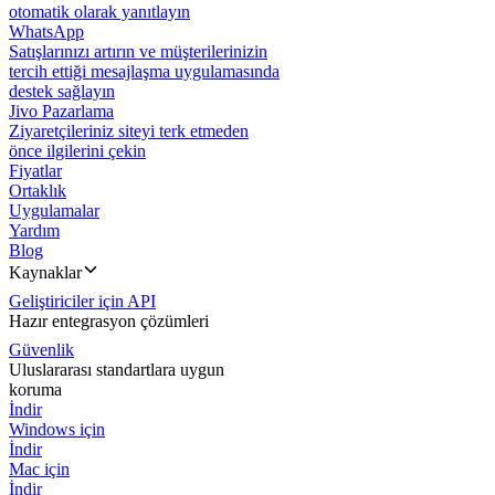
otomatik olarak yanıtlayın
WhatsApp
Satışlarınızı artırın ve müşterilerinizin
tercih ettiği mesajlaşma uygulamasında
destek sağlayın
Jivo Pazarlama
Ziyaretçileriniz siteyi terk etmeden
önce ilgilerini çekin
Fiyatlar
Ortaklık
Uygulamalar
Yardım
Blog
Kaynaklar
Geliştiriciler için API
Hazır entegrasyon çözümleri
Güvenlik
Uluslararası standartlara uygun
koruma
İndir
Windows için
İndir
Mac için
İndir