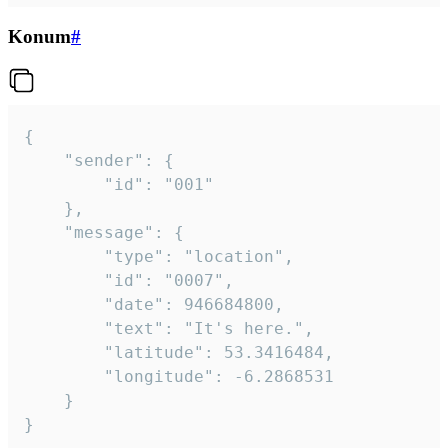
Konum
#
{

	"sender": {

		"id": "001"

	},

	"message": {

		"type": "location",

		"id": "0007",

		"date": 946684800,

		"text": "It's here.",

		"latitude": 53.3416484,

		"longitude": -6.2868531

	}

}