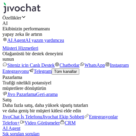
Özellikler
AI
Ekibinizin performansını
yapay zeka ile artırın
AI Agent
AI yazım yardımcısı
Müşteri Hizmetleri
Olağanüstü bir destek deneyimi
sunun
Siteniz için Canlı Destek
Chatbotlar
WhatsApp
Instagram
Entegrasyonu
Telegram
Tüm kanallar
Pazarlama
Trafiği nitelikli potansiyel
müşterilere dönüştürün
Jivo Pazarlama
Geri-arama
Satış
Daha fazla satış, daha yüksek sipariş tutarları
ve daha geniş bir müşteri kitlesi elde edin
JivoChat İş Telefonu
Jivochat Ekip Sohbeti
Entegrasyonlar
Telefon+
Video Görüşmeler
CRM
AI Agent
Sık sorulan soruları