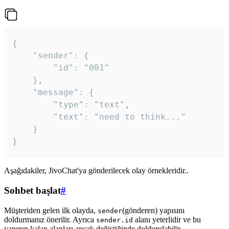
{

	"sender": {

		"id": "001"

	},

	"message": {

		"type": "text",

		"text": "need to think..."

	}

Aşağıdakiler, JivoChat'ya gönderilecek olay örnekleridir..
Sohbet başlat
#
Müşteriden gelen ilk olayda,
(gönderen) yapısını
sender
doldurmanız önerilir. Ayrıca
alanı yeterlidir ve bu
sender.id
yapının kalan alanları ancak değiştiğinde doldurulabilir.