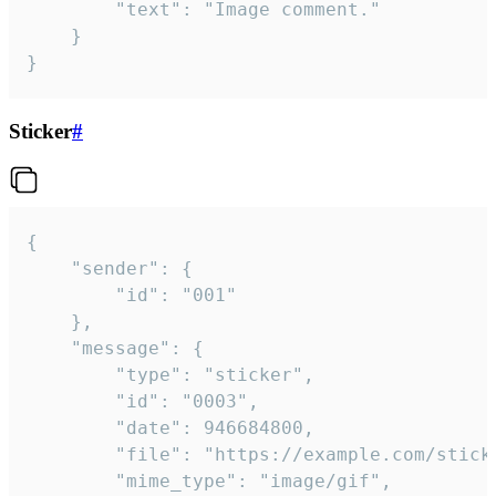
		"text": "Image comment."

	}

}
Sticker
#
{

	"sender": {

		"id": "001"

	},

	"message": {

		"type": "sticker",

		"id": "0003",

		"date": 946684800,

		"file": "https://example.com/sticker.gif",

		"mime_type": "image/gif",
