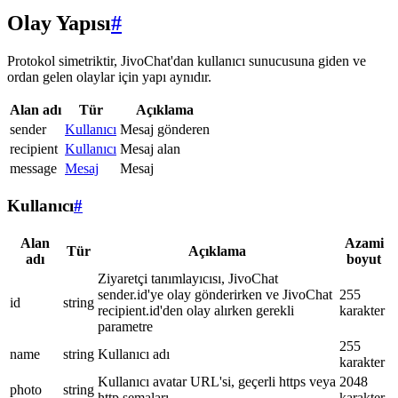
Olay Yapısı
#
Protokol simetriktir, JivoChat'dan kullanıcı sunucusuna giden ve
ordan gelen olaylar için yapı aynıdır.
Alan adı
Tür
Açıklama
sender
Kullanıcı
Mesaj gönderen
recipient
Kullanıcı
Mesaj alan
message
Mesaj
Mesaj
Kullanıcı
#
Alan
Azami
Tür
Açıklama
adı
boyut
Ziyaretçi tanımlayıcısı, JivoChat
sender.id'ye olay gönderirken ve JivoChat
255
id
string
recipient.id'den olay alırken gerekli
karakter
parametre
255
name
string
Kullanıcı adı
karakter
Kullanıcı avatar URL'si, geçerli https veya
2048
photo
string
http şemaları
karakter