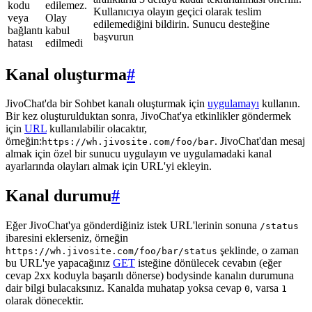
kodu
edilemez.
Kullanıcıya olayın geçici olarak teslim
veya
Olay
edilemediğini bildirin. Sunucu desteğine
bağlantı
kabul
başvurun
hatası
edilmedi
Kanal oluşturma
#
JivoChat'da bir Sohbet kanalı oluşturmak için
uygulamayı
kullanın.
Bir kez oluşturulduktan sonra, JivoChat'ya etkinlikler göndermek
için
URL
kullanılabilir olacaktır,
örneğin:
. JivoChat'dan mesaj
https://wh.jivosite.com/foo/bar
almak için özel bir sunucu uygulayın ve uygulamadaki kanal
ayarlarında olayları almak için URL'yi ekleyin.
Kanal durumu
#
Eğer JivoChat'ya gönderdiğiniz istek URL'lerinin sonuna
/status
ibaresini eklerseniz, örneğin
şeklinde, o zaman
https://wh.jivosite.com/foo/bar/status
bu URL'ye yapacağınız
GET
isteğine dönülecek cevabın (eğer
cevap 2xx koduyla başarılı dönerse) bodysinde kanalın durumuna
dair bilgi bulacaksınız. Kanalda muhatap yoksa cevap
, varsa
0
1
olarak dönecektir.