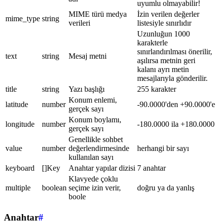
uyumlu olmayabilir!
MIME türü medya
İzin verilen değerler
mime_type
string
verileri
listesiyle sınırlıdır
Uzunluğun 1000
karakterle
sınırlandırılması önerilir,
text
string
Mesaj metni
aşılırsa metnin geri
kalanı ayrı metin
mesajlarıyla gönderilir.
title
string
Yazı başlığı
255 karakter
Konum enlemi,
latitude
number
-90.0000'den +90.0000'e
gerçek sayı
Konum boylamı,
longitude
number
-180.0000 ila +180.0000
gerçek sayı
Genellikle sohbet
value
number
değerlendirmesinde
herhangi bir sayı
kullanılan sayı
keyboard
[]Key
Anahtar yapılar dizisi
7 anahtar
Klavyede çoklu
multiple
boolean
seçime izin verir,
doğru ya da yanlış
boole
Anahtar
#