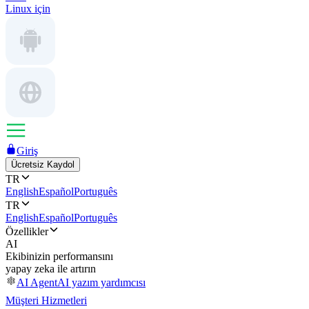
Linux için
Giriş
Ücretsiz Kaydol
TR
English
Español
Português
TR
English
Español
Português
Özellikler
AI
Ekibinizin performansını
yapay zeka ile artırın
AI Agent
AI yazım yardımcısı
Müşteri Hizmetleri