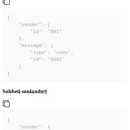
{

	"sender": {

		"id": "001"

	},

	"message": {

		"type": "seen",

		"id": "0001"

	}

}
Sohbeti sonlandır
#
{

	"sender": {
