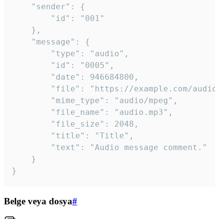
	"sender": {

		"id": "001"

	},

	"message": {

		"type": "audio",

		"id": "0005",

		"date": 946684800,

		"file": "https://example.com/audio.mp3",

		"mime_type": "audio/mpeg",

		"file_name": "audio.mp3",

		"file_size": 2048,

		"title": "Title",

		"text": "Audio message comment."

	}

}
Belge veya dosya
#