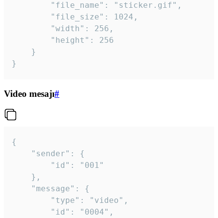
		"file_name": "sticker.gif",

		"file_size": 1024,

		"width": 256,

		"height": 256

	}

}
Video mesajı
#
{

	"sender": {

		"id": "001"

	},

	"message": {

		"type": "video",

		"id": "0004",
