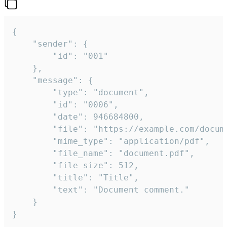
{

	"sender": {

		"id": "001"

	},

	"message": {

		"type": "document",

		"id": "0006",

		"date": 946684800,

		"file": "https://example.com/document.pdf",

		"mime_type": "application/pdf",

		"file_name": "document.pdf",

		"file_size": 512,

		"title": "Title",

		"text": "Document comment."

	}

}