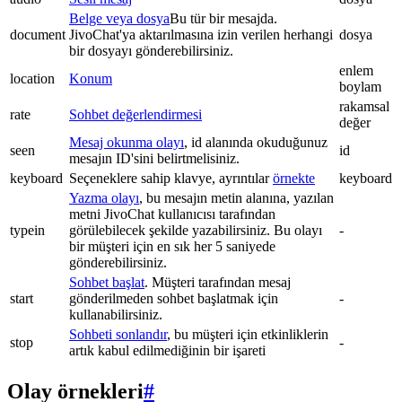
Belge veya dosya
Bu tür bir mesajda.
document
JivoChat'ya aktarılmasına izin verilen herhangi
dosya
bir dosyayı gönderebilirsiniz.
enlem
location
Konum
boylam
rakamsal
rate
Sohbet değerlendirmesi
değer
Mesaj okunma olayı
, id alanında okuduğunuz
seen
id
mesajın ID'sini belirtmelisiniz.
keyboard
Seçeneklere sahip klavye, ayrıntılar
örnekte
keyboard
Yazma olayı
, bu mesajın metin alanına, yazılan
metni JivoChat kullanıcısı tarafından
typein
görülebilecek şekilde yazabilirsiniz. Bu olayı
-
bir müşteri için en sık her 5 saniyede
gönderebilirsiniz.
Sohbet başlat
. Müşteri tarafından mesaj
start
gönderilmeden sohbet başlatmak için
-
kullanabilirsiniz.
Sohbeti sonlandır
, bu müşteri için etkinliklerin
stop
-
artık kabul edilmediğinin bir işareti
Olay örnekleri
#