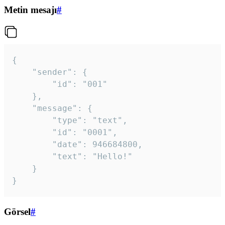
Metin mesajı
#
{

	"sender": {

		"id": "001"

	},

	"message": {

		"type": "text",

		"id": "0001",

		"date": 946684800,

		"text": "Hello!"

	}

}
Görsel
#