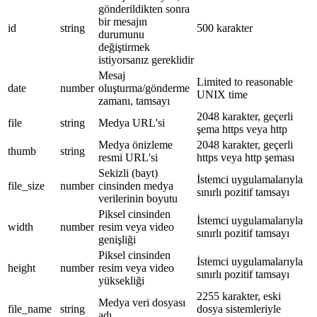
gönderildikten sonra
bir mesajın
id
string
500 karakter
durumunu
değiştirmek
istiyorsanız gereklidir
Mesaj
Limited to reasonable
date
number
oluşturma/gönderme
UNIX time
zamanı, tamsayı
2048 karakter, geçerli
file
string
Medya URL'si
şema https veya http
Medya önizleme
2048 karakter, geçerli
thumb
string
resmi URL'si
https veya http şeması
Sekizli (bayt)
İstemci uygulamalarıyla
file_size
number
cinsinden medya
sınırlı pozitif tamsayı
verilerinin boyutu
Piksel cinsinden
İstemci uygulamalarıyla
width
number
resim veya video
sınırlı pozitif tamsayı
genişliği
Piksel cinsinden
İstemci uygulamalarıyla
height
number
resim veya video
sınırlı pozitif tamsayı
yüksekliği
2255 karakter, eski
Medya veri dosyası
file_name
string
dosya sistemleriyle
adı