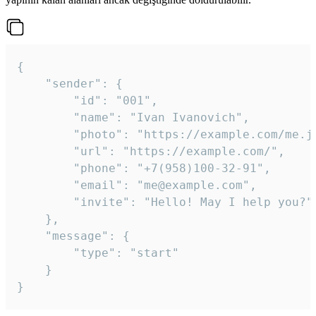
{

	"sender": {

		"id": "001",

		"name": "Ivan Ivanovich",

		"photo": "https://example.com/me.jpg",

		"url": "https://example.com/",

		"phone": "+7(958)100-32-91",

		"email": "me@example.com",

		"invite": "Hello! May I help you?"

	},

	"message": {

		"type": "start"

	}

}