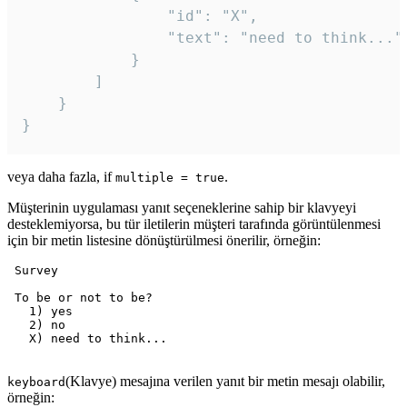
				"id": "X",

				"text": "need to think..."

			}

		]

	}

veya daha fazla, if
.
multiple = true
Müşterinin uygulaması yanıt seçeneklerine sahip bir klavyeyi
desteklemiyorsa, bu tür iletilerin müşteri tarafında görüntülenmesi
için bir metin listesine dönüştürülmesi önerilir, örneğin:
 Survey

 To be or not to be?

   1) yes

   2) no

   X) need to think...

(Klavye) mesajına verilen yanıt bir metin mesajı olabilir,
keyboard
örneğin: