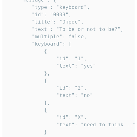
		"type": "keyboard",

		"id": "0009",

		"title": "Опрос",

		"text": "To be or not to be?",

		"multiple": false,

		"keyboard": [

			{

				"id": "1",

				"text": "yes"

			},

			{

				"id": "2",

				"text": "no"

			},

			{

				"id": "X",

				"text": "need to think..."

			}
