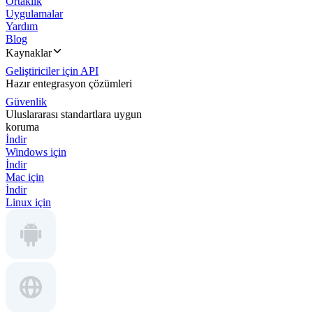
Ortaklık
Uygulamalar
Yardım
Blog
Kaynaklar
Geliştiriciler için API
Hazır entegrasyon çözümleri
Güvenlik
Uluslararası standartlara uygun
koruma
İndir
Windows için
İndir
Mac için
İndir
Linux için