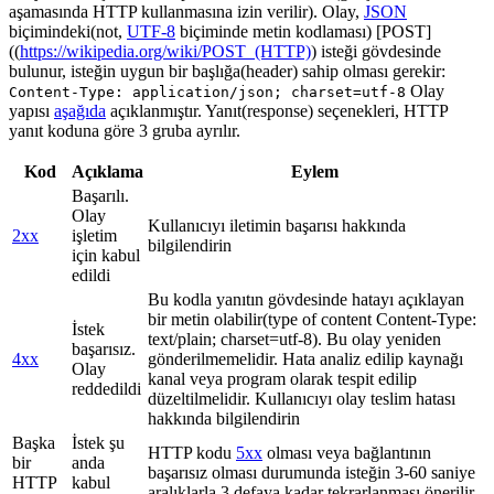
aşamasında HTTP kullanmasına izin verilir). Olay,
JSON
biçimindeki(not,
UTF-8
biçiminde metin kodlaması) [POST]
((
https://wikipedia.org/wiki/POST_(HTTP)
) isteği gövdesinde
bulunur, isteğin uygun bir başlığa(header) sahip olması gerekir:
Olay
Content-Type: application/json; charset=utf-8
yapısı
aşağıda
açıklanmıştır. Yanıt(response) seçenekleri, HTTP
yanıt koduna göre 3 gruba ayrılır.
Kod
Açıklama
Eylem
Başarılı.
Olay
Kullanıcıyı iletimin başarısı hakkında
2xx
işletim
bilgilendirin
için kabul
edildi
Bu kodla yanıtın gövdesinde hatayı açıklayan
bir metin olabilir(type of content Content-Type:
İstek
text/plain; charset=utf-8). Bu olay yeniden
başarısız.
4xx
gönderilmemelidir. Hata analiz edilip kaynağı
Olay
kanal veya program olarak tespit edilip
reddedildi
düzeltilmelidir. Kullanıcıyı olay teslim hatası
hakkında bilgilendirin
Başka
İstek şu
HTTP kodu
5xx
olması veya bağlantının
bir
anda
başarısız olması durumunda isteğin 3-60 saniye
HTTP
kabul
aralıklarla 3 defaya kadar tekrarlanması önerilir.