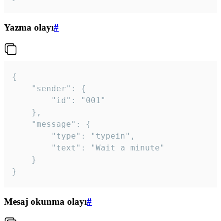
Yazma olayı
#
{

	"sender": {

		"id": "001"

	},

	"message": {

		"type": "typein",

		"text": "Wait a minute"

	}

}
Mesaj okunma olayı
#