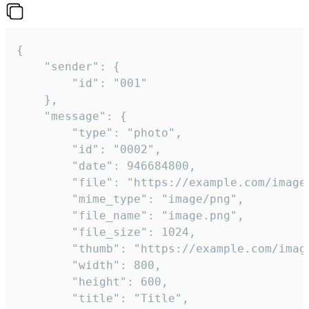
{

	"sender": {

		"id": "001"

	},

	"message": {

		"type": "photo",

		"id": "0002",

		"date": 946684800,

		"file": "https://example.com/image.png",

		"mime_type": "image/png",

		"file_name": "image.png",

		"file_size": 1024,

		"thumb": "https://example.com/image_thumb.png",

		"width": 800,

		"height": 600,

		"title": "Title",
