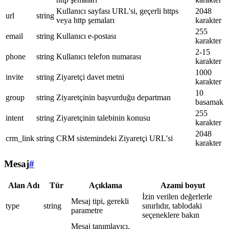
Kullanıcı sayfası URL'si, geçerli https
2048
url
string
veya http şemaları
karakter
255
email
string
Kullanıcı e-postası
karakter
2-15
phone
string
Kullanıcı telefon numarası
karakter
1000
invite
string
Ziyaretçi davet metni
karakter
10
group
string
Ziyaretçinin başvurduğu departman
basamak
255
intent
string
Ziyaretçinin talebinin konusu
karakter
2048
crm_link
string
CRM sistemindeki Ziyaretçi URL'si
karakter
Mesaj
#
Alan Adı
Tür
Açıklama
Azami boyut
İzin verilen değerlerle
Mesaj tipi, gerekli
type
string
sınırlıdır, tablodaki
parametre
seçeneklere bakın
Mesaj tanımlayıcı,