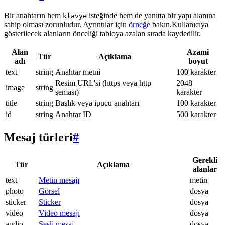
Bir anahtarın hem
isteğinde hem de yanıtta bir yapı alanına
klavye
sahip olması zorunludur. Ayrıntılar için
örneğe
bakın.Kullanıcıya
gösterilecek alanların önceliği tabloya azalan sırada kaydedilir.
Alan
Azami
Tür
Açıklama
adı
boyut
text
string
Anahtar metni
100 karakter
Resim URL'si (https veya http
2048
image
string
şeması)
karakter
title
string
Başlık veya ipucu anahtarı
100 karakter
id
string
Anahtar ID
500 karakter
Mesaj türleri
#
Gerekli
Tür
Açıklama
alanlar
text
Metin mesajı
metin
photo
Görsel
dosya
sticker
Sticker
dosya
video
Video mesajı
dosya
audio
Sesli mesaj
dosya