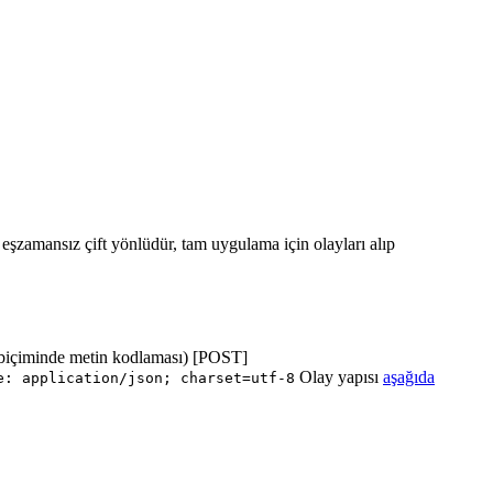
ı eşzamansız çift yönlüdür, tam uygulama için olayları alıp
biçiminde metin kodlaması) [POST]
Olay yapısı
aşağıda
e: application/json; charset=utf-8