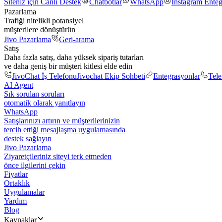
Siteniz için Canlı Destek
Chatbotlar
WhatsApp
Instagram Ente
Pazarlama
Trafiği nitelikli potansiyel
müşterilere dönüştürün
Jivo Pazarlama
Geri-arama
Satış
Daha fazla satış, daha yüksek sipariş tutarları
ve daha geniş bir müşteri kitlesi elde edin
JivoChat İş Telefonu
Jivochat Ekip Sohbeti
Entegrasyonlar
Tel
AI Agent
Sık sorulan soruları
otomatik olarak yanıtlayın
WhatsApp
Satışlarınızı artırın ve müşterilerinizin
tercih ettiği mesajlaşma uygulamasında
destek sağlayın
Jivo Pazarlama
Ziyaretçileriniz siteyi terk etmeden
önce ilgilerini çekin
Fiyatlar
Ortaklık
Uygulamalar
Yardım
Blog
Kaynaklar