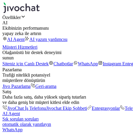
Özellikler
AI
Ekibinizin performansını
yapay zeka ile artırın
AI Agent
AI yazım yardımcısı
Müşteri Hizmetleri
Olağanüstü bir destek deneyimi
sunun
Siteniz için Canlı Destek
Chatbotlar
WhatsApp
Instagram Ente
Pazarlama
Trafiği nitelikli potansiyel
müşterilere dönüştürün
Jivo Pazarlama
Geri-arama
Satış
Daha fazla satış, daha yüksek sipariş tutarları
ve daha geniş bir müşteri kitlesi elde edin
JivoChat İş Telefonu
Jivochat Ekip Sohbeti
Entegrasyonlar
Tel
AI Agent
Sık sorulan soruları
otomatik olarak yanıtlayın
WhatsApp