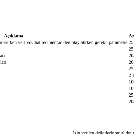
Açıklama
Az
nderirken ve JivoChat recipient.id'den olay alırken gerekli parametre
25
25
arı
20
ları
20
25
2-
10
10
25
20
İzin verilen değerlerle sınırlıdır