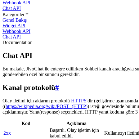
Webhook API
Chat API
Kategoriler
Genel Bakış
Widget API
Webhook API
Chat API
Documentation
Chat API
Bu makale, JivoChat ile entegre edilirken Sohbet kanalı aracılığıyla su
gönderebilen özel bir sunucu gereklidir.
Kanal protokolü
#
Olay iletimi için aktarım protokolü
HTTPS
'dir (geliştirme aşamasınd
((
https://wikipedia.org/wiki/POST_(HTTP)
) isteği gövdesinde bulunu
açıklanmıştır. Yanıt(response) seçenekleri, HTTP yanıt koduna göre 3 g
Kod
Açıklama
Başarılı. Olay işletim için
2xx
Kullanıcıyı iletim
kabul edildi