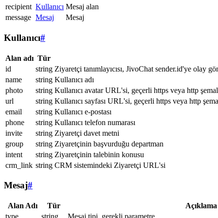
recipient
Kullanıcı
Mesaj alan
message
Mesaj
Mesaj
Kullanıcı
#
Alan adı
Tür
id
string
Ziyaretçi tanımlayıcısı, JivoChat sender.id'ye olay gö
name
string
Kullanıcı adı
photo
string
Kullanıcı avatar URL'si, geçerli https veya http şemal
url
string
Kullanıcı sayfası URL'si, geçerli https veya http şema
email
string
Kullanıcı e-postası
phone
string
Kullanıcı telefon numarası
invite
string
Ziyaretçi davet metni
group
string
Ziyaretçinin başvurduğu departman
intent
string
Ziyaretçinin talebinin konusu
crm_link
string
CRM sistemindeki Ziyaretçi URL'si
Mesaj
#
Alan Adı
Tür
Açıklama
type
string
Mesaj tipi, gerekli parametre