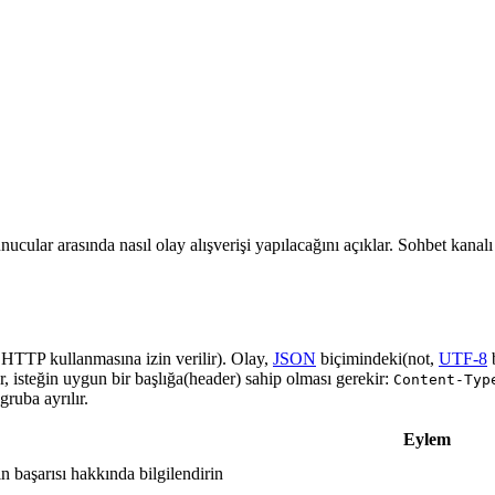
nucular arasında nasıl olay alışverişi yapılacağını açıklar. Sohbet kanal
a HTTP kullanmasına izin verilir). Olay,
JSON
biçimindeki(not,
UTF-8
r, isteğin uygun bir başlığa(header) sahip olması gerekir:
Content-Typ
ruba ayrılır.
Eylem
in başarısı hakkında bilgilendirin