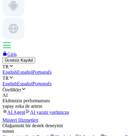
Giriş
Ücretsiz Kaydol
TR
English
Español
Português
TR
English
Español
Português
Özellikler
AI
Ekibinizin performansını
yapay zeka ile artırın
AI Agent
AI yazım yardımcısı
Müşteri Hizmetleri
Olağanüstü bir destek deneyimi
sunun