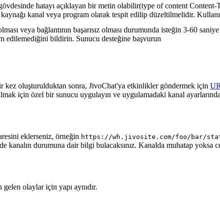
gövdesinde hatayı açıklayan bir metin olabilir(type of content Content-T
 kaynağı kanal veya program olarak tespit edilip düzeltilmelidir. Kullanı
lması veya bağlantının başarısız olması durumunda isteğin 3-60 saniye a
lim edilemediğini bildirin. Sunucu desteğine başvurun
ir kez oluşturulduktan sonra, JivoChat'ya etkinlikler göndermek için
U
almak için özel bir sunucu uygulayın ve uygulamadaki kanal ayarlarında
aresini eklerseniz, örneğin
https://wh.jivosite.com/foo/bar/sta
nde kanalın durumuna dair bilgi bulacaksınız. Kanalda muhatap yoksa 
gelen olaylar için yapı aynıdır.