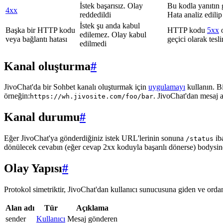
İstek başarısız. Olay
Bu kodla yanıtın 
4xx
reddedildi
Hata analiz edilip
İstek şu anda kabul
Başka bir HTTP kodu
HTTP kodu
5xx
o
edilemez. Olay kabul
veya bağlantı hatası
geçici olarak tes
edilmedi
Kanal oluşturma
#
JivoChat'da bir Sohbet kanalı oluşturmak için
uygulamayı
kullanın. B
örneğin:
. JivoChat'dan mesaj 
https://wh.jivosite.com/foo/bar
Kanal durumu
#
Eğer JivoChat'ya gönderdiğiniz istek URL'lerinin sonuna
ib
/status
dönülecek cevabın (eğer cevap 2xx koduyla başarılı dönerse) bodysi
Olay Yapısı
#
Protokol simetriktir, JivoChat'dan kullanıcı sunucusuna giden ve ordan 
Alan adı
Tür
Açıklama
sender
Kullanıcı
Mesaj gönderen