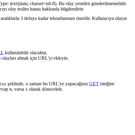
ype: text/plain; charset=utf-8). Bu olay yeniden gönderilmemelidir.
cıyı olay teslim hatası hakkında bilgilendirin
ralıklarla 3 defaya kadar tekrarlanması önerilir. Kullanıcıya olayın
RL
kullanılabilir olacaktır,
 olayları almak için URL'yi ekleyin.
şeklinde, o zaman bu URL'ye yapacağınız
GET
isteğine
tus
cevap
, varsa
olarak dönecektir.
0
1