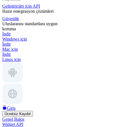
Geliştiriciler için API
Hazır entegrasyon çözümleri
Güvenlik
Uluslararası standartlara uygun
koruma
İndir
Windows için
İndir
Mac için
İndir
Linux için
Giriş
Ücretsiz Kaydol
Genel Bakış
Widget API