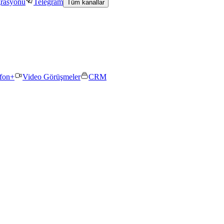
grasyonu
Telegram
Tüm kanallar
efon+
Video Görüşmeler
CRM