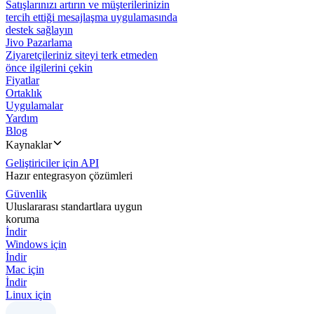
Satışlarınızı artırın ve müşterilerinizin
tercih ettiği mesajlaşma uygulamasında
destek sağlayın
Jivo Pazarlama
Ziyaretçileriniz siteyi terk etmeden
önce ilgilerini çekin
Fiyatlar
Ortaklık
Uygulamalar
Yardım
Blog
Kaynaklar
Geliştiriciler için API
Hazır entegrasyon çözümleri
Güvenlik
Uluslararası standartlara uygun
koruma
İndir
Windows için
İndir
Mac için
İndir
Linux için