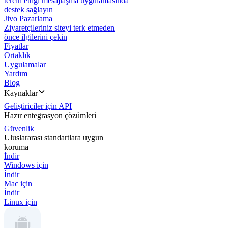
tercih ettiği mesajlaşma uygulamasında
destek sağlayın
Jivo Pazarlama
Ziyaretçileriniz siteyi terk etmeden
önce ilgilerini çekin
Fiyatlar
Ortaklık
Uygulamalar
Yardım
Blog
Kaynaklar
Geliştiriciler için API
Hazır entegrasyon çözümleri
Güvenlik
Uluslararası standartlara uygun
koruma
İndir
Windows için
İndir
Mac için
İndir
Linux için