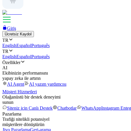
Giriş
Ücretsiz Kaydol
TR
English
Español
Português
TR
English
Español
Português
Özellikler
AI
Ekibinizin performansını
yapay zeka ile artırın
AI Agent
AI yazım yardımcısı
Müşteri Hizmetleri
Olağanüstü bir destek deneyimi
sunun
Siteniz için Canlı Destek
Chatbotlar
WhatsApp
Instagram Ente
Pazarlama
Trafiği nitelikli potansiyel
müşterilere dönüştürün
Jivo Pazarlama
Geri-arama