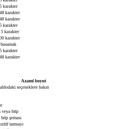
5 karakter
48 karakter
48 karakter
5 karakter
15 karakter
00 karakter
 basamak
5 karakter
48 karakter
Azami boyut
, tablodaki seçeneklere bakın
me
s veya http
 http şeması
ozitif tamsayı