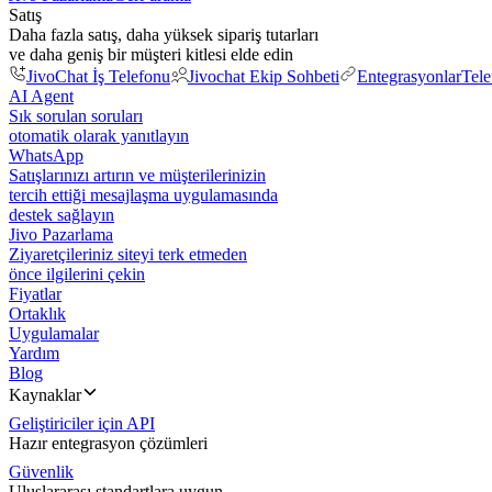
Satış
Daha fazla satış, daha yüksek sipariş tutarları
ve daha geniş bir müşteri kitlesi elde edin
JivoChat İş Telefonu
Jivochat Ekip Sohbeti
Entegrasyonlar
Tel
AI Agent
Sık sorulan soruları
otomatik olarak yanıtlayın
WhatsApp
Satışlarınızı artırın ve müşterilerinizin
tercih ettiği mesajlaşma uygulamasında
destek sağlayın
Jivo Pazarlama
Ziyaretçileriniz siteyi terk etmeden
önce ilgilerini çekin
Fiyatlar
Ortaklık
Uygulamalar
Yardım
Blog
Kaynaklar
Geliştiriciler için API
Hazır entegrasyon çözümleri
Güvenlik
Uluslararası standartlara uygun