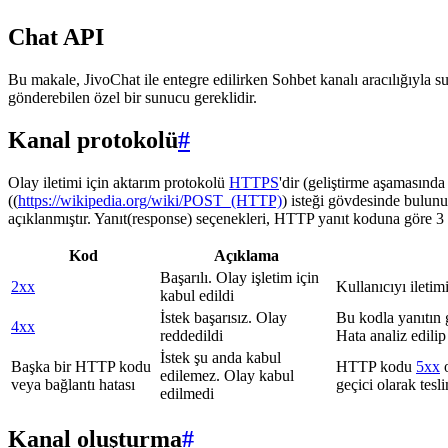
Chat API
Bu makale, JivoChat ile entegre edilirken Sohbet kanalı aracılığıyla su
gönderebilen özel bir sunucu gereklidir.
Kanal protokolü
#
Olay iletimi için aktarım protokolü
HTTPS
'dir (geliştirme aşamasınd
((
https://wikipedia.org/wiki/POST_(HTTP)
) isteği gövdesinde bulunu
açıklanmıştır. Yanıt(response) seçenekleri, HTTP yanıt koduna göre 3 g
Kod
Açıklama
Başarılı. Olay işletim için
2xx
Kullanıcıyı iletim
kabul edildi
İstek başarısız. Olay
Bu kodla yanıtın 
4xx
reddedildi
Hata analiz edilip
İstek şu anda kabul
Başka bir HTTP kodu
HTTP kodu
5xx
o
edilemez. Olay kabul
veya bağlantı hatası
geçici olarak tes
edilmedi
Kanal oluşturma
#