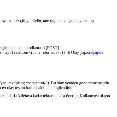
ı eşzamansız çift yönlüdür, tam uygulama için olayları alıp
biçiminde metin kodlaması) [POST]
Olay yapısı
aşağıda
e: application/json; charset=utf-8
ype: text/plain; charset=utf-8). Bu olay yeniden gönderilmemelidir.
cıyı olay teslim hatası hakkında bilgilendirin
ralıklarla 3 defaya kadar tekrarlanması önerilir. Kullanıcıya olayın