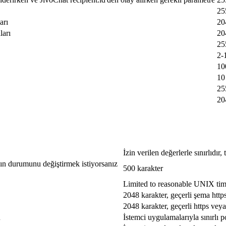
25
arı
20
ları
20
25
2-
10
10
25
20
İzin verilen değerlerle sınırlıdır
jın durumunu değiştirmek istiyorsanız
500 karakter
Limited to reasonable UNIX ti
2048 karakter, geçerli şema http
2048 karakter, geçerli https veya
u
İstemci uygulamalarıyla sınırlı p