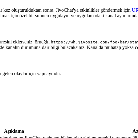
ir kez oluşturulduktan sonra, JivoChat'ya etkinlikler göndermek için
U
almak için özel bir sunucu uygulayın ve uygulamadaki kanal ayarlarında
aresini eklerseniz, örneğin
https://wh.jivosite.com/foo/bar/sta
nde kanalın durumuna dair bilgi bulacaksınız. Kanalda muhatap yoksa 
gelen olaylar için yapı aynıdır.
Açıklama
Az
nderirken ve JivoChat recipient.id'den olay alırken gerekli parametre
25