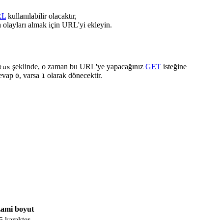
RL
kullanılabilir olacaktır,
 olayları almak için URL'yi ekleyin.
şeklinde, o zaman bu URL'ye yapacağınız
GET
isteğine
tus
cevap
, varsa
olarak dönecektir.
0
1
ami boyut
5 karakter