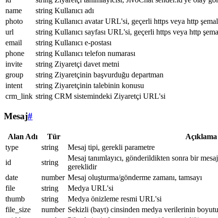
name
string
Kullanıcı adı
photo
string
Kullanıcı avatar URL'si, geçerli https veya http şemal
url
string
Kullanıcı sayfası URL'si, geçerli https veya http şema
email
string
Kullanıcı e-postası
phone
string
Kullanıcı telefon numarası
invite
string
Ziyaretçi davet metni
group
string
Ziyaretçinin başvurduğu departman
intent
string
Ziyaretçinin talebinin konusu
crm_link
string
CRM sistemindeki Ziyaretçi URL'si
Mesaj
#
Alan Adı
Tür
Açıklama
type
string
Mesaj tipi, gerekli parametre
Mesaj tanımlayıcı, gönderildikten sonra bir mesa
id
string
gereklidir
date
number
Mesaj oluşturma/gönderme zamanı, tamsayı
file
string
Medya URL'si
thumb
string
Medya önizleme resmi URL'si
file_size
number
Sekizli (bayt) cinsinden medya verilerinin boyut