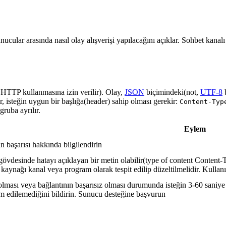
nucular arasında nasıl olay alışverişi yapılacağını açıklar. Sohbet kanal
a HTTP kullanmasına izin verilir). Olay,
JSON
biçimindeki(not,
UTF-8
r, isteğin uygun bir başlığa(header) sahip olması gerekir:
Content-Typ
ruba ayrılır.
Eylem
in başarısı hakkında bilgilendirin
gövdesinde hatayı açıklayan bir metin olabilir(type of content Content-T
 kaynağı kanal veya program olarak tespit edilip düzeltilmelidir. Kullanı
lması veya bağlantının başarısız olması durumunda isteğin 3-60 saniye a
lim edilemediğini bildirin. Sunucu desteğine başvurun