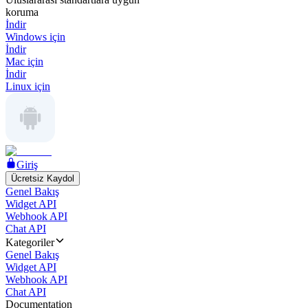
koruma
İndir
Windows için
İndir
Mac için
İndir
Linux için
Giriş
Ücretsiz Kaydol
Genel Bakış
Widget API
Webhook API
Chat API
Kategoriler
Genel Bakış
Widget API
Webhook API
Chat API
Documentation