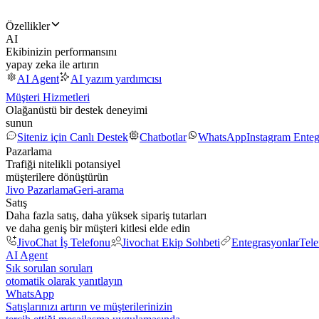
Özellikler
AI
Ekibinizin performansını
yapay zeka ile artırın
AI Agent
AI yazım yardımcısı
Müşteri Hizmetleri
Olağanüstü bir destek deneyimi
sunun
Siteniz için Canlı Destek
Chatbotlar
WhatsApp
Instagram Ente
Pazarlama
Trafiği nitelikli potansiyel
müşterilere dönüştürün
Jivo Pazarlama
Geri-arama
Satış
Daha fazla satış, daha yüksek sipariş tutarları
ve daha geniş bir müşteri kitlesi elde edin
JivoChat İş Telefonu
Jivochat Ekip Sohbeti
Entegrasyonlar
Tel
AI Agent
Sık sorulan soruları
otomatik olarak yanıtlayın
WhatsApp
Satışlarınızı artırın ve müşterilerinizin