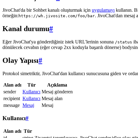
JivoChat'da bir Sohbet kanalı oluşturmak için
uygulamayı
kullanın. B
örneğin:
. JivoChat'dan mesaj 
https://wh.jivosite.com/foo/bar
Kanal durumu
#
Eğer JivoChat'ya gönderdiğiniz istek URL'lerinin sonuna
ib
/status
dönülecek cevabın (eğer cevap 2xx koduyla başarılı dönerse) bodysi
Olay Yapısı
#
Protokol simetriktir, JivoChat'dan kullanıcı sunucusuna giden ve ordan 
Alan adı
Tür
Açıklama
sender
Kullanıcı
Mesaj gönderen
recipient
Kullanıcı
Mesaj alan
message
Mesaj
Mesaj
Kullanıcı
#
Alan adı
Tür
id
string
Ziyaretçi tanımlayıcısı, JivoChat sender.id'ye olay gö