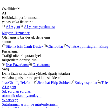
Özellikler
AI
Ekibinizin performansını
yapay zeka ile artırın
AI Agent
AI yazım yardımcısı
Müşteri Hizmetleri
Olağanüstü bir destek deneyimi
sunun
Siteniz için Canlı Destek
Chatbotlar
WhatsApp
Instagram Ente
Pazarlama
Trafiği nitelikli potansiyel
müşterilere dönüştürün
Jivo Pazarlama
Geri-arama
Satış
Daha fazla satış, daha yüksek sipariş tutarları
ve daha geniş bir müşteri kitlesi elde edin
JivoChat İş Telefonu
Jivochat Ekip Sohbeti
Entegrasyonlar
Tel
AI Agent
Sık sorulan soruları
otomatik olarak yanıtlayın
WhatsApp
Satışlarınızı artırın ve müşterilerinizin