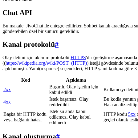
Chat API
Bu makale, JivoChat ile entegre edilirken Sohbet kanalı aracılığıyla su
gönderebilen özel bir sunucu gereklidir.
Kanal protokolü
#
Olay iletimi için aktarım protokolü
HTTPS
'dir (geliştirme aşamasınd
((
https://wikipedia.org/wiki/POST_(HTTP)
) isteği gövdesinde bulunu
açıklanmıştır. Yanıt(response) seçenekleri, HTTP yanıt koduna göre 3 g
Kod
Açıklama
Başarılı. Olay işletim için
2xx
Kullanıcıyı iletim
kabul edildi
İstek başarısız. Olay
Bu kodla yanıtın 
4xx
reddedildi
Hata analiz edilip
İstek şu anda kabul
Başka bir HTTP kodu
HTTP kodu
5xx
o
edilemez. Olay kabul
veya bağlantı hatası
geçici olarak tes
edilmedi
Kanal oluşturma
#