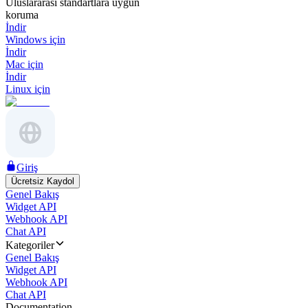
Uluslararası standartlara uygun
koruma
İndir
Windows için
İndir
Mac için
İndir
Linux için
Giriş
Ücretsiz Kaydol
Genel Bakış
Widget API
Webhook API
Chat API
Kategoriler
Genel Bakış
Widget API
Webhook API
Chat API
Documentation