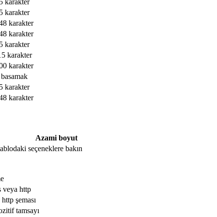
5 karakter
5 karakter
48 karakter
48 karakter
5 karakter
15 karakter
00 karakter
 basamak
5 karakter
48 karakter
Azami boyut
, tablodaki seçeneklere bakın
me
s veya http
 http şeması
ozitif tamsayı