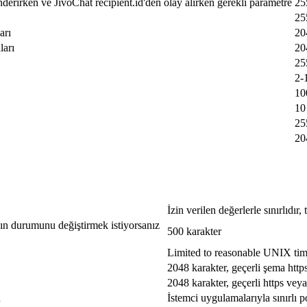
nderirken ve JivoChat recipient.id'den olay alırken gerekli parametre
25
25
arı
20
ları
20
25
2-
10
10
25
20
İzin verilen değerlerle sınırlıdır
jın durumunu değiştirmek istiyorsanız
500 karakter
Limited to reasonable UNIX ti
2048 karakter, geçerli şema http
2048 karakter, geçerli https veya
u
İstemci uygulamalarıyla sınırlı p