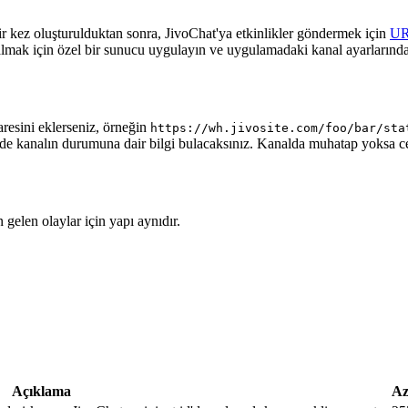
ir kez oluşturulduktan sonra, JivoChat'ya etkinlikler göndermek için
U
almak için özel bir sunucu uygulayın ve uygulamadaki kanal ayarlarında
aresini eklerseniz, örneğin
https://wh.jivosite.com/foo/bar/sta
nde kanalın durumuna dair bilgi bulacaksınız. Kanalda muhatap yoksa 
gelen olaylar için yapı aynıdır.
Açıklama
Az