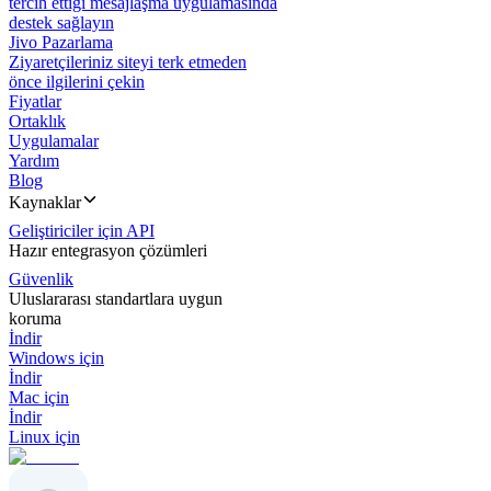
tercih ettiği mesajlaşma uygulamasında
destek sağlayın
Jivo Pazarlama
Ziyaretçileriniz siteyi terk etmeden
önce ilgilerini çekin
Fiyatlar
Ortaklık
Uygulamalar
Yardım
Blog
Kaynaklar
Geliştiriciler için API
Hazır entegrasyon çözümleri
Güvenlik
Uluslararası standartlara uygun
koruma
İndir
Windows için
İndir
Mac için
İndir
Linux için