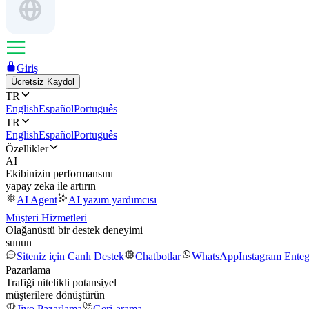
Giriş
Ücretsiz Kaydol
TR
English
Español
Português
TR
English
Español
Português
Özellikler
AI
Ekibinizin performansını
yapay zeka ile artırın
AI Agent
AI yazım yardımcısı
Müşteri Hizmetleri
Olağanüstü bir destek deneyimi
sunun
Siteniz için Canlı Destek
Chatbotlar
WhatsApp
Instagram Ente
Pazarlama
Trafiği nitelikli potansiyel
müşterilere dönüştürün
Jivo Pazarlama
Geri-arama