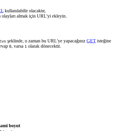
RL
kullanılabilir olacaktır,
 olayları almak için URL'yi ekleyin.
şeklinde, o zaman bu URL'ye yapacağınız
GET
isteğine
tus
cevap
, varsa
olarak dönecektir.
0
1
ami boyut