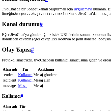
JivoChat'da bir Sohbet kanalı oluşturmak için
uygulamayı
kullanın. B
örneğin:
. JivoChat'dan mesaj 
https://wh.jivosite.com/foo/bar
Kanal durumu
#
Eğer JivoChat'ya gönderdiğiniz istek URL'lerinin sonuna
ib
/status
dönülecek cevabın (eğer cevap 2xx koduyla başarılı dönerse) bodysi
Olay Yapısı
#
Protokol simetriktir, JivoChat'dan kullanıcı sunucusuna giden ve ordan 
Alan adı
Tür
Açıklama
sender
Kullanıcı
Mesaj gönderen
recipient
Kullanıcı
Mesaj alan
message
Mesaj
Mesaj
Kullanıcı
#
Alan adı
Tür