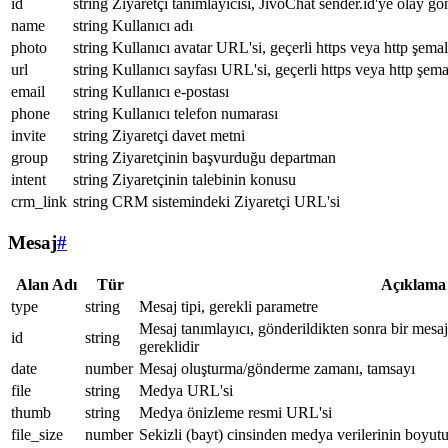
id
string
Ziyaretçi tanımlayıcısı, JivoChat sender.id'ye olay gö
name
string
Kullanıcı adı
photo
string
Kullanıcı avatar URL'si, geçerli https veya http şemal
url
string
Kullanıcı sayfası URL'si, geçerli https veya http şema
email
string
Kullanıcı e-postası
phone
string
Kullanıcı telefon numarası
invite
string
Ziyaretçi davet metni
group
string
Ziyaretçinin başvurduğu departman
intent
string
Ziyaretçinin talebinin konusu
crm_link
string
CRM sistemindeki Ziyaretçi URL'si
Mesaj
#
Alan Adı
Tür
Açıklama
type
string
Mesaj tipi, gerekli parametre
Mesaj tanımlayıcı, gönderildikten sonra bir mesa
id
string
gereklidir
date
number
Mesaj oluşturma/gönderme zamanı, tamsayı
file
string
Medya URL'si
thumb
string
Medya önizleme resmi URL'si
file_size
number
Sekizli (bayt) cinsinden medya verilerinin boyut