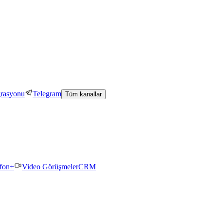
grasyonu
Telegram
Tüm kanallar
efon+
Video Görüşmeler
CRM