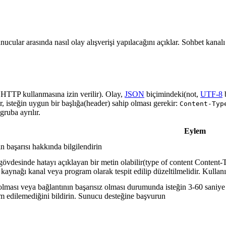
nucular arasında nasıl olay alışverişi yapılacağını açıklar. Sohbet kanal
a HTTP kullanmasına izin verilir). Olay,
JSON
biçimindeki(not,
UTF-8
r, isteğin uygun bir başlığa(header) sahip olması gerekir:
Content-Typ
ruba ayrılır.
Eylem
in başarısı hakkında bilgilendirin
gövdesinde hatayı açıklayan bir metin olabilir(type of content Content-T
 kaynağı kanal veya program olarak tespit edilip düzeltilmelidir. Kullanı
lması veya bağlantının başarısız olması durumunda isteğin 3-60 saniye a
lim edilemediğini bildirin. Sunucu desteğine başvurun