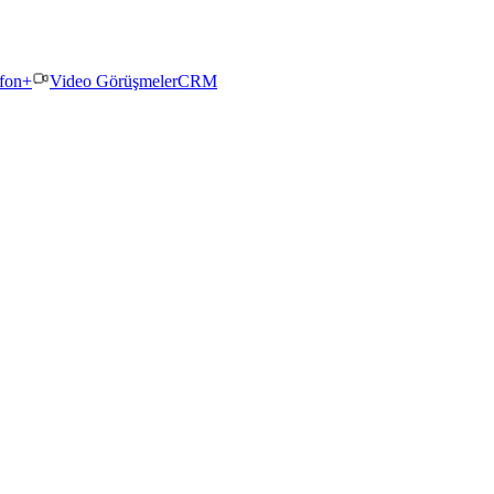
efon+
Video Görüşmeler
CRM