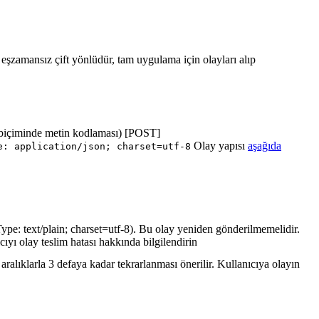
ı eşzamansız çift yönlüdür, tam uygulama için olayları alıp
biçiminde metin kodlaması) [POST]
Olay yapısı
aşağıda
e: application/json; charset=utf-8
ype: text/plain; charset=utf-8). Bu olay yeniden gönderilmemelidir.
cıyı olay teslim hatası hakkında bilgilendirin
ralıklarla 3 defaya kadar tekrarlanması önerilir. Kullanıcıya olayın