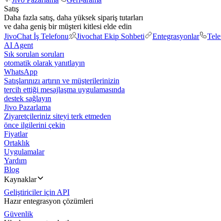
Satış
Daha fazla satış, daha yüksek sipariş tutarları
ve daha geniş bir müşteri kitlesi elde edin
JivoChat İş Telefonu
Jivochat Ekip Sohbeti
Entegrasyonlar
Tel
AI Agent
Sık sorulan soruları
otomatik olarak yanıtlayın
WhatsApp
Satışlarınızı artırın ve müşterilerinizin
tercih ettiği mesajlaşma uygulamasında
destek sağlayın
Jivo Pazarlama
Ziyaretçileriniz siteyi terk etmeden
önce ilgilerini çekin
Fiyatlar
Ortaklık
Uygulamalar
Yardım
Blog
Kaynaklar
Geliştiriciler için API
Hazır entegrasyon çözümleri
Güvenlik