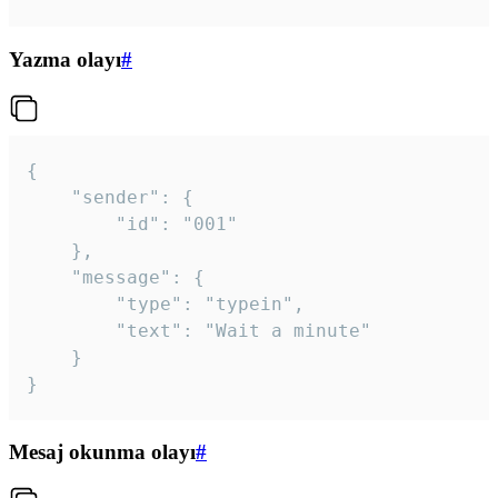
Yazma olayı
#
{

	"sender": {

		"id": "001"

	},

	"message": {

		"type": "typein",

		"text": "Wait a minute"

	}

}
Mesaj okunma olayı
#