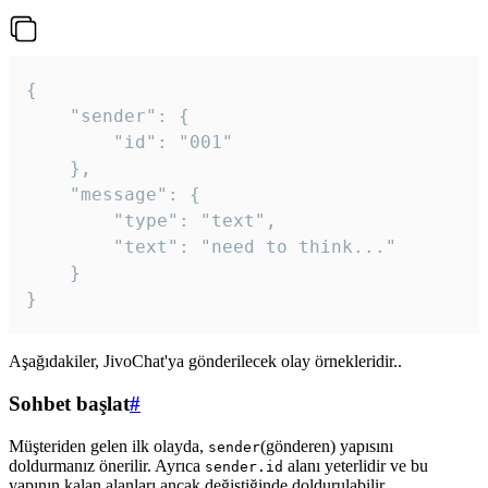
{

	"sender": {

		"id": "001"

	},

	"message": {

		"type": "text",

		"text": "need to think..."

	}

Aşağıdakiler, JivoChat'ya gönderilecek olay örnekleridir..
Sohbet başlat
#
Müşteriden gelen ilk olayda,
(gönderen) yapısını
sender
doldurmanız önerilir. Ayrıca
alanı yeterlidir ve bu
sender.id
yapının kalan alanları ancak değiştiğinde doldurulabilir.