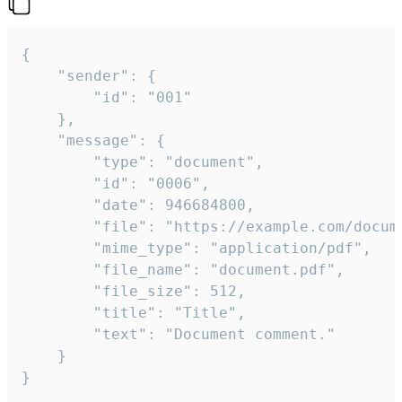
{

	"sender": {

		"id": "001"

	},

	"message": {

		"type": "document",

		"id": "0006",

		"date": 946684800,

		"file": "https://example.com/document.pdf",

		"mime_type": "application/pdf",

		"file_name": "document.pdf",

		"file_size": 512,

		"title": "Title",

		"text": "Document comment."

	}

}