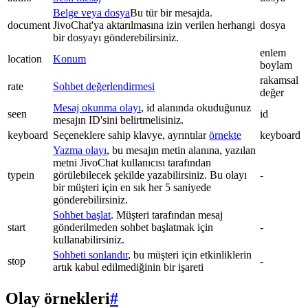
Belge veya dosya
Bu tür bir mesajda.
document
JivoChat'ya aktarılmasına izin verilen herhangi
dosya
bir dosyayı gönderebilirsiniz.
enlem
location
Konum
boylam
rakamsal
rate
Sohbet değerlendirmesi
değer
Mesaj okunma olayı
, id alanında okuduğunuz
seen
id
mesajın ID'sini belirtmelisiniz.
keyboard
Seçeneklere sahip klavye, ayrıntılar
örnekte
keyboard
Yazma olayı
, bu mesajın metin alanına, yazılan
metni JivoChat kullanıcısı tarafından
typein
görülebilecek şekilde yazabilirsiniz. Bu olayı
-
bir müşteri için en sık her 5 saniyede
gönderebilirsiniz.
Sohbet başlat
. Müşteri tarafından mesaj
start
gönderilmeden sohbet başlatmak için
-
kullanabilirsiniz.
Sohbeti sonlandır
, bu müşteri için etkinliklerin
stop
-
artık kabul edilmediğinin bir işareti
Olay örnekleri
#