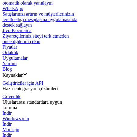
otomatik olarak yanıtlayın
WhatsApp
Satışlarınızı artırın ve müşterilerinizin
tercih ettiği mesajlaşma uygulamasında
destek sağlayın
Jivo Pazarlama
Ziyaretçileriniz siteyi terk etmeden
önce ilgilerini çekin
Fiyatlar
Ortaklık
Uygulamalar
Yardım
Blog
Kaynaklar
Geliştiriciler için API
Hazır entegrasyon çözümleri
Güvenlik
Uluslararası standartlara uygun
koruma
İndir
Windows için
İndir
Mac için
İndir