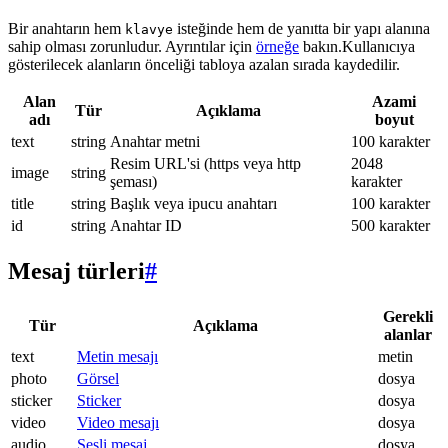
Bir anahtarın hem
isteğinde hem de yanıtta bir yapı alanına
klavye
sahip olması zorunludur. Ayrıntılar için
örneğe
bakın.Kullanıcıya
gösterilecek alanların önceliği tabloya azalan sırada kaydedilir.
Alan
Azami
Tür
Açıklama
adı
boyut
text
string
Anahtar metni
100 karakter
Resim URL'si (https veya http
2048
image
string
şeması)
karakter
title
string
Başlık veya ipucu anahtarı
100 karakter
id
string
Anahtar ID
500 karakter
Mesaj türleri
#
Gerekli
Tür
Açıklama
alanlar
text
Metin mesajı
metin
photo
Görsel
dosya
sticker
Sticker
dosya
video
Video mesajı
dosya
audio
Sesli mesaj
dosya