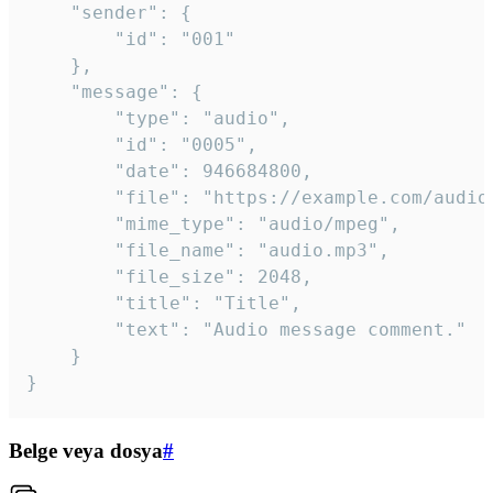
	"sender": {

		"id": "001"

	},

	"message": {

		"type": "audio",

		"id": "0005",

		"date": 946684800,

		"file": "https://example.com/audio.mp3",

		"mime_type": "audio/mpeg",

		"file_name": "audio.mp3",

		"file_size": 2048,

		"title": "Title",

		"text": "Audio message comment."

	}

}
Belge veya dosya
#