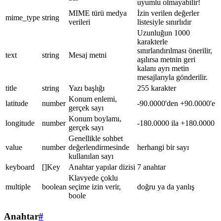
uyumlu olmayabilir!
MIME türü medya
İzin verilen değerler
mime_type
string
verileri
listesiyle sınırlıdır
Uzunluğun 1000
karakterle
sınırlandırılması önerilir,
text
string
Mesaj metni
aşılırsa metnin geri
kalanı ayrı metin
mesajlarıyla gönderilir.
title
string
Yazı başlığı
255 karakter
Konum enlemi,
latitude
number
-90.0000'den +90.0000'e
gerçek sayı
Konum boylamı,
longitude
number
-180.0000 ila +180.0000
gerçek sayı
Genellikle sohbet
value
number
değerlendirmesinde
herhangi bir sayı
kullanılan sayı
keyboard
[]Key
Anahtar yapılar dizisi
7 anahtar
Klavyede çoklu
multiple
boolean
seçime izin verir,
doğru ya da yanlış
boole
Anahtar
#