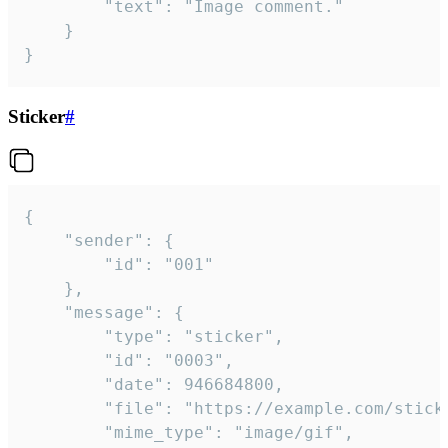
		"text": "Image comment."

	}

}
Sticker
#
{

	"sender": {

		"id": "001"

	},

	"message": {

		"type": "sticker",

		"id": "0003",

		"date": 946684800,

		"file": "https://example.com/sticker.gif",

		"mime_type": "image/gif",
