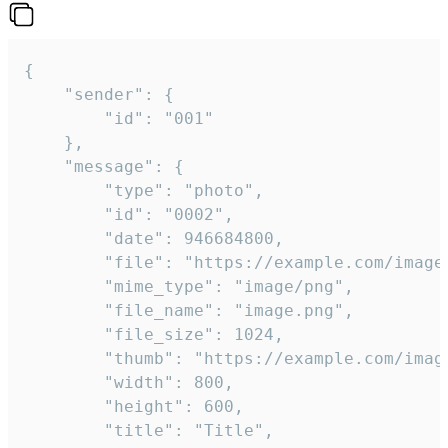
{

	"sender": {

		"id": "001"

	},

	"message": {

		"type": "photo",

		"id": "0002",

		"date": 946684800,

		"file": "https://example.com/image.png",

		"mime_type": "image/png",

		"file_name": "image.png",

		"file_size": 1024,

		"thumb": "https://example.com/image_thumb.png",

		"width": 800,

		"height": 600,

		"title": "Title",
