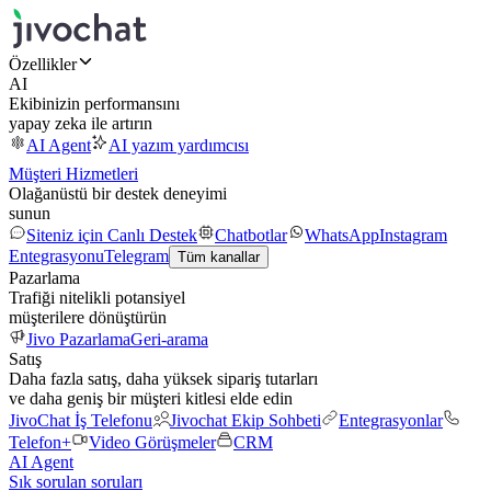
Özellikler
AI
Ekibinizin performansını
yapay zeka ile artırın
AI Agent
AI yazım yardımcısı
Müşteri Hizmetleri
Olağanüstü bir destek deneyimi
sunun
Siteniz için Canlı Destek
Chatbotlar
WhatsApp
Instagram
Entegrasyonu
Telegram
Tüm kanallar
Pazarlama
Trafiği nitelikli potansiyel
müşterilere dönüştürün
Jivo Pazarlama
Geri-arama
Satış
Daha fazla satış, daha yüksek sipariş tutarları
ve daha geniş bir müşteri kitlesi elde edin
JivoChat İş Telefonu
Jivochat Ekip Sohbeti
Entegrasyonlar
Telefon+
Video Görüşmeler
CRM
AI Agent
Sık sorulan soruları