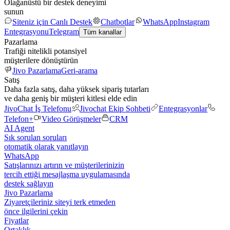
Olağanüstü bir destek deneyimi
sunun
Siteniz için Canlı Destek
Chatbotlar
WhatsApp
Instagram
Entegrasyonu
Telegram
Tüm kanallar
Pazarlama
Trafiği nitelikli potansiyel
müşterilere dönüştürün
Jivo Pazarlama
Geri-arama
Satış
Daha fazla satış, daha yüksek sipariş tutarları
ve daha geniş bir müşteri kitlesi elde edin
JivoChat İş Telefonu
Jivochat Ekip Sohbeti
Entegrasyonlar
Telefon+
Video Görüşmeler
CRM
AI Agent
Sık sorulan soruları
otomatik olarak yanıtlayın
WhatsApp
Satışlarınızı artırın ve müşterilerinizin
tercih ettiği mesajlaşma uygulamasında
destek sağlayın
Jivo Pazarlama
Ziyaretçileriniz siteyi terk etmeden
önce ilgilerini çekin
Fiyatlar
Ortaklık