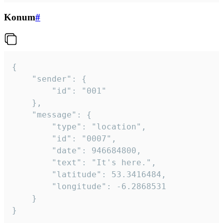
Konum
#
{

	"sender": {

		"id": "001"

	},

	"message": {

		"type": "location",

		"id": "0007",

		"date": 946684800,

		"text": "It's here.",

		"latitude": 53.3416484,

		"longitude": -6.2868531

	}

}