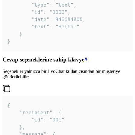
		"type": "text",

		"id": "0000",

		"date": 946684800,

		"text": "Hello!"

	}

}
Cevap seçeneklerine sahip klavye
#
Seçenekler yalnızca bir JivoChat kullanıcısından bir müşteriye
gönderilebilir:
{

	"recipient": {

		"id": "001"

	},

	"message": {
