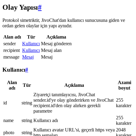
Olay Yapısı
#
Protokol simetriktir, JivoChat'dan kullanıcı sunucusuna giden ve
ordan gelen olaylar için yapı aynıdır.
Alan adı
Tür
Açıklama
sender
Kullanıcı
Mesaj gönderen
recipient
Kullanıcı
Mesaj alan
message
Mesaj
Mesaj
Kullanıcı
#
Alan
Azami
Tür
Açıklama
adı
boyut
Ziyaretçi tanımlayıcısı, JivoChat
sender.id'ye olay gönderirken ve JivoChat
255
id
string
recipient.id'den olay alırken gerekli
karakter
parametre
255
name
string
Kullanıcı adı
karakter
Kullanıcı avatar URL'si, geçerli https veya
2048
photo
string
http şemaları
karakter