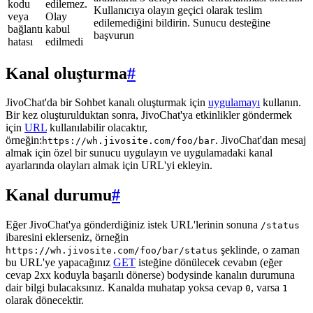
kodu
edilemez.
Kullanıcıya olayın geçici olarak teslim
veya
Olay
edilemediğini bildirin. Sunucu desteğine
bağlantı
kabul
başvurun
hatası
edilmedi
Kanal oluşturma
#
JivoChat'da bir Sohbet kanalı oluşturmak için
uygulamayı
kullanın.
Bir kez oluşturulduktan sonra, JivoChat'ya etkinlikler göndermek
için
URL
kullanılabilir olacaktır,
örneğin:
. JivoChat'dan mesaj
https://wh.jivosite.com/foo/bar
almak için özel bir sunucu uygulayın ve uygulamadaki kanal
ayarlarında olayları almak için URL'yi ekleyin.
Kanal durumu
#
Eğer JivoChat'ya gönderdiğiniz istek URL'lerinin sonuna
/status
ibaresini eklerseniz, örneğin
şeklinde, o zaman
https://wh.jivosite.com/foo/bar/status
bu URL'ye yapacağınız
GET
isteğine dönülecek cevabın (eğer
cevap 2xx koduyla başarılı dönerse) bodysinde kanalın durumuna
dair bilgi bulacaksınız. Kanalda muhatap yoksa cevap
, varsa
0
1
olarak dönecektir.