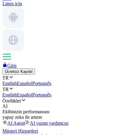
Linux için
Giriş
Ücretsiz Kaydol
TR
English
Español
Português
TR
English
Español
Português
Özellikler
AI
Ekibinizin performansını
yapay zeka ile artırın
AI Agent
AI yazım yardımcısı
Müşteri Hizmetleri