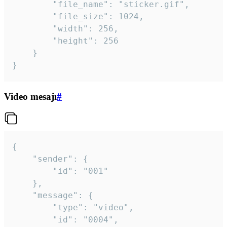
		"file_name": "sticker.gif",

		"file_size": 1024,

		"width": 256,

		"height": 256

	}

}
Video mesajı
#
{

	"sender": {

		"id": "001"

	},

	"message": {

		"type": "video",

		"id": "0004",
