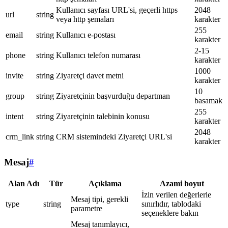
Kullanıcı sayfası URL'si, geçerli https
2048
url
string
veya http şemaları
karakter
255
email
string
Kullanıcı e-postası
karakter
2-15
phone
string
Kullanıcı telefon numarası
karakter
1000
invite
string
Ziyaretçi davet metni
karakter
10
group
string
Ziyaretçinin başvurduğu departman
basamak
255
intent
string
Ziyaretçinin talebinin konusu
karakter
2048
crm_link
string
CRM sistemindeki Ziyaretçi URL'si
karakter
Mesaj
#
Alan Adı
Tür
Açıklama
Azami boyut
İzin verilen değerlerle
Mesaj tipi, gerekli
type
string
sınırlıdır, tablodaki
parametre
seçeneklere bakın
Mesaj tanımlayıcı,