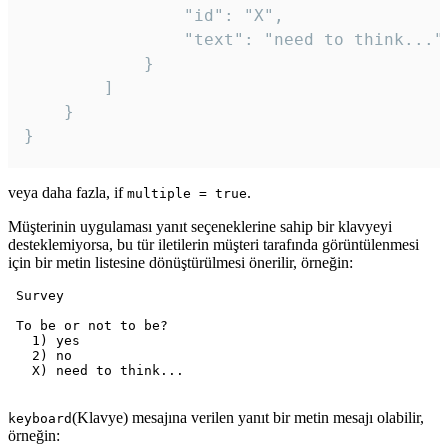
				"id": "X",

				"text": "need to think..."

			}

		]

	}

veya daha fazla, if
.
multiple = true
Müşterinin uygulaması yanıt seçeneklerine sahip bir klavyeyi
desteklemiyorsa, bu tür iletilerin müşteri tarafında görüntülenmesi
için bir metin listesine dönüştürülmesi önerilir, örneğin:
 Survey

 To be or not to be?

   1) yes

   2) no

   X) need to think...

(Klavye) mesajına verilen yanıt bir metin mesajı olabilir,
keyboard
örneğin: