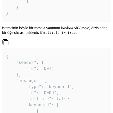
		]

	}

}
istemcinin böyle bir mesaja yanıtının
(klavye) dizisinden
keyboard
bir öğe olması beklenir, if
:
multiple != true
{

	"sender": {

		"id": "001"

	},

	"message": {

		"type": "keyboard",

		"id": "0009",

		"multiple": false,

		"keyboard": [

			{
