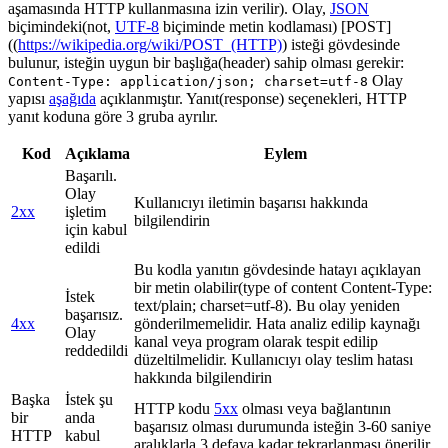
aşamasında HTTP kullanmasına izin verilir). Olay,
JSON
biçimindeki(not,
UTF-8
biçiminde metin kodlaması) [POST]
((
https://wikipedia.org/wiki/POST_(HTTP)
) isteği gövdesinde
bulunur, isteğin uygun bir başlığa(header) sahip olması gerekir:
Olay
Content-Type: application/json; charset=utf-8
yapısı
aşağıda
açıklanmıştır. Yanıt(response) seçenekleri, HTTP
yanıt koduna göre 3 gruba ayrılır.
Kod
Açıklama
Eylem
Başarılı.
Olay
Kullanıcıyı iletimin başarısı hakkında
2xx
işletim
bilgilendirin
için kabul
edildi
Bu kodla yanıtın gövdesinde hatayı açıklayan
bir metin olabilir(type of content Content-Type:
İstek
text/plain; charset=utf-8). Bu olay yeniden
başarısız.
4xx
gönderilmemelidir. Hata analiz edilip kaynağı
Olay
kanal veya program olarak tespit edilip
reddedildi
düzeltilmelidir. Kullanıcıyı olay teslim hatası
hakkında bilgilendirin
Başka
İstek şu
HTTP kodu
5xx
olması veya bağlantının
bir
anda
başarısız olması durumunda isteğin 3-60 saniye
HTTP
kabul
aralıklarla 3 defaya kadar tekrarlanması önerilir.