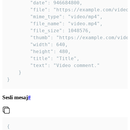
		"date": 946684800,

		"file": "https://example.com/video.mp4",

		"mime_type": "video/mp4",

		"file_name": "video.mp4",

		"file_size": 1048576,

		"thumb": "https://example.com/video_thumb.png",

		"width": 640,

		"height": 480,

		"title": "Title",

		"text": "Video comment."

	}

}
Sesli mesaj
#
{
