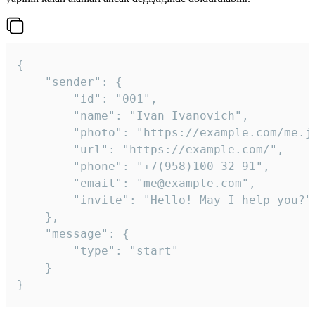
{

	"sender": {

		"id": "001",

		"name": "Ivan Ivanovich",

		"photo": "https://example.com/me.jpg",

		"url": "https://example.com/",

		"phone": "+7(958)100-32-91",

		"email": "me@example.com",

		"invite": "Hello! May I help you?"

	},

	"message": {

		"type": "start"

	}

}