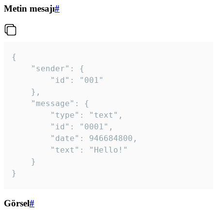
Metin mesajı
#
{

	"sender": {

		"id": "001"

	},

	"message": {

		"type": "text",

		"id": "0001",

		"date": 946684800,

		"text": "Hello!"

	}

}
Görsel
#