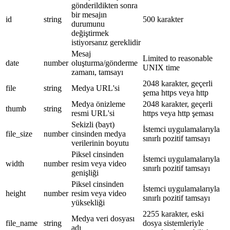
gönderildikten sonra
bir mesajın
id
string
500 karakter
durumunu
değiştirmek
istiyorsanız gereklidir
Mesaj
Limited to reasonable
date
number
oluşturma/gönderme
UNIX time
zamanı, tamsayı
2048 karakter, geçerli
file
string
Medya URL'si
şema https veya http
Medya önizleme
2048 karakter, geçerli
thumb
string
resmi URL'si
https veya http şeması
Sekizli (bayt)
İstemci uygulamalarıyla
file_size
number
cinsinden medya
sınırlı pozitif tamsayı
verilerinin boyutu
Piksel cinsinden
İstemci uygulamalarıyla
width
number
resim veya video
sınırlı pozitif tamsayı
genişliği
Piksel cinsinden
İstemci uygulamalarıyla
height
number
resim veya video
sınırlı pozitif tamsayı
yüksekliği
2255 karakter, eski
Medya veri dosyası
file_name
string
dosya sistemleriyle
adı