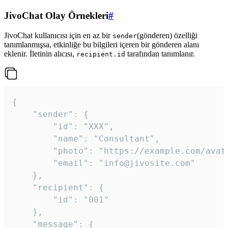
JivoChat Olay Örnekleri
#
JivoChat kullanıcısı için en az bir
(gönderen) özelliği
sender
tanımlanmışsa, etkinliğe bu bilgileri içeren bir gönderen alanı
eklenir. İletinin alıcısı,
tarafından tanımlanır.
recipient.id
{

	"sender": {

		"id": "XXX",

		"name": "Consultant",

		"photo": "https://example.com/avatar.png",

		"email": "info@jivosite.com"

	},

	"recipient": {

		"id": "001"

	},

	"message": {
