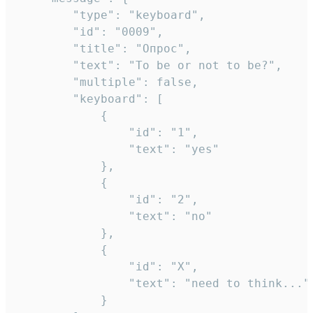
		"type": "keyboard",

		"id": "0009",

		"title": "Опрос",

		"text": "To be or not to be?",

		"multiple": false,

		"keyboard": [

			{

				"id": "1",

				"text": "yes"

			},

			{

				"id": "2",

				"text": "no"

			},

			{

				"id": "X",

				"text": "need to think..."

			}
