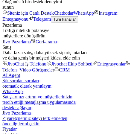
Olağanüstü bir destek deneyimi
sunun
Siteniz için Canlı Destek
Chatbotlar
WhatsApp
Instagram
Entegrasyonu
Telegram
Tüm kanallar
Pazarlama
Trafiği nitelikli potansiyel
müşterilere dönüştürün
Jivo Pazarlama
Geri-arama
Satış
Daha fazla satış, daha yüksek sipariş tutarları
ve daha geniş bir müşteri kitlesi elde edin
JivoChat İş Telefonu
Jivochat Ekip Sohbeti
Entegrasyonlar
Telefon+
Video Görüşmeler
CRM
AI Agent
Sık sorulan soruları
otomatik olarak yanıtlayın
WhatsApp
Satışlarınızı artırın ve müşterilerinizin
tercih ettiği mesajlaşma uygulamasında
destek sağlayın
Jivo Pazarlama
Ziyaretçileriniz siteyi terk etmeden
önce ilgilerini çekin
Fiyatlar