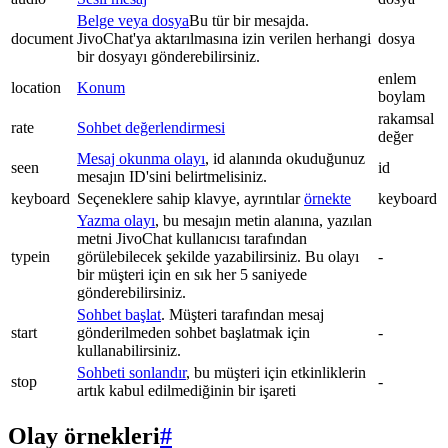
Belge veya dosya
Bu tür bir mesajda.
document
JivoChat'ya aktarılmasına izin verilen herhangi
dosya
bir dosyayı gönderebilirsiniz.
enlem
location
Konum
boylam
rakamsal
rate
Sohbet değerlendirmesi
değer
Mesaj okunma olayı
, id alanında okuduğunuz
seen
id
mesajın ID'sini belirtmelisiniz.
keyboard
Seçeneklere sahip klavye, ayrıntılar
örnekte
keyboard
Yazma olayı
, bu mesajın metin alanına, yazılan
metni JivoChat kullanıcısı tarafından
typein
görülebilecek şekilde yazabilirsiniz. Bu olayı
-
bir müşteri için en sık her 5 saniyede
gönderebilirsiniz.
Sohbet başlat
. Müşteri tarafından mesaj
start
gönderilmeden sohbet başlatmak için
-
kullanabilirsiniz.
Sohbeti sonlandır
, bu müşteri için etkinliklerin
stop
-
artık kabul edilmediğinin bir işareti
Olay örnekleri
#