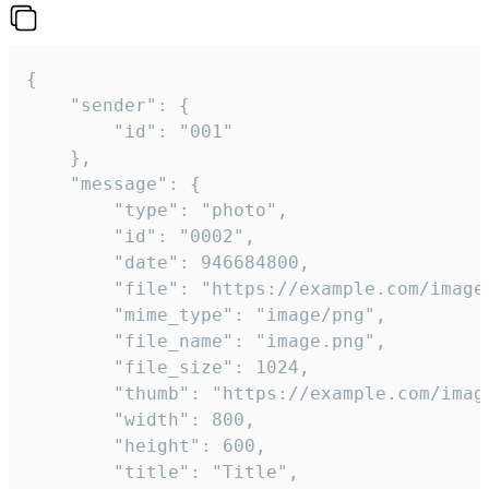
{

	"sender": {

		"id": "001"

	},

	"message": {

		"type": "photo",

		"id": "0002",

		"date": 946684800,

		"file": "https://example.com/image.png",

		"mime_type": "image/png",

		"file_name": "image.png",

		"file_size": 1024,

		"thumb": "https://example.com/image_thumb.png",

		"width": 800,

		"height": 600,

		"title": "Title",
