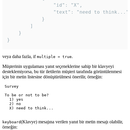
				"id": "X",

				"text": "need to think..."

			}

		]

	}

veya daha fazla, if
.
multiple = true
Müşterinin uygulaması yanıt seçeneklerine sahip bir klavyeyi
desteklemiyorsa, bu tür iletilerin müşteri tarafında görüntülenmesi
için bir metin listesine dönüştürülmesi önerilir, örneğin:
 Survey

 To be or not to be?

   1) yes

   2) no

   X) need to think...

(Klavye) mesajına verilen yanıt bir metin mesajı olabilir,
keyboard
örneğin: