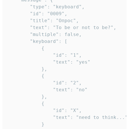
		"type": "keyboard",

		"id": "0009",

		"title": "Опрос",

		"text": "To be or not to be?",

		"multiple": false,

		"keyboard": [

			{

				"id": "1",

				"text": "yes"

			},

			{

				"id": "2",

				"text": "no"

			},

			{

				"id": "X",

				"text": "need to think..."

			}
