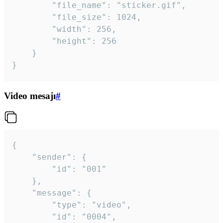
		"file_name": "sticker.gif",

		"file_size": 1024,

		"width": 256,

		"height": 256

	}

}
Video mesajı
#
{

	"sender": {

		"id": "001"

	},

	"message": {

		"type": "video",

		"id": "0004",
