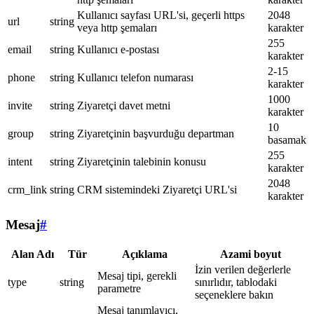
Kullanıcı sayfası URL'si, geçerli https
2048
url
string
veya http şemaları
karakter
255
email
string
Kullanıcı e-postası
karakter
2-15
phone
string
Kullanıcı telefon numarası
karakter
1000
invite
string
Ziyaretçi davet metni
karakter
10
group
string
Ziyaretçinin başvurduğu departman
basamak
255
intent
string
Ziyaretçinin talebinin konusu
karakter
2048
crm_link
string
CRM sistemindeki Ziyaretçi URL'si
karakter
Mesaj
#
Alan Adı
Tür
Açıklama
Azami boyut
İzin verilen değerlerle
Mesaj tipi, gerekli
type
string
sınırlıdır, tablodaki
parametre
seçeneklere bakın
Mesaj tanımlayıcı,