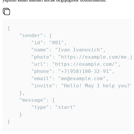
{

	"sender": {

		"id": "001",

		"name": "Ivan Ivanovich",

		"photo": "https://example.com/me.jpg",

		"url": "https://example.com/",

		"phone": "+7(958)100-32-91",

		"email": "me@example.com",

		"invite": "Hello! May I help you?"

	},

	"message": {

		"type": "start"

	}

}