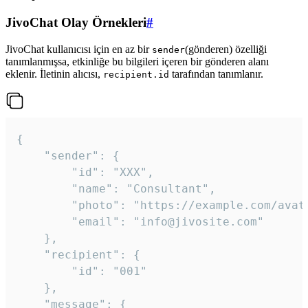
JivoChat Olay Örnekleri
#
JivoChat kullanıcısı için en az bir
(gönderen) özelliği
sender
tanımlanmışsa, etkinliğe bu bilgileri içeren bir gönderen alanı
eklenir. İletinin alıcısı,
tarafından tanımlanır.
recipient.id
{

	"sender": {

		"id": "XXX",

		"name": "Consultant",

		"photo": "https://example.com/avatar.png",

		"email": "info@jivosite.com"

	},

	"recipient": {

		"id": "001"

	},

	"message": {
