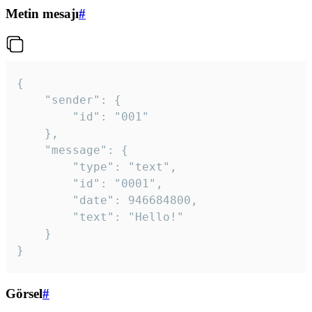
Metin mesajı
#
{

	"sender": {

		"id": "001"

	},

	"message": {

		"type": "text",

		"id": "0001",

		"date": 946684800,

		"text": "Hello!"

	}

}
Görsel
#