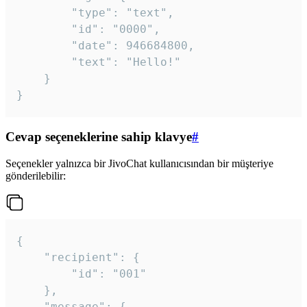
		"type": "text",

		"id": "0000",

		"date": 946684800,

		"text": "Hello!"

	}

}
Cevap seçeneklerine sahip klavye
#
Seçenekler yalnızca bir JivoChat kullanıcısından bir müşteriye
gönderilebilir:
{

	"recipient": {

		"id": "001"

	},

	"message": {
