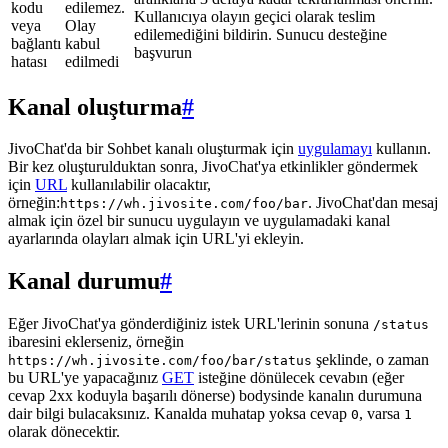
kodu
edilemez.
Kullanıcıya olayın geçici olarak teslim
veya
Olay
edilemediğini bildirin. Sunucu desteğine
bağlantı
kabul
başvurun
hatası
edilmedi
Kanal oluşturma
#
JivoChat'da bir Sohbet kanalı oluşturmak için
uygulamayı
kullanın.
Bir kez oluşturulduktan sonra, JivoChat'ya etkinlikler göndermek
için
URL
kullanılabilir olacaktır,
örneğin:
. JivoChat'dan mesaj
https://wh.jivosite.com/foo/bar
almak için özel bir sunucu uygulayın ve uygulamadaki kanal
ayarlarında olayları almak için URL'yi ekleyin.
Kanal durumu
#
Eğer JivoChat'ya gönderdiğiniz istek URL'lerinin sonuna
/status
ibaresini eklerseniz, örneğin
şeklinde, o zaman
https://wh.jivosite.com/foo/bar/status
bu URL'ye yapacağınız
GET
isteğine dönülecek cevabın (eğer
cevap 2xx koduyla başarılı dönerse) bodysinde kanalın durumuna
dair bilgi bulacaksınız. Kanalda muhatap yoksa cevap
, varsa
0
1
olarak dönecektir.