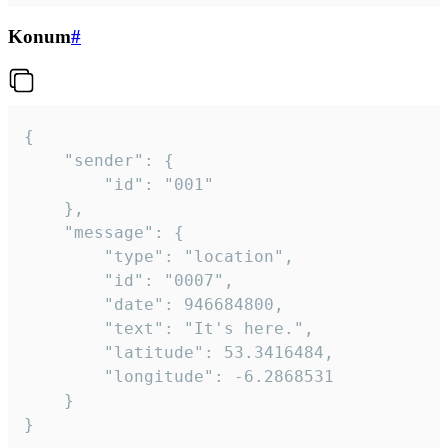
Konum
#
{

	"sender": {

		"id": "001"

	},

	"message": {

		"type": "location",

		"id": "0007",

		"date": 946684800,

		"text": "It's here.",

		"latitude": 53.3416484,

		"longitude": -6.2868531

	}

}