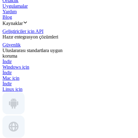
Ortaklık
Uygulamalar
Yardım
Blog
Kaynaklar
Geliştiriciler için API
Hazır entegrasyon çözümleri
Güvenlik
Uluslararası standartlara uygun
koruma
İndir
Windows için
İndir
Mac için
İndir
Linux için