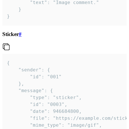
		"text": "Image comment."

	}

}
Sticker
#
{

	"sender": {

		"id": "001"

	},

	"message": {

		"type": "sticker",

		"id": "0003",

		"date": 946684800,

		"file": "https://example.com/sticker.gif",

		"mime_type": "image/gif",
