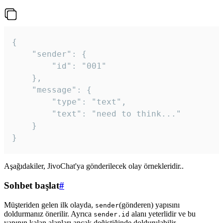
{

	"sender": {

		"id": "001"

	},

	"message": {

		"type": "text",

		"text": "need to think..."

	}

Aşağıdakiler, JivoChat'ya gönderilecek olay örnekleridir..
Sohbet başlat
#
Müşteriden gelen ilk olayda,
(gönderen) yapısını
sender
doldurmanız önerilir. Ayrıca
alanı yeterlidir ve bu
sender.id
yapının kalan alanları ancak değiştiğinde doldurulabilir.