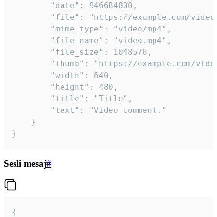
		"date": 946684800,

		"file": "https://example.com/video.mp4",

		"mime_type": "video/mp4",

		"file_name": "video.mp4",

		"file_size": 1048576,

		"thumb": "https://example.com/video_thumb.png",

		"width": 640,

		"height": 480,

		"title": "Title",

		"text": "Video comment."

	}

}
Sesli mesaj
#
{
