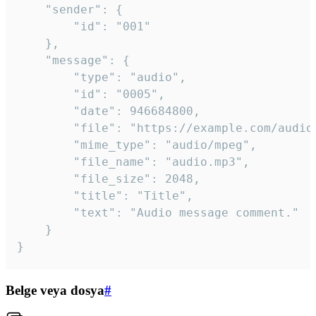
	"sender": {

		"id": "001"

	},

	"message": {

		"type": "audio",

		"id": "0005",

		"date": 946684800,

		"file": "https://example.com/audio.mp3",

		"mime_type": "audio/mpeg",

		"file_name": "audio.mp3",

		"file_size": 2048,

		"title": "Title",

		"text": "Audio message comment."

	}

}
Belge veya dosya
#