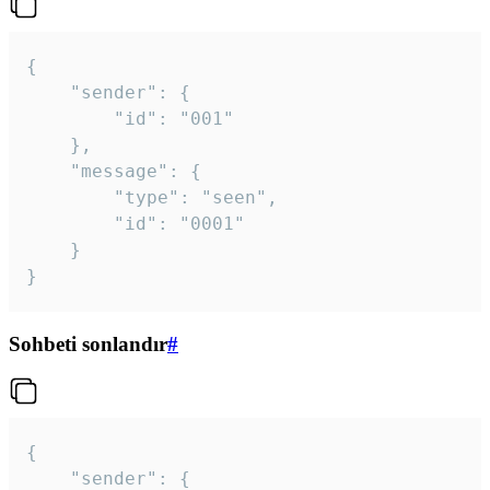
{

	"sender": {

		"id": "001"

	},

	"message": {

		"type": "seen",

		"id": "0001"

	}

}
Sohbeti sonlandır
#
{

	"sender": {
