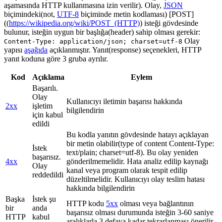
aşamasında HTTP kullanmasına izin verilir). Olay,
JSON
biçimindeki(not,
UTF-8
biçiminde metin kodlaması) [POST]
((
https://wikipedia.org/wiki/POST_(HTTP)
) isteği gövdesinde
bulunur, isteğin uygun bir başlığa(header) sahip olması gerekir:
Olay
Content-Type: application/json; charset=utf-8
yapısı
aşağıda
açıklanmıştır. Yanıt(response) seçenekleri, HTTP
yanıt koduna göre 3 gruba ayrılır.
Kod
Açıklama
Eylem
Başarılı.
Olay
Kullanıcıyı iletimin başarısı hakkında
2xx
işletim
bilgilendirin
için kabul
edildi
Bu kodla yanıtın gövdesinde hatayı açıklayan
bir metin olabilir(type of content Content-Type:
İstek
text/plain; charset=utf-8). Bu olay yeniden
başarısız.
4xx
gönderilmemelidir. Hata analiz edilip kaynağı
Olay
kanal veya program olarak tespit edilip
reddedildi
düzeltilmelidir. Kullanıcıyı olay teslim hatası
hakkında bilgilendirin
Başka
İstek şu
HTTP kodu
5xx
olması veya bağlantının
bir
anda
başarısız olması durumunda isteğin 3-60 saniye
HTTP
kabul
aralıklarla 3 defaya kadar tekrarlanması önerilir.