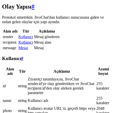
Olay Yapısı
#
Protokol simetriktir, JivoChat'dan kullanıcı sunucusuna giden ve
ordan gelen olaylar için yapı aynıdır.
Alan adı
Tür
Açıklama
sender
Kullanıcı
Mesaj gönderen
recipient
Kullanıcı
Mesaj alan
message
Mesaj
Mesaj
Kullanıcı
#
Alan
Azami
Tür
Açıklama
adı
boyut
Ziyaretçi tanımlayıcısı, JivoChat
sender.id'ye olay gönderirken ve JivoChat
255
id
string
recipient.id'den olay alırken gerekli
karakter
parametre
255
name
string
Kullanıcı adı
karakter
Kullanıcı avatar URL'si, geçerli https veya
2048
photo
string
http şemaları
karakter