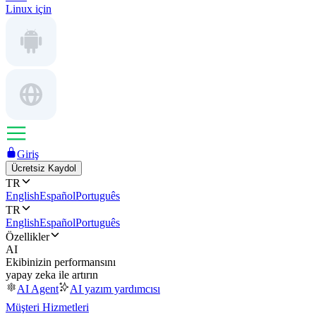
Linux için
Giriş
Ücretsiz Kaydol
TR
English
Español
Português
TR
English
Español
Português
Özellikler
AI
Ekibinizin performansını
yapay zeka ile artırın
AI Agent
AI yazım yardımcısı
Müşteri Hizmetleri