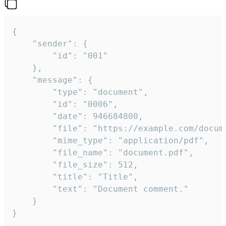
{

	"sender": {

		"id": "001"

	},

	"message": {

		"type": "document",

		"id": "0006",

		"date": 946684800,

		"file": "https://example.com/document.pdf",

		"mime_type": "application/pdf",

		"file_name": "document.pdf",

		"file_size": 512,

		"title": "Title",

		"text": "Document comment."

	}

}