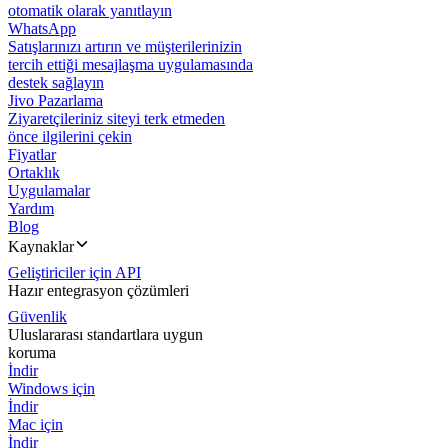
otomatik olarak yanıtlayın
WhatsApp
Satışlarınızı artırın ve müşterilerinizin
tercih ettiği mesajlaşma uygulamasında
destek sağlayın
Jivo Pazarlama
Ziyaretçileriniz siteyi terk etmeden
önce ilgilerini çekin
Fiyatlar
Ortaklık
Uygulamalar
Yardım
Blog
Kaynaklar
Geliştiriciler için API
Hazır entegrasyon çözümleri
Güvenlik
Uluslararası standartlara uygun
koruma
İndir
Windows için
İndir
Mac için
İndir