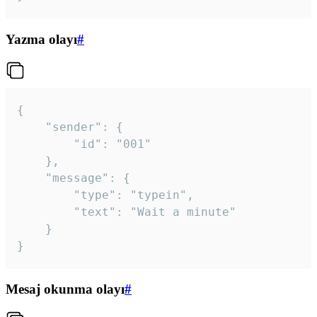
Yazma olayı
#
{

	"sender": {

		"id": "001"

	},

	"message": {

		"type": "typein",

		"text": "Wait a minute"

	}

}
Mesaj okunma olayı
#