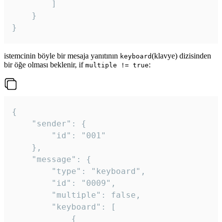
		]

	}

}
istemcinin böyle bir mesaja yanıtının
(klavye) dizisinden
keyboard
bir öğe olması beklenir, if
:
multiple != true
{

	"sender": {

		"id": "001"

	},

	"message": {

		"type": "keyboard",

		"id": "0009",

		"multiple": false,

		"keyboard": [

			{
