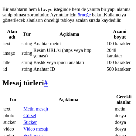
Bir anahtarın hem
isteğinde hem de yanıtta bir yapı alanına
klavye
sahip olması zorunludur. Ayrıntılar için
örneğe
bakın.Kullanıcıya
gösterilecek alanların önceliği tabloya azalan sırada kaydedilir.
Alan
Azami
Tür
Açıklama
adı
boyut
text
string
Anahtar metni
100 karakter
Resim URL'si (https veya http
2048
image
string
şeması)
karakter
title
string
Başlık veya ipucu anahtarı
100 karakter
id
string
Anahtar ID
500 karakter
Mesaj türleri
#
Gerekli
Tür
Açıklama
alanlar
text
Metin mesajı
metin
photo
Görsel
dosya
sticker
Sticker
dosya
video
Video mesajı
dosya
audio
Sesli mesaj
dosya