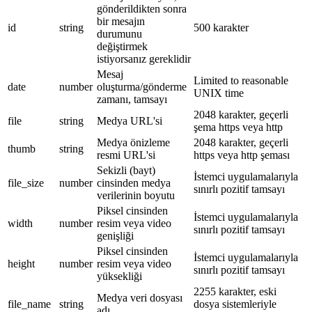
gönderildikten sonra
bir mesajın
id
string
500 karakter
durumunu
değiştirmek
istiyorsanız gereklidir
Mesaj
Limited to reasonable
date
number
oluşturma/gönderme
UNIX time
zamanı, tamsayı
2048 karakter, geçerli
file
string
Medya URL'si
şema https veya http
Medya önizleme
2048 karakter, geçerli
thumb
string
resmi URL'si
https veya http şeması
Sekizli (bayt)
İstemci uygulamalarıyla
file_size
number
cinsinden medya
sınırlı pozitif tamsayı
verilerinin boyutu
Piksel cinsinden
İstemci uygulamalarıyla
width
number
resim veya video
sınırlı pozitif tamsayı
genişliği
Piksel cinsinden
İstemci uygulamalarıyla
height
number
resim veya video
sınırlı pozitif tamsayı
yüksekliği
2255 karakter, eski
Medya veri dosyası
file_name
string
dosya sistemleriyle
adı