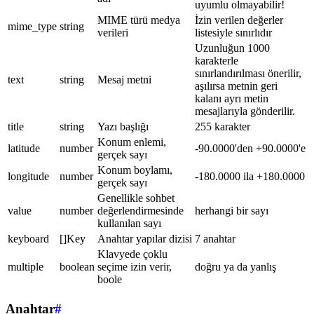
uyumlu olmayabilir!
MIME türü medya
İzin verilen değerler
mime_type
string
verileri
listesiyle sınırlıdır
Uzunluğun 1000
karakterle
sınırlandırılması önerilir,
text
string
Mesaj metni
aşılırsa metnin geri
kalanı ayrı metin
mesajlarıyla gönderilir.
title
string
Yazı başlığı
255 karakter
Konum enlemi,
latitude
number
-90.0000'den +90.0000'e
gerçek sayı
Konum boylamı,
longitude
number
-180.0000 ila +180.0000
gerçek sayı
Genellikle sohbet
value
number
değerlendirmesinde
herhangi bir sayı
kullanılan sayı
keyboard
[]Key
Anahtar yapılar dizisi
7 anahtar
Klavyede çoklu
multiple
boolean
seçime izin verir,
doğru ya da yanlış
boole
Anahtar
#