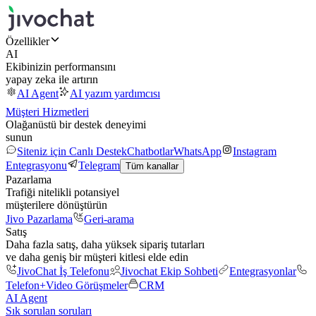
Özellikler
AI
Ekibinizin performansını
yapay zeka ile artırın
AI Agent
AI yazım yardımcısı
Müşteri Hizmetleri
Olağanüstü bir destek deneyimi
sunun
Siteniz için Canlı Destek
Chatbotlar
WhatsApp
Instagram
Entegrasyonu
Telegram
Tüm kanallar
Pazarlama
Trafiği nitelikli potansiyel
müşterilere dönüştürün
Jivo Pazarlama
Geri-arama
Satış
Daha fazla satış, daha yüksek sipariş tutarları
ve daha geniş bir müşteri kitlesi elde edin
JivoChat İş Telefonu
Jivochat Ekip Sohbeti
Entegrasyonlar
Telefon+
Video Görüşmeler
CRM
AI Agent
Sık sorulan soruları