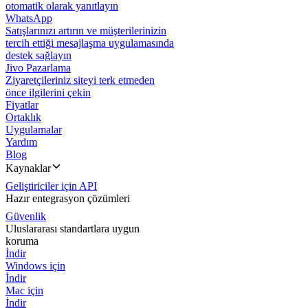
otomatik olarak yanıtlayın
WhatsApp
Satışlarınızı artırın ve müşterilerinizin
tercih ettiği mesajlaşma uygulamasında
destek sağlayın
Jivo Pazarlama
Ziyaretçileriniz siteyi terk etmeden
önce ilgilerini çekin
Fiyatlar
Ortaklık
Uygulamalar
Yardım
Blog
Kaynaklar
Geliştiriciler için API
Hazır entegrasyon çözümleri
Güvenlik
Uluslararası standartlara uygun
koruma
İndir
Windows için
İndir
Mac için
İndir