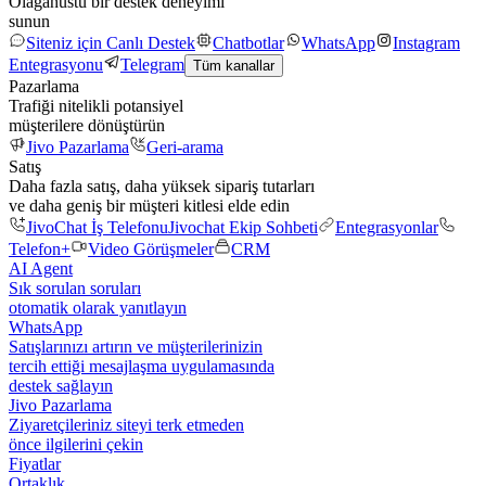
Olağanüstü bir destek deneyimi
sunun
Siteniz için Canlı Destek
Chatbotlar
WhatsApp
Instagram
Entegrasyonu
Telegram
Tüm kanallar
Pazarlama
Trafiği nitelikli potansiyel
müşterilere dönüştürün
Jivo Pazarlama
Geri-arama
Satış
Daha fazla satış, daha yüksek sipariş tutarları
ve daha geniş bir müşteri kitlesi elde edin
JivoChat İş Telefonu
Jivochat Ekip Sohbeti
Entegrasyonlar
Telefon+
Video Görüşmeler
CRM
AI Agent
Sık sorulan soruları
otomatik olarak yanıtlayın
WhatsApp
Satışlarınızı artırın ve müşterilerinizin
tercih ettiği mesajlaşma uygulamasında
destek sağlayın
Jivo Pazarlama
Ziyaretçileriniz siteyi terk etmeden
önce ilgilerini çekin
Fiyatlar
Ortaklık