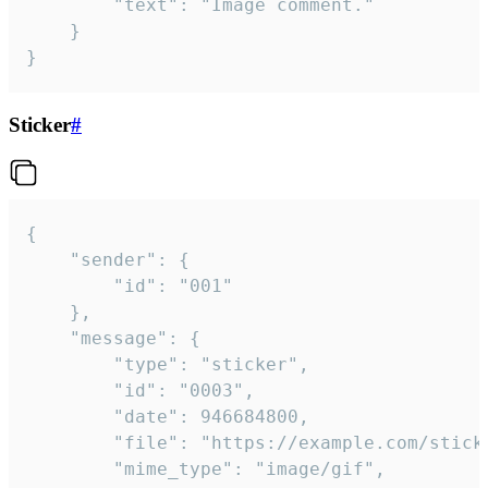
		"text": "Image comment."

	}

}
Sticker
#
{

	"sender": {

		"id": "001"

	},

	"message": {

		"type": "sticker",

		"id": "0003",

		"date": 946684800,

		"file": "https://example.com/sticker.gif",

		"mime_type": "image/gif",
