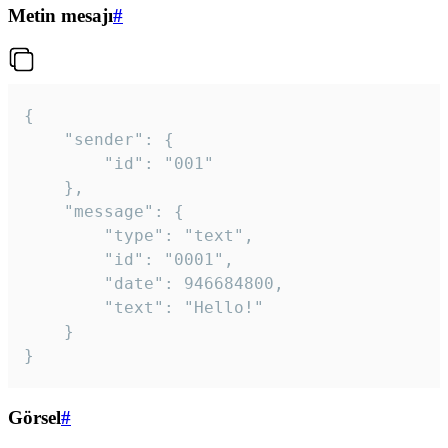
Metin mesajı
#
{

	"sender": {

		"id": "001"

	},

	"message": {

		"type": "text",

		"id": "0001",

		"date": 946684800,

		"text": "Hello!"

	}

}
Görsel
#