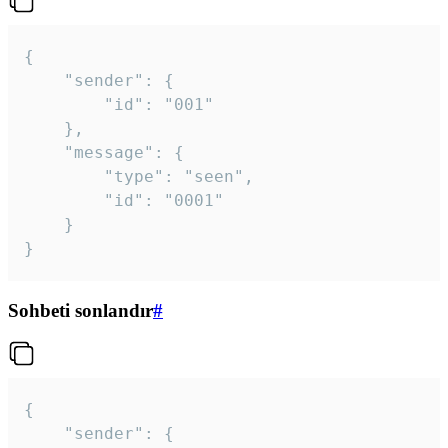
{

	"sender": {

		"id": "001"

	},

	"message": {

		"type": "seen",

		"id": "0001"

	}

}
Sohbeti sonlandır
#
{

	"sender": {
