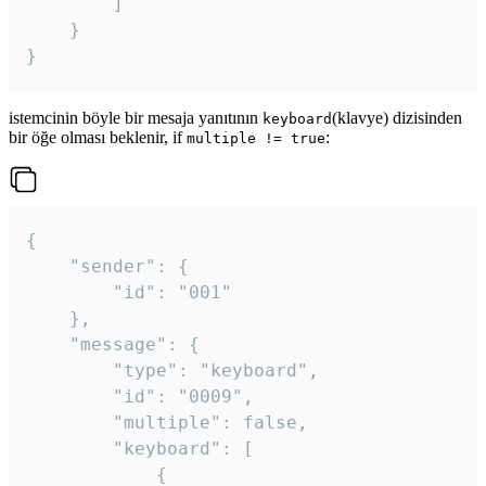
		]

	}

}
istemcinin böyle bir mesaja yanıtının
(klavye) dizisinden
keyboard
bir öğe olması beklenir, if
:
multiple != true
{

	"sender": {

		"id": "001"

	},

	"message": {

		"type": "keyboard",

		"id": "0009",

		"multiple": false,

		"keyboard": [

			{
