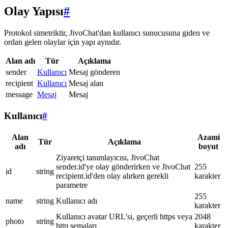
Olay Yapısı
#
Protokol simetriktir, JivoChat'dan kullanıcı sunucusuna giden ve
ordan gelen olaylar için yapı aynıdır.
Alan adı
Tür
Açıklama
sender
Kullanıcı
Mesaj gönderen
recipient
Kullanıcı
Mesaj alan
message
Mesaj
Mesaj
Kullanıcı
#
Alan
Azami
Tür
Açıklama
adı
boyut
Ziyaretçi tanımlayıcısı, JivoChat
sender.id'ye olay gönderirken ve JivoChat
255
id
string
recipient.id'den olay alırken gerekli
karakter
parametre
255
name
string
Kullanıcı adı
karakter
Kullanıcı avatar URL'si, geçerli https veya
2048
photo
string
http şemaları
karakter