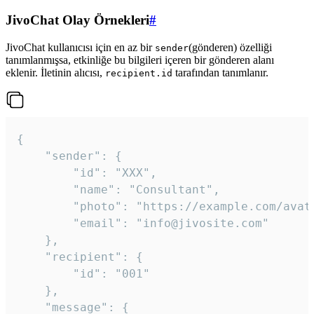
JivoChat Olay Örnekleri
#
JivoChat kullanıcısı için en az bir
(gönderen) özelliği
sender
tanımlanmışsa, etkinliğe bu bilgileri içeren bir gönderen alanı
eklenir. İletinin alıcısı,
tarafından tanımlanır.
recipient.id
{

	"sender": {

		"id": "XXX",

		"name": "Consultant",

		"photo": "https://example.com/avatar.png",

		"email": "info@jivosite.com"

	},

	"recipient": {

		"id": "001"

	},

	"message": {
