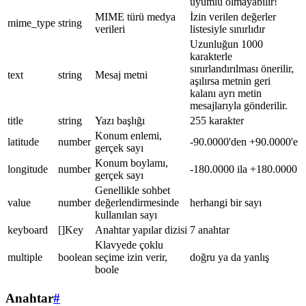
uyumlu olmayabilir!
MIME türü medya
İzin verilen değerler
mime_type
string
verileri
listesiyle sınırlıdır
Uzunluğun 1000
karakterle
sınırlandırılması önerilir,
text
string
Mesaj metni
aşılırsa metnin geri
kalanı ayrı metin
mesajlarıyla gönderilir.
title
string
Yazı başlığı
255 karakter
Konum enlemi,
latitude
number
-90.0000'den +90.0000'e
gerçek sayı
Konum boylamı,
longitude
number
-180.0000 ila +180.0000
gerçek sayı
Genellikle sohbet
value
number
değerlendirmesinde
herhangi bir sayı
kullanılan sayı
keyboard
[]Key
Anahtar yapılar dizisi
7 anahtar
Klavyede çoklu
multiple
boolean
seçime izin verir,
doğru ya da yanlış
boole
Anahtar
#