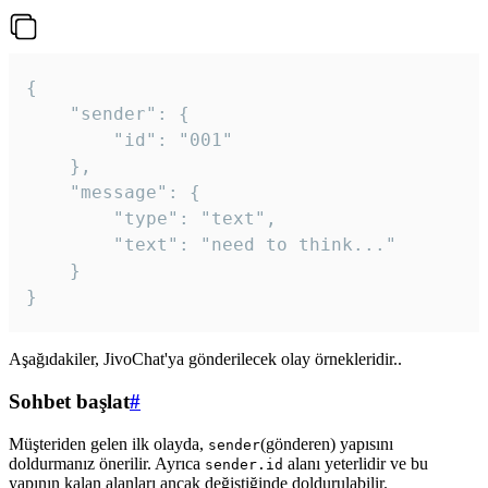
{

	"sender": {

		"id": "001"

	},

	"message": {

		"type": "text",

		"text": "need to think..."

	}

Aşağıdakiler, JivoChat'ya gönderilecek olay örnekleridir..
Sohbet başlat
#
Müşteriden gelen ilk olayda,
(gönderen) yapısını
sender
doldurmanız önerilir. Ayrıca
alanı yeterlidir ve bu
sender.id
yapının kalan alanları ancak değiştiğinde doldurulabilir.