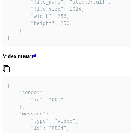
		"file_name": "sticker.gif",

		"file_size": 1024,

		"width": 256,

		"height": 256

	}

}
Video mesajı
#
{

	"sender": {

		"id": "001"

	},

	"message": {

		"type": "video",

		"id": "0004",
