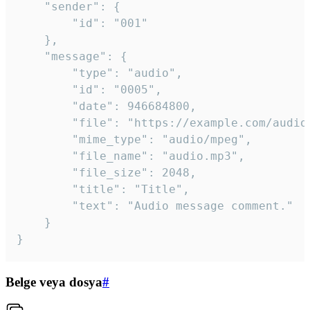
	"sender": {

		"id": "001"

	},

	"message": {

		"type": "audio",

		"id": "0005",

		"date": 946684800,

		"file": "https://example.com/audio.mp3",

		"mime_type": "audio/mpeg",

		"file_name": "audio.mp3",

		"file_size": 2048,

		"title": "Title",

		"text": "Audio message comment."

	}

}
Belge veya dosya
#