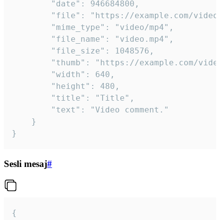
		"date": 946684800,

		"file": "https://example.com/video.mp4",

		"mime_type": "video/mp4",

		"file_name": "video.mp4",

		"file_size": 1048576,

		"thumb": "https://example.com/video_thumb.png",

		"width": 640,

		"height": 480,

		"title": "Title",

		"text": "Video comment."

	}

}
Sesli mesaj
#
{
