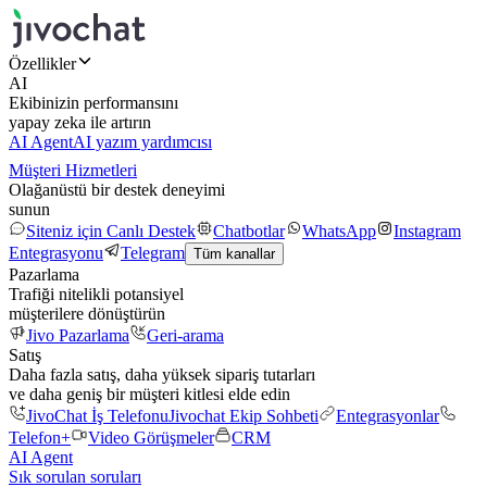
Özellikler
AI
Ekibinizin performansını
yapay zeka ile artırın
AI Agent
AI yazım yardımcısı
Müşteri Hizmetleri
Olağanüstü bir destek deneyimi
sunun
Siteniz için Canlı Destek
Chatbotlar
WhatsApp
Instagram
Entegrasyonu
Telegram
Tüm kanallar
Pazarlama
Trafiği nitelikli potansiyel
müşterilere dönüştürün
Jivo Pazarlama
Geri-arama
Satış
Daha fazla satış, daha yüksek sipariş tutarları
ve daha geniş bir müşteri kitlesi elde edin
JivoChat İş Telefonu
Jivochat Ekip Sohbeti
Entegrasyonlar
Telefon+
Video Görüşmeler
CRM
AI Agent
Sık sorulan soruları