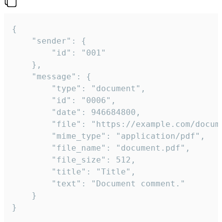
{

	"sender": {

		"id": "001"

	},

	"message": {

		"type": "document",

		"id": "0006",

		"date": 946684800,

		"file": "https://example.com/document.pdf",

		"mime_type": "application/pdf",

		"file_name": "document.pdf",

		"file_size": 512,

		"title": "Title",

		"text": "Document comment."

	}

}