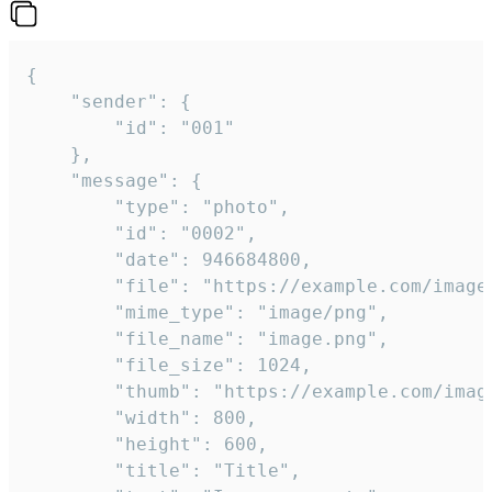
{

	"sender": {

		"id": "001"

	},

	"message": {

		"type": "photo",

		"id": "0002",

		"date": 946684800,

		"file": "https://example.com/image.png",

		"mime_type": "image/png",

		"file_name": "image.png",

		"file_size": 1024,

		"thumb": "https://example.com/image_thumb.png",

		"width": 800,

		"height": 600,

		"title": "Title",
