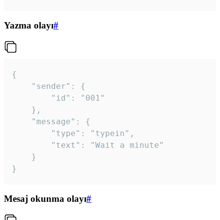
Yazma olayı
#
{

	"sender": {

		"id": "001"

	},

	"message": {

		"type": "typein",

		"text": "Wait a minute"

	}

}
Mesaj okunma olayı
#