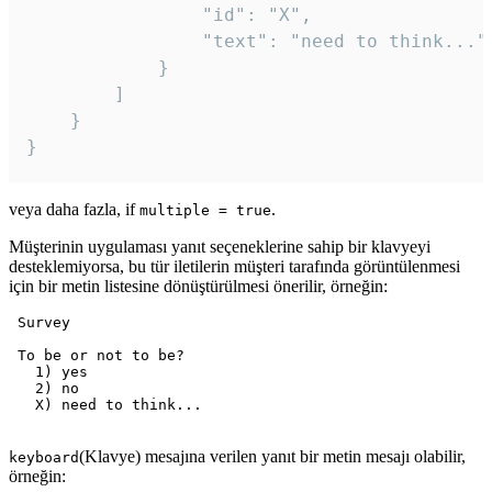
				"id": "X",

				"text": "need to think..."

			}

		]

	}

veya daha fazla, if
.
multiple = true
Müşterinin uygulaması yanıt seçeneklerine sahip bir klavyeyi
desteklemiyorsa, bu tür iletilerin müşteri tarafında görüntülenmesi
için bir metin listesine dönüştürülmesi önerilir, örneğin:
 Survey

 To be or not to be?

   1) yes

   2) no

   X) need to think...

(Klavye) mesajına verilen yanıt bir metin mesajı olabilir,
keyboard
örneğin: