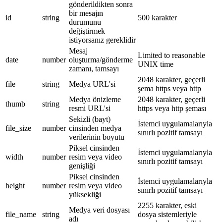
gönderildikten sonra
bir mesajın
id
string
500 karakter
durumunu
değiştirmek
istiyorsanız gereklidir
Mesaj
Limited to reasonable
date
number
oluşturma/gönderme
UNIX time
zamanı, tamsayı
2048 karakter, geçerli
file
string
Medya URL'si
şema https veya http
Medya önizleme
2048 karakter, geçerli
thumb
string
resmi URL'si
https veya http şeması
Sekizli (bayt)
İstemci uygulamalarıyla
file_size
number
cinsinden medya
sınırlı pozitif tamsayı
verilerinin boyutu
Piksel cinsinden
İstemci uygulamalarıyla
width
number
resim veya video
sınırlı pozitif tamsayı
genişliği
Piksel cinsinden
İstemci uygulamalarıyla
height
number
resim veya video
sınırlı pozitif tamsayı
yüksekliği
2255 karakter, eski
Medya veri dosyası
file_name
string
dosya sistemleriyle
adı