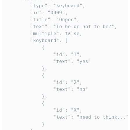
		"type": "keyboard",

		"id": "0009",

		"title": "Опрос",

		"text": "To be or not to be?",

		"multiple": false,

		"keyboard": [

			{

				"id": "1",

				"text": "yes"

			},

			{

				"id": "2",

				"text": "no"

			},

			{

				"id": "X",

				"text": "need to think..."

			}
