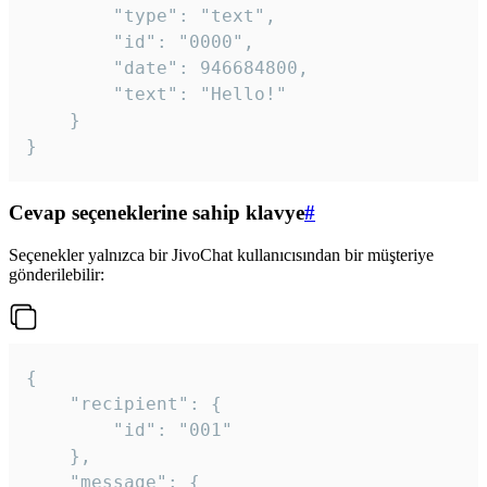
		"type": "text",

		"id": "0000",

		"date": 946684800,

		"text": "Hello!"

	}

}
Cevap seçeneklerine sahip klavye
#
Seçenekler yalnızca bir JivoChat kullanıcısından bir müşteriye
gönderilebilir:
{

	"recipient": {

		"id": "001"

	},

	"message": {
