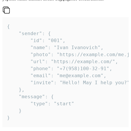
{

	"sender": {

		"id": "001",

		"name": "Ivan Ivanovich",

		"photo": "https://example.com/me.jpg",

		"url": "https://example.com/",

		"phone": "+7(958)100-32-91",

		"email": "me@example.com",

		"invite": "Hello! May I help you?"

	},

	"message": {

		"type": "start"

	}

}