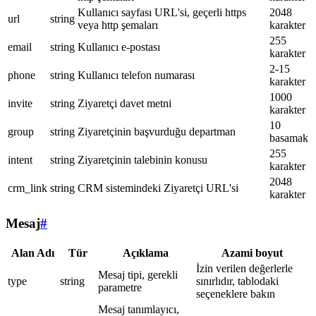
Kullanıcı sayfası URL'si, geçerli https
2048
url
string
veya http şemaları
karakter
255
email
string
Kullanıcı e-postası
karakter
2-15
phone
string
Kullanıcı telefon numarası
karakter
1000
invite
string
Ziyaretçi davet metni
karakter
10
group
string
Ziyaretçinin başvurduğu departman
basamak
255
intent
string
Ziyaretçinin talebinin konusu
karakter
2048
crm_link
string
CRM sistemindeki Ziyaretçi URL'si
karakter
Mesaj
#
Alan Adı
Tür
Açıklama
Azami boyut
İzin verilen değerlerle
Mesaj tipi, gerekli
type
string
sınırlıdır, tablodaki
parametre
seçeneklere bakın
Mesaj tanımlayıcı,