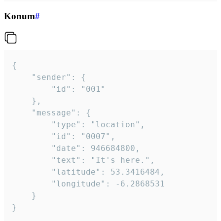
Konum
#
{

	"sender": {

		"id": "001"

	},

	"message": {

		"type": "location",

		"id": "0007",

		"date": 946684800,

		"text": "It's here.",

		"latitude": 53.3416484,

		"longitude": -6.2868531

	}

}