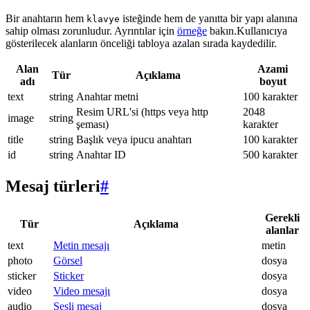
Bir anahtarın hem
isteğinde hem de yanıtta bir yapı alanına
klavye
sahip olması zorunludur. Ayrıntılar için
örneğe
bakın.Kullanıcıya
gösterilecek alanların önceliği tabloya azalan sırada kaydedilir.
Alan
Azami
Tür
Açıklama
adı
boyut
text
string
Anahtar metni
100 karakter
Resim URL'si (https veya http
2048
image
string
şeması)
karakter
title
string
Başlık veya ipucu anahtarı
100 karakter
id
string
Anahtar ID
500 karakter
Mesaj türleri
#
Gerekli
Tür
Açıklama
alanlar
text
Metin mesajı
metin
photo
Görsel
dosya
sticker
Sticker
dosya
video
Video mesajı
dosya
audio
Sesli mesaj
dosya