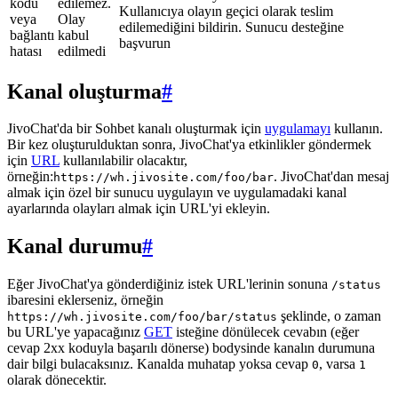
kodu
edilemez.
Kullanıcıya olayın geçici olarak teslim
veya
Olay
edilemediğini bildirin. Sunucu desteğine
bağlantı
kabul
başvurun
hatası
edilmedi
Kanal oluşturma
#
JivoChat'da bir Sohbet kanalı oluşturmak için
uygulamayı
kullanın.
Bir kez oluşturulduktan sonra, JivoChat'ya etkinlikler göndermek
için
URL
kullanılabilir olacaktır,
örneğin:
. JivoChat'dan mesaj
https://wh.jivosite.com/foo/bar
almak için özel bir sunucu uygulayın ve uygulamadaki kanal
ayarlarında olayları almak için URL'yi ekleyin.
Kanal durumu
#
Eğer JivoChat'ya gönderdiğiniz istek URL'lerinin sonuna
/status
ibaresini eklerseniz, örneğin
şeklinde, o zaman
https://wh.jivosite.com/foo/bar/status
bu URL'ye yapacağınız
GET
isteğine dönülecek cevabın (eğer
cevap 2xx koduyla başarılı dönerse) bodysinde kanalın durumuna
dair bilgi bulacaksınız. Kanalda muhatap yoksa cevap
, varsa
0
1
olarak dönecektir.