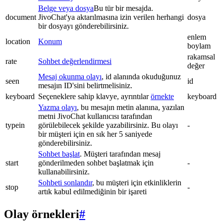
Belge veya dosya
Bu tür bir mesajda.
document
JivoChat'ya aktarılmasına izin verilen herhangi
dosya
bir dosyayı gönderebilirsiniz.
enlem
location
Konum
boylam
rakamsal
rate
Sohbet değerlendirmesi
değer
Mesaj okunma olayı
, id alanında okuduğunuz
seen
id
mesajın ID'sini belirtmelisiniz.
keyboard
Seçeneklere sahip klavye, ayrıntılar
örnekte
keyboard
Yazma olayı
, bu mesajın metin alanına, yazılan
metni JivoChat kullanıcısı tarafından
typein
görülebilecek şekilde yazabilirsiniz. Bu olayı
-
bir müşteri için en sık her 5 saniyede
gönderebilirsiniz.
Sohbet başlat
. Müşteri tarafından mesaj
start
gönderilmeden sohbet başlatmak için
-
kullanabilirsiniz.
Sohbeti sonlandır
, bu müşteri için etkinliklerin
stop
-
artık kabul edilmediğinin bir işareti
Olay örnekleri
#