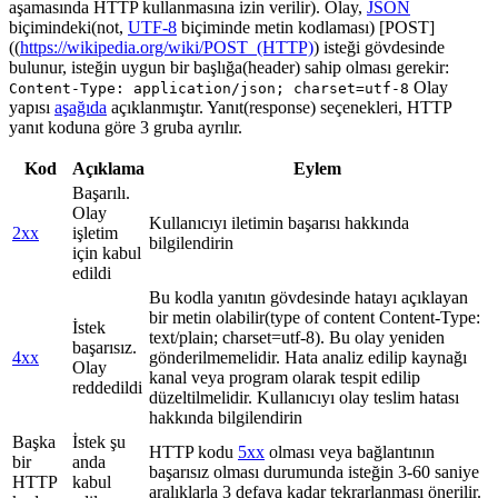
aşamasında HTTP kullanmasına izin verilir). Olay,
JSON
biçimindeki(not,
UTF-8
biçiminde metin kodlaması) [POST]
((
https://wikipedia.org/wiki/POST_(HTTP)
) isteği gövdesinde
bulunur, isteğin uygun bir başlığa(header) sahip olması gerekir:
Olay
Content-Type: application/json; charset=utf-8
yapısı
aşağıda
açıklanmıştır. Yanıt(response) seçenekleri, HTTP
yanıt koduna göre 3 gruba ayrılır.
Kod
Açıklama
Eylem
Başarılı.
Olay
Kullanıcıyı iletimin başarısı hakkında
2xx
işletim
bilgilendirin
için kabul
edildi
Bu kodla yanıtın gövdesinde hatayı açıklayan
bir metin olabilir(type of content Content-Type:
İstek
text/plain; charset=utf-8). Bu olay yeniden
başarısız.
4xx
gönderilmemelidir. Hata analiz edilip kaynağı
Olay
kanal veya program olarak tespit edilip
reddedildi
düzeltilmelidir. Kullanıcıyı olay teslim hatası
hakkında bilgilendirin
Başka
İstek şu
HTTP kodu
5xx
olması veya bağlantının
bir
anda
başarısız olması durumunda isteğin 3-60 saniye
HTTP
kabul
aralıklarla 3 defaya kadar tekrarlanması önerilir.