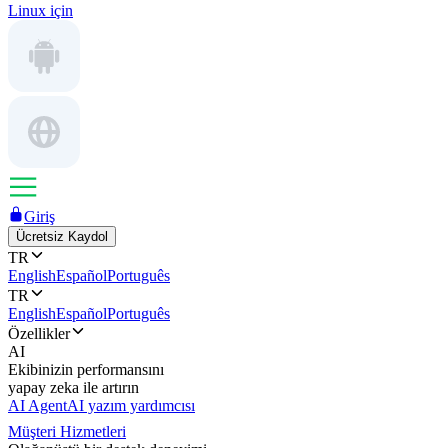
Linux için
Giriş
Ücretsiz Kaydol
TR
English
Español
Português
TR
English
Español
Português
Özellikler
AI
Ekibinizin performansını
yapay zeka ile artırın
AI Agent
AI yazım yardımcısı
Müşteri Hizmetleri