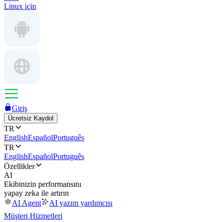
Linux için
Giriş
Ücretsiz Kaydol
TR
English
Español
Português
TR
English
Español
Português
Özellikler
AI
Ekibinizin performansını
yapay zeka ile artırın
AI Agent
AI yazım yardımcısı
Müşteri Hizmetleri