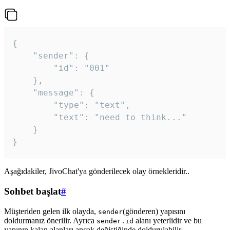
{

	"sender": {

		"id": "001"

	},

	"message": {

		"type": "text",

		"text": "need to think..."

	}

Aşağıdakiler, JivoChat'ya gönderilecek olay örnekleridir..
Sohbet başlat
#
Müşteriden gelen ilk olayda,
(gönderen) yapısını
sender
doldurmanız önerilir. Ayrıca
alanı yeterlidir ve bu
sender.id
yapının kalan alanları ancak değiştiğinde doldurulabilir.