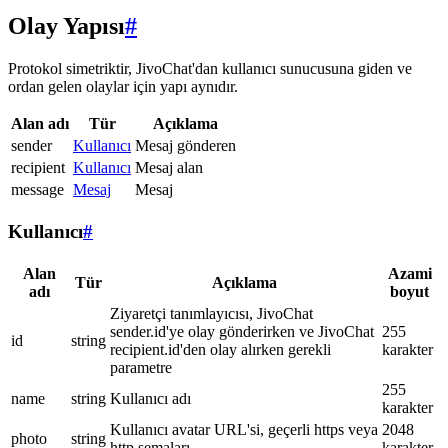
Olay Yapısı
#
Protokol simetriktir, JivoChat'dan kullanıcı sunucusuna giden ve
ordan gelen olaylar için yapı aynıdır.
Alan adı
Tür
Açıklama
sender
Kullanıcı
Mesaj gönderen
recipient
Kullanıcı
Mesaj alan
message
Mesaj
Mesaj
Kullanıcı
#
Alan
Azami
Tür
Açıklama
adı
boyut
Ziyaretçi tanımlayıcısı, JivoChat
sender.id'ye olay gönderirken ve JivoChat
255
id
string
recipient.id'den olay alırken gerekli
karakter
parametre
255
name
string
Kullanıcı adı
karakter
Kullanıcı avatar URL'si, geçerli https veya
2048
photo
string
http şemaları
karakter