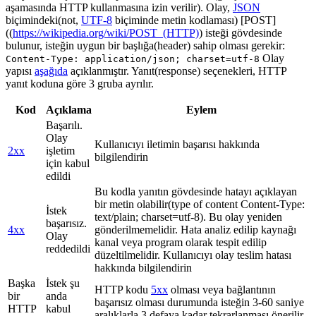
aşamasında HTTP kullanmasına izin verilir). Olay,
JSON
biçimindeki(not,
UTF-8
biçiminde metin kodlaması) [POST]
((
https://wikipedia.org/wiki/POST_(HTTP)
) isteği gövdesinde
bulunur, isteğin uygun bir başlığa(header) sahip olması gerekir:
Olay
Content-Type: application/json; charset=utf-8
yapısı
aşağıda
açıklanmıştır. Yanıt(response) seçenekleri, HTTP
yanıt koduna göre 3 gruba ayrılır.
Kod
Açıklama
Eylem
Başarılı.
Olay
Kullanıcıyı iletimin başarısı hakkında
2xx
işletim
bilgilendirin
için kabul
edildi
Bu kodla yanıtın gövdesinde hatayı açıklayan
bir metin olabilir(type of content Content-Type:
İstek
text/plain; charset=utf-8). Bu olay yeniden
başarısız.
4xx
gönderilmemelidir. Hata analiz edilip kaynağı
Olay
kanal veya program olarak tespit edilip
reddedildi
düzeltilmelidir. Kullanıcıyı olay teslim hatası
hakkında bilgilendirin
Başka
İstek şu
HTTP kodu
5xx
olması veya bağlantının
bir
anda
başarısız olması durumunda isteğin 3-60 saniye
HTTP
kabul
aralıklarla 3 defaya kadar tekrarlanması önerilir.