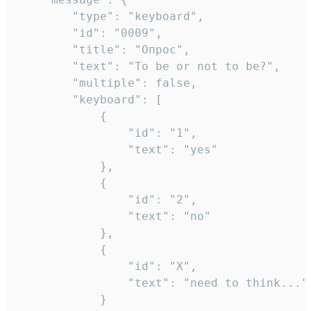
		"type": "keyboard",

		"id": "0009",

		"title": "Опрос",

		"text": "To be or not to be?",

		"multiple": false,

		"keyboard": [

			{

				"id": "1",

				"text": "yes"

			},

			{

				"id": "2",

				"text": "no"

			},

			{

				"id": "X",

				"text": "need to think..."

			}
