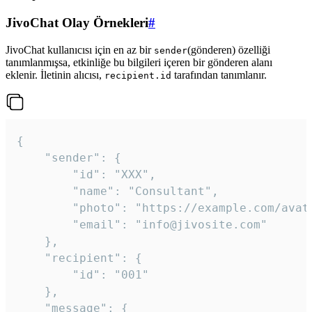
JivoChat Olay Örnekleri
#
JivoChat kullanıcısı için en az bir
(gönderen) özelliği
sender
tanımlanmışsa, etkinliğe bu bilgileri içeren bir gönderen alanı
eklenir. İletinin alıcısı,
tarafından tanımlanır.
recipient.id
{

	"sender": {

		"id": "XXX",

		"name": "Consultant",

		"photo": "https://example.com/avatar.png",

		"email": "info@jivosite.com"

	},

	"recipient": {

		"id": "001"

	},

	"message": {
