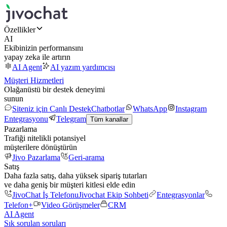
Özellikler
AI
Ekibinizin performansını
yapay zeka ile artırın
AI Agent
AI yazım yardımcısı
Müşteri Hizmetleri
Olağanüstü bir destek deneyimi
sunun
Siteniz için Canlı Destek
Chatbotlar
WhatsApp
Instagram
Entegrasyonu
Telegram
Tüm kanallar
Pazarlama
Trafiği nitelikli potansiyel
müşterilere dönüştürün
Jivo Pazarlama
Geri-arama
Satış
Daha fazla satış, daha yüksek sipariş tutarları
ve daha geniş bir müşteri kitlesi elde edin
JivoChat İş Telefonu
Jivochat Ekip Sohbeti
Entegrasyonlar
Telefon+
Video Görüşmeler
CRM
AI Agent
Sık sorulan soruları