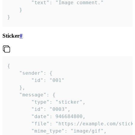
		"text": "Image comment."

	}

}
Sticker
#
{

	"sender": {

		"id": "001"

	},

	"message": {

		"type": "sticker",

		"id": "0003",

		"date": 946684800,

		"file": "https://example.com/sticker.gif",

		"mime_type": "image/gif",
