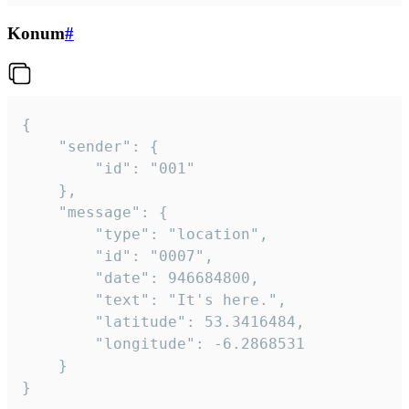
Konum
#
{

	"sender": {

		"id": "001"

	},

	"message": {

		"type": "location",

		"id": "0007",

		"date": 946684800,

		"text": "It's here.",

		"latitude": 53.3416484,

		"longitude": -6.2868531

	}

}