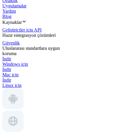
Ortaklık
Uygulamalar
Yardım
Blog
Kaynaklar
Geliştiriciler için API
Hazır entegrasyon çözümleri
Güvenlik
Uluslararası standartlara uygun
koruma
İndir
Windows için
İndir
Mac için
İndir
Linux için