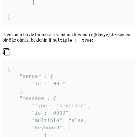
		]

	}

}
istemcinin böyle bir mesaja yanıtının
(klavye) dizisinden
keyboard
bir öğe olması beklenir, if
:
multiple != true
{

	"sender": {

		"id": "001"

	},

	"message": {

		"type": "keyboard",

		"id": "0009",

		"multiple": false,

		"keyboard": [

			{
