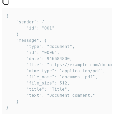
{

	"sender": {

		"id": "001"

	},

	"message": {

		"type": "document",

		"id": "0006",

		"date": 946684800,

		"file": "https://example.com/document.pdf",

		"mime_type": "application/pdf",

		"file_name": "document.pdf",

		"file_size": 512,

		"title": "Title",

		"text": "Document comment."

	}

}