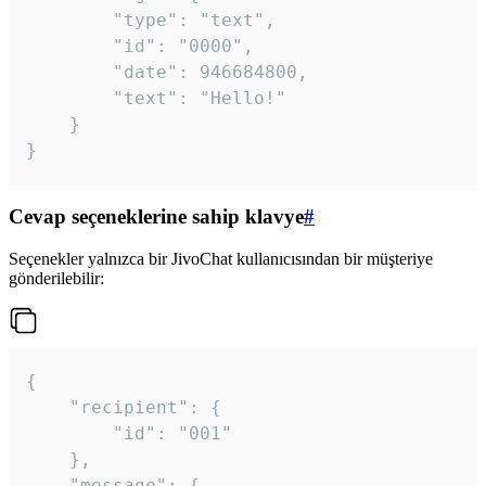
		"type": "text",

		"id": "0000",

		"date": 946684800,

		"text": "Hello!"

	}

}
Cevap seçeneklerine sahip klavye
#
Seçenekler yalnızca bir JivoChat kullanıcısından bir müşteriye
gönderilebilir:
{

	"recipient": {

		"id": "001"

	},

	"message": {
