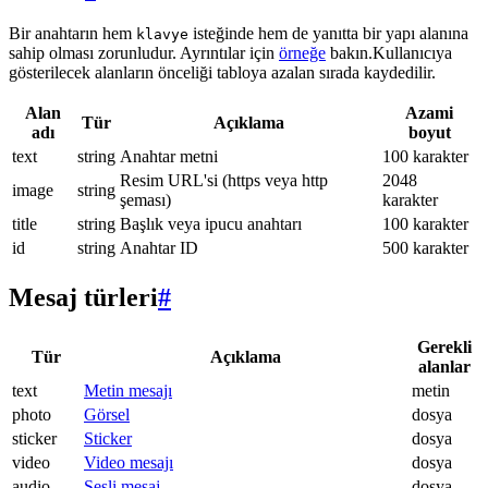
Bir anahtarın hem
isteğinde hem de yanıtta bir yapı alanına
klavye
sahip olması zorunludur. Ayrıntılar için
örneğe
bakın.Kullanıcıya
gösterilecek alanların önceliği tabloya azalan sırada kaydedilir.
Alan
Azami
Tür
Açıklama
adı
boyut
text
string
Anahtar metni
100 karakter
Resim URL'si (https veya http
2048
image
string
şeması)
karakter
title
string
Başlık veya ipucu anahtarı
100 karakter
id
string
Anahtar ID
500 karakter
Mesaj türleri
#
Gerekli
Tür
Açıklama
alanlar
text
Metin mesajı
metin
photo
Görsel
dosya
sticker
Sticker
dosya
video
Video mesajı
dosya
audio
Sesli mesaj
dosya