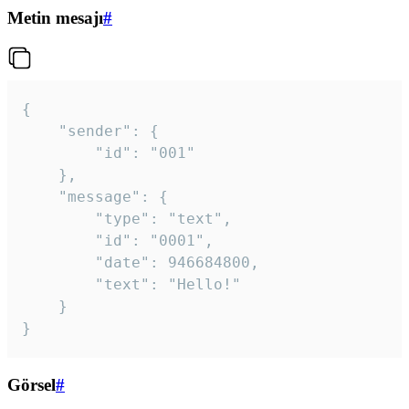
Metin mesajı
#
{

	"sender": {

		"id": "001"

	},

	"message": {

		"type": "text",

		"id": "0001",

		"date": 946684800,

		"text": "Hello!"

	}

}
Görsel
#