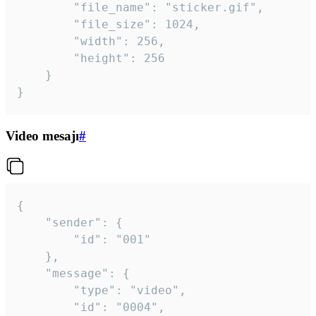
		"file_name": "sticker.gif",

		"file_size": 1024,

		"width": 256,

		"height": 256

	}

}
Video mesajı
#
{

	"sender": {

		"id": "001"

	},

	"message": {

		"type": "video",

		"id": "0004",
