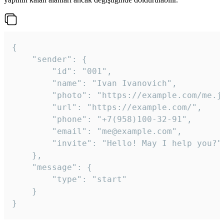
{

	"sender": {

		"id": "001",

		"name": "Ivan Ivanovich",

		"photo": "https://example.com/me.jpg",

		"url": "https://example.com/",

		"phone": "+7(958)100-32-91",

		"email": "me@example.com",

		"invite": "Hello! May I help you?"

	},

	"message": {

		"type": "start"

	}

}