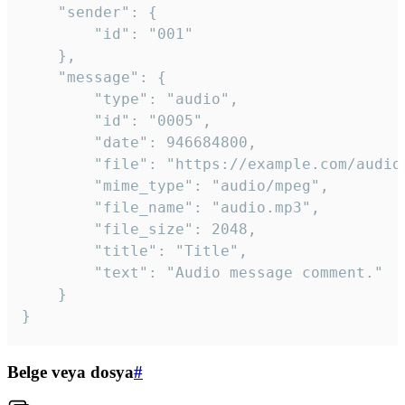
	"sender": {

		"id": "001"

	},

	"message": {

		"type": "audio",

		"id": "0005",

		"date": 946684800,

		"file": "https://example.com/audio.mp3",

		"mime_type": "audio/mpeg",

		"file_name": "audio.mp3",

		"file_size": 2048,

		"title": "Title",

		"text": "Audio message comment."

	}

}
Belge veya dosya
#