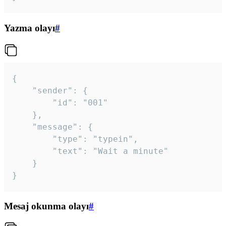
Yazma olayı
#
{

	"sender": {

		"id": "001"

	},

	"message": {

		"type": "typein",

		"text": "Wait a minute"

	}

}
Mesaj okunma olayı
#