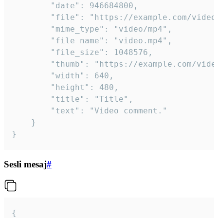
		"date": 946684800,

		"file": "https://example.com/video.mp4",

		"mime_type": "video/mp4",

		"file_name": "video.mp4",

		"file_size": 1048576,

		"thumb": "https://example.com/video_thumb.png",

		"width": 640,

		"height": 480,

		"title": "Title",

		"text": "Video comment."

	}

}
Sesli mesaj
#
{
