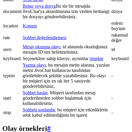
Belge veya dosya
Bu tür bir mesajda.
document
JivoChat'ya aktarılmasına izin verilen herhangi
dosya
bir dosyayı gönderebilirsiniz.
enlem
location
Konum
boylam
rakamsal
rate
Sohbet değerlendirmesi
değer
Mesaj okunma olayı
, id alanında okuduğunuz
seen
id
mesajın ID'sini belirtmelisiniz.
keyboard
Seçeneklere sahip klavye, ayrıntılar
örnekte
keyboard
Yazma olayı
, bu mesajın metin alanına, yazılan
metni JivoChat kullanıcısı tarafından
typein
görülebilecek şekilde yazabilirsiniz. Bu olayı
-
bir müşteri için en sık her 5 saniyede
gönderebilirsiniz.
Sohbet başlat
. Müşteri tarafından mesaj
start
gönderilmeden sohbet başlatmak için
-
kullanabilirsiniz.
Sohbeti sonlandır
, bu müşteri için etkinliklerin
stop
-
artık kabul edilmediğinin bir işareti
Olay örnekleri
#