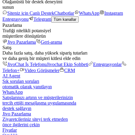
Olağanüstü bir destek deneyimi
sunun
Siteniz için Canlı Destek
Chatbotlar
WhatsApp
Instagram
Entegrasyonu
Telegram
Tüm kanallar
Pazarlama
Trafiği nitelikli potansiyel
müşterilere dönüştürün
Jivo Pazarlama
Geri-arama
Satış
Daha fazla satış, daha yüksek sipariş tutarları
ve daha geniş bir müşteri kitlesi elde edin
JivoChat İş Telefonu
Jivochat Ekip Sohbeti
Entegrasyonlar
Telefon+
Video Görüşmeler
CRM
AI Agent
Sık sorulan soruları
otomatik olarak yanıtlayın
WhatsApp
Satışlarınızı artırın ve müşterilerinizin
tercih ettiği mesajlaşma uygulamasında
destek sağlayın
Jivo Pazarlama
Ziyaretçileriniz siteyi terk etmeden
önce ilgilerini çekin
Fiyatlar