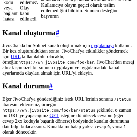
kodu
edilemez.
Kullanıcıya olayın geçici olarak teslim
veya
Olay
edilemediğini bildirin. Sunucu desteğine
bağlantı
kabul
başvurun
hatası
edilmedi
Kanal oluşturma
#
JivoChat'da bir Sohbet kanalı oluşturmak için
uygulamayı
kullanın.
Bir kez oluşturulduktan sonra, JivoChat'ya etkinlikler göndermek
için
URL
kullanılabilir olacaktır,
örneğin:
. JivoChat'dan mesaj
https://wh.jivosite.com/foo/bar
almak için özel bir sunucu uygulayın ve uygulamadaki kanal
ayarlarında olayları almak için URL'yi ekleyin.
Kanal durumu
#
Eğer JivoChat'ya gönderdiğiniz istek URL'lerinin sonuna
/status
ibaresini eklerseniz, örneğin
şeklinde, o zaman
https://wh.jivosite.com/foo/bar/status
bu URL'ye yapacağınız
GET
isteğine dönülecek cevabın (eğer
cevap 2xx koduyla başarılı dönerse) bodysinde kanalın durumuna
dair bilgi bulacaksınız. Kanalda muhatap yoksa cevap
, varsa
0
1
olarak dönecektir.