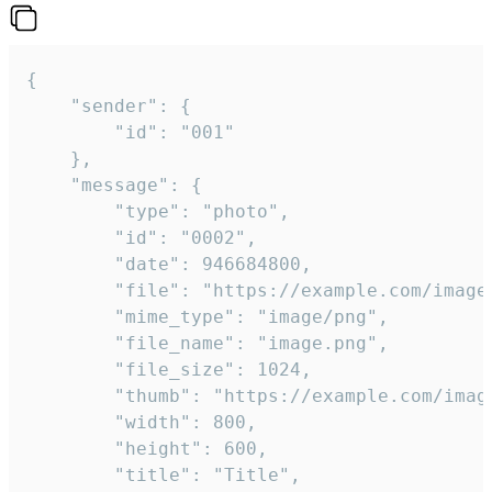
{

	"sender": {

		"id": "001"

	},

	"message": {

		"type": "photo",

		"id": "0002",

		"date": 946684800,

		"file": "https://example.com/image.png",

		"mime_type": "image/png",

		"file_name": "image.png",

		"file_size": 1024,

		"thumb": "https://example.com/image_thumb.png",

		"width": 800,

		"height": 600,

		"title": "Title",
