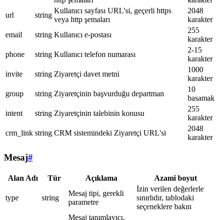
Kullanıcı sayfası URL'si, geçerli https
2048
url
string
veya http şemaları
karakter
255
email
string
Kullanıcı e-postası
karakter
2-15
phone
string
Kullanıcı telefon numarası
karakter
1000
invite
string
Ziyaretçi davet metni
karakter
10
group
string
Ziyaretçinin başvurduğu departman
basamak
255
intent
string
Ziyaretçinin talebinin konusu
karakter
2048
crm_link
string
CRM sistemindeki Ziyaretçi URL'si
karakter
Mesaj
#
Alan Adı
Tür
Açıklama
Azami boyut
İzin verilen değerlerle
Mesaj tipi, gerekli
type
string
sınırlıdır, tablodaki
parametre
seçeneklere bakın
Mesaj tanımlayıcı,