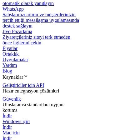
otomatik olarak yanıtlayın
WhatsApp
Satışlarınızı artırın ve müşterilerinizin
tercih ettiği mesajlaşma uygulamasında
destek sağlayın
Jivo Pazarlama
Ziyaretçileriniz siteyi terk etmeden
önce ilgilerini çekin
Fiyatlar
Ortaklık
Uygulamalar
Yardım
Blog
Kaynaklar
Geliştiriciler için API
Hazır entegrasyon çözümleri
Güvenlik
Uluslararası standartlara uygun
koruma
İndir
Windows için
İndir
Mac için
İndir