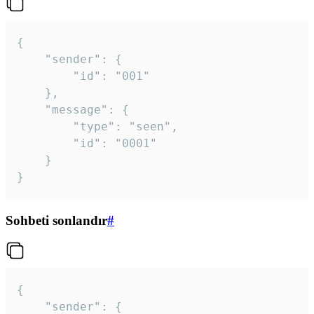
{

	"sender": {

		"id": "001"

	},

	"message": {

		"type": "seen",

		"id": "0001"

	}

}
Sohbeti sonlandır
#
{

	"sender": {
