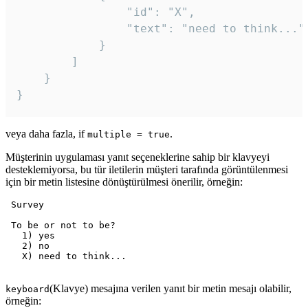
				"id": "X",

				"text": "need to think..."

			}

		]

	}

veya daha fazla, if
.
multiple = true
Müşterinin uygulaması yanıt seçeneklerine sahip bir klavyeyi
desteklemiyorsa, bu tür iletilerin müşteri tarafında görüntülenmesi
için bir metin listesine dönüştürülmesi önerilir, örneğin:
 Survey

 To be or not to be?

   1) yes

   2) no

   X) need to think...

(Klavye) mesajına verilen yanıt bir metin mesajı olabilir,
keyboard
örneğin: