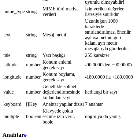
uyumlu olmayabilir!
MIME türü medya
İzin verilen değerler
mime_type
string
verileri
listesiyle sınırlıdır
Uzunluğun 1000
karakterle
sınırlandırılması önerilir,
text
string
Mesaj metni
aşılırsa metnin geri
kalanı ayrı metin
mesajlarıyla gönderilir.
title
string
Yazı başlığı
255 karakter
Konum enlemi,
latitude
number
-90.0000'den +90.0000'e
gerçek sayı
Konum boylamı,
longitude
number
-180.0000 ila +180.0000
gerçek sayı
Genellikle sohbet
value
number
değerlendirmesinde
herhangi bir sayı
kullanılan sayı
keyboard
[]Key
Anahtar yapılar dizisi
7 anahtar
Klavyede çoklu
multiple
boolean
seçime izin verir,
doğru ya da yanlış
boole
Anahtar
#