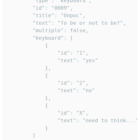
		"type": "keyboard",

		"id": "0009",

		"title": "Опрос",

		"text": "To be or not to be?",

		"multiple": false,

		"keyboard": [

			{

				"id": "1",

				"text": "yes"

			},

			{

				"id": "2",

				"text": "no"

			},

			{

				"id": "X",

				"text": "need to think..."

			}

		]
