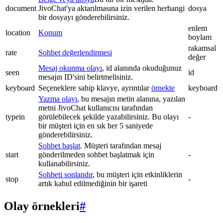
document
JivoChat'ya aktarılmasına izin verilen herhangi
dosya
bir dosyayı gönderebilirsiniz.
enlem
location
Konum
boylam
rakamsal
rate
Sohbet değerlendirmesi
değer
Mesaj okunma olayı
, id alanında okuduğunuz
seen
id
mesajın ID'sini belirtmelisiniz.
keyboard
Seçeneklere sahip klavye, ayrıntılar
örnekte
keyboard
Yazma olayı
, bu mesajın metin alanına, yazılan
metni JivoChat kullanıcısı tarafından
typein
görülebilecek şekilde yazabilirsiniz. Bu olayı
-
bir müşteri için en sık her 5 saniyede
gönderebilirsiniz.
Sohbet başlat
. Müşteri tarafından mesaj
start
gönderilmeden sohbet başlatmak için
-
kullanabilirsiniz.
Sohbeti sonlandır
, bu müşteri için etkinliklerin
stop
-
artık kabul edilmediğinin bir işareti
Olay örnekleri
#