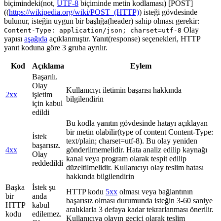
biçimindeki(not,
UTF-8
biçiminde metin kodlaması) [POST]
((
https://wikipedia.org/wiki/POST_(HTTP)
) isteği gövdesinde
bulunur, isteğin uygun bir başlığa(header) sahip olması gerekir:
Olay
Content-Type: application/json; charset=utf-8
yapısı
aşağıda
açıklanmıştır. Yanıt(response) seçenekleri, HTTP
yanıt koduna göre 3 gruba ayrılır.
Kod
Açıklama
Eylem
Başarılı.
Olay
Kullanıcıyı iletimin başarısı hakkında
2xx
işletim
bilgilendirin
için kabul
edildi
Bu kodla yanıtın gövdesinde hatayı açıklayan
bir metin olabilir(type of content Content-Type:
İstek
text/plain; charset=utf-8). Bu olay yeniden
başarısız.
4xx
gönderilmemelidir. Hata analiz edilip kaynağı
Olay
kanal veya program olarak tespit edilip
reddedildi
düzeltilmelidir. Kullanıcıyı olay teslim hatası
hakkında bilgilendirin
Başka
İstek şu
HTTP kodu
5xx
olması veya bağlantının
bir
anda
başarısız olması durumunda isteğin 3-60 saniye
HTTP
kabul
aralıklarla 3 defaya kadar tekrarlanması önerilir.
kodu
edilemez.
Kullanıcıya olayın geçici olarak teslim