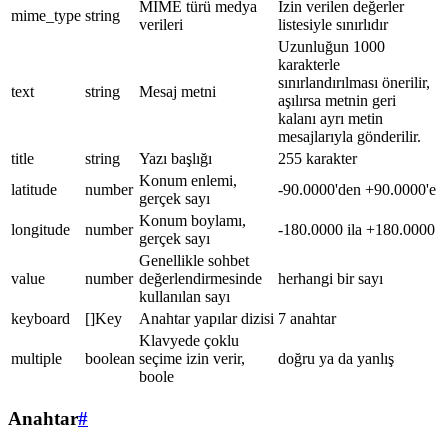
MIME türü medya
İzin verilen değerler
mime_type
string
verileri
listesiyle sınırlıdır
Uzunluğun 1000
karakterle
sınırlandırılması önerilir,
text
string
Mesaj metni
aşılırsa metnin geri
kalanı ayrı metin
mesajlarıyla gönderilir.
title
string
Yazı başlığı
255 karakter
Konum enlemi,
latitude
number
-90.0000'den +90.0000'e
gerçek sayı
Konum boylamı,
longitude
number
-180.0000 ila +180.0000
gerçek sayı
Genellikle sohbet
value
number
değerlendirmesinde
herhangi bir sayı
kullanılan sayı
keyboard
[]Key
Anahtar yapılar dizisi
7 anahtar
Klavyede çoklu
multiple
boolean
seçime izin verir,
doğru ya da yanlış
boole
Anahtar
#