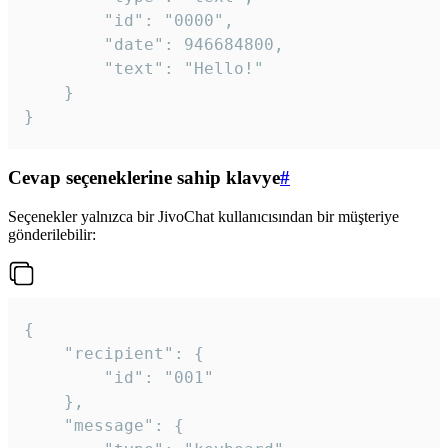
		"id": "0000",

		"date": 946684800,

		"text": "Hello!"

	}

}
Cevap seçeneklerine sahip klavye
#
Seçenekler yalnızca bir JivoChat kullanıcısından bir müşteriye
gönderilebilir:
{

	"recipient": {

		"id": "001"

	},

	"message": {
