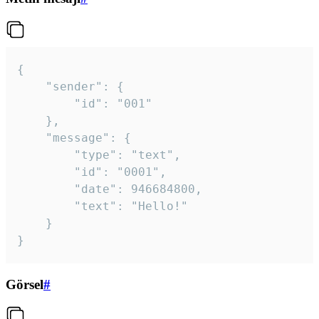
{

	"sender": {

		"id": "001"

	},

	"message": {

		"type": "text",

		"id": "0001",

		"date": 946684800,

		"text": "Hello!"

	}

}
Görsel
#