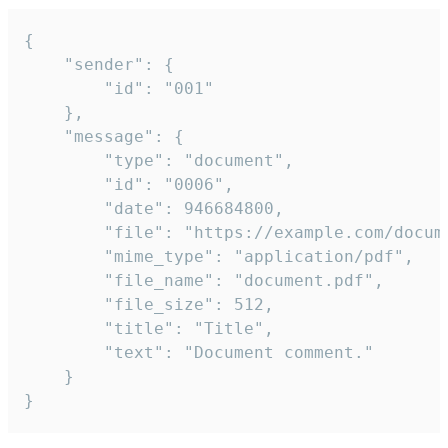
{

	"sender": {

		"id": "001"

	},

	"message": {

		"type": "document",

		"id": "0006",

		"date": 946684800,

		"file": "https://example.com/document.pdf",

		"mime_type": "application/pdf",

		"file_name": "document.pdf",

		"file_size": 512,

		"title": "Title",

		"text": "Document comment."

	}

}