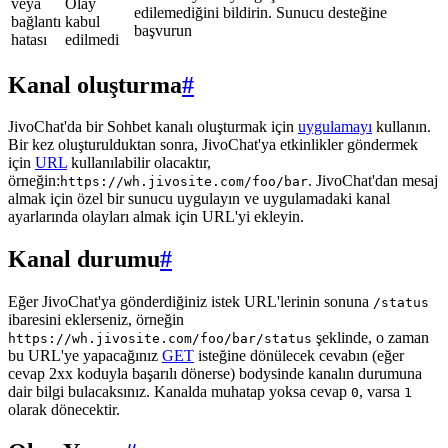
veya
Olay
edilemediğini bildirin. Sunucu desteğine
bağlantı
kabul
başvurun
hatası
edilmedi
Kanal oluşturma
#
JivoChat'da bir Sohbet kanalı oluşturmak için
uygulamayı
kullanın.
Bir kez oluşturulduktan sonra, JivoChat'ya etkinlikler göndermek
için
URL
kullanılabilir olacaktır,
örneğin:
. JivoChat'dan mesaj
https://wh.jivosite.com/foo/bar
almak için özel bir sunucu uygulayın ve uygulamadaki kanal
ayarlarında olayları almak için URL'yi ekleyin.
Kanal durumu
#
Eğer JivoChat'ya gönderdiğiniz istek URL'lerinin sonuna
/status
ibaresini eklerseniz, örneğin
şeklinde, o zaman
https://wh.jivosite.com/foo/bar/status
bu URL'ye yapacağınız
GET
isteğine dönülecek cevabın (eğer
cevap 2xx koduyla başarılı dönerse) bodysinde kanalın durumuna
dair bilgi bulacaksınız. Kanalda muhatap yoksa cevap
, varsa
0
1
olarak dönecektir.