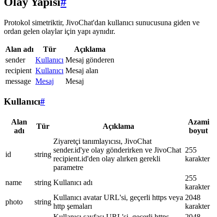
Olay Yapısı
#
Protokol simetriktir, JivoChat'dan kullanıcı sunucusuna giden ve
ordan gelen olaylar için yapı aynıdır.
Alan adı
Tür
Açıklama
sender
Kullanıcı
Mesaj gönderen
recipient
Kullanıcı
Mesaj alan
message
Mesaj
Mesaj
Kullanıcı
#
Alan
Azami
Tür
Açıklama
adı
boyut
Ziyaretçi tanımlayıcısı, JivoChat
sender.id'ye olay gönderirken ve JivoChat
255
id
string
recipient.id'den olay alırken gerekli
karakter
parametre
255
name
string
Kullanıcı adı
karakter
Kullanıcı avatar URL'si, geçerli https veya
2048
photo
string
http şemaları
karakter
Kullanıcı sayfası URL'si, geçerli https
2048