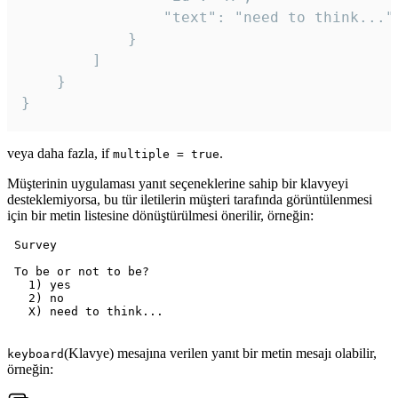
				"text": "need to think..."

			}

		]

	}

veya daha fazla, if
.
multiple = true
Müşterinin uygulaması yanıt seçeneklerine sahip bir klavyeyi
desteklemiyorsa, bu tür iletilerin müşteri tarafında görüntülenmesi
için bir metin listesine dönüştürülmesi önerilir, örneğin:
 Survey

 To be or not to be?

   1) yes

   2) no

   X) need to think...

(Klavye) mesajına verilen yanıt bir metin mesajı olabilir,
keyboard
örneğin: