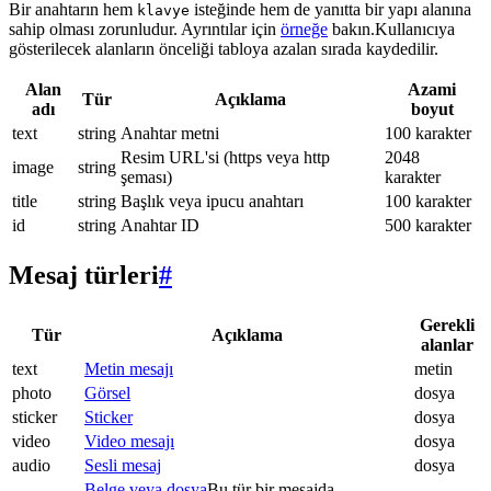
Bir anahtarın hem
isteğinde hem de yanıtta bir yapı alanına
klavye
sahip olması zorunludur. Ayrıntılar için
örneğe
bakın.Kullanıcıya
gösterilecek alanların önceliği tabloya azalan sırada kaydedilir.
Alan
Azami
Tür
Açıklama
adı
boyut
text
string
Anahtar metni
100 karakter
Resim URL'si (https veya http
2048
image
string
şeması)
karakter
title
string
Başlık veya ipucu anahtarı
100 karakter
id
string
Anahtar ID
500 karakter
Mesaj türleri
#
Gerekli
Tür
Açıklama
alanlar
text
Metin mesajı
metin
photo
Görsel
dosya
sticker
Sticker
dosya
video
Video mesajı
dosya
audio
Sesli mesaj
dosya
Belge veya dosya
Bu tür bir mesajda.