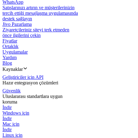
WhatsApp
Satışlarınızı artırın ve müşterilerinizin
tercih ettiği mesajlaşma uygulamasında
destek sağlayın
Jivo Pazarlama
Ziyaretçileriniz siteyi terk etmeden
önce ilgilerini çekin
Fiyatlar
Ortaklık
Uygulamalar
Yardım
Blog
Kaynaklar
Geliştiriciler için API
Hazır entegrasyon çözümleri
Güvenlik
Uluslararası standartlara uygun
koruma
İndir
Windows için
İndir
Mac için
İndir
Linux için