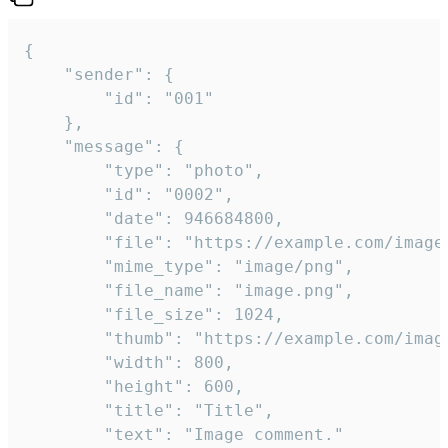
{

	"sender": {

		"id": "001"

	},

	"message": {

		"type": "photo",

		"id": "0002",

		"date": 946684800,

		"file": "https://example.com/image.png",

		"mime_type": "image/png",

		"file_name": "image.png",

		"file_size": 1024,

		"thumb": "https://example.com/image_thumb.png",

		"width": 800,

		"height": 600,

		"title": "Title",

		"text": "Image comment."
