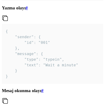
Yazma olayı
#
{

	"sender": {

		"id": "001"

	},

	"message": {

		"type": "typein",

		"text": "Wait a minute"

	}

}
Mesaj okunma olayı
#