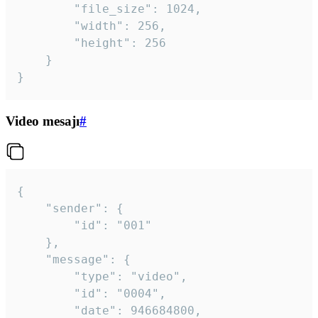
		"file_size": 1024,

		"width": 256,

		"height": 256

	}

}
Video mesajı
#
{

	"sender": {

		"id": "001"

	},

	"message": {

		"type": "video",

		"id": "0004",

		"date": 946684800,
