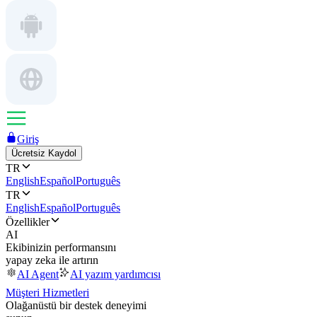
Giriş
Ücretsiz Kaydol
TR
English
Español
Português
TR
English
Español
Português
Özellikler
AI
Ekibinizin performansını
yapay zeka ile artırın
AI Agent
AI yazım yardımcısı
Müşteri Hizmetleri
Olağanüstü bir destek deneyimi