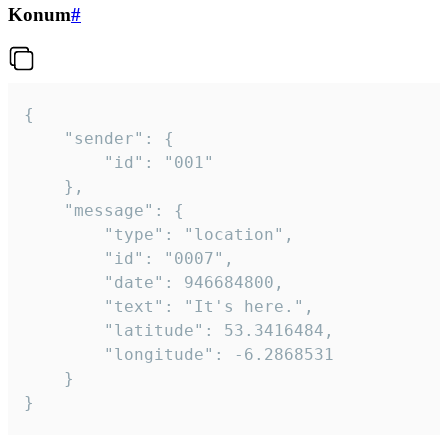
Konum
#
{

	"sender": {

		"id": "001"

	},

	"message": {

		"type": "location",

		"id": "0007",

		"date": 946684800,

		"text": "It's here.",

		"latitude": 53.3416484,

		"longitude": -6.2868531

	}

}