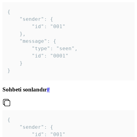
{

	"sender": {

		"id": "001"

	},

	"message": {

		"type": "seen",

		"id": "0001"

	}

}
Sohbeti sonlandır
#
{

	"sender": {

		"id": "001"
