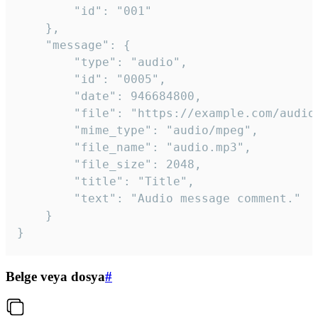
		"id": "001"

	},

	"message": {

		"type": "audio",

		"id": "0005",

		"date": 946684800,

		"file": "https://example.com/audio.mp3",

		"mime_type": "audio/mpeg",

		"file_name": "audio.mp3",

		"file_size": 2048,

		"title": "Title",

		"text": "Audio message comment."

	}

}
Belge veya dosya
#