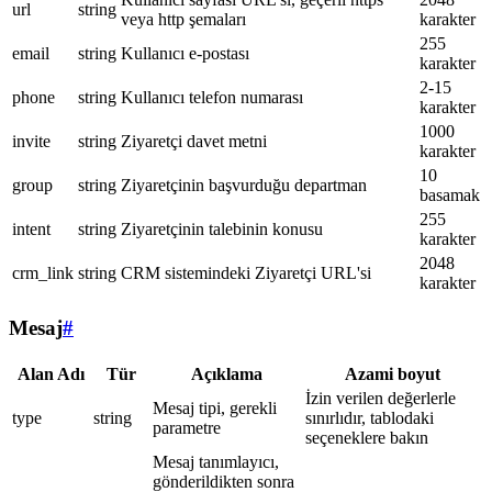
url
string
veya http şemaları
karakter
255
email
string
Kullanıcı e-postası
karakter
2-15
phone
string
Kullanıcı telefon numarası
karakter
1000
invite
string
Ziyaretçi davet metni
karakter
10
group
string
Ziyaretçinin başvurduğu departman
basamak
255
intent
string
Ziyaretçinin talebinin konusu
karakter
2048
crm_link
string
CRM sistemindeki Ziyaretçi URL'si
karakter
Mesaj
#
Alan Adı
Tür
Açıklama
Azami boyut
İzin verilen değerlerle
Mesaj tipi, gerekli
type
string
sınırlıdır, tablodaki
parametre
seçeneklere bakın
Mesaj tanımlayıcı,
gönderildikten sonra