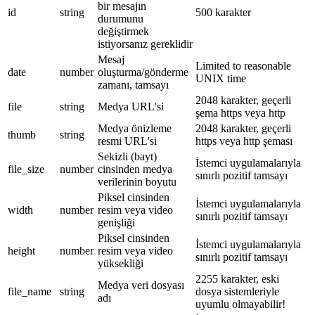
bir mesajın
id
string
500 karakter
durumunu
değiştirmek
istiyorsanız gereklidir
Mesaj
Limited to reasonable
date
number
oluşturma/gönderme
UNIX time
zamanı, tamsayı
2048 karakter, geçerli
file
string
Medya URL'si
şema https veya http
Medya önizleme
2048 karakter, geçerli
thumb
string
resmi URL'si
https veya http şeması
Sekizli (bayt)
İstemci uygulamalarıyla
file_size
number
cinsinden medya
sınırlı pozitif tamsayı
verilerinin boyutu
Piksel cinsinden
İstemci uygulamalarıyla
width
number
resim veya video
sınırlı pozitif tamsayı
genişliği
Piksel cinsinden
İstemci uygulamalarıyla
height
number
resim veya video
sınırlı pozitif tamsayı
yüksekliği
2255 karakter, eski
Medya veri dosyası
file_name
string
dosya sistemleriyle
adı
uyumlu olmayabilir!