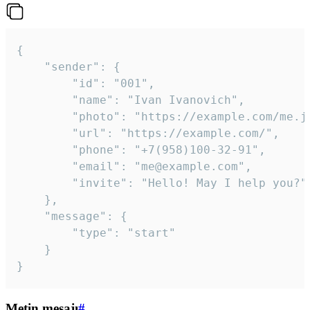
{

	"sender": {

		"id": "001",

		"name": "Ivan Ivanovich",

		"photo": "https://example.com/me.jpg",

		"url": "https://example.com/",

		"phone": "+7(958)100-32-91",

		"email": "me@example.com",

		"invite": "Hello! May I help you?"

	},

	"message": {

		"type": "start"

	}

}
Metin mesajı
#