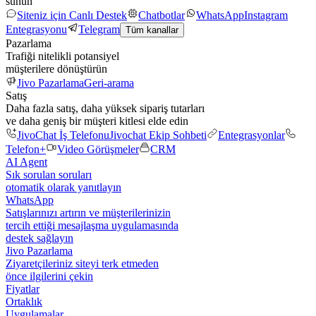
sunun
Siteniz için Canlı Destek
Chatbotlar
WhatsApp
Instagram
Entegrasyonu
Telegram
Tüm kanallar
Pazarlama
Trafiği nitelikli potansiyel
müşterilere dönüştürün
Jivo Pazarlama
Geri-arama
Satış
Daha fazla satış, daha yüksek sipariş tutarları
ve daha geniş bir müşteri kitlesi elde edin
JivoChat İş Telefonu
Jivochat Ekip Sohbeti
Entegrasyonlar
Telefon+
Video Görüşmeler
CRM
AI Agent
Sık sorulan soruları
otomatik olarak yanıtlayın
WhatsApp
Satışlarınızı artırın ve müşterilerinizin
tercih ettiği mesajlaşma uygulamasında
destek sağlayın
Jivo Pazarlama
Ziyaretçileriniz siteyi terk etmeden
önce ilgilerini çekin
Fiyatlar
Ortaklık
Uygulamalar