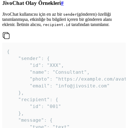
JivoChat Olay Örnekleri
#
JivoChat kullanıcısı için en az bir
(gönderen) özelliği
sender
tanımlanmışsa, etkinliğe bu bilgileri içeren bir gönderen alanı
eklenir. İletinin alıcısı,
tarafından tanımlanır.
recipient.id
{

	"sender": {

		"id": "XXX",

		"name": "Consultant",

		"photo": "https://example.com/avatar.png",

		"email": "info@jivosite.com"

	},

	"recipient": {

		"id": "001"

	},

	"message": {

		"type": "text",
