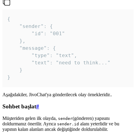
{

	"sender": {

		"id": "001"

	},

	"message": {

		"type": "text",

		"text": "need to think..."

	}

Aşağıdakiler, JivoChat'ya gönderilecek olay örnekleridir..
Sohbet başlat
#
Müşteriden gelen ilk olayda,
(gönderen) yapısını
sender
doldurmanız önerilir. Ayrıca
alanı yeterlidir ve bu
sender.id
yapının kalan alanları ancak değiştiğinde doldurulabilir.