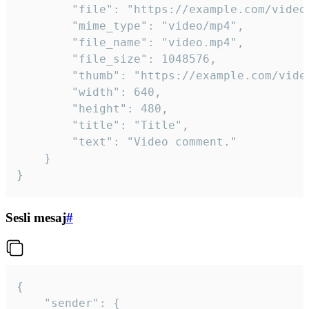
		"file": "https://example.com/video.mp4",

		"mime_type": "video/mp4",

		"file_name": "video.mp4",

		"file_size": 1048576,

		"thumb": "https://example.com/video_thumb.png",

		"width": 640,

		"height": 480,

		"title": "Title",

		"text": "Video comment."

	}

}
Sesli mesaj
#
{

	"sender": {
