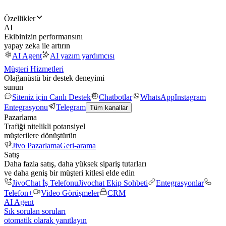
Özellikler
AI
Ekibinizin performansını
yapay zeka ile artırın
AI Agent
AI yazım yardımcısı
Müşteri Hizmetleri
Olağanüstü bir destek deneyimi
sunun
Siteniz için Canlı Destek
Chatbotlar
WhatsApp
Instagram
Entegrasyonu
Telegram
Tüm kanallar
Pazarlama
Trafiği nitelikli potansiyel
müşterilere dönüştürün
Jivo Pazarlama
Geri-arama
Satış
Daha fazla satış, daha yüksek sipariş tutarları
ve daha geniş bir müşteri kitlesi elde edin
JivoChat İş Telefonu
Jivochat Ekip Sohbeti
Entegrasyonlar
Telefon+
Video Görüşmeler
CRM
AI Agent
Sık sorulan soruları
otomatik olarak yanıtlayın