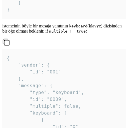
	}

}
istemcinin böyle bir mesaja yanıtının
(klavye) dizisinden
keyboard
bir öğe olması beklenir, if
:
multiple != true
{

	"sender": {

		"id": "001"

	},

	"message": {

		"type": "keyboard",

		"id": "0009",

		"multiple": false,

		"keyboard": [

			{

				"id": "X",
