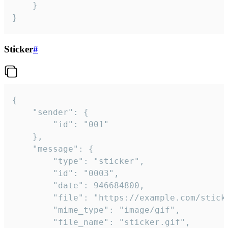
	}

}
Sticker
#
{

	"sender": {

		"id": "001"

	},

	"message": {

		"type": "sticker",

		"id": "0003",

		"date": 946684800,

		"file": "https://example.com/sticker.gif",

		"mime_type": "image/gif",

		"file_name": "sticker.gif",
