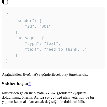
{

	"sender": {

		"id": "001"

	},

	"message": {

		"type": "text",

		"text": "need to think..."

	}

Aşağıdakiler, JivoChat'ya gönderilecek olay örnekleridir..
Sohbet başlat
#
Müşteriden gelen ilk olayda,
(gönderen) yapısını
sender
doldurmanız önerilir. Ayrıca
alanı yeterlidir ve bu
sender.id
yapının kalan alanları ancak değiştiğinde doldurulabilir.