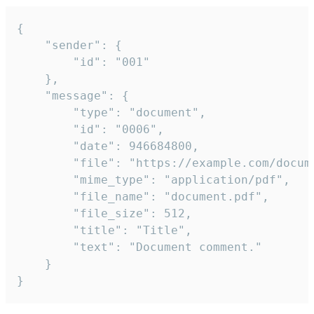
{

	"sender": {

		"id": "001"

	},

	"message": {

		"type": "document",

		"id": "0006",

		"date": 946684800,

		"file": "https://example.com/document.pdf",

		"mime_type": "application/pdf",

		"file_name": "document.pdf",

		"file_size": 512,

		"title": "Title",

		"text": "Document comment."

	}

}