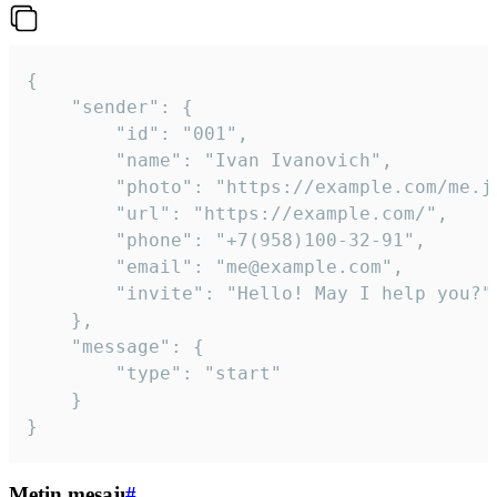
{

	"sender": {

		"id": "001",

		"name": "Ivan Ivanovich",

		"photo": "https://example.com/me.jpg",

		"url": "https://example.com/",

		"phone": "+7(958)100-32-91",

		"email": "me@example.com",

		"invite": "Hello! May I help you?"

	},

	"message": {

		"type": "start"

	}

}
Metin mesajı
#