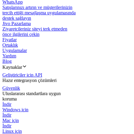
WhatsApp
Satışlarınızı artırın ve müşterilerinizin
tercih ettiği mesajlaşma uygulamasında
destek sağlayın
Jivo Pazarlama
Ziyaretçileriniz siteyi terk etmeden
önce ilgilerini çekin
Fiyatlar
Ortaklık
Uygulamalar
Yardım
Blog
Kaynaklar
Geliştiriciler için API
Hazır entegrasyon çözümleri
Güvenlik
Uluslararası standartlara uygun
koruma
İndir
Windows için
İndir
Mac için
İndir
Linux için