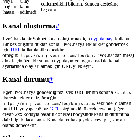
veya
Olay
edilemediğini bildirin. Sunucu desteğine
bağlantı
kabul
başvurun
hatası
edilmedi
Kanal oluşturma
#
JivoChat'da bir Sohbet kanalı oluşturmak için
uygulamayı
kullanın.
Bir kez oluşturulduktan sonra, JivoChat'ya etkinlikler göndermek
için
URL
kullanılabilir olacaktır,
örneğin:
. JivoChat'dan mesaj
https://wh.jivosite.com/foo/bar
almak için özel bir sunucu uygulayın ve uygulamadaki kanal
ayarlarında olayları almak için URL'yi ekleyin.
Kanal durumu
#
Eğer JivoChat'ya gönderdiğiniz istek URL'lerinin sonuna
/status
ibaresini eklerseniz, örneğin
şeklinde, o zaman
https://wh.jivosite.com/foo/bar/status
bu URL'ye yapacağınız
GET
isteğine dönülecek cevabın (eğer
cevap 2xx koduyla başarılı dönerse) bodysinde kanalın durumuna
dair bilgi bulacaksınız. Kanalda muhatap yoksa cevap
, varsa
0
1
olarak dönecektir.