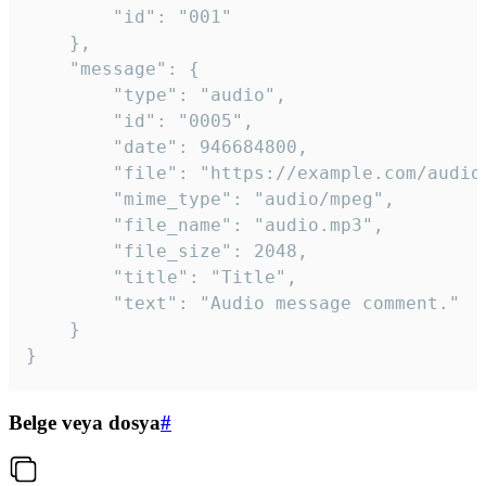
		"id": "001"

	},

	"message": {

		"type": "audio",

		"id": "0005",

		"date": 946684800,

		"file": "https://example.com/audio.mp3",

		"mime_type": "audio/mpeg",

		"file_name": "audio.mp3",

		"file_size": 2048,

		"title": "Title",

		"text": "Audio message comment."

	}

}
Belge veya dosya
#