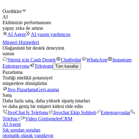
Özellikler
AI
Ekibinizin performansını
yapay zeka ile artırın
AI Agent
AI yazım yardımcısı
Müşteri Hizmetleri
Olağanüstü bir destek deneyimi
sunun
Siteniz için Canlı Destek
Chatbotlar
WhatsApp
Instagram
Entegrasyonu
Telegram
Tüm kanallar
Pazarlama
Trafiği nitelikli potansiyel
müşterilere dönüştürün
Jivo Pazarlama
Geri-arama
Satış
Daha fazla satış, daha yüksek sipariş tutarları
ve daha geniş bir müşteri kitlesi elde edin
JivoChat İş Telefonu
Jivochat Ekip Sohbeti
Entegrasyonlar
Telefon+
Video Görüşmeler
CRM
AI Agent
Sık sorulan soruları
otomatik olarak yanıtlayın