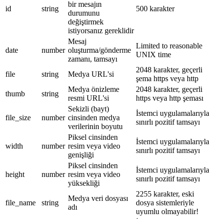
bir mesajın
id
string
500 karakter
durumunu
değiştirmek
istiyorsanız gereklidir
Mesaj
Limited to reasonable
date
number
oluşturma/gönderme
UNIX time
zamanı, tamsayı
2048 karakter, geçerli
file
string
Medya URL'si
şema https veya http
Medya önizleme
2048 karakter, geçerli
thumb
string
resmi URL'si
https veya http şeması
Sekizli (bayt)
İstemci uygulamalarıyla
file_size
number
cinsinden medya
sınırlı pozitif tamsayı
verilerinin boyutu
Piksel cinsinden
İstemci uygulamalarıyla
width
number
resim veya video
sınırlı pozitif tamsayı
genişliği
Piksel cinsinden
İstemci uygulamalarıyla
height
number
resim veya video
sınırlı pozitif tamsayı
yüksekliği
2255 karakter, eski
Medya veri dosyası
file_name
string
dosya sistemleriyle
adı
uyumlu olmayabilir!