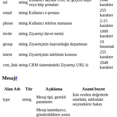
url
string
veya http şemaları
karakter
255
email
string
Kullanıcı e-postası
karakter
2-15
phone
string
Kullanıcı telefon numarası
karakter
1000
invite
string
Ziyaretçi davet metni
karakter
10
group
string
Ziyaretçinin başvurduğu departman
basamak
255
intent
string
Ziyaretçinin talebinin konusu
karakter
2048
crm_link
string
CRM sistemindeki Ziyaretçi URL'si
karakter
Mesaj
#
Alan Adı
Tür
Açıklama
Azami boyut
İzin verilen değerlerle
Mesaj tipi, gerekli
type
string
sınırlıdır, tablodaki
parametre
seçeneklere bakın
Mesaj tanımlayıcı,
gönderildikten sonra