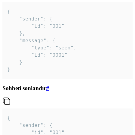
{

	"sender": {

		"id": "001"

	},

	"message": {

		"type": "seen",

		"id": "0001"

	}

}
Sohbeti sonlandır
#
{

	"sender": {

		"id": "001"
