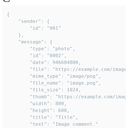
{

	"sender": {

		"id": "001"

	},

	"message": {

		"type": "photo",

		"id": "0002",

		"date": 946684800,

		"file": "https://example.com/image.png",

		"mime_type": "image/png",

		"file_name": "image.png",

		"file_size": 1024,

		"thumb": "https://example.com/image_thumb.png",

		"width": 800,

		"height": 600,

		"title": "Title",

		"text": "Image comment."
