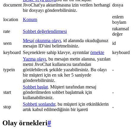
document
JivoChat'ya aktarılmasına izin verilen herhangi
dosya
bir dosyayı gönderebilirsiniz.
enlem
location
Konum
boylam
rakamsal
rate
Sohbet değerlendirmesi
değer
Mesaj okunma olayı
, id alanında okuduğunuz
seen
id
mesajın ID'sini belirtmelisiniz.
keyboard
Seçeneklere sahip klavye, ayrıntılar
örnekte
keyboard
Yazma olayı
, bu mesajın metin alanına, yazılan
metni JivoChat kullanıcısı tarafından
typein
görülebilecek şekilde yazabilirsiniz. Bu olayı
-
bir müşteri için en sık her 5 saniyede
gönderebilirsiniz.
Sohbet başlat
. Müşteri tarafından mesaj
start
gönderilmeden sohbet başlatmak için
-
kullanabilirsiniz.
Sohbeti sonlandır
, bu müşteri için etkinliklerin
stop
-
artık kabul edilmediğinin bir işareti
Olay örnekleri
#