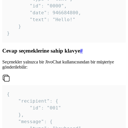
		"id": "0000",

		"date": 946684800,

		"text": "Hello!"

	}

}
Cevap seçeneklerine sahip klavye
#
Seçenekler yalnızca bir JivoChat kullanıcısından bir müşteriye
gönderilebilir:
{

	"recipient": {

		"id": "001"

	},

	"message": {
