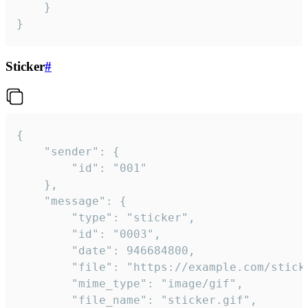
	}

}
Sticker
#
{

	"sender": {

		"id": "001"

	},

	"message": {

		"type": "sticker",

		"id": "0003",

		"date": 946684800,

		"file": "https://example.com/sticker.gif",

		"mime_type": "image/gif",

		"file_name": "sticker.gif",
