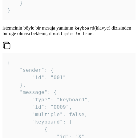
	}

}
istemcinin böyle bir mesaja yanıtının
(klavye) dizisinden
keyboard
bir öğe olması beklenir, if
:
multiple != true
{

	"sender": {

		"id": "001"

	},

	"message": {

		"type": "keyboard",

		"id": "0009",

		"multiple": false,

		"keyboard": [

			{

				"id": "X",
