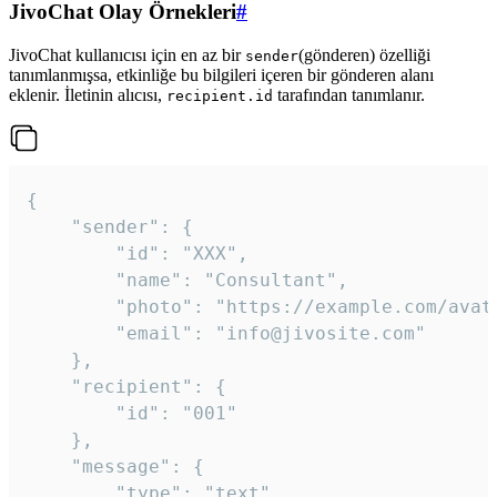
JivoChat Olay Örnekleri
#
JivoChat kullanıcısı için en az bir
(gönderen) özelliği
sender
tanımlanmışsa, etkinliğe bu bilgileri içeren bir gönderen alanı
eklenir. İletinin alıcısı,
tarafından tanımlanır.
recipient.id
{

	"sender": {

		"id": "XXX",

		"name": "Consultant",

		"photo": "https://example.com/avatar.png",

		"email": "info@jivosite.com"

	},

	"recipient": {

		"id": "001"

	},

	"message": {

		"type": "text",
