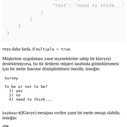
				"text": "need to think..."

			}

		]

	}

veya daha fazla, if
.
multiple = true
Müşterinin uygulaması yanıt seçeneklerine sahip bir klavyeyi
desteklemiyorsa, bu tür iletilerin müşteri tarafında görüntülenmesi
için bir metin listesine dönüştürülmesi önerilir, örneğin:
 Survey

 To be or not to be?

   1) yes

   2) no

   X) need to think...

(Klavye) mesajına verilen yanıt bir metin mesajı olabilir,
keyboard
örneğin: