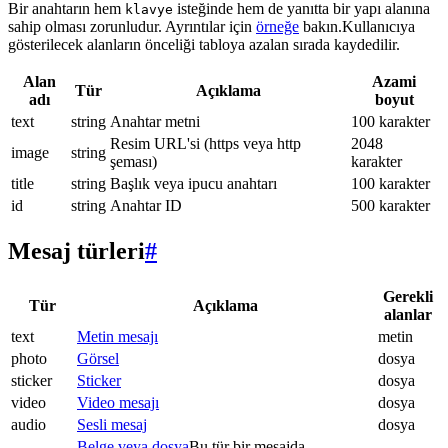
Bir anahtarın hem
isteğinde hem de yanıtta bir yapı alanına
klavye
sahip olması zorunludur. Ayrıntılar için
örneğe
bakın.Kullanıcıya
gösterilecek alanların önceliği tabloya azalan sırada kaydedilir.
Alan
Azami
Tür
Açıklama
adı
boyut
text
string
Anahtar metni
100 karakter
Resim URL'si (https veya http
2048
image
string
şeması)
karakter
title
string
Başlık veya ipucu anahtarı
100 karakter
id
string
Anahtar ID
500 karakter
Mesaj türleri
#
Gerekli
Tür
Açıklama
alanlar
text
Metin mesajı
metin
photo
Görsel
dosya
sticker
Sticker
dosya
video
Video mesajı
dosya
audio
Sesli mesaj
dosya
Belge veya dosya
Bu tür bir mesajda.