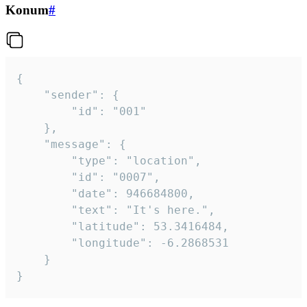
Konum
#
{

	"sender": {

		"id": "001"

	},

	"message": {

		"type": "location",

		"id": "0007",

		"date": 946684800,

		"text": "It's here.",

		"latitude": 53.3416484,

		"longitude": -6.2868531

	}

}