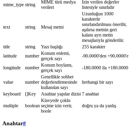
MIME türü medya
İzin verilen değerler
mime_type
string
verileri
listesiyle sınırlıdır
Uzunluğun 1000
karakterle
sınırlandırılması önerilir,
text
string
Mesaj metni
aşılırsa metnin geri
kalanı ayrı metin
mesajlarıyla gönderilir.
title
string
Yazı başlığı
255 karakter
Konum enlemi,
latitude
number
-90.0000'den +90.0000'e
gerçek sayı
Konum boylamı,
longitude
number
-180.0000 ila +180.0000
gerçek sayı
Genellikle sohbet
value
number
değerlendirmesinde
herhangi bir sayı
kullanılan sayı
keyboard
[]Key
Anahtar yapılar dizisi
7 anahtar
Klavyede çoklu
multiple
boolean
seçime izin verir,
doğru ya da yanlış
boole
Anahtar
#