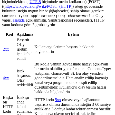
biçimindeki(not,
UTF-8
biçiminde metin kodlaması) [POST]
((
https://wikipedia.org/wiki/POST_(HTTP)
) isteği gövdesinde
bulunur, isteğin uygun bir başlığa(header) sahip olması gerekir:
Olay
Content-Type: application/json; charset=utf-8
yapısı
aşağıda
açıklanmıştır. Yanıt(response) seçenekleri, HTTP
yanıt koduna göre 3 gruba ayrılır.
Kod
Açıklama
Eylem
Başarılı.
Olay
Kullanıcıyı iletimin başarısı hakkında
2xx
işletim
bilgilendirin
için kabul
edildi
Bu kodla yanıtın gövdesinde hatayı açıklayan
bir metin olabilir(type of content Content-Type:
İstek
text/plain; charset=utf-8). Bu olay yeniden
başarısız.
4xx
gönderilmemelidir. Hata analiz edilip kaynağı
Olay
kanal veya program olarak tespit edilip
reddedildi
düzeltilmelidir. Kullanıcıyı olay teslim hatası
hakkında bilgilendirin
Başka
İstek şu
HTTP kodu
5xx
olması veya bağlantının
bir
anda
başarısız olması durumunda isteğin 3-60 saniye
HTTP
kabul
aralıklarla 3 defaya kadar tekrarlanması önerilir.
kodu
edilemez.
Kullanıcıya olayın geçici olarak teslim