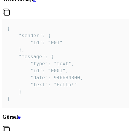
{

	"sender": {

		"id": "001"

	},

	"message": {

		"type": "text",

		"id": "0001",

		"date": 946684800,

		"text": "Hello!"

	}

}
Görsel
#