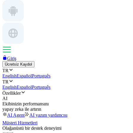
Giriş
Ücretsiz Kaydol
TR
English
Español
Português
TR
English
Español
Português
Özellikler
AI
Ekibinizin performansını
yapay zeka ile artırın
AI Agent
AI yazım yardımcısı
Müşteri Hizmetleri
Olağanüstü bir destek deneyimi