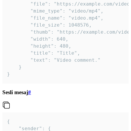
		"file": "https://example.com/video.mp4",

		"mime_type": "video/mp4",

		"file_name": "video.mp4",

		"file_size": 1048576,

		"thumb": "https://example.com/video_thumb.png",

		"width": 640,

		"height": 480,

		"title": "Title",

		"text": "Video comment."

	}

}
Sesli mesaj
#
{

	"sender": {
