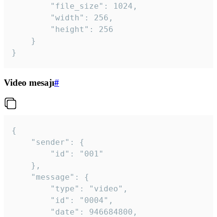
		"file_size": 1024,

		"width": 256,

		"height": 256

	}

}
Video mesajı
#
{

	"sender": {

		"id": "001"

	},

	"message": {

		"type": "video",

		"id": "0004",

		"date": 946684800,
