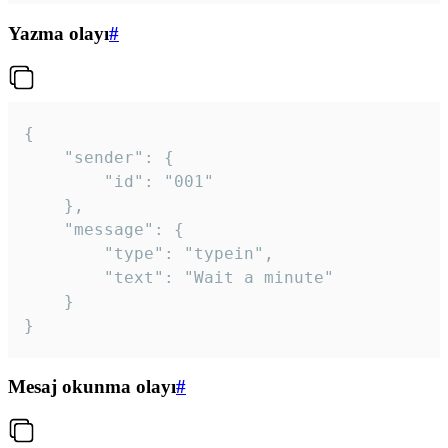
Yazma olayı
#
{

	"sender": {

		"id": "001"

	},

	"message": {

		"type": "typein",

		"text": "Wait a minute"

	}

}
Mesaj okunma olayı
#