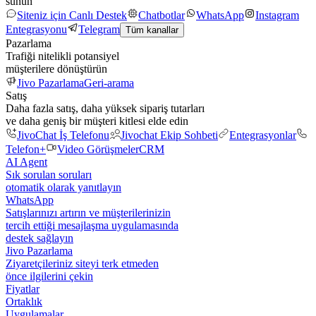
sunun
Siteniz için Canlı Destek
Chatbotlar
WhatsApp
Instagram
Entegrasyonu
Telegram
Tüm kanallar
Pazarlama
Trafiği nitelikli potansiyel
müşterilere dönüştürün
Jivo Pazarlama
Geri-arama
Satış
Daha fazla satış, daha yüksek sipariş tutarları
ve daha geniş bir müşteri kitlesi elde edin
JivoChat İş Telefonu
Jivochat Ekip Sohbeti
Entegrasyonlar
Telefon+
Video Görüşmeler
CRM
AI Agent
Sık sorulan soruları
otomatik olarak yanıtlayın
WhatsApp
Satışlarınızı artırın ve müşterilerinizin
tercih ettiği mesajlaşma uygulamasında
destek sağlayın
Jivo Pazarlama
Ziyaretçileriniz siteyi terk etmeden
önce ilgilerini çekin
Fiyatlar
Ortaklık
Uygulamalar