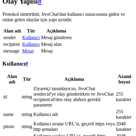
Olay Yapısı
#
Protokol simetriktir, JivoChat'dan kullanıcı sunucusuna giden ve
ordan gelen olaylar için yapı aynıdır.
Alan adı
Tür
Açıklama
sender
Kullanıcı
Mesaj gönderen
recipient
Kullanıcı
Mesaj alan
message
Mesaj
Mesaj
Kullanıcı
#
Alan
Azami
Tür
Açıklama
adı
boyut
Ziyaretçi tanımlayıcısı, JivoChat
sender.id'ye olay gönderirken ve JivoChat
255
id
string
recipient.id'den olay alırken gerekli
karakter
parametre
255
name
string
Kullanıcı adı
karakter
Kullanıcı avatar URL'si, geçerli https veya
2048
photo
string
http şemaları
karakter
Kullanıcı sayfası URL'si, geçerli https
2048