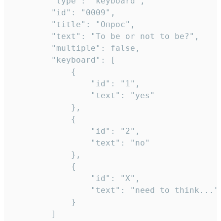
		"type": "keyboard",

		"id": "0009",

		"title": "Опрос",

		"text": "To be or not to be?",

		"multiple": false,

		"keyboard": [

			{

				"id": "1",

				"text": "yes"

			},

			{

				"id": "2",

				"text": "no"

			},

			{

				"id": "X",

				"text": "need to think..."

			}

		]
