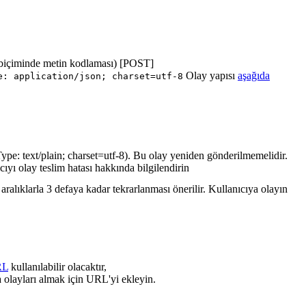
biçiminde metin kodlaması) [POST]
Olay yapısı
aşağıda
e: application/json; charset=utf-8
ype: text/plain; charset=utf-8). Bu olay yeniden gönderilmemelidir.
cıyı olay teslim hatası hakkında bilgilendirin
ralıklarla 3 defaya kadar tekrarlanması önerilir. Kullanıcıya olayın
RL
kullanılabilir olacaktır,
 olayları almak için URL'yi ekleyin.