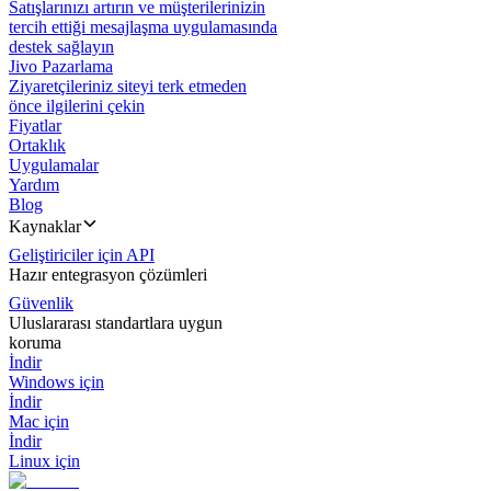
Satışlarınızı artırın ve müşterilerinizin
tercih ettiği mesajlaşma uygulamasında
destek sağlayın
Jivo Pazarlama
Ziyaretçileriniz siteyi terk etmeden
önce ilgilerini çekin
Fiyatlar
Ortaklık
Uygulamalar
Yardım
Blog
Kaynaklar
Geliştiriciler için API
Hazır entegrasyon çözümleri
Güvenlik
Uluslararası standartlara uygun
koruma
İndir
Windows için
İndir
Mac için
İndir
Linux için