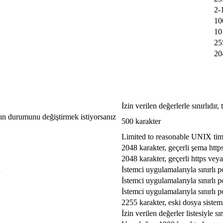
2-
10
10
25
20
İzin verilen değerlerle sınırlıdır
jın durumunu değiştirmek istiyorsanız
500 karakter
Limited to reasonable UNIX ti
2048 karakter, geçerli şema http
2048 karakter, geçerli https veya
u
İstemci uygulamalarıyla sınırlı p
İstemci uygulamalarıyla sınırlı p
İstemci uygulamalarıyla sınırlı p
2255 karakter, eski dosya sistem
İzin verilen değerler listesiyle sın