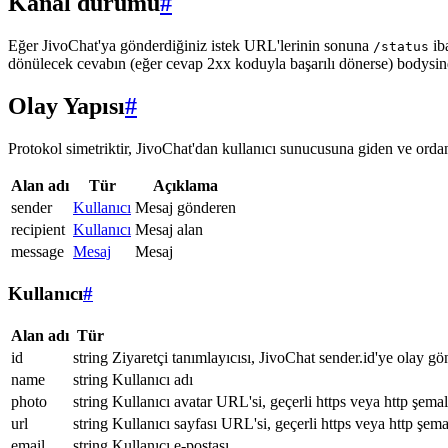
Kanal durumu
#
Eğer JivoChat'ya gönderdiğiniz istek URL'lerinin sonuna
ib
/status
dönülecek cevabın (eğer cevap 2xx koduyla başarılı dönerse) bodysi
Olay Yapısı
#
Protokol simetriktir, JivoChat'dan kullanıcı sunucusuna giden ve ordan 
Alan adı
Tür
Açıklama
sender
Kullanıcı
Mesaj gönderen
recipient
Kullanıcı
Mesaj alan
message
Mesaj
Mesaj
Kullanıcı
#
Alan adı
Tür
id
string
Ziyaretçi tanımlayıcısı, JivoChat sender.id'ye olay gö
name
string
Kullanıcı adı
photo
string
Kullanıcı avatar URL'si, geçerli https veya http şemal
url
string
Kullanıcı sayfası URL'si, geçerli https veya http şema
email
string
Kullanıcı e-postası