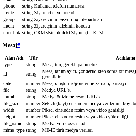
phone
string
Kullanıcı telefon numarası
invite
string
Ziyaretçi davet metni
group
string
Ziyaretçinin başvurduğu departman
intent
string
Ziyaretçinin talebinin konusu
crm_link
string
CRM sistemindeki Ziyaretçi URL'si
Mesaj
#
Alan Adı
Tür
Açıklama
type
string
Mesaj tipi, gerekli parametre
Mesaj tanımlayıcı, gönderildikten sonra bir mesa
id
string
gereklidir
date
number
Mesaj oluşturma/gönderme zamanı, tamsayı
file
string
Medya URL'si
thumb
string
Medya önizleme resmi URL'si
file_size
number
Sekizli (bayt) cinsinden medya verilerinin boyut
width
number
Piksel cinsinden resim veya video genişliği
height
number
Piksel cinsinden resim veya video yüksekliği
file_name
string
Medya veri dosyası adı
mime_type
string
MIME türü medya verileri