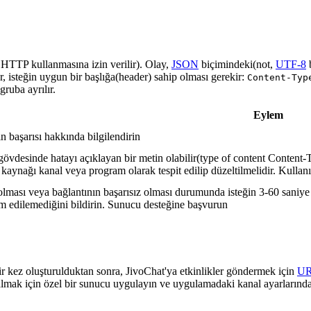
a HTTP kullanmasına izin verilir). Olay,
JSON
biçimindeki(not,
UTF-8
r, isteğin uygun bir başlığa(header) sahip olması gerekir:
Content-Typ
ruba ayrılır.
Eylem
in başarısı hakkında bilgilendirin
gövdesinde hatayı açıklayan bir metin olabilir(type of content Content-T
 kaynağı kanal veya program olarak tespit edilip düzeltilmelidir. Kullanı
lması veya bağlantının başarısız olması durumunda isteğin 3-60 saniye a
lim edilemediğini bildirin. Sunucu desteğine başvurun
ir kez oluşturulduktan sonra, JivoChat'ya etkinlikler göndermek için
U
almak için özel bir sunucu uygulayın ve uygulamadaki kanal ayarlarında