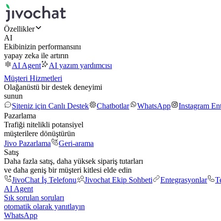
Özellikler
AI
Ekibinizin performansını
yapay zeka ile artırın
AI Agent
AI yazım yardımcısı
Müşteri Hizmetleri
Olağanüstü bir destek deneyimi
sunun
Siteniz için Canlı Destek
Chatbotlar
WhatsApp
Instagram En
Pazarlama
Trafiği nitelikli potansiyel
müşterilere dönüştürün
Jivo Pazarlama
Geri-arama
Satış
Daha fazla satış, daha yüksek sipariş tutarları
ve daha geniş bir müşteri kitlesi elde edin
JivoChat İş Telefonu
Jivochat Ekip Sohbeti
Entegrasyonlar
T
AI Agent
Sık sorulan soruları
otomatik olarak yanıtlayın
WhatsApp