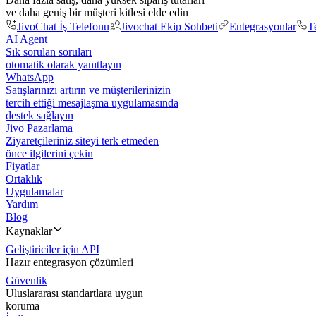
ve daha geniş bir müşteri kitlesi elde edin
JivoChat İş Telefonu
Jivochat Ekip Sohbeti
Entegrasyonlar
T
AI Agent
Sık sorulan soruları
otomatik olarak yanıtlayın
WhatsApp
Satışlarınızı artırın ve müşterilerinizin
tercih ettiği mesajlaşma uygulamasında
destek sağlayın
Jivo Pazarlama
Ziyaretçileriniz siteyi terk etmeden
önce ilgilerini çekin
Fiyatlar
Ortaklık
Uygulamalar
Yardım
Blog
Kaynaklar
Geliştiriciler için API
Hazır entegrasyon çözümleri
Güvenlik
Uluslararası standartlara uygun
koruma