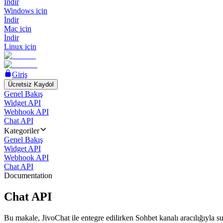
İndir
Windows için
İndir
Mac için
İndir
Linux için
Giriş
Ücretsiz Kaydol
Genel Bakış
Widget API
Webhook API
Chat API
Kategoriler
Genel Bakış
Widget API
Webhook API
Chat API
Documentation
Chat API
Bu makale, JivoChat ile entegre edilirken Sohbet kanalı aracılığıyla su