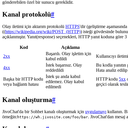
gönderebilen özel bir sunucu gereklidir.
Kanal protokolü
#
Olay iletimi için aktarım protokolü
HTTPS
'dir (geliştirme aşamasınd
((
https://wikipedia.org/wiki/POST_(HTTP)
) isteği gövdesinde bulunu
açıklanmıştır. Yanıt(response) seçenekleri, HTTP yanıt koduna göre 3 g
Kod
Açıklama
Başarılı. Olay işletim için
2xx
Kullanıcıyı iletim
kabul edildi
İstek başarısız. Olay
Bu kodla yanıtın 
4xx
reddedildi
Hata analiz edilip
İstek şu anda kabul
Başka bir HTTP kodu
HTTP kodu
5xx
o
edilemez. Olay kabul
veya bağlantı hatası
geçici olarak tes
edilmedi
Kanal oluşturma
#
JivoChat'da bir Sohbet kanalı oluşturmak için
uygulamayı
kullanın. B
örneğin:
. JivoChat'dan mesaj 
https://wh.jivosite.com/foo/bar