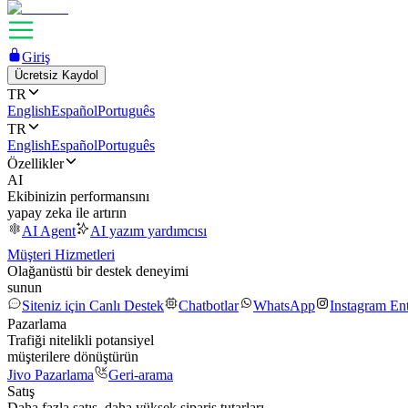
Giriş
Ücretsiz Kaydol
TR
English
Español
Português
TR
English
Español
Português
Özellikler
AI
Ekibinizin performansını
yapay zeka ile artırın
AI Agent
AI yazım yardımcısı
Müşteri Hizmetleri
Olağanüstü bir destek deneyimi
sunun
Siteniz için Canlı Destek
Chatbotlar
WhatsApp
Instagram En
Pazarlama
Trafiği nitelikli potansiyel
müşterilere dönüştürün
Jivo Pazarlama
Geri-arama
Satış
Daha fazla satış, daha yüksek sipariş tutarları