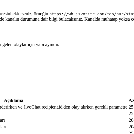
aresini eklerseniz, örneğin
https://wh.jivosite.com/foo/bar/sta
nde kanalın durumuna dair bilgi bulacaksınız. Kanalda muhatap yoksa 
gelen olaylar için yapı aynıdır.
Açıklama
Az
nderirken ve JivoChat recipient.id'den olay alırken gerekli parametre
25
25
arı
20
ları
20
25