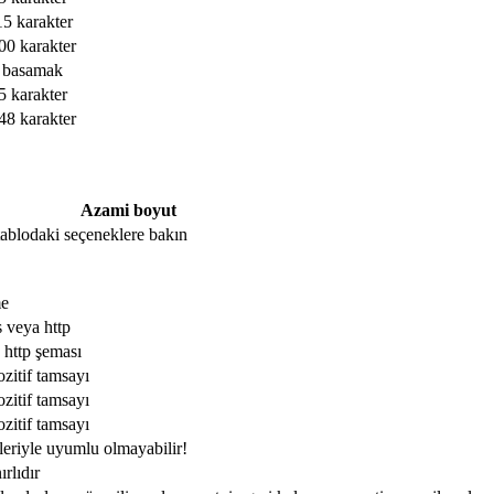
15 karakter
00 karakter
 basamak
5 karakter
48 karakter
Azami boyut
, tablodaki seçeneklere bakın
me
s veya http
 http şeması
ozitif tamsayı
ozitif tamsayı
ozitif tamsayı
leriyle uyumlu olmayabilir!
ırlıdır