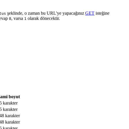
şeklinde, o zaman bu URL'ye yapacağınız
GET
isteğine
tus
cevap
, varsa
olarak dönecektir.
0
1
ami boyut
5 karakter
5 karakter
48 karakter
48 karakter
5 karakter