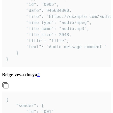
		"id": "0005",

		"date": 946684800,

		"file": "https://example.com/audio.mp3",

		"mime_type": "audio/mpeg",

		"file_name": "audio.mp3",

		"file_size": 2048,

		"title": "Title",

		"text": "Audio message comment."

	}

}
Belge veya dosya
#
{

	"sender": {

		"id": "001"
