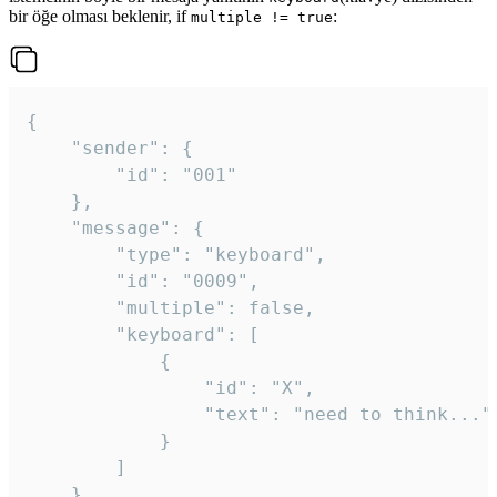
bir öğe olması beklenir, if
:
multiple != true
{

	"sender": {

		"id": "001"

	},

	"message": {

		"type": "keyboard",

		"id": "0009",

		"multiple": false,

		"keyboard": [

			{

				"id": "X",

				"text": "need to think..."

			}

		]

	}
