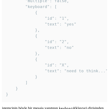
		"multiple": false,

		"keyboard": [

			{

				"id": "1",

				"text": "yes"

			},

			{

				"id": "2",

				"text": "no"

			},

			{

				"id": "X",

				"text": "need to think..."

			}

		]

	}

}
istemcinin böyle bir mesaja yanıtının
(klavye) dizisinden
keyboard