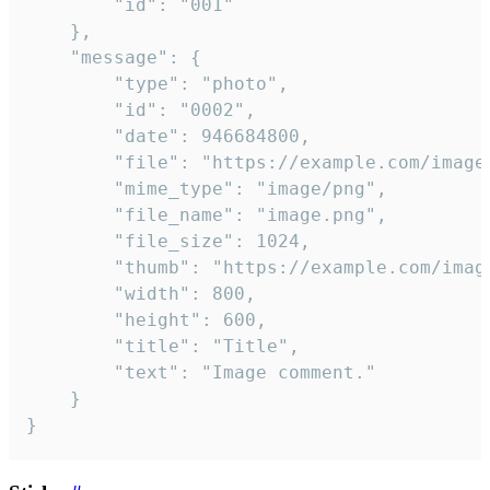
		"id": "001"

	},

	"message": {

		"type": "photo",

		"id": "0002",

		"date": 946684800,

		"file": "https://example.com/image.png",

		"mime_type": "image/png",

		"file_name": "image.png",

		"file_size": 1024,

		"thumb": "https://example.com/image_thumb.png",

		"width": 800,

		"height": 600,

		"title": "Title",

		"text": "Image comment."

	}

}