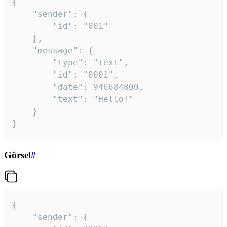
{

	"sender": {

		"id": "001"

	},

	"message": {

		"type": "text",

		"id": "0001",

		"date": 946684800,

		"text": "Hello!"

	}

}
Görsel
#
{

	"sender": {
