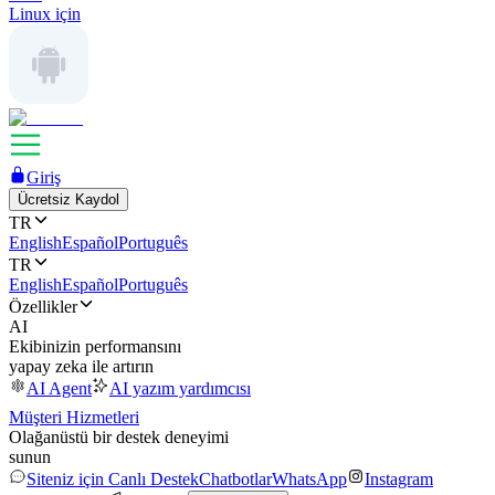
Linux için
Giriş
Ücretsiz Kaydol
TR
English
Español
Português
TR
English
Español
Português
Özellikler
AI
Ekibinizin performansını
yapay zeka ile artırın
AI Agent
AI yazım yardımcısı
Müşteri Hizmetleri
Olağanüstü bir destek deneyimi
sunun
Siteniz için Canlı Destek
Chatbotlar
WhatsApp
Instagram