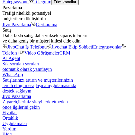
Entegrasyonu
Telegram
Tüm kanallar
Pazarlama
Trafiği nitelikli potansiyel
müşterilere dönüştürün
Jivo Pazarlama
Geri-arama
Satış
Daha fazla satış, daha yüksek sipariş tutarları
ve daha geniş bir müşteri kitlesi elde edin
JivoChat İş Telefonu
Jivochat Ekip Sohbeti
Entegrasyonlar
Telefon+
Video Görüşmeler
CRM
AI Agent
Sık sorulan soruları
otomatik olarak yanıtlayın
WhatsApp
Satışlarınızı artırın ve müşterilerinizin
tercih ettiği mesajlaşma uygulamasında
destek sağlayın
Jivo Pazarlama
Ziyaretçileriniz siteyi terk etmeden
önce ilgilerini çekin
Fiyatlar
Ortaklık
Uygulamalar
Yardım
Blog