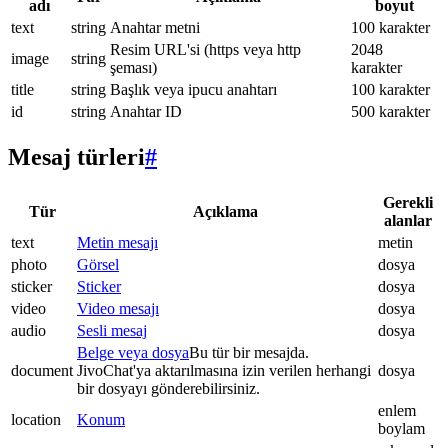
adı
boyut
text
string
Anahtar metni
100 karakter
Resim URL'si (https veya http
2048
image
string
şeması)
karakter
title
string
Başlık veya ipucu anahtarı
100 karakter
id
string
Anahtar ID
500 karakter
Mesaj türleri
#
Gerekli
Tür
Açıklama
alanlar
text
Metin mesajı
metin
photo
Görsel
dosya
sticker
Sticker
dosya
video
Video mesajı
dosya
audio
Sesli mesaj
dosya
Belge veya dosya
Bu tür bir mesajda.
document
JivoChat'ya aktarılmasına izin verilen herhangi
dosya
bir dosyayı gönderebilirsiniz.
enlem
location
Konum
boylam