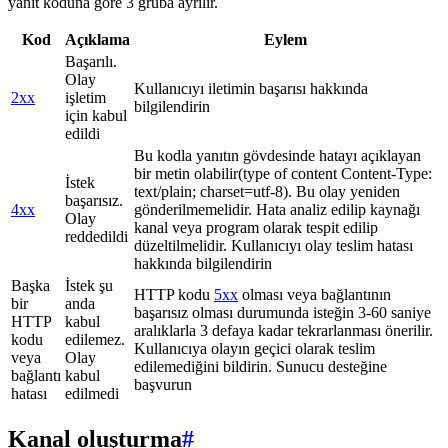
yanıt koduna göre 3 gruba ayrılır.
Kod
Açıklama
Eylem
Başarılı.
Olay
Kullanıcıyı iletimin başarısı hakkında
2xx
işletim
bilgilendirin
için kabul
edildi
Bu kodla yanıtın gövdesinde hatayı açıklayan
bir metin olabilir(type of content Content-Type:
İstek
text/plain; charset=utf-8). Bu olay yeniden
başarısız.
4xx
gönderilmemelidir. Hata analiz edilip kaynağı
Olay
kanal veya program olarak tespit edilip
reddedildi
düzeltilmelidir. Kullanıcıyı olay teslim hatası
hakkında bilgilendirin
Başka
İstek şu
HTTP kodu
5xx
olması veya bağlantının
bir
anda
başarısız olması durumunda isteğin 3-60 saniye
HTTP
kabul
aralıklarla 3 defaya kadar tekrarlanması önerilir.
kodu
edilemez.
Kullanıcıya olayın geçici olarak teslim
veya
Olay
edilemediğini bildirin. Sunucu desteğine
bağlantı
kabul
başvurun
hatası
edilmedi
Kanal oluşturma
#