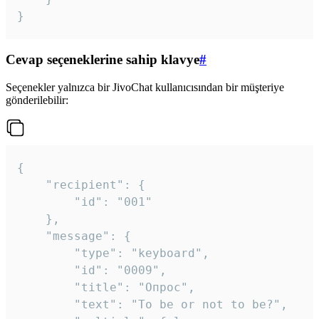
}
Cevap seçeneklerine sahip klavye
#
Seçenekler yalnızca bir JivoChat kullanıcısından bir müşteriye
gönderilebilir:
{

	"recipient": {

		"id": "001"

	},

	"message": {

		"type": "keyboard",

		"id": "0009",

		"title": "Опрос",

		"text": "To be or not to be?",
