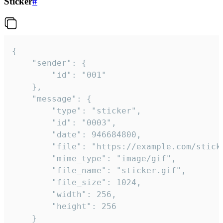
Sticker
#
{

	"sender": {

		"id": "001"

	},

	"message": {

		"type": "sticker",

		"id": "0003",

		"date": 946684800,

		"file": "https://example.com/sticker.gif",

		"mime_type": "image/gif",

		"file_name": "sticker.gif",

		"file_size": 1024,

		"width": 256,

		"height": 256

	}
