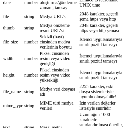
date
number
oluşturma/gönderme
UNIX time
zamanı, tamsayı
2048 karakter, geçerli
file
string
Medya URL'si
şema https veya http
Medya önizleme
2048 karakter, geçerli
thumb
string
resmi URL'si
https veya http şeması
Sekizli (bayt)
İstemci uygulamalarıyla
file_size
number
cinsinden medya
sınırlı pozitif tamsayı
verilerinin boyutu
Piksel cinsinden
İstemci uygulamalarıyla
width
number
resim veya video
sınırlı pozitif tamsayı
genişliği
Piksel cinsinden
İstemci uygulamalarıyla
height
number
resim veya video
sınırlı pozitif tamsayı
yüksekliği
2255 karakter, eski
Medya veri dosyası
file_name
string
dosya sistemleriyle
adı
uyumlu olmayabilir!
MIME türü medya
İzin verilen değerler
mime_type
string
verileri
listesiyle sınırlıdır
Uzunluğun 1000
karakterle
sınırlandırılması önerilir,
text
string
Mesaj metni