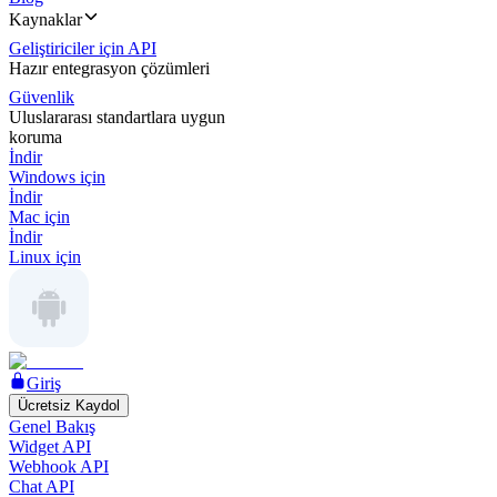
Kaynaklar
Geliştiriciler için API
Hazır entegrasyon çözümleri
Güvenlik
Uluslararası standartlara uygun
koruma
İndir
Windows için
İndir
Mac için
İndir
Linux için
Giriş
Ücretsiz Kaydol
Genel Bakış
Widget API
Webhook API
Chat API