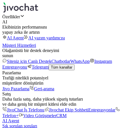
Özellikler
AI
Ekibinizin performansını
yapay zeka ile artırın
AI Agent
AI yazım yardımcısı
Müşteri Hizmetleri
Olağanüstü bir destek deneyimi
sunun
Siteniz için Canlı Destek
Chatbotlar
WhatsApp
Instagram
Entegrasyonu
Telegram
Tüm kanallar
Pazarlama
Trafiği nitelikli potansiyel
müşterilere dönüştürün
Jivo Pazarlama
Geri-arama
Satış
Daha fazla satış, daha yüksek sipariş tutarları
ve daha geniş bir müşteri kitlesi elde edin
JivoChat İş Telefonu
Jivochat Ekip Sohbeti
Entegrasyonlar
Telefon+
Video Görüşmeler
CRM
AI Agent
Sık sorulan soruları