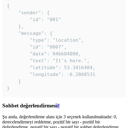
{

	"sender": {

		"id": "001"

	},

	"message": {

		"type": "location",

		"id": "0007",

		"date": 946684800,

		"text": "It's here.",

		"latitude": 53.3416484,

		"longitude": -6.2868531

	}

}
Sohbet değerlendirmesi
#
Şu anda, değerlendirme alanı için 3 seçenek kullanılmaktadır: 0,
derecelendirmeyi reddetme, pozitif bir sayı - pozitif bir
değerlendirme, negatif bir sayı - negatif bir sohbet değerlendirme