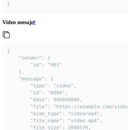
}
Video mesajı
#
{

	"sender": {

		"id": "001"

	},

	"message": {

		"type": "video",

		"id": "0004",

		"date": 946684800,

		"file": "https://example.com/video.mp4",

		"mime_type": "video/mp4",

		"file_name": "video.mp4",

		"file_size": 1048576,
