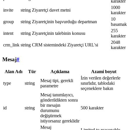
karakter
1000
invite
string
Ziyaretçi davet metni
karakter
10
group
string
Ziyaretçinin başvurduğu departman
basamak
255
intent
string
Ziyaretçinin talebinin konusu
karakter
2048
crm_link
string
CRM sistemindeki Ziyaretçi URL'si
karakter
Mesaj
#
Alan Adı
Tür
Açıklama
Azami boyut
İzin verilen değerlerle
Mesaj tipi, gerekli
type
string
sınırlıdır, tablodaki
parametre
seçeneklere bakın
Mesaj tanımlayıcı,
gönderildikten sonra
bir mesajın
id
string
500 karakter
durumunu
değiştirmek
istiyorsanız gereklidir
Mesaj
Limited to reasonable