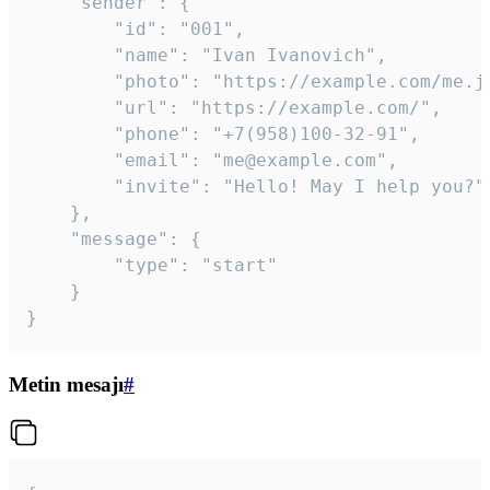
	"sender": {

		"id": "001",

		"name": "Ivan Ivanovich",

		"photo": "https://example.com/me.jpg",

		"url": "https://example.com/",

		"phone": "+7(958)100-32-91",

		"email": "me@example.com",

		"invite": "Hello! May I help you?"

	},

	"message": {

		"type": "start"

	}

}
Metin mesajı
#