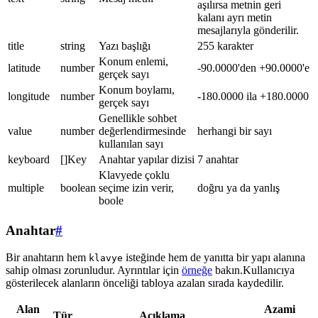
aşılırsa metnin geri
kalanı ayrı metin
mesajlarıyla gönderilir.
title
string
Yazı başlığı
255 karakter
Konum enlemi,
latitude
number
-90.0000'den +90.0000'e
gerçek sayı
Konum boylamı,
longitude
number
-180.0000 ila +180.0000
gerçek sayı
Genellikle sohbet
value
number
değerlendirmesinde
herhangi bir sayı
kullanılan sayı
keyboard
[]Key
Anahtar yapılar dizisi
7 anahtar
Klavyede çoklu
multiple
boolean
seçime izin verir,
doğru ya da yanlış
boole
Anahtar
#
Bir anahtarın hem
isteğinde hem de yanıtta bir yapı alanına
klavye
sahip olması zorunludur. Ayrıntılar için
örneğe
bakın.Kullanıcıya
gösterilecek alanların önceliği tabloya azalan sırada kaydedilir.
Alan
Azami
Tür
Açıklama