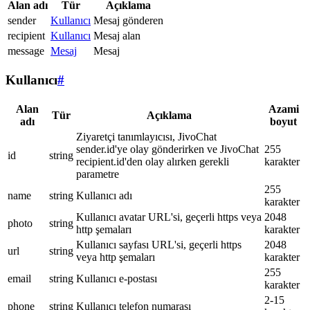
Alan adı
Tür
Açıklama
sender
Kullanıcı
Mesaj gönderen
recipient
Kullanıcı
Mesaj alan
message
Mesaj
Mesaj
Kullanıcı
#
Alan
Azami
Tür
Açıklama
adı
boyut
Ziyaretçi tanımlayıcısı, JivoChat
sender.id'ye olay gönderirken ve JivoChat
255
id
string
recipient.id'den olay alırken gerekli
karakter
parametre
255
name
string
Kullanıcı adı
karakter
Kullanıcı avatar URL'si, geçerli https veya
2048
photo
string
http şemaları
karakter
Kullanıcı sayfası URL'si, geçerli https
2048
url
string
veya http şemaları
karakter
255
email
string
Kullanıcı e-postası
karakter
2-15
phone
string
Kullanıcı telefon numarası