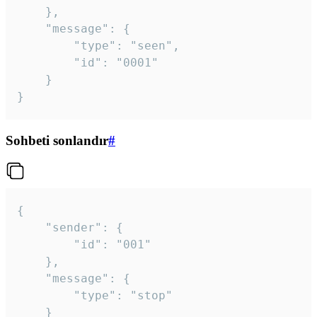
	},

	"message": {

		"type": "seen",

		"id": "0001"

	}

}
Sohbeti sonlandır
#
{

	"sender": {

		"id": "001"

	},

	"message": {

		"type": "stop"

	}
