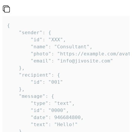
{

	"sender": {

		"id": "XXX",

		"name": "Consultant",

		"photo": "https://example.com/avatar.png",

		"email": "info@jivosite.com"

	},

	"recipient": {

		"id": "001"

	},

	"message": {

		"type": "text",

		"id": "0000",

		"date": 946684800,

		"text": "Hello!"

	}
