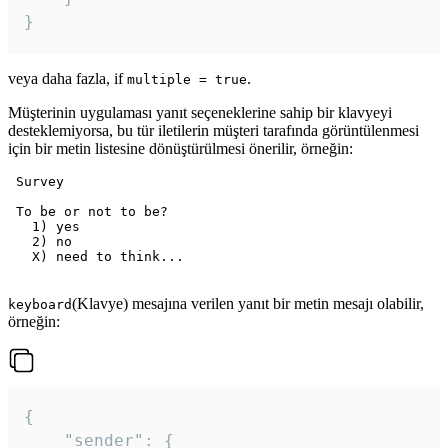
veya daha fazla, if
.
multiple = true
Müşterinin uygulaması yanıt seçeneklerine sahip bir klavyeyi
desteklemiyorsa, bu tür iletilerin müşteri tarafında görüntülenmesi
için bir metin listesine dönüştürülmesi önerilir, örneğin:
 Survey

 To be or not to be?

   1) yes

   2) no

   X) need to think...

(Klavye) mesajına verilen yanıt bir metin mesajı olabilir,
keyboard
örneğin:
{

	"sender": {
