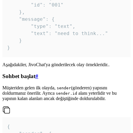
		"id": "001"

	},

	"message": {

		"type": "text",

		"text": "need to think..."

	}

Aşağıdakiler, JivoChat'ya gönderilecek olay örnekleridir..
Sohbet başlat
#
Müşteriden gelen ilk olayda,
(gönderen) yapısını
sender
doldurmanız önerilir. Ayrıca
alanı yeterlidir ve bu
sender.id
yapının kalan alanları ancak değiştiğinde doldurulabilir.
{
