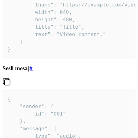
		"thumb": "https://example.com/video_thumb.png",

		"width": 640,

		"height": 480,

		"title": "Title",

		"text": "Video comment."

	}

}
Sesli mesaj
#
{

	"sender": {

		"id": "001"

	},

	"message": {

		"type": "audio",
