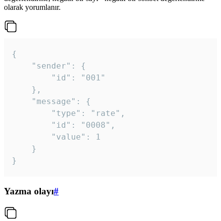
olarak yorumlanır.
{

	"sender": {

		"id": "001"

	},

	"message": {

		"type": "rate",

		"id": "0008",

		"value": 1

	}

}
Yazma olayı
#