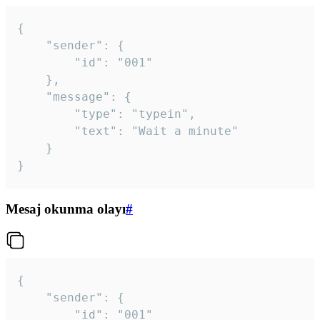
{

	"sender": {

		"id": "001"

	},

	"message": {

		"type": "typein",

		"text": "Wait a minute"

	}

}
Mesaj okunma olayı
#
{

	"sender": {

		"id": "001"
