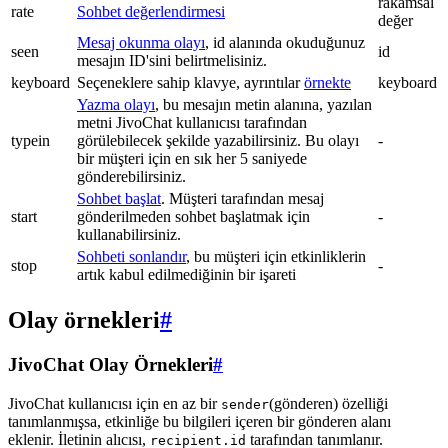
rakamsal
rate
Sohbet değerlendirmesi
değer
Mesaj okunma olayı
, id alanında okuduğunuz
seen
id
mesajın ID'sini belirtmelisiniz.
keyboard
Seçeneklere sahip klavye, ayrıntılar
örnekte
keyboard
Yazma olayı
, bu mesajın metin alanına, yazılan
metni JivoChat kullanıcısı tarafından
typein
görülebilecek şekilde yazabilirsiniz. Bu olayı
-
bir müşteri için en sık her 5 saniyede
gönderebilirsiniz.
Sohbet başlat
. Müşteri tarafından mesaj
start
gönderilmeden sohbet başlatmak için
-
kullanabilirsiniz.
Sohbeti sonlandır
, bu müşteri için etkinliklerin
stop
-
artık kabul edilmediğinin bir işareti
Olay örnekleri
#
JivoChat Olay Örnekleri
#
JivoChat kullanıcısı için en az bir
(gönderen) özelliği
sender
tanımlanmışsa, etkinliğe bu bilgileri içeren bir gönderen alanı
eklenir. İletinin alıcısı,
tarafından tanımlanır.
recipient.id