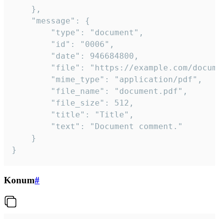
	},

	"message": {

		"type": "document",

		"id": "0006",

		"date": 946684800,

		"file": "https://example.com/document.pdf",

		"mime_type": "application/pdf",

		"file_name": "document.pdf",

		"file_size": 512,

		"title": "Title",

		"text": "Document comment."

	}

}
Konum
#