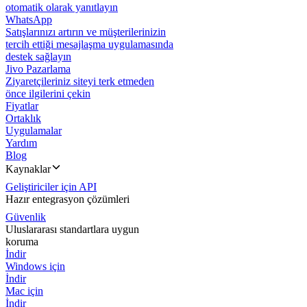
otomatik olarak yanıtlayın
WhatsApp
Satışlarınızı artırın ve müşterilerinizin
tercih ettiği mesajlaşma uygulamasında
destek sağlayın
Jivo Pazarlama
Ziyaretçileriniz siteyi terk etmeden
önce ilgilerini çekin
Fiyatlar
Ortaklık
Uygulamalar
Yardım
Blog
Kaynaklar
Geliştiriciler için API
Hazır entegrasyon çözümleri
Güvenlik
Uluslararası standartlara uygun
koruma
İndir
Windows için
İndir
Mac için
İndir