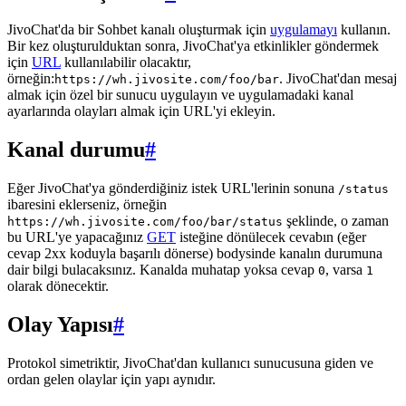
JivoChat'da bir Sohbet kanalı oluşturmak için
uygulamayı
kullanın.
Bir kez oluşturulduktan sonra, JivoChat'ya etkinlikler göndermek
için
URL
kullanılabilir olacaktır,
örneğin:
. JivoChat'dan mesaj
https://wh.jivosite.com/foo/bar
almak için özel bir sunucu uygulayın ve uygulamadaki kanal
ayarlarında olayları almak için URL'yi ekleyin.
Kanal durumu
#
Eğer JivoChat'ya gönderdiğiniz istek URL'lerinin sonuna
/status
ibaresini eklerseniz, örneğin
şeklinde, o zaman
https://wh.jivosite.com/foo/bar/status
bu URL'ye yapacağınız
GET
isteğine dönülecek cevabın (eğer
cevap 2xx koduyla başarılı dönerse) bodysinde kanalın durumuna
dair bilgi bulacaksınız. Kanalda muhatap yoksa cevap
, varsa
0
1
olarak dönecektir.
Olay Yapısı
#
Protokol simetriktir, JivoChat'dan kullanıcı sunucusuna giden ve
ordan gelen olaylar için yapı aynıdır.