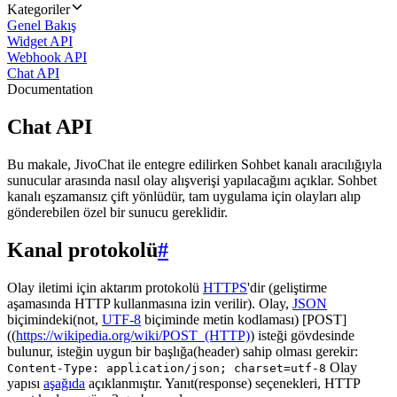
Kategoriler
Genel Bakış
Widget API
Webhook API
Chat API
Documentation
Chat API
Bu makale, JivoChat ile entegre edilirken Sohbet kanalı aracılığıyla
sunucular arasında nasıl olay alışverişi yapılacağını açıklar. Sohbet
kanalı eşzamansız çift yönlüdür, tam uygulama için olayları alıp
gönderebilen özel bir sunucu gereklidir.
Kanal protokolü
#
Olay iletimi için aktarım protokolü
HTTPS
'dir (geliştirme
aşamasında HTTP kullanmasına izin verilir). Olay,
JSON
biçimindeki(not,
UTF-8
biçiminde metin kodlaması) [POST]
((
https://wikipedia.org/wiki/POST_(HTTP)
) isteği gövdesinde
bulunur, isteğin uygun bir başlığa(header) sahip olması gerekir:
Olay
Content-Type: application/json; charset=utf-8
yapısı
aşağıda
açıklanmıştır. Yanıt(response) seçenekleri, HTTP