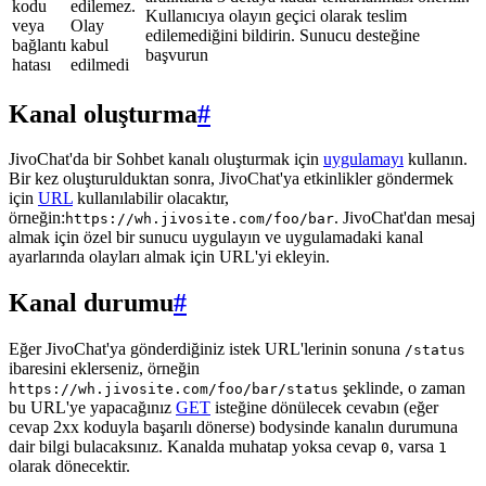
kodu
edilemez.
Kullanıcıya olayın geçici olarak teslim
veya
Olay
edilemediğini bildirin. Sunucu desteğine
bağlantı
kabul
başvurun
hatası
edilmedi
Kanal oluşturma
#
JivoChat'da bir Sohbet kanalı oluşturmak için
uygulamayı
kullanın.
Bir kez oluşturulduktan sonra, JivoChat'ya etkinlikler göndermek
için
URL
kullanılabilir olacaktır,
örneğin:
. JivoChat'dan mesaj
https://wh.jivosite.com/foo/bar
almak için özel bir sunucu uygulayın ve uygulamadaki kanal
ayarlarında olayları almak için URL'yi ekleyin.
Kanal durumu
#
Eğer JivoChat'ya gönderdiğiniz istek URL'lerinin sonuna
/status
ibaresini eklerseniz, örneğin
şeklinde, o zaman
https://wh.jivosite.com/foo/bar/status
bu URL'ye yapacağınız
GET
isteğine dönülecek cevabın (eğer
cevap 2xx koduyla başarılı dönerse) bodysinde kanalın durumuna
dair bilgi bulacaksınız. Kanalda muhatap yoksa cevap
, varsa
0
1
olarak dönecektir.