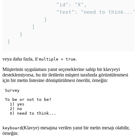
				"id": "X",

				"text": "need to think..."

			}

		]

	}

veya daha fazla, if
.
multiple = true
Müşterinin uygulaması yanıt seçeneklerine sahip bir klavyeyi
desteklemiyorsa, bu tür iletilerin müşteri tarafında görüntülenmesi
için bir metin listesine dönüştürülmesi önerilir, örneğin:
 Survey

 To be or not to be?

   1) yes

   2) no

   X) need to think...

(Klavye) mesajına verilen yanıt bir metin mesajı olabilir,
keyboard
örneğin: