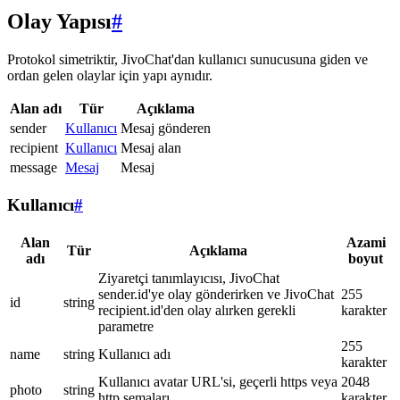
Olay Yapısı
#
Protokol simetriktir, JivoChat'dan kullanıcı sunucusuna giden ve
ordan gelen olaylar için yapı aynıdır.
Alan adı
Tür
Açıklama
sender
Kullanıcı
Mesaj gönderen
recipient
Kullanıcı
Mesaj alan
message
Mesaj
Mesaj
Kullanıcı
#
Alan
Azami
Tür
Açıklama
adı
boyut
Ziyaretçi tanımlayıcısı, JivoChat
sender.id'ye olay gönderirken ve JivoChat
255
id
string
recipient.id'den olay alırken gerekli
karakter
parametre
255
name
string
Kullanıcı adı
karakter
Kullanıcı avatar URL'si, geçerli https veya
2048
photo
string
http şemaları
karakter