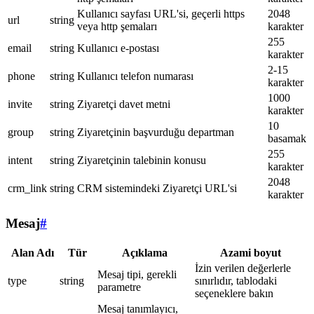
Kullanıcı sayfası URL'si, geçerli https
2048
url
string
veya http şemaları
karakter
255
email
string
Kullanıcı e-postası
karakter
2-15
phone
string
Kullanıcı telefon numarası
karakter
1000
invite
string
Ziyaretçi davet metni
karakter
10
group
string
Ziyaretçinin başvurduğu departman
basamak
255
intent
string
Ziyaretçinin talebinin konusu
karakter
2048
crm_link
string
CRM sistemindeki Ziyaretçi URL'si
karakter
Mesaj
#
Alan Adı
Tür
Açıklama
Azami boyut
İzin verilen değerlerle
Mesaj tipi, gerekli
type
string
sınırlıdır, tablodaki
parametre
seçeneklere bakın
Mesaj tanımlayıcı,