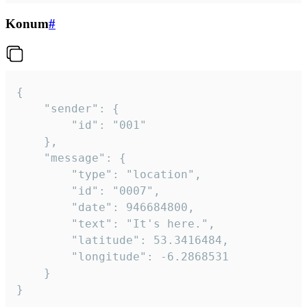
Konum
#
{

	"sender": {

		"id": "001"

	},

	"message": {

		"type": "location",

		"id": "0007",

		"date": 946684800,

		"text": "It's here.",

		"latitude": 53.3416484,

		"longitude": -6.2868531

	}

}