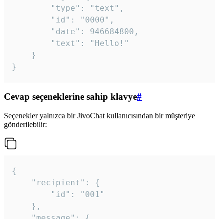
		"type": "text",

		"id": "0000",

		"date": 946684800,

		"text": "Hello!"

	}

}
Cevap seçeneklerine sahip klavye
#
Seçenekler yalnızca bir JivoChat kullanıcısından bir müşteriye
gönderilebilir:
{

	"recipient": {

		"id": "001"

	},

	"message": {
