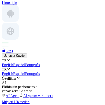
Linux için
Giriş
Ücretsiz Kaydol
TR
English
Español
Português
TR
English
Español
Português
Özellikler
AI
Ekibinizin performansını
yapay zeka ile artırın
AI Agent
AI yazım yardımcısı
Müşteri Hizmetleri