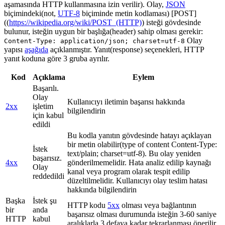
aşamasında HTTP kullanmasına izin verilir). Olay,
JSON
biçimindeki(not,
UTF-8
biçiminde metin kodlaması) [POST]
((
https://wikipedia.org/wiki/POST_(HTTP)
) isteği gövdesinde
bulunur, isteğin uygun bir başlığa(header) sahip olması gerekir:
Olay
Content-Type: application/json; charset=utf-8
yapısı
aşağıda
açıklanmıştır. Yanıt(response) seçenekleri, HTTP
yanıt koduna göre 3 gruba ayrılır.
Kod
Açıklama
Eylem
Başarılı.
Olay
Kullanıcıyı iletimin başarısı hakkında
2xx
işletim
bilgilendirin
için kabul
edildi
Bu kodla yanıtın gövdesinde hatayı açıklayan
bir metin olabilir(type of content Content-Type:
İstek
text/plain; charset=utf-8). Bu olay yeniden
başarısız.
4xx
gönderilmemelidir. Hata analiz edilip kaynağı
Olay
kanal veya program olarak tespit edilip
reddedildi
düzeltilmelidir. Kullanıcıyı olay teslim hatası
hakkında bilgilendirin
Başka
İstek şu
HTTP kodu
5xx
olması veya bağlantının
bir
anda
başarısız olması durumunda isteğin 3-60 saniye
HTTP
kabul
aralıklarla 3 defaya kadar tekrarlanması önerilir.