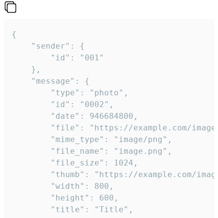
{

	"sender": {

		"id": "001"

	},

	"message": {

		"type": "photo",

		"id": "0002",

		"date": 946684800,

		"file": "https://example.com/image.png",

		"mime_type": "image/png",

		"file_name": "image.png",

		"file_size": 1024,

		"thumb": "https://example.com/image_thumb.png",

		"width": 800,

		"height": 600,

		"title": "Title",
