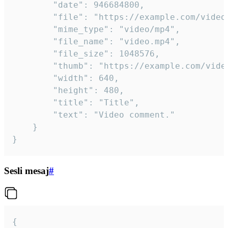
		"date": 946684800,

		"file": "https://example.com/video.mp4",

		"mime_type": "video/mp4",

		"file_name": "video.mp4",

		"file_size": 1048576,

		"thumb": "https://example.com/video_thumb.png",

		"width": 640,

		"height": 480,

		"title": "Title",

		"text": "Video comment."

	}

}
Sesli mesaj
#
{
