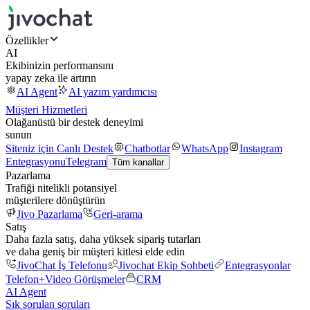
Özellikler
AI
Ekibinizin performansını
yapay zeka ile artırın
AI Agent
AI yazım yardımcısı
Müşteri Hizmetleri
Olağanüstü bir destek deneyimi
sunun
Siteniz için Canlı Destek
Chatbotlar
WhatsApp
Instagram
Entegrasyonu
Telegram
Tüm kanallar
Pazarlama
Trafiği nitelikli potansiyel
müşterilere dönüştürün
Jivo Pazarlama
Geri-arama
Satış
Daha fazla satış, daha yüksek sipariş tutarları
ve daha geniş bir müşteri kitlesi elde edin
JivoChat İş Telefonu
Jivochat Ekip Sohbeti
Entegrasyonlar
Telefon+
Video Görüşmeler
CRM
AI Agent
Sık sorulan soruları