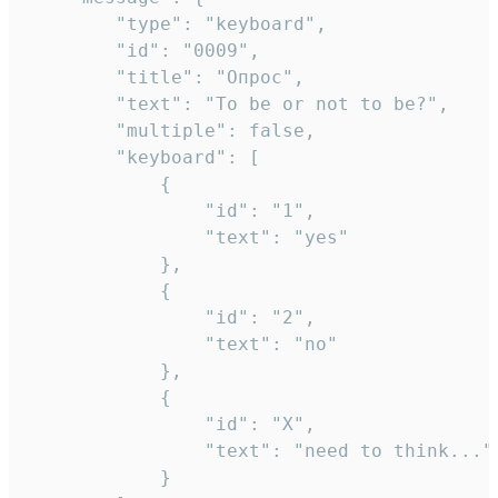
		"type": "keyboard",

		"id": "0009",

		"title": "Опрос",

		"text": "To be or not to be?",

		"multiple": false,

		"keyboard": [

			{

				"id": "1",

				"text": "yes"

			},

			{

				"id": "2",

				"text": "no"

			},

			{

				"id": "X",

				"text": "need to think..."

			}
