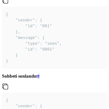
{

	"sender": {

		"id": "001"

	},

	"message": {

		"type": "seen",

		"id": "0001"

	}

}
Sohbeti sonlandır
#
{

	"sender": {
