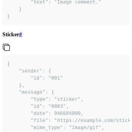
		"text": "Image comment."

	}

}
Sticker
#
{

	"sender": {

		"id": "001"

	},

	"message": {

		"type": "sticker",

		"id": "0003",

		"date": 946684800,

		"file": "https://example.com/sticker.gif",

		"mime_type": "image/gif",
