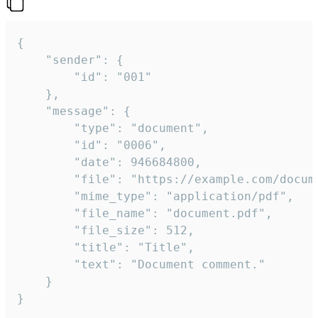
{

	"sender": {

		"id": "001"

	},

	"message": {

		"type": "document",

		"id": "0006",

		"date": 946684800,

		"file": "https://example.com/document.pdf",

		"mime_type": "application/pdf",

		"file_name": "document.pdf",

		"file_size": 512,

		"title": "Title",

		"text": "Document comment."

	}

}