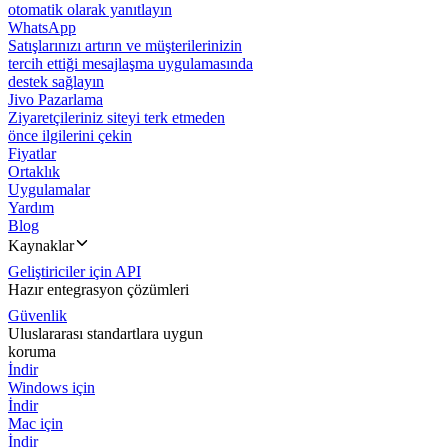
otomatik olarak yanıtlayın
WhatsApp
Satışlarınızı artırın ve müşterilerinizin
tercih ettiği mesajlaşma uygulamasında
destek sağlayın
Jivo Pazarlama
Ziyaretçileriniz siteyi terk etmeden
önce ilgilerini çekin
Fiyatlar
Ortaklık
Uygulamalar
Yardım
Blog
Kaynaklar
Geliştiriciler için API
Hazır entegrasyon çözümleri
Güvenlik
Uluslararası standartlara uygun
koruma
İndir
Windows için
İndir
Mac için
İndir