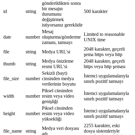
gönderildikten sonra
bir mesajın
id
string
500 karakter
durumunu
değiştirmek
istiyorsanız gereklidir
Mesaj
Limited to reasonable
date
number
oluşturma/gönderme
UNIX time
zamanı, tamsayı
2048 karakter, geçerli
file
string
Medya URL'si
şema https veya http
Medya önizleme
2048 karakter, geçerli
thumb
string
resmi URL'si
https veya http şeması
Sekizli (bayt)
İstemci uygulamalarıyla
file_size
number
cinsinden medya
sınırlı pozitif tamsayı
verilerinin boyutu
Piksel cinsinden
İstemci uygulamalarıyla
width
number
resim veya video
sınırlı pozitif tamsayı
genişliği
Piksel cinsinden
İstemci uygulamalarıyla
height
number
resim veya video
sınırlı pozitif tamsayı
yüksekliği
2255 karakter, eski
Medya veri dosyası
file_name
string
dosya sistemleriyle
adı