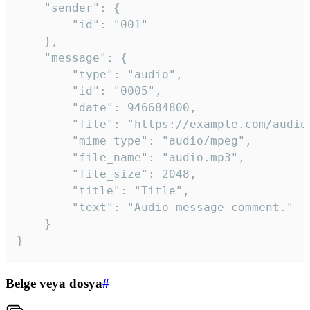
	"sender": {

		"id": "001"

	},

	"message": {

		"type": "audio",

		"id": "0005",

		"date": 946684800,

		"file": "https://example.com/audio.mp3",

		"mime_type": "audio/mpeg",

		"file_name": "audio.mp3",

		"file_size": 2048,

		"title": "Title",

		"text": "Audio message comment."

	}

}
Belge veya dosya
#