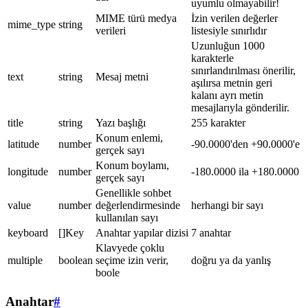
uyumlu olmayabilir!
MIME türü medya
İzin verilen değerler
mime_type
string
verileri
listesiyle sınırlıdır
Uzunluğun 1000
karakterle
sınırlandırılması önerilir,
text
string
Mesaj metni
aşılırsa metnin geri
kalanı ayrı metin
mesajlarıyla gönderilir.
title
string
Yazı başlığı
255 karakter
Konum enlemi,
latitude
number
-90.0000'den +90.0000'e
gerçek sayı
Konum boylamı,
longitude
number
-180.0000 ila +180.0000
gerçek sayı
Genellikle sohbet
value
number
değerlendirmesinde
herhangi bir sayı
kullanılan sayı
keyboard
[]Key
Anahtar yapılar dizisi
7 anahtar
Klavyede çoklu
multiple
boolean
seçime izin verir,
doğru ya da yanlış
boole
Anahtar
#