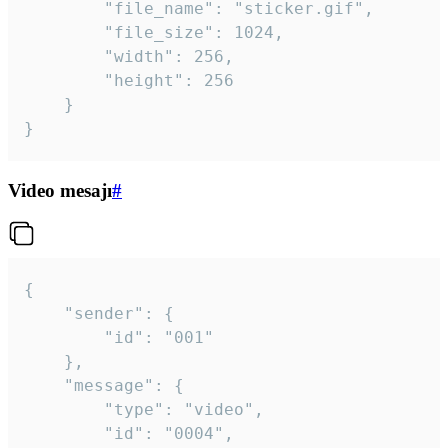
		"file_name": "sticker.gif",

		"file_size": 1024,

		"width": 256,

		"height": 256

	}

}
Video mesajı
#
{

	"sender": {

		"id": "001"

	},

	"message": {

		"type": "video",

		"id": "0004",
