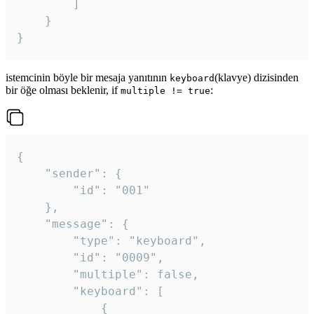
		]

	}

}
istemcinin böyle bir mesaja yanıtının
(klavye) dizisinden
keyboard
bir öğe olması beklenir, if
:
multiple != true
{

	"sender": {

		"id": "001"

	},

	"message": {

		"type": "keyboard",

		"id": "0009",

		"multiple": false,

		"keyboard": [

			{
