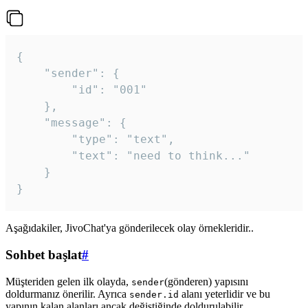
{

	"sender": {

		"id": "001"

	},

	"message": {

		"type": "text",

		"text": "need to think..."

	}

Aşağıdakiler, JivoChat'ya gönderilecek olay örnekleridir..
Sohbet başlat
#
Müşteriden gelen ilk olayda,
(gönderen) yapısını
sender
doldurmanız önerilir. Ayrıca
alanı yeterlidir ve bu
sender.id
yapının kalan alanları ancak değiştiğinde doldurulabilir.