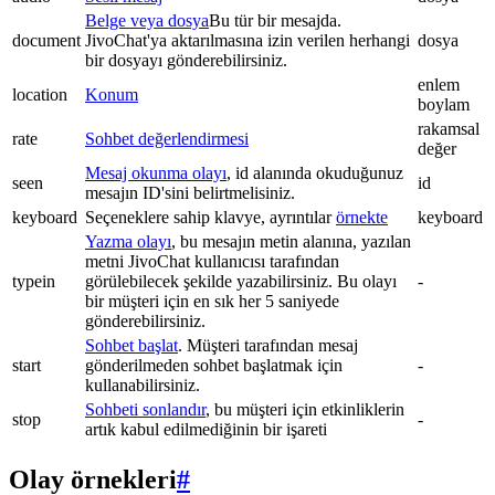
Belge veya dosya
Bu tür bir mesajda.
document
JivoChat'ya aktarılmasına izin verilen herhangi
dosya
bir dosyayı gönderebilirsiniz.
enlem
location
Konum
boylam
rakamsal
rate
Sohbet değerlendirmesi
değer
Mesaj okunma olayı
, id alanında okuduğunuz
seen
id
mesajın ID'sini belirtmelisiniz.
keyboard
Seçeneklere sahip klavye, ayrıntılar
örnekte
keyboard
Yazma olayı
, bu mesajın metin alanına, yazılan
metni JivoChat kullanıcısı tarafından
typein
görülebilecek şekilde yazabilirsiniz. Bu olayı
-
bir müşteri için en sık her 5 saniyede
gönderebilirsiniz.
Sohbet başlat
. Müşteri tarafından mesaj
start
gönderilmeden sohbet başlatmak için
-
kullanabilirsiniz.
Sohbeti sonlandır
, bu müşteri için etkinliklerin
stop
-
artık kabul edilmediğinin bir işareti
Olay örnekleri
#