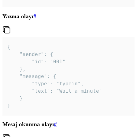
Yazma olayı
#
{

	"sender": {

		"id": "001"

	},

	"message": {

		"type": "typein",

		"text": "Wait a minute"

	}

}
Mesaj okunma olayı
#