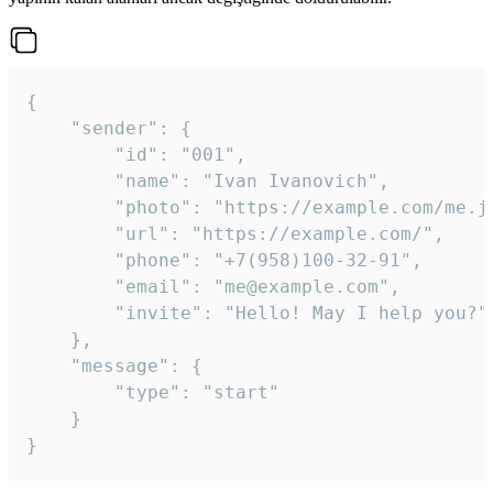
{

	"sender": {

		"id": "001",

		"name": "Ivan Ivanovich",

		"photo": "https://example.com/me.jpg",

		"url": "https://example.com/",

		"phone": "+7(958)100-32-91",

		"email": "me@example.com",

		"invite": "Hello! May I help you?"

	},

	"message": {

		"type": "start"

	}

}