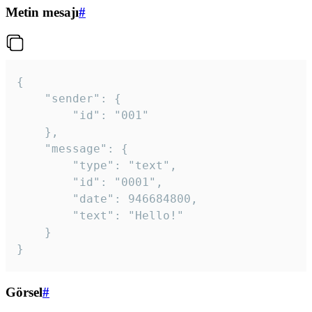
Metin mesajı
#
{

	"sender": {

		"id": "001"

	},

	"message": {

		"type": "text",

		"id": "0001",

		"date": 946684800,

		"text": "Hello!"

	}

}
Görsel
#