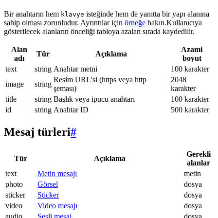
Bir anahtarın hem
isteğinde hem de yanıtta bir yapı alanına
klavye
sahip olması zorunludur. Ayrıntılar için
örneğe
bakın.Kullanıcıya
gösterilecek alanların önceliği tabloya azalan sırada kaydedilir.
Alan
Azami
Tür
Açıklama
adı
boyut
text
string
Anahtar metni
100 karakter
Resim URL'si (https veya http
2048
image
string
şeması)
karakter
title
string
Başlık veya ipucu anahtarı
100 karakter
id
string
Anahtar ID
500 karakter
Mesaj türleri
#
Gerekli
Tür
Açıklama
alanlar
text
Metin mesajı
metin
photo
Görsel
dosya
sticker
Sticker
dosya
video
Video mesajı
dosya
audio
Sesli mesaj
dosya