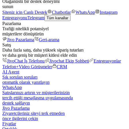
Olağanüstü bir destek deneyimi
sunun
Siteniz için Canlı Destek
Chatbotlar
WhatsApp
Instagram
Entegrasyonu
Telegram
Tüm kanallar
Pazarlama
Trafiği nitelikli potansiyel
müşterilere dönüştürün
Jivo Pazarlama
Geri-arama
Satış
Daha fazla satış, daha yüksek sipariş tutarları
ve daha geniş bir müşteri kitlesi elde edin
JivoChat İş Telefonu
Jivochat Ekip Sohbeti
Entegrasyonlar
Telefon+
Video Görüşmeler
CRM
AI Agent
Sık sorulan soruları
otomatik olarak yanıtlayın
WhatsApp
Satışlarınızı artırın ve müşterilerinizin
tercih ettiği mesajlaşma uygulamasında
destek sağlayın
Jivo Pazarlama
Ziyaretçileriniz siteyi terk etmeden
önce ilgilerini çekin
Fiyatlar
Ortaklık