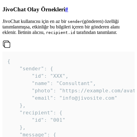
JivoChat Olay Örnekleri
#
JivoChat kullanıcısı için en az bir
(gönderen) özelliği
sender
tanımlanmışsa, etkinliğe bu bilgileri içeren bir gönderen alanı
eklenir. İletinin alıcısı,
tarafından tanımlanır.
recipient.id
{

	"sender": {

		"id": "XXX",

		"name": "Consultant",

		"photo": "https://example.com/avatar.png",

		"email": "info@jivosite.com"

	},

	"recipient": {

		"id": "001"

	},

	"message": {
