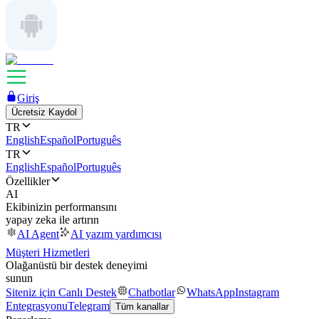
Giriş
Ücretsiz Kaydol
TR
English
Español
Português
TR
English
Español
Português
Özellikler
AI
Ekibinizin performansını
yapay zeka ile artırın
AI Agent
AI yazım yardımcısı
Müşteri Hizmetleri
Olağanüstü bir destek deneyimi
sunun
Siteniz için Canlı Destek
Chatbotlar
WhatsApp
Instagram
Entegrasyonu
Telegram
Tüm kanallar