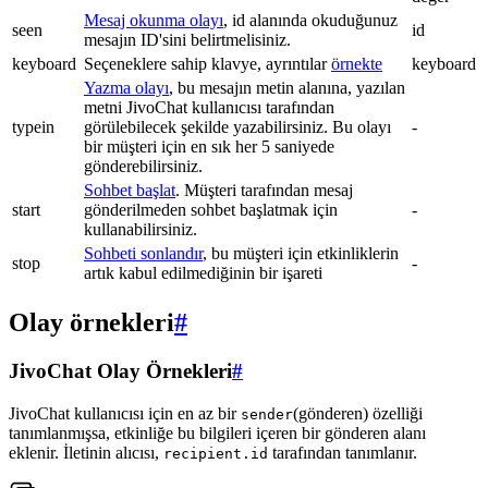
Mesaj okunma olayı
, id alanında okuduğunuz
seen
id
mesajın ID'sini belirtmelisiniz.
keyboard
Seçeneklere sahip klavye, ayrıntılar
örnekte
keyboard
Yazma olayı
, bu mesajın metin alanına, yazılan
metni JivoChat kullanıcısı tarafından
typein
görülebilecek şekilde yazabilirsiniz. Bu olayı
-
bir müşteri için en sık her 5 saniyede
gönderebilirsiniz.
Sohbet başlat
. Müşteri tarafından mesaj
start
gönderilmeden sohbet başlatmak için
-
kullanabilirsiniz.
Sohbeti sonlandır
, bu müşteri için etkinliklerin
stop
-
artık kabul edilmediğinin bir işareti
Olay örnekleri
#
JivoChat Olay Örnekleri
#
JivoChat kullanıcısı için en az bir
(gönderen) özelliği
sender
tanımlanmışsa, etkinliğe bu bilgileri içeren bir gönderen alanı
eklenir. İletinin alıcısı,
tarafından tanımlanır.
recipient.id