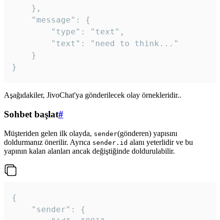
	},

	"message": {

		"type": "text",

		"text": "need to think..."

	}

Aşağıdakiler, JivoChat'ya gönderilecek olay örnekleridir..
Sohbet başlat
#
Müşteriden gelen ilk olayda,
(gönderen) yapısını
sender
doldurmanız önerilir. Ayrıca
alanı yeterlidir ve bu
sender.id
yapının kalan alanları ancak değiştiğinde doldurulabilir.
{

	"sender": {
