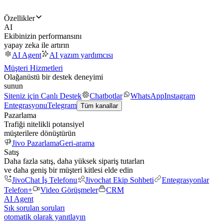
Özellikler
AI
Ekibinizin performansını
yapay zeka ile artırın
AI Agent
AI yazım yardımcısı
Müşteri Hizmetleri
Olağanüstü bir destek deneyimi
sunun
Siteniz için Canlı Destek
Chatbotlar
WhatsApp
Instagram
Entegrasyonu
Telegram
Tüm kanallar
Pazarlama
Trafiği nitelikli potansiyel
müşterilere dönüştürün
Jivo Pazarlama
Geri-arama
Satış
Daha fazla satış, daha yüksek sipariş tutarları
ve daha geniş bir müşteri kitlesi elde edin
JivoChat İş Telefonu
Jivochat Ekip Sohbeti
Entegrasyonlar
Telefon+
Video Görüşmeler
CRM
AI Agent
Sık sorulan soruları
otomatik olarak yanıtlayın