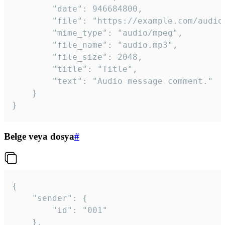
		"date": 946684800,

		"file": "https://example.com/audio.mp3",

		"mime_type": "audio/mpeg",

		"file_name": "audio.mp3",

		"file_size": 2048,

		"title": "Title",

		"text": "Audio message comment."

	}

}
Belge veya dosya
#
{

	"sender": {

		"id": "001"

	},
