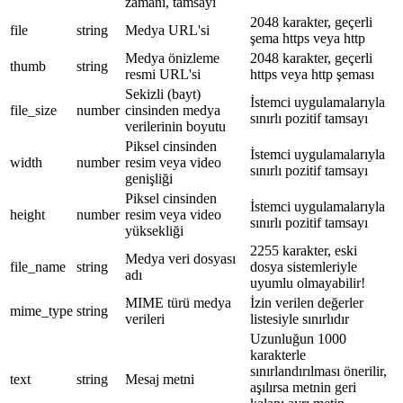
zamanı, tamsayı
2048 karakter, geçerli
file
string
Medya URL'si
şema https veya http
Medya önizleme
2048 karakter, geçerli
thumb
string
resmi URL'si
https veya http şeması
Sekizli (bayt)
İstemci uygulamalarıyla
file_size
number
cinsinden medya
sınırlı pozitif tamsayı
verilerinin boyutu
Piksel cinsinden
İstemci uygulamalarıyla
width
number
resim veya video
sınırlı pozitif tamsayı
genişliği
Piksel cinsinden
İstemci uygulamalarıyla
height
number
resim veya video
sınırlı pozitif tamsayı
yüksekliği
2255 karakter, eski
Medya veri dosyası
file_name
string
dosya sistemleriyle
adı
uyumlu olmayabilir!
MIME türü medya
İzin verilen değerler
mime_type
string
verileri
listesiyle sınırlıdır
Uzunluğun 1000
karakterle
sınırlandırılması önerilir,
text
string
Mesaj metni
aşılırsa metnin geri