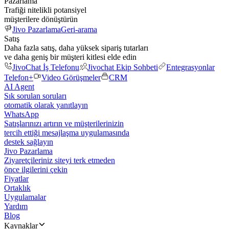
Pazarlama
Trafiği nitelikli potansiyel
müşterilere dönüştürün
Jivo Pazarlama
Geri-arama
Satış
Daha fazla satış, daha yüksek sipariş tutarları
ve daha geniş bir müşteri kitlesi elde edin
JivoChat İş Telefonu
Jivochat Ekip Sohbeti
Entegrasyonlar
Telefon+
Video Görüşmeler
CRM
AI Agent
Sık sorulan soruları
otomatik olarak yanıtlayın
WhatsApp
Satışlarınızı artırın ve müşterilerinizin
tercih ettiği mesajlaşma uygulamasında
destek sağlayın
Jivo Pazarlama
Ziyaretçileriniz siteyi terk etmeden
önce ilgilerini çekin
Fiyatlar
Ortaklık
Uygulamalar
Yardım
Blog
Kaynaklar