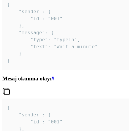
{

	"sender": {

		"id": "001"

	},

	"message": {

		"type": "typein",

		"text": "Wait a minute"

	}

}
Mesaj okunma olayı
#
{

	"sender": {

		"id": "001"

	},
