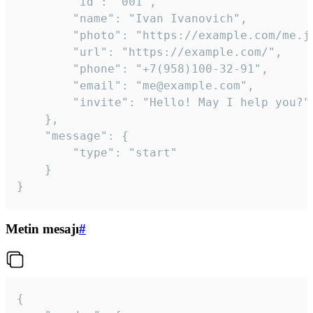
		"id": "001",

		"name": "Ivan Ivanovich",

		"photo": "https://example.com/me.jpg",

		"url": "https://example.com/",

		"phone": "+7(958)100-32-91",

		"email": "me@example.com",

		"invite": "Hello! May I help you?"

	},

	"message": {

		"type": "start"

	}

}
Metin mesajı
#
{
