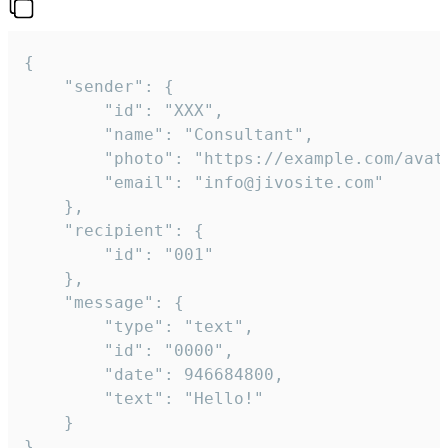
{

	"sender": {

		"id": "XXX",

		"name": "Consultant",

		"photo": "https://example.com/avatar.png",

		"email": "info@jivosite.com"

	},

	"recipient": {

		"id": "001"

	},

	"message": {

		"type": "text",

		"id": "0000",

		"date": 946684800,

		"text": "Hello!"

	}

}