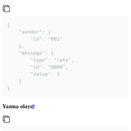
{

	"sender": {

		"id": "001"

	},

	"message": {

		"type": "rate",

		"id": "0008",

		"value": 1

	}

}
Yazma olayı
#