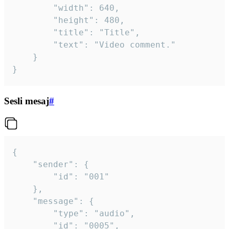
		"width": 640,

		"height": 480,

		"title": "Title",

		"text": "Video comment."

	}

}
Sesli mesaj
#
{

	"sender": {

		"id": "001"

	},

	"message": {

		"type": "audio",

		"id": "0005",
