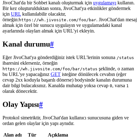
JivoChat'da bir Sohbet kanalı oluşturmak için
uygulamayı
kullanın.
Bir kez oluşturulduktan sonra, JivoChat'ya etkinlikler göndermek
için
URL
kullanılabilir olacaktır,
örneğin:
. JivoChat'dan mesaj
https://wh.jivosite.com/foo/bar
almak için özel bir sunucu uygulayın ve uygulamadaki kanal
ayarlarında olayları almak için URL'yi ekleyin.
Kanal durumu
#
Eğer JivoChat'ya gönderdiğiniz istek URL'lerinin sonuna
/status
ibaresini eklerseniz, örneğin
şeklinde, o zaman
https://wh.jivosite.com/foo/bar/status
bu URL'ye yapacağınız
GET
isteğine dönülecek cevabın (eğer
cevap 2xx koduyla başarılı dönerse) bodysinde kanalın durumuna
dair bilgi bulacaksınız. Kanalda muhatap yoksa cevap
, varsa
0
1
olarak dönecektir.
Olay Yapısı
#
Protokol simetriktir, JivoChat'dan kullanıcı sunucusuna giden ve
ordan gelen olaylar için yapı aynıdır.
Alan adı
Tür
Açıklama