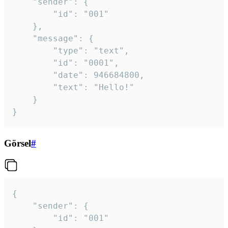
	"sender": {

		"id": "001"

	},

	"message": {

		"type": "text",

		"id": "0001",

		"date": 946684800,

		"text": "Hello!"

	}

}
Görsel
#
{

	"sender": {

		"id": "001"
