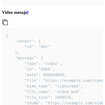
Video mesajı
#
{

	"sender": {

		"id": "001"

	},

	"message": {

		"type": "video",

		"id": "0004",

		"date": 946684800,

		"file": "https://example.com/video.mp4",

		"mime_type": "video/mp4",

		"file_name": "video.mp4",

		"file_size": 1048576,

		"thumb": "https://example.com/video_thumb.png",
