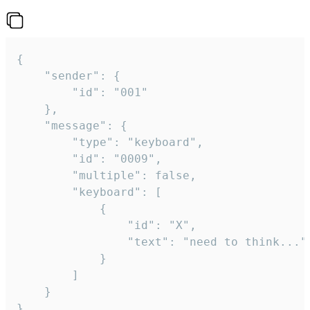
{

	"sender": {

		"id": "001"

	},

	"message": {

		"type": "keyboard",

		"id": "0009",

		"multiple": false,

		"keyboard": [

			{

				"id": "X",

				"text": "need to think..."

			}

		]

	}
