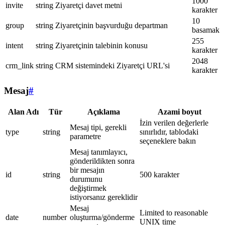
1000
invite
string
Ziyaretçi davet metni
karakter
10
group
string
Ziyaretçinin başvurduğu departman
basamak
255
intent
string
Ziyaretçinin talebinin konusu
karakter
2048
crm_link
string
CRM sistemindeki Ziyaretçi URL'si
karakter
Mesaj
#
Alan Adı
Tür
Açıklama
Azami boyut
İzin verilen değerlerle
Mesaj tipi, gerekli
type
string
sınırlıdır, tablodaki
parametre
seçeneklere bakın
Mesaj tanımlayıcı,
gönderildikten sonra
bir mesajın
id
string
500 karakter
durumunu
değiştirmek
istiyorsanız gereklidir
Mesaj
Limited to reasonable
date
number
oluşturma/gönderme
UNIX time