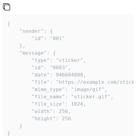
{

	"sender": {

		"id": "001"

	},

	"message": {

		"type": "sticker",

		"id": "0003",

		"date": 946684800,

		"file": "https://example.com/sticker.gif",

		"mime_type": "image/gif",

		"file_name": "sticker.gif",

		"file_size": 1024,

		"width": 256,

		"height": 256

	}

}