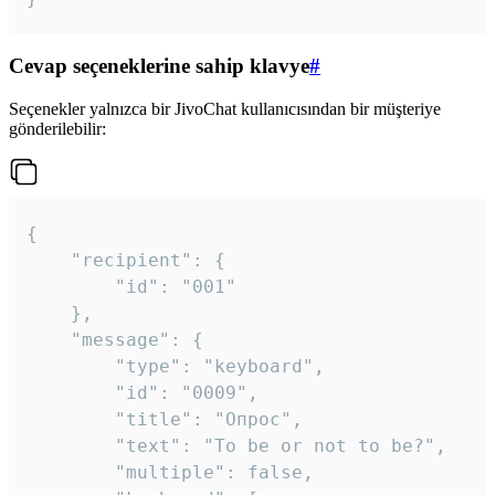
Cevap seçeneklerine sahip klavye
#
Seçenekler yalnızca bir JivoChat kullanıcısından bir müşteriye
gönderilebilir:
{

	"recipient": {

		"id": "001"

	},

	"message": {

		"type": "keyboard",

		"id": "0009",

		"title": "Опрос",

		"text": "To be or not to be?",

		"multiple": false,
