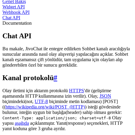
Genel Bakış
Widget API
Webhook API
Chat API
Documentation
Chat API
Bu makale, JivoChat ile entegre edilirken Sohbet kanalı aracılığıyla
sunucular arasında nasıl olay alışverişi yapılacağını açıklar. Sohbet
kanalı eşzamansız çift yönlüdür, tam uygulama için olayları alıp
gönderebilen özel bir sunucu gereklidir.
Kanal protokolü
#
Olay iletimi için aktarım protokolü
HTTPS
'dir (geliştirme
aşamasında HTTP kullanmasına izin verilir). Olay,
JSON
biçimindeki(not,
UTF-8
biçiminde metin kodlaması) [POST]
((
https://wikipedia.org/wiki/POST_(HTTP)
) isteği gövdesinde
bulunur, isteğin uygun bir başlığa(header) sahip olması gerekir:
Olay
Content-Type: application/json; charset=utf-8
yapısı
aşağıda
açıklanmıştır. Yanıt(response) seçenekleri, HTTP
yanıt koduna göre 3 gruba ayrılır.