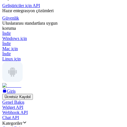
Geliştiriciler için API
Hazır entegrasyon çözümleri
Güvenlik
Uluslararası standartlara uygun
koruma
İndir
Windows için
İndir
Mac için
İndir
Linux için
Giriş
Ücretsiz Kaydol
Genel Bakış
Widget API
Webhook API
Chat API
Kategoriler