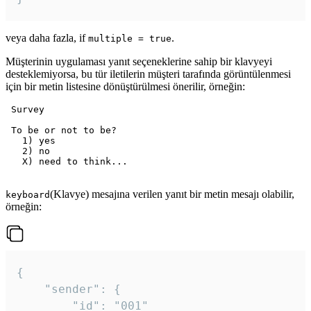
veya daha fazla, if
.
multiple = true
Müşterinin uygulaması yanıt seçeneklerine sahip bir klavyeyi
desteklemiyorsa, bu tür iletilerin müşteri tarafında görüntülenmesi
için bir metin listesine dönüştürülmesi önerilir, örneğin:
 Survey

 To be or not to be?

   1) yes

   2) no

   X) need to think...

(Klavye) mesajına verilen yanıt bir metin mesajı olabilir,
keyboard
örneğin:
{

	"sender": {

		"id": "001"
