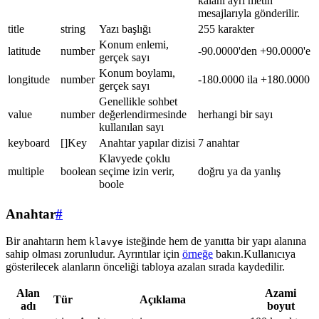
kalanı ayrı metin
mesajlarıyla gönderilir.
title
string
Yazı başlığı
255 karakter
Konum enlemi,
latitude
number
-90.0000'den +90.0000'e
gerçek sayı
Konum boylamı,
longitude
number
-180.0000 ila +180.0000
gerçek sayı
Genellikle sohbet
value
number
değerlendirmesinde
herhangi bir sayı
kullanılan sayı
keyboard
[]Key
Anahtar yapılar dizisi
7 anahtar
Klavyede çoklu
multiple
boolean
seçime izin verir,
doğru ya da yanlış
boole
Anahtar
#
Bir anahtarın hem
isteğinde hem de yanıtta bir yapı alanına
klavye
sahip olması zorunludur. Ayrıntılar için
örneğe
bakın.Kullanıcıya
gösterilecek alanların önceliği tabloya azalan sırada kaydedilir.
Alan
Azami
Tür
Açıklama
adı
boyut