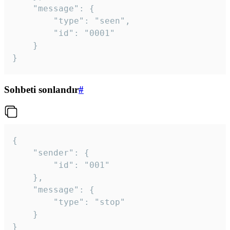
	"message": {

		"type": "seen",

		"id": "0001"

	}

}
Sohbeti sonlandır
#
{

	"sender": {

		"id": "001"

	},

	"message": {

		"type": "stop"

	}

}