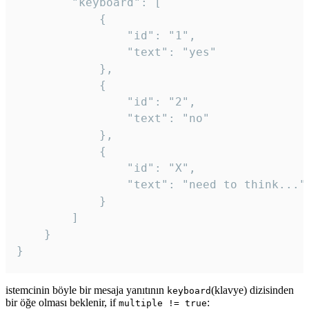
		"keyboard": [

			{

				"id": "1",

				"text": "yes"

			},

			{

				"id": "2",

				"text": "no"

			},

			{

				"id": "X",

				"text": "need to think..."

			}

		]

	}

}
istemcinin böyle bir mesaja yanıtının
(klavye) dizisinden
keyboard
bir öğe olması beklenir, if
:
multiple != true