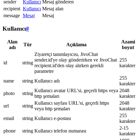
sender
Kullanıcı
Mesaj gönderen
recipient
Kullanıcı
Mesaj alan
message
Mesaj
Mesaj
Kullanıcı
#
Alan
Azami
Tür
Açıklama
adı
boyut
Ziyaretçi tanımlayıcısı, JivoChat
sender.id'ye olay gönderirken ve JivoChat
255
id
string
recipient.id'den olay alırken gerekli
karakter
parametre
255
name
string
Kullanıcı adı
karakter
Kullanıcı avatar URL'si, geçerli https veya
2048
photo
string
http şemaları
karakter
Kullanıcı sayfası URL'si, geçerli https
2048
url
string
veya http şemaları
karakter
255
email
string
Kullanıcı e-postası
karakter
2-15
phone
string
Kullanıcı telefon numarası
karakter