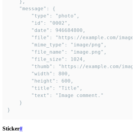
	},

	"message": {

		"type": "photo",

		"id": "0002",

		"date": 946684800,

		"file": "https://example.com/image.png",

		"mime_type": "image/png",

		"file_name": "image.png",

		"file_size": 1024,

		"thumb": "https://example.com/image_thumb.png",

		"width": 800,

		"height": 600,

		"title": "Title",

		"text": "Image comment."

	}

}
Sticker
#