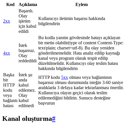
Kod
Açıklama
Eylem
Başarılı.
Olay
Kullanıcıyı iletimin başarısı hakkında
2xx
işletim
bilgilendirin
için kabul
edildi
Bu kodla yanıtın gövdesinde hatayı açıklayan
bir metin olabilir(type of content Content-Type:
İstek
text/plain; charset=utf-8). Bu olay yeniden
başarısız.
4xx
gönderilmemelidir. Hata analiz edilip kaynağı
Olay
kanal veya program olarak tespit edilip
reddedildi
düzeltilmelidir. Kullanıcıyı olay teslim hatası
hakkında bilgilendirin
Başka
İstek şu
HTTP kodu
5xx
olması veya bağlantının
bir
anda
başarısız olması durumunda isteğin 3-60 saniye
HTTP
kabul
aralıklarla 3 defaya kadar tekrarlanması önerilir.
kodu
edilemez.
Kullanıcıya olayın geçici olarak teslim
veya
Olay
edilemediğini bildirin. Sunucu desteğine
bağlantı
kabul
başvurun
hatası
edilmedi
Kanal oluşturma
#