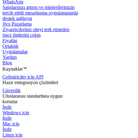
WhatsApp
Satışlarınızı artırın ve müşterilerinizin
tercih ettiği mesajlaşma uygulamasında
destek sağlayın
Jivo Pazarlama
Ziyaretçileriniz siteyi terk etmeden
önce ilgilerini çekin
Fiyatlar
Ortaklık
Uygulamalar
Yardım
Blog
Kaynaklar
Geliştiriciler için API
Hazır entegrasyon çözümleri
Güvenlik
Uluslararası standartlara uygun
koruma
İndir
Windows için
İndir
Mac için
İndir
Linux için