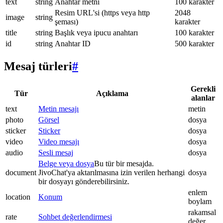
text
string
Anahtar metni
100 karakter
Resim URL'si (https veya http
2048
image
string
şeması)
karakter
title
string
Başlık veya ipucu anahtarı
100 karakter
id
string
Anahtar ID
500 karakter
Mesaj türleri
#
Gerekli
Tür
Açıklama
alanlar
text
Metin mesajı
metin
photo
Görsel
dosya
sticker
Sticker
dosya
video
Video mesajı
dosya
audio
Sesli mesaj
dosya
Belge veya dosya
Bu tür bir mesajda.
document
JivoChat'ya aktarılmasına izin verilen herhangi
dosya
bir dosyayı gönderebilirsiniz.
enlem
location
Konum
boylam
rakamsal
rate
Sohbet değerlendirmesi
değer