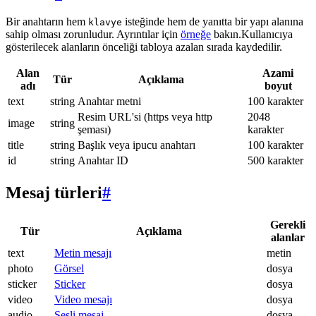
Bir anahtarın hem
isteğinde hem de yanıtta bir yapı alanına
klavye
sahip olması zorunludur. Ayrıntılar için
örneğe
bakın.Kullanıcıya
gösterilecek alanların önceliği tabloya azalan sırada kaydedilir.
Alan
Azami
Tür
Açıklama
adı
boyut
text
string
Anahtar metni
100 karakter
Resim URL'si (https veya http
2048
image
string
şeması)
karakter
title
string
Başlık veya ipucu anahtarı
100 karakter
id
string
Anahtar ID
500 karakter
Mesaj türleri
#
Gerekli
Tür
Açıklama
alanlar
text
Metin mesajı
metin
photo
Görsel
dosya
sticker
Sticker
dosya
video
Video mesajı
dosya
audio
Sesli mesaj
dosya