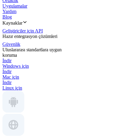
Ortaklık
Uygulamalar
Yardım
Blog
Kaynaklar
Geliştiriciler için API
Hazır entegrasyon çözümleri
Güvenlik
Uluslararası standartlara uygun
koruma
İndir
Windows için
İndir
Mac için
İndir
Linux için