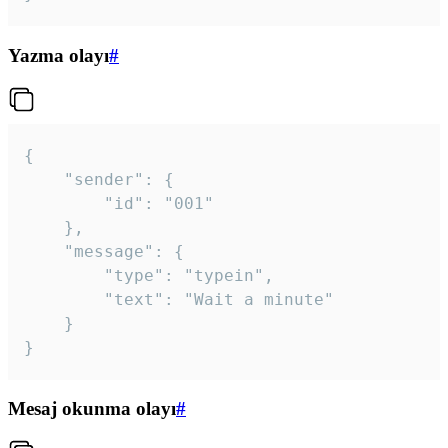
Yazma olayı
#
{

	"sender": {

		"id": "001"

	},

	"message": {

		"type": "typein",

		"text": "Wait a minute"

	}

}
Mesaj okunma olayı
#