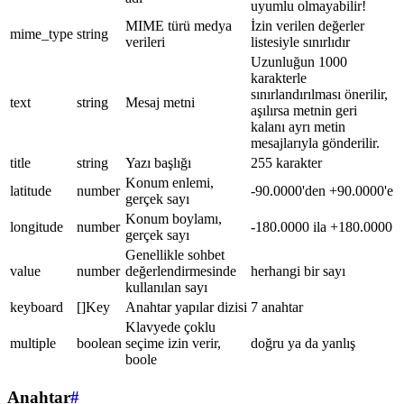
uyumlu olmayabilir!
MIME türü medya
İzin verilen değerler
mime_type
string
verileri
listesiyle sınırlıdır
Uzunluğun 1000
karakterle
sınırlandırılması önerilir,
text
string
Mesaj metni
aşılırsa metnin geri
kalanı ayrı metin
mesajlarıyla gönderilir.
title
string
Yazı başlığı
255 karakter
Konum enlemi,
latitude
number
-90.0000'den +90.0000'e
gerçek sayı
Konum boylamı,
longitude
number
-180.0000 ila +180.0000
gerçek sayı
Genellikle sohbet
value
number
değerlendirmesinde
herhangi bir sayı
kullanılan sayı
keyboard
[]Key
Anahtar yapılar dizisi
7 anahtar
Klavyede çoklu
multiple
boolean
seçime izin verir,
doğru ya da yanlış
boole
Anahtar
#