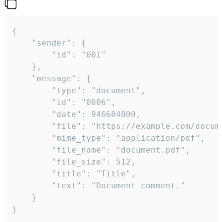
{

	"sender": {

		"id": "001"

	},

	"message": {

		"type": "document",

		"id": "0006",

		"date": 946684800,

		"file": "https://example.com/document.pdf",

		"mime_type": "application/pdf",

		"file_name": "document.pdf",

		"file_size": 512,

		"title": "Title",

		"text": "Document comment."

	}

}