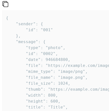
{

	"sender": {

		"id": "001"

	},

	"message": {

		"type": "photo",

		"id": "0002",

		"date": 946684800,

		"file": "https://example.com/image.png",

		"mime_type": "image/png",

		"file_name": "image.png",

		"file_size": 1024,

		"thumb": "https://example.com/image_thumb.png",

		"width": 800,

		"height": 600,

		"title": "Title",
