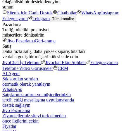
Olağanüstü bir destek deneyimi
sunun
Siteniz için Canlı Destek
Chatbotlar
WhatsApp
Instagram
Entegrasyonu
Telegram
Tüm kanallar
Pazarlama
Trafiği nitelikli potansiyel
müşterilere dönüştürün
Jivo Pazarlama
Geri-arama
Satış
Daha fazla satış, daha yüksek sipariş tutarları
ve daha geniş bir müşteri kitlesi elde edin
JivoChat İş Telefonu
Jivochat Ekip Sohbeti
Entegrasyonlar
Telefon+
Video Görüşmeler
CRM
AI Agent
Sık sorulan soruları
otomatik olarak yanıtlayın
WhatsApp
Satışlarınızı artırın ve müşterilerinizin
tercih ettiği mesajlaşma uygulamasında
destek sağlayın
Jivo Pazarlama
Ziyaretçileriniz siteyi terk etmeden
önce ilgilerini çekin
Fiyatlar