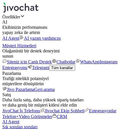
Özellikler
AI
Ekibinizin performansını
yapay zeka ile artırın
AI Agent
AI yazım yardımcısı
Müşteri Hizmetleri
Olağanüstü bir destek deneyimi
sunun
Siteniz için Canlı Destek
Chatbotlar
WhatsApp
Instagram
Entegrasyonu
Telegram
Tüm kanallar
Pazarlama
Trafiği nitelikli potansiyel
müşterilere dönüştürün
Jivo Pazarlama
Geri-arama
Satış
Daha fazla satış, daha yüksek sipariş tutarları
ve daha geniş bir müşteri kitlesi elde edin
JivoChat İş Telefonu
Jivochat Ekip Sohbeti
Entegrasyonlar
Telefon+
Video Görüşmeler
CRM
AI Agent
Sık sorulan soruları