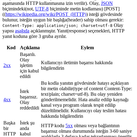
aşamasında HTTP kullanmasına izin verilir). Olay,
JSON
biçimindeki(not,
UTF-8
biçiminde metin kodlaması) [POST]
((
https://wikipedia.org/wiki/POST_(HTTP)
) isteği gövdesinde
bulunur, isteğin uygun bir başlığa(header) sahip olması gerekir:
Olay
Content-Type: application/json; charset=utf-8
yapısı
aşağıda
açıklanmıştır. Yanıt(response) seçenekleri, HTTP
yanıt koduna göre 3 gruba ayrılır.
Kod
Açıklama
Eylem
Başarılı.
Olay
Kullanıcıyı iletimin başarısı hakkında
2xx
işletim
bilgilendirin
için kabul
edildi
Bu kodla yanıtın gövdesinde hatayı açıklayan
bir metin olabilir(type of content Content-Type:
İstek
text/plain; charset=utf-8). Bu olay yeniden
başarısız.
4xx
gönderilmemelidir. Hata analiz edilip kaynağı
Olay
kanal veya program olarak tespit edilip
reddedildi
düzeltilmelidir. Kullanıcıyı olay teslim hatası
hakkında bilgilendirin
Başka
İstek şu
HTTP kodu
5xx
olması veya bağlantının
bir
anda
başarısız olması durumunda isteğin 3-60 saniye
HTTP
kabul
aralıklarla 3 defaya kadar tekrarlanması önerilir.