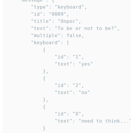
		"type": "keyboard",

		"id": "0009",

		"title": "Опрос",

		"text": "To be or not to be?",

		"multiple": false,

		"keyboard": [

			{

				"id": "1",

				"text": "yes"

			},

			{

				"id": "2",

				"text": "no"

			},

			{

				"id": "X",

				"text": "need to think..."

			}
