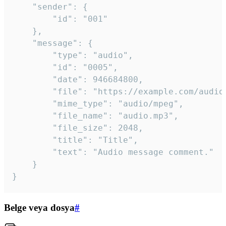
	"sender": {

		"id": "001"

	},

	"message": {

		"type": "audio",

		"id": "0005",

		"date": 946684800,

		"file": "https://example.com/audio.mp3",

		"mime_type": "audio/mpeg",

		"file_name": "audio.mp3",

		"file_size": 2048,

		"title": "Title",

		"text": "Audio message comment."

	}

}
Belge veya dosya
#