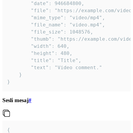
		"date": 946684800,

		"file": "https://example.com/video.mp4",

		"mime_type": "video/mp4",

		"file_name": "video.mp4",

		"file_size": 1048576,

		"thumb": "https://example.com/video_thumb.png",

		"width": 640,

		"height": 480,

		"title": "Title",

		"text": "Video comment."

	}

}
Sesli mesaj
#
{
