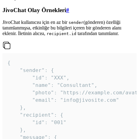
JivoChat Olay Örnekleri
#
JivoChat kullanıcısı için en az bir
(gönderen) özelliği
sender
tanımlanmışsa, etkinliğe bu bilgileri içeren bir gönderen alanı
eklenir. İletinin alıcısı,
tarafından tanımlanır.
recipient.id
{

	"sender": {

		"id": "XXX",

		"name": "Consultant",

		"photo": "https://example.com/avatar.png",

		"email": "info@jivosite.com"

	},

	"recipient": {

		"id": "001"

	},

	"message": {
