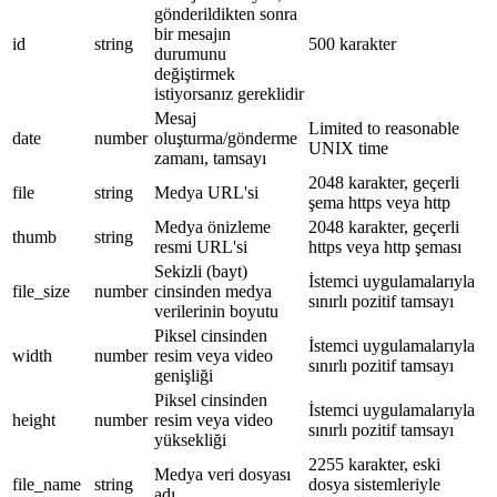
gönderildikten sonra
bir mesajın
id
string
500 karakter
durumunu
değiştirmek
istiyorsanız gereklidir
Mesaj
Limited to reasonable
date
number
oluşturma/gönderme
UNIX time
zamanı, tamsayı
2048 karakter, geçerli
file
string
Medya URL'si
şema https veya http
Medya önizleme
2048 karakter, geçerli
thumb
string
resmi URL'si
https veya http şeması
Sekizli (bayt)
İstemci uygulamalarıyla
file_size
number
cinsinden medya
sınırlı pozitif tamsayı
verilerinin boyutu
Piksel cinsinden
İstemci uygulamalarıyla
width
number
resim veya video
sınırlı pozitif tamsayı
genişliği
Piksel cinsinden
İstemci uygulamalarıyla
height
number
resim veya video
sınırlı pozitif tamsayı
yüksekliği
2255 karakter, eski
Medya veri dosyası
file_name
string
dosya sistemleriyle
adı