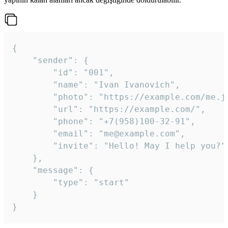
{

	"sender": {

		"id": "001",

		"name": "Ivan Ivanovich",

		"photo": "https://example.com/me.jpg",

		"url": "https://example.com/",

		"phone": "+7(958)100-32-91",

		"email": "me@example.com",

		"invite": "Hello! May I help you?"

	},

	"message": {

		"type": "start"

	}

}