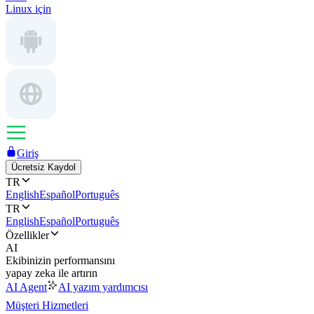
Linux için
Giriş
Ücretsiz Kaydol
TR
English
Español
Português
TR
English
Español
Português
Özellikler
AI
Ekibinizin performansını
yapay zeka ile artırın
AI Agent
AI yazım yardımcısı
Müşteri Hizmetleri