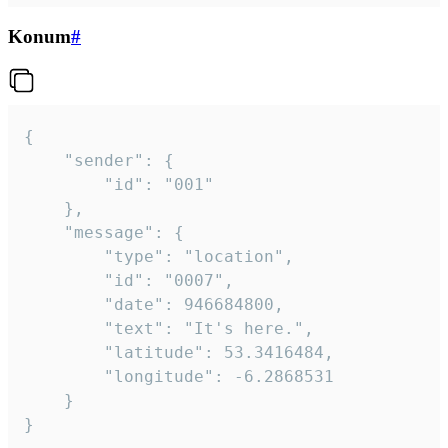
Konum
#
{

	"sender": {

		"id": "001"

	},

	"message": {

		"type": "location",

		"id": "0007",

		"date": 946684800,

		"text": "It's here.",

		"latitude": 53.3416484,

		"longitude": -6.2868531

	}

}