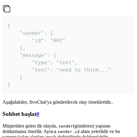
{

	"sender": {

		"id": "001"

	},

	"message": {

		"type": "text",

		"text": "need to think..."

	}

Aşağıdakiler, JivoChat'ya gönderilecek olay örnekleridir..
Sohbet başlat
#
Müşteriden gelen ilk olayda,
(gönderen) yapısını
sender
doldurmanız önerilir. Ayrıca
alanı yeterlidir ve bu
sender.id
yapının kalan alanları ancak değiştiğinde doldurulabilir.