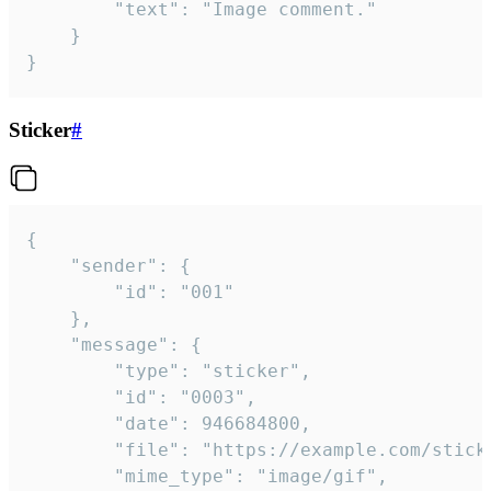
		"text": "Image comment."

	}

}
Sticker
#
{

	"sender": {

		"id": "001"

	},

	"message": {

		"type": "sticker",

		"id": "0003",

		"date": 946684800,

		"file": "https://example.com/sticker.gif",

		"mime_type": "image/gif",
