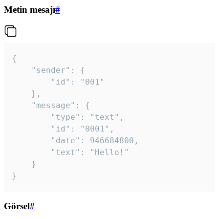
Metin mesajı
#
{

	"sender": {

		"id": "001"

	},

	"message": {

		"type": "text",

		"id": "0001",

		"date": 946684800,

		"text": "Hello!"

	}

}
Görsel
#