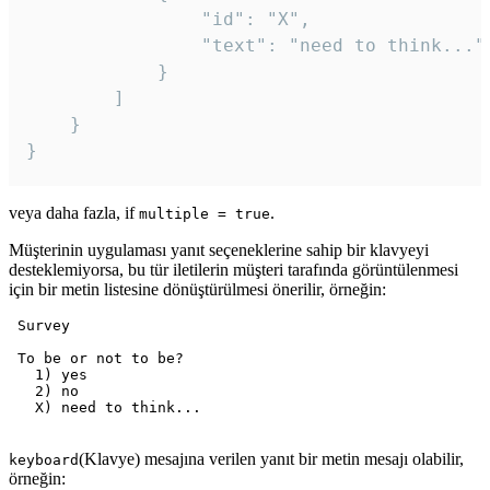
				"id": "X",

				"text": "need to think..."

			}

		]

	}

veya daha fazla, if
.
multiple = true
Müşterinin uygulaması yanıt seçeneklerine sahip bir klavyeyi
desteklemiyorsa, bu tür iletilerin müşteri tarafında görüntülenmesi
için bir metin listesine dönüştürülmesi önerilir, örneğin:
 Survey

 To be or not to be?

   1) yes

   2) no

   X) need to think...

(Klavye) mesajına verilen yanıt bir metin mesajı olabilir,
keyboard
örneğin: