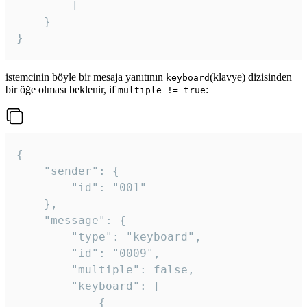
		]

	}

}
istemcinin böyle bir mesaja yanıtının
(klavye) dizisinden
keyboard
bir öğe olması beklenir, if
:
multiple != true
{

	"sender": {

		"id": "001"

	},

	"message": {

		"type": "keyboard",

		"id": "0009",

		"multiple": false,

		"keyboard": [

			{
