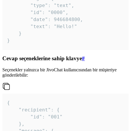
		"type": "text",

		"id": "0000",

		"date": 946684800,

		"text": "Hello!"

	}

}
Cevap seçeneklerine sahip klavye
#
Seçenekler yalnızca bir JivoChat kullanıcısından bir müşteriye
gönderilebilir:
{

	"recipient": {

		"id": "001"

	},

	"message": {
