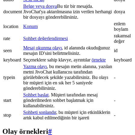
Belge veya dosya
Bu tür bir mesajda.
document
JivoChat'ya aktarılmasına izin verilen herhangi
dosya
bir dosyayı gönderebilirsiniz.
enlem
location
Konum
boylam
rakamsal
rate
Sohbet değerlendirmesi
değer
Mesaj okunma olayı
, id alanında okuduğunuz
seen
id
mesajın ID'sini belirtmelisiniz.
keyboard
Seçeneklere sahip klavye, ayrıntılar
örnekte
keyboard
Yazma olayı
, bu mesajın metin alanına, yazılan
metni JivoChat kullanıcısı tarafından
typein
görülebilecek şekilde yazabilirsiniz. Bu olayı
-
bir müşteri için en sık her 5 saniyede
gönderebilirsiniz.
Sohbet başlat
. Müşteri tarafından mesaj
start
gönderilmeden sohbet başlatmak için
-
kullanabilirsiniz.
Sohbeti sonlandır
, bu müşteri için etkinliklerin
stop
-
artık kabul edilmediğinin bir işareti
Olay örnekleri
#