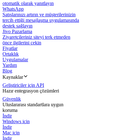
otomatik olarak yanıtlayın
WhatsApp
Satışlarınızı artırın ve müşterilerinizin
tercih ettiği mesajlaşma uygulamasında
destek sağlayın
Jivo Pazarlama
Ziyaretçileriniz siteyi terk etmeden
önce ilgilerini çekin
Fiyatlar
Ortaklık
Uygulamalar
Yardım
Blog
Kaynaklar
Geliştiriciler için API
Hazır entegrasyon çözümleri
Güvenlik
Uluslararası standartlara uygun
koruma
İndir
Windows için
İndir
Mac için
İndir