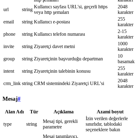
Kullanıcı sayfası URL'si, geçerli https
2048
url
string
veya http şemaları
karakter
255
email
string
Kullanıcı e-postası
karakter
2-15
phone
string
Kullanıcı telefon numarası
karakter
1000
invite
string
Ziyaretçi davet metni
karakter
10
group
string
Ziyaretçinin başvurduğu departman
basamak
255
intent
string
Ziyaretçinin talebinin konusu
karakter
2048
crm_link
string
CRM sistemindeki Ziyaretçi URL'si
karakter
Mesaj
#
Alan Adı
Tür
Açıklama
Azami boyut
İzin verilen değerlerle
Mesaj tipi, gerekli
type
string
sınırlıdır, tablodaki
parametre
seçeneklere bakın
Mesaj tanımlayıcı,