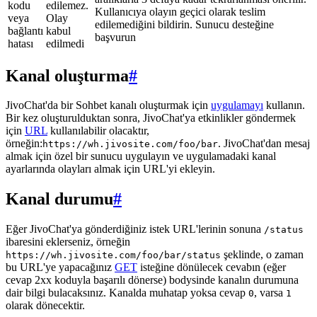
kodu
edilemez.
Kullanıcıya olayın geçici olarak teslim
veya
Olay
edilemediğini bildirin. Sunucu desteğine
bağlantı
kabul
başvurun
hatası
edilmedi
Kanal oluşturma
#
JivoChat'da bir Sohbet kanalı oluşturmak için
uygulamayı
kullanın.
Bir kez oluşturulduktan sonra, JivoChat'ya etkinlikler göndermek
için
URL
kullanılabilir olacaktır,
örneğin:
. JivoChat'dan mesaj
https://wh.jivosite.com/foo/bar
almak için özel bir sunucu uygulayın ve uygulamadaki kanal
ayarlarında olayları almak için URL'yi ekleyin.
Kanal durumu
#
Eğer JivoChat'ya gönderdiğiniz istek URL'lerinin sonuna
/status
ibaresini eklerseniz, örneğin
şeklinde, o zaman
https://wh.jivosite.com/foo/bar/status
bu URL'ye yapacağınız
GET
isteğine dönülecek cevabın (eğer
cevap 2xx koduyla başarılı dönerse) bodysinde kanalın durumuna
dair bilgi bulacaksınız. Kanalda muhatap yoksa cevap
, varsa
0
1
olarak dönecektir.