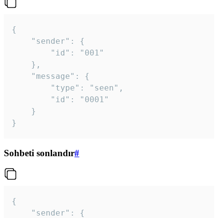
{

	"sender": {

		"id": "001"

	},

	"message": {

		"type": "seen",

		"id": "0001"

	}

}
Sohbeti sonlandır
#
{

	"sender": {
