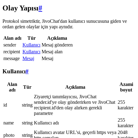
Olay Yapısı
#
Protokol simetriktir, JivoChat'dan kullanıcı sunucusuna giden ve
ordan gelen olaylar için yapı aynıdır.
Alan adı
Tür
Açıklama
sender
Kullanıcı
Mesaj gönderen
recipient
Kullanıcı
Mesaj alan
message
Mesaj
Mesaj
Kullanıcı
#
Alan
Azami
Tür
Açıklama
adı
boyut
Ziyaretçi tanımlayıcısı, JivoChat
sender.id'ye olay gönderirken ve JivoChat
255
id
string
recipient.id'den olay alırken gerekli
karakter
parametre
255
name
string
Kullanıcı adı
karakter
Kullanıcı avatar URL'si, geçerli https veya
2048
photo
string
http şemaları
karakter