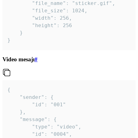
		"file_name": "sticker.gif",

		"file_size": 1024,

		"width": 256,

		"height": 256

	}

}
Video mesajı
#
{

	"sender": {

		"id": "001"

	},

	"message": {

		"type": "video",

		"id": "0004",
