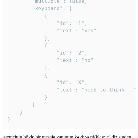
		"multiple": false,

		"keyboard": [

			{

				"id": "1",

				"text": "yes"

			},

			{

				"id": "2",

				"text": "no"

			},

			{

				"id": "X",

				"text": "need to think..."

			}

		]

	}

}
istemcinin böyle bir mesaja yanıtının
(klavye) dizisinden
keyboard