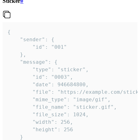
Sticker
#
{

	"sender": {

		"id": "001"

	},

	"message": {

		"type": "sticker",

		"id": "0003",

		"date": 946684800,

		"file": "https://example.com/sticker.gif",

		"mime_type": "image/gif",

		"file_name": "sticker.gif",

		"file_size": 1024,

		"width": 256,

		"height": 256

	}
