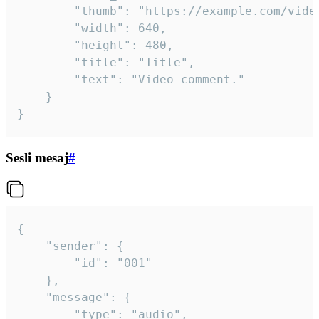
		"thumb": "https://example.com/video_thumb.png",

		"width": 640,

		"height": 480,

		"title": "Title",

		"text": "Video comment."

	}

}
Sesli mesaj
#
{

	"sender": {

		"id": "001"

	},

	"message": {

		"type": "audio",
