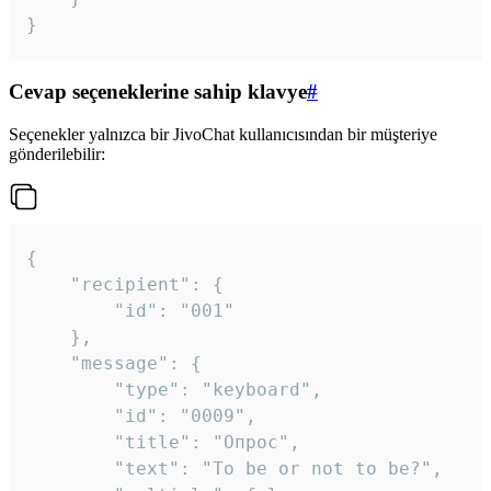
}
Cevap seçeneklerine sahip klavye
#
Seçenekler yalnızca bir JivoChat kullanıcısından bir müşteriye
gönderilebilir:
{

	"recipient": {

		"id": "001"

	},

	"message": {

		"type": "keyboard",

		"id": "0009",

		"title": "Опрос",

		"text": "To be or not to be?",
