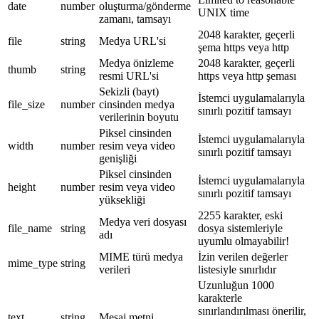
date
number
oluşturma/gönderme
UNIX time
zamanı, tamsayı
2048 karakter, geçerli
file
string
Medya URL'si
şema https veya http
Medya önizleme
2048 karakter, geçerli
thumb
string
resmi URL'si
https veya http şeması
Sekizli (bayt)
İstemci uygulamalarıyla
file_size
number
cinsinden medya
sınırlı pozitif tamsayı
verilerinin boyutu
Piksel cinsinden
İstemci uygulamalarıyla
width
number
resim veya video
sınırlı pozitif tamsayı
genişliği
Piksel cinsinden
İstemci uygulamalarıyla
height
number
resim veya video
sınırlı pozitif tamsayı
yüksekliği
2255 karakter, eski
Medya veri dosyası
file_name
string
dosya sistemleriyle
adı
uyumlu olmayabilir!
MIME türü medya
İzin verilen değerler
mime_type
string
verileri
listesiyle sınırlıdır
Uzunluğun 1000
karakterle
sınırlandırılması önerilir,
text
string
Mesaj metni