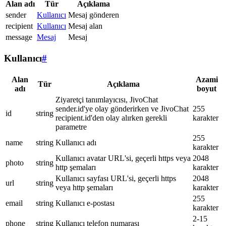
Alan adı
Tür
Açıklama
sender
Kullanıcı
Mesaj gönderen
recipient
Kullanıcı
Mesaj alan
message
Mesaj
Mesaj
Kullanıcı
#
Alan
Azami
Tür
Açıklama
adı
boyut
Ziyaretçi tanımlayıcısı, JivoChat
sender.id'ye olay gönderirken ve JivoChat
255
id
string
recipient.id'den olay alırken gerekli
karakter
parametre
255
name
string
Kullanıcı adı
karakter
Kullanıcı avatar URL'si, geçerli https veya
2048
photo
string
http şemaları
karakter
Kullanıcı sayfası URL'si, geçerli https
2048
url
string
veya http şemaları
karakter
255
email
string
Kullanıcı e-postası
karakter
2-15
phone
string
Kullanıcı telefon numarası