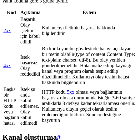
yanıt koduna göre 3 gruba ayrılır.
Kod
Açıklama
Eylem
Başarılı.
Olay
Kullanıcıyı iletimin başarısı hakkında
2xx
işletim
bilgilendirin
için kabul
edildi
Bu kodla yanıtın gövdesinde hatayı açıklayan
bir metin olabilir(type of content Content-Type:
İstek
text/plain; charset=utf-8). Bu olay yeniden
başarısız.
4xx
gönderilmemelidir. Hata analiz edilip kaynağı
Olay
kanal veya program olarak tespit edilip
reddedildi
düzeltilmelidir. Kullanıcıyı olay teslim hatası
hakkında bilgilendirin
Başka
İstek şu
HTTP kodu
5xx
olması veya bağlantının
bir
anda
başarısız olması durumunda isteğin 3-60 saniye
HTTP
kabul
aralıklarla 3 defaya kadar tekrarlanması önerilir.
kodu
edilemez.
Kullanıcıya olayın geçici olarak teslim
veya
Olay
edilemediğini bildirin. Sunucu desteğine
bağlantı
kabul
başvurun
hatası
edilmedi
Kanal oluşturma
#