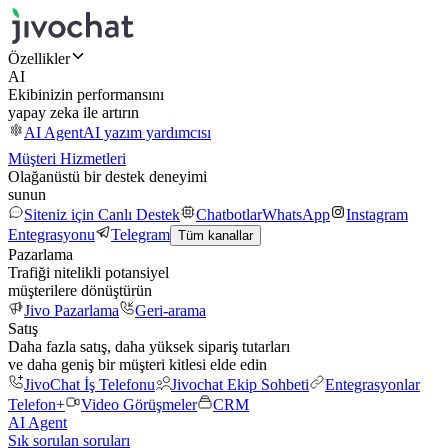
Özellikler
AI
Ekibinizin performansını
yapay zeka ile artırın
AI Agent
AI yazım yardımcısı
Müşteri Hizmetleri
Olağanüstü bir destek deneyimi
sunun
Siteniz için Canlı Destek
Chatbotlar
WhatsApp
Instagram
Entegrasyonu
Telegram
Tüm kanallar
Pazarlama
Trafiği nitelikli potansiyel
müşterilere dönüştürün
Jivo Pazarlama
Geri-arama
Satış
Daha fazla satış, daha yüksek sipariş tutarları
ve daha geniş bir müşteri kitlesi elde edin
JivoChat İş Telefonu
Jivochat Ekip Sohbeti
Entegrasyonlar
Telefon+
Video Görüşmeler
CRM
AI Agent
Sık sorulan soruları