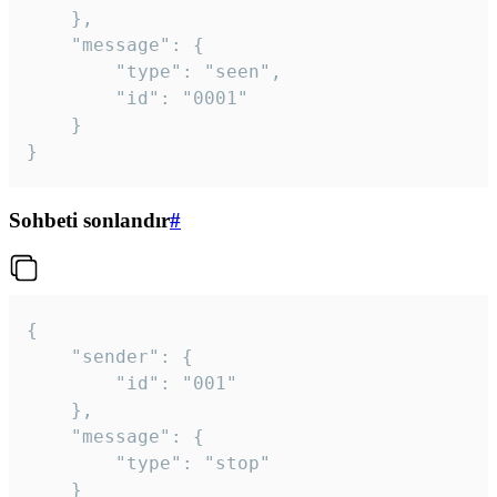
	},

	"message": {

		"type": "seen",

		"id": "0001"

	}

}
Sohbeti sonlandır
#
{

	"sender": {

		"id": "001"

	},

	"message": {

		"type": "stop"

	}
