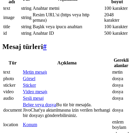
adı
boyut
text
string
Anahtar metni
100 karakter
Resim URL'si (https veya http
2048
image
string
şeması)
karakter
title
string
Başlık veya ipucu anahtarı
100 karakter
id
string
Anahtar ID
500 karakter
Mesaj türleri
#
Gerekli
Tür
Açıklama
alanlar
text
Metin mesajı
metin
photo
Görsel
dosya
sticker
Sticker
dosya
video
Video mesajı
dosya
audio
Sesli mesaj
dosya
Belge veya dosya
Bu tür bir mesajda.
document
JivoChat'ya aktarılmasına izin verilen herhangi
dosya
bir dosyayı gönderebilirsiniz.
enlem
location
Konum
boylam