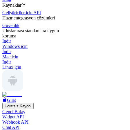
Kaynaklar
Geliştiriciler için API
Hazır entegrasyon çözümleri
Güvenlik
Uluslararası standartlara uygun
koruma
İndir
Windows için
İndir
Mac için
İndir
Linux için
Giriş
Ücretsiz Kaydol
Genel Bakış
Widget API
Webhook API
Chat API