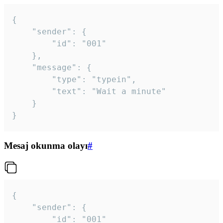
{

	"sender": {

		"id": "001"

	},

	"message": {

		"type": "typein",

		"text": "Wait a minute"

	}

}
Mesaj okunma olayı
#
{

	"sender": {

		"id": "001"
