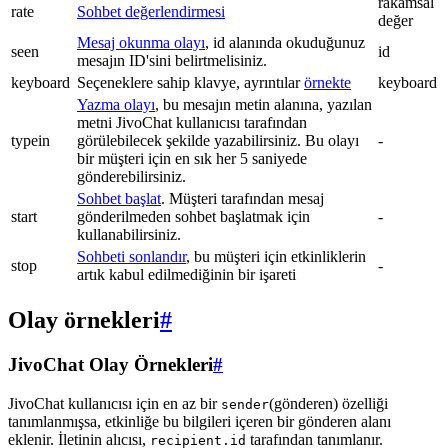
rakamsal
rate
Sohbet değerlendirmesi
değer
Mesaj okunma olayı
, id alanında okuduğunuz
seen
id
mesajın ID'sini belirtmelisiniz.
keyboard
Seçeneklere sahip klavye, ayrıntılar
örnekte
keyboard
Yazma olayı
, bu mesajın metin alanına, yazılan
metni JivoChat kullanıcısı tarafından
typein
görülebilecek şekilde yazabilirsiniz. Bu olayı
-
bir müşteri için en sık her 5 saniyede
gönderebilirsiniz.
Sohbet başlat
. Müşteri tarafından mesaj
start
gönderilmeden sohbet başlatmak için
-
kullanabilirsiniz.
Sohbeti sonlandır
, bu müşteri için etkinliklerin
stop
-
artık kabul edilmediğinin bir işareti
Olay örnekleri
#
JivoChat Olay Örnekleri
#
JivoChat kullanıcısı için en az bir
(gönderen) özelliği
sender
tanımlanmışsa, etkinliğe bu bilgileri içeren bir gönderen alanı
eklenir. İletinin alıcısı,
tarafından tanımlanır.
recipient.id