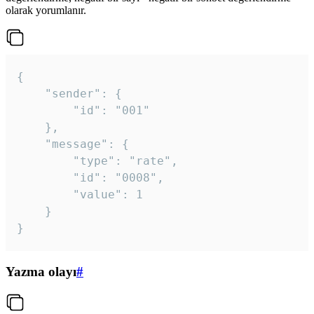
olarak yorumlanır.
{

	"sender": {

		"id": "001"

	},

	"message": {

		"type": "rate",

		"id": "0008",

		"value": 1

	}

}
Yazma olayı
#