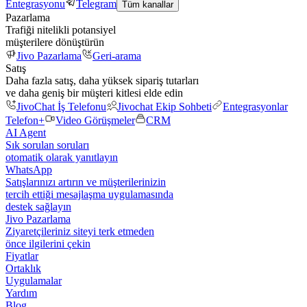
Entegrasyonu
Telegram
Tüm kanallar
Pazarlama
Trafiği nitelikli potansiyel
müşterilere dönüştürün
Jivo Pazarlama
Geri-arama
Satış
Daha fazla satış, daha yüksek sipariş tutarları
ve daha geniş bir müşteri kitlesi elde edin
JivoChat İş Telefonu
Jivochat Ekip Sohbeti
Entegrasyonlar
Telefon+
Video Görüşmeler
CRM
AI Agent
Sık sorulan soruları
otomatik olarak yanıtlayın
WhatsApp
Satışlarınızı artırın ve müşterilerinizin
tercih ettiği mesajlaşma uygulamasında
destek sağlayın
Jivo Pazarlama
Ziyaretçileriniz siteyi terk etmeden
önce ilgilerini çekin
Fiyatlar
Ortaklık
Uygulamalar
Yardım
Blog