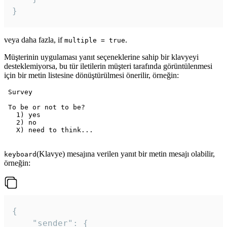
veya daha fazla, if
.
multiple = true
Müşterinin uygulaması yanıt seçeneklerine sahip bir klavyeyi
desteklemiyorsa, bu tür iletilerin müşteri tarafında görüntülenmesi
için bir metin listesine dönüştürülmesi önerilir, örneğin:
 Survey

 To be or not to be?

   1) yes

   2) no

   X) need to think...

(Klavye) mesajına verilen yanıt bir metin mesajı olabilir,
keyboard
örneğin:
{

	"sender": {
