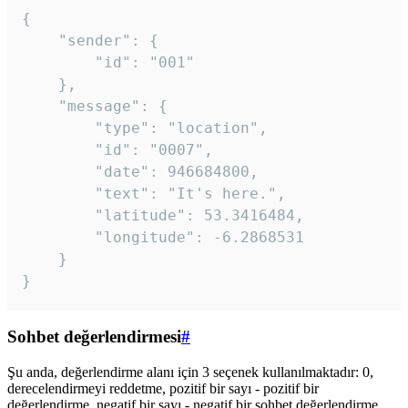
{

	"sender": {

		"id": "001"

	},

	"message": {

		"type": "location",

		"id": "0007",

		"date": 946684800,

		"text": "It's here.",

		"latitude": 53.3416484,

		"longitude": -6.2868531

	}

}
Sohbet değerlendirmesi
#
Şu anda, değerlendirme alanı için 3 seçenek kullanılmaktadır: 0,
derecelendirmeyi reddetme, pozitif bir sayı - pozitif bir
değerlendirme, negatif bir sayı - negatif bir sohbet değerlendirme