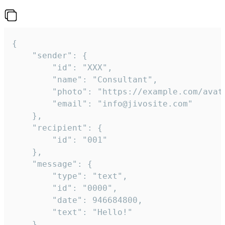
{

	"sender": {

		"id": "XXX",

		"name": "Consultant",

		"photo": "https://example.com/avatar.png",

		"email": "info@jivosite.com"

	},

	"recipient": {

		"id": "001"

	},

	"message": {

		"type": "text",

		"id": "0000",

		"date": 946684800,

		"text": "Hello!"

	}
