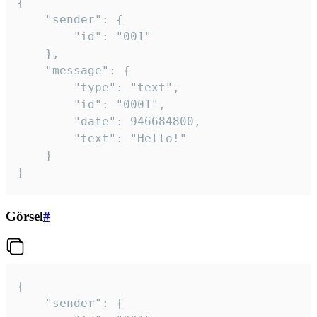
{

	"sender": {

		"id": "001"

	},

	"message": {

		"type": "text",

		"id": "0001",

		"date": 946684800,

		"text": "Hello!"

	}

}
Görsel
#
{

	"sender": {
