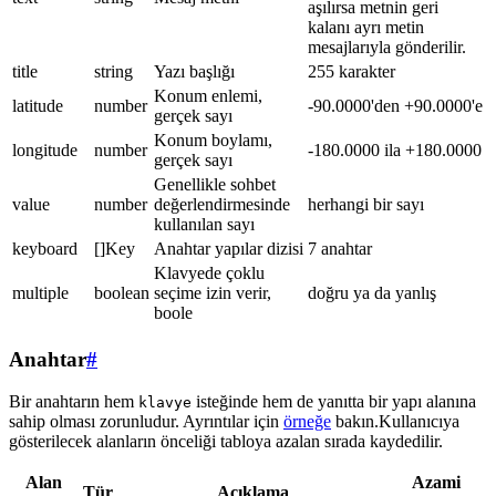
aşılırsa metnin geri
kalanı ayrı metin
mesajlarıyla gönderilir.
title
string
Yazı başlığı
255 karakter
Konum enlemi,
latitude
number
-90.0000'den +90.0000'e
gerçek sayı
Konum boylamı,
longitude
number
-180.0000 ila +180.0000
gerçek sayı
Genellikle sohbet
value
number
değerlendirmesinde
herhangi bir sayı
kullanılan sayı
keyboard
[]Key
Anahtar yapılar dizisi
7 anahtar
Klavyede çoklu
multiple
boolean
seçime izin verir,
doğru ya da yanlış
boole
Anahtar
#
Bir anahtarın hem
isteğinde hem de yanıtta bir yapı alanına
klavye
sahip olması zorunludur. Ayrıntılar için
örneğe
bakın.Kullanıcıya
gösterilecek alanların önceliği tabloya azalan sırada kaydedilir.
Alan
Azami
Tür
Açıklama