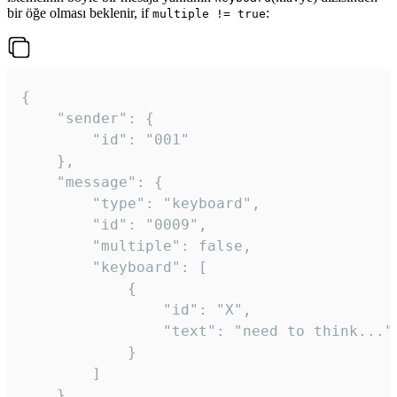
bir öğe olması beklenir, if
:
multiple != true
{

	"sender": {

		"id": "001"

	},

	"message": {

		"type": "keyboard",

		"id": "0009",

		"multiple": false,

		"keyboard": [

			{

				"id": "X",

				"text": "need to think..."

			}

		]

	}
