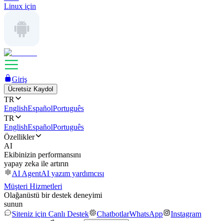
Linux için
Giriş
Ücretsiz Kaydol
TR
English
Español
Português
TR
English
Español
Português
Özellikler
AI
Ekibinizin performansını
yapay zeka ile artırın
AI Agent
AI yazım yardımcısı
Müşteri Hizmetleri
Olağanüstü bir destek deneyimi
sunun
Siteniz için Canlı Destek
Chatbotlar
WhatsApp
Instagram