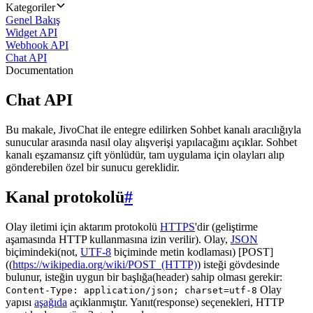
Kategoriler
Genel Bakış
Widget API
Webhook API
Chat API
Documentation
Chat API
Bu makale, JivoChat ile entegre edilirken Sohbet kanalı aracılığıyla
sunucular arasında nasıl olay alışverişi yapılacağını açıklar. Sohbet
kanalı eşzamansız çift yönlüdür, tam uygulama için olayları alıp
gönderebilen özel bir sunucu gereklidir.
Kanal protokolü
#
Olay iletimi için aktarım protokolü
HTTPS
'dir (geliştirme
aşamasında HTTP kullanmasına izin verilir). Olay,
JSON
biçimindeki(not,
UTF-8
biçiminde metin kodlaması) [POST]
((
https://wikipedia.org/wiki/POST_(HTTP)
) isteği gövdesinde
bulunur, isteğin uygun bir başlığa(header) sahip olması gerekir:
Olay
Content-Type: application/json; charset=utf-8
yapısı
aşağıda
açıklanmıştır. Yanıt(response) seçenekleri, HTTP