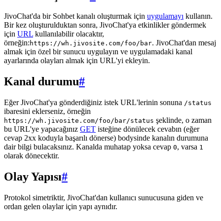
JivoChat'da bir Sohbet kanalı oluşturmak için
uygulamayı
kullanın.
Bir kez oluşturulduktan sonra, JivoChat'ya etkinlikler göndermek
için
URL
kullanılabilir olacaktır,
örneğin:
. JivoChat'dan mesaj
https://wh.jivosite.com/foo/bar
almak için özel bir sunucu uygulayın ve uygulamadaki kanal
ayarlarında olayları almak için URL'yi ekleyin.
Kanal durumu
#
Eğer JivoChat'ya gönderdiğiniz istek URL'lerinin sonuna
/status
ibaresini eklerseniz, örneğin
şeklinde, o zaman
https://wh.jivosite.com/foo/bar/status
bu URL'ye yapacağınız
GET
isteğine dönülecek cevabın (eğer
cevap 2xx koduyla başarılı dönerse) bodysinde kanalın durumuna
dair bilgi bulacaksınız. Kanalda muhatap yoksa cevap
, varsa
0
1
olarak dönecektir.
Olay Yapısı
#
Protokol simetriktir, JivoChat'dan kullanıcı sunucusuna giden ve
ordan gelen olaylar için yapı aynıdır.