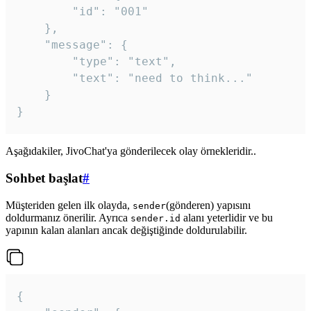
		"id": "001"

	},

	"message": {

		"type": "text",

		"text": "need to think..."

	}

Aşağıdakiler, JivoChat'ya gönderilecek olay örnekleridir..
Sohbet başlat
#
Müşteriden gelen ilk olayda,
(gönderen) yapısını
sender
doldurmanız önerilir. Ayrıca
alanı yeterlidir ve bu
sender.id
yapının kalan alanları ancak değiştiğinde doldurulabilir.
{
