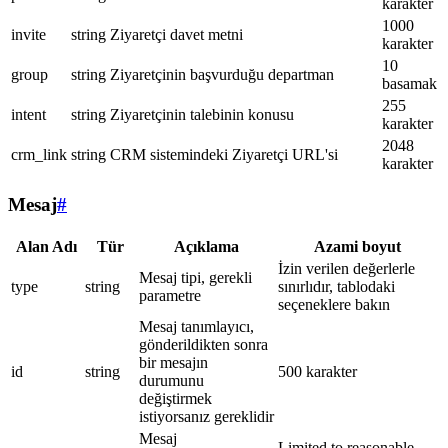
karakter
1000
invite
string
Ziyaretçi davet metni
karakter
10
group
string
Ziyaretçinin başvurduğu departman
basamak
255
intent
string
Ziyaretçinin talebinin konusu
karakter
2048
crm_link
string
CRM sistemindeki Ziyaretçi URL'si
karakter
Mesaj
#
Alan Adı
Tür
Açıklama
Azami boyut
İzin verilen değerlerle
Mesaj tipi, gerekli
type
string
sınırlıdır, tablodaki
parametre
seçeneklere bakın
Mesaj tanımlayıcı,
gönderildikten sonra
bir mesajın
id
string
500 karakter
durumunu
değiştirmek
istiyorsanız gereklidir
Mesaj
Limited to reasonable