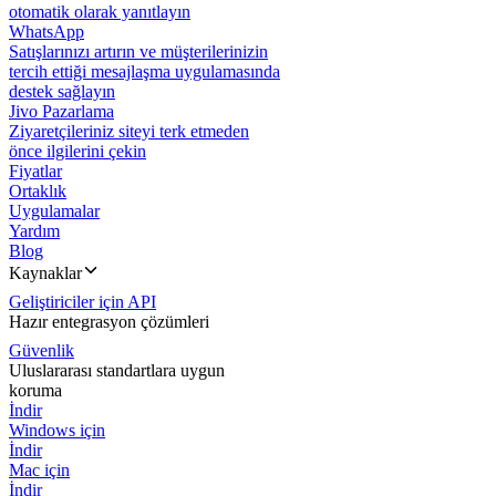
otomatik olarak yanıtlayın
WhatsApp
Satışlarınızı artırın ve müşterilerinizin
tercih ettiği mesajlaşma uygulamasında
destek sağlayın
Jivo Pazarlama
Ziyaretçileriniz siteyi terk etmeden
önce ilgilerini çekin
Fiyatlar
Ortaklık
Uygulamalar
Yardım
Blog
Kaynaklar
Geliştiriciler için API
Hazır entegrasyon çözümleri
Güvenlik
Uluslararası standartlara uygun
koruma
İndir
Windows için
İndir
Mac için
İndir