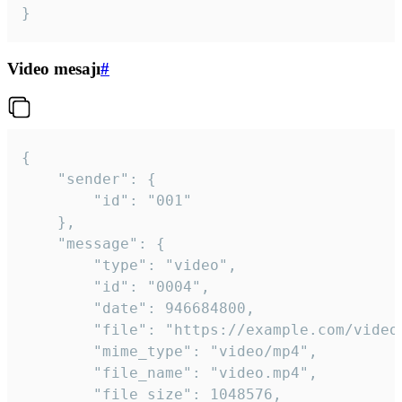
}
Video mesajı
#
{

	"sender": {

		"id": "001"

	},

	"message": {

		"type": "video",

		"id": "0004",

		"date": 946684800,

		"file": "https://example.com/video.mp4",

		"mime_type": "video/mp4",

		"file_name": "video.mp4",

		"file_size": 1048576,
