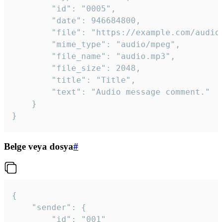
		"id": "0005",

		"date": 946684800,

		"file": "https://example.com/audio.mp3",

		"mime_type": "audio/mpeg",

		"file_name": "audio.mp3",

		"file_size": 2048,

		"title": "Title",

		"text": "Audio message comment."

	}

}
Belge veya dosya
#
{

	"sender": {

		"id": "001"
