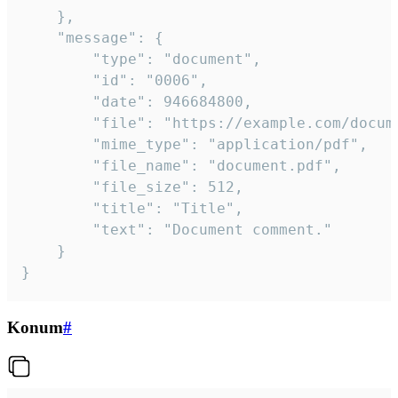
	},

	"message": {

		"type": "document",

		"id": "0006",

		"date": 946684800,

		"file": "https://example.com/document.pdf",

		"mime_type": "application/pdf",

		"file_name": "document.pdf",

		"file_size": 512,

		"title": "Title",

		"text": "Document comment."

	}

}
Konum
#