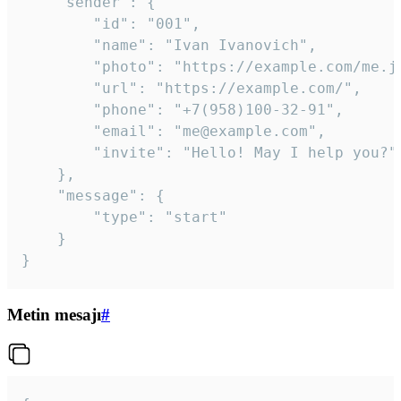
	"sender": {

		"id": "001",

		"name": "Ivan Ivanovich",

		"photo": "https://example.com/me.jpg",

		"url": "https://example.com/",

		"phone": "+7(958)100-32-91",

		"email": "me@example.com",

		"invite": "Hello! May I help you?"

	},

	"message": {

		"type": "start"

	}

}
Metin mesajı
#