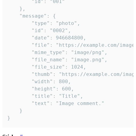
		"id": "001"

	},

	"message": {

		"type": "photo",

		"id": "0002",

		"date": 946684800,

		"file": "https://example.com/image.png",

		"mime_type": "image/png",

		"file_name": "image.png",

		"file_size": 1024,

		"thumb": "https://example.com/image_thumb.png",

		"width": 800,

		"height": 600,

		"title": "Title",

		"text": "Image comment."

	}

}