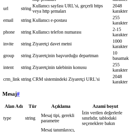
Kullanıcı sayfası URL'si, geçerli https
2048
url
string
veya http şemaları
karakter
255
email
string
Kullanıcı e-postası
karakter
2-15
phone
string
Kullanıcı telefon numarası
karakter
1000
invite
string
Ziyaretçi davet metni
karakter
10
group
string
Ziyaretçinin başvurduğu departman
basamak
255
intent
string
Ziyaretçinin talebinin konusu
karakter
2048
crm_link
string
CRM sistemindeki Ziyaretçi URL'si
karakter
Mesaj
#
Alan Adı
Tür
Açıklama
Azami boyut
İzin verilen değerlerle
Mesaj tipi, gerekli
type
string
sınırlıdır, tablodaki
parametre
seçeneklere bakın
Mesaj tanımlayıcı,