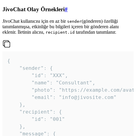
JivoChat Olay Örnekleri
#
JivoChat kullanıcısı için en az bir
(gönderen) özelliği
sender
tanımlanmışsa, etkinliğe bu bilgileri içeren bir gönderen alanı
eklenir. İletinin alıcısı,
tarafından tanımlanır.
recipient.id
{

	"sender": {

		"id": "XXX",

		"name": "Consultant",

		"photo": "https://example.com/avatar.png",

		"email": "info@jivosite.com"

	},

	"recipient": {

		"id": "001"

	},

	"message": {
