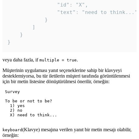
				"id": "X",

				"text": "need to think..."

			}

		]

	}

veya daha fazla, if
.
multiple = true
Müşterinin uygulaması yanıt seçeneklerine sahip bir klavyeyi
desteklemiyorsa, bu tür iletilerin müşteri tarafında görüntülenmesi
için bir metin listesine dönüştürülmesi önerilir, örneğin:
 Survey

 To be or not to be?

   1) yes

   2) no

   X) need to think...

(Klavye) mesajına verilen yanıt bir metin mesajı olabilir,
keyboard
örneğin: