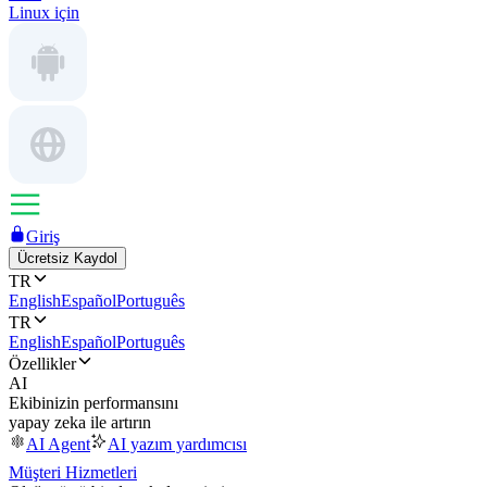
Linux için
Giriş
Ücretsiz Kaydol
TR
English
Español
Português
TR
English
Español
Português
Özellikler
AI
Ekibinizin performansını
yapay zeka ile artırın
AI Agent
AI yazım yardımcısı
Müşteri Hizmetleri