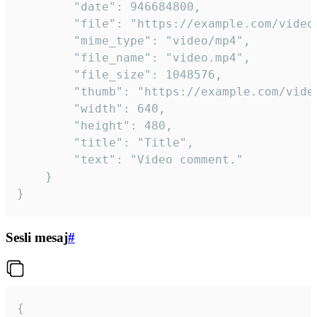
		"date": 946684800,

		"file": "https://example.com/video.mp4",

		"mime_type": "video/mp4",

		"file_name": "video.mp4",

		"file_size": 1048576,

		"thumb": "https://example.com/video_thumb.png",

		"width": 640,

		"height": 480,

		"title": "Title",

		"text": "Video comment."

	}

}
Sesli mesaj
#
{
