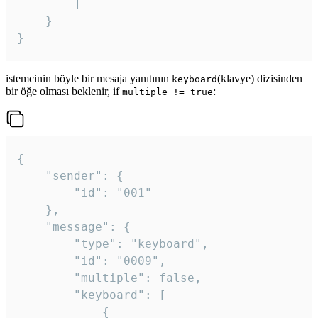
		]

	}

}
istemcinin böyle bir mesaja yanıtının
(klavye) dizisinden
keyboard
bir öğe olması beklenir, if
:
multiple != true
{

	"sender": {

		"id": "001"

	},

	"message": {

		"type": "keyboard",

		"id": "0009",

		"multiple": false,

		"keyboard": [

			{
