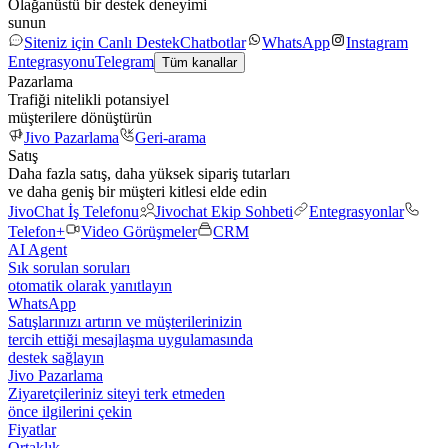
Olağanüstü bir destek deneyimi
sunun
Siteniz için Canlı Destek
Chatbotlar
WhatsApp
Instagram
Entegrasyonu
Telegram
Tüm kanallar
Pazarlama
Trafiği nitelikli potansiyel
müşterilere dönüştürün
Jivo Pazarlama
Geri-arama
Satış
Daha fazla satış, daha yüksek sipariş tutarları
ve daha geniş bir müşteri kitlesi elde edin
JivoChat İş Telefonu
Jivochat Ekip Sohbeti
Entegrasyonlar
Telefon+
Video Görüşmeler
CRM
AI Agent
Sık sorulan soruları
otomatik olarak yanıtlayın
WhatsApp
Satışlarınızı artırın ve müşterilerinizin
tercih ettiği mesajlaşma uygulamasında
destek sağlayın
Jivo Pazarlama
Ziyaretçileriniz siteyi terk etmeden
önce ilgilerini çekin
Fiyatlar
Ortaklık