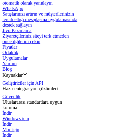
otomatik olarak yanıtlayın
WhatsApp
Satışlarınızı artırın ve müşterilerinizin
tercih ettiği mesajlaşma uygulamasında
destek sağlayın
Jivo Pazarlama
Ziyaretçileriniz siteyi terk etmeden
önce ilgilerini çekin
Fiyatlar
Ortaklık
Uygulamalar
Yardım
Blog
Kaynaklar
Geliştiriciler için API
Hazır entegrasyon çözümleri
Güvenlik
Uluslararası standartlara uygun
koruma
İndir
Windows için
İndir
Mac için
İndir