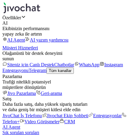
Özellikler
AI
Ekibinizin performansını
yapay zeka ile artırın
AI Agent
AI yazım yardımcısı
Müşteri Hizmetleri
Olağanüstü bir destek deneyimi
sunun
Siteniz için Canlı Destek
Chatbotlar
WhatsApp
Instagram
Entegrasyonu
Telegram
Tüm kanallar
Pazarlama
Trafiği nitelikli potansiyel
müşterilere dönüştürün
Jivo Pazarlama
Geri-arama
Satış
Daha fazla satış, daha yüksek sipariş tutarları
ve daha geniş bir müşteri kitlesi elde edin
JivoChat İş Telefonu
Jivochat Ekip Sohbeti
Entegrasyonlar
Telefon+
Video Görüşmeler
CRM
AI Agent
Sık sorulan soruları