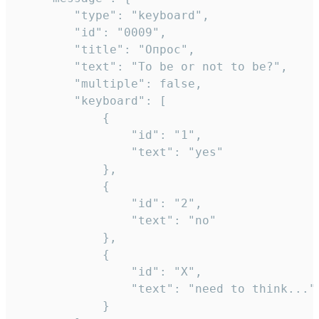
		"type": "keyboard",

		"id": "0009",

		"title": "Опрос",

		"text": "To be or not to be?",

		"multiple": false,

		"keyboard": [

			{

				"id": "1",

				"text": "yes"

			},

			{

				"id": "2",

				"text": "no"

			},

			{

				"id": "X",

				"text": "need to think..."

			}
