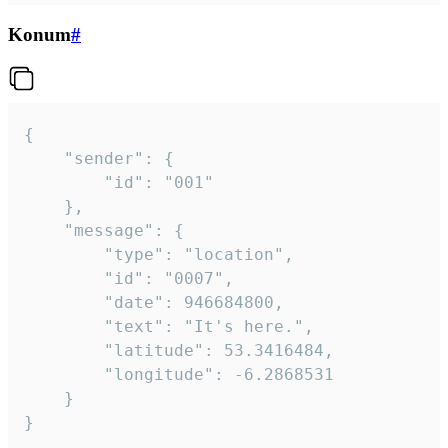
Konum
#
{

	"sender": {

		"id": "001"

	},

	"message": {

		"type": "location",

		"id": "0007",

		"date": 946684800,

		"text": "It's here.",

		"latitude": 53.3416484,

		"longitude": -6.2868531

	}

}