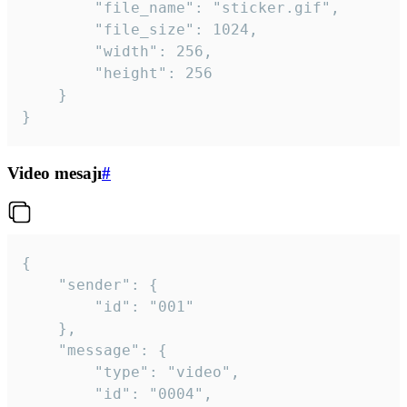
		"file_name": "sticker.gif",

		"file_size": 1024,

		"width": 256,

		"height": 256

	}

}
Video mesajı
#
{

	"sender": {

		"id": "001"

	},

	"message": {

		"type": "video",

		"id": "0004",
