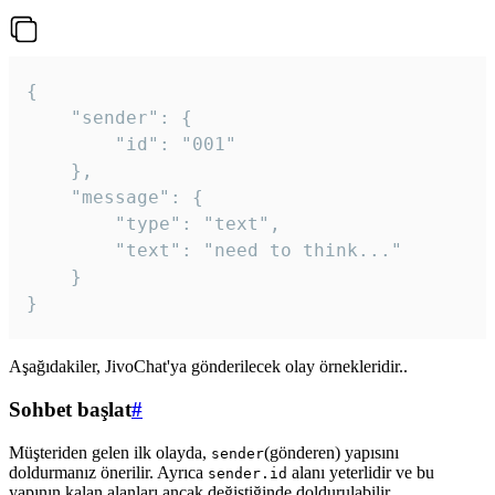
{

	"sender": {

		"id": "001"

	},

	"message": {

		"type": "text",

		"text": "need to think..."

	}

Aşağıdakiler, JivoChat'ya gönderilecek olay örnekleridir..
Sohbet başlat
#
Müşteriden gelen ilk olayda,
(gönderen) yapısını
sender
doldurmanız önerilir. Ayrıca
alanı yeterlidir ve bu
sender.id
yapının kalan alanları ancak değiştiğinde doldurulabilir.