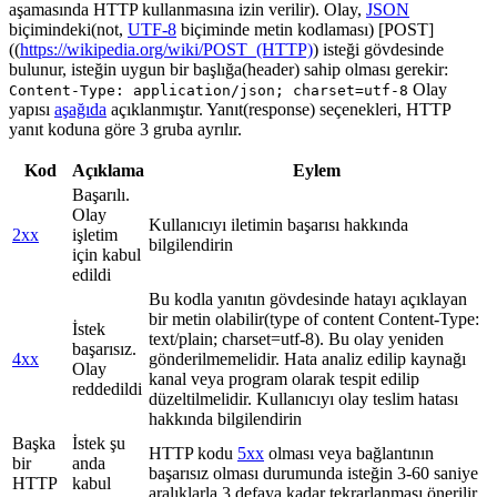
aşamasında HTTP kullanmasına izin verilir). Olay,
JSON
biçimindeki(not,
UTF-8
biçiminde metin kodlaması) [POST]
((
https://wikipedia.org/wiki/POST_(HTTP)
) isteği gövdesinde
bulunur, isteğin uygun bir başlığa(header) sahip olması gerekir:
Olay
Content-Type: application/json; charset=utf-8
yapısı
aşağıda
açıklanmıştır. Yanıt(response) seçenekleri, HTTP
yanıt koduna göre 3 gruba ayrılır.
Kod
Açıklama
Eylem
Başarılı.
Olay
Kullanıcıyı iletimin başarısı hakkında
2xx
işletim
bilgilendirin
için kabul
edildi
Bu kodla yanıtın gövdesinde hatayı açıklayan
bir metin olabilir(type of content Content-Type:
İstek
text/plain; charset=utf-8). Bu olay yeniden
başarısız.
4xx
gönderilmemelidir. Hata analiz edilip kaynağı
Olay
kanal veya program olarak tespit edilip
reddedildi
düzeltilmelidir. Kullanıcıyı olay teslim hatası
hakkında bilgilendirin
Başka
İstek şu
HTTP kodu
5xx
olması veya bağlantının
bir
anda
başarısız olması durumunda isteğin 3-60 saniye
HTTP
kabul
aralıklarla 3 defaya kadar tekrarlanması önerilir.