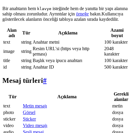
Bir anahtarın hem
isteğinde hem de yanıtta bir yapı alanına
klavye
sahip olması zorunludur. Ayrıntılar için
örneğe
bakın.Kullanıcıya
gösterilecek alanların önceliği tabloya azalan sırada kaydedilir.
Alan
Azami
Tür
Açıklama
adı
boyut
text
string
Anahtar metni
100 karakter
Resim URL'si (https veya http
2048
image
string
şeması)
karakter
title
string
Başlık veya ipucu anahtarı
100 karakter
id
string
Anahtar ID
500 karakter
Mesaj türleri
#
Gerekli
Tür
Açıklama
alanlar
text
Metin mesajı
metin
photo
Görsel
dosya
sticker
Sticker
dosya
video
Video mesajı
dosya
audio
Sesli mesaj
dosya