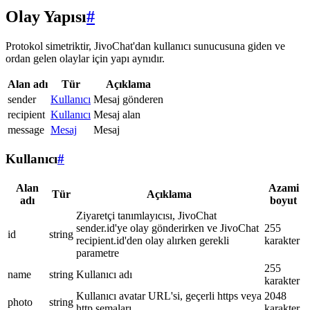
Olay Yapısı
#
Protokol simetriktir, JivoChat'dan kullanıcı sunucusuna giden ve
ordan gelen olaylar için yapı aynıdır.
Alan adı
Tür
Açıklama
sender
Kullanıcı
Mesaj gönderen
recipient
Kullanıcı
Mesaj alan
message
Mesaj
Mesaj
Kullanıcı
#
Alan
Azami
Tür
Açıklama
adı
boyut
Ziyaretçi tanımlayıcısı, JivoChat
sender.id'ye olay gönderirken ve JivoChat
255
id
string
recipient.id'den olay alırken gerekli
karakter
parametre
255
name
string
Kullanıcı adı
karakter
Kullanıcı avatar URL'si, geçerli https veya
2048
photo
string
http şemaları
karakter