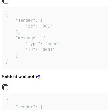
{

	"sender": {

		"id": "001"

	},

	"message": {

		"type": "seen",

		"id": "0001"

	}

}
Sohbeti sonlandır
#
{

	"sender": {
