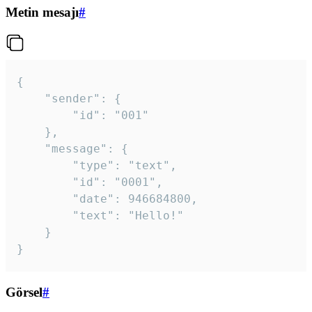
Metin mesajı
#
{

	"sender": {

		"id": "001"

	},

	"message": {

		"type": "text",

		"id": "0001",

		"date": 946684800,

		"text": "Hello!"

	}

}
Görsel
#