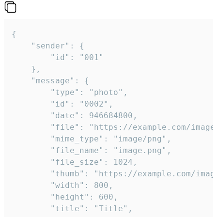
{

	"sender": {

		"id": "001"

	},

	"message": {

		"type": "photo",

		"id": "0002",

		"date": 946684800,

		"file": "https://example.com/image.png",

		"mime_type": "image/png",

		"file_name": "image.png",

		"file_size": 1024,

		"thumb": "https://example.com/image_thumb.png",

		"width": 800,

		"height": 600,

		"title": "Title",
