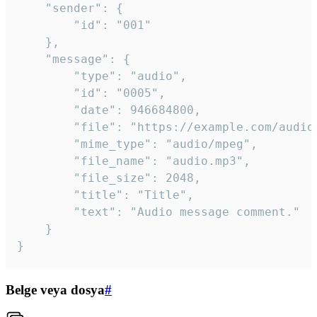
	"sender": {

		"id": "001"

	},

	"message": {

		"type": "audio",

		"id": "0005",

		"date": 946684800,

		"file": "https://example.com/audio.mp3",

		"mime_type": "audio/mpeg",

		"file_name": "audio.mp3",

		"file_size": 2048,

		"title": "Title",

		"text": "Audio message comment."

	}

}
Belge veya dosya
#