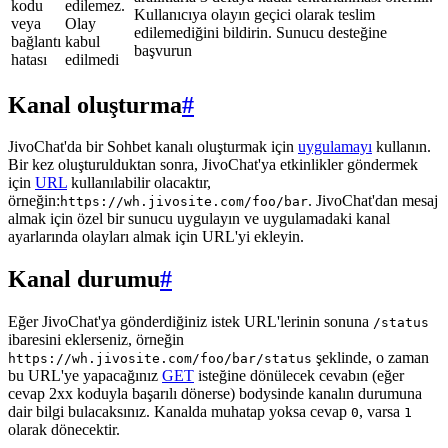
kodu
edilemez.
Kullanıcıya olayın geçici olarak teslim
veya
Olay
edilemediğini bildirin. Sunucu desteğine
bağlantı
kabul
başvurun
hatası
edilmedi
Kanal oluşturma
#
JivoChat'da bir Sohbet kanalı oluşturmak için
uygulamayı
kullanın.
Bir kez oluşturulduktan sonra, JivoChat'ya etkinlikler göndermek
için
URL
kullanılabilir olacaktır,
örneğin:
. JivoChat'dan mesaj
https://wh.jivosite.com/foo/bar
almak için özel bir sunucu uygulayın ve uygulamadaki kanal
ayarlarında olayları almak için URL'yi ekleyin.
Kanal durumu
#
Eğer JivoChat'ya gönderdiğiniz istek URL'lerinin sonuna
/status
ibaresini eklerseniz, örneğin
şeklinde, o zaman
https://wh.jivosite.com/foo/bar/status
bu URL'ye yapacağınız
GET
isteğine dönülecek cevabın (eğer
cevap 2xx koduyla başarılı dönerse) bodysinde kanalın durumuna
dair bilgi bulacaksınız. Kanalda muhatap yoksa cevap
, varsa
0
1
olarak dönecektir.