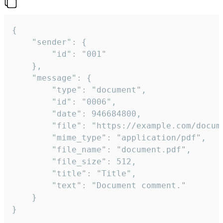
{

	"sender": {

		"id": "001"

	},

	"message": {

		"type": "document",

		"id": "0006",

		"date": 946684800,

		"file": "https://example.com/document.pdf",

		"mime_type": "application/pdf",

		"file_name": "document.pdf",

		"file_size": 512,

		"title": "Title",

		"text": "Document comment."

	}

}