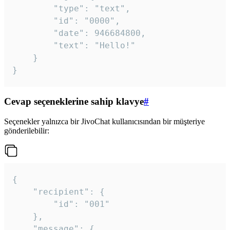
		"type": "text",

		"id": "0000",

		"date": 946684800,

		"text": "Hello!"

	}

}
Cevap seçeneklerine sahip klavye
#
Seçenekler yalnızca bir JivoChat kullanıcısından bir müşteriye
gönderilebilir:
{

	"recipient": {

		"id": "001"

	},

	"message": {
