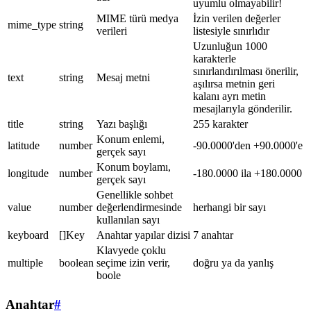
uyumlu olmayabilir!
MIME türü medya
İzin verilen değerler
mime_type
string
verileri
listesiyle sınırlıdır
Uzunluğun 1000
karakterle
sınırlandırılması önerilir,
text
string
Mesaj metni
aşılırsa metnin geri
kalanı ayrı metin
mesajlarıyla gönderilir.
title
string
Yazı başlığı
255 karakter
Konum enlemi,
latitude
number
-90.0000'den +90.0000'e
gerçek sayı
Konum boylamı,
longitude
number
-180.0000 ila +180.0000
gerçek sayı
Genellikle sohbet
value
number
değerlendirmesinde
herhangi bir sayı
kullanılan sayı
keyboard
[]Key
Anahtar yapılar dizisi
7 anahtar
Klavyede çoklu
multiple
boolean
seçime izin verir,
doğru ya da yanlış
boole
Anahtar
#