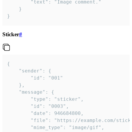
		"text": "Image comment."

	}

}
Sticker
#
{

	"sender": {

		"id": "001"

	},

	"message": {

		"type": "sticker",

		"id": "0003",

		"date": 946684800,

		"file": "https://example.com/sticker.gif",

		"mime_type": "image/gif",
