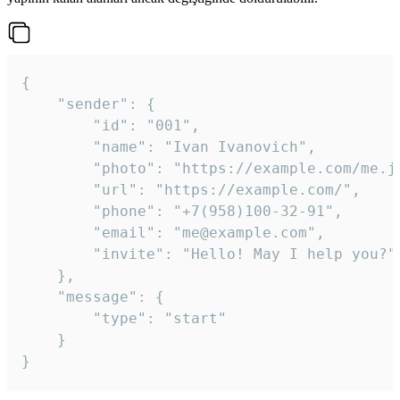
{

	"sender": {

		"id": "001",

		"name": "Ivan Ivanovich",

		"photo": "https://example.com/me.jpg",

		"url": "https://example.com/",

		"phone": "+7(958)100-32-91",

		"email": "me@example.com",

		"invite": "Hello! May I help you?"

	},

	"message": {

		"type": "start"

	}

}