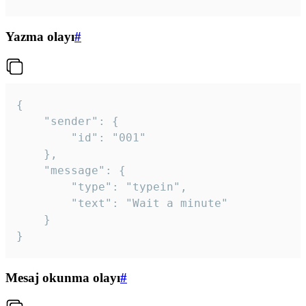
Yazma olayı
#
{

	"sender": {

		"id": "001"

	},

	"message": {

		"type": "typein",

		"text": "Wait a minute"

	}

}
Mesaj okunma olayı
#