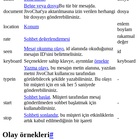
Belge veya dosya
Bu tür bir mesajda.
document
JivoChat'ya aktarılmasına izin verilen herhangi
dosya
bir dosyayı gönderebilirsiniz.
enlem
location
Konum
boylam
rakamsal
rate
Sohbet değerlendirmesi
değer
Mesaj okunma olayı
, id alanında okuduğunuz
seen
id
mesajın ID'sini belirtmelisiniz.
keyboard
Seçeneklere sahip klavye, ayrıntılar
örnekte
keyboard
Yazma olayı
, bu mesajın metin alanına, yazılan
metni JivoChat kullanıcısı tarafından
typein
görülebilecek şekilde yazabilirsiniz. Bu olayı
-
bir müşteri için en sık her 5 saniyede
gönderebilirsiniz.
Sohbet başlat
. Müşteri tarafından mesaj
start
gönderilmeden sohbet başlatmak için
-
kullanabilirsiniz.
Sohbeti sonlandır
, bu müşteri için etkinliklerin
stop
-
artık kabul edilmediğinin bir işareti
Olay örnekleri
#