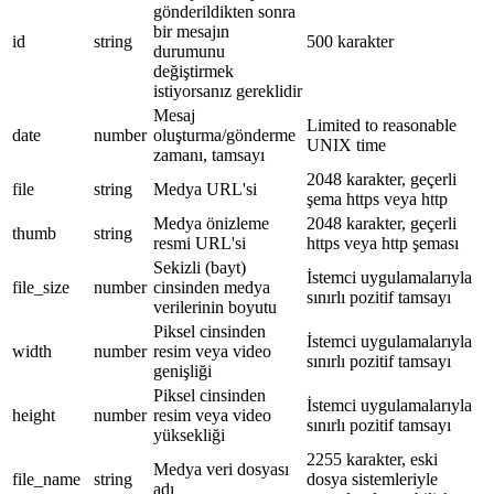
gönderildikten sonra
bir mesajın
id
string
500 karakter
durumunu
değiştirmek
istiyorsanız gereklidir
Mesaj
Limited to reasonable
date
number
oluşturma/gönderme
UNIX time
zamanı, tamsayı
2048 karakter, geçerli
file
string
Medya URL'si
şema https veya http
Medya önizleme
2048 karakter, geçerli
thumb
string
resmi URL'si
https veya http şeması
Sekizli (bayt)
İstemci uygulamalarıyla
file_size
number
cinsinden medya
sınırlı pozitif tamsayı
verilerinin boyutu
Piksel cinsinden
İstemci uygulamalarıyla
width
number
resim veya video
sınırlı pozitif tamsayı
genişliği
Piksel cinsinden
İstemci uygulamalarıyla
height
number
resim veya video
sınırlı pozitif tamsayı
yüksekliği
2255 karakter, eski
Medya veri dosyası
file_name
string
dosya sistemleriyle
adı