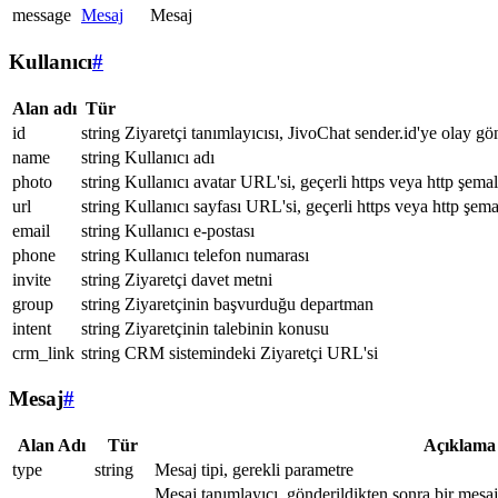
message
Mesaj
Mesaj
Kullanıcı
#
Alan adı
Tür
id
string
Ziyaretçi tanımlayıcısı, JivoChat sender.id'ye olay gö
name
string
Kullanıcı adı
photo
string
Kullanıcı avatar URL'si, geçerli https veya http şemal
url
string
Kullanıcı sayfası URL'si, geçerli https veya http şema
email
string
Kullanıcı e-postası
phone
string
Kullanıcı telefon numarası
invite
string
Ziyaretçi davet metni
group
string
Ziyaretçinin başvurduğu departman
intent
string
Ziyaretçinin talebinin konusu
crm_link
string
CRM sistemindeki Ziyaretçi URL'si
Mesaj
#
Alan Adı
Tür
Açıklama
type
string
Mesaj tipi, gerekli parametre
Mesaj tanımlayıcı, gönderildikten sonra bir mesa