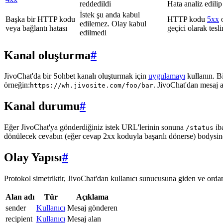
reddedildi
Hata analiz edilip
İstek şu anda kabul
Başka bir HTTP kodu
HTTP kodu
5xx
o
edilemez. Olay kabul
veya bağlantı hatası
geçici olarak tes
edilmedi
Kanal oluşturma
#
JivoChat'da bir Sohbet kanalı oluşturmak için
uygulamayı
kullanın. B
örneğin:
. JivoChat'dan mesaj 
https://wh.jivosite.com/foo/bar
Kanal durumu
#
Eğer JivoChat'ya gönderdiğiniz istek URL'lerinin sonuna
ib
/status
dönülecek cevabın (eğer cevap 2xx koduyla başarılı dönerse) bodysi
Olay Yapısı
#
Protokol simetriktir, JivoChat'dan kullanıcı sunucusuna giden ve ordan 
Alan adı
Tür
Açıklama
sender
Kullanıcı
Mesaj gönderen
recipient
Kullanıcı
Mesaj alan