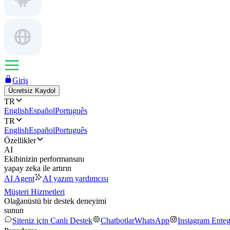
Giriş
Ücretsiz Kaydol
TR
English
Español
Português
TR
English
Español
Português
Özellikler
AI
Ekibinizin performansını
yapay zeka ile artırın
AI Agent
AI yazım yardımcısı
Müşteri Hizmetleri
Olağanüstü bir destek deneyimi
sunun
Siteniz için Canlı Destek
Chatbotlar
WhatsApp
Instagram Ente