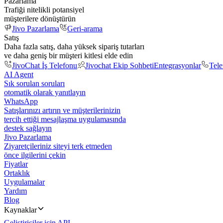
Pazarlama
Trafiği nitelikli potansiyel
müşterilere dönüştürün
Jivo Pazarlama
Geri-arama
Satış
Daha fazla satış, daha yüksek sipariş tutarları
ve daha geniş bir müşteri kitlesi elde edin
JivoChat İş Telefonu
Jivochat Ekip Sohbeti
Entegrasyonlar
Tel
AI Agent
Sık sorulan soruları
otomatik olarak yanıtlayın
WhatsApp
Satışlarınızı artırın ve müşterilerinizin
tercih ettiği mesajlaşma uygulamasında
destek sağlayın
Jivo Pazarlama
Ziyaretçileriniz siteyi terk etmeden
önce ilgilerini çekin
Fiyatlar
Ortaklık
Uygulamalar
Yardım
Blog
Kaynaklar
Geliştiriciler için API