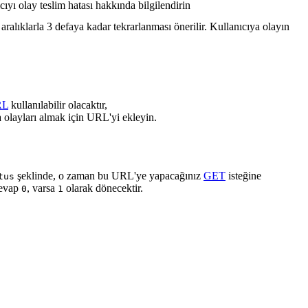
cıyı olay teslim hatası hakkında bilgilendirin
ralıklarla 3 defaya kadar tekrarlanması önerilir. Kullanıcıya olayın
RL
kullanılabilir olacaktır,
 olayları almak için URL'yi ekleyin.
şeklinde, o zaman bu URL'ye yapacağınız
GET
isteğine
tus
cevap
, varsa
olarak dönecektir.
0
1