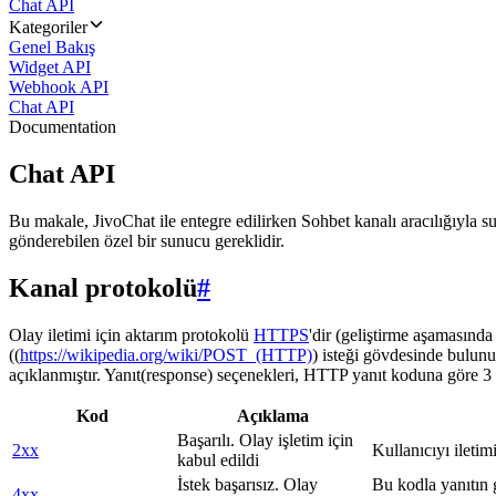
Chat API
Kategoriler
Genel Bakış
Widget API
Webhook API
Chat API
Documentation
Chat API
Bu makale, JivoChat ile entegre edilirken Sohbet kanalı aracılığıyla su
gönderebilen özel bir sunucu gereklidir.
Kanal protokolü
#
Olay iletimi için aktarım protokolü
HTTPS
'dir (geliştirme aşamasınd
((
https://wikipedia.org/wiki/POST_(HTTP)
) isteği gövdesinde bulunu
açıklanmıştır. Yanıt(response) seçenekleri, HTTP yanıt koduna göre 3 g
Kod
Açıklama
Başarılı. Olay işletim için
2xx
Kullanıcıyı iletim
kabul edildi
İstek başarısız. Olay
Bu kodla yanıtın 
4xx