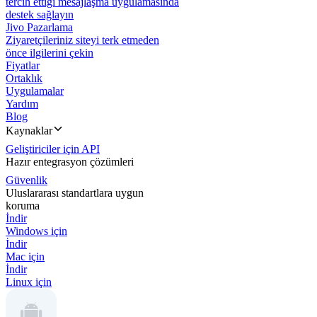
tercih ettiği mesajlaşma uygulamasında
destek sağlayın
Jivo Pazarlama
Ziyaretçileriniz siteyi terk etmeden
önce ilgilerini çekin
Fiyatlar
Ortaklık
Uygulamalar
Yardım
Blog
Kaynaklar
Geliştiriciler için API
Hazır entegrasyon çözümleri
Güvenlik
Uluslararası standartlara uygun
koruma
İndir
Windows için
İndir
Mac için
İndir
Linux için