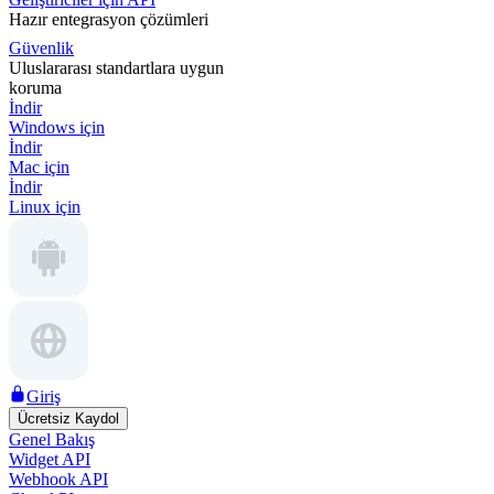
Hazır entegrasyon çözümleri
Güvenlik
Uluslararası standartlara uygun
koruma
İndir
Windows için
İndir
Mac için
İndir
Linux için
Giriş
Ücretsiz Kaydol
Genel Bakış
Widget API
Webhook API