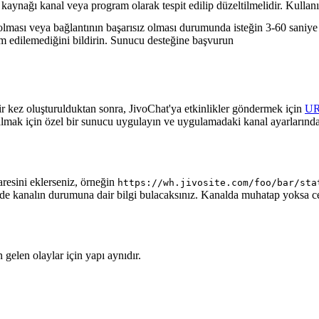
 kaynağı kanal veya program olarak tespit edilip düzeltilmelidir. Kullanı
lması veya bağlantının başarısız olması durumunda isteğin 3-60 saniye a
lim edilemediğini bildirin. Sunucu desteğine başvurun
ir kez oluşturulduktan sonra, JivoChat'ya etkinlikler göndermek için
U
almak için özel bir sunucu uygulayın ve uygulamadaki kanal ayarlarında
aresini eklerseniz, örneğin
https://wh.jivosite.com/foo/bar/sta
nde kanalın durumuna dair bilgi bulacaksınız. Kanalda muhatap yoksa 
gelen olaylar için yapı aynıdır.