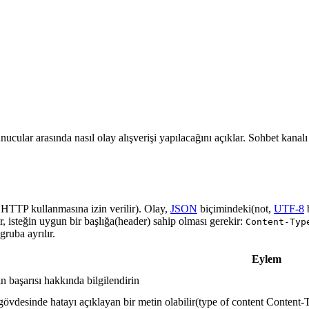
nucular arasında nasıl olay alışverişi yapılacağını açıklar. Sohbet kanal
a HTTP kullanmasına izin verilir). Olay,
JSON
biçimindeki(not,
UTF-8
r, isteğin uygun bir başlığa(header) sahip olması gerekir:
Content-Typ
ruba ayrılır.
Eylem
in başarısı hakkında bilgilendirin
gövdesinde hatayı açıklayan bir metin olabilir(type of content Content-T