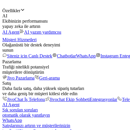
Özellikler
AI
Ekibinizin performansını
yapay zeka ile artırın
AI Agent
AI yazım yardımcısı
Müşteri Hizmetleri
Olağanüstü bir destek deneyimi
sunun
Siteniz için Canlı Destek
Chatbotlar
WhatsApp
Instagram Ente
Pazarlama
Trafiği nitelikli potansiyel
müşterilere dönüştürün
Jivo Pazarlama
Geri-arama
Satış
Daha fazla satış, daha yüksek sipariş tutarları
ve daha geniş bir müşteri kitlesi elde edin
JivoChat İş Telefonu
Jivochat Ekip Sohbeti
Entegrasyonlar
Tel
AI Agent
Sık sorulan soruları
otomatik olarak yanıtlayın
WhatsApp
Satışlarınızı artırın ve müşterilerinizin