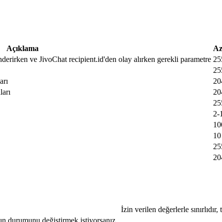
Açıklama
Az
nderirken ve JivoChat recipient.id'den olay alırken gerekli parametre
25
25
arı
20
ları
20
25
2-
10
10
25
20
İzin verilen değerlerle sınırlıdır
jın durumunu değiştirmek istiyorsanız