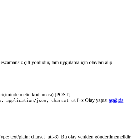
ı eşzamansız çift yönlüdür, tam uygulama için olayları alıp
biçiminde metin kodlaması) [POST]
Olay yapısı
aşağıda
e: application/json; charset=utf-8
ype: text/plain; charset=utf-8). Bu olay yeniden gönderilmemelidir.