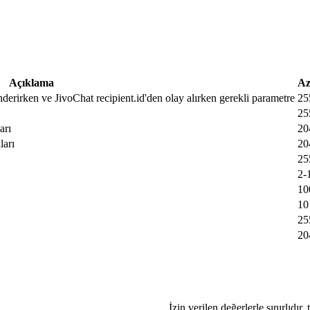
Açıklama
Az
nderirken ve JivoChat recipient.id'den olay alırken gerekli parametre
25
25
arı
20
ları
20
25
2-
10
10
25
20
İzin verilen değerlerle sınırlıdır