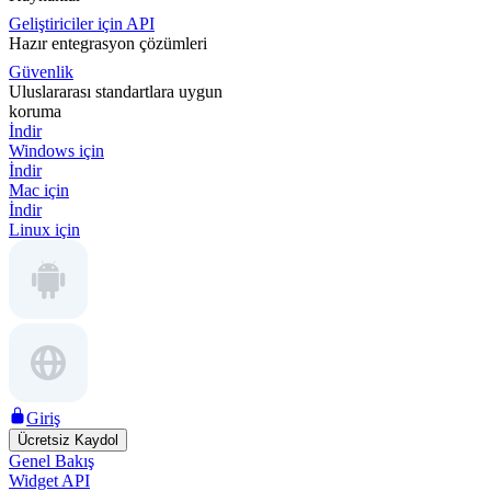
Geliştiriciler için API
Hazır entegrasyon çözümleri
Güvenlik
Uluslararası standartlara uygun
koruma
İndir
Windows için
İndir
Mac için
İndir
Linux için
Giriş
Ücretsiz Kaydol
Genel Bakış
Widget API