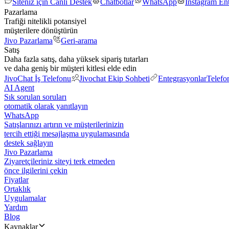
Siteniz için Canlı Destek
Chatbotlar
WhatsApp
Instagram En
Pazarlama
Trafiği nitelikli potansiyel
müşterilere dönüştürün
Jivo Pazarlama
Geri-arama
Satış
Daha fazla satış, daha yüksek sipariş tutarları
ve daha geniş bir müşteri kitlesi elde edin
JivoChat İş Telefonu
Jivochat Ekip Sohbeti
Entegrasyonlar
Telefo
AI Agent
Sık sorulan soruları
otomatik olarak yanıtlayın
WhatsApp
Satışlarınızı artırın ve müşterilerinizin
tercih ettiği mesajlaşma uygulamasında
destek sağlayın
Jivo Pazarlama
Ziyaretçileriniz siteyi terk etmeden
önce ilgilerini çekin
Fiyatlar
Ortaklık
Uygulamalar
Yardım
Blog
Kaynaklar