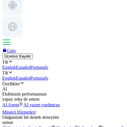
Giriş
Ücretsiz Kaydol
TR
English
Español
Português
TR
English
Español
Português
Özellikler
AI
Ekibinizin performansını
yapay zeka ile artırın
AI Agent
AI yazım yardımcısı
Müşteri Hizmetleri
Olağanüstü bir destek deneyimi
sunun