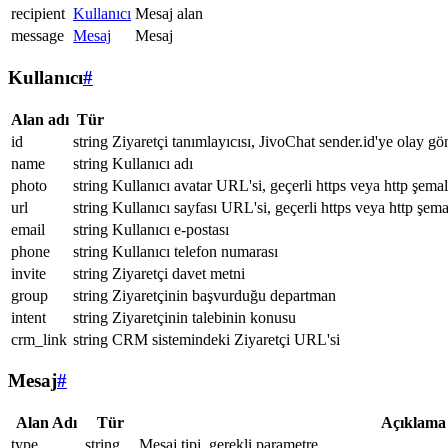
recipient
Kullanıcı
Mesaj alan
message
Mesaj
Mesaj
Kullanıcı
#
Alan adı
Tür
id
string
Ziyaretçi tanımlayıcısı, JivoChat sender.id'ye olay gö
name
string
Kullanıcı adı
photo
string
Kullanıcı avatar URL'si, geçerli https veya http şemal
url
string
Kullanıcı sayfası URL'si, geçerli https veya http şema
email
string
Kullanıcı e-postası
phone
string
Kullanıcı telefon numarası
invite
string
Ziyaretçi davet metni
group
string
Ziyaretçinin başvurduğu departman
intent
string
Ziyaretçinin talebinin konusu
crm_link
string
CRM sistemindeki Ziyaretçi URL'si
Mesaj
#
Alan Adı
Tür
Açıklama
type
string
Mesaj tipi, gerekli parametre