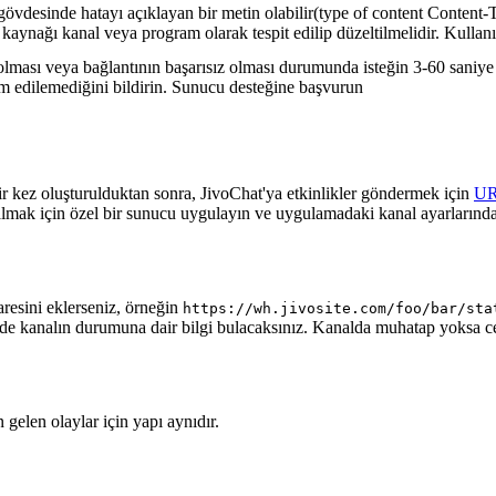
gövdesinde hatayı açıklayan bir metin olabilir(type of content Content-T
 kaynağı kanal veya program olarak tespit edilip düzeltilmelidir. Kullanı
lması veya bağlantının başarısız olması durumunda isteğin 3-60 saniye a
lim edilemediğini bildirin. Sunucu desteğine başvurun
ir kez oluşturulduktan sonra, JivoChat'ya etkinlikler göndermek için
U
almak için özel bir sunucu uygulayın ve uygulamadaki kanal ayarlarında
aresini eklerseniz, örneğin
https://wh.jivosite.com/foo/bar/sta
nde kanalın durumuna dair bilgi bulacaksınız. Kanalda muhatap yoksa 
gelen olaylar için yapı aynıdır.