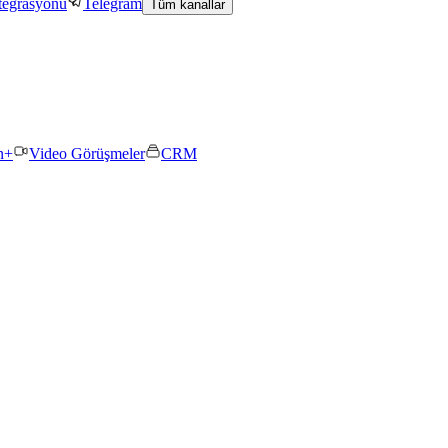
tegrasyonu
Telegram
Tüm kanallar
n+
Video Görüşmeler
CRM