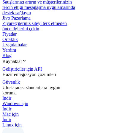
Satışlarınızı artırın ve müşterilerinizin
tercih ettiği mesajlaşma uygulamasında
destek sağlayın
Jivo Pazarlama
Ziyaretçileriniz siteyi terk etmeden
önce ilgilerini çekin
Fiyatlar
Ortaklık
Uygulamalar
Yardım
Blog
Kaynaklar
Geliştiriciler için API
Hazır entegrasyon çözümleri
Güvenlik
Uluslararası standartlara uygun
koruma
İndir
Windows için
İndir
Mac için
İndir
Linux için