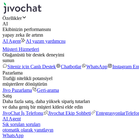
Özellikler
AI
Ekibinizin performansını
yapay zeka ile artırın
AI Agent
AI yazım yardımcısı
Müşteri Hizmetleri
Olağanüstü bir destek deneyimi
sunun
Siteniz için Canlı Destek
Chatbotlar
WhatsApp
Instagram En
Pazarlama
Trafiği nitelikli potansiyel
müşterilere dönüştürün
Jivo Pazarlama
Geri-arama
Satış
Daha fazla satış, daha yüksek sipariş tutarları
ve daha geniş bir müşteri kitlesi elde edin
JivoChat İş Telefonu
Jivochat Ekip Sohbeti
Entegrasyonlar
Telefo
AI Agent
Sık sorulan soruları
otomatik olarak yanıtlayın
WhatsApp