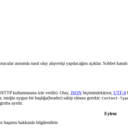
nucular arasında nasıl olay alışverişi yapılacağını açıklar. Sohbet kanal
a HTTP kullanmasına izin verilir). Olay,
JSON
biçimindeki(not,
UTF-8
r, isteğin uygun bir başlığa(header) sahip olması gerekir:
Content-Typ
ruba ayrılır.
Eylem
in başarısı hakkında bilgilendirin