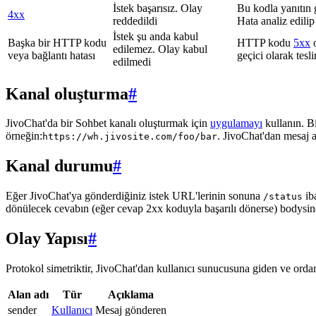
İstek başarısız. Olay
Bu kodla yanıtın 
4xx
reddedildi
Hata analiz edilip
İstek şu anda kabul
Başka bir HTTP kodu
HTTP kodu
5xx
o
edilemez. Olay kabul
veya bağlantı hatası
geçici olarak tes
edilmedi
Kanal oluşturma
#
JivoChat'da bir Sohbet kanalı oluşturmak için
uygulamayı
kullanın. B
örneğin:
. JivoChat'dan mesaj 
https://wh.jivosite.com/foo/bar
Kanal durumu
#
Eğer JivoChat'ya gönderdiğiniz istek URL'lerinin sonuna
ib
/status
dönülecek cevabın (eğer cevap 2xx koduyla başarılı dönerse) bodysi
Olay Yapısı
#
Protokol simetriktir, JivoChat'dan kullanıcı sunucusuna giden ve ordan 
Alan adı
Tür
Açıklama
sender
Kullanıcı
Mesaj gönderen