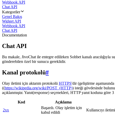
Webhook API
Chat API
Kategoriler
Genel Bakış
Widget API
Webhook API
Chat API
Documentation
Chat API
Bu makale, JivoChat ile entegre edilirken Sohbet kanalı aracılığıyla su
gönderebilen özel bir sunucu gereklidir.
Kanal protokolü
#
Olay iletimi için aktarım protokolü
HTTPS
'dir (geliştirme aşamasınd
((
https://wikipedia.org/wiki/POST_(HTTP)
) isteği gövdesinde bulunu
açıklanmıştır. Yanıt(response) seçenekleri, HTTP yanıt koduna göre 3 g
Kod
Açıklama
Başarılı. Olay işletim için
2xx
Kullanıcıyı iletim
kabul edildi