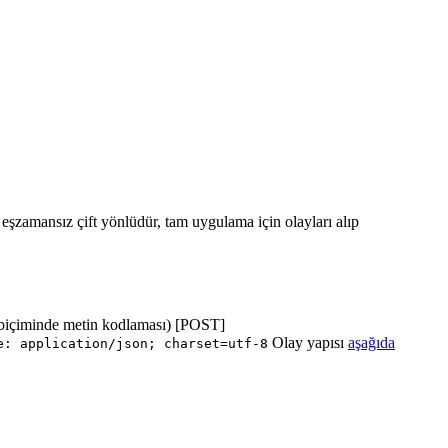
ı eşzamansız çift yönlüdür, tam uygulama için olayları alıp
biçiminde metin kodlaması) [POST]
Olay yapısı
aşağıda
e: application/json; charset=utf-8