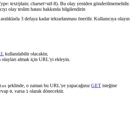
ype: text/plain; charset=utf-8). Bu olay yeniden gönderilmemelidir.
cıyı olay teslim hatası hakkında bilgilendirin
ralıklarla 3 defaya kadar tekrarlanması önerilir. Kullanıcıya olayın
RL
kullanılabilir olacaktır,
 olayları almak için URL'yi ekleyin.
şeklinde, o zaman bu URL'ye yapacağınız
GET
isteğine
tus
cevap
, varsa
olarak dönecektir.
0
1