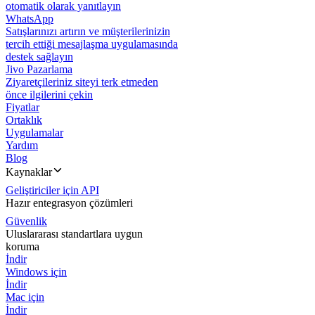
otomatik olarak yanıtlayın
WhatsApp
Satışlarınızı artırın ve müşterilerinizin
tercih ettiği mesajlaşma uygulamasında
destek sağlayın
Jivo Pazarlama
Ziyaretçileriniz siteyi terk etmeden
önce ilgilerini çekin
Fiyatlar
Ortaklık
Uygulamalar
Yardım
Blog
Kaynaklar
Geliştiriciler için API
Hazır entegrasyon çözümleri
Güvenlik
Uluslararası standartlara uygun
koruma
İndir
Windows için
İndir
Mac için
İndir