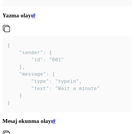
Yazma olayı
#
{

	"sender": {

		"id": "001"

	},

	"message": {

		"type": "typein",

		"text": "Wait a minute"

	}

}
Mesaj okunma olayı
#