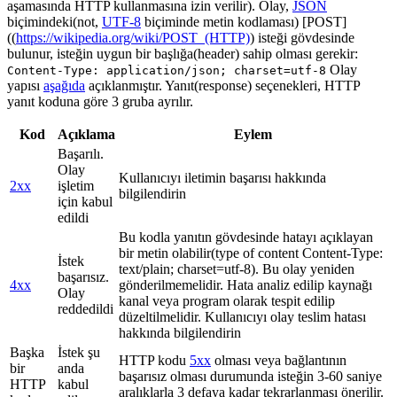
aşamasında HTTP kullanmasına izin verilir). Olay,
JSON
biçimindeki(not,
UTF-8
biçiminde metin kodlaması) [POST]
((
https://wikipedia.org/wiki/POST_(HTTP)
) isteği gövdesinde
bulunur, isteğin uygun bir başlığa(header) sahip olması gerekir:
Olay
Content-Type: application/json; charset=utf-8
yapısı
aşağıda
açıklanmıştır. Yanıt(response) seçenekleri, HTTP
yanıt koduna göre 3 gruba ayrılır.
Kod
Açıklama
Eylem
Başarılı.
Olay
Kullanıcıyı iletimin başarısı hakkında
2xx
işletim
bilgilendirin
için kabul
edildi
Bu kodla yanıtın gövdesinde hatayı açıklayan
bir metin olabilir(type of content Content-Type:
İstek
text/plain; charset=utf-8). Bu olay yeniden
başarısız.
4xx
gönderilmemelidir. Hata analiz edilip kaynağı
Olay
kanal veya program olarak tespit edilip
reddedildi
düzeltilmelidir. Kullanıcıyı olay teslim hatası
hakkında bilgilendirin
Başka
İstek şu
HTTP kodu
5xx
olması veya bağlantının
bir
anda
başarısız olması durumunda isteğin 3-60 saniye
HTTP
kabul
aralıklarla 3 defaya kadar tekrarlanması önerilir.