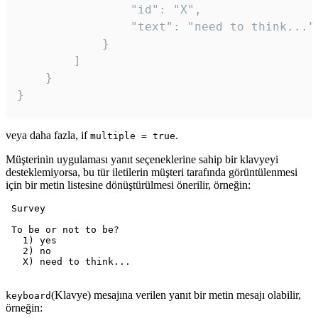
				"id": "X",

				"text": "need to think..."

			}

		]

	}

veya daha fazla, if
.
multiple = true
Müşterinin uygulaması yanıt seçeneklerine sahip bir klavyeyi
desteklemiyorsa, bu tür iletilerin müşteri tarafında görüntülenmesi
için bir metin listesine dönüştürülmesi önerilir, örneğin:
 Survey

 To be or not to be?

   1) yes

   2) no

   X) need to think...

(Klavye) mesajına verilen yanıt bir metin mesajı olabilir,
keyboard
örneğin: