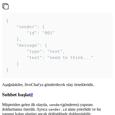
{

	"sender": {

		"id": "001"

	},

	"message": {

		"type": "text",

		"text": "need to think..."

	}

Aşağıdakiler, JivoChat'ya gönderilecek olay örnekleridir..
Sohbet başlat
#
Müşteriden gelen ilk olayda,
(gönderen) yapısını
sender
doldurmanız önerilir. Ayrıca
alanı yeterlidir ve bu
sender.id
yapının kalan alanları ancak değiştiğinde doldurulabilir.