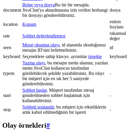
Belge veya dosya
Bu tür bir mesajda.
document
JivoChat'ya aktarılmasına izin verilen herhangi
dosya
bir dosyayı gönderebilirsiniz.
enlem
location
Konum
boylam
rakamsal
rate
Sohbet değerlendirmesi
değer
Mesaj okunma olayı
, id alanında okuduğunuz
seen
id
mesajın ID'sini belirtmelisiniz.
keyboard
Seçeneklere sahip klavye, ayrıntılar
örnekte
keyboard
Yazma olayı
, bu mesajın metin alanına, yazılan
metni JivoChat kullanıcısı tarafından
typein
görülebilecek şekilde yazabilirsiniz. Bu olayı
-
bir müşteri için en sık her 5 saniyede
gönderebilirsiniz.
Sohbet başlat
. Müşteri tarafından mesaj
start
gönderilmeden sohbet başlatmak için
-
kullanabilirsiniz.
Sohbeti sonlandır
, bu müşteri için etkinliklerin
stop
-
artık kabul edilmediğinin bir işareti
Olay örnekleri
#