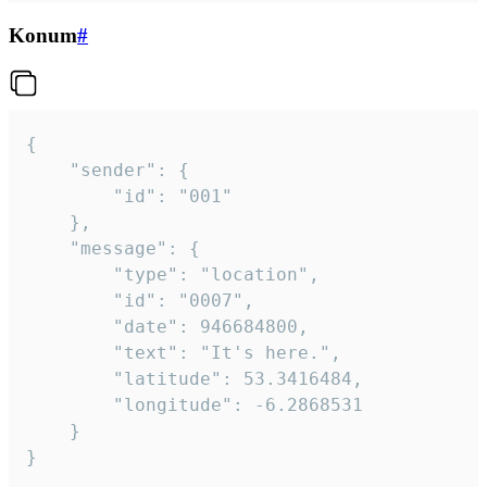
Konum
#
{

	"sender": {

		"id": "001"

	},

	"message": {

		"type": "location",

		"id": "0007",

		"date": 946684800,

		"text": "It's here.",

		"latitude": 53.3416484,

		"longitude": -6.2868531

	}

}