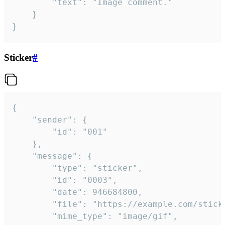
		"text": "Image comment."

	}

}
Sticker
#
{

	"sender": {

		"id": "001"

	},

	"message": {

		"type": "sticker",

		"id": "0003",

		"date": 946684800,

		"file": "https://example.com/sticker.gif",

		"mime_type": "image/gif",
