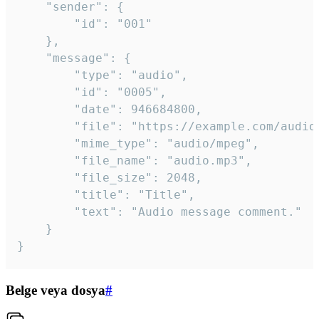
	"sender": {

		"id": "001"

	},

	"message": {

		"type": "audio",

		"id": "0005",

		"date": 946684800,

		"file": "https://example.com/audio.mp3",

		"mime_type": "audio/mpeg",

		"file_name": "audio.mp3",

		"file_size": 2048,

		"title": "Title",

		"text": "Audio message comment."

	}

}
Belge veya dosya
#