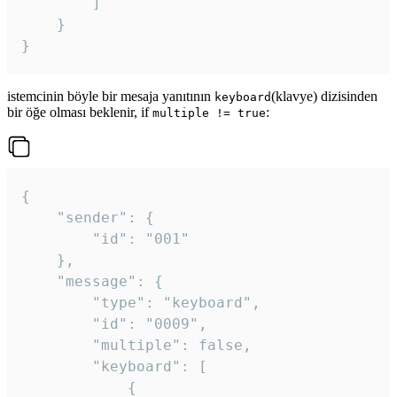
		]

	}

}
istemcinin böyle bir mesaja yanıtının
(klavye) dizisinden
keyboard
bir öğe olması beklenir, if
:
multiple != true
{

	"sender": {

		"id": "001"

	},

	"message": {

		"type": "keyboard",

		"id": "0009",

		"multiple": false,

		"keyboard": [

			{
