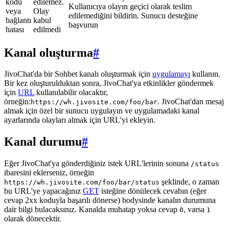
kodu
edilemez.
Kullanıcıya olayın geçici olarak teslim
veya
Olay
edilemediğini bildirin. Sunucu desteğine
bağlantı
kabul
başvurun
hatası
edilmedi
Kanal oluşturma
#
JivoChat'da bir Sohbet kanalı oluşturmak için
uygulamayı
kullanın.
Bir kez oluşturulduktan sonra, JivoChat'ya etkinlikler göndermek
için
URL
kullanılabilir olacaktır,
örneğin:
. JivoChat'dan mesaj
https://wh.jivosite.com/foo/bar
almak için özel bir sunucu uygulayın ve uygulamadaki kanal
ayarlarında olayları almak için URL'yi ekleyin.
Kanal durumu
#
Eğer JivoChat'ya gönderdiğiniz istek URL'lerinin sonuna
/status
ibaresini eklerseniz, örneğin
şeklinde, o zaman
https://wh.jivosite.com/foo/bar/status
bu URL'ye yapacağınız
GET
isteğine dönülecek cevabın (eğer
cevap 2xx koduyla başarılı dönerse) bodysinde kanalın durumuna
dair bilgi bulacaksınız. Kanalda muhatap yoksa cevap
, varsa
0
1
olarak dönecektir.