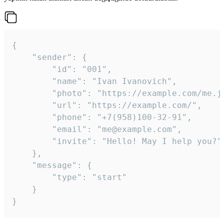
{

	"sender": {

		"id": "001",

		"name": "Ivan Ivanovich",

		"photo": "https://example.com/me.jpg",

		"url": "https://example.com/",

		"phone": "+7(958)100-32-91",

		"email": "me@example.com",

		"invite": "Hello! May I help you?"

	},

	"message": {

		"type": "start"

	}

}