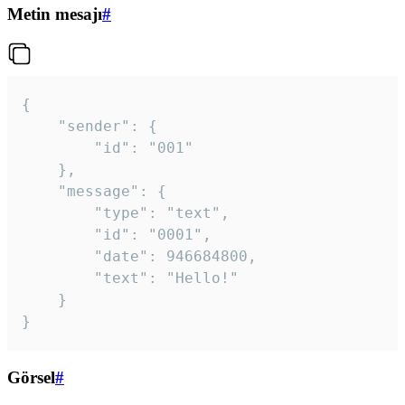
Metin mesajı
#
{

	"sender": {

		"id": "001"

	},

	"message": {

		"type": "text",

		"id": "0001",

		"date": 946684800,

		"text": "Hello!"

	}

}
Görsel
#