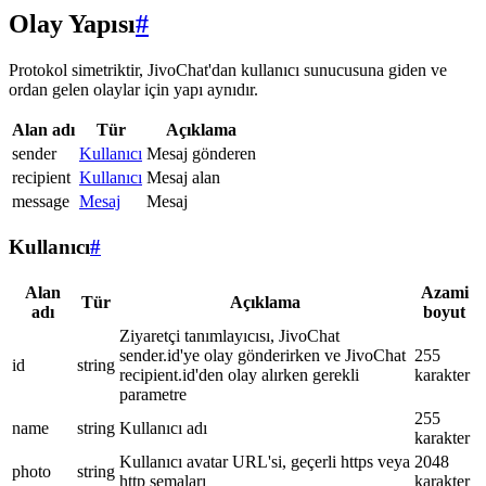
Olay Yapısı
#
Protokol simetriktir, JivoChat'dan kullanıcı sunucusuna giden ve
ordan gelen olaylar için yapı aynıdır.
Alan adı
Tür
Açıklama
sender
Kullanıcı
Mesaj gönderen
recipient
Kullanıcı
Mesaj alan
message
Mesaj
Mesaj
Kullanıcı
#
Alan
Azami
Tür
Açıklama
adı
boyut
Ziyaretçi tanımlayıcısı, JivoChat
sender.id'ye olay gönderirken ve JivoChat
255
id
string
recipient.id'den olay alırken gerekli
karakter
parametre
255
name
string
Kullanıcı adı
karakter
Kullanıcı avatar URL'si, geçerli https veya
2048
photo
string
http şemaları
karakter