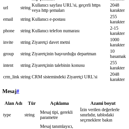
Kullanıcı sayfası URL'si, geçerli https
2048
url
string
veya http şemaları
karakter
255
email
string
Kullanıcı e-postası
karakter
2-15
phone
string
Kullanıcı telefon numarası
karakter
1000
invite
string
Ziyaretçi davet metni
karakter
10
group
string
Ziyaretçinin başvurduğu departman
basamak
255
intent
string
Ziyaretçinin talebinin konusu
karakter
2048
crm_link
string
CRM sistemindeki Ziyaretçi URL'si
karakter
Mesaj
#
Alan Adı
Tür
Açıklama
Azami boyut
İzin verilen değerlerle
Mesaj tipi, gerekli
type
string
sınırlıdır, tablodaki
parametre
seçeneklere bakın
Mesaj tanımlayıcı,