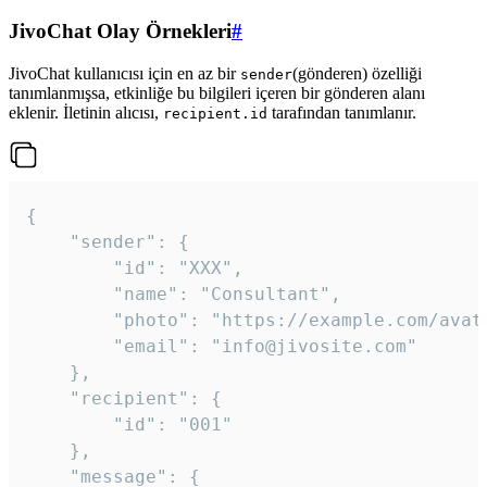
JivoChat Olay Örnekleri
#
JivoChat kullanıcısı için en az bir
(gönderen) özelliği
sender
tanımlanmışsa, etkinliğe bu bilgileri içeren bir gönderen alanı
eklenir. İletinin alıcısı,
tarafından tanımlanır.
recipient.id
{

	"sender": {

		"id": "XXX",

		"name": "Consultant",

		"photo": "https://example.com/avatar.png",

		"email": "info@jivosite.com"

	},

	"recipient": {

		"id": "001"

	},

	"message": {
