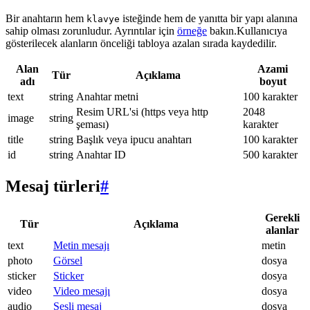
Bir anahtarın hem
isteğinde hem de yanıtta bir yapı alanına
klavye
sahip olması zorunludur. Ayrıntılar için
örneğe
bakın.Kullanıcıya
gösterilecek alanların önceliği tabloya azalan sırada kaydedilir.
Alan
Azami
Tür
Açıklama
adı
boyut
text
string
Anahtar metni
100 karakter
Resim URL'si (https veya http
2048
image
string
şeması)
karakter
title
string
Başlık veya ipucu anahtarı
100 karakter
id
string
Anahtar ID
500 karakter
Mesaj türleri
#
Gerekli
Tür
Açıklama
alanlar
text
Metin mesajı
metin
photo
Görsel
dosya
sticker
Sticker
dosya
video
Video mesajı
dosya
audio
Sesli mesaj
dosya