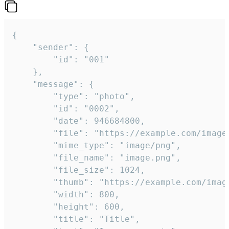
{

	"sender": {

		"id": "001"

	},

	"message": {

		"type": "photo",

		"id": "0002",

		"date": 946684800,

		"file": "https://example.com/image.png",

		"mime_type": "image/png",

		"file_name": "image.png",

		"file_size": 1024,

		"thumb": "https://example.com/image_thumb.png",

		"width": 800,

		"height": 600,

		"title": "Title",
