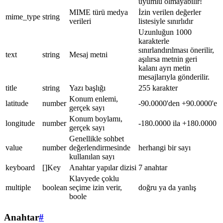
uyumlu olmayabilir!
MIME türü medya
İzin verilen değerler
mime_type
string
verileri
listesiyle sınırlıdır
Uzunluğun 1000
karakterle
sınırlandırılması önerilir,
text
string
Mesaj metni
aşılırsa metnin geri
kalanı ayrı metin
mesajlarıyla gönderilir.
title
string
Yazı başlığı
255 karakter
Konum enlemi,
latitude
number
-90.0000'den +90.0000'e
gerçek sayı
Konum boylamı,
longitude
number
-180.0000 ila +180.0000
gerçek sayı
Genellikle sohbet
value
number
değerlendirmesinde
herhangi bir sayı
kullanılan sayı
keyboard
[]Key
Anahtar yapılar dizisi
7 anahtar
Klavyede çoklu
multiple
boolean
seçime izin verir,
doğru ya da yanlış
boole
Anahtar
#