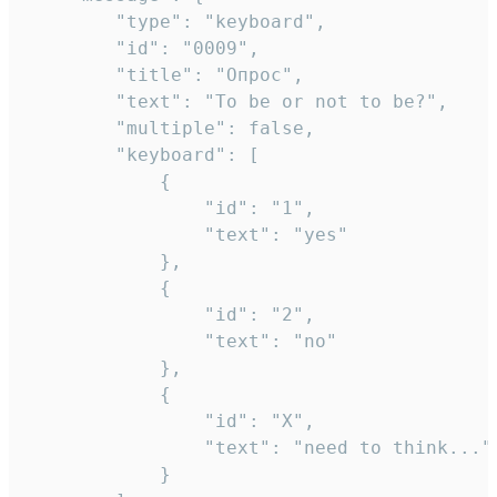
		"type": "keyboard",

		"id": "0009",

		"title": "Опрос",

		"text": "To be or not to be?",

		"multiple": false,

		"keyboard": [

			{

				"id": "1",

				"text": "yes"

			},

			{

				"id": "2",

				"text": "no"

			},

			{

				"id": "X",

				"text": "need to think..."

			}
