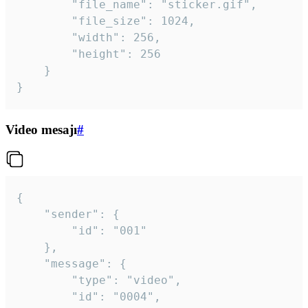
		"file_name": "sticker.gif",

		"file_size": 1024,

		"width": 256,

		"height": 256

	}

}
Video mesajı
#
{

	"sender": {

		"id": "001"

	},

	"message": {

		"type": "video",

		"id": "0004",
