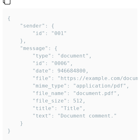
{

	"sender": {

		"id": "001"

	},

	"message": {

		"type": "document",

		"id": "0006",

		"date": 946684800,

		"file": "https://example.com/document.pdf",

		"mime_type": "application/pdf",

		"file_name": "document.pdf",

		"file_size": 512,

		"title": "Title",

		"text": "Document comment."

	}

}