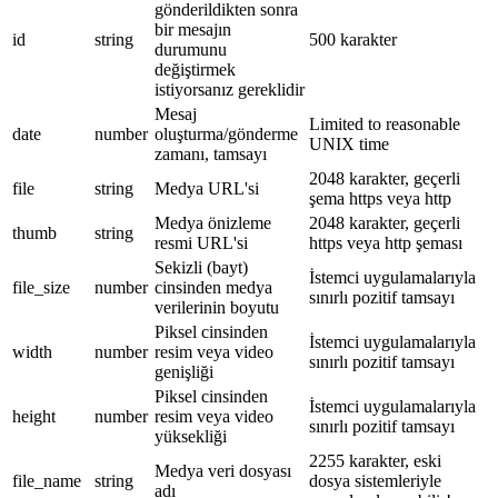
gönderildikten sonra
bir mesajın
id
string
500 karakter
durumunu
değiştirmek
istiyorsanız gereklidir
Mesaj
Limited to reasonable
date
number
oluşturma/gönderme
UNIX time
zamanı, tamsayı
2048 karakter, geçerli
file
string
Medya URL'si
şema https veya http
Medya önizleme
2048 karakter, geçerli
thumb
string
resmi URL'si
https veya http şeması
Sekizli (bayt)
İstemci uygulamalarıyla
file_size
number
cinsinden medya
sınırlı pozitif tamsayı
verilerinin boyutu
Piksel cinsinden
İstemci uygulamalarıyla
width
number
resim veya video
sınırlı pozitif tamsayı
genişliği
Piksel cinsinden
İstemci uygulamalarıyla
height
number
resim veya video
sınırlı pozitif tamsayı
yüksekliği
2255 karakter, eski
Medya veri dosyası
file_name
string
dosya sistemleriyle
adı