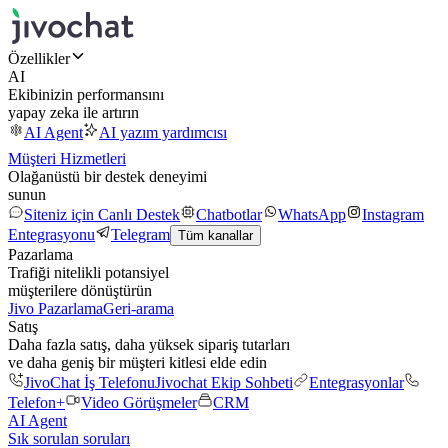
Özellikler
AI
Ekibinizin performansını
yapay zeka ile artırın
AI Agent
AI yazım yardımcısı
Müşteri Hizmetleri
Olağanüstü bir destek deneyimi
sunun
Siteniz için Canlı Destek
Chatbotlar
WhatsApp
Instagram
Entegrasyonu
Telegram
Tüm kanallar
Pazarlama
Trafiği nitelikli potansiyel
müşterilere dönüştürün
Jivo Pazarlama
Geri-arama
Satış
Daha fazla satış, daha yüksek sipariş tutarları
ve daha geniş bir müşteri kitlesi elde edin
JivoChat İş Telefonu
Jivochat Ekip Sohbeti
Entegrasyonlar
Telefon+
Video Görüşmeler
CRM
AI Agent
Sık sorulan soruları