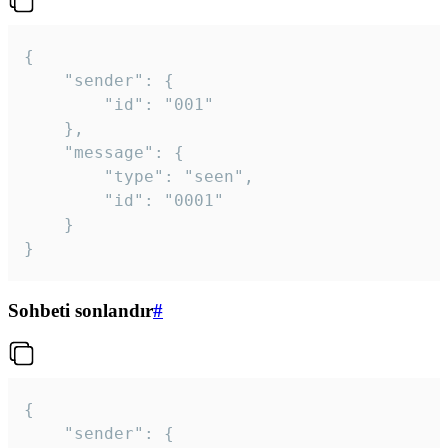
{

	"sender": {

		"id": "001"

	},

	"message": {

		"type": "seen",

		"id": "0001"

	}

}
Sohbeti sonlandır
#
{

	"sender": {
