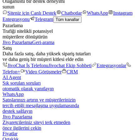
Olağanüstü bir destek deneyimi
sunun
Siteniz için Canlı Destek
Chatbotlar
WhatsApp
Instagram
Entegrasyonu
Telegram
Tüm kanallar
Pazarlama
Trafiği nitelikli potansiyel
müşterilere dönüştürün
Jivo Pazarlama
Geri-arama
Satış
Daha fazla satış, daha yüksek sipariş tutarları
ve daha geniş bir müşteri kitlesi elde edin
JivoChat İş Telefonu
Jivochat Ekip Sohbeti
Entegrasyonlar
Telefon+
Video Görüşmeler
CRM
AI Agent
Sık sorulan soruları
otomatik olarak yanıtlayın
WhatsApp
Satışlarınızı artırın ve müşterilerinizin
tercih ettiği mesajlaşma uygulamasında
destek sağlayın
Jivo Pazarlama
Ziyaretçileriniz siteyi terk etmeden
önce ilgilerini çekin
Fiyatlar
Ortaklık