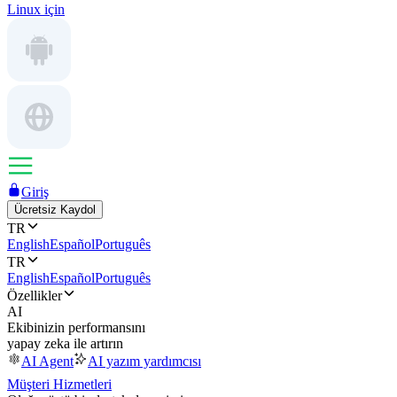
Linux için
Giriş
Ücretsiz Kaydol
TR
English
Español
Português
TR
English
Español
Português
Özellikler
AI
Ekibinizin performansını
yapay zeka ile artırın
AI Agent
AI yazım yardımcısı
Müşteri Hizmetleri