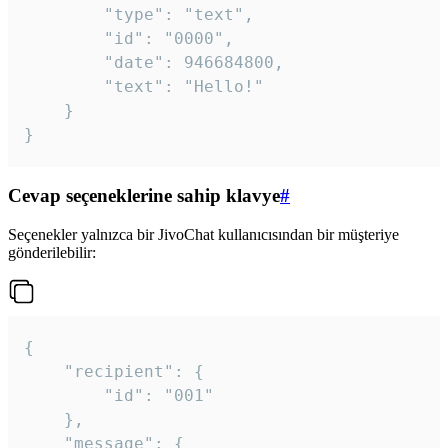
		"type": "text",

		"id": "0000",

		"date": 946684800,

		"text": "Hello!"

	}

}
Cevap seçeneklerine sahip klavye
#
Seçenekler yalnızca bir JivoChat kullanıcısından bir müşteriye
gönderilebilir:
{

	"recipient": {

		"id": "001"

	},

	"message": {
