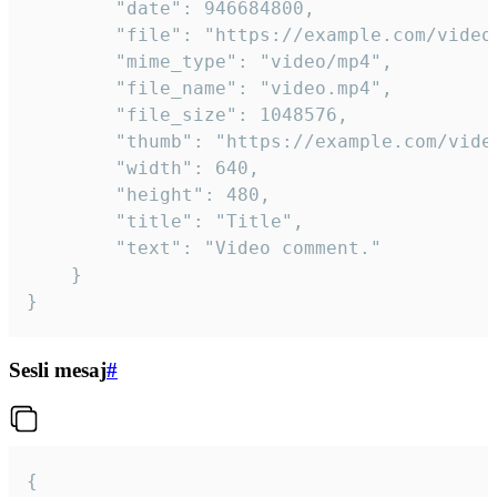
		"date": 946684800,

		"file": "https://example.com/video.mp4",

		"mime_type": "video/mp4",

		"file_name": "video.mp4",

		"file_size": 1048576,

		"thumb": "https://example.com/video_thumb.png",

		"width": 640,

		"height": 480,

		"title": "Title",

		"text": "Video comment."

	}

}
Sesli mesaj
#
{
