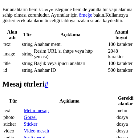
Bir anahtarın hem
isteğinde hem de yanıtta bir yapı alanına
klavye
sahip olması zorunludur. Ayrıntılar için
örneğe
bakın.Kullanıcıya
gösterilecek alanların önceliği tabloya azalan sırada kaydedilir.
Alan
Azami
Tür
Açıklama
adı
boyut
text
string
Anahtar metni
100 karakter
Resim URL'si (https veya http
2048
image
string
şeması)
karakter
title
string
Başlık veya ipucu anahtarı
100 karakter
id
string
Anahtar ID
500 karakter
Mesaj türleri
#
Gerekli
Tür
Açıklama
alanlar
text
Metin mesajı
metin
photo
Görsel
dosya
sticker
Sticker
dosya
video
Video mesajı
dosya
audio
Sesli mesaj
dosya