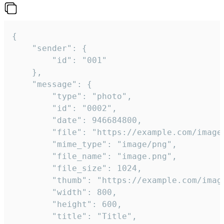
{

	"sender": {

		"id": "001"

	},

	"message": {

		"type": "photo",

		"id": "0002",

		"date": 946684800,

		"file": "https://example.com/image.png",

		"mime_type": "image/png",

		"file_name": "image.png",

		"file_size": 1024,

		"thumb": "https://example.com/image_thumb.png",

		"width": 800,

		"height": 600,

		"title": "Title",
