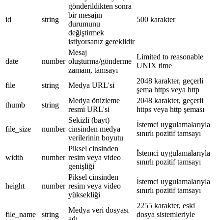
gönderildikten sonra
bir mesajın
id
string
500 karakter
durumunu
değiştirmek
istiyorsanız gereklidir
Mesaj
Limited to reasonable
date
number
oluşturma/gönderme
UNIX time
zamanı, tamsayı
2048 karakter, geçerli
file
string
Medya URL'si
şema https veya http
Medya önizleme
2048 karakter, geçerli
thumb
string
resmi URL'si
https veya http şeması
Sekizli (bayt)
İstemci uygulamalarıyla
file_size
number
cinsinden medya
sınırlı pozitif tamsayı
verilerinin boyutu
Piksel cinsinden
İstemci uygulamalarıyla
width
number
resim veya video
sınırlı pozitif tamsayı
genişliği
Piksel cinsinden
İstemci uygulamalarıyla
height
number
resim veya video
sınırlı pozitif tamsayı
yüksekliği
2255 karakter, eski
Medya veri dosyası
file_name
string
dosya sistemleriyle
adı