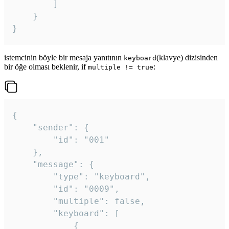
		]

	}

}
istemcinin böyle bir mesaja yanıtının
(klavye) dizisinden
keyboard
bir öğe olması beklenir, if
:
multiple != true
{

	"sender": {

		"id": "001"

	},

	"message": {

		"type": "keyboard",

		"id": "0009",

		"multiple": false,

		"keyboard": [

			{
