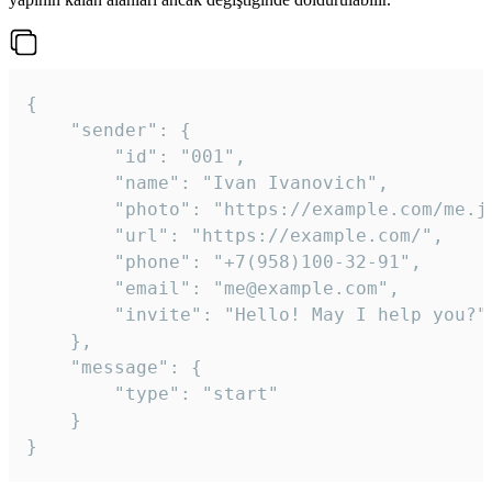
{

	"sender": {

		"id": "001",

		"name": "Ivan Ivanovich",

		"photo": "https://example.com/me.jpg",

		"url": "https://example.com/",

		"phone": "+7(958)100-32-91",

		"email": "me@example.com",

		"invite": "Hello! May I help you?"

	},

	"message": {

		"type": "start"

	}

}