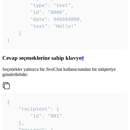
		"type": "text",

		"id": "0000",

		"date": 946684800,

		"text": "Hello!"

	}

}
Cevap seçeneklerine sahip klavye
#
Seçenekler yalnızca bir JivoChat kullanıcısından bir müşteriye
gönderilebilir:
{

	"recipient": {

		"id": "001"

	},

	"message": {
