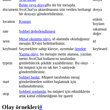
Belge veya dosya
Bu tür bir mesajda.
document
JivoChat'ya aktarılmasına izin verilen herhangi
dosya
bir dosyayı gönderebilirsiniz.
enlem
location
Konum
boylam
rakamsal
rate
Sohbet değerlendirmesi
değer
Mesaj okunma olayı
, id alanında okuduğunuz
seen
id
mesajın ID'sini belirtmelisiniz.
keyboard
Seçeneklere sahip klavye, ayrıntılar
örnekte
keyboard
Yazma olayı
, bu mesajın metin alanına, yazılan
metni JivoChat kullanıcısı tarafından
typein
görülebilecek şekilde yazabilirsiniz. Bu olayı
-
bir müşteri için en sık her 5 saniyede
gönderebilirsiniz.
Sohbet başlat
. Müşteri tarafından mesaj
start
gönderilmeden sohbet başlatmak için
-
kullanabilirsiniz.
Sohbeti sonlandır
, bu müşteri için etkinliklerin
stop
-
artık kabul edilmediğinin bir işareti
Olay örnekleri
#