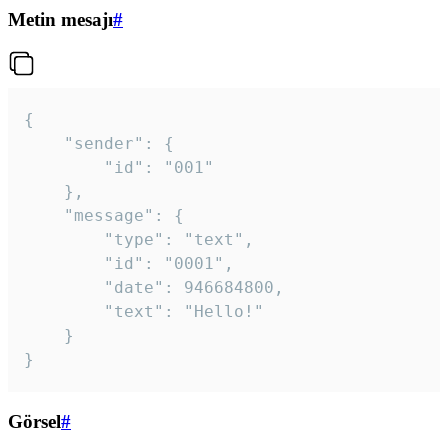
Metin mesajı
#
{

	"sender": {

		"id": "001"

	},

	"message": {

		"type": "text",

		"id": "0001",

		"date": 946684800,

		"text": "Hello!"

	}

}
Görsel
#