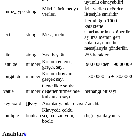
uyumlu olmayabilir!
MIME türü medya
İzin verilen değerler
mime_type
string
verileri
listesiyle sınırlıdır
Uzunluğun 1000
karakterle
sınırlandırılması önerilir,
text
string
Mesaj metni
aşılırsa metnin geri
kalanı ayrı metin
mesajlarıyla gönderilir.
title
string
Yazı başlığı
255 karakter
Konum enlemi,
latitude
number
-90.0000'den +90.0000'e
gerçek sayı
Konum boylamı,
longitude
number
-180.0000 ila +180.0000
gerçek sayı
Genellikle sohbet
value
number
değerlendirmesinde
herhangi bir sayı
kullanılan sayı
keyboard
[]Key
Anahtar yapılar dizisi
7 anahtar
Klavyede çoklu
multiple
boolean
seçime izin verir,
doğru ya da yanlış
boole
Anahtar
#