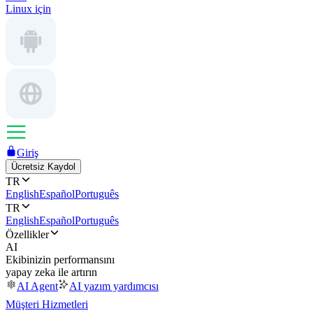
Linux için
Giriş
Ücretsiz Kaydol
TR
English
Español
Português
TR
English
Español
Português
Özellikler
AI
Ekibinizin performansını
yapay zeka ile artırın
AI Agent
AI yazım yardımcısı
Müşteri Hizmetleri