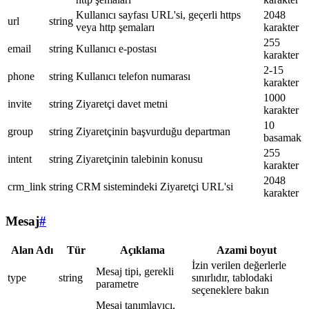
Kullanıcı sayfası URL'si, geçerli https
2048
url
string
veya http şemaları
karakter
255
email
string
Kullanıcı e-postası
karakter
2-15
phone
string
Kullanıcı telefon numarası
karakter
1000
invite
string
Ziyaretçi davet metni
karakter
10
group
string
Ziyaretçinin başvurduğu departman
basamak
255
intent
string
Ziyaretçinin talebinin konusu
karakter
2048
crm_link
string
CRM sistemindeki Ziyaretçi URL'si
karakter
Mesaj
#
Alan Adı
Tür
Açıklama
Azami boyut
İzin verilen değerlerle
Mesaj tipi, gerekli
type
string
sınırlıdır, tablodaki
parametre
seçeneklere bakın
Mesaj tanımlayıcı,