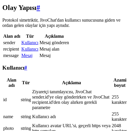
Olay Yapısı
#
Protokol simetriktir, JivoChat'dan kullanıcı sunucusuna giden ve
ordan gelen olaylar için yapı aynıdır.
Alan adı
Tür
Açıklama
sender
Kullanıcı
Mesaj gönderen
recipient
Kullanıcı
Mesaj alan
message
Mesaj
Mesaj
Kullanıcı
#
Alan
Azami
Tür
Açıklama
adı
boyut
Ziyaretçi tanımlayıcısı, JivoChat
sender.id'ye olay gönderirken ve JivoChat
255
id
string
recipient.id'den olay alırken gerekli
karakter
parametre
255
name
string
Kullanıcı adı
karakter
Kullanıcı avatar URL'si, geçerli https veya
2048
photo
string
http şemaları
karakter