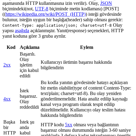
aşamasında HTTP kullanmasına izin verilir). Olay,
JSON
biçimindeki(not,
UTF-8
biçiminde metin kodlaması) [POST]
((
https://wikipedia.org/wiki/POST_(HTTP)
) isteği gövdesinde
bulunur, isteğin uygun bir başlığa(header) sahip olması gerekir:
Olay
Content-Type: application/json; charset=utf-8
yapısı
aşağıda
açıklanmıştır. Yanıt(response) seçenekleri, HTTP
yanıt koduna göre 3 gruba ayrılır.
Kod
Açıklama
Eylem
Başarılı.
Olay
Kullanıcıyı iletimin başarısı hakkında
2xx
işletim
bilgilendirin
için kabul
edildi
Bu kodla yanıtın gövdesinde hatayı açıklayan
bir metin olabilir(type of content Content-Type:
İstek
text/plain; charset=utf-8). Bu olay yeniden
başarısız.
4xx
gönderilmemelidir. Hata analiz edilip kaynağı
Olay
kanal veya program olarak tespit edilip
reddedildi
düzeltilmelidir. Kullanıcıyı olay teslim hatası
hakkında bilgilendirin
Başka
İstek şu
HTTP kodu
5xx
olması veya bağlantının
bir
anda
başarısız olması durumunda isteğin 3-60 saniye
HTTP
kabul
aralıklarla 3 defaya kadar tekrarlanması önerilir.