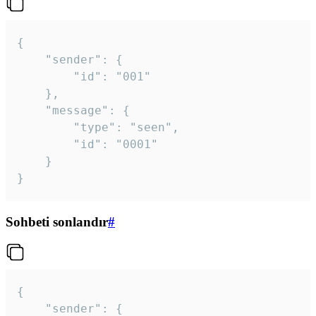
{

	"sender": {

		"id": "001"

	},

	"message": {

		"type": "seen",

		"id": "0001"

	}

}
Sohbeti sonlandır
#
{

	"sender": {
