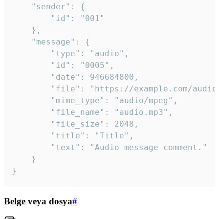
	"sender": {

		"id": "001"

	},

	"message": {

		"type": "audio",

		"id": "0005",

		"date": 946684800,

		"file": "https://example.com/audio.mp3",

		"mime_type": "audio/mpeg",

		"file_name": "audio.mp3",

		"file_size": 2048,

		"title": "Title",

		"text": "Audio message comment."

	}

}
Belge veya dosya
#