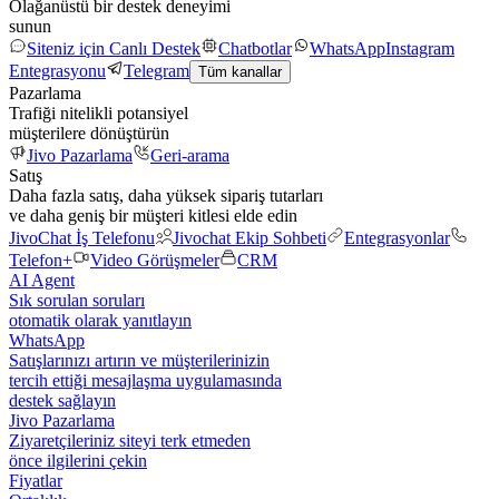
Olağanüstü bir destek deneyimi
sunun
Siteniz için Canlı Destek
Chatbotlar
WhatsApp
Instagram
Entegrasyonu
Telegram
Tüm kanallar
Pazarlama
Trafiği nitelikli potansiyel
müşterilere dönüştürün
Jivo Pazarlama
Geri-arama
Satış
Daha fazla satış, daha yüksek sipariş tutarları
ve daha geniş bir müşteri kitlesi elde edin
JivoChat İş Telefonu
Jivochat Ekip Sohbeti
Entegrasyonlar
Telefon+
Video Görüşmeler
CRM
AI Agent
Sık sorulan soruları
otomatik olarak yanıtlayın
WhatsApp
Satışlarınızı artırın ve müşterilerinizin
tercih ettiği mesajlaşma uygulamasında
destek sağlayın
Jivo Pazarlama
Ziyaretçileriniz siteyi terk etmeden
önce ilgilerini çekin
Fiyatlar