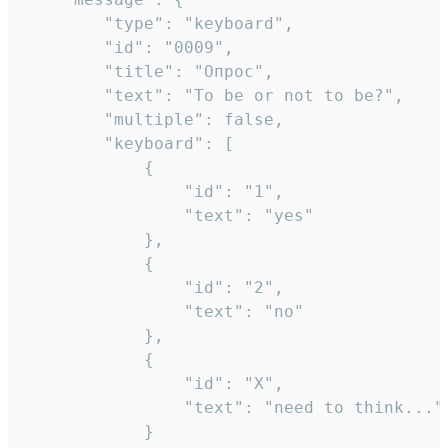
		"type": "keyboard",

		"id": "0009",

		"title": "Опрос",

		"text": "To be or not to be?",

		"multiple": false,

		"keyboard": [

			{

				"id": "1",

				"text": "yes"

			},

			{

				"id": "2",

				"text": "no"

			},

			{

				"id": "X",

				"text": "need to think..."

			}
