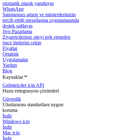
otomatik olarak yanıtlayın
WhatsApp
Satışlarınızı artırın ve müşterilerinizin
tercih ettiği mesajlaşma uygulamasında
destek sağlayın
Jivo Pazarlama
Ziyaretçileriniz siteyi terk etmeden
önce ilgilerini çekin
Fiyatlar
Ortaklık
Uygulamalar
Yardım
Blog
Kaynaklar
Geliştiriciler için API
Hazır entegrasyon çözümleri
Güvenlik
Uluslararası standartlara uygun
koruma
İndir
Windows için
İndir
Mac için
İndir