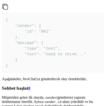
{

	"sender": {

		"id": "001"

	},

	"message": {

		"type": "text",

		"text": "need to think..."

	}

Aşağıdakiler, JivoChat'ya gönderilecek olay örnekleridir..
Sohbet başlat
#
Müşteriden gelen ilk olayda,
(gönderen) yapısını
sender
doldurmanız önerilir. Ayrıca
alanı yeterlidir ve bu
sender.id
yapının kalan alanları ancak değiştiğinde doldurulabilir.