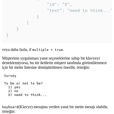
				"id": "X",

				"text": "need to think..."

			}

		]

	}

veya daha fazla, if
.
multiple = true
Müşterinin uygulaması yanıt seçeneklerine sahip bir klavyeyi
desteklemiyorsa, bu tür iletilerin müşteri tarafında görüntülenmesi
için bir metin listesine dönüştürülmesi önerilir, örneğin:
 Survey

 To be or not to be?

   1) yes

   2) no

   X) need to think...

(Klavye) mesajına verilen yanıt bir metin mesajı olabilir,
keyboard
örneğin: