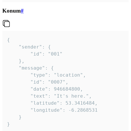
Konum
#
{

	"sender": {

		"id": "001"

	},

	"message": {

		"type": "location",

		"id": "0007",

		"date": 946684800,

		"text": "It's here.",

		"latitude": 53.3416484,

		"longitude": -6.2868531

	}

}