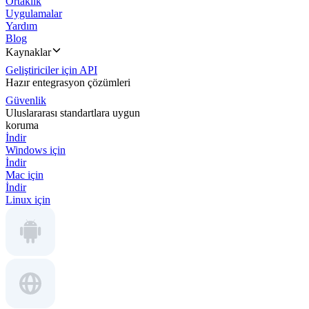
Ortaklık
Uygulamalar
Yardım
Blog
Kaynaklar
Geliştiriciler için API
Hazır entegrasyon çözümleri
Güvenlik
Uluslararası standartlara uygun
koruma
İndir
Windows için
İndir
Mac için
İndir
Linux için