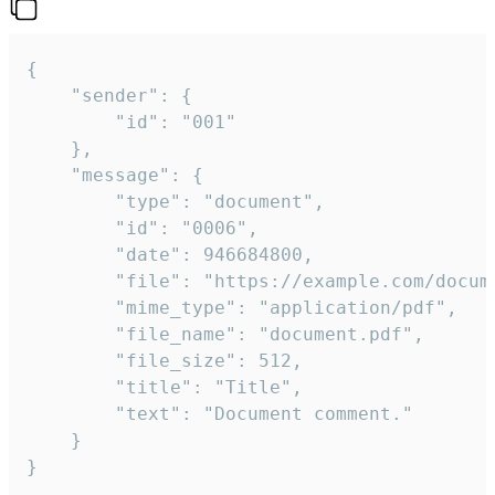
{

	"sender": {

		"id": "001"

	},

	"message": {

		"type": "document",

		"id": "0006",

		"date": 946684800,

		"file": "https://example.com/document.pdf",

		"mime_type": "application/pdf",

		"file_name": "document.pdf",

		"file_size": 512,

		"title": "Title",

		"text": "Document comment."

	}

}