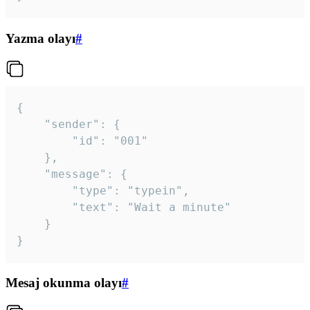
Yazma olayı
#
{

	"sender": {

		"id": "001"

	},

	"message": {

		"type": "typein",

		"text": "Wait a minute"

	}

}
Mesaj okunma olayı
#