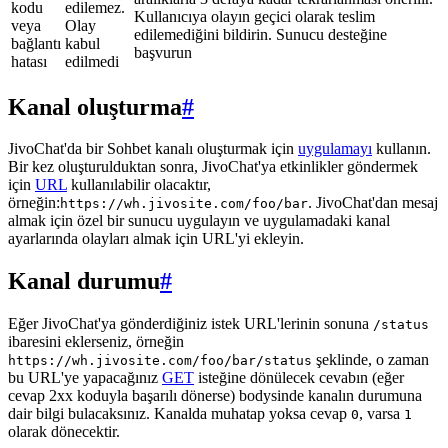
kodu
edilemez.
Kullanıcıya olayın geçici olarak teslim
veya
Olay
edilemediğini bildirin. Sunucu desteğine
bağlantı
kabul
başvurun
hatası
edilmedi
Kanal oluşturma
#
JivoChat'da bir Sohbet kanalı oluşturmak için
uygulamayı
kullanın.
Bir kez oluşturulduktan sonra, JivoChat'ya etkinlikler göndermek
için
URL
kullanılabilir olacaktır,
örneğin:
. JivoChat'dan mesaj
https://wh.jivosite.com/foo/bar
almak için özel bir sunucu uygulayın ve uygulamadaki kanal
ayarlarında olayları almak için URL'yi ekleyin.
Kanal durumu
#
Eğer JivoChat'ya gönderdiğiniz istek URL'lerinin sonuna
/status
ibaresini eklerseniz, örneğin
şeklinde, o zaman
https://wh.jivosite.com/foo/bar/status
bu URL'ye yapacağınız
GET
isteğine dönülecek cevabın (eğer
cevap 2xx koduyla başarılı dönerse) bodysinde kanalın durumuna
dair bilgi bulacaksınız. Kanalda muhatap yoksa cevap
, varsa
0
1
olarak dönecektir.