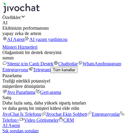
Özellikler
AI
Ekibinizin performansını
yapay zeka ile artırın
AI Agent
AI yazım yardımcısı
Müşteri Hizmetleri
Olağanüstü bir destek deneyimi
sunun
Siteniz için Canlı Destek
Chatbotlar
WhatsApp
Instagram
Entegrasyonu
Telegram
Tüm kanallar
Pazarlama
Trafiği nitelikli potansiyel
müşterilere dönüştürün
Jivo Pazarlama
Geri-arama
Satış
Daha fazla satış, daha yüksek sipariş tutarları
ve daha geniş bir müşteri kitlesi elde edin
JivoChat İş Telefonu
Jivochat Ekip Sohbeti
Entegrasyonlar
Telefon+
Video Görüşmeler
CRM
AI Agent
Sık sorulan soruları