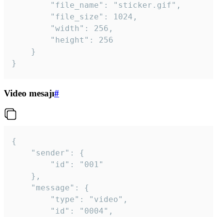
		"file_name": "sticker.gif",

		"file_size": 1024,

		"width": 256,

		"height": 256

	}

}
Video mesajı
#
{

	"sender": {

		"id": "001"

	},

	"message": {

		"type": "video",

		"id": "0004",
