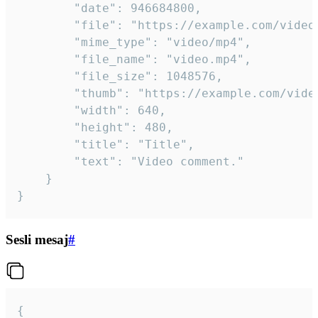
		"date": 946684800,

		"file": "https://example.com/video.mp4",

		"mime_type": "video/mp4",

		"file_name": "video.mp4",

		"file_size": 1048576,

		"thumb": "https://example.com/video_thumb.png",

		"width": 640,

		"height": 480,

		"title": "Title",

		"text": "Video comment."

	}

}
Sesli mesaj
#
{
