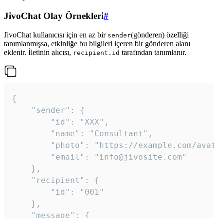
JivoChat Olay Örnekleri
#
JivoChat kullanıcısı için en az bir
(gönderen) özelliği
sender
tanımlanmışsa, etkinliğe bu bilgileri içeren bir gönderen alanı
eklenir. İletinin alıcısı,
tarafından tanımlanır.
recipient.id
{

	"sender": {

		"id": "XXX",

		"name": "Consultant",

		"photo": "https://example.com/avatar.png",

		"email": "info@jivosite.com"

	},

	"recipient": {

		"id": "001"

	},

	"message": {
