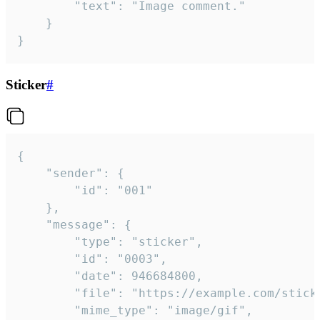
		"text": "Image comment."

	}

}
Sticker
#
{

	"sender": {

		"id": "001"

	},

	"message": {

		"type": "sticker",

		"id": "0003",

		"date": 946684800,

		"file": "https://example.com/sticker.gif",

		"mime_type": "image/gif",
