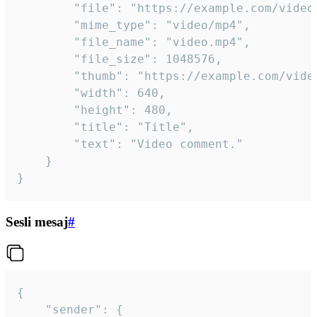
		"file": "https://example.com/video.mp4",

		"mime_type": "video/mp4",

		"file_name": "video.mp4",

		"file_size": 1048576,

		"thumb": "https://example.com/video_thumb.png",

		"width": 640,

		"height": 480,

		"title": "Title",

		"text": "Video comment."

	}

}
Sesli mesaj
#
{

	"sender": {
