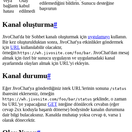
veya
Olay
edilemediğini bildirin. Sunucu desteğine
bağlantı
kabul
başvurun
hatası
edilmedi
Kanal oluşturma
#
JivoChat'da bir Sohbet kanalı oluşturmak için
uygulamayı
kullanın.
Bir kez oluşturulduktan sonra, JivoChat'ya etkinlikler göndermek
için
URL
kullanılabilir olacaktır,
örneğin:
. JivoChat'dan mesaj
https://wh.jivosite.com/foo/bar
almak için özel bir sunucu uygulayın ve uygulamadaki kanal
ayarlarında olayları almak için URL'yi ekleyin.
Kanal durumu
#
Eğer JivoChat'ya gönderdiğiniz istek URL'lerinin sonuna
/status
ibaresini eklerseniz, örneğin
şeklinde, o zaman
https://wh.jivosite.com/foo/bar/status
bu URL'ye yapacağınız
GET
isteğine dönülecek cevabın (eğer
cevap 2xx koduyla başarılı dönerse) bodysinde kanalın durumuna
dair bilgi bulacaksınız. Kanalda muhatap yoksa cevap
, varsa
0
1
olarak dönecektir.