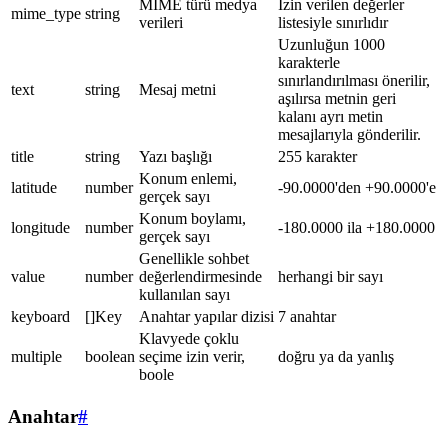
MIME türü medya
İzin verilen değerler
mime_type
string
verileri
listesiyle sınırlıdır
Uzunluğun 1000
karakterle
sınırlandırılması önerilir,
text
string
Mesaj metni
aşılırsa metnin geri
kalanı ayrı metin
mesajlarıyla gönderilir.
title
string
Yazı başlığı
255 karakter
Konum enlemi,
latitude
number
-90.0000'den +90.0000'e
gerçek sayı
Konum boylamı,
longitude
number
-180.0000 ila +180.0000
gerçek sayı
Genellikle sohbet
value
number
değerlendirmesinde
herhangi bir sayı
kullanılan sayı
keyboard
[]Key
Anahtar yapılar dizisi
7 anahtar
Klavyede çoklu
multiple
boolean
seçime izin verir,
doğru ya da yanlış
boole
Anahtar
#