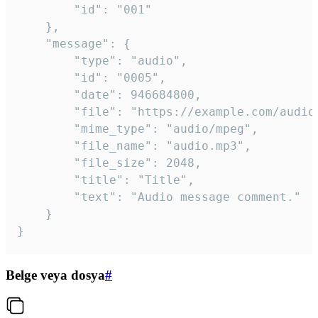
		"id": "001"

	},

	"message": {

		"type": "audio",

		"id": "0005",

		"date": 946684800,

		"file": "https://example.com/audio.mp3",

		"mime_type": "audio/mpeg",

		"file_name": "audio.mp3",

		"file_size": 2048,

		"title": "Title",

		"text": "Audio message comment."

	}

}
Belge veya dosya
#