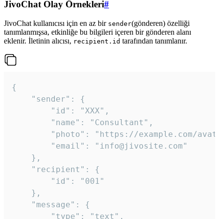
JivoChat Olay Örnekleri
#
JivoChat kullanıcısı için en az bir
(gönderen) özelliği
sender
tanımlanmışsa, etkinliğe bu bilgileri içeren bir gönderen alanı
eklenir. İletinin alıcısı,
tarafından tanımlanır.
recipient.id
{

	"sender": {

		"id": "XXX",

		"name": "Consultant",

		"photo": "https://example.com/avatar.png",

		"email": "info@jivosite.com"

	},

	"recipient": {

		"id": "001"

	},

	"message": {

		"type": "text",
