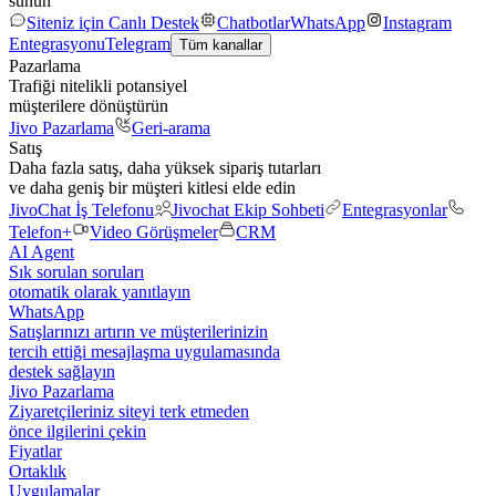
sunun
Siteniz için Canlı Destek
Chatbotlar
WhatsApp
Instagram
Entegrasyonu
Telegram
Tüm kanallar
Pazarlama
Trafiği nitelikli potansiyel
müşterilere dönüştürün
Jivo Pazarlama
Geri-arama
Satış
Daha fazla satış, daha yüksek sipariş tutarları
ve daha geniş bir müşteri kitlesi elde edin
JivoChat İş Telefonu
Jivochat Ekip Sohbeti
Entegrasyonlar
Telefon+
Video Görüşmeler
CRM
AI Agent
Sık sorulan soruları
otomatik olarak yanıtlayın
WhatsApp
Satışlarınızı artırın ve müşterilerinizin
tercih ettiği mesajlaşma uygulamasında
destek sağlayın
Jivo Pazarlama
Ziyaretçileriniz siteyi terk etmeden
önce ilgilerini çekin
Fiyatlar
Ortaklık
Uygulamalar