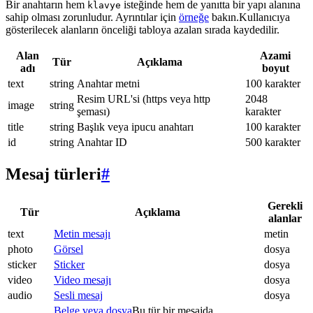
Bir anahtarın hem
isteğinde hem de yanıtta bir yapı alanına
klavye
sahip olması zorunludur. Ayrıntılar için
örneğe
bakın.Kullanıcıya
gösterilecek alanların önceliği tabloya azalan sırada kaydedilir.
Alan
Azami
Tür
Açıklama
adı
boyut
text
string
Anahtar metni
100 karakter
Resim URL'si (https veya http
2048
image
string
şeması)
karakter
title
string
Başlık veya ipucu anahtarı
100 karakter
id
string
Anahtar ID
500 karakter
Mesaj türleri
#
Gerekli
Tür
Açıklama
alanlar
text
Metin mesajı
metin
photo
Görsel
dosya
sticker
Sticker
dosya
video
Video mesajı
dosya
audio
Sesli mesaj
dosya
Belge veya dosya
Bu tür bir mesajda.