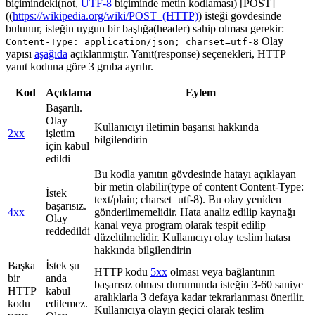
biçimindeki(not,
UTF-8
biçiminde metin kodlaması) [POST]
((
https://wikipedia.org/wiki/POST_(HTTP)
) isteği gövdesinde
bulunur, isteğin uygun bir başlığa(header) sahip olması gerekir:
Olay
Content-Type: application/json; charset=utf-8
yapısı
aşağıda
açıklanmıştır. Yanıt(response) seçenekleri, HTTP
yanıt koduna göre 3 gruba ayrılır.
Kod
Açıklama
Eylem
Başarılı.
Olay
Kullanıcıyı iletimin başarısı hakkında
2xx
işletim
bilgilendirin
için kabul
edildi
Bu kodla yanıtın gövdesinde hatayı açıklayan
bir metin olabilir(type of content Content-Type:
İstek
text/plain; charset=utf-8). Bu olay yeniden
başarısız.
4xx
gönderilmemelidir. Hata analiz edilip kaynağı
Olay
kanal veya program olarak tespit edilip
reddedildi
düzeltilmelidir. Kullanıcıyı olay teslim hatası
hakkında bilgilendirin
Başka
İstek şu
HTTP kodu
5xx
olması veya bağlantının
bir
anda
başarısız olması durumunda isteğin 3-60 saniye
HTTP
kabul
aralıklarla 3 defaya kadar tekrarlanması önerilir.
kodu
edilemez.
Kullanıcıya olayın geçici olarak teslim