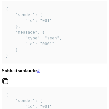
{

	"sender": {

		"id": "001"

	},

	"message": {

		"type": "seen",

		"id": "0001"

	}

}
Sohbeti sonlandır
#
{

	"sender": {

		"id": "001"
