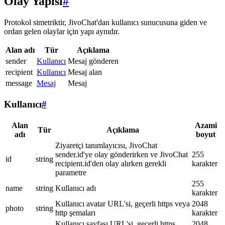
Olay Yapısı
#
Protokol simetriktir, JivoChat'dan kullanıcı sunucusuna giden ve
ordan gelen olaylar için yapı aynıdır.
Alan adı
Tür
Açıklama
sender
Kullanıcı
Mesaj gönderen
recipient
Kullanıcı
Mesaj alan
message
Mesaj
Mesaj
Kullanıcı
#
Alan
Azami
Tür
Açıklama
adı
boyut
Ziyaretçi tanımlayıcısı, JivoChat
sender.id'ye olay gönderirken ve JivoChat
255
id
string
recipient.id'den olay alırken gerekli
karakter
parametre
255
name
string
Kullanıcı adı
karakter
Kullanıcı avatar URL'si, geçerli https veya
2048
photo
string
http şemaları
karakter
Kullanıcı sayfası URL'si, geçerli https
2048