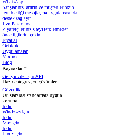
WhatsApp
Satışlarınızı artırın ve müşterilerinizin
tercih ettiği mesajlaşma uygulamasında
destek sağlayın
Jivo Pazarlama
Ziyaretçileriniz siteyi terk etmeden
önce ilgilerini çekin
Fiyatlar
Ortaklık
Uygulamalar
Yardım
Blog
Kaynaklar
Geliştiriciler için API
Hazır entegrasyon çözümleri
Güvenlik
Uluslararası standartlara uygun
koruma
İndir
Windows için
İndir
Mac için
İndir
Linux için