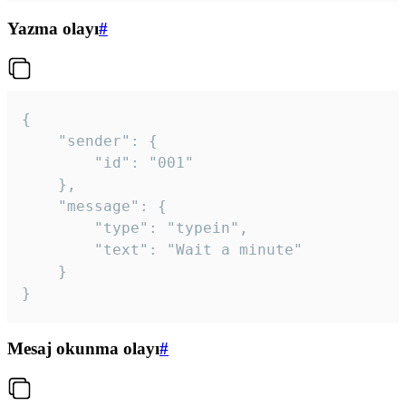
Yazma olayı
#
{

	"sender": {

		"id": "001"

	},

	"message": {

		"type": "typein",

		"text": "Wait a minute"

	}

}
Mesaj okunma olayı
#