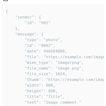
{

	"sender": {

		"id": "001"

	},

	"message": {

		"type": "photo",

		"id": "0002",

		"date": 946684800,

		"file": "https://example.com/image.png",

		"mime_type": "image/png",

		"file_name": "image.png",

		"file_size": 1024,

		"thumb": "https://example.com/image_thumb.png",

		"width": 800,

		"height": 600,

		"title": "Title",

		"text": "Image comment."
