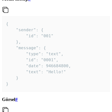
{

	"sender": {

		"id": "001"

	},

	"message": {

		"type": "text",

		"id": "0001",

		"date": 946684800,

		"text": "Hello!"

	}

}
Görsel
#