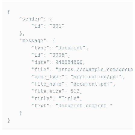
{

	"sender": {

		"id": "001"

	},

	"message": {

		"type": "document",

		"id": "0006",

		"date": 946684800,

		"file": "https://example.com/document.pdf",

		"mime_type": "application/pdf",

		"file_name": "document.pdf",

		"file_size": 512,

		"title": "Title",

		"text": "Document comment."

	}

}