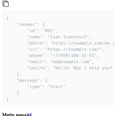
{

	"sender": {

		"id": "001",

		"name": "Ivan Ivanovich",

		"photo": "https://example.com/me.jpg",

		"url": "https://example.com/",

		"phone": "+7(958)100-32-91",

		"email": "me@example.com",

		"invite": "Hello! May I help you?"

	},

	"message": {

		"type": "start"

	}

}
Metin mesajı
#