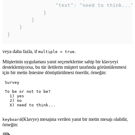
				"text": "need to think..."

			}

		]

	}

veya daha fazla, if
.
multiple = true
Müşterinin uygulaması yanıt seçeneklerine sahip bir klavyeyi
desteklemiyorsa, bu tür iletilerin müşteri tarafında görüntülenmesi
için bir metin listesine dönüştürülmesi önerilir, örneğin:
 Survey

 To be or not to be?

   1) yes

   2) no

   X) need to think...

(Klavye) mesajına verilen yanıt bir metin mesajı olabilir,
keyboard
örneğin: