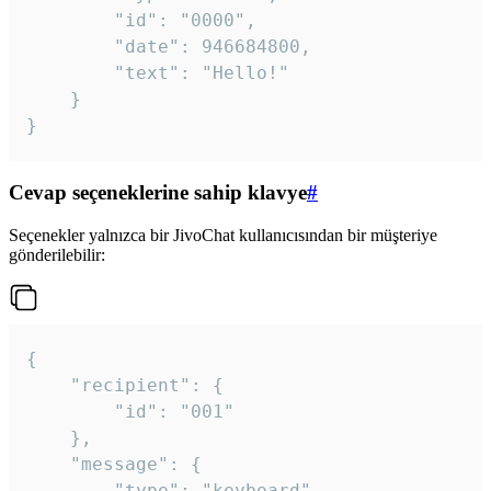
		"id": "0000",

		"date": 946684800,

		"text": "Hello!"

	}

}
Cevap seçeneklerine sahip klavye
#
Seçenekler yalnızca bir JivoChat kullanıcısından bir müşteriye
gönderilebilir:
{

	"recipient": {

		"id": "001"

	},

	"message": {

		"type": "keyboard",
