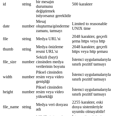
bir mesajın
id
string
500 karakter
durumunu
değiştirmek
istiyorsanız gereklidir
Mesaj
Limited to reasonable
date
number
oluşturma/gönderme
UNIX time
zamanı, tamsayı
2048 karakter, geçerli
file
string
Medya URL'si
şema https veya http
Medya önizleme
2048 karakter, geçerli
thumb
string
resmi URL'si
https veya http şeması
Sekizli (bayt)
İstemci uygulamalarıyla
file_size
number
cinsinden medya
sınırlı pozitif tamsayı
verilerinin boyutu
Piksel cinsinden
İstemci uygulamalarıyla
width
number
resim veya video
sınırlı pozitif tamsayı
genişliği
Piksel cinsinden
İstemci uygulamalarıyla
height
number
resim veya video
sınırlı pozitif tamsayı
yüksekliği
2255 karakter, eski
Medya veri dosyası
file_name
string
dosya sistemleriyle
adı
uyumlu olmayabilir!