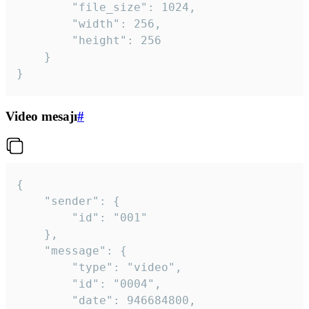
		"file_size": 1024,

		"width": 256,

		"height": 256

	}

}
Video mesajı
#
{

	"sender": {

		"id": "001"

	},

	"message": {

		"type": "video",

		"id": "0004",

		"date": 946684800,
