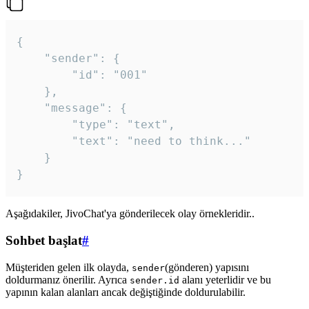
{

	"sender": {

		"id": "001"

	},

	"message": {

		"type": "text",

		"text": "need to think..."

	}

Aşağıdakiler, JivoChat'ya gönderilecek olay örnekleridir..
Sohbet başlat
#
Müşteriden gelen ilk olayda,
(gönderen) yapısını
sender
doldurmanız önerilir. Ayrıca
alanı yeterlidir ve bu
sender.id
yapının kalan alanları ancak değiştiğinde doldurulabilir.