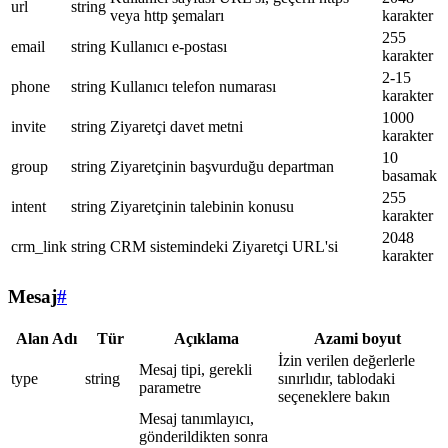
url
string
veya http şemaları
karakter
255
email
string
Kullanıcı e-postası
karakter
2-15
phone
string
Kullanıcı telefon numarası
karakter
1000
invite
string
Ziyaretçi davet metni
karakter
10
group
string
Ziyaretçinin başvurduğu departman
basamak
255
intent
string
Ziyaretçinin talebinin konusu
karakter
2048
crm_link
string
CRM sistemindeki Ziyaretçi URL'si
karakter
Mesaj
#
Alan Adı
Tür
Açıklama
Azami boyut
İzin verilen değerlerle
Mesaj tipi, gerekli
type
string
sınırlıdır, tablodaki
parametre
seçeneklere bakın
Mesaj tanımlayıcı,
gönderildikten sonra