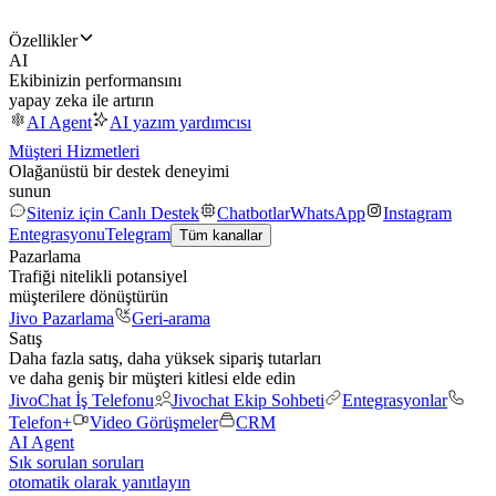
Özellikler
AI
Ekibinizin performansını
yapay zeka ile artırın
AI Agent
AI yazım yardımcısı
Müşteri Hizmetleri
Olağanüstü bir destek deneyimi
sunun
Siteniz için Canlı Destek
Chatbotlar
WhatsApp
Instagram
Entegrasyonu
Telegram
Tüm kanallar
Pazarlama
Trafiği nitelikli potansiyel
müşterilere dönüştürün
Jivo Pazarlama
Geri-arama
Satış
Daha fazla satış, daha yüksek sipariş tutarları
ve daha geniş bir müşteri kitlesi elde edin
JivoChat İş Telefonu
Jivochat Ekip Sohbeti
Entegrasyonlar
Telefon+
Video Görüşmeler
CRM
AI Agent
Sık sorulan soruları
otomatik olarak yanıtlayın