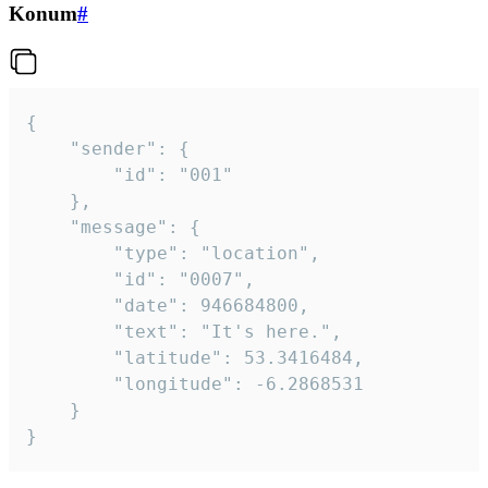
Konum
#
{

	"sender": {

		"id": "001"

	},

	"message": {

		"type": "location",

		"id": "0007",

		"date": 946684800,

		"text": "It's here.",

		"latitude": 53.3416484,

		"longitude": -6.2868531

	}

}