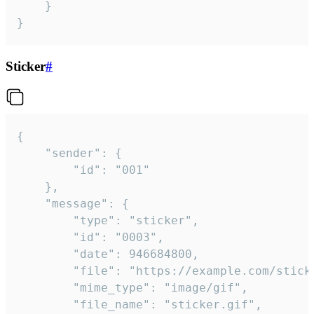
	}

}
Sticker
#
{

	"sender": {

		"id": "001"

	},

	"message": {

		"type": "sticker",

		"id": "0003",

		"date": 946684800,

		"file": "https://example.com/sticker.gif",

		"mime_type": "image/gif",

		"file_name": "sticker.gif",
