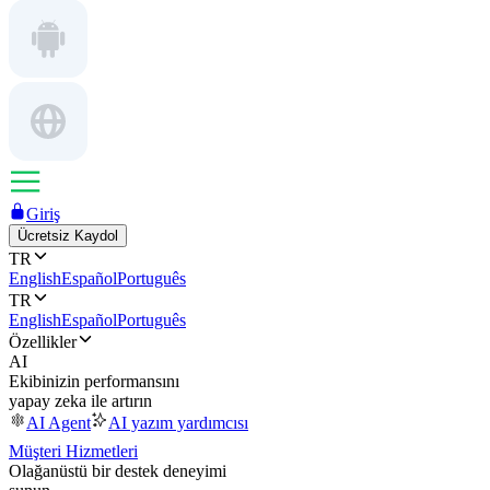
Giriş
Ücretsiz Kaydol
TR
English
Español
Português
TR
English
Español
Português
Özellikler
AI
Ekibinizin performansını
yapay zeka ile artırın
AI Agent
AI yazım yardımcısı
Müşteri Hizmetleri
Olağanüstü bir destek deneyimi