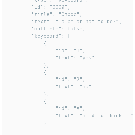
		"id": "0009",

		"title": "Опрос",

		"text": "To be or not to be?",

		"multiple": false,

		"keyboard": [

			{

				"id": "1",

				"text": "yes"

			},

			{

				"id": "2",

				"text": "no"

			},

			{

				"id": "X",

				"text": "need to think..."

			}

		]
