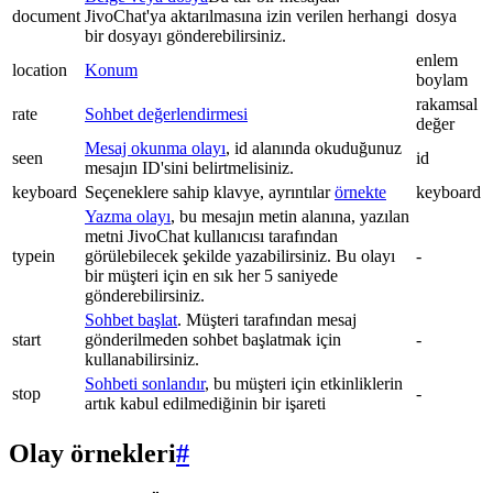
document
JivoChat'ya aktarılmasına izin verilen herhangi
dosya
bir dosyayı gönderebilirsiniz.
enlem
location
Konum
boylam
rakamsal
rate
Sohbet değerlendirmesi
değer
Mesaj okunma olayı
, id alanında okuduğunuz
seen
id
mesajın ID'sini belirtmelisiniz.
keyboard
Seçeneklere sahip klavye, ayrıntılar
örnekte
keyboard
Yazma olayı
, bu mesajın metin alanına, yazılan
metni JivoChat kullanıcısı tarafından
typein
görülebilecek şekilde yazabilirsiniz. Bu olayı
-
bir müşteri için en sık her 5 saniyede
gönderebilirsiniz.
Sohbet başlat
. Müşteri tarafından mesaj
start
gönderilmeden sohbet başlatmak için
-
kullanabilirsiniz.
Sohbeti sonlandır
, bu müşteri için etkinliklerin
stop
-
artık kabul edilmediğinin bir işareti
Olay örnekleri
#