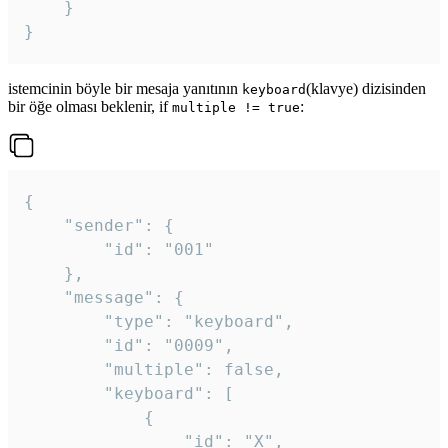
	}

}
istemcinin böyle bir mesaja yanıtının
(klavye) dizisinden
keyboard
bir öğe olması beklenir, if
:
multiple != true
{

	"sender": {

		"id": "001"

	},

	"message": {

		"type": "keyboard",

		"id": "0009",

		"multiple": false,

		"keyboard": [

			{

				"id": "X",
