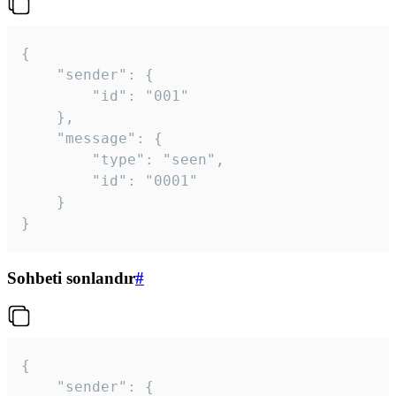
{

	"sender": {

		"id": "001"

	},

	"message": {

		"type": "seen",

		"id": "0001"

	}

}
Sohbeti sonlandır
#
{

	"sender": {
