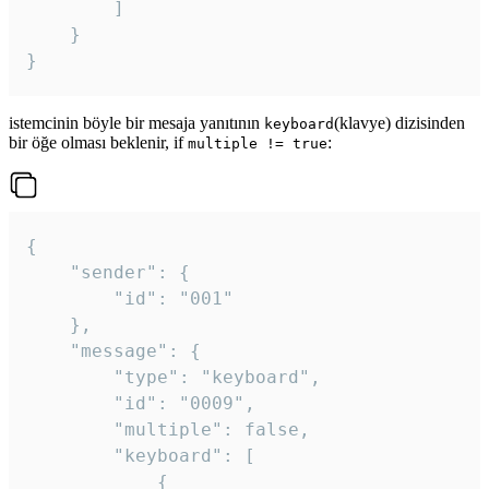
		]

	}

}
istemcinin böyle bir mesaja yanıtının
(klavye) dizisinden
keyboard
bir öğe olması beklenir, if
:
multiple != true
{

	"sender": {

		"id": "001"

	},

	"message": {

		"type": "keyboard",

		"id": "0009",

		"multiple": false,

		"keyboard": [

			{
