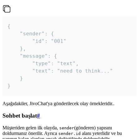
{

	"sender": {

		"id": "001"

	},

	"message": {

		"type": "text",

		"text": "need to think..."

	}

Aşağıdakiler, JivoChat'ya gönderilecek olay örnekleridir..
Sohbet başlat
#
Müşteriden gelen ilk olayda,
(gönderen) yapısını
sender
doldurmanız önerilir. Ayrıca
alanı yeterlidir ve bu
sender.id
yapının kalan alanları ancak değiştiğinde doldurulabilir.