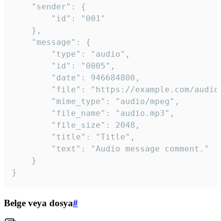
	"sender": {

		"id": "001"

	},

	"message": {

		"type": "audio",

		"id": "0005",

		"date": 946684800,

		"file": "https://example.com/audio.mp3",

		"mime_type": "audio/mpeg",

		"file_name": "audio.mp3",

		"file_size": 2048,

		"title": "Title",

		"text": "Audio message comment."

	}

}
Belge veya dosya
#