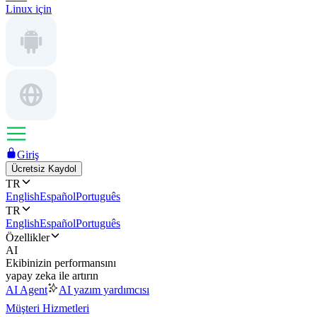
Linux için
Giriş
Ücretsiz Kaydol
TR
English
Español
Português
TR
English
Español
Português
Özellikler
AI
Ekibinizin performansını
yapay zeka ile artırın
AI Agent
AI yazım yardımcısı
Müşteri Hizmetleri