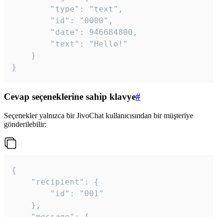
		"type": "text",

		"id": "0000",

		"date": 946684800,

		"text": "Hello!"

	}

}
Cevap seçeneklerine sahip klavye
#
Seçenekler yalnızca bir JivoChat kullanıcısından bir müşteriye
gönderilebilir:
{

	"recipient": {

		"id": "001"

	},

	"message": {
