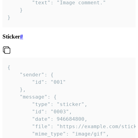
		"text": "Image comment."

	}

}
Sticker
#
{

	"sender": {

		"id": "001"

	},

	"message": {

		"type": "sticker",

		"id": "0003",

		"date": 946684800,

		"file": "https://example.com/sticker.gif",

		"mime_type": "image/gif",
