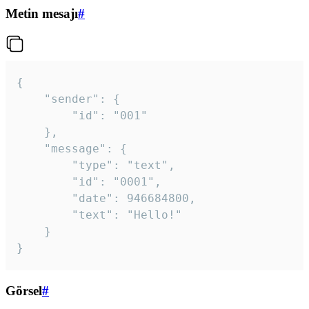
Metin mesajı
#
{

	"sender": {

		"id": "001"

	},

	"message": {

		"type": "text",

		"id": "0001",

		"date": 946684800,

		"text": "Hello!"

	}

}
Görsel
#