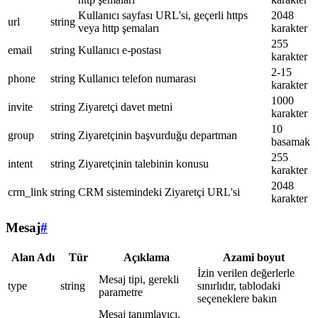
Kullanıcı sayfası URL'si, geçerli https
2048
url
string
veya http şemaları
karakter
255
email
string
Kullanıcı e-postası
karakter
2-15
phone
string
Kullanıcı telefon numarası
karakter
1000
invite
string
Ziyaretçi davet metni
karakter
10
group
string
Ziyaretçinin başvurduğu departman
basamak
255
intent
string
Ziyaretçinin talebinin konusu
karakter
2048
crm_link
string
CRM sistemindeki Ziyaretçi URL'si
karakter
Mesaj
#
Alan Adı
Tür
Açıklama
Azami boyut
İzin verilen değerlerle
Mesaj tipi, gerekli
type
string
sınırlıdır, tablodaki
parametre
seçeneklere bakın
Mesaj tanımlayıcı,