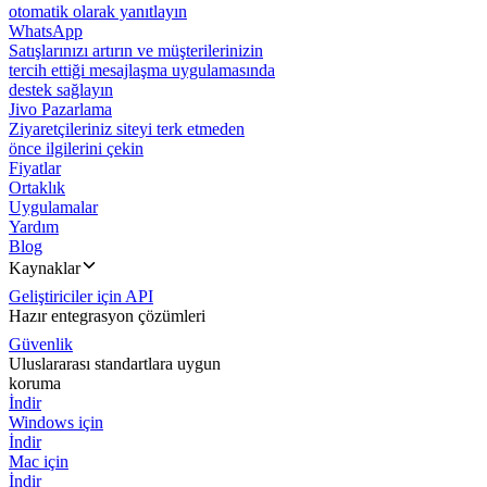
otomatik olarak yanıtlayın
WhatsApp
Satışlarınızı artırın ve müşterilerinizin
tercih ettiği mesajlaşma uygulamasında
destek sağlayın
Jivo Pazarlama
Ziyaretçileriniz siteyi terk etmeden
önce ilgilerini çekin
Fiyatlar
Ortaklık
Uygulamalar
Yardım
Blog
Kaynaklar
Geliştiriciler için API
Hazır entegrasyon çözümleri
Güvenlik
Uluslararası standartlara uygun
koruma
İndir
Windows için
İndir
Mac için
İndir