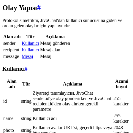
Olay Yapısı
#
Protokol simetriktir, JivoChat'dan kullanıcı sunucusuna giden ve
ordan gelen olaylar için yapı aynıdır.
Alan adı
Tür
Açıklama
sender
Kullanıcı
Mesaj gönderen
recipient
Kullanıcı
Mesaj alan
message
Mesaj
Mesaj
Kullanıcı
#
Alan
Azami
Tür
Açıklama
adı
boyut
Ziyaretçi tanımlayıcısı, JivoChat
sender.id'ye olay gönderirken ve JivoChat
255
id
string
recipient.id'den olay alırken gerekli
karakter
parametre
255
name
string
Kullanıcı adı
karakter
Kullanıcı avatar URL'si, geçerli https veya
2048
photo
string
http şemaları
karakter