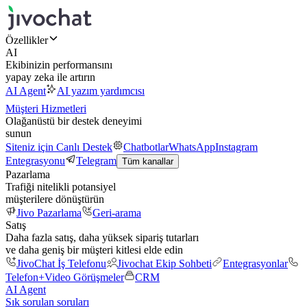
Özellikler
AI
Ekibinizin performansını
yapay zeka ile artırın
AI Agent
AI yazım yardımcısı
Müşteri Hizmetleri
Olağanüstü bir destek deneyimi
sunun
Siteniz için Canlı Destek
Chatbotlar
WhatsApp
Instagram
Entegrasyonu
Telegram
Tüm kanallar
Pazarlama
Trafiği nitelikli potansiyel
müşterilere dönüştürün
Jivo Pazarlama
Geri-arama
Satış
Daha fazla satış, daha yüksek sipariş tutarları
ve daha geniş bir müşteri kitlesi elde edin
JivoChat İş Telefonu
Jivochat Ekip Sohbeti
Entegrasyonlar
Telefon+
Video Görüşmeler
CRM
AI Agent
Sık sorulan soruları