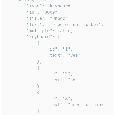
		"type": "keyboard",

		"id": "0009",

		"title": "Опрос",

		"text": "To be or not to be?",

		"multiple": false,

		"keyboard": [

			{

				"id": "1",

				"text": "yes"

			},

			{

				"id": "2",

				"text": "no"

			},

			{

				"id": "X",

				"text": "need to think..."

			}
