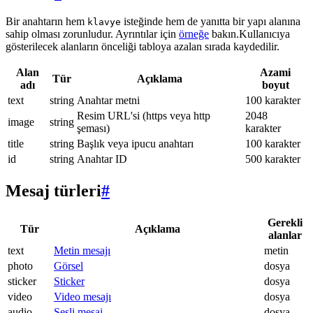
Bir anahtarın hem
isteğinde hem de yanıtta bir yapı alanına
klavye
sahip olması zorunludur. Ayrıntılar için
örneğe
bakın.Kullanıcıya
gösterilecek alanların önceliği tabloya azalan sırada kaydedilir.
Alan
Azami
Tür
Açıklama
adı
boyut
text
string
Anahtar metni
100 karakter
Resim URL'si (https veya http
2048
image
string
şeması)
karakter
title
string
Başlık veya ipucu anahtarı
100 karakter
id
string
Anahtar ID
500 karakter
Mesaj türleri
#
Gerekli
Tür
Açıklama
alanlar
text
Metin mesajı
metin
photo
Görsel
dosya
sticker
Sticker
dosya
video
Video mesajı
dosya
audio
Sesli mesaj
dosya