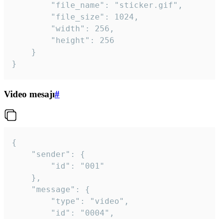
		"file_name": "sticker.gif",

		"file_size": 1024,

		"width": 256,

		"height": 256

	}

}
Video mesajı
#
{

	"sender": {

		"id": "001"

	},

	"message": {

		"type": "video",

		"id": "0004",
