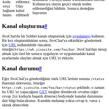
kodu
edilemez.
Kullanıcıya olayın geçici olarak teslim
veya
Olay
edilemediğini bildirin. Sunucu desteğine
bağlantı
kabul
başvurun
hatası
edilmedi
Kanal oluşturma
#
JivoChat'da bir Sohbet kanalı oluşturmak için
uygulamayı
kullanın.
Bir kez oluşturulduktan sonra, JivoChat'ya etkinlikler göndermek
için
URL
kullanılabilir olacaktır,
örneğin:
. JivoChat'dan mesaj
https://wh.jivosite.com/foo/bar
almak için özel bir sunucu uygulayın ve uygulamadaki kanal
ayarlarında olayları almak için URL'yi ekleyin.
Kanal durumu
#
Eğer JivoChat'ya gönderdiğiniz istek URL'lerinin sonuna
/status
ibaresini eklerseniz, örneğin
şeklinde, o zaman
https://wh.jivosite.com/foo/bar/status
bu URL'ye yapacağınız
GET
isteğine dönülecek cevabın (eğer
cevap 2xx koduyla başarılı dönerse) bodysinde kanalın durumuna
dair bilgi bulacaksınız. Kanalda muhatap yoksa cevap
, varsa
0
1
olarak dönecektir.