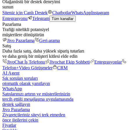
Olağanüstü bir destek deneyimi
sunun
Siteniz için Canlı Destek
Chatbotlar
WhatsApp
Instagram
Entegrasyonu
Telegram
Tüm kanallar
Pazarlama
Trafiği nitelikli potansiyel
müşterilere dönüştürün
Jivo Pazarlama
Geri-arama
Satış
Daha fazla satış, daha yüksek sipariş tutarları
ve daha geniş bir müşteri kitlesi elde edin
JivoChat İş Telefonu
Jivochat Ekip Sohbeti
Entegrasyonlar
Telefon+
Video Görüşmeler
CRM
AI Agent
Sık sorulan soruları
otomatik olarak yanıtlayın
WhatsApp
Satışlarınızı artırın ve müşterilerinizin
tercih ettiği mesajlaşma uygulamasında
destek sağlayın
Jivo Pazarlama
Ziyaretçileriniz siteyi terk etmeden
önce ilgilerini çekin
Fiyatlar