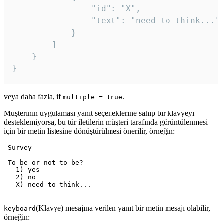
				"id": "X",

				"text": "need to think..."

			}

		]

	}

veya daha fazla, if
.
multiple = true
Müşterinin uygulaması yanıt seçeneklerine sahip bir klavyeyi
desteklemiyorsa, bu tür iletilerin müşteri tarafında görüntülenmesi
için bir metin listesine dönüştürülmesi önerilir, örneğin:
 Survey

 To be or not to be?

   1) yes

   2) no

   X) need to think...

(Klavye) mesajına verilen yanıt bir metin mesajı olabilir,
keyboard
örneğin: