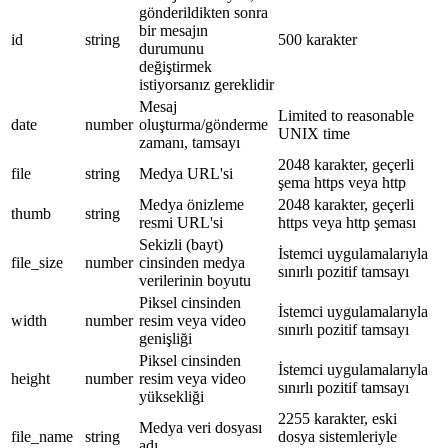
gönderildikten sonra
bir mesajın
id
string
500 karakter
durumunu
değiştirmek
istiyorsanız gereklidir
Mesaj
Limited to reasonable
date
number
oluşturma/gönderme
UNIX time
zamanı, tamsayı
2048 karakter, geçerli
file
string
Medya URL'si
şema https veya http
Medya önizleme
2048 karakter, geçerli
thumb
string
resmi URL'si
https veya http şeması
Sekizli (bayt)
İstemci uygulamalarıyla
file_size
number
cinsinden medya
sınırlı pozitif tamsayı
verilerinin boyutu
Piksel cinsinden
İstemci uygulamalarıyla
width
number
resim veya video
sınırlı pozitif tamsayı
genişliği
Piksel cinsinden
İstemci uygulamalarıyla
height
number
resim veya video
sınırlı pozitif tamsayı
yüksekliği
2255 karakter, eski
Medya veri dosyası
file_name
string
dosya sistemleriyle
adı