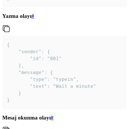
Yazma olayı
#
{

	"sender": {

		"id": "001"

	},

	"message": {

		"type": "typein",

		"text": "Wait a minute"

	}

}
Mesaj okunma olayı
#