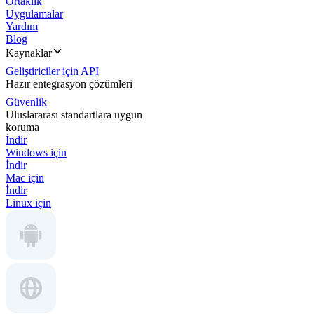
Ortaklık
Uygulamalar
Yardım
Blog
Kaynaklar
Geliştiriciler için API
Hazır entegrasyon çözümleri
Güvenlik
Uluslararası standartlara uygun
koruma
İndir
Windows için
İndir
Mac için
İndir
Linux için