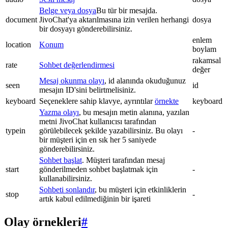
Belge veya dosya
Bu tür bir mesajda.
document
JivoChat'ya aktarılmasına izin verilen herhangi
dosya
bir dosyayı gönderebilirsiniz.
enlem
location
Konum
boylam
rakamsal
rate
Sohbet değerlendirmesi
değer
Mesaj okunma olayı
, id alanında okuduğunuz
seen
id
mesajın ID'sini belirtmelisiniz.
keyboard
Seçeneklere sahip klavye, ayrıntılar
örnekte
keyboard
Yazma olayı
, bu mesajın metin alanına, yazılan
metni JivoChat kullanıcısı tarafından
typein
görülebilecek şekilde yazabilirsiniz. Bu olayı
-
bir müşteri için en sık her 5 saniyede
gönderebilirsiniz.
Sohbet başlat
. Müşteri tarafından mesaj
start
gönderilmeden sohbet başlatmak için
-
kullanabilirsiniz.
Sohbeti sonlandır
, bu müşteri için etkinliklerin
stop
-
artık kabul edilmediğinin bir işareti
Olay örnekleri
#