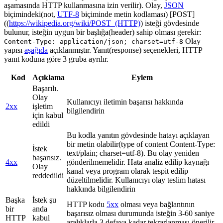
aşamasında HTTP kullanmasına izin verilir). Olay,
JSON
biçimindeki(not,
UTF-8
biçiminde metin kodlaması) [POST]
((
https://wikipedia.org/wiki/POST_(HTTP)
) isteği gövdesinde
bulunur, isteğin uygun bir başlığa(header) sahip olması gerekir:
Olay
Content-Type: application/json; charset=utf-8
yapısı
aşağıda
açıklanmıştır. Yanıt(response) seçenekleri, HTTP
yanıt koduna göre 3 gruba ayrılır.
Kod
Açıklama
Eylem
Başarılı.
Olay
Kullanıcıyı iletimin başarısı hakkında
2xx
işletim
bilgilendirin
için kabul
edildi
Bu kodla yanıtın gövdesinde hatayı açıklayan
bir metin olabilir(type of content Content-Type:
İstek
text/plain; charset=utf-8). Bu olay yeniden
başarısız.
4xx
gönderilmemelidir. Hata analiz edilip kaynağı
Olay
kanal veya program olarak tespit edilip
reddedildi
düzeltilmelidir. Kullanıcıyı olay teslim hatası
hakkında bilgilendirin
Başka
İstek şu
HTTP kodu
5xx
olması veya bağlantının
bir
anda
başarısız olması durumunda isteğin 3-60 saniye
HTTP
kabul
aralıklarla 3 defaya kadar tekrarlanması önerilir.