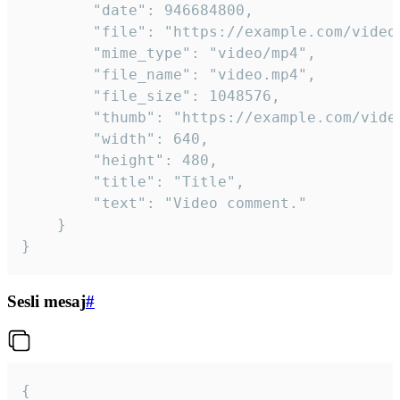
		"date": 946684800,

		"file": "https://example.com/video.mp4",

		"mime_type": "video/mp4",

		"file_name": "video.mp4",

		"file_size": 1048576,

		"thumb": "https://example.com/video_thumb.png",

		"width": 640,

		"height": 480,

		"title": "Title",

		"text": "Video comment."

	}

}
Sesli mesaj
#
{
