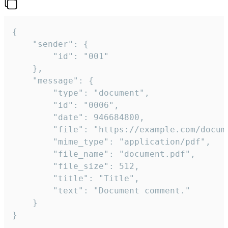
{

	"sender": {

		"id": "001"

	},

	"message": {

		"type": "document",

		"id": "0006",

		"date": 946684800,

		"file": "https://example.com/document.pdf",

		"mime_type": "application/pdf",

		"file_name": "document.pdf",

		"file_size": 512,

		"title": "Title",

		"text": "Document comment."

	}

}