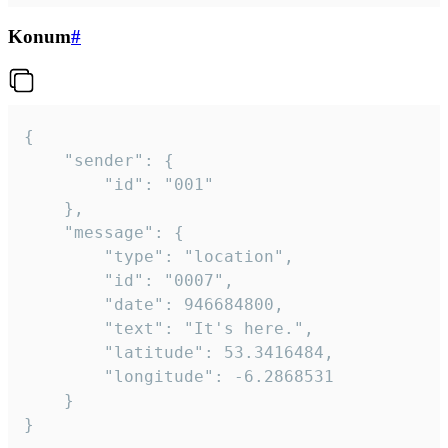
Konum
#
{

	"sender": {

		"id": "001"

	},

	"message": {

		"type": "location",

		"id": "0007",

		"date": 946684800,

		"text": "It's here.",

		"latitude": 53.3416484,

		"longitude": -6.2868531

	}

}