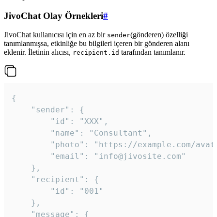
JivoChat Olay Örnekleri
#
JivoChat kullanıcısı için en az bir
(gönderen) özelliği
sender
tanımlanmışsa, etkinliğe bu bilgileri içeren bir gönderen alanı
eklenir. İletinin alıcısı,
tarafından tanımlanır.
recipient.id
{

	"sender": {

		"id": "XXX",

		"name": "Consultant",

		"photo": "https://example.com/avatar.png",

		"email": "info@jivosite.com"

	},

	"recipient": {

		"id": "001"

	},

	"message": {
