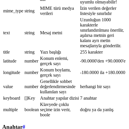
uyumlu olmayabilir!
MIME türü medya
İzin verilen değerler
mime_type
string
verileri
listesiyle sınırlıdır
Uzunluğun 1000
karakterle
sınırlandırılması önerilir,
text
string
Mesaj metni
aşılırsa metnin geri
kalanı ayrı metin
mesajlarıyla gönderilir.
title
string
Yazı başlığı
255 karakter
Konum enlemi,
latitude
number
-90.0000'den +90.0000'e
gerçek sayı
Konum boylamı,
longitude
number
-180.0000 ila +180.0000
gerçek sayı
Genellikle sohbet
value
number
değerlendirmesinde
herhangi bir sayı
kullanılan sayı
keyboard
[]Key
Anahtar yapılar dizisi
7 anahtar
Klavyede çoklu
multiple
boolean
seçime izin verir,
doğru ya da yanlış
boole
Anahtar
#