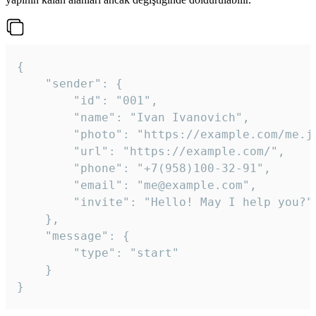
{

	"sender": {

		"id": "001",

		"name": "Ivan Ivanovich",

		"photo": "https://example.com/me.jpg",

		"url": "https://example.com/",

		"phone": "+7(958)100-32-91",

		"email": "me@example.com",

		"invite": "Hello! May I help you?"

	},

	"message": {

		"type": "start"

	}

}