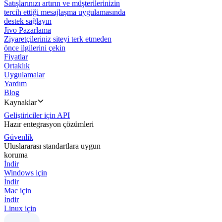
Satışlarınızı artırın ve müşterilerinizin
tercih ettiği mesajlaşma uygulamasında
destek sağlayın
Jivo Pazarlama
Ziyaretçileriniz siteyi terk etmeden
önce ilgilerini çekin
Fiyatlar
Ortaklık
Uygulamalar
Yardım
Blog
Kaynaklar
Geliştiriciler için API
Hazır entegrasyon çözümleri
Güvenlik
Uluslararası standartlara uygun
koruma
İndir
Windows için
İndir
Mac için
İndir
Linux için