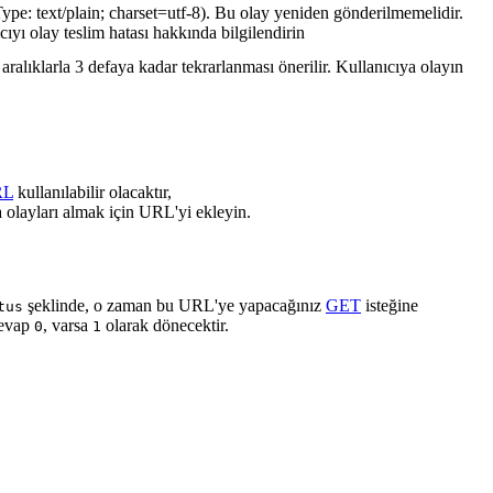
ype: text/plain; charset=utf-8). Bu olay yeniden gönderilmemelidir.
cıyı olay teslim hatası hakkında bilgilendirin
ralıklarla 3 defaya kadar tekrarlanması önerilir. Kullanıcıya olayın
RL
kullanılabilir olacaktır,
 olayları almak için URL'yi ekleyin.
şeklinde, o zaman bu URL'ye yapacağınız
GET
isteğine
tus
cevap
, varsa
olarak dönecektir.
0
1