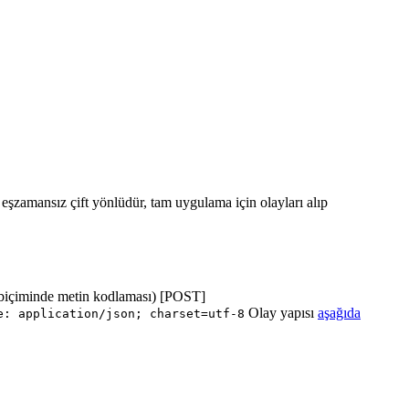
ı eşzamansız çift yönlüdür, tam uygulama için olayları alıp
biçiminde metin kodlaması) [POST]
Olay yapısı
aşağıda
e: application/json; charset=utf-8