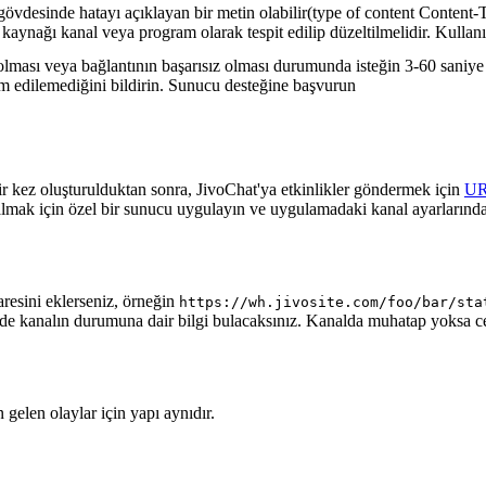
gövdesinde hatayı açıklayan bir metin olabilir(type of content Content-T
 kaynağı kanal veya program olarak tespit edilip düzeltilmelidir. Kullanı
lması veya bağlantının başarısız olması durumunda isteğin 3-60 saniye a
lim edilemediğini bildirin. Sunucu desteğine başvurun
ir kez oluşturulduktan sonra, JivoChat'ya etkinlikler göndermek için
U
almak için özel bir sunucu uygulayın ve uygulamadaki kanal ayarlarında
aresini eklerseniz, örneğin
https://wh.jivosite.com/foo/bar/sta
nde kanalın durumuna dair bilgi bulacaksınız. Kanalda muhatap yoksa 
gelen olaylar için yapı aynıdır.