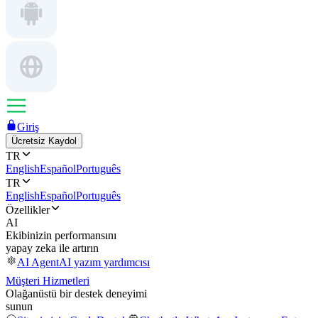
Giriş
Ücretsiz Kaydol
TR
English
Español
Português
TR
English
Español
Português
Özellikler
AI
Ekibinizin performansını
yapay zeka ile artırın
AI Agent
AI yazım yardımcısı
Müşteri Hizmetleri
Olağanüstü bir destek deneyimi
sunun