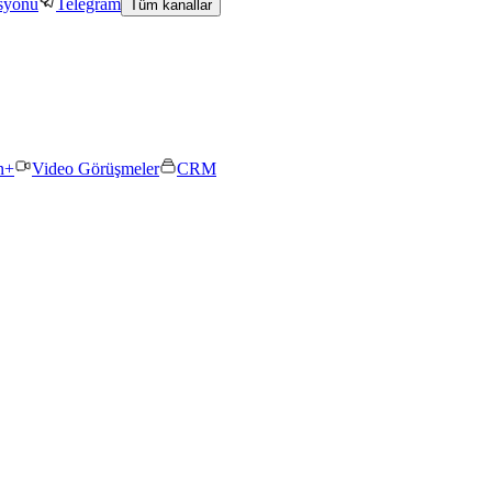
asyonu
Telegram
Tüm kanallar
n+
Video Görüşmeler
CRM