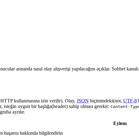
nucular arasında nasıl olay alışverişi yapılacağını açıklar. Sohbet kanal
a HTTP kullanmasına izin verilir). Olay,
JSON
biçimindeki(not,
UTF-8
r, isteğin uygun bir başlığa(header) sahip olması gerekir:
Content-Typ
ruba ayrılır.
Eylem
in başarısı hakkında bilgilendirin