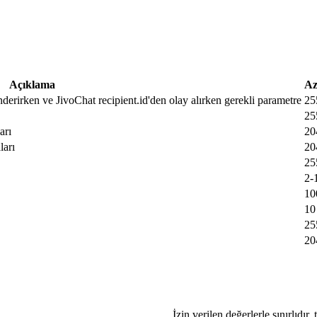
Açıklama
Az
nderirken ve JivoChat recipient.id'den olay alırken gerekli parametre
25
25
arı
20
ları
20
25
2-
10
10
25
20
İzin verilen değerlerle sınırlıdır