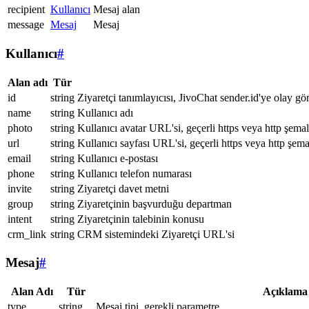
recipient
Kullanıcı
Mesaj alan
message
Mesaj
Mesaj
Kullanıcı
#
Alan adı
Tür
id
string
Ziyaretçi tanımlayıcısı, JivoChat sender.id'ye olay gö
name
string
Kullanıcı adı
photo
string
Kullanıcı avatar URL'si, geçerli https veya http şemal
url
string
Kullanıcı sayfası URL'si, geçerli https veya http şema
email
string
Kullanıcı e-postası
phone
string
Kullanıcı telefon numarası
invite
string
Ziyaretçi davet metni
group
string
Ziyaretçinin başvurduğu departman
intent
string
Ziyaretçinin talebinin konusu
crm_link
string
CRM sistemindeki Ziyaretçi URL'si
Mesaj
#
Alan Adı
Tür
Açıklama
type
string
Mesaj tipi, gerekli parametre