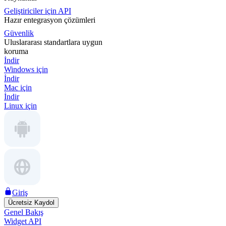
Geliştiriciler için API
Hazır entegrasyon çözümleri
Güvenlik
Uluslararası standartlara uygun
koruma
İndir
Windows için
İndir
Mac için
İndir
Linux için
Giriş
Ücretsiz Kaydol
Genel Bakış
Widget API