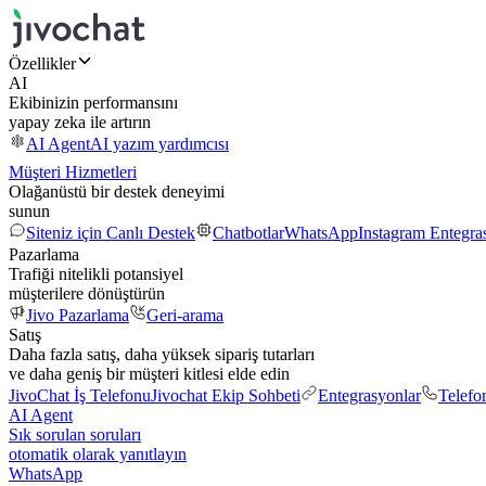
Özellikler
AI
Ekibinizin performansını
yapay zeka ile artırın
AI Agent
AI yazım yardımcısı
Müşteri Hizmetleri
Olağanüstü bir destek deneyimi
sunun
Siteniz için Canlı Destek
Chatbotlar
WhatsApp
Instagram Entegr
Pazarlama
Trafiği nitelikli potansiyel
müşterilere dönüştürün
Jivo Pazarlama
Geri-arama
Satış
Daha fazla satış, daha yüksek sipariş tutarları
ve daha geniş bir müşteri kitlesi elde edin
JivoChat İş Telefonu
Jivochat Ekip Sohbeti
Entegrasyonlar
Telefo
AI Agent
Sık sorulan soruları
otomatik olarak yanıtlayın
WhatsApp