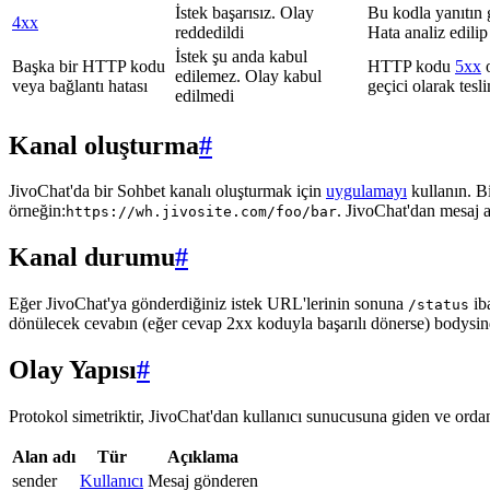
İstek başarısız. Olay
Bu kodla yanıtın 
4xx
reddedildi
Hata analiz edilip
İstek şu anda kabul
Başka bir HTTP kodu
HTTP kodu
5xx
o
edilemez. Olay kabul
veya bağlantı hatası
geçici olarak tes
edilmedi
Kanal oluşturma
#
JivoChat'da bir Sohbet kanalı oluşturmak için
uygulamayı
kullanın. B
örneğin:
. JivoChat'dan mesaj 
https://wh.jivosite.com/foo/bar
Kanal durumu
#
Eğer JivoChat'ya gönderdiğiniz istek URL'lerinin sonuna
ib
/status
dönülecek cevabın (eğer cevap 2xx koduyla başarılı dönerse) bodysi
Olay Yapısı
#
Protokol simetriktir, JivoChat'dan kullanıcı sunucusuna giden ve ordan 
Alan adı
Tür
Açıklama
sender
Kullanıcı
Mesaj gönderen