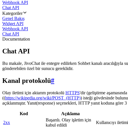
Webhook API
Chat API
Kategoriler
Genel Bakış
Widget API
Webhook API
Chat API
Documentation
Chat API
Bu makale, JivoChat ile entegre edilirken Sohbet kanalı aracılığıyla su
gönderebilen özel bir sunucu gereklidir.
Kanal protokolü
#
Olay iletimi için aktarım protokolü
HTTPS
'dir (geliştirme aşamasınd
((
https://wikipedia.org/wiki/POST_(HTTP)
) isteği gövdesinde bulunu
açıklanmıştır. Yanıt(response) seçenekleri, HTTP yanıt koduna göre 3 g
Kod
Açıklama
Başarılı. Olay işletim için
2xx
Kullanıcıyı iletim
kabul edildi