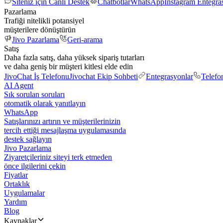
Siteniz için Canlı Destek
Chatbotlar
WhatsApp
Instagram Entegr
Pazarlama
Trafiği nitelikli potansiyel
müşterilere dönüştürün
Jivo Pazarlama
Geri-arama
Satış
Daha fazla satış, daha yüksek sipariş tutarları
ve daha geniş bir müşteri kitlesi elde edin
JivoChat İş Telefonu
Jivochat Ekip Sohbeti
Entegrasyonlar
Telefo
AI Agent
Sık sorulan soruları
otomatik olarak yanıtlayın
WhatsApp
Satışlarınızı artırın ve müşterilerinizin
tercih ettiği mesajlaşma uygulamasında
destek sağlayın
Jivo Pazarlama
Ziyaretçileriniz siteyi terk etmeden
önce ilgilerini çekin
Fiyatlar
Ortaklık
Uygulamalar
Yardım
Blog
Kaynaklar