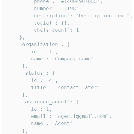
        "phone": "+14084987855",

        "number": "2198",

        "description": "Description text",

        "social": {},

        "chats_count": 1

    },

    "organization": {

       "id": "1",

       "name": "Company name"

     },

     "status": {

       "id": "4",

       "title": "contact_later"

     },

     "assigned_agent": {

       "id": 1,

       "email": "agent1@gmail.com",

       "name": "Agent"

     },
