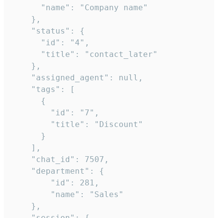
      "name": "Company name"

    },

    "status": {

      "id": "4",

      "title": "contact_later"

    },

    "assigned_agent": null,

    "tags": [

      {

        "id": "7",

        "title": "Discount"

      }

    ],

    "chat_id": 7507,

    "department": {

        "id": 281,

        "name": "Sales"

    },

    "session": {
