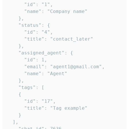
      "id": "1",

      "name": "Company name"

    },

    "status": {

      "id": "4",

      "title": "contact_later"

    },

    "assigned_agent": {

      "id": 1,

      "email": "agent1@gmail.com",

      "name": "Agent"

    },

    "tags": [

    {

      "id": "17",

      "title": "Tag example"

    }

  ],

    "chat_id": 7636,
