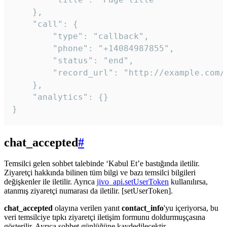
    },

    "call": {

        "type": "callback",

        "phone": "+14084987855",

        "status": "end",

        "record_url": "http://example.com/r
    },

    "analytics": {}

}
chat_accepted
#
Temsilci gelen sohbet talebinde ‘Kabul Et’e bastığında iletilir.
Ziyaretçi hakkında bilinen tüm bilgi ve bazı temsilci bilgileri
değişkenler ile iletilir. Ayrıca
jivo_api.setUserToken
kullanılırsa,
atanmış ziyaretçi numarası da iletilir. [setUserToken].
chat_accepted
olayına verilen yanıt
contact_info
'yu içeriyorsa, bu
veri temsilciye tıpkı ziyaretçi iletişim formunu doldurmuşçasına
gösterilir. Ayrıca sohbet günlüğüne kaydedilecektir.