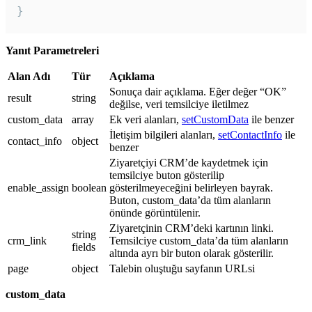
}
Yanıt Parametreleri
Alan Adı
Tür
Açıklama
Sonuça dair açıklama. Eğer değer “OK”
result
string
değilse, veri temsilciye iletilmez
custom_data
array
Ek veri alanları,
setCustomData
ile benzer
İletişim bilgileri alanları,
setContactInfo
ile
contact_info
object
benzer
Ziyaretçiyi CRM’de kaydetmek için
temsilciye buton gösterilip
enable_assign
boolean
gösterilmeyeceğini belirleyen bayrak.
Buton, custom_data’da tüm alanların
önünde görüntülenir.
Ziyaretçinin CRM’deki kartının linki.
string
crm_link
Temsilciye custom_data’da tüm alanların
fields
altında ayrı bir buton olarak gösterilir.
page
object
Talebin oluştuğu sayfanın URLsi
custom_data