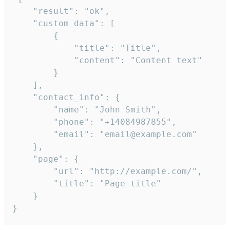
    "result": "ok",

    "custom_data": [

        {

            "title": "Title",

            "content": "Content text"

        }

    ],

    "contact_info": {

        "name": "John Smith",

        "phone": "+14084987855",

        "email": "email@example.com"

    },

    "page": {

        "url": "http://example.com/",

        "title": "Page title"

    }

}