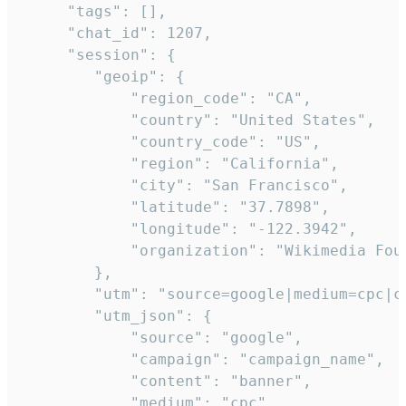
     "tags": [],

     "chat_id": 1207,

     "session": {

        "geoip": {

            "region_code": "CA",

            "country": "United States",

            "country_code": "US",

            "region": "California",

            "city": "San Francisco",

            "latitude": "37.7898",

            "longitude": "-122.3942",

            "organization": "Wikimedia Foun
        },

        "utm": "source=google|medium=cpc|c
        "utm_json": {

            "source": "google",

            "campaign": "campaign_name",

            "content": "banner",

            "medium": "cpc",
