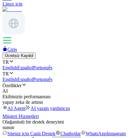
Linux için
Giriş
Ücretsiz Kaydol
TR
English
Español
Português
TR
English
Español
Português
Özellikler
AI
Ekibinizin performansını
yapay zeka ile artırın
AI Agent
AI yazım yardımcısı
Müşteri Hizmetleri
Olağanüstü bir destek deneyimi
sunun
Siteniz için Canlı Destek
Chatbotlar
WhatsApp
Instagram