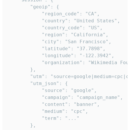
        "geoip": {

            "region_code": "CA",

            "country": "United States",

            "country_code": "US",

            "region": "California",

            "city": "San Francisco",

            "latitude": "37.7898",

            "longitude": "-122.3942",

            "organization": "Wikimedia Foun
        },

        "utm": "source=google|medium=cpc|c
        "utm_json": {

            "source": "google",

            "campaign": "campaign_name",

            "content": "banner",

            "medium": "cpc",

            "term": "..."

        },
