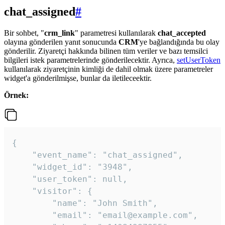
chat_assigned
#
Bir sohbet, "
crm_link
" parametresi kullanılarak
chat_accepted
olayına gönderilen yanıt sonucunda
CRM
'ye bağlandığında bu olay
gönderilir. Ziyaretçi hakkında bilinen tüm veriler ve bazı temsilci
bilgileri istek parametrelerinde gönderilecektir. Ayrıca,
setUserToken
kullanılarak ziyaretçinin kimliği de dahil olmak üzere parametreler
widget'a gönderilmişse, bunlar da iletileceektir.
Örnek:
{

    "event_name": "chat_assigned",

    "widget_id": "3948",

    "user_token": null,

    "visitor": {

        "name": "John Smith",

        "email": "email@example.com",
