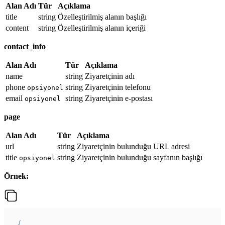
Alan Adı
Tür
Açıklama
title
string
Özelleştirilmiş alanın başlığı
content
string
Özelleştirilmiş alanın içeriği
contact_info
Alan Adı
Tür
Açıklama
name
string
Ziyaretçinin adı
phone
string
Ziyaretçinin telefonu
opsiyonel
email
string
Ziyaretçinin e-postası
opsiyonel
page
Alan Adı
Tür
Açıklama
url
string
Ziyaretçinin bulunduğu URL adresi
title
string
Ziyaretçinin bulunduğu sayfanın başlığı
opsiyonel
Örnek:
 {
