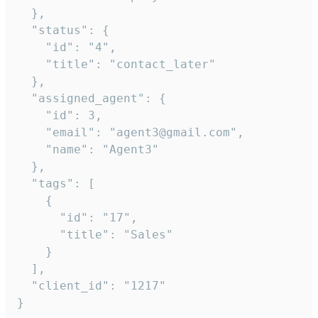
  },

  "status": {

    "id": "4",

    "title": "contact_later"

  },

  "assigned_agent": {

    "id": 3,

    "email": "agent3@gmail.com",

    "name": "Agent3"

  },

  "tags": [

    {

      "id": "17",

      "title": "Sales"

    }

  ],

  "client_id": "1217"

}