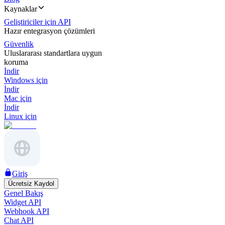
Kaynaklar
Geliştiriciler için API
Hazır entegrasyon çözümleri
Güvenlik
Uluslararası standartlara uygun
koruma
İndir
Windows için
İndir
Mac için
İndir
Linux için
Giriş
Ücretsiz Kaydol
Genel Bakış
Widget API
Webhook API
Chat API