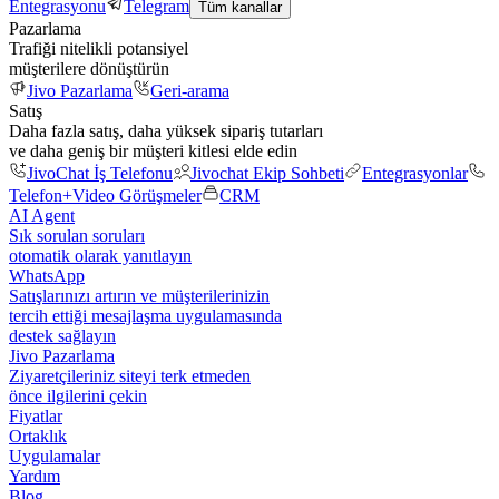
Entegrasyonu
Telegram
Tüm kanallar
Pazarlama
Trafiği nitelikli potansiyel
müşterilere dönüştürün
Jivo Pazarlama
Geri-arama
Satış
Daha fazla satış, daha yüksek sipariş tutarları
ve daha geniş bir müşteri kitlesi elde edin
JivoChat İş Telefonu
Jivochat Ekip Sohbeti
Entegrasyonlar
Telefon+
Video Görüşmeler
CRM
AI Agent
Sık sorulan soruları
otomatik olarak yanıtlayın
WhatsApp
Satışlarınızı artırın ve müşterilerinizin
tercih ettiği mesajlaşma uygulamasında
destek sağlayın
Jivo Pazarlama
Ziyaretçileriniz siteyi terk etmeden
önce ilgilerini çekin
Fiyatlar
Ortaklık
Uygulamalar
Yardım
Blog