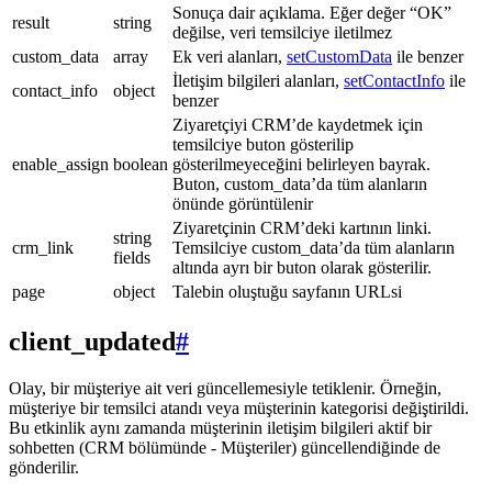
Sonuça dair açıklama. Eğer değer “OK”
result
string
değilse, veri temsilciye iletilmez
custom_data
array
Ek veri alanları,
setCustomData
ile benzer
İletişim bilgileri alanları,
setContactInfo
ile
contact_info
object
benzer
Ziyaretçiyi CRM’de kaydetmek için
temsilciye buton gösterilip
enable_assign
boolean
gösterilmeyeceğini belirleyen bayrak.
Buton, custom_data’da tüm alanların
önünde görüntülenir
Ziyaretçinin CRM’deki kartının linki.
string
crm_link
Temsilciye custom_data’da tüm alanların
fields
altında ayrı bir buton olarak gösterilir.
page
object
Talebin oluştuğu sayfanın URLsi
client_updated
#
Olay, bir müşteriye ait veri güncellemesiyle tetiklenir. Örneğin,
müşteriye bir temsilci atandı veya müşterinin kategorisi değiştirildi.
Bu etkinlik aynı zamanda müşterinin iletişim bilgileri aktif bir
sohbetten (CRM bölümünde - Müşteriler) güncellendiğinde de
gönderilir.