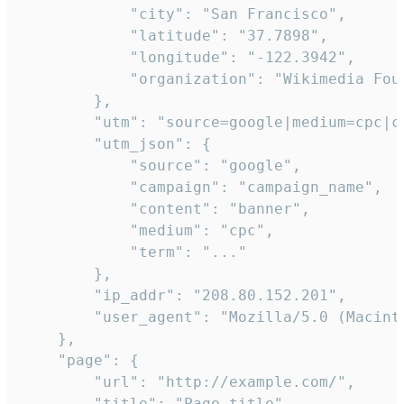
            "city": "San Francisco",

            "latitude": "37.7898",

            "longitude": "-122.3942",

            "organization": "Wikimedia Foun
        },

        "utm": "source=google|medium=cpc|c
        "utm_json": {

            "source": "google",

            "campaign": "campaign_name",

            "content": "banner",

            "medium": "cpc",

            "term": "..."

        },

        "ip_addr": "208.80.152.201",

        "user_agent": "Mozilla/5.0 (Macint
    },

    "page": {

        "url": "http://example.com/",

        "title": "Page title"
