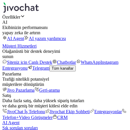
Özellikler
AI
Ekibinizin performansını
yapay zeka ile artırın
AI Agent
AI yazım yardımcısı
Müşteri Hizmetleri
Olağanüstü bir destek deneyimi
sunun
Siteniz için Canlı Destek
Chatbotlar
WhatsApp
Instagram
Entegrasyonu
Telegram
Tüm kanallar
Pazarlama
Trafiği nitelikli potansiyel
müşterilere dönüştürün
Jivo Pazarlama
Geri-arama
Satış
Daha fazla satış, daha yüksek sipariş tutarları
ve daha geniş bir müşteri kitlesi elde edin
JivoChat İş Telefonu
Jivochat Ekip Sohbeti
Entegrasyonlar
Telefon+
Video Görüşmeler
CRM
AI Agent
Sık sorulan soruları