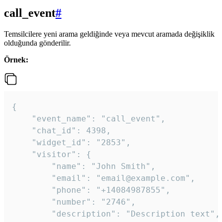
call_event
#
Temsilcilere yeni arama geldiğinde veya mevcut aramada değişiklik
olduğunda gönderilir.
Örnek:
{

    "event_name": "call_event",

    "chat_id": 4398,

    "widget_id": "2853",

    "visitor": {

        "name": "John Smith",

        "email": "email@example.com",

        "phone": "+14084987855",

        "number": "2746",

        "description": "Description text",
