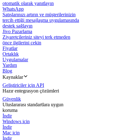
otomatik olarak yanıtlayın
WhatsApp
Satışlarınızı artırın ve müşterilerinizin
tercih ettiği mesajlaşma uygulamasında
destek sağlayın
Jivo Pazarlama
Ziyaretçileriniz siteyi terk etmeden
önce ilgilerini çekin
Fiyatlar
Ortaklık
Uygulamalar
Yardım
Blog
Kaynaklar
Geliştiriciler için API
Hazır entegrasyon çözümleri
Güvenlik
Uluslararası standartlara uygun
koruma
İndir
Windows için
İndir
Mac için
İndir