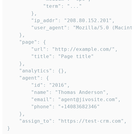
            "term": "..."

        },

        "ip_addr": "208.80.152.201",

        "user_agent": "Mozilla/5.0 (Macint
    },

    "page": {

        "url": "http://example.com/",

        "title": "Page title"

    },

    "analytics": {},

    "agent": {

        "id": "2016",

        "name": "Thomas Anderson",

        "email": "agent@jivosite.com",

        "phone": "+14083682346"

    },

    "assign_to": "https://test-crm.com",

}