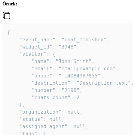
Örnek:
{

    "event_name": "chat_finished",

    "widget_id": "3948",

    "visitor": {

        "name": "John Smith",

        "email": "email@example.com",

        "phone": "+14084987855",

        "description": "Description text",

        "number": "2198",

        "chats_count": 2

    },

    "organization": null,

    "status": null,

    "assigned_agent": null,

    "tags": [],
