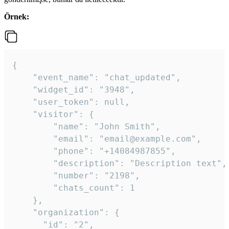
Örnek:
{

    "event_name": "chat_updated",

    "widget_id": "3948",

    "user_token": null,

    "visitor": {

        "name": "John Smith",

        "email": "email@example.com",

        "phone": "+14084987855",

        "description": "Description text",

        "number": "2198",

        "chats_count": 1

    },

    "organization": {

      "id": "2",
