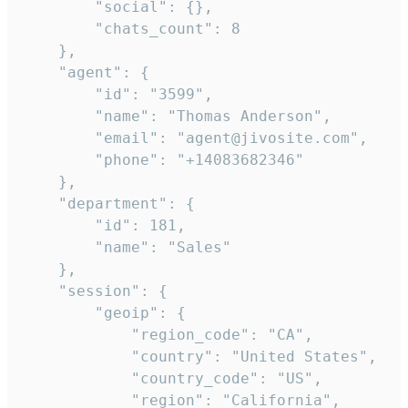
        "social": {},

        "chats_count": 8

    },

    "agent": {

        "id": "3599",

        "name": "Thomas Anderson",

        "email": "agent@jivosite.com",

        "phone": "+14083682346"

    },

    "department": {

        "id": 181,

        "name": "Sales"

    },

    "session": {

        "geoip": {

            "region_code": "CA",

            "country": "United States",

            "country_code": "US",

            "region": "California",
