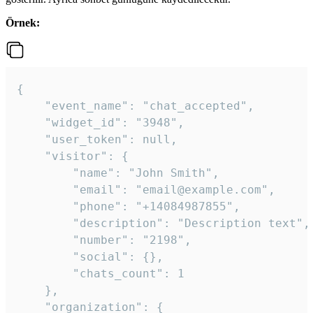
Örnek:
{

    "event_name": "chat_accepted",

    "widget_id": "3948",

    "user_token": null,

    "visitor": {

        "name": "John Smith",

        "email": "email@example.com",

        "phone": "+14084987855",

        "description": "Description text",

        "number": "2198",

        "social": {},

        "chats_count": 1

    },

    "organization": {
