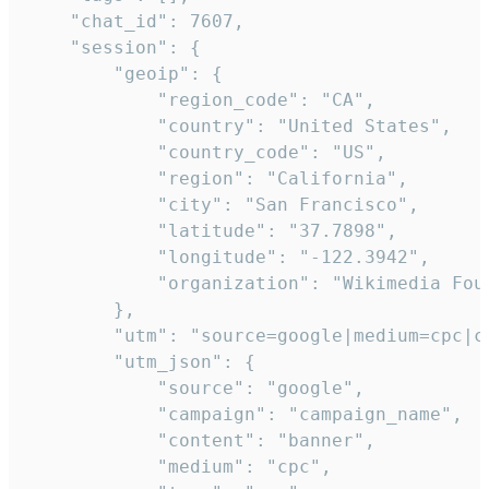
    "chat_id": 7607,

    "session": {

        "geoip": {

            "region_code": "CA",

            "country": "United States",

            "country_code": "US",

            "region": "California",

            "city": "San Francisco",

            "latitude": "37.7898",

            "longitude": "-122.3942",

            "organization": "Wikimedia Foun
        },

        "utm": "source=google|medium=cpc|c
        "utm_json": {

            "source": "google",

            "campaign": "campaign_name",

            "content": "banner",

            "medium": "cpc",
