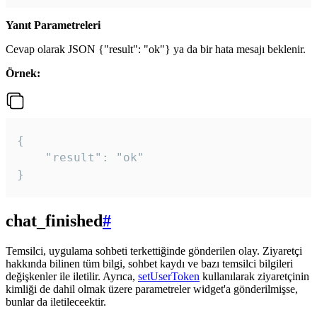
Yanıt Parametreleri
Cevap olarak JSON {"result": "ok"} ya da bir hata mesajı beklenir.
Örnek:
{

    "result": "ok"

}
chat_finished
#
Temsilci, uygulama sohbeti terkettiğinde gönderilen olay. Ziyaretçi
hakkında bilinen tüm bilgi, sohbet kaydı ve bazı temsilci bilgileri
değişkenler ile iletilir. Ayrıca,
setUserToken
kullanılarak ziyaretçinin
kimliği de dahil olmak üzere parametreler widget'a gönderilmişse,
bunlar da iletileceektir.