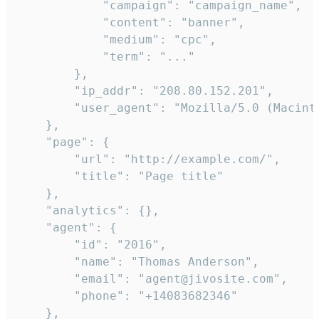
            "campaign": "campaign_name",

            "content": "banner",

            "medium": "cpc",

            "term": "..."

        },

        "ip_addr": "208.80.152.201",

        "user_agent": "Mozilla/5.0 (Macint
    },

    "page": {

        "url": "http://example.com/",

        "title": "Page title"

    },

    "analytics": {},

    "agent": {

        "id": "2016",

        "name": "Thomas Anderson",

        "email": "agent@jivosite.com",

        "phone": "+14083682346"

    },
