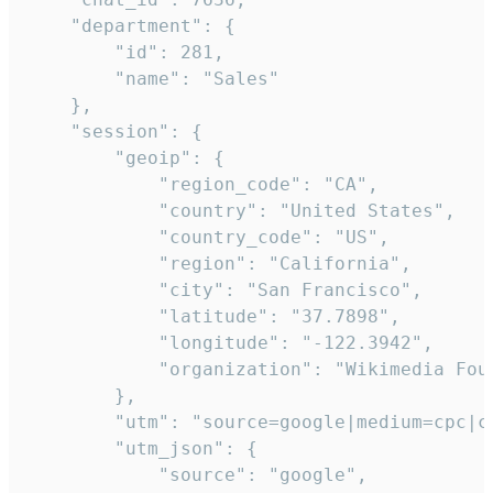
    "department": {

        "id": 281,

        "name": "Sales"

    },

    "session": {

        "geoip": {

            "region_code": "CA",

            "country": "United States",

            "country_code": "US",

            "region": "California",

            "city": "San Francisco",

            "latitude": "37.7898",

            "longitude": "-122.3942",

            "organization": "Wikimedia Foun
        },

        "utm": "source=google|medium=cpc|c
        "utm_json": {

            "source": "google",
