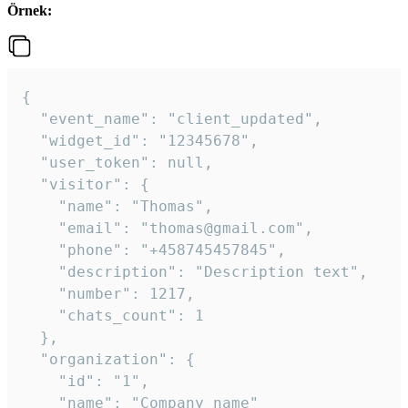
Örnek:
{

  "event_name": "client_updated",

  "widget_id": "12345678",

  "user_token": null,

  "visitor": {

    "name": "Thomas",

    "email": "thomas@gmail.com",

    "phone": "+458745457845",

    "description": "Description text",

    "number": 1217,

    "chats_count": 1

  },

  "organization": {

    "id": "1",

    "name": "Company name"
