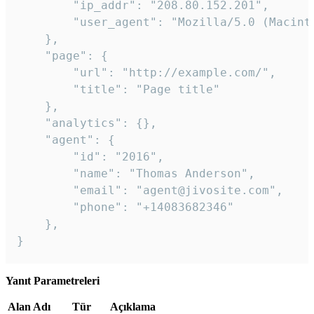
        "ip_addr": "208.80.152.201",

        "user_agent": "Mozilla/5.0 (Macint
    },

    "page": {

        "url": "http://example.com/",

        "title": "Page title"

    },

    "analytics": {},

    "agent": {

        "id": "2016",

        "name": "Thomas Anderson",

        "email": "agent@jivosite.com",

        "phone": "+14083682346"

    },

}
Yanıt Parametreleri
Alan Adı
Tür
Açıklama