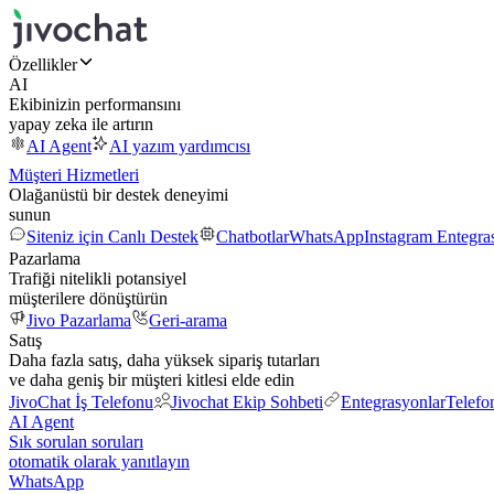
Özellikler
AI
Ekibinizin performansını
yapay zeka ile artırın
AI Agent
AI yazım yardımcısı
Müşteri Hizmetleri
Olağanüstü bir destek deneyimi
sunun
Siteniz için Canlı Destek
Chatbotlar
WhatsApp
Instagram Entegr
Pazarlama
Trafiği nitelikli potansiyel
müşterilere dönüştürün
Jivo Pazarlama
Geri-arama
Satış
Daha fazla satış, daha yüksek sipariş tutarları
ve daha geniş bir müşteri kitlesi elde edin
JivoChat İş Telefonu
Jivochat Ekip Sohbeti
Entegrasyonlar
Telefo
AI Agent
Sık sorulan soruları
otomatik olarak yanıtlayın
WhatsApp