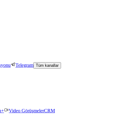
asyonu
Telegram
Tüm kanallar
n+
Video Görüşmeler
CRM