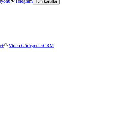
asyonu
Telegram
Tüm kanallar
n+
Video Görüşmeler
CRM