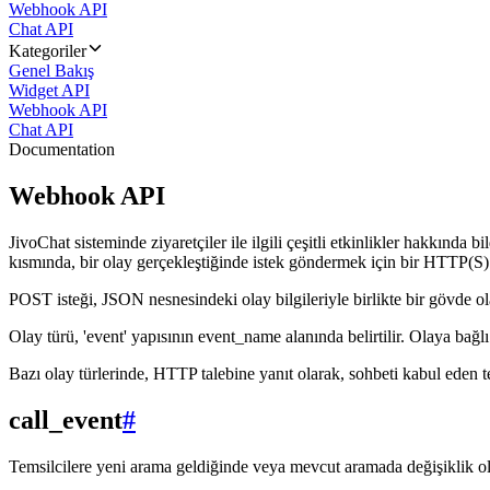
Webhook API
Chat API
Kategoriler
Genel Bakış
Widget API
Webhook API
Chat API
Documentation
Webhook API
JivoChat sisteminde ziyaretçiler ile ilgili çeşitli etkinlikler hakkında
kısmında, bir olay gerçekleştiğinde istek göndermek için bir HTTP(S) 
POST isteği, JSON nesnesindeki olay bilgileriyle birlikte bir gövde ol
Olay türü, 'event' yapısının event_name alanında belirtilir. Olaya bağlı o
Bazı olay türlerinde, HTTP talebine yanıt olarak, sohbeti kabul eden t
call_event
#
Temsilcilere yeni arama geldiğinde veya mevcut aramada değişiklik o