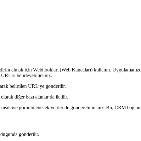
 bildirim almak için Webhookları (Web Kancaları) kullanın. Uygulamanızda,
URL’si belirleyebilirsiniz.
arak belirtilen URL’ye gönderilir.
larak diğer bazı alanlar da iletilir.
emsilciye görüntülenecek veriler de gönderebilirsiniz. Bu, CRM bağlantı
lduğunda gönderilir.