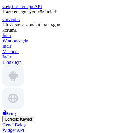
Geliştiriciler için API
Hazır entegrasyon çözümleri
Güvenlik
Uluslararası standartlara uygun
koruma
İndir
Windows için
İndir
Mac için
İndir
Linux için
Giriş
Ücretsiz Kaydol
Genel Bakış
Widget API