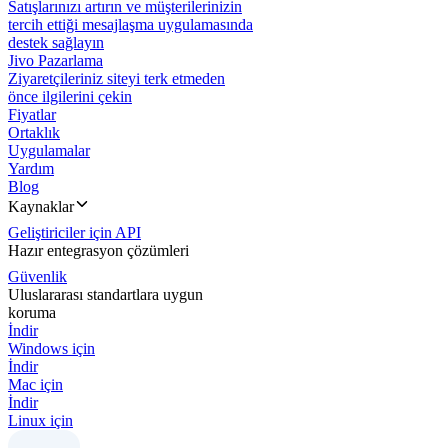
Satışlarınızı artırın ve müşterilerinizin
tercih ettiği mesajlaşma uygulamasında
destek sağlayın
Jivo Pazarlama
Ziyaretçileriniz siteyi terk etmeden
önce ilgilerini çekin
Fiyatlar
Ortaklık
Uygulamalar
Yardım
Blog
Kaynaklar
Geliştiriciler için API
Hazır entegrasyon çözümleri
Güvenlik
Uluslararası standartlara uygun
koruma
İndir
Windows için
İndir
Mac için
İndir
Linux için