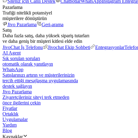
Siteniz için Canlı Destek
Chatbotlar
WhatsApp
Instagram Entegr
Pazarlama
Trafiği nitelikli potansiyel
müşterilere dönüştürün
Jivo Pazarlama
Geri-arama
Satış
Daha fazla satış, daha yüksek sipariş tutarları
ve daha geniş bir müşteri kitlesi elde edin
JivoChat İş Telefonu
Jivochat Ekip Sohbeti
Entegrasyonlar
Telefo
AI Agent
Sık sorulan soruları
otomatik olarak yanıtlayın
WhatsApp
Satışlarınızı artırın ve müşterilerinizin
tercih ettiği mesajlaşma uygulamasında
destek sağlayın
Jivo Pazarlama
Ziyaretçileriniz siteyi terk etmeden
önce ilgilerini çekin
Fiyatlar
Ortaklık
Uygulamalar
Yardım
Blog
Kaynaklar