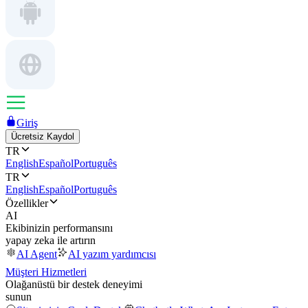
Giriş
Ücretsiz Kaydol
TR
English
Español
Português
TR
English
Español
Português
Özellikler
AI
Ekibinizin performansını
yapay zeka ile artırın
AI Agent
AI yazım yardımcısı
Müşteri Hizmetleri
Olağanüstü bir destek deneyimi
sunun