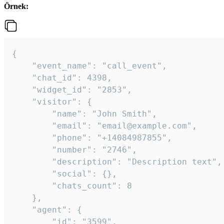
Örnek:
{

    "event_name": "call_event",

    "chat_id": 4398,

    "widget_id": "2853",

    "visitor": {

        "name": "John Smith",

        "email": "email@example.com",

        "phone": "+14084987855",

        "number": "2746",

        "description": "Description text",

        "social": {},

        "chats_count": 8

    },

    "agent": {

        "id": "3599",
