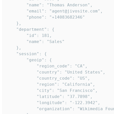
        "name": "Thomas Anderson",

        "email": "agent@jivosite.com",

        "phone": "+14083682346"

    },

    "department": {

        "id": 181,

        "name": "Sales"

    },

    "session": {

        "geoip": {

            "region_code": "CA",

            "country": "United States",

            "country_code": "US",

            "region": "California",

            "city": "San Francisco",

            "latitude": "37.7898",

            "longitude": "-122.3942",

            "organization": "Wikimedia Foun